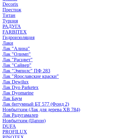
Decorix
Престиж
Титан
Турция
РАДУГА
FARBITEX
Гидроизоляция
Лаки
Лак "Алина"
Лак "Олимп"
Лак "Расцвет"
Лак "Сайвер"
Лак "Эмпилс" ПФ 283
Лак "Ярославские краски"
Лак Dewilux
Лак Dyo Parketex
Лак Dyomarine
Лак Баум
Лак битумный БТ 577 (Фонд 2)
Новбытхим (Лак для дерева ХВ 784)
Лак Радугамалер
Новбытхим (Цапон)
DUFA
PROFILUX
PINOTEX