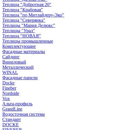
Теплица "Добротная 20"
Теплица "Крабовая"
Теплица "по Митлайдеру-Эко"
Теплица "Северянка"
Теплицы "Мария Делюкс"
Теплицы "Урал"
Теплица "НОВАЯ"
Теплицы промышленные
Комплектующие
Фасадные материалы
Сайдинг
Виниловый
Металлический
WINAL
Фасадные панели
Docke
Fineber
Nordside
Vox
Альта-профиль
GrandLine
Водосточная система
Стандарт
DOCKE
FINEBER