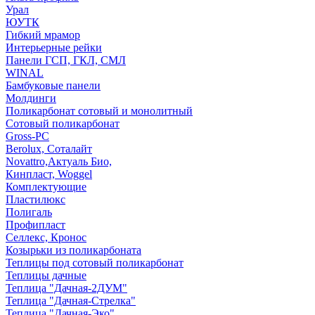
Урал
ЮУТК
Гибкий мрамор
Интерьерные рейки
Панели ГСП, ГКЛ, СМЛ
WINAL
Бамбуковые панели
Молдинги
Поликарбонат сотовый и монолитный
Сотовый поликарбонат
Gross-PC
Berolux, Соталайт
Novattro,Актуаль Био,
Кинпласт, Woggel
Комплектующие
Пластилюкс
Полигаль
Профипласт
Селлекс, Кронос
Козырьки из поликарбоната
Теплицы под сотовый поликарбонат
Теплицы дачные
Теплица "Дачная-2ДУМ"
Теплица "Дачная-Стрелка"
Теплица "Дачная-Эко"