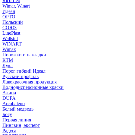
Rico Leo
Wimar, Winart
Идеал
ОРТО
Польский
СОЮЗ
LinePlast
Wallstill
WINART
Wimax
Порожки и накладки
КТМ
Лука
Порог гибкий Идеал
Русский профиль
Лакокрасочная продукция
Воднодисперсионные краски
Алина
DUFA
Arcobaleno
Белый медведь
Бояу
Первая линия
Пингвин, эксперт
Радуга