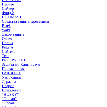
Прочее
Сайвер
Фонд 2
BITUMAST
Средства защиты древесины
Betek
Wald
Декор-защита
Олимп
Палиж
Радуга
Сайтекс
Текс
PROFIWOOD
Защита для бань и саун
Первая линия
FARBITEX
Уайт-спирит
Держава
Нефрас
Шпатлевки
"HUSKY"
"Олимп"
"Ореол"