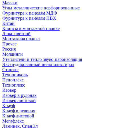
Маячки
Углы металлические перфорированные
Фурнитура к панелям МДФ
Фурнитура к панелям ПВХ
Китай
Клипсы к монтажной планке
Люкс цветной
Монтажная планка
Прочее
Россия
Молдинги
Утеплители и тепло-звуко-пароизоляция
Экструдированный пенополистирол
Стирэкс
Технониколь
Пеноплекс
Техноплекс
Изовер
Изовер в рулонах
Изовер листовой
Кнауф
Кнауф в рулонах
Кнауф листовой
Мегафлекс
Ламинек, СпанЭл