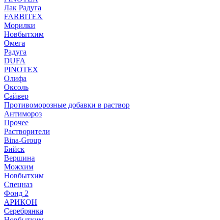
Лак Радуга
FARBITEX
Морилки
Новбытхим
Омега
Радуга
DUFA
PINOTEX
Олифа
Оксоль
Сайвер
Противоморозные добавки в раствор
Антимороз
Прочее
Растворители
Bina-Group
Бийск
Вершина
Можхим
Новбытхим
Спецназ
Фонд 2
АРИКОН
Серебрянка
Новбытхим