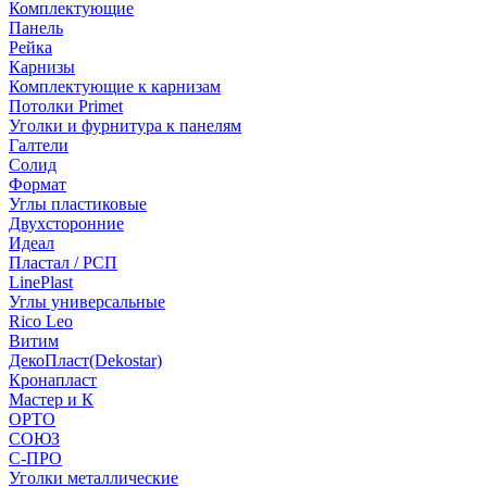
Комплектующие
Панель
Рейка
Карнизы
Комплектующие к карнизам
Потолки Primet
Уголки и фурнитура к панелям
Галтели
Солид
Формат
Углы пластиковые
Двухсторонние
Идеал
Пластал / РСП
LinePlast
Углы универсальные
Rico Leo
Витим
ДекоПласт(Dekostar)
Кронапласт
Мастер и К
ОРТО
СОЮЗ
С-ПРО
Уголки металлические