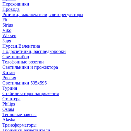
Переходники
Провода
Розетки, выключатели, светорегуляторы
Fit
Sirius
Viko
Wessen
Заря
Нурсан,Валентина
Подрозетники, распредкоробки
Светоприбор
Телефонные розетки
Светильники и прожектора
Китай
Россия
Светильники 595х595
Турция
Стабилизаторы напряжения
Стартера
Philips
Оsrам
Тепловые завесы
Alaska
Трансформаторы
Тройники,разветвители