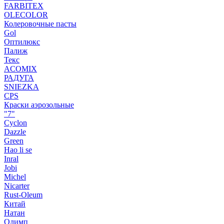
FARBITEX
OLECOLOR
Колеровочные пасты
Gol
Оптилюкс
Палиж
Текс
ACOMIX
РАДУГА
SNIEZKA
CPS
Краски аэрозольные
"7"
Cyclon
Dazzle
Green
Hao li se
Inral
Jobi
Michel
Nicarter
Rust-Oleum
Китай
Натан
Олимп