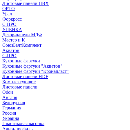
Листовые панели ПВХ
ОРТО
Урал
Форкросс
С-ПРО
УЦЕНКА
Декор-панели МДФ
Мастер и К
СоюзБалтКомплект
Акватон
С-ПРО
Кухонные фартуки
Кухонные фартуки "Акватон"
Кухонные фартуки "Кронапласт"
Листовые панели HDF
Комплектующие
Листовые панели
Обои
Англия
Белоруссия
Германия
Россия
Украина
Пластиковая вагонка
Альта-профиль