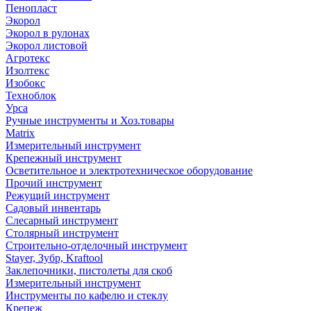
Пенопласт
Экорол
Экорол в рулонах
Экорол листовой
Агротекс
Изолтекс
Изобокс
Техноблок
Урса
Ручные инструменты и Хоз.товары
Matrix
Измерительный инструмент
Крепежный инструмент
Осветительное и электротехническое оборудование
Прочий инструмент
Режущий инструмент
Садовый инвентарь
Слесарный инструмент
Столярный инструмент
Строительно-отделочный инструмент
Stayer, Зубр, Kraftool
Заклепочники, пистолеты для скоб
Измерительный инструмент
Инструменты по кафелю и стеклу
Крепеж