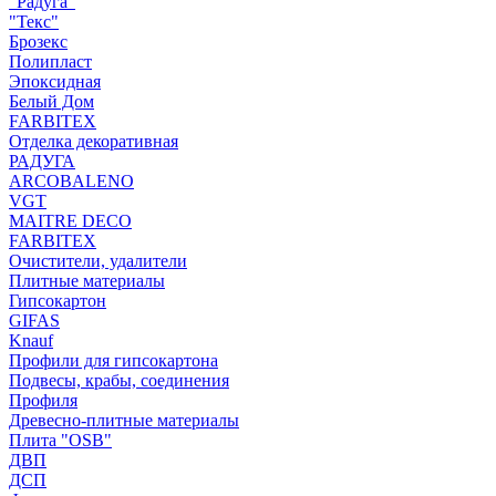
"Радуга"
"Текс"
Брозекс
Полипласт
Эпоксидная
Белый Дом
FARBITEX
Отделка декоративная
РАДУГА
ARCOBALENO
VGT
MAITRE DECO
FARBITEX
Очистители, удалители
Плитные материалы
Гипсокартон
GIFAS
Knauf
Профили для гипсокартона
Подвесы, крабы, соединения
Профиля
Древесно-плитные материалы
Плита "OSB"
ДВП
ДСП