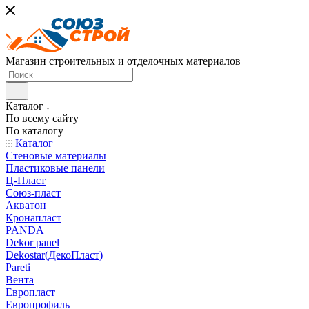
Магазин строительных и отделочных материалов
Каталог
По всему сайту
По каталогу
Каталог
Стеновые материалы
Пластиковые панели
Ц-Пласт
Союз-пласт
Акватон
Кронапласт
PANDA
Dekor panel
Dekostar(ДекоПласт)
Pareti
Вента
Европласт
Европрофиль