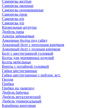
Саморезы желтые
Саморезы оконные
Саморезы оцинкованные
Саморезы прок
Саморезы р/р
Саморезы ч/р
Кровельные шурупы
Дюбель пары
Анкера забиваемые
Анкерные болты под гайку
Анкерный болт с неполным крючком
Анкерный болт с полным крючком
Болт с шестигранной головкой
Болты для деревянных изделий
Болты мебельные
Винты с потайной головкой
Гайки шестигранные
Гайки шестигранные с нейлон. вст.
Гвозди
Грибки
Грибки на дымоход
Дюбель бабочка
Дюбель металлический
Дюбель универсальный
Карабины винтовые