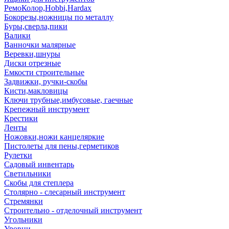
РемоКолор,Hobbi,Hardax
Бокорезы,ножницы по металлу
Буры,сверла,пики
Валики
Ванночки малярные
Веревки,шнуры
Диски отрезные
Емкости строительные
Задвижки, ручки-скобы
Кисти,макловицы
Ключи трубные,имбусовые, гаечные
Крепежный инструмент
Крестики
Ленты
Ножовки,ножи канцеляркие
Пистолеты для пены,герметиков
Рулетки
Садовый инвентарь
Светильники
Скобы для степлера
Столярно - слесарный инструмент
Стремянки
Строительно - отделочный инструмент
Угольники
Уровни