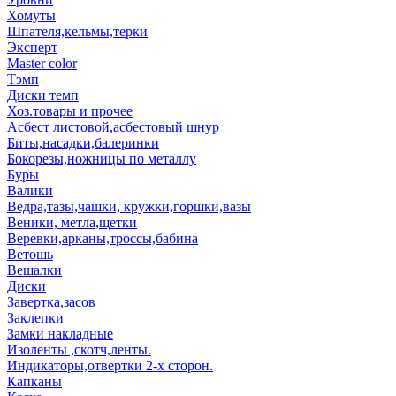
Хомуты
Шпателя,кельмы,терки
Эксперт
Master color
Тэмп
Диски темп
Хоз.товары и прочее
Асбест листовой,асбестовый шнур
Биты,насадки,балеринки
Бокорезы,ножницы по металлу
Буры
Валики
Ведра,тазы,чашки, кружки,горшки,вазы
Веники, метла,щетки
Веревки,арканы,троссы,бабина
Ветошь
Вешалки
Диски
Завертка,засов
Заклепки
Замки накладные
Изоленты ,скотч,ленты.
Индикаторы,отвертки 2-х сторон.
Капканы