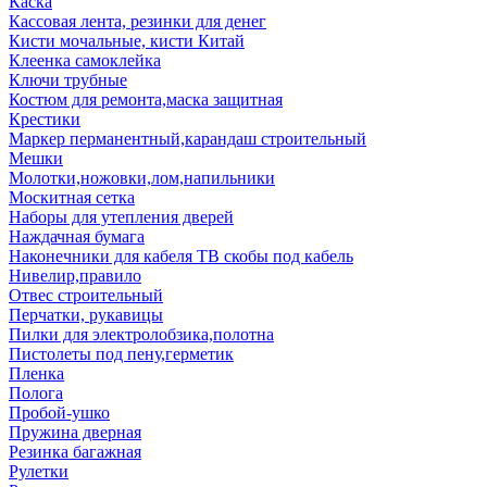
Каска
Кассовая лента, резинки для денег
Кисти мочальные, кисти Китай
Клеенка самоклейка
Ключи трубные
Костюм для ремонта,маска защитная
Крестики
Маркер перманентный,карандаш строительный
Мешки
Молотки,ножовки,лом,напильники
Москитная сетка
Наборы для утепления дверей
Наждачная бумага
Наконечники для кабеля ТВ скобы под кабель
Нивелир,правило
Отвес строительный
Перчатки, рукавицы
Пилки для электролобзика,полотна
Пистолеты под пену,герметик
Пленка
Полога
Пробой-ушко
Пружина дверная
Резинка багажная
Рулетки