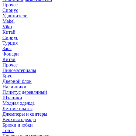
Прочее
Сириус
Удлинители
Makel
Viko
Китай
Сириус
Турция
Заря
Фонари
Китай
Прочее
Пиломатериалы
Брус
Дверной блок
Наличники
Плинтус деревянный
Штапики
Модная одежда
Летние платья
Джемперы и свитеры
Верхняя одежда
Брюки и юбки
Топы
Кровельные материалы