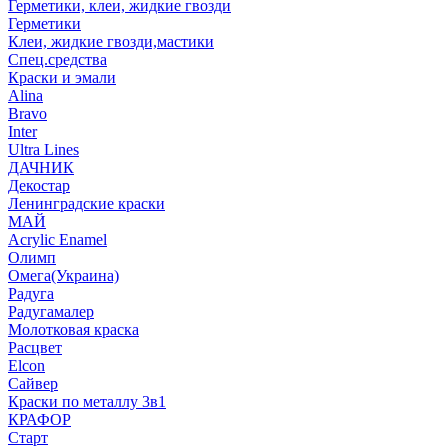
Герметики, клеи, жидкие гвозди
Герметики
Клеи, жидкие гвозди,мастики
Спец.средства
Краски и эмали
Alina
Bravo
Inter
Ultra Lines
ДАЧНИК
Декостар
Ленинградские краски
МАЙ
Acrylic Enamel
Олимп
Омега(Украина)
Радуга
Радугамалер
Молотковая краска
Расцвет
Elcon
Сайвер
Краски по металлу 3в1
КРАФОР
Старт