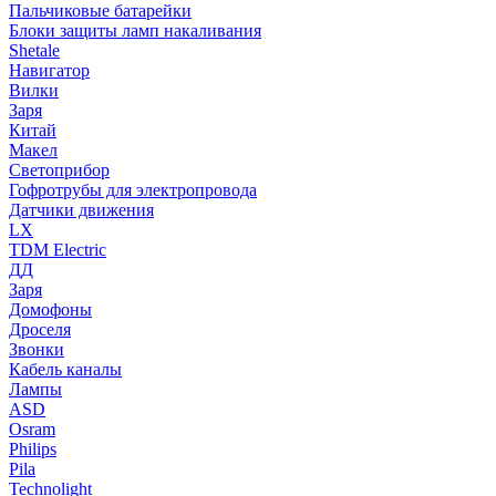
Пальчиковые батарейки
Блоки защиты ламп накаливания
Shetale
Навигатор
Вилки
Заря
Китай
Макел
Светоприбор
Гофротрубы для электропровода
Датчики движения
LX
TDM Electric
ДД
Заря
Домофоны
Дроселя
Звонки
Кабель каналы
Лампы
ASD
Osram
Philips
Pila
Technolight