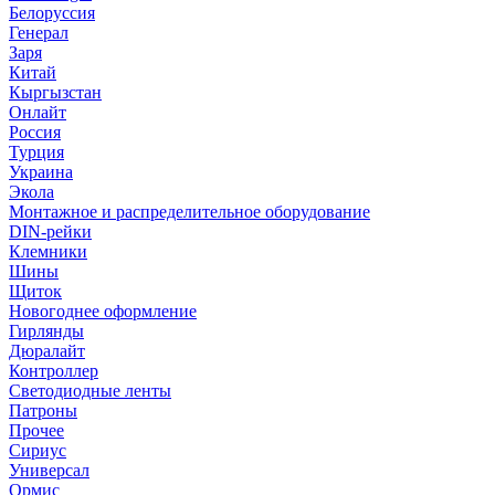
Белоруссия
Генерал
Заря
Китай
Кыргызстан
Онлайт
Россия
Турция
Украина
Экола
Монтажное и распределительное оборудование
DIN-рейки
Клемники
Шины
Щиток
Новогоднее оформление
Гирлянды
Дюралайт
Контроллер
Светодиодные ленты
Патроны
Прочее
Сириус
Универсал
Ормис