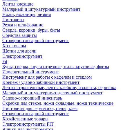
Ленты клеящие
Малярный и штукатурный инструмент
Ножи, ножницы, лезвия
Пистолеты
Резка и шлифование
Сверла, коронки, буры, биты
Средства защиты
Столярно-слесарный инструмент
Хоз. товары
Щетки для дрели
Электроинструмент
Fit
Буры, сверла, круги отрезные, пилы круговые, фрезы
Измерительный инструмент
Инструмент для работы с кафелем и стеклом
Крепеж / ударно-забивной инструмент
Ленты строительные, ленты клейкие, изолента, серпянка
Малярный и штукатурно-отделочный инструмент
Садово-огородный инвентарь
Скребки для стекол, ножи складные, ножи технические
Пистолеты для герметика, пены, клея
Столярно-слесарный инструмент
Хозяйственные товары
Электроинструменты FIT
Ящики для инструментов