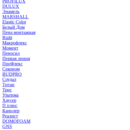
PROFILUX
DULUX
Энамель
MARSHALL
Elastic Color
Белый Дом
Пена монтажная
Rialit
Макрофлекс
Момент
Пеносил
Первая линия
ПроФлекс
Секоном
BUDPRO
Соудал
Титан
Трис
Ультима
Хаусер
П плюс
Канцлер
Реалист
DOMOFOAM
GNS