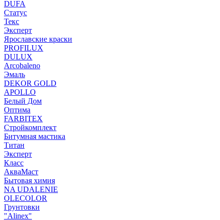
DUFA
Статус
Текс
Эксперт
Ярославские краски
PROFILUX
DULUX
Arcobaleno
Эмаль
DEKOR GOLD
APOLLO
Белый Дом
Оптима
FARBITEX
Стройкомплект
Битумная мастика
Титан
Эксперт
Класс
АкваМаст
Бытовая химия
NA UDALENIE
OLECOLOR
Грунтовки
"Alinex"