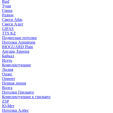
Basf
Tytan
Глина
Разное
Смеси Atlas
Смеси Алит
GIFAS
TTS KZ
Подвесные потолки
Потолки Armstrong
BIOGUARD Plain
Ангара, Европа
Байкал
Исеть
Комплектующие
Лилия
Оазис
Ориент
Первая линия
Волга
Потолки Грильято
Комплектующие к грильято
ZSP
Ю-Мет
Потолки Албес