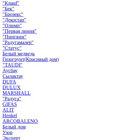
"Knauf"
"Бек"
"Брозекс"
"Декостар"
"Олимп"
"Первая линия"
"Пингвин"
"Радугамалер"
"Статус"
Белый медведь
Гизогрунт(Красивый дом)
"TAUDI"
Аусбау
Сылактау
DUFA
DULUX
MARSHALL
"Радуга"
GIFAS
ALIT
Henkel
ARCOBALENO
Белый дом
Узор
Эксперт