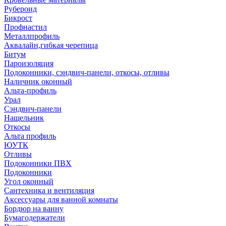
Рубероид
Бикрост
Профнастил
Металлпрофиль
Аквалайн,гибкая черепица
Битум
Пароизоляция
Подоконники, сэндвич-панели, откосы, отливы
Наличник оконный
Альта-профиль
Урал
Сэндвич-панели
Нащельник
Откосы
Альта профиль
ЮУТК
Отливы
Подоконники ПВХ
Подоконники
Угол оконный
Сантехника и вентиляция
Аксессуары для ванной комнаты
Бордюр на ванну
Бумагодержатели