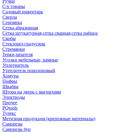
Ручки
С/х товары
Садовый инвентарь
Сверла
Серпянка
Сетка абразивная
Сетка штукатурная,сетка сварная,сетка рабица
Скобы
Стеклорез,градусник
Стремянки
Терки,шпателя
Уголки мебельные, рамные
Уплотнитель
Утеплитель поролоновый
Хомуты
Цифры
Швабра
Штора на дверь с магнитами
Электроды
Прочее
PQtools
Тулекс
Метизная продукция (крепежные материалы)
Саморезы
Саморезы бур