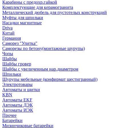
Карабины с предохр.гайкой
Комплектующие для керамогранита
Металлический дюбель для пустотелых конструкций
Муфты для шпильки
Насадки магнитные
Driva
Китай
Германия
Саморез "Улитка"
Саморезы по бетону(монтажные шурупы)
Чопы
Шайбы
Шайбы гровер
Шайбы с увеличенным нар.диаметром
Шпильки
Шурупы мебельные (конфирмат шестигранный)
Электротовары
Автоматы и щитки
KBN
Автоматы EKF
Автоматы ДЭК
Автоматы ИЭК
Прочее
Батарейки
Мизинчиковые батарейки