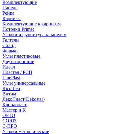
Комплектующие
Панель
Рейка
Карнизы
Комплектующие к карнизам
Потолки Primet
Уголки и фурнитура к панелям
Галтели
Солид
Формат
Углы пластиковые
Двухсторонние
Идеал
Пластал / РСП
LinePlast
Углы универсальные
Rico Leo
Витим
ДекоПласт(Dekostar)
Кронапласт
Мастер и К
ОРТО
СОЮЗ
С-ПРО
Уголки металлические