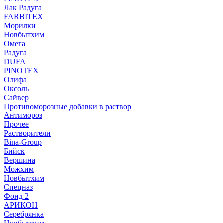
Лак Радуга
FARBITEX
Морилки
Новбытхим
Омега
Радуга
DUFA
PINOTEX
Олифа
Оксоль
Сайвер
Противоморозные добавки в раствор
Антимороз
Прочее
Растворители
Bina-Group
Бийск
Вершина
Можхим
Новбытхим
Спецназ
Фонд 2
АРИКОН
Серебрянка
Новбытхим