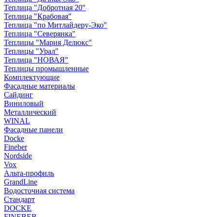
Теплица "Добротная 20"
Теплица "Крабовая"
Теплица "по Митлайдеру-Эко"
Теплица "Северянка"
Теплицы "Мария Делюкс"
Теплицы "Урал"
Теплица "НОВАЯ"
Теплицы промышленные
Комплектующие
Фасадные материалы
Сайдинг
Виниловый
Металлический
WINAL
Фасадные панели
Docke
Fineber
Nordside
Vox
Альта-профиль
GrandLine
Водосточная система
Стандарт
DOCKE
FINEBER