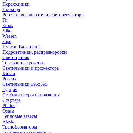
Переходники
Провода
Розетки, выключатели, светорегуляторы
Fit
Sirius
Viko
Wessen
Заря
Нурсан,Валентина
Подрозетники, распредкоробки
Светоприбор
Телефонные розетки
Светильники и прожектора
Китай
Россия
Светильники 595х595
Турция
Стабилизаторы напряжения
Стартера
Philips
Оsrам
Тепловые завесы
Alaska
Трансформаторы
Тройники,разветвители