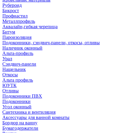
Рубероид
Бикрост
Профнастил
Металлпрофиль
Аквалайн,гибкая черепица
Битум
Пароизоляция
Подоконники, сэндвич-панели, откосы, отливы
Наличник оконный
Альта-профиль
Урал
Сэндвич-панели
Нащельник
Откосы
Альта профиль
ЮУТК
Отливы
Подоконники ПВХ
Подоконники
Угол оконный
Сантехника и вентиляция
Аксессуары для ванной комнаты
Бордюр на ванну
Бумагодержатели