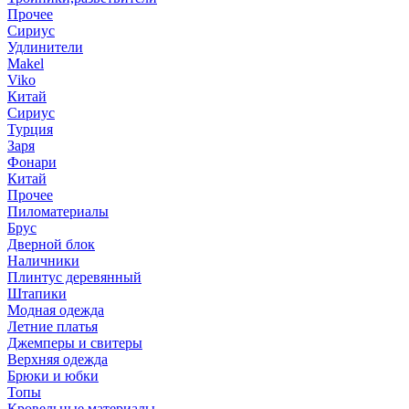
Прочее
Сириус
Удлинители
Makel
Viko
Китай
Сириус
Турция
Заря
Фонари
Китай
Прочее
Пиломатериалы
Брус
Дверной блок
Наличники
Плинтус деревянный
Штапики
Модная одежда
Летние платья
Джемперы и свитеры
Верхняя одежда
Брюки и юбки
Топы
Кровельные материалы