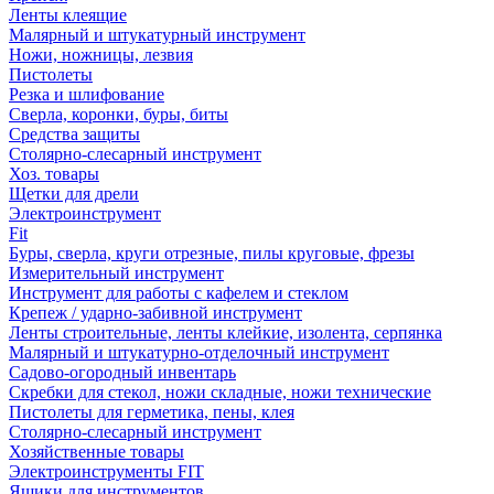
Ленты клеящие
Малярный и штукатурный инструмент
Ножи, ножницы, лезвия
Пистолеты
Резка и шлифование
Сверла, коронки, буры, биты
Средства защиты
Столярно-слесарный инструмент
Хоз. товары
Щетки для дрели
Электроинструмент
Fit
Буры, сверла, круги отрезные, пилы круговые, фрезы
Измерительный инструмент
Инструмент для работы с кафелем и стеклом
Крепеж / ударно-забивной инструмент
Ленты строительные, ленты клейкие, изолента, серпянка
Малярный и штукатурно-отделочный инструмент
Садово-огородный инвентарь
Скребки для стекол, ножи складные, ножи технические
Пистолеты для герметика, пены, клея
Столярно-слесарный инструмент
Хозяйственные товары
Электроинструменты FIT
Ящики для инструментов