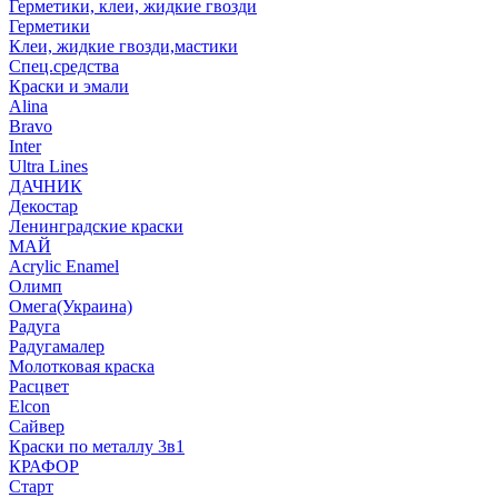
Герметики, клеи, жидкие гвозди
Герметики
Клеи, жидкие гвозди,мастики
Спец.средства
Краски и эмали
Alina
Bravo
Inter
Ultra Lines
ДАЧНИК
Декостар
Ленинградские краски
МАЙ
Acrylic Enamel
Олимп
Омега(Украина)
Радуга
Радугамалер
Молотковая краска
Расцвет
Elcon
Сайвер
Краски по металлу 3в1
КРАФОР
Старт