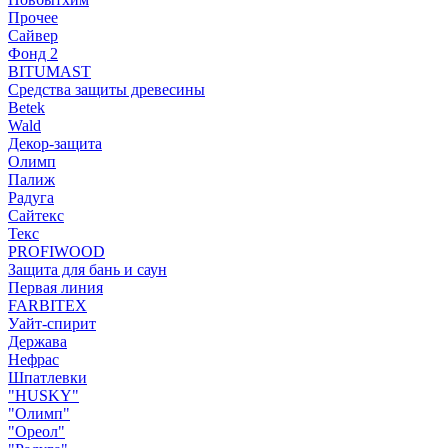
Прочее
Сайвер
Фонд 2
BITUMAST
Средства защиты древесины
Betek
Wald
Декор-защита
Олимп
Палиж
Радуга
Сайтекс
Текс
PROFIWOOD
Защита для бань и саун
Первая линия
FARBITEX
Уайт-спирит
Держава
Нефрас
Шпатлевки
"HUSKY"
"Олимп"
"Ореол"