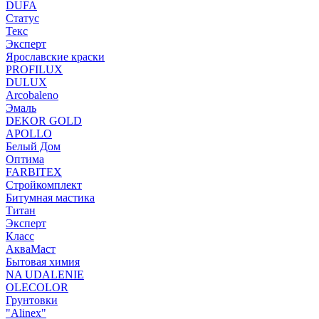
DUFA
Статус
Текс
Эксперт
Ярославские краски
PROFILUX
DULUX
Arcobaleno
Эмаль
DEKOR GOLD
APOLLO
Белый Дом
Оптима
FARBITEX
Стройкомплект
Битумная мастика
Титан
Эксперт
Класс
АкваМаст
Бытовая химия
NA UDALENIE
OLECOLOR
Грунтовки
"Alinex"