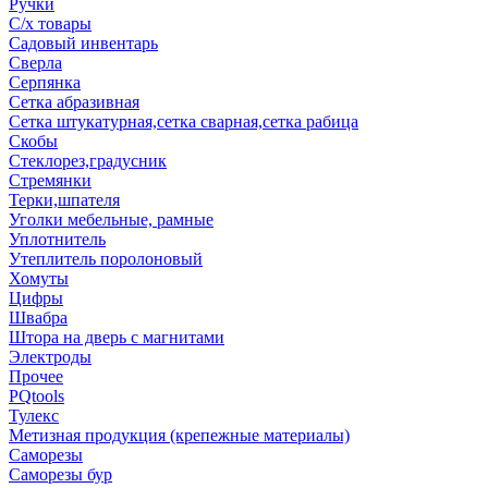
Ручки
С/х товары
Садовый инвентарь
Сверла
Серпянка
Сетка абразивная
Сетка штукатурная,сетка сварная,сетка рабица
Скобы
Стеклорез,градусник
Стремянки
Терки,шпателя
Уголки мебельные, рамные
Уплотнитель
Утеплитель поролоновый
Хомуты
Цифры
Швабра
Штора на дверь с магнитами
Электроды
Прочее
PQtools
Тулекс
Метизная продукция (крепежные материалы)
Саморезы
Саморезы бур