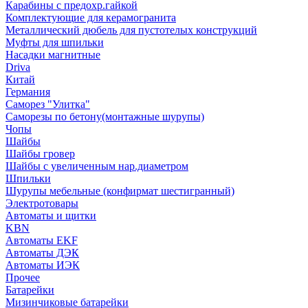
Карабины с предохр.гайкой
Комплектующие для керамогранита
Металлический дюбель для пустотелых конструкций
Муфты для шпильки
Насадки магнитные
Driva
Китай
Германия
Саморез "Улитка"
Саморезы по бетону(монтажные шурупы)
Чопы
Шайбы
Шайбы гровер
Шайбы с увеличенным нар.диаметром
Шпильки
Шурупы мебельные (конфирмат шестигранный)
Электротовары
Автоматы и щитки
KBN
Автоматы EKF
Автоматы ДЭК
Автоматы ИЭК
Прочее
Батарейки
Мизинчиковые батарейки