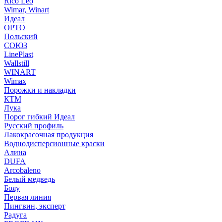
Rico Leo
Wimar, Winart
Идеал
ОРТО
Польский
СОЮЗ
LinePlast
Wallstill
WINART
Wimax
Порожки и накладки
КТМ
Лука
Порог гибкий Идеал
Русский профиль
Лакокрасочная продукция
Воднодисперсионные краски
Алина
DUFA
Arcobaleno
Белый медведь
Бояу
Первая линия
Пингвин, эксперт
Радуга