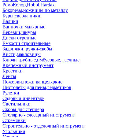
РемоКолор,Hobbi,Hardax
Бокорезы,ножницы по металлу
Буры,сверла,пики
Валики
Ванночки малярные
Веревки,шнуры
Диски отрезные
Емкости строительные
Задвижки, ручки-скобы
Кисти,макловицы
Ключи трубные,имбусовые, гаечные
Крепежный инструмент
Крестики
Ленты
Ножовки,ножи канцеляркие
Пистолеты для пены,герметиков
Рулетки
Садовый инвентарь
Светильники
Скобы для степлера
Столярно - слесарный инструмент
Стремянки
Строительно - отделочный инструмент
Угольники
Уровни