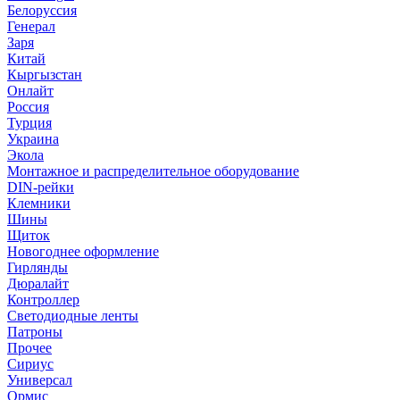
Белоруссия
Генерал
Заря
Китай
Кыргызстан
Онлайт
Россия
Турция
Украина
Экола
Монтажное и распределительное оборудование
DIN-рейки
Клемники
Шины
Щиток
Новогоднее оформление
Гирлянды
Дюралайт
Контроллер
Светодиодные ленты
Патроны
Прочее
Сириус
Универсал
Ормис