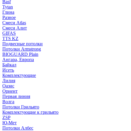
Basf
Tytan
Глина
Разное
Смеси Atlas
Смеси Алит
GIFAS
TTS KZ
Подвесные потолки
Потолки Armstrong
BIOGUARD Plain
Ангара, Европа
Байкал
Исеть
Комплектующие
Лилия
Оазис
Ориент
Первая линия
Волга
Потолки Грильято
Комплектующие к грильято
ZSP
Ю-Мет
Потолки Албес