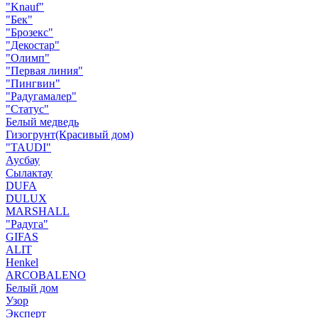
"Knauf"
"Бек"
"Брозекс"
"Декостар"
"Олимп"
"Первая линия"
"Пингвин"
"Радугамалер"
"Статус"
Белый медведь
Гизогрунт(Красивый дом)
"TAUDI"
Аусбау
Сылактау
DUFA
DULUX
MARSHALL
"Радуга"
GIFAS
ALIT
Henkel
ARCOBALENO
Белый дом
Узор
Эксперт