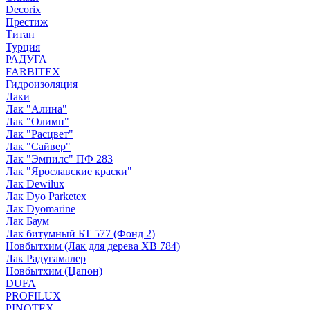
Decorix
Престиж
Титан
Турция
РАДУГА
FARBITEX
Гидроизоляция
Лаки
Лак "Алина"
Лак "Олимп"
Лак "Расцвет"
Лак "Сайвер"
Лак "Эмпилс" ПФ 283
Лак "Ярославские краски"
Лак Dewilux
Лак Dyo Parketex
Лак Dyomarine
Лак Баум
Лак битумный БТ 577 (Фонд 2)
Новбытхим (Лак для дерева ХВ 784)
Лак Радугамалер
Новбытхим (Цапон)
DUFA
PROFILUX
PINOTEX