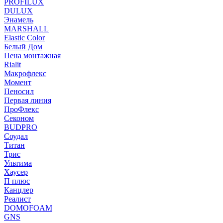
PROFILUX
DULUX
Энамель
MARSHALL
Elastic Color
Белый Дом
Пена монтажная
Rialit
Макрофлекс
Момент
Пеносил
Первая линия
ПроФлекс
Секоном
BUDPRO
Соудал
Титан
Трис
Ультима
Хаусер
П плюс
Канцлер
Реалист
DOMOFOAM
GNS