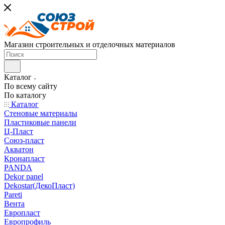
Магазин строительных и отделочных материалов
Каталог
По всему сайту
По каталогу
Каталог
Стеновые материалы
Пластиковые панели
Ц-Пласт
Союз-пласт
Акватон
Кронапласт
PANDA
Dekor panel
Dekostar(ДекоПласт)
Pareti
Вента
Европласт
Европрофиль