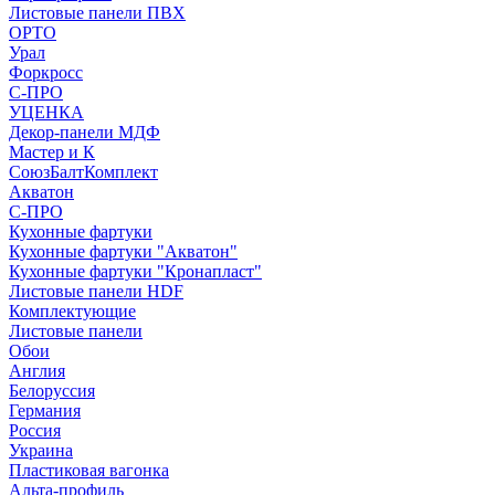
Листовые панели ПВХ
ОРТО
Урал
Форкросс
С-ПРО
УЦЕНКА
Декор-панели МДФ
Мастер и К
СоюзБалтКомплект
Акватон
С-ПРО
Кухонные фартуки
Кухонные фартуки "Акватон"
Кухонные фартуки "Кронапласт"
Листовые панели HDF
Комплектующие
Листовые панели
Обои
Англия
Белоруссия
Германия
Россия
Украина
Пластиковая вагонка
Альта-профиль