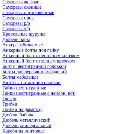
Саморезы желтые
Саморезы оконные
Саморезы оцинкованные
Саморезы прок
Саморезы р/р
Саморезы ч/р
Кровельные шурупы
Дюбель пары
Анкера забиваемые
Анкерные болты под гайку
Анкерный болт с неполным крючком
Анкерный болт с полным крючком
Болт с шестигранной головкой
Болты для деревянных изделий
Болты мебельные
Винты с потайной головкой
Гайки шестигранные
Гайки шестигранные с нейлон. вст.
Гвозди
Грибки
Грибки на дымоход
Дюбель бабочка
Дюбель металлический
Дюбель универсальный
Карабины винтовые