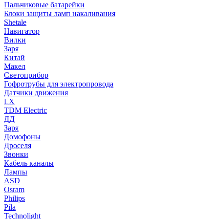
Пальчиковые батарейки
Блоки защиты ламп накаливания
Shetale
Навигатор
Вилки
Заря
Китай
Макел
Светоприбор
Гофротрубы для электропровода
Датчики движения
LX
TDM Electric
ДД
Заря
Домофоны
Дроселя
Звонки
Кабель каналы
Лампы
ASD
Osram
Philips
Pila
Technolight