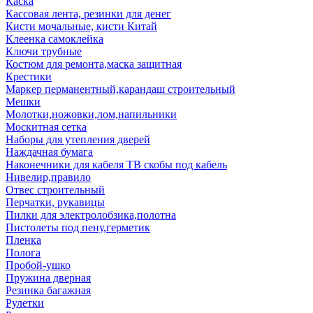
Каска
Кассовая лента, резинки для денег
Кисти мочальные, кисти Китай
Клеенка самоклейка
Ключи трубные
Костюм для ремонта,маска защитная
Крестики
Маркер перманентный,карандаш строительный
Мешки
Молотки,ножовки,лом,напильники
Москитная сетка
Наборы для утепления дверей
Наждачная бумага
Наконечники для кабеля ТВ скобы под кабель
Нивелир,правило
Отвес строительный
Перчатки, рукавицы
Пилки для электролобзика,полотна
Пистолеты под пену,герметик
Пленка
Полога
Пробой-ушко
Пружина дверная
Резинка багажная
Рулетки