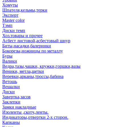
Хомуты
Шпателя,кельмы,терки
Эксперт
Master color
Тэмп
Диски темп
Хоз.товары и прочее
Асбест листовой,асбестовый шнур
Биты,насадки,балеринки
Бокорезы,ножницы по металлу
Буры
Валики
Ведра,тазы,чашки, кружки,горшки,вазы
Веники, метла,щетки
Веревки,арканы,троссы,бабина
Ветошь
Вешалки
Диски
Завертка,засов
Заклепки
Замки накладные
Изоленты ,скотч,ленты.
Индикаторы,отвертки 2-х сторон.
Капканы