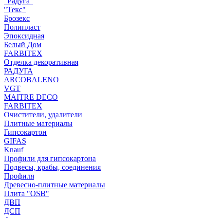
"Радуга"
"Текс"
Брозекс
Полипласт
Эпоксидная
Белый Дом
FARBITEX
Отделка декоративная
РАДУГА
ARCOBALENO
VGT
MAITRE DECO
FARBITEX
Очистители, удалители
Плитные материалы
Гипсокартон
GIFAS
Knauf
Профили для гипсокартона
Подвесы, крабы, соединения
Профиля
Древесно-плитные материалы
Плита "OSB"
ДВП
ДСП