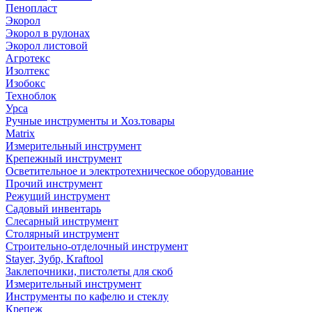
Пенопласт
Экорол
Экорол в рулонах
Экорол листовой
Агротекс
Изолтекс
Изобокс
Техноблок
Урса
Ручные инструменты и Хоз.товары
Matrix
Измерительный инструмент
Крепежный инструмент
Осветительное и электротехническое оборудование
Прочий инструмент
Режущий инструмент
Садовый инвентарь
Слесарный инструмент
Столярный инструмент
Строительно-отделочный инструмент
Stayer, Зубр, Kraftool
Заклепочники, пистолеты для скоб
Измерительный инструмент
Инструменты по кафелю и стеклу
Крепеж