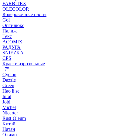
FARBITEX
OLECOLOR
Колеровочные пасты
Gol
Оптилюкс
Палиж
Текс
ACOMIX
РАДУГА
SNIEZKA
CPS
Краски аэрозольные
"7"
Cyclon
Dazzle
Green
Hao li se
Inral
Jobi
Michel
Nicarter
Rust-Oleum
Китай
Натан
Олимп