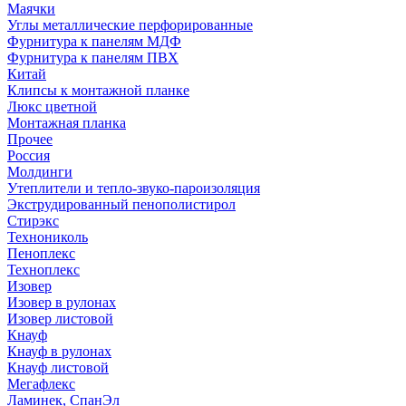
Маячки
Углы металлические перфорированные
Фурнитура к панелям МДФ
Фурнитура к панелям ПВХ
Китай
Клипсы к монтажной планке
Люкс цветной
Монтажная планка
Прочее
Россия
Молдинги
Утеплители и тепло-звуко-пароизоляция
Экструдированный пенополистирол
Стирэкс
Технониколь
Пеноплекс
Техноплекс
Изовер
Изовер в рулонах
Изовер листовой
Кнауф
Кнауф в рулонах
Кнауф листовой
Мегафлекс
Ламинек, СпанЭл