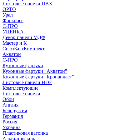
Листовые панели ПВХ
ОРТО
Урал
Форкросс
С-ПРО
УЦЕНКА
Декор-панели МДФ
Мастер и К
СоюзБалтКомплект
Акватон
С-ПРО
Кухонные фартуки
Кухонные фартуки "Акватон"
Кухонные фартуки "Кронапласт"
Листовые панели HDF
Комплектующие
Листовые панели
Обои
Англия
Белоруссия
Германия
Россия
Украина
Пластиковая вагонка
Альта-профиль