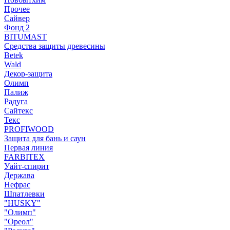
Прочее
Сайвер
Фонд 2
BITUMAST
Средства защиты древесины
Betek
Wald
Декор-защита
Олимп
Палиж
Радуга
Сайтекс
Текс
PROFIWOOD
Защита для бань и саун
Первая линия
FARBITEX
Уайт-спирит
Держава
Нефрас
Шпатлевки
"HUSKY"
"Олимп"
"Ореол"