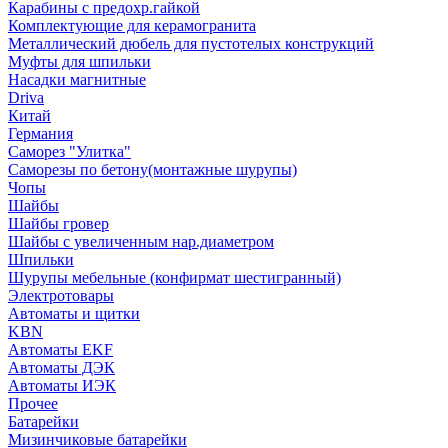
Карабины с предохр.гайкой
Комплектующие для керамогранита
Металлический дюбель для пустотелых конструкций
Муфты для шпильки
Насадки магнитные
Driva
Китай
Германия
Саморез "Улитка"
Саморезы по бетону(монтажные шурупы)
Чопы
Шайбы
Шайбы гровер
Шайбы с увеличенным нар.диаметром
Шпильки
Шурупы мебельные (конфирмат шестигранный)
Электротовары
Автоматы и щитки
KBN
Автоматы EKF
Автоматы ДЭК
Автоматы ИЭК
Прочее
Батарейки
Мизинчиковые батарейки