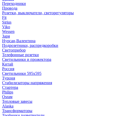
Переходники
Провода
Розетки, выключатели, светорегуляторы
Fit
Sirius
Viko
Wessen
Заря
Нурсан,Валентина
Подрозетники, распредкоробки
Светоприбор
Телефонные розетки
Светильники и прожектора
Китай
Россия
Светильники 595х595
Турция
Стабилизаторы напряжения
Стартера
Philips
Оsrам
Тепловые завесы
Alaska
Трансформаторы
Тройники,разветвители