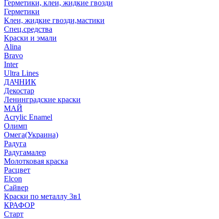
Герметики, клеи, жидкие гвозди
Герметики
Клеи, жидкие гвозди,мастики
Спец.средства
Краски и эмали
Alina
Bravo
Inter
Ultra Lines
ДАЧНИК
Декостар
Ленинградские краски
МАЙ
Acrylic Enamel
Олимп
Омега(Украина)
Радуга
Радугамалер
Молотковая краска
Расцвет
Elcon
Сайвер
Краски по металлу 3в1
КРАФОР
Старт