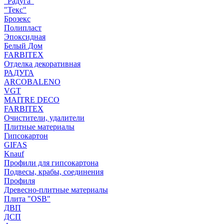
"Радуга"
"Текс"
Брозекс
Полипласт
Эпоксидная
Белый Дом
FARBITEX
Отделка декоративная
РАДУГА
ARCOBALENO
VGT
MAITRE DECO
FARBITEX
Очистители, удалители
Плитные материалы
Гипсокартон
GIFAS
Knauf
Профили для гипсокартона
Подвесы, крабы, соединения
Профиля
Древесно-плитные материалы
Плита "OSB"
ДВП
ДСП