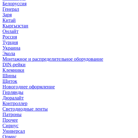
Белоруссия
Генерал
Заря
Китай
Кыргызстан
Онлайт
Россия
Турция
Украина
Экола
Монтажное и распределительное оборудование
DIN-рейки
Клемники
Шины
Щиток
Новогоднее оформление
Гирлянды
Дюралайт
Контроллер
Светодиодные ленты
Патроны
Прочее
Сириус
Универсал
Ормис