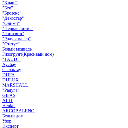
"Knauf"
"Бек"
"Брозекс"
"Декостар"
"Олимп"
"Первая линия"
"Пингвин"
"Радугамалер"
"Статус"
Белый медведь
Гизогрунт(Красивый дом)
"TAUDI"
Аусбау
Сылактау
DUFA
DULUX
MARSHALL
"Радуга"
GIFAS
ALIT
Henkel
ARCOBALENO
Белый дом
Узор
Эксперт