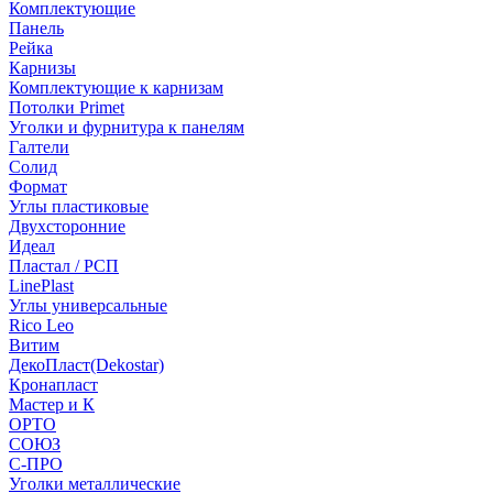
Комплектующие
Панель
Рейка
Карнизы
Комплектующие к карнизам
Потолки Primet
Уголки и фурнитура к панелям
Галтели
Солид
Формат
Углы пластиковые
Двухсторонние
Идеал
Пластал / РСП
LinePlast
Углы универсальные
Rico Leo
Витим
ДекоПласт(Dekostar)
Кронапласт
Мастер и К
ОРТО
СОЮЗ
С-ПРО
Уголки металлические