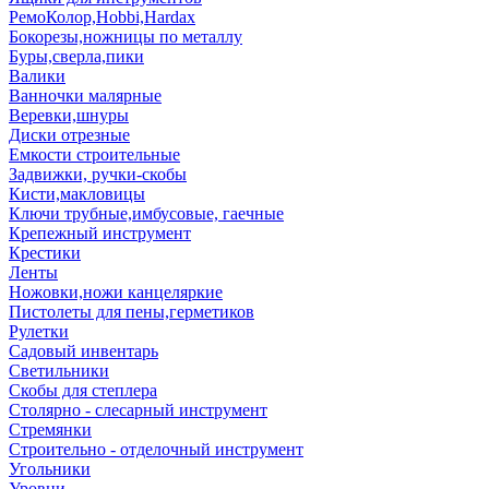
РемоКолор,Hobbi,Hardax
Бокорезы,ножницы по металлу
Буры,сверла,пики
Валики
Ванночки малярные
Веревки,шнуры
Диски отрезные
Емкости строительные
Задвижки, ручки-скобы
Кисти,макловицы
Ключи трубные,имбусовые, гаечные
Крепежный инструмент
Крестики
Ленты
Ножовки,ножи канцеляркие
Пистолеты для пены,герметиков
Рулетки
Садовый инвентарь
Светильники
Скобы для степлера
Столярно - слесарный инструмент
Стремянки
Строительно - отделочный инструмент
Угольники
Уровни