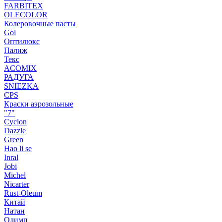
FARBITEX
OLECOLOR
Колеровочные пасты
Gol
Оптилюкс
Палиж
Текс
ACOMIX
РАДУГА
SNIEZKA
CPS
Краски аэрозольные
"7"
Cyclon
Dazzle
Green
Hao li se
Inral
Jobi
Michel
Nicarter
Rust-Oleum
Китай
Натан
Олимп