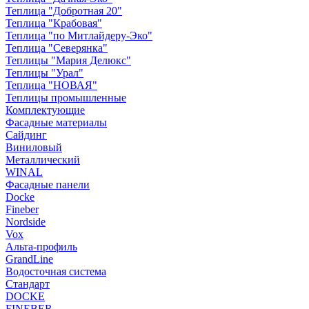
Теплица "Добротная 20"
Теплица "Крабовая"
Теплица "по Митлайдеру-Эко"
Теплица "Северянка"
Теплицы "Мария Делюкс"
Теплицы "Урал"
Теплица "НОВАЯ"
Теплицы промышленные
Комплектующие
Фасадные материалы
Сайдинг
Виниловый
Металлический
WINAL
Фасадные панели
Docke
Fineber
Nordside
Vox
Альта-профиль
GrandLine
Водосточная система
Стандарт
DOCKE
FINEBER