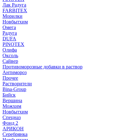
Лак Радуга
FARBITEX
Морилки
Новбытхим
Омега
Радуга
DUFA
PINOTEX
Олифа
Оксоль
Сайвер
Противоморозные добавки в раствор
Антимороз
Прочее
Растворители
Bina-Group
Бийск
Вершина
Можхим
Новбытхим
Спецназ
Фонд 2
АРИКОН
Серебрянка
Новбытхим