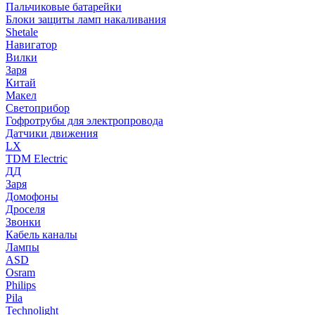
Пальчиковые батарейки
Блоки защиты ламп накаливания
Shetale
Навигатор
Вилки
Заря
Китай
Макел
Светоприбор
Гофротрубы для электропровода
Датчики движения
LX
TDM Electric
ДД
Заря
Домофоны
Дроселя
Звонки
Кабель каналы
Лампы
ASD
Osram
Philips
Pila
Technolight