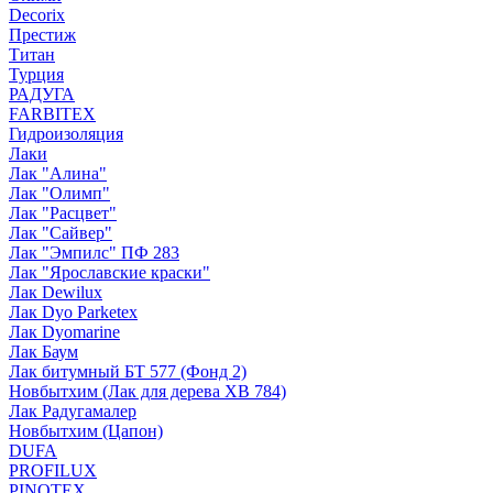
Decorix
Престиж
Титан
Турция
РАДУГА
FARBITEX
Гидроизоляция
Лаки
Лак "Алина"
Лак "Олимп"
Лак "Расцвет"
Лак "Сайвер"
Лак "Эмпилс" ПФ 283
Лак "Ярославские краски"
Лак Dewilux
Лак Dyo Parketex
Лак Dyomarine
Лак Баум
Лак битумный БТ 577 (Фонд 2)
Новбытхим (Лак для дерева ХВ 784)
Лак Радугамалер
Новбытхим (Цапон)
DUFA
PROFILUX
PINOTEX