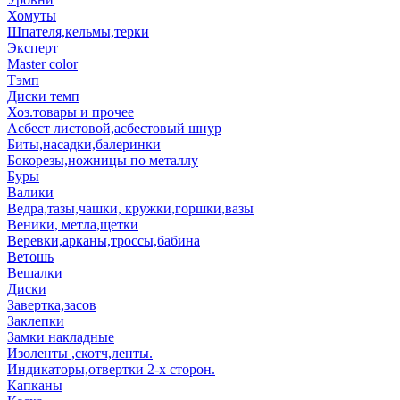
Хомуты
Шпателя,кельмы,терки
Эксперт
Master color
Тэмп
Диски темп
Хоз.товары и прочее
Асбест листовой,асбестовый шнур
Биты,насадки,балеринки
Бокорезы,ножницы по металлу
Буры
Валики
Ведра,тазы,чашки, кружки,горшки,вазы
Веники, метла,щетки
Веревки,арканы,троссы,бабина
Ветошь
Вешалки
Диски
Завертка,засов
Заклепки
Замки накладные
Изоленты ,скотч,ленты.
Индикаторы,отвертки 2-х сторон.
Капканы