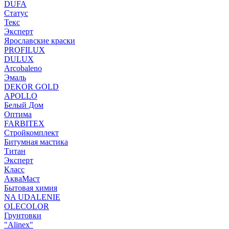
DUFA
Статус
Текс
Эксперт
Ярославские краски
PROFILUX
DULUX
Arcobaleno
Эмаль
DEKOR GOLD
APOLLO
Белый Дом
Оптима
FARBITEX
Стройкомплект
Битумная мастика
Титан
Эксперт
Класс
АкваМаст
Бытовая химия
NA UDALENIE
OLECOLOR
Грунтовки
"Alinex"