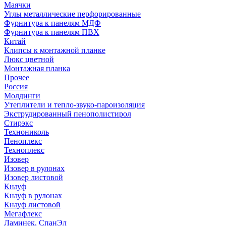
Маячки
Углы металлические перфорированные
Фурнитура к панелям МДФ
Фурнитура к панелям ПВХ
Китай
Клипсы к монтажной планке
Люкс цветной
Монтажная планка
Прочее
Россия
Молдинги
Утеплители и тепло-звуко-пароизоляция
Экструдированный пенополистирол
Стирэкс
Технониколь
Пеноплекс
Техноплекс
Изовер
Изовер в рулонах
Изовер листовой
Кнауф
Кнауф в рулонах
Кнауф листовой
Мегафлекс
Ламинек, СпанЭл