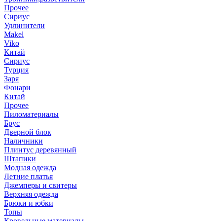
Прочее
Сириус
Удлинители
Makel
Viko
Китай
Сириус
Турция
Заря
Фонари
Китай
Прочее
Пиломатериалы
Брус
Дверной блок
Наличники
Плинтус деревянный
Штапики
Модная одежда
Летние платья
Джемперы и свитеры
Верхняя одежда
Брюки и юбки
Топы
Кровельные материалы