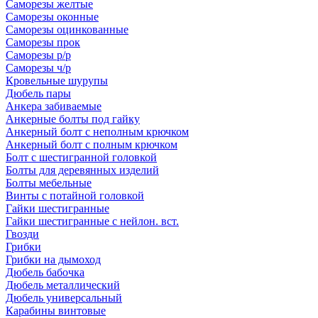
Саморезы желтые
Саморезы оконные
Саморезы оцинкованные
Саморезы прок
Саморезы р/р
Саморезы ч/р
Кровельные шурупы
Дюбель пары
Анкера забиваемые
Анкерные болты под гайку
Анкерный болт с неполным крючком
Анкерный болт с полным крючком
Болт с шестигранной головкой
Болты для деревянных изделий
Болты мебельные
Винты с потайной головкой
Гайки шестигранные
Гайки шестигранные с нейлон. вст.
Гвозди
Грибки
Грибки на дымоход
Дюбель бабочка
Дюбель металлический
Дюбель универсальный
Карабины винтовые