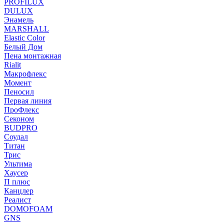
PROFILUX
DULUX
Энамель
MARSHALL
Elastic Color
Белый Дом
Пена монтажная
Rialit
Макрофлекс
Момент
Пеносил
Первая линия
ПроФлекс
Секоном
BUDPRO
Соудал
Титан
Трис
Ультима
Хаусер
П плюс
Канцлер
Реалист
DOMOFOAM
GNS