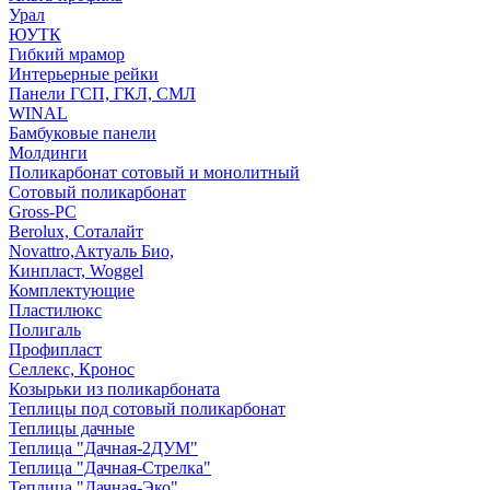
Урал
ЮУТК
Гибкий мрамор
Интерьерные рейки
Панели ГСП, ГКЛ, СМЛ
WINAL
Бамбуковые панели
Молдинги
Поликарбонат сотовый и монолитный
Сотовый поликарбонат
Gross-PC
Berolux, Соталайт
Novattro,Актуаль Био,
Кинпласт, Woggel
Комплектующие
Пластилюкс
Полигаль
Профипласт
Селлекс, Кронос
Козырьки из поликарбоната
Теплицы под сотовый поликарбонат
Теплицы дачные
Теплица "Дачная-2ДУМ"
Теплица "Дачная-Стрелка"
Теплица "Дачная-Эко"