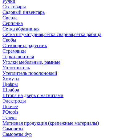
Ручки
С/х товары
Садовый инвентарь
Сверла
Серпянка
Сетка абразивная
Сетка штукатурная,сетка сварная,сетка рабица
Скобы
Стеклорез,градусник
Стремянки
Терки,шпателя
Уголки мебельные, рамные
Уплотнитель
Утеплитель поролоновый
Хомуты
Цифры
Швабра
Штора на дверь с магнитами
Электроды
Прочее
PQtools
Тулекс
Метизная продукция (крепежные материалы)
Саморезы
Саморезы бур