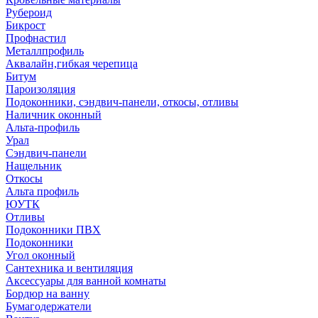
Рубероид
Бикрост
Профнастил
Металлпрофиль
Аквалайн,гибкая черепица
Битум
Пароизоляция
Подоконники, сэндвич-панели, откосы, отливы
Наличник оконный
Альта-профиль
Урал
Сэндвич-панели
Нащельник
Откосы
Альта профиль
ЮУТК
Отливы
Подоконники ПВХ
Подоконники
Угол оконный
Сантехника и вентиляция
Аксессуары для ванной комнаты
Бордюр на ванну
Бумагодержатели