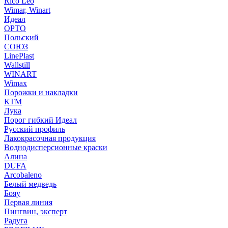
Rico Leo
Wimar, Winart
Идеал
ОРТО
Польский
СОЮЗ
LinePlast
Wallstill
WINART
Wimax
Порожки и накладки
КТМ
Лука
Порог гибкий Идеал
Русский профиль
Лакокрасочная продукция
Воднодисперсионные краски
Алина
DUFA
Arcobaleno
Белый медведь
Бояу
Первая линия
Пингвин, эксперт
Радуга