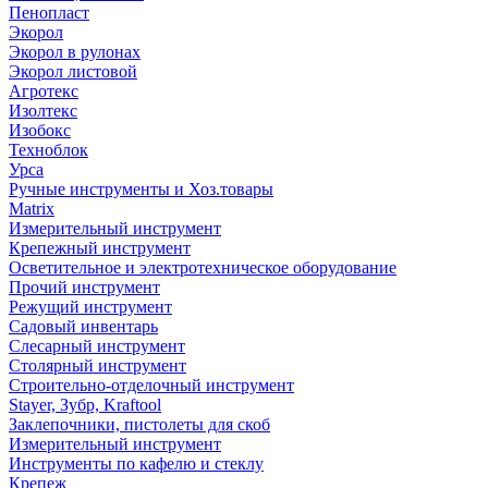
Пенопласт
Экорол
Экорол в рулонах
Экорол листовой
Агротекс
Изолтекс
Изобокс
Техноблок
Урса
Ручные инструменты и Хоз.товары
Matrix
Измерительный инструмент
Крепежный инструмент
Осветительное и электротехническое оборудование
Прочий инструмент
Режущий инструмент
Садовый инвентарь
Слесарный инструмент
Столярный инструмент
Строительно-отделочный инструмент
Stayer, Зубр, Kraftool
Заклепочники, пистолеты для скоб
Измерительный инструмент
Инструменты по кафелю и стеклу
Крепеж