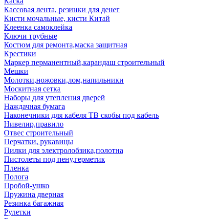
Каска
Кассовая лента, резинки для денег
Кисти мочальные, кисти Китай
Клеенка самоклейка
Ключи трубные
Костюм для ремонта,маска защитная
Крестики
Маркер перманентный,карандаш строительный
Мешки
Молотки,ножовки,лом,напильники
Москитная сетка
Наборы для утепления дверей
Наждачная бумага
Наконечники для кабеля ТВ скобы под кабель
Нивелир,правило
Отвес строительный
Перчатки, рукавицы
Пилки для электролобзика,полотна
Пистолеты под пену,герметик
Пленка
Полога
Пробой-ушко
Пружина дверная
Резинка багажная
Рулетки