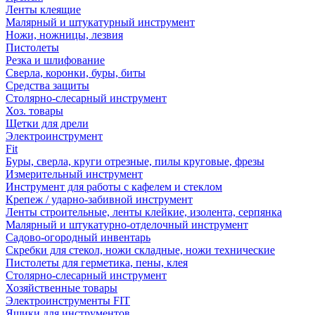
Ленты клеящие
Малярный и штукатурный инструмент
Ножи, ножницы, лезвия
Пистолеты
Резка и шлифование
Сверла, коронки, буры, биты
Средства защиты
Столярно-слесарный инструмент
Хоз. товары
Щетки для дрели
Электроинструмент
Fit
Буры, сверла, круги отрезные, пилы круговые, фрезы
Измерительный инструмент
Инструмент для работы с кафелем и стеклом
Крепеж / ударно-забивной инструмент
Ленты строительные, ленты клейкие, изолента, серпянка
Малярный и штукатурно-отделочный инструмент
Садово-огородный инвентарь
Скребки для стекол, ножи складные, ножи технические
Пистолеты для герметика, пены, клея
Столярно-слесарный инструмент
Хозяйственные товары
Электроинструменты FIT
Ящики для инструментов