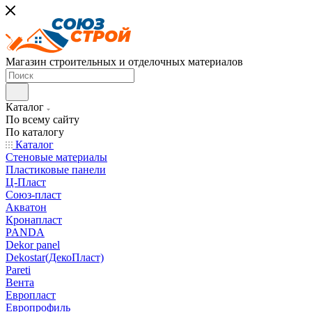
Магазин строительных и отделочных материалов
Каталог
По всему сайту
По каталогу
Каталог
Стеновые материалы
Пластиковые панели
Ц-Пласт
Союз-пласт
Акватон
Кронапласт
PANDA
Dekor panel
Dekostar(ДекоПласт)
Pareti
Вента
Европласт
Европрофиль