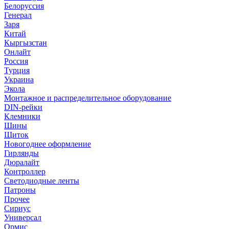
Белоруссия
Генерал
Заря
Китай
Кыргызстан
Онлайт
Россия
Турция
Украина
Экола
Монтажное и распределительное оборудование
DIN-рейки
Клемники
Шины
Щиток
Новогоднее оформление
Гирлянды
Дюралайт
Контроллер
Светодиодные ленты
Патроны
Прочее
Сириус
Универсал
Ормис