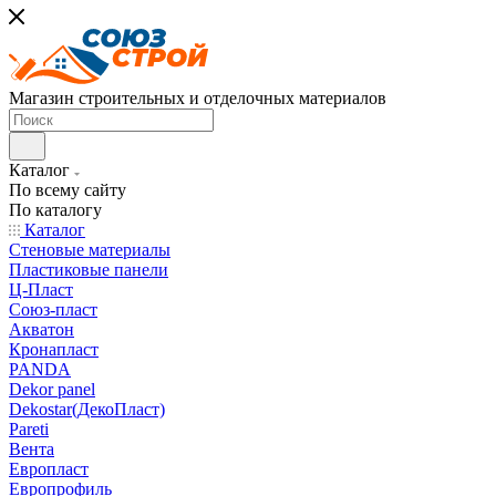
Магазин строительных и отделочных материалов
Каталог
По всему сайту
По каталогу
Каталог
Стеновые материалы
Пластиковые панели
Ц-Пласт
Союз-пласт
Акватон
Кронапласт
PANDA
Dekor panel
Dekostar(ДекоПласт)
Pareti
Вента
Европласт
Европрофиль