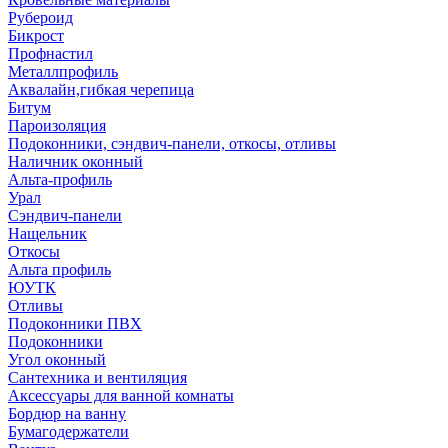
Рубероид
Бикрост
Профнастил
Металлпрофиль
Аквалайн,гибкая черепица
Битум
Пароизоляция
Подоконники, сэндвич-панели, откосы, отливы
Наличник оконный
Альта-профиль
Урал
Сэндвич-панели
Нащельник
Откосы
Альта профиль
ЮУТК
Отливы
Подоконники ПВХ
Подоконники
Угол оконный
Сантехника и вентиляция
Аксессуары для ванной комнаты
Бордюр на ванну
Бумагодержатели