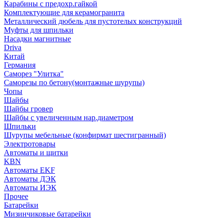
Карабины с предохр.гайкой
Комплектующие для керамогранита
Металлический дюбель для пустотелых конструкций
Муфты для шпильки
Насадки магнитные
Driva
Китай
Германия
Саморез "Улитка"
Саморезы по бетону(монтажные шурупы)
Чопы
Шайбы
Шайбы гровер
Шайбы с увеличенным нар.диаметром
Шпильки
Шурупы мебельные (конфирмат шестигранный)
Электротовары
Автоматы и щитки
KBN
Автоматы EKF
Автоматы ДЭК
Автоматы ИЭК
Прочее
Батарейки
Мизинчиковые батарейки