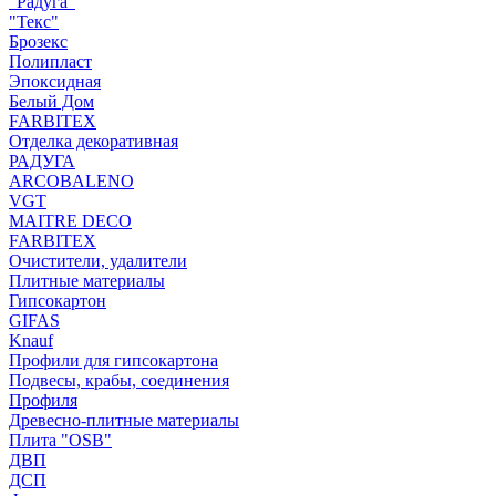
"Радуга"
"Текс"
Брозекс
Полипласт
Эпоксидная
Белый Дом
FARBITEX
Отделка декоративная
РАДУГА
ARCOBALENO
VGT
MAITRE DECO
FARBITEX
Очистители, удалители
Плитные материалы
Гипсокартон
GIFAS
Knauf
Профили для гипсокартона
Подвесы, крабы, соединения
Профиля
Древесно-плитные материалы
Плита "OSB"
ДВП
ДСП