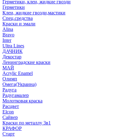
Герметики, клеи, жидкие гвозди
Герметики
Клеи, жидкие гвозди,мастики
Спец.средства
Краски и эмали
Alina
Bravo
Inter
Ultra Lines
ДАЧНИК
Декостар
Ленинградские краски
МАЙ
Acrylic Enamel
Олимп
Омега(Украина)
Радуга
Радугамалер
Молотковая краска
Расцвет
Elcon
Сайвер
Краски по металлу 3в1
КРАФОР
Старт