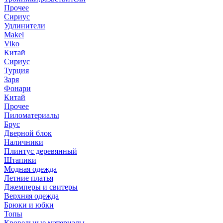
Прочее
Сириус
Удлинители
Makel
Viko
Китай
Сириус
Турция
Заря
Фонари
Китай
Прочее
Пиломатериалы
Брус
Дверной блок
Наличники
Плинтус деревянный
Штапики
Модная одежда
Летние платья
Джемперы и свитеры
Верхняя одежда
Брюки и юбки
Топы
Кровельные материалы