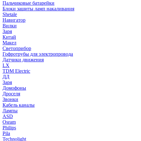
Пальчиковые батарейки
Блоки защиты ламп накаливания
Shetale
Навигатор
Вилки
Заря
Китай
Макел
Светоприбор
Гофротрубы для электропровода
Датчики движения
LX
TDM Electric
ДД
Заря
Домофоны
Дроселя
Звонки
Кабель каналы
Лампы
ASD
Osram
Philips
Pila
Technolight