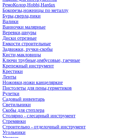
РемоКолор,Hobbi,Hardax
Бокорезы,ножницы по металлу
Буры,сверла,пики
Валики
Ванночки малярные
Веревки,шнуры
Диски отрезные
Емкости строительные
Задвижки, ручки-скобы
Кисти,макловицы
Ключи трубные,имбусовые, гаечные
Крепежный инструмент
Крестики
Ленты
Ножовки,ножи канцеляркие
Пистолеты для пены,герметиков
Рулетки
Садовый инвентарь
Светильники
Скобы для степлера
Столярно - слесарный инструмент
Стремянки
Строительно - отделочный инструмент
Угольники
Уровни