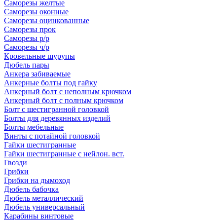
Саморезы желтые
Саморезы оконные
Саморезы оцинкованные
Саморезы прок
Саморезы р/р
Саморезы ч/р
Кровельные шурупы
Дюбель пары
Анкера забиваемые
Анкерные болты под гайку
Анкерный болт с неполным крючком
Анкерный болт с полным крючком
Болт с шестигранной головкой
Болты для деревянных изделий
Болты мебельные
Винты с потайной головкой
Гайки шестигранные
Гайки шестигранные с нейлон. вст.
Гвозди
Грибки
Грибки на дымоход
Дюбель бабочка
Дюбель металлический
Дюбель универсальный
Карабины винтовые