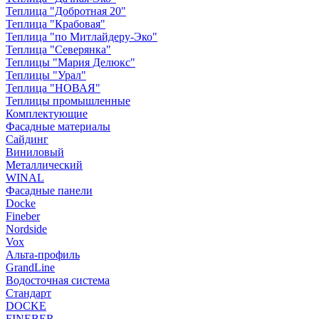
Теплица "Добротная 20"
Теплица "Крабовая"
Теплица "по Митлайдеру-Эко"
Теплица "Северянка"
Теплицы "Мария Делюкс"
Теплицы "Урал"
Теплица "НОВАЯ"
Теплицы промышленные
Комплектующие
Фасадные материалы
Сайдинг
Виниловый
Металлический
WINAL
Фасадные панели
Docke
Fineber
Nordside
Vox
Альта-профиль
GrandLine
Водосточная система
Стандарт
DOCKE
FINEBER