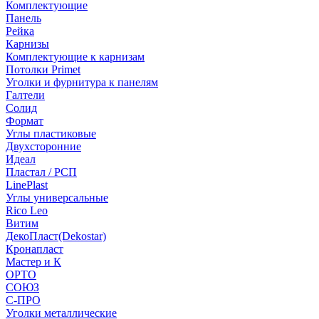
Комплектующие
Панель
Рейка
Карнизы
Комплектующие к карнизам
Потолки Primet
Уголки и фурнитура к панелям
Галтели
Солид
Формат
Углы пластиковые
Двухсторонние
Идеал
Пластал / РСП
LinePlast
Углы универсальные
Rico Leo
Витим
ДекоПласт(Dekostar)
Кронапласт
Мастер и К
ОРТО
СОЮЗ
С-ПРО
Уголки металлические