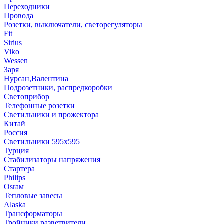
Переходники
Провода
Розетки, выключатели, светорегуляторы
Fit
Sirius
Viko
Wessen
Заря
Нурсан,Валентина
Подрозетники, распредкоробки
Светоприбор
Телефонные розетки
Светильники и прожектора
Китай
Россия
Светильники 595х595
Турция
Стабилизаторы напряжения
Стартера
Philips
Оsrам
Тепловые завесы
Alaska
Трансформаторы
Тройники,разветвители