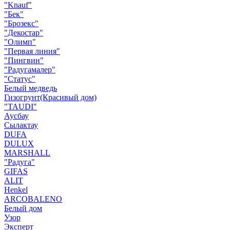
"Knauf"
"Бек"
"Брозекс"
"Декостар"
"Олимп"
"Первая линия"
"Пингвин"
"Радугамалер"
"Статус"
Белый медведь
Гизогрунт(Красивый дом)
"TAUDI"
Аусбау
Сылактау
DUFA
DULUX
MARSHALL
"Радуга"
GIFAS
ALIT
Henkel
ARCOBALENO
Белый дом
Узор
Эксперт