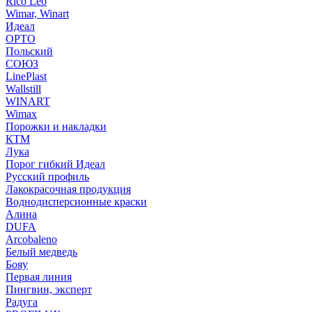
Rico Leo
Wimar, Winart
Идеал
ОРТО
Польский
СОЮЗ
LinePlast
Wallstill
WINART
Wimax
Порожки и накладки
КТМ
Лука
Порог гибкий Идеал
Русский профиль
Лакокрасочная продукция
Воднодисперсионные краски
Алина
DUFA
Arcobaleno
Белый медведь
Бояу
Первая линия
Пингвин, эксперт
Радуга