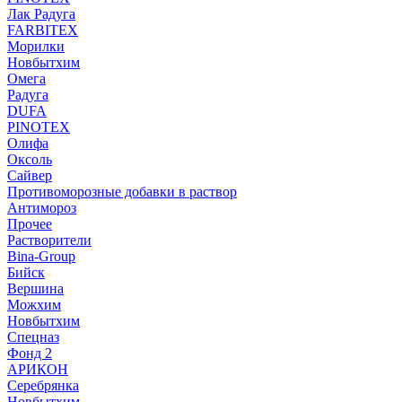
Лак Радуга
FARBITEX
Морилки
Новбытхим
Омега
Радуга
DUFA
PINOTEX
Олифа
Оксоль
Сайвер
Противоморозные добавки в раствор
Антимороз
Прочее
Растворители
Bina-Group
Бийск
Вершина
Можхим
Новбытхим
Спецназ
Фонд 2
АРИКОН
Серебрянка
Новбытхим