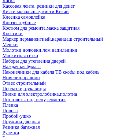
Каска
Кассовая лента, резинки для денег
Кисти мочальные, кисти Китай
Клеенка самоклейка
Ключи трубные
Костюм для ремонта,маска защитная
Крестики
Маркер перманентный,карандаш строительный
Мешки
Молотки,ножовки,лом,напильники
Москитная сетка
Наборы для утепления дверей
Наждачная бумага
Наконечники для кабеля ТВ скобы под кабель
Нивелир,правило
Отвес строительный
Перчатки, рукавицы
Пилки для электролобзика,полотна
Пистолеты под пену,герметик
Пленка
Полога
Пробой-ушко
Пружина дверная
Резинка багажная
Рулетки