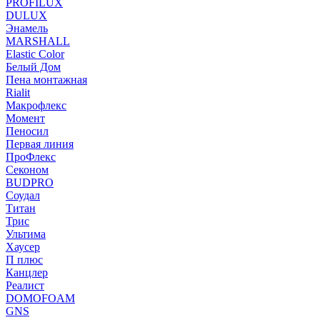
PROFILUX
DULUX
Энамель
MARSHALL
Elastic Color
Белый Дом
Пена монтажная
Rialit
Макрофлекс
Момент
Пеносил
Первая линия
ПроФлекс
Секоном
BUDPRO
Соудал
Титан
Трис
Ультима
Хаусер
П плюс
Канцлер
Реалист
DOMOFOAM
GNS