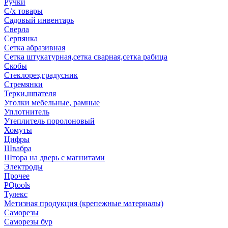
Ручки
С/х товары
Садовый инвентарь
Сверла
Серпянка
Сетка абразивная
Сетка штукатурная,сетка сварная,сетка рабица
Скобы
Стеклорез,градусник
Стремянки
Терки,шпателя
Уголки мебельные, рамные
Уплотнитель
Утеплитель поролоновый
Хомуты
Цифры
Швабра
Штора на дверь с магнитами
Электроды
Прочее
PQtools
Тулекс
Метизная продукция (крепежные материалы)
Саморезы
Саморезы бур