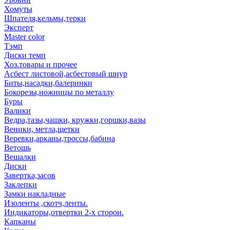
Хомуты
Шпателя,кельмы,терки
Эксперт
Master color
Тэмп
Диски темп
Хоз.товары и прочее
Асбест листовой,асбестовый шнур
Биты,насадки,балеринки
Бокорезы,ножницы по металлу
Буры
Валики
Ведра,тазы,чашки, кружки,горшки,вазы
Веники, метла,щетки
Веревки,арканы,троссы,бабина
Ветошь
Вешалки
Диски
Завертка,засов
Заклепки
Замки накладные
Изоленты ,скотч,ленты.
Индикаторы,отвертки 2-х сторон.
Капканы