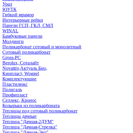
Урал
ЮУТК
Гибкий мрамор
Интерьерные рейки
Панели ГСП, ГКЛ, СМЛ
WINAL
Бамбуковые панели
Молдинги
Поликарбонат сотовый и монолитный
Сотовый поликарбонат
Gross-PC
Berolux, Соталайт
Novattro,Актуаль Био,
Кинпласт, Woggel
Комплектующие
Пластилюкс
Полигаль
Профипласт
Селлекс, Кронос
Козырьки из поликарбоната
Теплицы под сотовый поликарбонат
Теплицы дачные
Теплица "Дачная-2ДУМ"
Теплица "Дачная-Стрелка"
Теплица "Дачная-Эко"