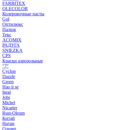
FARBITEX
OLECOLOR
Колеровочные пасты
Gol
Оптилюкс
Палиж
Текс
ACOMIX
РАДУГА
SNIEZKA
CPS
Краски аэрозольные
"7"
Cyclon
Dazzle
Green
Hao li se
Inral
Jobi
Michel
Nicarter
Rust-Oleum
Китай
Натан
Олимп