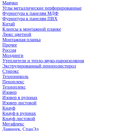
Маячки
Углы металлические перфорированные
Фурнитура к панелям МДФ
Фурнитура к панелям ПВХ
Китай
Клипсы к монтажной планке
Люкс цветной
Монтажная планка
Прочее
Россия
Молдинги
Утеплители и тепло-звуко-пароизоляция
Экструдированный пенополистирол
Стирэкс
Технониколь
Пеноплекс
Техноплекс
Изовер
Изовер в рулонах
Изовер листовой
Кнауф
Кнауф в рулонах
Кнауф листовой
Мегафлекс
Ламинек, СпанЭл