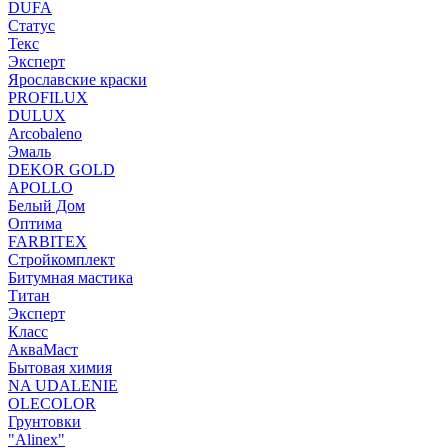
DUFA
Статус
Текс
Эксперт
Ярославские краски
PROFILUX
DULUX
Arcobaleno
Эмаль
DEKOR GOLD
APOLLO
Белый Дом
Оптима
FARBITEX
Стройкомплект
Битумная мастика
Титан
Эксперт
Класс
АкваМаст
Бытовая химия
NA UDALENIE
OLECOLOR
Грунтовки
"Alinex"