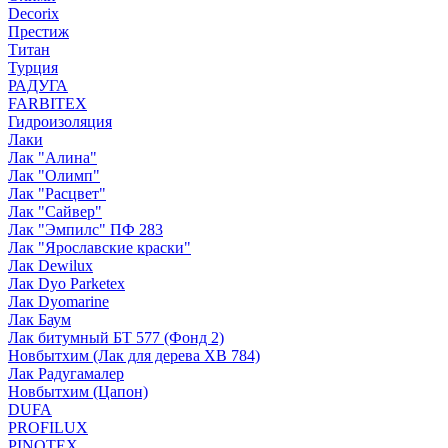
Decorix
Престиж
Титан
Турция
РАДУГА
FARBITEX
Гидроизоляция
Лаки
Лак "Алина"
Лак "Олимп"
Лак "Расцвет"
Лак "Сайвер"
Лак "Эмпилс" ПФ 283
Лак "Ярославские краски"
Лак Dewilux
Лак Dyo Parketex
Лак Dyomarine
Лак Баум
Лак битумный БТ 577 (Фонд 2)
Новбытхим (Лак для дерева ХВ 784)
Лак Радугамалер
Новбытхим (Цапон)
DUFA
PROFILUX
PINOTEX