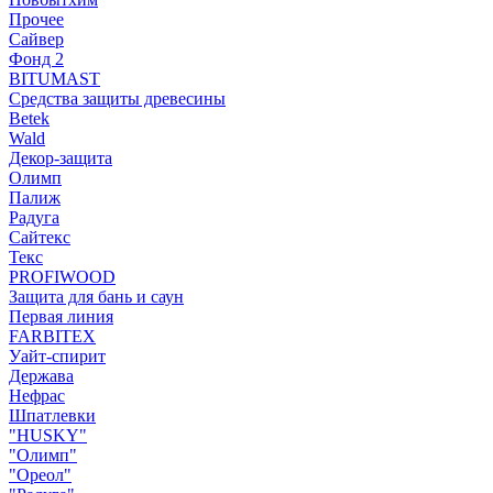
Прочее
Сайвер
Фонд 2
BITUMAST
Средства защиты древесины
Betek
Wald
Декор-защита
Олимп
Палиж
Радуга
Сайтекс
Текс
PROFIWOOD
Защита для бань и саун
Первая линия
FARBITEX
Уайт-спирит
Держава
Нефрас
Шпатлевки
"HUSKY"
"Олимп"
"Ореол"