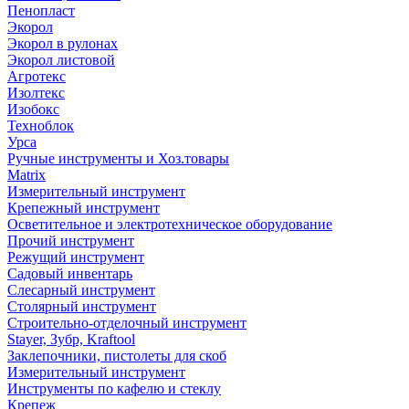
Пенопласт
Экорол
Экорол в рулонах
Экорол листовой
Агротекс
Изолтекс
Изобокс
Техноблок
Урса
Ручные инструменты и Хоз.товары
Matrix
Измерительный инструмент
Крепежный инструмент
Осветительное и электротехническое оборудование
Прочий инструмент
Режущий инструмент
Садовый инвентарь
Слесарный инструмент
Столярный инструмент
Строительно-отделочный инструмент
Stayer, Зубр, Kraftool
Заклепочники, пистолеты для скоб
Измерительный инструмент
Инструменты по кафелю и стеклу
Крепеж