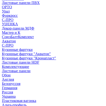
Листовые панели ПВХ
ОРТО
Урал
Форкросс
С-ПРО
УЦЕНКА
Декор-панели МДФ
Мастер и К
СоюзБалтКомплект
Акватон
С-ПРО
Кухонные фартуки
Кухонные фартуки "Акватон"
Кухонные фартуки "Кронапласт"
Листовые панели HDF
Комплектующие
Листовые панели
Обои
Англия
Белоруссия
Германия
Россия
Украина
Пластиковая вагонка
Альта-профиль