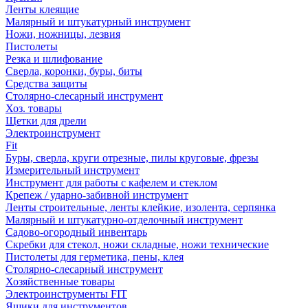
Ленты клеящие
Малярный и штукатурный инструмент
Ножи, ножницы, лезвия
Пистолеты
Резка и шлифование
Сверла, коронки, буры, биты
Средства защиты
Столярно-слесарный инструмент
Хоз. товары
Щетки для дрели
Электроинструмент
Fit
Буры, сверла, круги отрезные, пилы круговые, фрезы
Измерительный инструмент
Инструмент для работы с кафелем и стеклом
Крепеж / ударно-забивной инструмент
Ленты строительные, ленты клейкие, изолента, серпянка
Малярный и штукатурно-отделочный инструмент
Садово-огородный инвентарь
Скребки для стекол, ножи складные, ножи технические
Пистолеты для герметика, пены, клея
Столярно-слесарный инструмент
Хозяйственные товары
Электроинструменты FIT
Ящики для инструментов