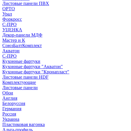
Листовые панели ПВХ
ОРТО
Урал
Форкросс
С-ПРО
УЦЕНКА
Декор-панели МДФ
Мастер и К
СоюзБалтКомплект
Акватон
С-ПРО
Кухонные фартуки
Кухонные фартуки "Акватон"
Кухонные фартуки "Кронапласт"
Листовые панели HDF
Комплектующие
Листовые панели
Обои
Англия
Белоруссия
Германия
Россия
Украина
Пластиковая вагонка
Альта-профиль