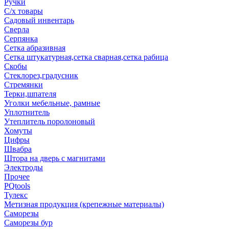
Ручки
С/х товары
Садовый инвентарь
Сверла
Серпянка
Сетка абразивная
Сетка штукатурная,сетка сварная,сетка рабица
Скобы
Стеклорез,градусник
Стремянки
Терки,шпателя
Уголки мебельные, рамные
Уплотнитель
Утеплитель поролоновый
Хомуты
Цифры
Швабра
Штора на дверь с магнитами
Электроды
Прочее
PQtools
Тулекс
Метизная продукция (крепежные материалы)
Саморезы
Саморезы бур