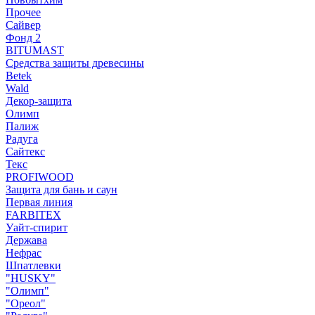
Прочее
Сайвер
Фонд 2
BITUMAST
Средства защиты древесины
Betek
Wald
Декор-защита
Олимп
Палиж
Радуга
Сайтекс
Текс
PROFIWOOD
Защита для бань и саун
Первая линия
FARBITEX
Уайт-спирит
Держава
Нефрас
Шпатлевки
"HUSKY"
"Олимп"
"Ореол"