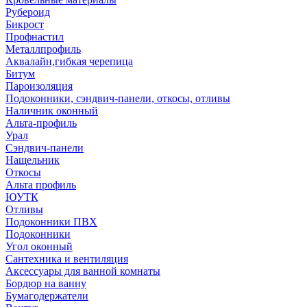
Рубероид
Бикрост
Профнастил
Металлпрофиль
Аквалайн,гибкая черепица
Битум
Пароизоляция
Подоконники, сэндвич-панели, откосы, отливы
Наличник оконный
Альта-профиль
Урал
Сэндвич-панели
Нащельник
Откосы
Альта профиль
ЮУТК
Отливы
Подоконники ПВХ
Подоконники
Угол оконный
Сантехника и вентиляция
Аксессуары для ванной комнаты
Бордюр на ванну
Бумагодержатели