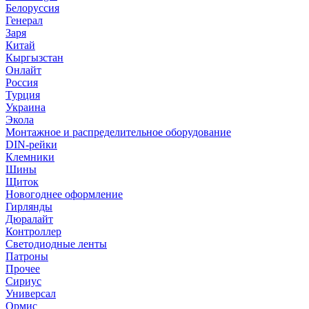
Белоруссия
Генерал
Заря
Китай
Кыргызстан
Онлайт
Россия
Турция
Украина
Экола
Монтажное и распределительное оборудование
DIN-рейки
Клемники
Шины
Щиток
Новогоднее оформление
Гирлянды
Дюралайт
Контроллер
Светодиодные ленты
Патроны
Прочее
Сириус
Универсал
Ормис