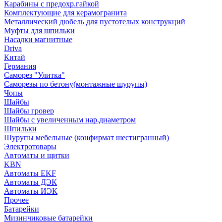
Карабины с предохр.гайкой
Комплектующие для керамогранита
Металлический дюбель для пустотелых конструкций
Муфты для шпильки
Насадки магнитные
Driva
Китай
Германия
Саморез "Улитка"
Саморезы по бетону(монтажные шурупы)
Чопы
Шайбы
Шайбы гровер
Шайбы с увеличенным нар.диаметром
Шпильки
Шурупы мебельные (конфирмат шестигранный)
Электротовары
Автоматы и щитки
KBN
Автоматы EKF
Автоматы ДЭК
Автоматы ИЭК
Прочее
Батарейки
Мизинчиковые батарейки