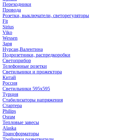
Переходники
Провода
Розетки, выключатели, светорегуляторы
Fit
Sirius
Viko
Wessen
Заря
Нурсан,Валентина
Подрозетники, распредкоробки
Светоприбор
Телефонные розетки
Светильники и прожектора
Китай
Россия
Светильники 595х595
Турция
Стабилизаторы напряжения
Стартера
Philips
Оsrам
Тепловые завесы
Alaska
Трансформаторы
Тройники,разветвители