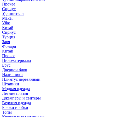
Прочее
Сириус
Удлинители
Makel
Viko
Китай
Сириус
Турция
Заря
Фонари
Китай
Прочее
Пиломатериалы
Брус
Дверной блок
Наличники
Плинтус деревянный
Штапики
Модная одежда
Летние платья
Джемперы и свитеры
Верхняя одежда
Брюки и юбки
Топы
Кровельные материалы