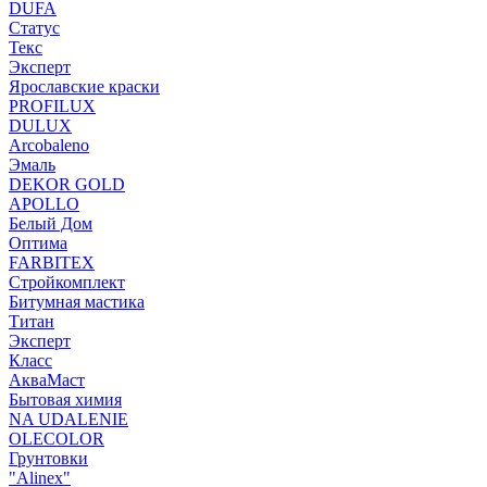
DUFA
Статус
Текс
Эксперт
Ярославские краски
PROFILUX
DULUX
Arcobaleno
Эмаль
DEKOR GOLD
APOLLO
Белый Дом
Оптима
FARBITEX
Стройкомплект
Битумная мастика
Титан
Эксперт
Класс
АкваМаст
Бытовая химия
NA UDALENIE
OLECOLOR
Грунтовки
"Alinex"