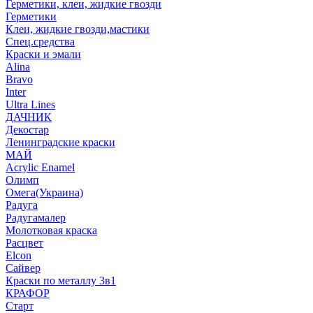
Герметики, клеи, жидкие гвозди
Герметики
Клеи, жидкие гвозди,мастики
Спец.средства
Краски и эмали
Alina
Bravo
Inter
Ultra Lines
ДАЧНИК
Декостар
Ленинградские краски
МАЙ
Acrylic Enamel
Олимп
Омега(Украина)
Радуга
Радугамалер
Молотковая краска
Расцвет
Elcon
Сайвер
Краски по металлу 3в1
КРАФОР
Старт