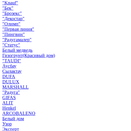
"Knauf"
"Бек"
"Брозекс"
"Декостар"
"Олимп"
"Первая линия"
"Пингвин"
"Радугамалер"
"Статус"
Белый медведь
Гизогрунт(Красивый дом)
"TAUDI"
Аусбау
Сылактау
DUFA
DULUX
MARSHALL
"Радуга"
GIFAS
ALIT
Henkel
ARCOBALENO
Белый дом
Узор
Эксперт