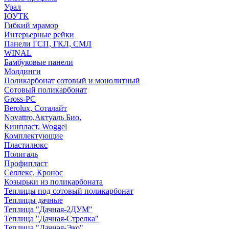
Урал
ЮУТК
Гибкий мрамор
Интерьерные рейки
Панели ГСП, ГКЛ, СМЛ
WINAL
Бамбуковые панели
Молдинги
Поликарбонат сотовый и монолитный
Сотовый поликарбонат
Gross-PC
Berolux, Соталайт
Novattro,Актуаль Био,
Кинпласт, Woggel
Комплектующие
Пластилюкс
Полигаль
Профипласт
Селлекс, Кронос
Козырьки из поликарбоната
Теплицы под сотовый поликарбонат
Теплицы дачные
Теплица "Дачная-2ДУМ"
Теплица "Дачная-Стрелка"
Теплица "Дачная-Эко"