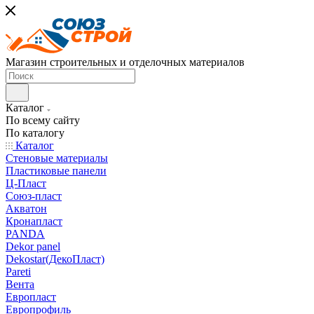
Магазин строительных и отделочных материалов
Каталог
По всему сайту
По каталогу
Каталог
Стеновые материалы
Пластиковые панели
Ц-Пласт
Союз-пласт
Акватон
Кронапласт
PANDA
Dekor panel
Dekostar(ДекоПласт)
Pareti
Вента
Европласт
Европрофиль