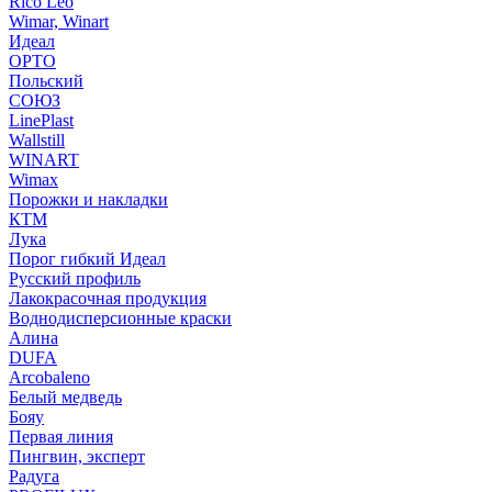
Rico Leo
Wimar, Winart
Идеал
ОРТО
Польский
СОЮЗ
LinePlast
Wallstill
WINART
Wimax
Порожки и накладки
КТМ
Лука
Порог гибкий Идеал
Русский профиль
Лакокрасочная продукция
Воднодисперсионные краски
Алина
DUFA
Arcobaleno
Белый медведь
Бояу
Первая линия
Пингвин, эксперт
Радуга