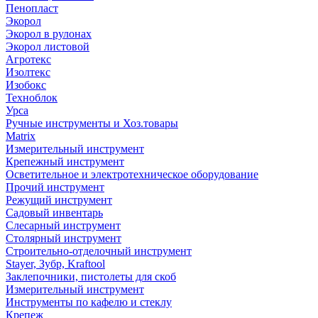
Пенопласт
Экорол
Экорол в рулонах
Экорол листовой
Агротекс
Изолтекс
Изобокс
Техноблок
Урса
Ручные инструменты и Хоз.товары
Matrix
Измерительный инструмент
Крепежный инструмент
Осветительное и электротехническое оборудование
Прочий инструмент
Режущий инструмент
Садовый инвентарь
Слесарный инструмент
Столярный инструмент
Строительно-отделочный инструмент
Stayer, Зубр, Kraftool
Заклепочники, пистолеты для скоб
Измерительный инструмент
Инструменты по кафелю и стеклу
Крепеж