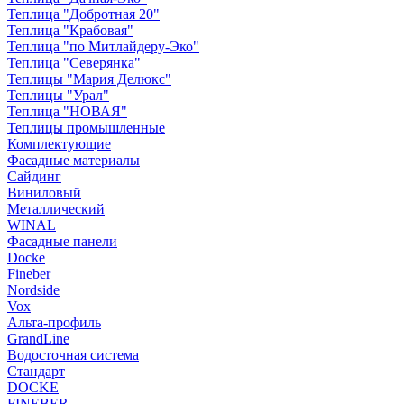
Теплица "Добротная 20"
Теплица "Крабовая"
Теплица "по Митлайдеру-Эко"
Теплица "Северянка"
Теплицы "Мария Делюкс"
Теплицы "Урал"
Теплица "НОВАЯ"
Теплицы промышленные
Комплектующие
Фасадные материалы
Сайдинг
Виниловый
Металлический
WINAL
Фасадные панели
Docke
Fineber
Nordside
Vox
Альта-профиль
GrandLine
Водосточная система
Стандарт
DOCKE
FINEBER