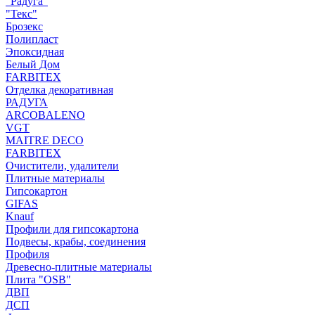
"Радуга"
"Текс"
Брозекс
Полипласт
Эпоксидная
Белый Дом
FARBITEX
Отделка декоративная
РАДУГА
ARCOBALENO
VGT
MAITRE DECO
FARBITEX
Очистители, удалители
Плитные материалы
Гипсокартон
GIFAS
Knauf
Профили для гипсокартона
Подвесы, крабы, соединения
Профиля
Древесно-плитные материалы
Плита "OSB"
ДВП
ДСП