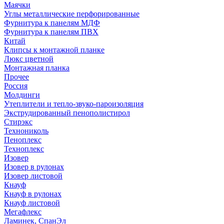
Маячки
Углы металлические перфорированные
Фурнитура к панелям МДФ
Фурнитура к панелям ПВХ
Китай
Клипсы к монтажной планке
Люкс цветной
Монтажная планка
Прочее
Россия
Молдинги
Утеплители и тепло-звуко-пароизоляция
Экструдированный пенополистирол
Стирэкс
Технониколь
Пеноплекс
Техноплекс
Изовер
Изовер в рулонах
Изовер листовой
Кнауф
Кнауф в рулонах
Кнауф листовой
Мегафлекс
Ламинек, СпанЭл