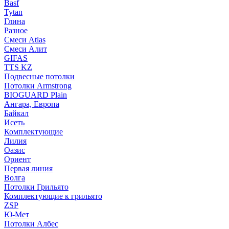
Basf
Tytan
Глина
Разное
Смеси Atlas
Смеси Алит
GIFAS
TTS KZ
Подвесные потолки
Потолки Armstrong
BIOGUARD Plain
Ангара, Европа
Байкал
Исеть
Комплектующие
Лилия
Оазис
Ориент
Первая линия
Волга
Потолки Грильято
Комплектующие к грильято
ZSP
Ю-Мет
Потолки Албес