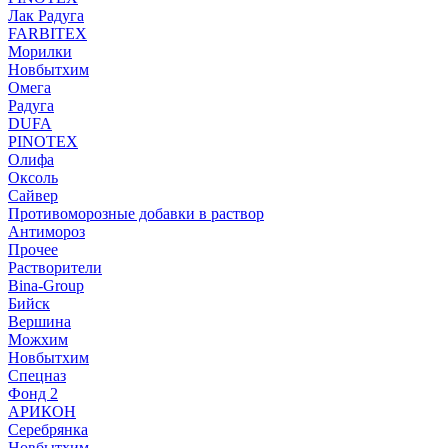
Лак Радуга
FARBITEX
Морилки
Новбытхим
Омега
Радуга
DUFA
PINOTEX
Олифа
Оксоль
Сайвер
Противоморозные добавки в раствор
Антимороз
Прочее
Растворители
Bina-Group
Бийск
Вершина
Можхим
Новбытхим
Спецназ
Фонд 2
АРИКОН
Серебрянка
Новбытхим