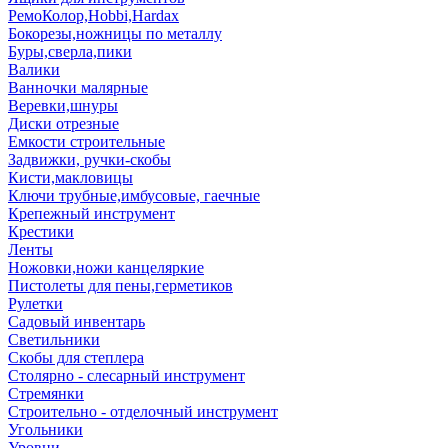
РемоКолор,Hobbi,Hardax
Бокорезы,ножницы по металлу
Буры,сверла,пики
Валики
Ванночки малярные
Веревки,шнуры
Диски отрезные
Емкости строительные
Задвижки, ручки-скобы
Кисти,макловицы
Ключи трубные,имбусовые, гаечные
Крепежный инструмент
Крестики
Ленты
Ножовки,ножи канцеляркие
Пистолеты для пены,герметиков
Рулетки
Садовый инвентарь
Светильники
Скобы для степлера
Столярно - слесарный инструмент
Стремянки
Строительно - отделочный инструмент
Угольники
Уровни