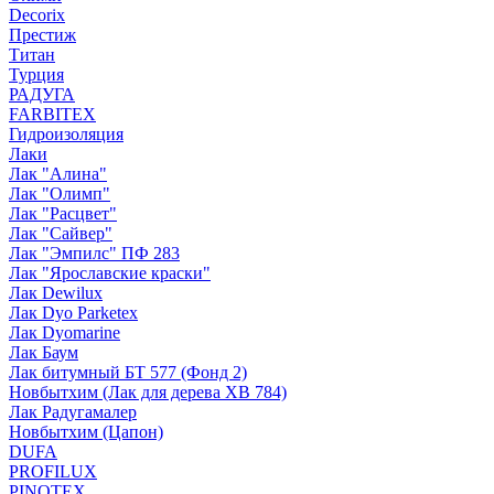
Decorix
Престиж
Титан
Турция
РАДУГА
FARBITEX
Гидроизоляция
Лаки
Лак "Алина"
Лак "Олимп"
Лак "Расцвет"
Лак "Сайвер"
Лак "Эмпилс" ПФ 283
Лак "Ярославские краски"
Лак Dewilux
Лак Dyo Parketex
Лак Dyomarine
Лак Баум
Лак битумный БТ 577 (Фонд 2)
Новбытхим (Лак для дерева ХВ 784)
Лак Радугамалер
Новбытхим (Цапон)
DUFA
PROFILUX
PINOTEX