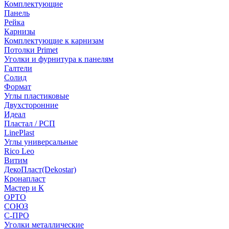
Комплектующие
Панель
Рейка
Карнизы
Комплектующие к карнизам
Потолки Primet
Уголки и фурнитура к панелям
Галтели
Солид
Формат
Углы пластиковые
Двухсторонние
Идеал
Пластал / РСП
LinePlast
Углы универсальные
Rico Leo
Витим
ДекоПласт(Dekostar)
Кронапласт
Мастер и К
ОРТО
СОЮЗ
С-ПРО
Уголки металлические