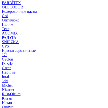
FARBITEX
OLECOLOR
Колеровочные пасты
Gol
Оптилюкс
Палиж
Текс
ACOMIX
РАДУГА
SNIEZKA
CPS
Краски аэрозольные
"7"
Cyclon
Dazzle
Green
Hao li se
Inral
Jobi
Michel
Nicarter
Rust-Oleum
Китай
Натан
Олимп