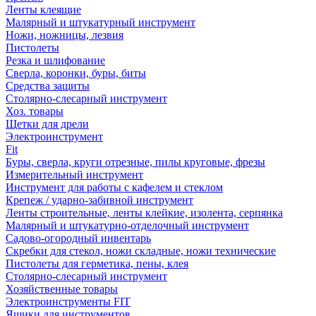
Ленты клеящие
Малярный и штукатурный инструмент
Ножи, ножницы, лезвия
Пистолеты
Резка и шлифование
Сверла, коронки, буры, биты
Средства защиты
Столярно-слесарный инструмент
Хоз. товары
Щетки для дрели
Электроинструмент
Fit
Буры, сверла, круги отрезные, пилы круговые, фрезы
Измерительный инструмент
Инструмент для работы с кафелем и стеклом
Крепеж / ударно-забивной инструмент
Ленты строительные, ленты клейкие, изолента, серпянка
Малярный и штукатурно-отделочный инструмент
Садово-огородный инвентарь
Скребки для стекол, ножи складные, ножи технические
Пистолеты для герметика, пены, клея
Столярно-слесарный инструмент
Хозяйственные товары
Электроинструменты FIT
Ящики для инструментов