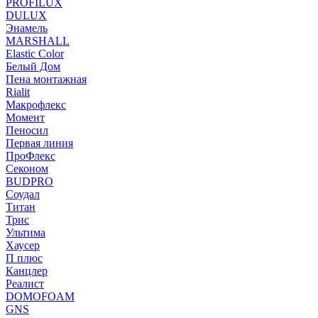
PROFILUX
DULUX
Энамель
MARSHALL
Elastic Color
Белый Дом
Пена монтажная
Rialit
Макрофлекс
Момент
Пеносил
Первая линия
ПроФлекс
Секоном
BUDPRO
Соудал
Титан
Трис
Ультима
Хаусер
П плюс
Канцлер
Реалист
DOMOFOAM
GNS