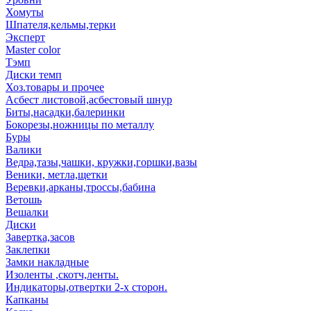
Хомуты
Шпателя,кельмы,терки
Эксперт
Master color
Тэмп
Диски темп
Хоз.товары и прочее
Асбест листовой,асбестовый шнур
Биты,насадки,балеринки
Бокорезы,ножницы по металлу
Буры
Валики
Ведра,тазы,чашки, кружки,горшки,вазы
Веники, метла,щетки
Веревки,арканы,троссы,бабина
Ветошь
Вешалки
Диски
Завертка,засов
Заклепки
Замки накладные
Изоленты ,скотч,ленты.
Индикаторы,отвертки 2-х сторон.
Капканы