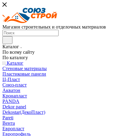
Магазин строительных и отделочных материалов
Каталог
По всему сайту
По каталогу
Каталог
Стеновые материалы
Пластиковые панели
Ц-Пласт
Союз-пласт
Акватон
Кронапласт
PANDA
Dekor panel
Dekostar(ДекоПласт)
Pareti
Вента
Европласт
Европрофиль