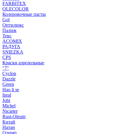
FARBITEX
OLECOLOR
Колеровочные пасты
Gol
Оптилюкс
Палиж
Текс
ACOMIX
РАДУГА
SNIEZKA
CPS
Краски аэрозольные
"7"
Cyclon
Dazzle
Green
Hao li se
Inral
Jobi
Michel
Nicarter
Rust-Oleum
Китай
Натан
Олимп