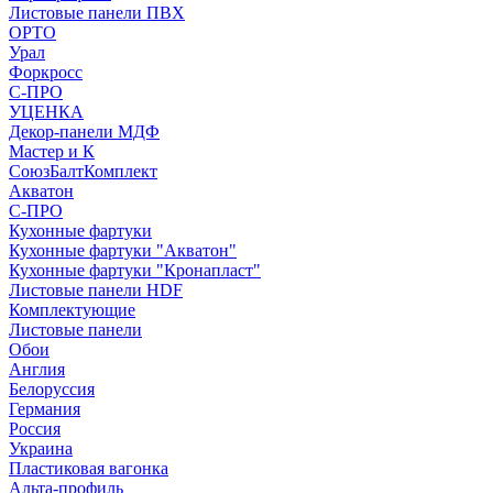
Листовые панели ПВХ
ОРТО
Урал
Форкросс
С-ПРО
УЦЕНКА
Декор-панели МДФ
Мастер и К
СоюзБалтКомплект
Акватон
С-ПРО
Кухонные фартуки
Кухонные фартуки "Акватон"
Кухонные фартуки "Кронапласт"
Листовые панели HDF
Комплектующие
Листовые панели
Обои
Англия
Белоруссия
Германия
Россия
Украина
Пластиковая вагонка
Альта-профиль