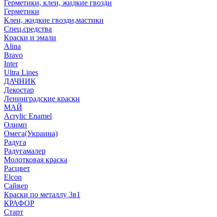
Герметики, клеи, жидкие гвозди
Герметики
Клеи, жидкие гвозди,мастики
Спец.средства
Краски и эмали
Alina
Bravo
Inter
Ultra Lines
ДАЧНИК
Декостар
Ленинградские краски
МАЙ
Acrylic Enamel
Олимп
Омега(Украина)
Радуга
Радугамалер
Молотковая краска
Расцвет
Elcon
Сайвер
Краски по металлу 3в1
КРАФОР
Старт