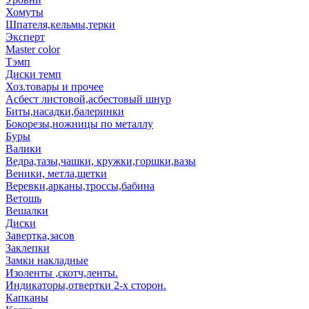
Хомуты
Шпателя,кельмы,терки
Эксперт
Master color
Тэмп
Диски темп
Хоз.товары и прочее
Асбест листовой,асбестовый шнур
Биты,насадки,балеринки
Бокорезы,ножницы по металлу
Буры
Валики
Ведра,тазы,чашки, кружки,горшки,вазы
Веники, метла,щетки
Веревки,арканы,троссы,бабина
Ветошь
Вешалки
Диски
Завертка,засов
Заклепки
Замки накладные
Изоленты ,скотч,ленты.
Индикаторы,отвертки 2-х сторон.
Капканы