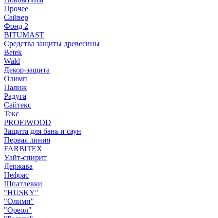
Прочее
Сайвер
Фонд 2
BITUMAST
Средства защиты древесины
Betek
Wald
Декор-защита
Олимп
Палиж
Радуга
Сайтекс
Текс
PROFIWOOD
Защита для бань и саун
Первая линия
FARBITEX
Уайт-спирит
Держава
Нефрас
Шпатлевки
"HUSKY"
"Олимп"
"Ореол"