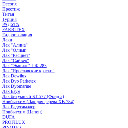
Decorix
Престиж
Титан
Турция
РАДУГА
FARBITEX
Гидроизоляция
Лаки
Лак "Алина"
Лак "Олимп"
Лак "Расцвет"
Лак "Сайвер"
Лак "Эмпилс" ПФ 283
Лак "Ярославские краски"
Лак Dewilux
Лак Dyo Parketex
Лак Dyomarine
Лак Баум
Лак битумный БТ 577 (Фонд 2)
Новбытхим (Лак для дерева ХВ 784)
Лак Радугамалер
Новбытхим (Цапон)
DUFA
PROFILUX
PINOTEX