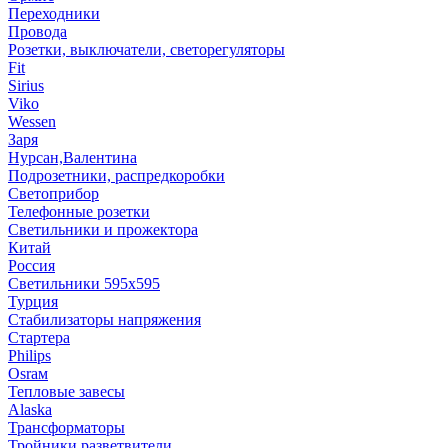
Переходники
Провода
Розетки, выключатели, светорегуляторы
Fit
Sirius
Viko
Wessen
Заря
Нурсан,Валентина
Подрозетники, распредкоробки
Светоприбор
Телефонные розетки
Светильники и прожектора
Китай
Россия
Светильники 595х595
Турция
Стабилизаторы напряжения
Стартера
Philips
Оsrам
Тепловые завесы
Alaska
Трансформаторы
Тройники,разветвители