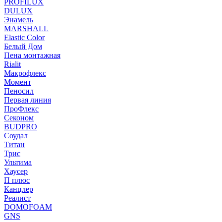
PROFILUX
DULUX
Энамель
MARSHALL
Elastic Color
Белый Дом
Пена монтажная
Rialit
Макрофлекс
Момент
Пеносил
Первая линия
ПроФлекс
Секоном
BUDPRO
Соудал
Титан
Трис
Ультима
Хаусер
П плюс
Канцлер
Реалист
DOMOFOAM
GNS