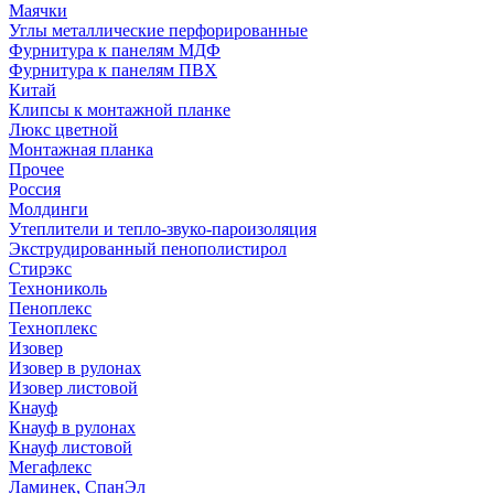
Маячки
Углы металлические перфорированные
Фурнитура к панелям МДФ
Фурнитура к панелям ПВХ
Китай
Клипсы к монтажной планке
Люкс цветной
Монтажная планка
Прочее
Россия
Молдинги
Утеплители и тепло-звуко-пароизоляция
Экструдированный пенополистирол
Стирэкс
Технониколь
Пеноплекс
Техноплекс
Изовер
Изовер в рулонах
Изовер листовой
Кнауф
Кнауф в рулонах
Кнауф листовой
Мегафлекс
Ламинек, СпанЭл