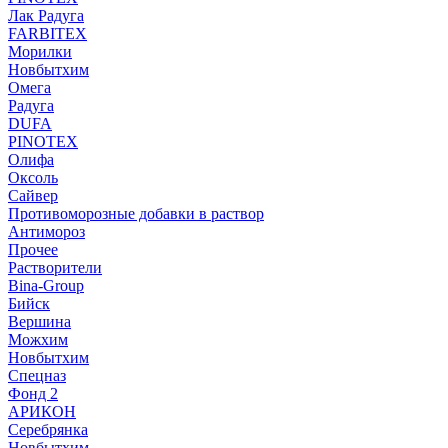
Лак Радуга
FARBITEX
Морилки
Новбытхим
Омега
Радуга
DUFA
PINOTEX
Олифа
Оксоль
Сайвер
Противоморозные добавки в раствор
Антимороз
Прочее
Растворители
Bina-Group
Бийск
Вершина
Можхим
Новбытхим
Спецназ
Фонд 2
АРИКОН
Серебрянка
Новбытхим