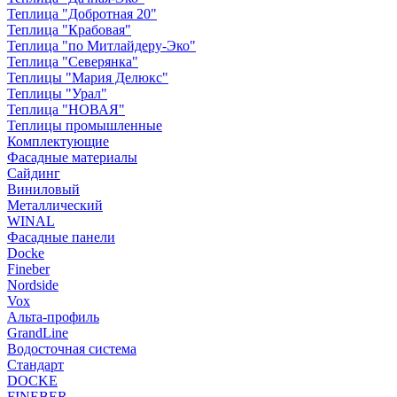
Теплица "Добротная 20"
Теплица "Крабовая"
Теплица "по Митлайдеру-Эко"
Теплица "Северянка"
Теплицы "Мария Делюкс"
Теплицы "Урал"
Теплица "НОВАЯ"
Теплицы промышленные
Комплектующие
Фасадные материалы
Сайдинг
Виниловый
Металлический
WINAL
Фасадные панели
Docke
Fineber
Nordside
Vox
Альта-профиль
GrandLine
Водосточная система
Стандарт
DOCKE
FINEBER