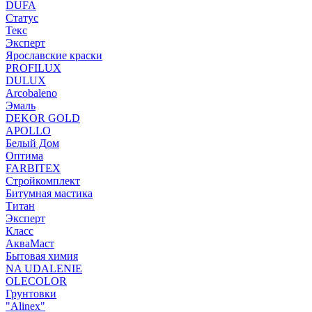
DUFA
Статус
Текс
Эксперт
Ярославские краски
PROFILUX
DULUX
Arcobaleno
Эмаль
DEKOR GOLD
APOLLO
Белый Дом
Оптима
FARBITEX
Стройкомплект
Битумная мастика
Титан
Эксперт
Класс
АкваМаст
Бытовая химия
NA UDALENIE
OLECOLOR
Грунтовки
"Alinex"