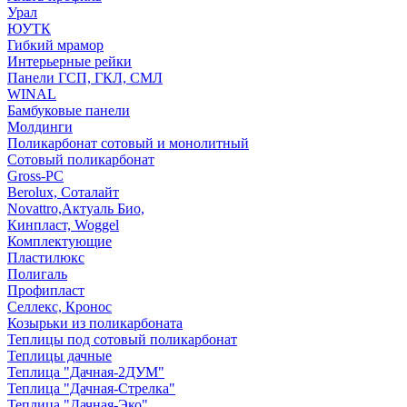
Урал
ЮУТК
Гибкий мрамор
Интерьерные рейки
Панели ГСП, ГКЛ, СМЛ
WINAL
Бамбуковые панели
Молдинги
Поликарбонат сотовый и монолитный
Сотовый поликарбонат
Gross-PC
Berolux, Соталайт
Novattro,Актуаль Био,
Кинпласт, Woggel
Комплектующие
Пластилюкс
Полигаль
Профипласт
Селлекс, Кронос
Козырьки из поликарбоната
Теплицы под сотовый поликарбонат
Теплицы дачные
Теплица "Дачная-2ДУМ"
Теплица "Дачная-Стрелка"
Теплица "Дачная-Эко"