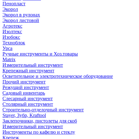
Пенопласт
Экорол
Экорол в рулонах
Экорол листовой
Агротекс
Изолтекс
Изобокс
Техноблок
Урса
Ручные инструменты и Хоз.товары
Matrix
Измерительный инструмент
Крепежный инструмент
Осветительное и электротехническое оборудование
Прочий инструмент
Режущий инструмент
Садовый инвентарь
Слесарный инструмент
Столярный инструмент
Строительно-отделочный инструмент
Stayer, Зубр, Kraftool
Заклепочники, пистолеты для скоб
Измерительный инструмент
Инструменты по кафелю и стеклу
Крепеж