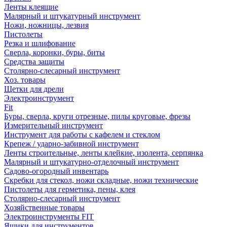
Ленты клеящие
Малярный и штукатурный инструмент
Ножи, ножницы, лезвия
Пистолеты
Резка и шлифование
Сверла, коронки, буры, биты
Средства защиты
Столярно-слесарный инструмент
Хоз. товары
Щетки для дрели
Электроинструмент
Fit
Буры, сверла, круги отрезные, пилы круговые, фрезы
Измерительный инструмент
Инструмент для работы с кафелем и стеклом
Крепеж / ударно-забивной инструмент
Ленты строительные, ленты клейкие, изолента, серпянка
Малярный и штукатурно-отделочный инструмент
Садово-огородный инвентарь
Скребки для стекол, ножи складные, ножи технические
Пистолеты для герметика, пены, клея
Столярно-слесарный инструмент
Хозяйственные товары
Электроинструменты FIT
Ящики для инструментов