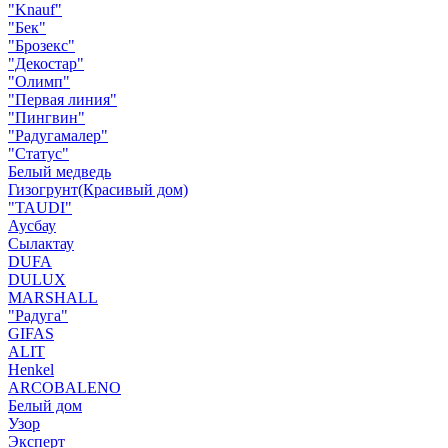
"Knauf"
"Бек"
"Брозекс"
"Декостар"
"Олимп"
"Первая линия"
"Пингвин"
"Радугамалер"
"Статус"
Белый медведь
Гизогрунт(Красивый дом)
"TAUDI"
Аусбау
Сылактау
DUFA
DULUX
MARSHALL
"Радуга"
GIFAS
ALIT
Henkel
ARCOBALENO
Белый дом
Узор
Эксперт