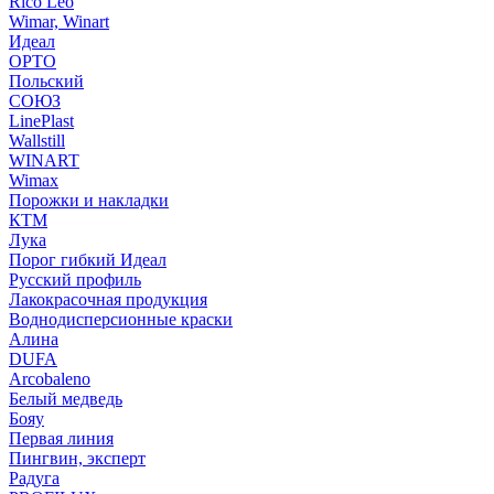
Rico Leo
Wimar, Winart
Идеал
ОРТО
Польский
СОЮЗ
LinePlast
Wallstill
WINART
Wimax
Порожки и накладки
КТМ
Лука
Порог гибкий Идеал
Русский профиль
Лакокрасочная продукция
Воднодисперсионные краски
Алина
DUFA
Arcobaleno
Белый медведь
Бояу
Первая линия
Пингвин, эксперт
Радуга