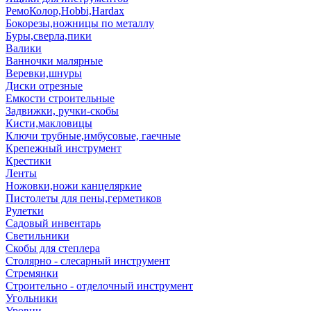
РемоКолор,Hobbi,Hardax
Бокорезы,ножницы по металлу
Буры,сверла,пики
Валики
Ванночки малярные
Веревки,шнуры
Диски отрезные
Емкости строительные
Задвижки, ручки-скобы
Кисти,макловицы
Ключи трубные,имбусовые, гаечные
Крепежный инструмент
Крестики
Ленты
Ножовки,ножи канцеляркие
Пистолеты для пены,герметиков
Рулетки
Садовый инвентарь
Светильники
Скобы для степлера
Столярно - слесарный инструмент
Стремянки
Строительно - отделочный инструмент
Угольники
Уровни