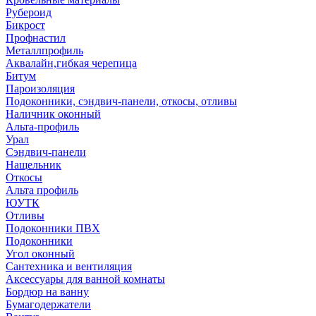
Рубероид
Бикрост
Профнастил
Металлпрофиль
Аквалайн,гибкая черепица
Битум
Пароизоляция
Подоконники, сэндвич-панели, откосы, отливы
Наличник оконный
Альта-профиль
Урал
Сэндвич-панели
Нащельник
Откосы
Альта профиль
ЮУТК
Отливы
Подоконники ПВХ
Подоконники
Угол оконный
Сантехника и вентиляция
Аксессуары для ванной комнаты
Бордюр на ванну
Бумагодержатели