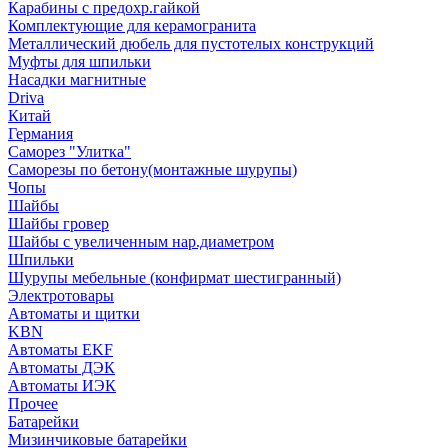
Карабины с предохр.гайкой
Комплектующие для керамогранита
Металлический дюбель для пустотелых конструкций
Муфты для шпильки
Насадки магнитные
Driva
Китай
Германия
Саморез "Улитка"
Саморезы по бетону(монтажные шурупы)
Чопы
Шайбы
Шайбы гровер
Шайбы с увеличенным нар.диаметром
Шпильки
Шурупы мебельные (конфирмат шестигранный)
Электротовары
Автоматы и щитки
KBN
Автоматы EKF
Автоматы ДЭК
Автоматы ИЭК
Прочее
Батарейки
Мизинчиковые батарейки