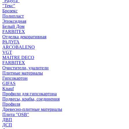
"Радуга"
"Текс"
Брозекс
Полипласт
Эпоксидная
Белый Дом
FARBITEX
Отделка декоративная
РАДУГА
ARCOBALENO
VGT
MAITRE DECO
FARBITEX
Очистители, удалители
Плитные материалы
Гипсокартон
GIFAS
Knauf
Профили для гипсокартона
Подвесы, крабы, соединения
Профиля
Древесно-плитные материалы
Плита "OSB"
ДВП
ДСП