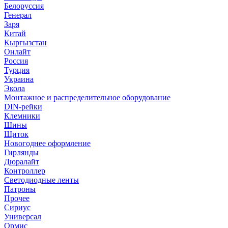
Белоруссия
Генерал
Заря
Китай
Кыргызстан
Онлайт
Россия
Турция
Украина
Экола
Монтажное и распределительное оборудование
DIN-рейки
Клемники
Шины
Щиток
Новогоднее оформление
Гирлянды
Дюралайт
Контроллер
Светодиодные ленты
Патроны
Прочее
Сириус
Универсал
Ормис