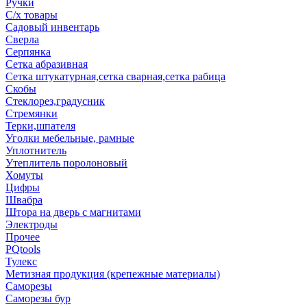
Ручки
С/х товары
Садовый инвентарь
Сверла
Серпянка
Сетка абразивная
Сетка штукатурная,сетка сварная,сетка рабица
Скобы
Стеклорез,градусник
Стремянки
Терки,шпателя
Уголки мебельные, рамные
Уплотнитель
Утеплитель поролоновый
Хомуты
Цифры
Швабра
Штора на дверь с магнитами
Электроды
Прочее
PQtools
Тулекс
Метизная продукция (крепежные материалы)
Саморезы
Саморезы бур