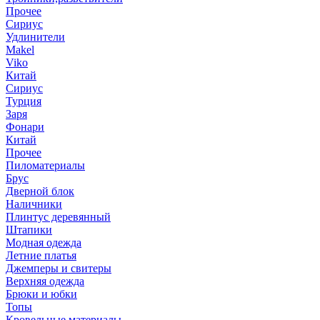
Прочее
Сириус
Удлинители
Makel
Viko
Китай
Сириус
Турция
Заря
Фонари
Китай
Прочее
Пиломатериалы
Брус
Дверной блок
Наличники
Плинтус деревянный
Штапики
Модная одежда
Летние платья
Джемперы и свитеры
Верхняя одежда
Брюки и юбки
Топы
Кровельные материалы