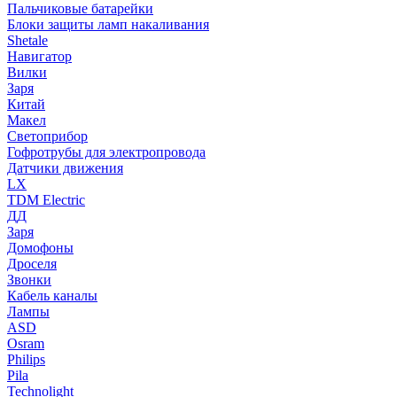
Пальчиковые батарейки
Блоки защиты ламп накаливания
Shetale
Навигатор
Вилки
Заря
Китай
Макел
Светоприбор
Гофротрубы для электропровода
Датчики движения
LX
TDM Electric
ДД
Заря
Домофоны
Дроселя
Звонки
Кабель каналы
Лампы
ASD
Osram
Philips
Pila
Technolight