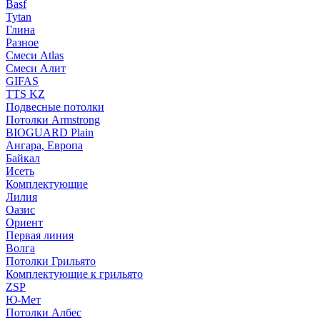
Basf
Tytan
Глина
Разное
Смеси Atlas
Смеси Алит
GIFAS
TTS KZ
Подвесные потолки
Потолки Armstrong
BIOGUARD Plain
Ангара, Европа
Байкал
Исеть
Комплектующие
Лилия
Оазис
Ориент
Первая линия
Волга
Потолки Грильято
Комплектующие к грильято
ZSP
Ю-Мет
Потолки Албес