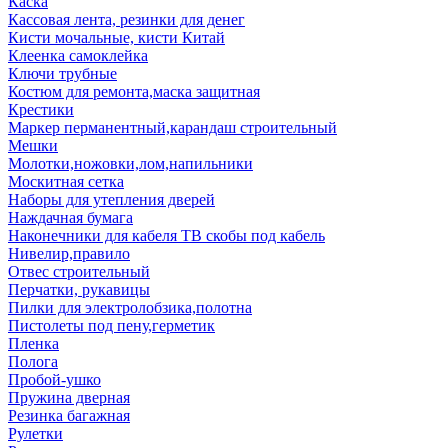
Каска
Кассовая лента, резинки для денег
Кисти мочальные, кисти Китай
Клеенка самоклейка
Ключи трубные
Костюм для ремонта,маска защитная
Крестики
Маркер перманентный,карандаш строительный
Мешки
Молотки,ножовки,лом,напильники
Москитная сетка
Наборы для утепления дверей
Наждачная бумага
Наконечники для кабеля ТВ скобы под кабель
Нивелир,правило
Отвес строительный
Перчатки, рукавицы
Пилки для электролобзика,полотна
Пистолеты под пену,герметик
Пленка
Полога
Пробой-ушко
Пружина дверная
Резинка багажная
Рулетки