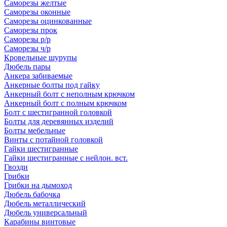
Саморезы желтые
Саморезы оконные
Саморезы оцинкованные
Саморезы прок
Саморезы р/р
Саморезы ч/р
Кровельные шурупы
Дюбель пары
Анкера забиваемые
Анкерные болты под гайку
Анкерный болт с неполным крючком
Анкерный болт с полным крючком
Болт с шестигранной головкой
Болты для деревянных изделий
Болты мебельные
Винты с потайной головкой
Гайки шестигранные
Гайки шестигранные с нейлон. вст.
Гвозди
Грибки
Грибки на дымоход
Дюбель бабочка
Дюбель металлический
Дюбель универсальный
Карабины винтовые