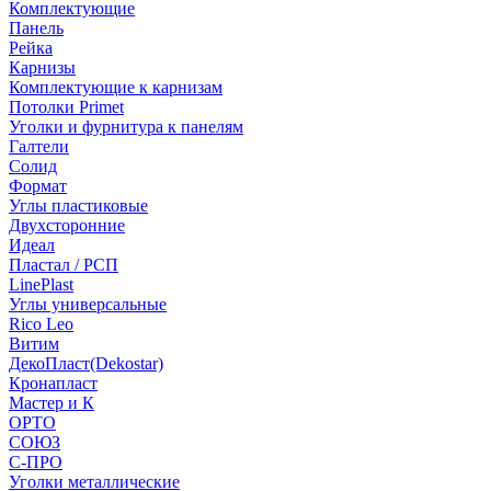
Комплектующие
Панель
Рейка
Карнизы
Комплектующие к карнизам
Потолки Primet
Уголки и фурнитура к панелям
Галтели
Солид
Формат
Углы пластиковые
Двухсторонние
Идеал
Пластал / РСП
LinePlast
Углы универсальные
Rico Leo
Витим
ДекоПласт(Dekostar)
Кронапласт
Мастер и К
ОРТО
СОЮЗ
С-ПРО
Уголки металлические