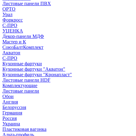
Листовые панели ПВХ
ОРТО
Урал
Форкросс
С-ПРО
УЦЕНКА
Декор-панели МДФ
Мастер и К
СоюзБалтКомплект
Акватон
С-ПРО
Кухонные фартуки
Кухонные фартуки "Акватон"
Кухонные фартуки "Кронапласт"
Листовые панели HDF
Комплектующие
Листовые панели
Обои
Англия
Белоруссия
Германия
Россия
Украина
Пластиковая вагонка
Альта-профиль