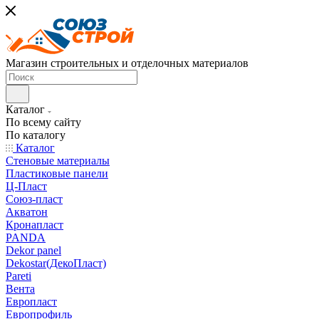
Магазин строительных и отделочных материалов
Каталог
По всему сайту
По каталогу
Каталог
Стеновые материалы
Пластиковые панели
Ц-Пласт
Союз-пласт
Акватон
Кронапласт
PANDA
Dekor panel
Dekostar(ДекоПласт)
Pareti
Вента
Европласт
Европрофиль