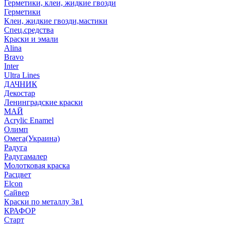
Герметики, клеи, жидкие гвозди
Герметики
Клеи, жидкие гвозди,мастики
Спец.средства
Краски и эмали
Alina
Bravo
Inter
Ultra Lines
ДАЧНИК
Декостар
Ленинградские краски
МАЙ
Acrylic Enamel
Олимп
Омега(Украина)
Радуга
Радугамалер
Молотковая краска
Расцвет
Elcon
Сайвер
Краски по металлу 3в1
КРАФОР
Старт