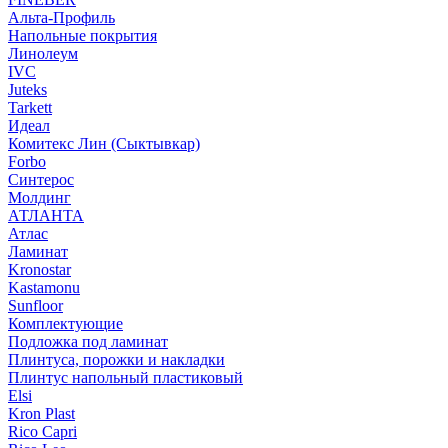
Альта-Профиль
Напольные покрытия
Линолеум
IVC
Juteks
Tarkett
Идеал
Комитекс Лин (Сыктывкар)
Forbo
Синтерос
Молдинг
АТЛАНТА
Атлас
Ламинат
Kronostar
Kastamonu
Sunfloor
Комплектующие
Подложка под ламинат
Плинтуса, порожки и накладки
Плинтус напольный пластиковый
Elsi
Kron Plast
Rico Capri