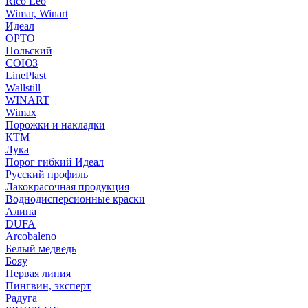
Rico Leo
Wimar, Winart
Идеал
ОРТО
Польский
СОЮЗ
LinePlast
Wallstill
WINART
Wimax
Порожки и накладки
КТМ
Лука
Порог гибкий Идеал
Русский профиль
Лакокрасочная продукция
Воднодисперсионные краски
Алина
DUFA
Arcobaleno
Белый медведь
Бояу
Первая линия
Пингвин, эксперт
Радуга