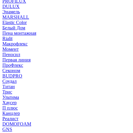
PROFILUX
DULUX
Энамель
MARSHALL
Elastic Color
Белый Дом
Пена монтажная
Rialit
Макрофлекс
Момент
Пеносил
Первая линия
ПроФлекс
Секоном
BUDPRO
Соудал
Титан
Трис
Ультима
Хаусер
П плюс
Канцлер
Реалист
DOMOFOAM
GNS