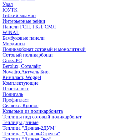
Урал
ЮУТК
Гибкий мрамор
Интерьерные рейки
Панели ГСП, ГКЛ, СМЛ
WINAL
Бамбуковые панели
Молдинги
Поликарбонат сотовый и монолитный
Сотовый поликарбонат
Gross-PC
Berolux, Соталайт
Novattro,Актуаль Био,
Кинпласт, Woggel
Комплектующие
Пластилюкс
Полигаль
Профипласт
Селлекс, Кронос
Козырьки из поликарбоната
Теплицы под сотовый поликарбонат
Теплицы дачные
Теплица "Дачная-2ДУМ"
Теплица "Дачная-Стрелка"
Теплица "Дачная-Эко"