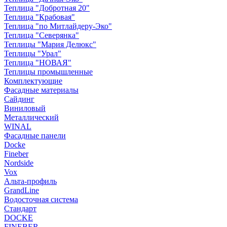
Теплица "Добротная 20"
Теплица "Крабовая"
Теплица "по Митлайдеру-Эко"
Теплица "Северянка"
Теплицы "Мария Делюкс"
Теплицы "Урал"
Теплица "НОВАЯ"
Теплицы промышленные
Комплектующие
Фасадные материалы
Сайдинг
Виниловый
Металлический
WINAL
Фасадные панели
Docke
Fineber
Nordside
Vox
Альта-профиль
GrandLine
Водосточная система
Стандарт
DOCKE
FINEBER