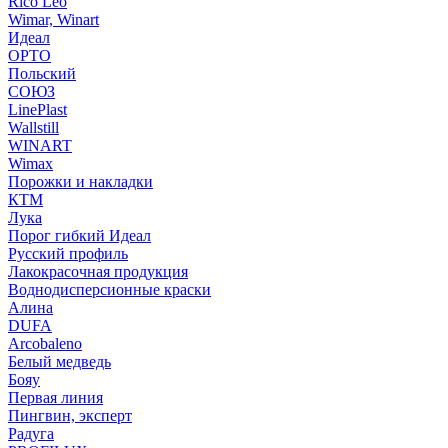
Rico Leo
Wimar, Winart
Идеал
ОРТО
Польский
СОЮЗ
LinePlast
Wallstill
WINART
Wimax
Порожки и накладки
КТМ
Лука
Порог гибкий Идеал
Русский профиль
Лакокрасочная продукция
Воднодисперсионные краски
Алина
DUFA
Arcobaleno
Белый медведь
Бояу
Первая линия
Пингвин, эксперт
Радуга