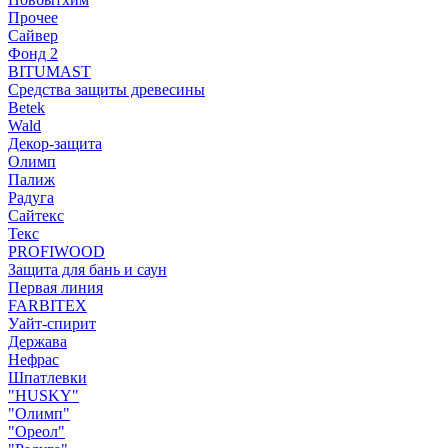
Прочее
Сайвер
Фонд 2
BITUMAST
Средства защиты древесины
Betek
Wald
Декор-защита
Олимп
Палиж
Радуга
Сайтекс
Текс
PROFIWOOD
Защита для бань и саун
Первая линия
FARBITEX
Уайт-спирит
Держава
Нефрас
Шпатлевки
"HUSKY"
"Олимп"
"Ореол"