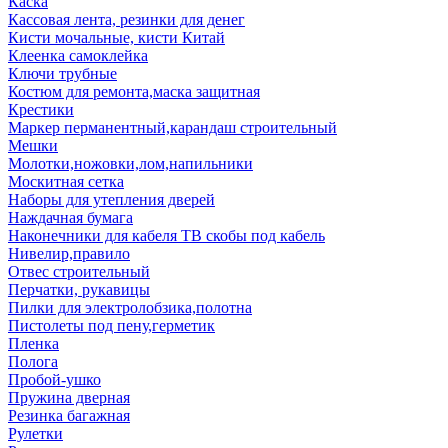
Каска
Кассовая лента, резинки для денег
Кисти мочальные, кисти Китай
Клеенка самоклейка
Ключи трубные
Костюм для ремонта,маска защитная
Крестики
Маркер перманентный,карандаш строительный
Мешки
Молотки,ножовки,лом,напильники
Москитная сетка
Наборы для утепления дверей
Наждачная бумага
Наконечники для кабеля ТВ скобы под кабель
Нивелир,правило
Отвес строительный
Перчатки, рукавицы
Пилки для электролобзика,полотна
Пистолеты под пену,герметик
Пленка
Полога
Пробой-ушко
Пружина дверная
Резинка багажная
Рулетки