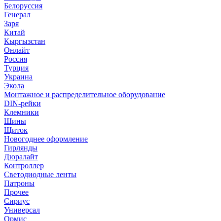
Белоруссия
Генерал
Заря
Китай
Кыргызстан
Онлайт
Россия
Турция
Украина
Экола
Монтажное и распределительное оборудование
DIN-рейки
Клемники
Шины
Щиток
Новогоднее оформление
Гирлянды
Дюралайт
Контроллер
Светодиодные ленты
Патроны
Прочее
Сириус
Универсал
Ормис