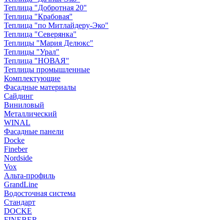
Теплица "Добротная 20"
Теплица "Крабовая"
Теплица "по Митлайдеру-Эко"
Теплица "Северянка"
Теплицы "Мария Делюкс"
Теплицы "Урал"
Теплица "НОВАЯ"
Теплицы промышленные
Комплектующие
Фасадные материалы
Сайдинг
Виниловый
Металлический
WINAL
Фасадные панели
Docke
Fineber
Nordside
Vox
Альта-профиль
GrandLine
Водосточная система
Стандарт
DOCKE
FINEBER