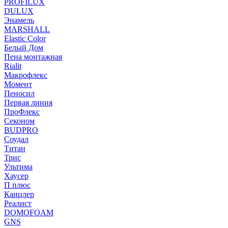
PROFILUX
DULUX
Энамель
MARSHALL
Elastic Color
Белый Дом
Пена монтажная
Rialit
Макрофлекс
Момент
Пеносил
Первая линия
ПроФлекс
Секоном
BUDPRO
Соудал
Титан
Трис
Ультима
Хаусер
П плюс
Канцлер
Реалист
DOMOFOAM
GNS