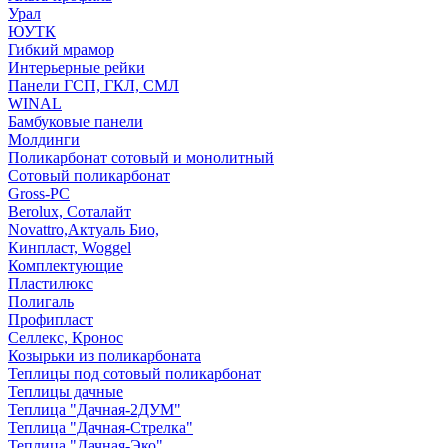
Урал
ЮУТК
Гибкий мрамор
Интерьерные рейки
Панели ГСП, ГКЛ, СМЛ
WINAL
Бамбуковые панели
Молдинги
Поликарбонат сотовый и монолитный
Сотовый поликарбонат
Gross-PC
Berolux, Соталайт
Novattro,Актуаль Био,
Кинпласт, Woggel
Комплектующие
Пластилюкс
Полигаль
Профипласт
Селлекс, Кронос
Козырьки из поликарбоната
Теплицы под сотовый поликарбонат
Теплицы дачные
Теплица "Дачная-2ДУМ"
Теплица "Дачная-Стрелка"
Теплица "Дачная-Эко"