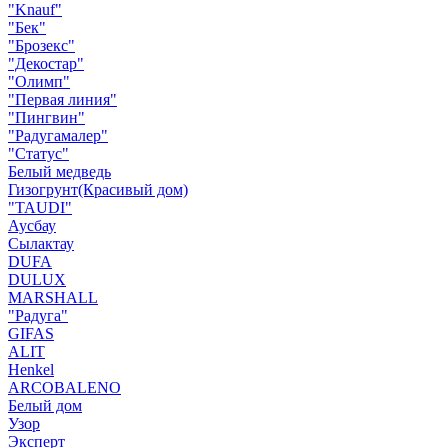
"Knauf"
"Бек"
"Брозекс"
"Декостар"
"Олимп"
"Первая линия"
"Пингвин"
"Радугамалер"
"Статус"
Белый медведь
Гизогрунт(Красивый дом)
"TAUDI"
Аусбау
Сылактау
DUFA
DULUX
MARSHALL
"Радуга"
GIFAS
ALIT
Henkel
ARCOBALENO
Белый дом
Узор
Эксперт