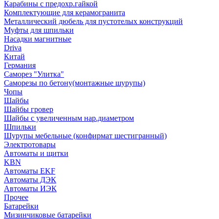
Карабины с предохр.гайкой
Комплектующие для керамогранита
Металлический дюбель для пустотелых конструкций
Муфты для шпильки
Насадки магнитные
Driva
Китай
Германия
Саморез "Улитка"
Саморезы по бетону(монтажные шурупы)
Чопы
Шайбы
Шайбы гровер
Шайбы с увеличенным нар.диаметром
Шпильки
Шурупы мебельные (конфирмат шестигранный)
Электротовары
Автоматы и щитки
KBN
Автоматы EKF
Автоматы ДЭК
Автоматы ИЭК
Прочее
Батарейки
Мизинчиковые батарейки