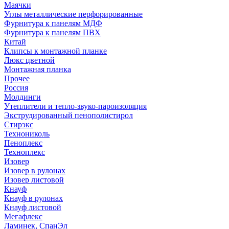
Маячки
Углы металлические перфорированные
Фурнитура к панелям МДФ
Фурнитура к панелям ПВХ
Китай
Клипсы к монтажной планке
Люкс цветной
Монтажная планка
Прочее
Россия
Молдинги
Утеплители и тепло-звуко-пароизоляция
Экструдированный пенополистирол
Стирэкс
Технониколь
Пеноплекс
Техноплекс
Изовер
Изовер в рулонах
Изовер листовой
Кнауф
Кнауф в рулонах
Кнауф листовой
Мегафлекс
Ламинек, СпанЭл