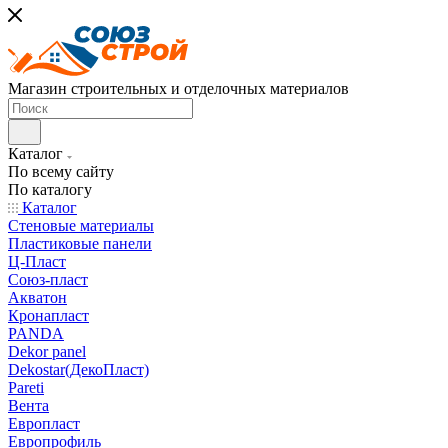
Магазин строительных и отделочных материалов
Каталог
По всему сайту
По каталогу
Каталог
Стеновые материалы
Пластиковые панели
Ц-Пласт
Союз-пласт
Акватон
Кронапласт
PANDA
Dekor panel
Dekostar(ДекоПласт)
Pareti
Вента
Европласт
Европрофиль