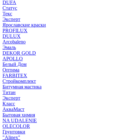
DUFA
Статус
Текс
Эксперт
Ярославские краски
PROFILUX
DULUX
Arcobaleno
Эмаль
DEKOR GOLD
APOLLO
Белый Дом
Оптима
FARBITEX
Стройкомплект
Битумная мастика
Титан
Эксперт
Класс
АкваМаст
Бытовая химия
NA UDALENIE
OLECOLOR
Грунтовки
"Alinex"