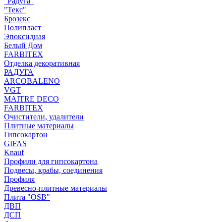
"Радуга"
"Текс"
Брозекс
Полипласт
Эпоксидная
Белый Дом
FARBITEX
Отделка декоративная
РАДУГА
ARCOBALENO
VGT
MAITRE DECO
FARBITEX
Очистители, удалители
Плитные материалы
Гипсокартон
GIFAS
Knauf
Профили для гипсокартона
Подвесы, крабы, соединения
Профиля
Древесно-плитные материалы
Плита "OSB"
ДВП
ДСП