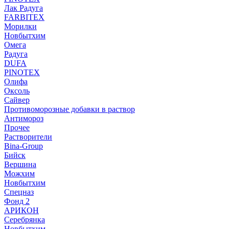
Лак Радуга
FARBITEX
Морилки
Новбытхим
Омега
Радуга
DUFA
PINOTEX
Олифа
Оксоль
Сайвер
Противоморозные добавки в раствор
Антимороз
Прочее
Растворители
Bina-Group
Бийск
Вершина
Можхим
Новбытхим
Спецназ
Фонд 2
АРИКОН
Серебрянка
Новбытхим