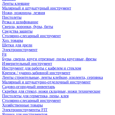
Ленты клеящие
Малярный и штукатурный инструмент
Ножи, ножницы, лезвия
Пистолеты
Резка и шлифование
Сверла, коронки, буры, биты
Средства защиты
Столярно-слесарный инструмент
Хоз. товары
Щетки для дрели
Электроинструмент
Fit
Буры, сверла, круги отрезные, пилы круговые, фрезы
Измерительный инструмент
Инструмент для работы с кафелем и стеклом
Крепеж / ударно-забивной инструмент
Ленты строительные, ленты клейкие, изолента, серпянка
Малярный и штукатурно-отделочный инструмент
Садово-огородный инвентарь
Скребки для стекол, ножи складные, ножи технические
Пистолеты для герметика, пены, клея
Столярно-слесарный инструмент
Хозяйственные товары
Электроинструменты FIT
Ящики для инструментов