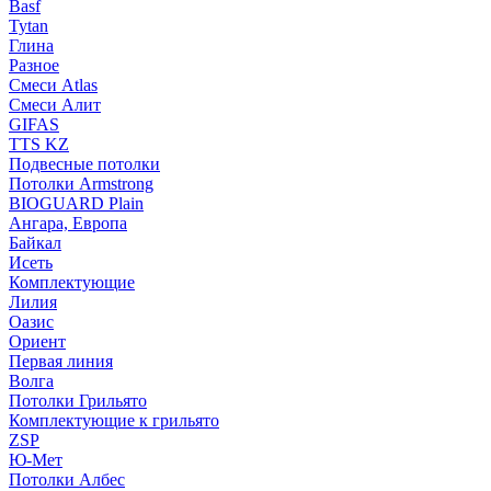
Basf
Tytan
Глина
Разное
Смеси Atlas
Смеси Алит
GIFAS
TTS KZ
Подвесные потолки
Потолки Armstrong
BIOGUARD Plain
Ангара, Европа
Байкал
Исеть
Комплектующие
Лилия
Оазис
Ориент
Первая линия
Волга
Потолки Грильято
Комплектующие к грильято
ZSP
Ю-Мет
Потолки Албес