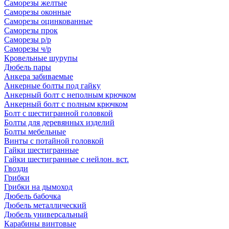
Саморезы желтые
Саморезы оконные
Саморезы оцинкованные
Саморезы прок
Саморезы р/р
Саморезы ч/р
Кровельные шурупы
Дюбель пары
Анкера забиваемые
Анкерные болты под гайку
Анкерный болт с неполным крючком
Анкерный болт с полным крючком
Болт с шестигранной головкой
Болты для деревянных изделий
Болты мебельные
Винты с потайной головкой
Гайки шестигранные
Гайки шестигранные с нейлон. вст.
Гвозди
Грибки
Грибки на дымоход
Дюбель бабочка
Дюбель металлический
Дюбель универсальный
Карабины винтовые