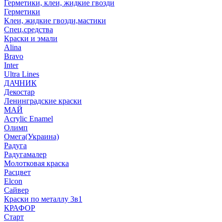
Герметики, клеи, жидкие гвозди
Герметики
Клеи, жидкие гвозди,мастики
Спец.средства
Краски и эмали
Alina
Bravo
Inter
Ultra Lines
ДАЧНИК
Декостар
Ленинградские краски
МАЙ
Acrylic Enamel
Олимп
Омега(Украина)
Радуга
Радугамалер
Молотковая краска
Расцвет
Elcon
Сайвер
Краски по металлу 3в1
КРАФОР
Старт