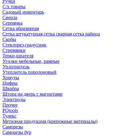
Ручки
С/х товары
Садовый инвентарь
Сверла
Серпянка
Сетка абразивная
Сетка штукатурная,сетка сварная,сетка рабица
Скобы
Стеклорез,градусник
Стремянки
Терки,шпателя
Уголки мебельные, рамные
Уплотнитель
Утеплитель поролоновый
Хомуты
Цифры
Швабра
Штора на дверь с магнитами
Электроды
Прочее
PQtools
Тулекс
Метизная продукция (крепежные материалы)
Саморезы
Саморезы бур