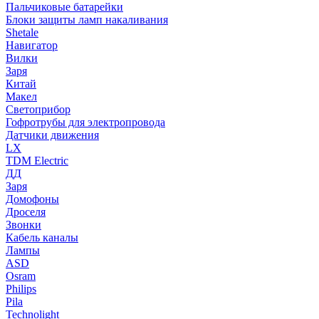
Пальчиковые батарейки
Блоки защиты ламп накаливания
Shetale
Навигатор
Вилки
Заря
Китай
Макел
Светоприбор
Гофротрубы для электропровода
Датчики движения
LX
TDM Electric
ДД
Заря
Домофоны
Дроселя
Звонки
Кабель каналы
Лампы
ASD
Osram
Philips
Pila
Technolight