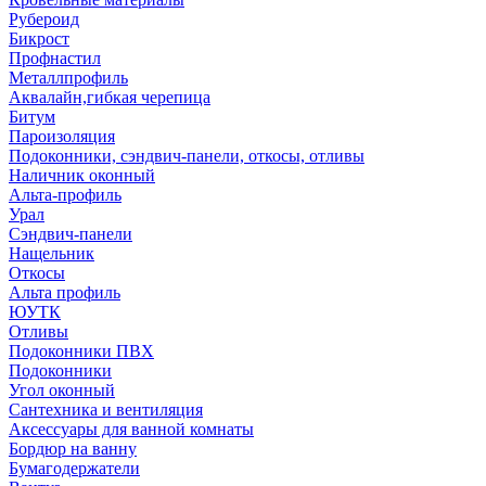
Рубероид
Бикрост
Профнастил
Металлпрофиль
Аквалайн,гибкая черепица
Битум
Пароизоляция
Подоконники, сэндвич-панели, откосы, отливы
Наличник оконный
Альта-профиль
Урал
Сэндвич-панели
Нащельник
Откосы
Альта профиль
ЮУТК
Отливы
Подоконники ПВХ
Подоконники
Угол оконный
Сантехника и вентиляция
Аксессуары для ванной комнаты
Бордюр на ванну
Бумагодержатели