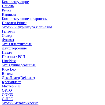
Комплектующие
Панель
Рейка
Карнизы
Комплектующие к карнизам
Потолки Primet
Уголки и фурнитура к панелям
Галтели
Солид
Формат
Углы пластиковые
Двухсторонние
Идеал
Пластал / РСП
LinePlast
Углы универсальные
Rico Leo
Витим
ДекоПласт(Dekostar)
Кронапласт
Мастер и К
ОРТО
СОЮЗ
С-ПРО
Уголки металлические