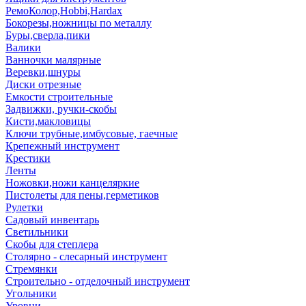
РемоКолор,Hobbi,Hardax
Бокорезы,ножницы по металлу
Буры,сверла,пики
Валики
Ванночки малярные
Веревки,шнуры
Диски отрезные
Емкости строительные
Задвижки, ручки-скобы
Кисти,макловицы
Ключи трубные,имбусовые, гаечные
Крепежный инструмент
Крестики
Ленты
Ножовки,ножи канцеляркие
Пистолеты для пены,герметиков
Рулетки
Садовый инвентарь
Светильники
Скобы для степлера
Столярно - слесарный инструмент
Стремянки
Строительно - отделочный инструмент
Угольники
Уровни