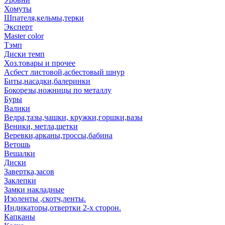
Хомуты
Шпателя,кельмы,терки
Эксперт
Master color
Тэмп
Диски темп
Хоз.товары и прочее
Асбест листовой,асбестовый шнур
Биты,насадки,балеринки
Бокорезы,ножницы по металлу
Буры
Валики
Ведра,тазы,чашки, кружки,горшки,вазы
Веники, метла,щетки
Веревки,арканы,троссы,бабина
Ветошь
Вешалки
Диски
Завертка,засов
Заклепки
Замки накладные
Изоленты ,скотч,ленты.
Индикаторы,отвертки 2-х сторон.
Капканы