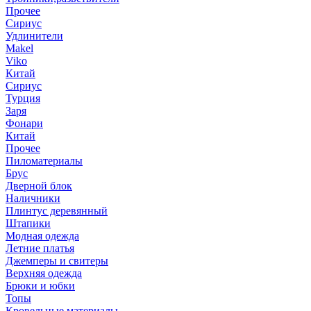
Прочее
Сириус
Удлинители
Makel
Viko
Китай
Сириус
Турция
Заря
Фонари
Китай
Прочее
Пиломатериалы
Брус
Дверной блок
Наличники
Плинтус деревянный
Штапики
Модная одежда
Летние платья
Джемперы и свитеры
Верхняя одежда
Брюки и юбки
Топы
Кровельные материалы