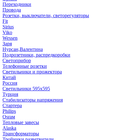
Переходники
Провода
Розетки, выключатели, светорегуляторы
Fit
Sirius
Viko
Wessen
Заря
Нурсан,Валентина
Подрозетники, распредкоробки
Светоприбор
Телефонные розетки
Светильники и прожектора
Китай
Россия
Светильники 595х595
Турция
Стабилизаторы напряжения
Стартера
Philips
Оsrам
Тепловые завесы
Alaska
Трансформаторы
Тройники,разветвители