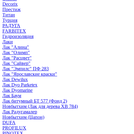
Decorix
Престиж
Титан
Турция
РАДУГА
FARBITEX
Гидроизоляция
Лаки
Лак "Алина"
Лак "Олимп"
Лак "Расцвет"
Лак "Сайвер"
Лак "Эмпилс" ПФ 283
Лак "Ярославские краски"
Лак Dewilux
Лак Dyo Parketex
Лак Dyomarine
Лак Баум
Лак битумный БТ 577 (Фонд 2)
Новбытхим (Лак для дерева ХВ 784)
Лак Радугамалер
Новбытхим (Цапон)
DUFA
PROFILUX
PINOTEX