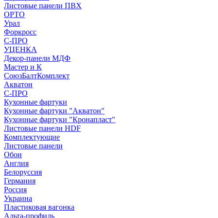
Листовые панели ПВХ
ОРТО
Урал
Форкросс
С-ПРО
УЦЕНКА
Декор-панели МДФ
Мастер и К
СоюзБалтКомплект
Акватон
С-ПРО
Кухонные фартуки
Кухонные фартуки "Акватон"
Кухонные фартуки "Кронапласт"
Листовые панели HDF
Комплектующие
Листовые панели
Обои
Англия
Белоруссия
Германия
Россия
Украина
Пластиковая вагонка
Альта-профиль