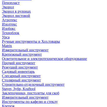
Пенопласт
Экорол
Экорол в рулонах
Экорол листовой
Агротекс
Изолтекс
Изобокс
Техноблок
Урса
Ручные инструменты и Хоз.товары
Matrix
Измерительный инструмент
Крепежный инструмент
Осветительное и электротехническое оборудование
Прочий инструмент
Режущий инструмент
Садовый инвентарь
Слесарный инструмент
Столярный инструмент
Строительно-отделочный инструмент
Stayer, Зубр, Kraftool
Заклепочники, пистолеты для скоб
Измерительный инструмент
Инструменты по кафелю и стеклу
Крепеж