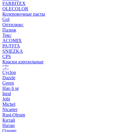
FARBITEX
OLECOLOR
Колеровочные пасты
Gol
Оптилюкс
Палиж
Текс
ACOMIX
РАДУГА
SNIEZKA
CPS
Краски аэрозольные
"7"
Cyclon
Dazzle
Green
Hao li se
Inral
Jobi
Michel
Nicarter
Rust-Oleum
Китай
Натан
Олимп