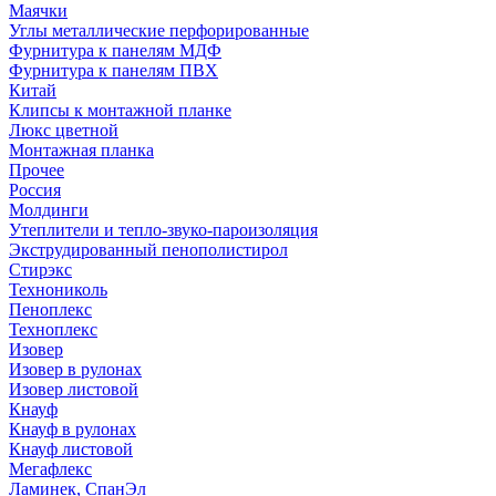
Маячки
Углы металлические перфорированные
Фурнитура к панелям МДФ
Фурнитура к панелям ПВХ
Китай
Клипсы к монтажной планке
Люкс цветной
Монтажная планка
Прочее
Россия
Молдинги
Утеплители и тепло-звуко-пароизоляция
Экструдированный пенополистирол
Стирэкс
Технониколь
Пеноплекс
Техноплекс
Изовер
Изовер в рулонах
Изовер листовой
Кнауф
Кнауф в рулонах
Кнауф листовой
Мегафлекс
Ламинек, СпанЭл