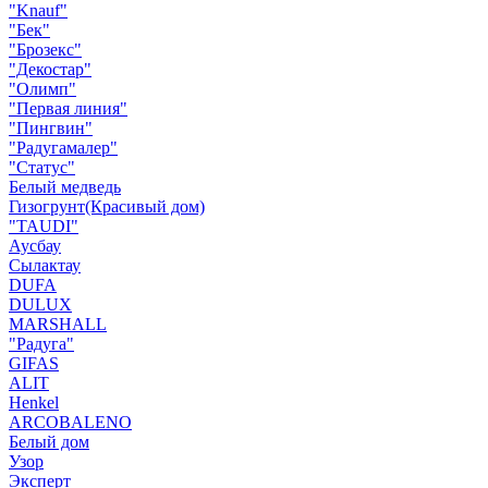
"Knauf"
"Бек"
"Брозекс"
"Декостар"
"Олимп"
"Первая линия"
"Пингвин"
"Радугамалер"
"Статус"
Белый медведь
Гизогрунт(Красивый дом)
"TAUDI"
Аусбау
Сылактау
DUFA
DULUX
MARSHALL
"Радуга"
GIFAS
ALIT
Henkel
ARCOBALENO
Белый дом
Узор
Эксперт