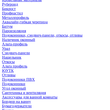
Рубероид
Бикрост
Профнастил
Металлпрофиль
Аквалайн,гибкая черепица
Битум
Пароизоляция
Подоконники, сэндвич-панели, откосы, отливы
Наличник оконный
Альта-профиль
Урал
Сэндвич-панели
Нащельник
Откосы
Альта профиль
ЮУТК
Отливы
Подоконники ПВХ
Подоконники
Угол оконный
Сантехника и вентиляция
Аксессуары для ванной комнаты
Бордюр на ванну
Бумагодержатели