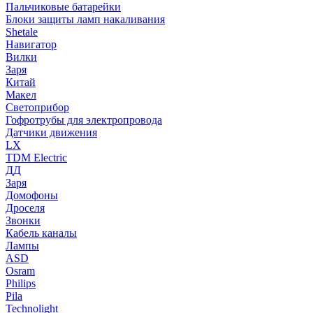
Пальчиковые батарейки
Блоки защиты ламп накаливания
Shetale
Навигатор
Вилки
Заря
Китай
Макел
Светоприбор
Гофротрубы для электропровода
Датчики движения
LX
TDM Electric
ДД
Заря
Домофоны
Дроселя
Звонки
Кабель каналы
Лампы
ASD
Osram
Philips
Pila
Technolight