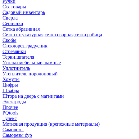
Ручки
С/х товары
Садовый инвентарь
Сверла
Серпянка
Сетка абразивная
Сетка штукатурная,сетка сварная,сетка рабица
Скобы
Стеклорез,градусник
Стремянки
Терки,шпателя
Уголки мебельные, рамные
Уплотнитель
Утеплитель поролоновый
Хомуты
Цифры
Швабра
Штора на дверь с магнитами
Электроды
Прочее
PQtools
Тулекс
Метизная продукция (крепежные материалы)
Саморезы
Саморезы бур