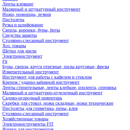
Ленты клеящие
Малярный и штукатурный инструмент
Ножи, ножницы, лезвия
Пистолеты
Резка и шлифование
Сверла, коронки, буры, биты
Средства защиты
Столярно-слесарный инструмент
Хоз. товары
Щетки для дрели
Электроинструмент
Fit
Буры, сверла, круги отрезные, пилы круговые, фрезы
Измерительный инструмент
Инструмент для работы с кафелем и стеклом
Крепеж / ударно-забивной инструмент
Ленты строительные, ленты клейкие, изолента, серпянка
Малярный и штукатурно-отделочный инструмент
Садово-огородный инвентарь
Скребки для стекол, ножи складные, ножи технические
Пистолеты для герметика, пены, клея
Столярно-слесарный инструмент
Хозяйственные товары
Электроинструменты FIT
Ящики для инструментов