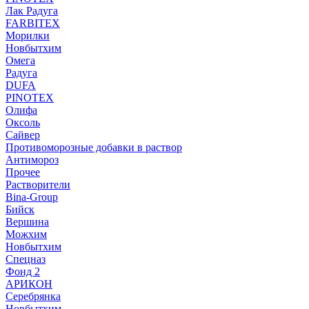
Лак Радуга
FARBITEX
Морилки
Новбытхим
Омега
Радуга
DUFA
PINOTEX
Олифа
Оксоль
Сайвер
Противоморозные добавки в раствор
Антимороз
Прочее
Растворители
Bina-Group
Бийск
Вершина
Можхим
Новбытхим
Спецназ
Фонд 2
АРИКОН
Серебрянка
Новбытхим