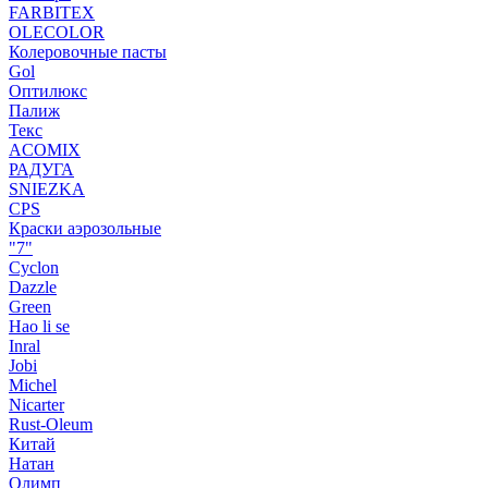
FARBITEX
OLECOLOR
Колеровочные пасты
Gol
Оптилюкс
Палиж
Текс
ACOMIX
РАДУГА
SNIEZKA
CPS
Краски аэрозольные
"7"
Cyclon
Dazzle
Green
Hao li se
Inral
Jobi
Michel
Nicarter
Rust-Oleum
Китай
Натан
Олимп