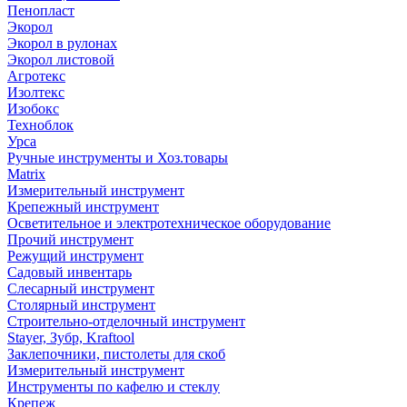
Пенопласт
Экорол
Экорол в рулонах
Экорол листовой
Агротекс
Изолтекс
Изобокс
Техноблок
Урса
Ручные инструменты и Хоз.товары
Matrix
Измерительный инструмент
Крепежный инструмент
Осветительное и электротехническое оборудование
Прочий инструмент
Режущий инструмент
Садовый инвентарь
Слесарный инструмент
Столярный инструмент
Строительно-отделочный инструмент
Stayer, Зубр, Kraftool
Заклепочники, пистолеты для скоб
Измерительный инструмент
Инструменты по кафелю и стеклу
Крепеж