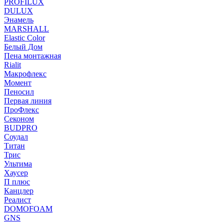
PROFILUX
DULUX
Энамель
MARSHALL
Elastic Color
Белый Дом
Пена монтажная
Rialit
Макрофлекс
Момент
Пеносил
Первая линия
ПроФлекс
Секоном
BUDPRO
Соудал
Титан
Трис
Ультима
Хаусер
П плюс
Канцлер
Реалист
DOMOFOAM
GNS