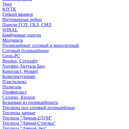
Урал
ЮУТК
Гибкий мрамор
Интерьерные рейки
Панели ГСП, ГКЛ, СМЛ
WINAL
Бамбуковые панели
Молдинги
Поликарбонат сотовый и монолитный
Сотовый поликарбонат
Gross-PC
Berolux, Соталайт
Novattro,Актуаль Био,
Кинпласт, Woggel
Комплектующие
Пластилюкс
Полигаль
Профипласт
Селлекс, Кронос
Козырьки из поликарбоната
Теплицы под сотовый поликарбонат
Теплицы дачные
Теплица "Дачная-2ДУМ"
Теплица "Дачная-Стрелка"
Теплица "Дачная-Эко"