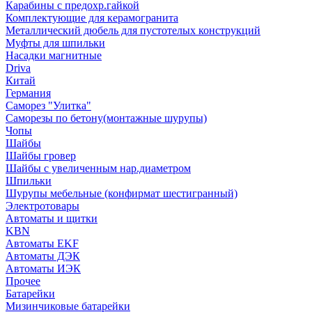
Карабины с предохр.гайкой
Комплектующие для керамогранита
Металлический дюбель для пустотелых конструкций
Муфты для шпильки
Насадки магнитные
Driva
Китай
Германия
Саморез "Улитка"
Саморезы по бетону(монтажные шурупы)
Чопы
Шайбы
Шайбы гровер
Шайбы с увеличенным нар.диаметром
Шпильки
Шурупы мебельные (конфирмат шестигранный)
Электротовары
Автоматы и щитки
KBN
Автоматы EKF
Автоматы ДЭК
Автоматы ИЭК
Прочее
Батарейки
Мизинчиковые батарейки