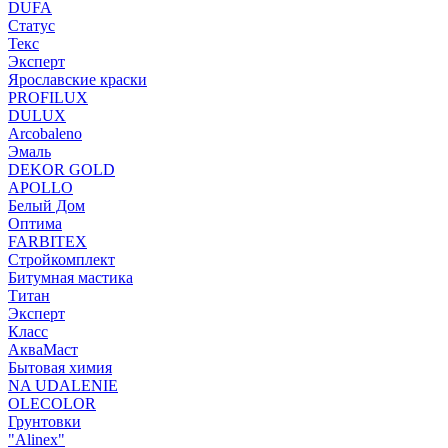
DUFA
Статус
Текс
Эксперт
Ярославские краски
PROFILUX
DULUX
Arcobaleno
Эмаль
DEKOR GOLD
APOLLO
Белый Дом
Оптима
FARBITEX
Стройкомплект
Битумная мастика
Титан
Эксперт
Класс
АкваМаст
Бытовая химия
NA UDALENIE
OLECOLOR
Грунтовки
"Alinex"