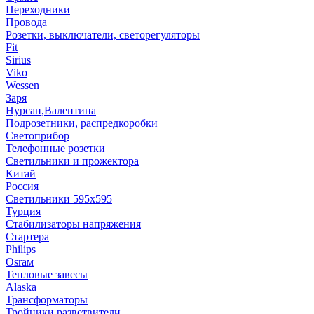
Переходники
Провода
Розетки, выключатели, светорегуляторы
Fit
Sirius
Viko
Wessen
Заря
Нурсан,Валентина
Подрозетники, распредкоробки
Светоприбор
Телефонные розетки
Светильники и прожектора
Китай
Россия
Светильники 595х595
Турция
Стабилизаторы напряжения
Стартера
Philips
Оsrам
Тепловые завесы
Alaska
Трансформаторы
Тройники,разветвители