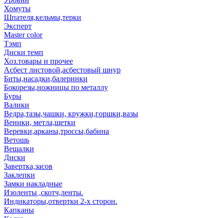
Хомуты
Шпателя,кельмы,терки
Эксперт
Master color
Тэмп
Диски темп
Хоз.товары и прочее
Асбест листовой,асбестовый шнур
Биты,насадки,балеринки
Бокорезы,ножницы по металлу
Буры
Валики
Ведра,тазы,чашки, кружки,горшки,вазы
Веники, метла,щетки
Веревки,арканы,троссы,бабина
Ветошь
Вешалки
Диски
Завертка,засов
Заклепки
Замки накладные
Изоленты ,скотч,ленты.
Индикаторы,отвертки 2-х сторон.
Капканы