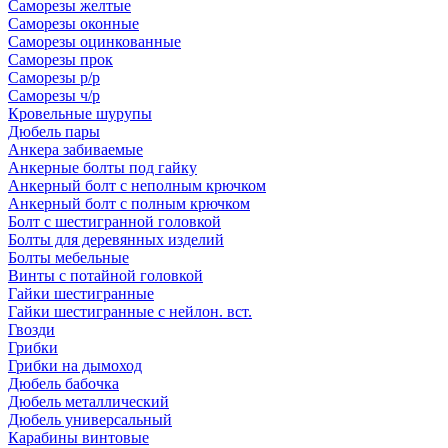
Саморезы желтые
Саморезы оконные
Саморезы оцинкованные
Саморезы прок
Саморезы р/р
Саморезы ч/р
Кровельные шурупы
Дюбель пары
Анкера забиваемые
Анкерные болты под гайку
Анкерный болт с неполным крючком
Анкерный болт с полным крючком
Болт с шестигранной головкой
Болты для деревянных изделий
Болты мебельные
Винты с потайной головкой
Гайки шестигранные
Гайки шестигранные с нейлон. вст.
Гвозди
Грибки
Грибки на дымоход
Дюбель бабочка
Дюбель металлический
Дюбель универсальный
Карабины винтовые