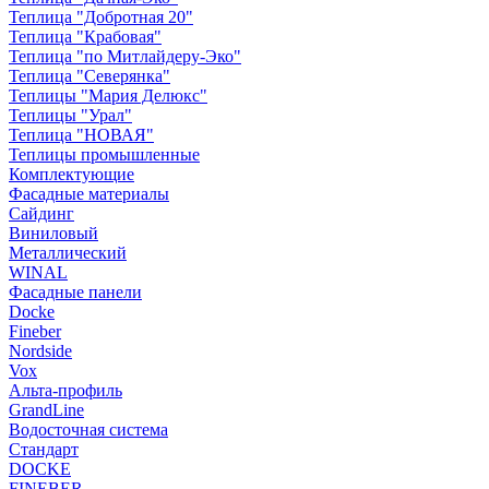
Теплица "Добротная 20"
Теплица "Крабовая"
Теплица "по Митлайдеру-Эко"
Теплица "Северянка"
Теплицы "Мария Делюкс"
Теплицы "Урал"
Теплица "НОВАЯ"
Теплицы промышленные
Комплектующие
Фасадные материалы
Сайдинг
Виниловый
Металлический
WINAL
Фасадные панели
Docke
Fineber
Nordside
Vox
Альта-профиль
GrandLine
Водосточная система
Стандарт
DOCKE
FINEBER