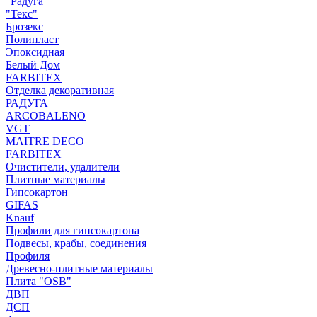
"Радуга"
"Текс"
Брозекс
Полипласт
Эпоксидная
Белый Дом
FARBITEX
Отделка декоративная
РАДУГА
ARCOBALENO
VGT
MAITRE DECO
FARBITEX
Очистители, удалители
Плитные материалы
Гипсокартон
GIFAS
Knauf
Профили для гипсокартона
Подвесы, крабы, соединения
Профиля
Древесно-плитные материалы
Плита "OSB"
ДВП
ДСП