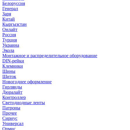
Белоруссия
Генерал
Заря
Китай
Кыргызстан
Онлайт
Россия
Турция
Украина
Экола
Монтажное и распределительное оборудование
DIN-рейки
Клемники
Шины
Щиток
Новогоднее оформление
Гирлянды
Дюралайт
Контроллер
Светодиодные ленты
Патроны
Прочее
Сириус
Универсал
Ормис