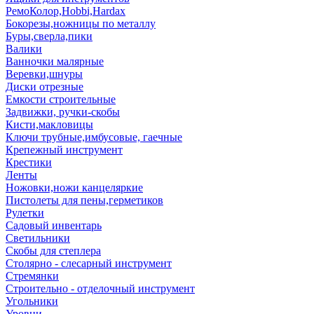
РемоКолор,Hobbi,Hardax
Бокорезы,ножницы по металлу
Буры,сверла,пики
Валики
Ванночки малярные
Веревки,шнуры
Диски отрезные
Емкости строительные
Задвижки, ручки-скобы
Кисти,макловицы
Ключи трубные,имбусовые, гаечные
Крепежный инструмент
Крестики
Ленты
Ножовки,ножи канцеляркие
Пистолеты для пены,герметиков
Рулетки
Садовый инвентарь
Светильники
Скобы для степлера
Столярно - слесарный инструмент
Стремянки
Строительно - отделочный инструмент
Угольники
Уровни