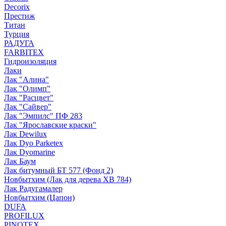
Decorix
Престиж
Титан
Турция
РАДУГА
FARBITEX
Гидроизоляция
Лаки
Лак "Алина"
Лак "Олимп"
Лак "Расцвет"
Лак "Сайвер"
Лак "Эмпилс" ПФ 283
Лак "Ярославские краски"
Лак Dewilux
Лак Dyo Parketex
Лак Dyomarine
Лак Баум
Лак битумный БТ 577 (Фонд 2)
Новбытхим (Лак для дерева ХВ 784)
Лак Радугамалер
Новбытхим (Цапон)
DUFA
PROFILUX
PINOTEX