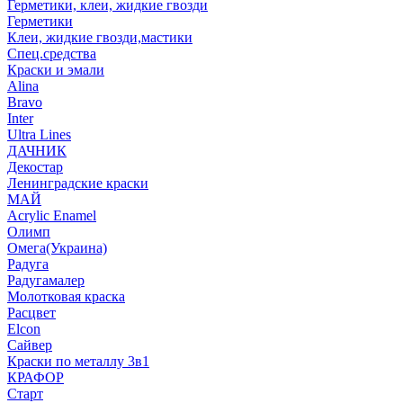
Герметики, клеи, жидкие гвозди
Герметики
Клеи, жидкие гвозди,мастики
Спец.средства
Краски и эмали
Alina
Bravo
Inter
Ultra Lines
ДАЧНИК
Декостар
Ленинградские краски
МАЙ
Acrylic Enamel
Олимп
Омега(Украина)
Радуга
Радугамалер
Молотковая краска
Расцвет
Elcon
Сайвер
Краски по металлу 3в1
КРАФОР
Старт