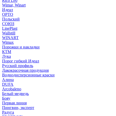
Rico Leo
Wimar, Winart
Идеал
ОРТО
Польский
СОЮЗ
LinePlast
Wallstill
WINART
Wimax
Порожки и накладки
КТМ
Лука
Порог гибкий Идеал
Русский профиль
Лакокрасочная продукция
Воднодисперсионные краски
Алина
DUFA
Arcobaleno
Белый медведь
Бояу
Первая линия
Пингвин, эксперт
Радуга