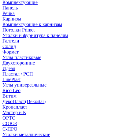
Комплектующие
Панель
Рейка
Карнизы
Комплектующие к карнизам
Потолки Primet
Уголки и фурнитура к панелям
Галтели
Солид
Формат
Углы пластиковые
Двухсторонние
Идеал
Пластал / РСП
LinePlast
Углы универсальные
Rico Leo
Витим
ДекоПласт(Dekostar)
Кронапласт
Мастер и К
ОРТО
СОЮЗ
С-ПРО
Уголки металлические