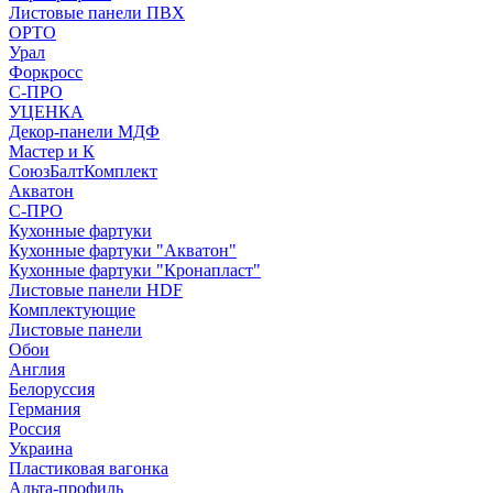
Листовые панели ПВХ
ОРТО
Урал
Форкросс
С-ПРО
УЦЕНКА
Декор-панели МДФ
Мастер и К
СоюзБалтКомплект
Акватон
С-ПРО
Кухонные фартуки
Кухонные фартуки "Акватон"
Кухонные фартуки "Кронапласт"
Листовые панели HDF
Комплектующие
Листовые панели
Обои
Англия
Белоруссия
Германия
Россия
Украина
Пластиковая вагонка
Альта-профиль