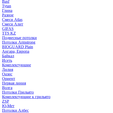
Basf
Tytan
Глина
Разное
Смеси Atlas
Смеси Алит
GIFAS
TTS KZ
Подвесные потолки
Потолки Armstrong
BIOGUARD Plain
Ангара, Европа
Байкал
Исеть
Комплектующие
Лилия
Оазис
Ориент
Первая линия
Волга
Потолки Грильято
Комплектующие к грильято
ZSP
Ю-Мет
Потолки Албес