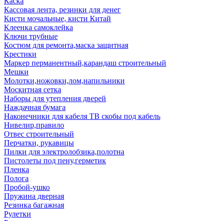
Каска
Кассовая лента, резинки для денег
Кисти мочальные, кисти Китай
Клеенка самоклейка
Ключи трубные
Костюм для ремонта,маска защитная
Крестики
Маркер перманентный,карандаш строительный
Мешки
Молотки,ножовки,лом,напильники
Москитная сетка
Наборы для утепления дверей
Наждачная бумага
Наконечники для кабеля ТВ скобы под кабель
Нивелир,правило
Отвес строительный
Перчатки, рукавицы
Пилки для электролобзика,полотна
Пистолеты под пену,герметик
Пленка
Полога
Пробой-ушко
Пружина дверная
Резинка багажная
Рулетки