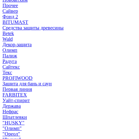
Прочее
Сайвер
Фонд 2
BITUMAST
Средства защиты древесины
Betek
Wald
Декор-защита
Олимп
Палиж
Радуга
Сайтекс
Текс
PROFIWOOD
Защита для бань и саун
Первая линия
FARBITEX
Уайт-спирит
Держава
Нефрас
Шпатлевки
"HUSKY"
"Олимп"
"Ореол"