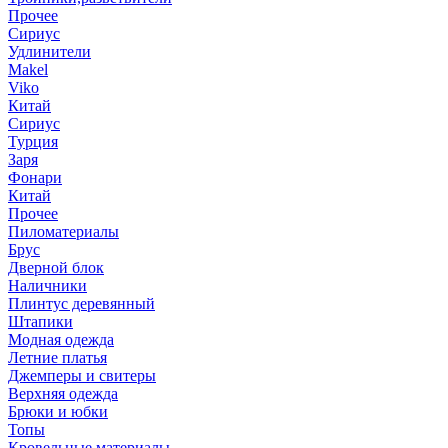
Прочее
Сириус
Удлинители
Makel
Viko
Китай
Сириус
Турция
Заря
Фонари
Китай
Прочее
Пиломатериалы
Брус
Дверной блок
Наличники
Плинтус деревянный
Штапики
Модная одежда
Летние платья
Джемперы и свитеры
Верхняя одежда
Брюки и юбки
Топы
Кровельные материалы