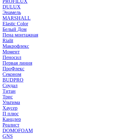
PROFILUX
DULUX
Энамель
MARSHALL
Elastic Color
Белый Дом
Пена монтажная
Rialit
Макрофлекс
Момент
Пеносил
Первая линия
ПроФлекс
Секоном
BUDPRO
Соудал
Титан
Трис
Ультима
Хаусер
П плюс
Канцлер
Реалист
DOMOFOAM
GNS