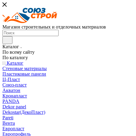
Магазин строительных и отделочных материалов
Каталог
По всему сайту
По каталогу
Каталог
Стеновые материалы
Пластиковые панели
Ц-Пласт
Союз-пласт
Акватон
Кронапласт
PANDA
Dekor panel
Dekostar(ДекоПласт)
Pareti
Вента
Европласт
Европрофиль