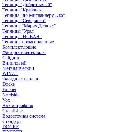
Теплица "Добротная 20"
Теплица "Крабовая"
Теплица "по Митлайдеру-Эко"
Теплица "Северянка"
Теплицы "Мария Делюкс"
Теплицы "Урал"
Теплица "НОВАЯ"
Теплицы промышленные
Комплектующие
Фасадные материалы
Сайдинг
Виниловый
Металлический
WINAL
Фасадные панели
Docke
Fineber
Nordside
Vox
Альта-профиль
GrandLine
Водосточная система
Стандарт
DOCKE
FINEBER