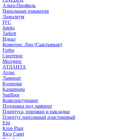
Альта-Профиль
Напольные покрытия
Линолеум
IVC
Juteks
Tarkett
Идеал
Комитекс Лин (Сыктывкар)
Forbo
Синтерос
Молдинг
АТЛАНТА
Атлас
Ламинат
Kronostar
Kastamonu
Sunfloor
Комплектующие
Подложка под ламинат
Плинтуса, порожки и накладки
Плинтус напольный пластиковый
Elsi
Kron Plast
Rico Capri