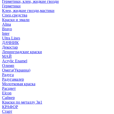
Герметики, клеи, жидкие гвозди
Герметики
Клеи, жидкие гвозди,мастики
Спец.средства
Краски и эмали
Alina
Bravo
Inter
Ultra Lines
ДАЧНИК
Декостар
Ленинградские краски
МАЙ
Acrylic Enamel
Олимп
Омега(Украина)
Радуга
Радугамалер
Молотковая краска
Расцвет
Elcon
Сайвер
Краски по металлу 3в1
КРАФОР
Старт