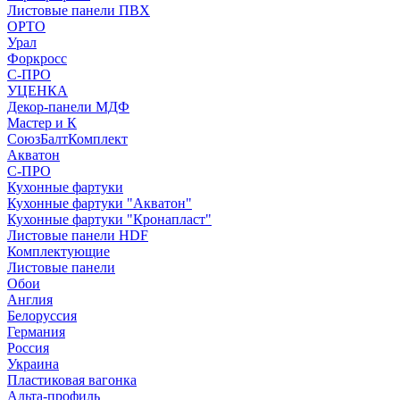
Листовые панели ПВХ
ОРТО
Урал
Форкросс
С-ПРО
УЦЕНКА
Декор-панели МДФ
Мастер и К
СоюзБалтКомплект
Акватон
С-ПРО
Кухонные фартуки
Кухонные фартуки "Акватон"
Кухонные фартуки "Кронапласт"
Листовые панели HDF
Комплектующие
Листовые панели
Обои
Англия
Белоруссия
Германия
Россия
Украина
Пластиковая вагонка
Альта-профиль