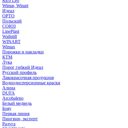
Rico Leo
Wimar, Winart
Идеал
ОРТО
Польский
СОЮЗ
LinePlast
Wallstill
WINART
Wimax
Порожки и накладки
КТМ
Лука
Порог гибкий Идеал
Русский профиль
Лакокрасочная продукция
Воднодисперсионные краски
Алина
DUFA
Arcobaleno
Белый медведь
Бояу
Первая линия
Пингвин, эксперт
Радуга