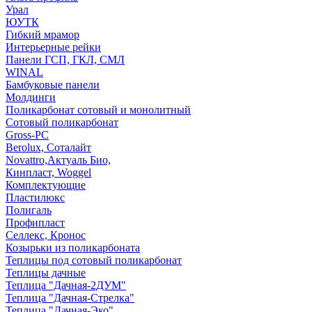
Урал
ЮУТК
Гибкий мрамор
Интерьерные рейки
Панели ГСП, ГКЛ, СМЛ
WINAL
Бамбуковые панели
Молдинги
Поликарбонат сотовый и монолитный
Сотовый поликарбонат
Gross-PC
Berolux, Соталайт
Novattro,Актуаль Био,
Кинпласт, Woggel
Комплектующие
Пластилюкс
Полигаль
Профипласт
Селлекс, Кронос
Козырьки из поликарбоната
Теплицы под сотовый поликарбонат
Теплицы дачные
Теплица "Дачная-2ДУМ"
Теплица "Дачная-Стрелка"
Теплица "Дачная-Эко"