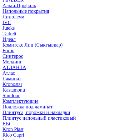
Альта-Профиль
Напольные покрытия
Линолеум
IVC
Juteks
Tarkett
Идеал
Комитекс Лин (Сыктывкар)
Forbo
Синтерос
Молдинг
АТЛАНТА
Атлас
Ламинат
Kronostar
Kastamonu
Sunfloor
Комплектующие
Подложка под ламинат
Плинтуса, порожки и накладки
Плинтус напольный пластиковый
Elsi
Kron Plast
Rico Capri