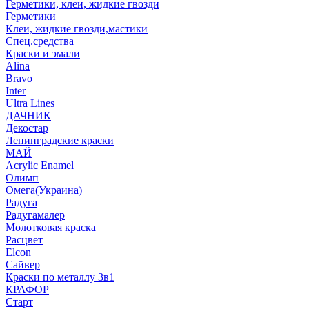
Герметики, клеи, жидкие гвозди
Герметики
Клеи, жидкие гвозди,мастики
Спец.средства
Краски и эмали
Alina
Bravo
Inter
Ultra Lines
ДАЧНИК
Декостар
Ленинградские краски
МАЙ
Acrylic Enamel
Олимп
Омега(Украина)
Радуга
Радугамалер
Молотковая краска
Расцвет
Elcon
Сайвер
Краски по металлу 3в1
КРАФОР
Старт