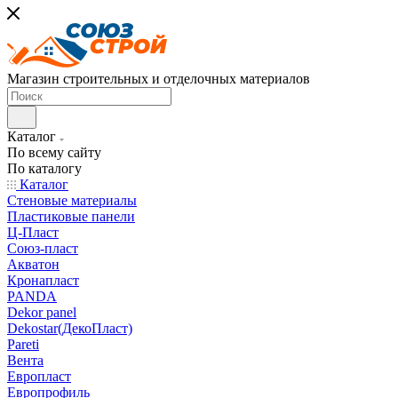
Магазин строительных и отделочных материалов
Каталог
По всему сайту
По каталогу
Каталог
Стеновые материалы
Пластиковые панели
Ц-Пласт
Союз-пласт
Акватон
Кронапласт
PANDA
Dekor panel
Dekostar(ДекоПласт)
Pareti
Вента
Европласт
Европрофиль