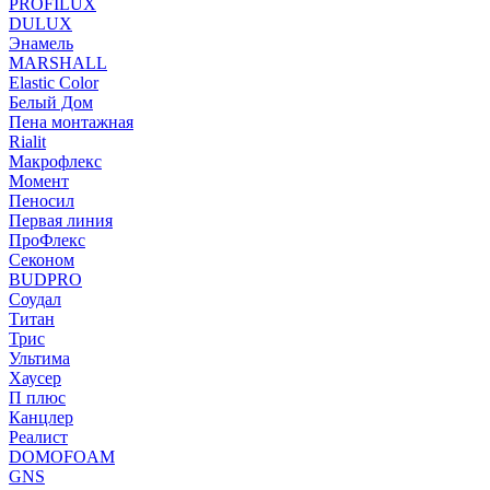
PROFILUX
DULUX
Энамель
MARSHALL
Elastic Color
Белый Дом
Пена монтажная
Rialit
Макрофлекс
Момент
Пеносил
Первая линия
ПроФлекс
Секоном
BUDPRO
Соудал
Титан
Трис
Ультима
Хаусер
П плюс
Канцлер
Реалист
DOMOFOAM
GNS