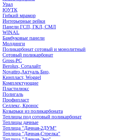
Урал
ЮУТК
Гибкий мрамор
Интерьерные рейки
Панели ГСП, ГКЛ, СМЛ
WINAL
Бамбуковые панели
Молдинги
Поликарбонат сотовый и монолитный
Сотовый поликарбонат
Gross-PC
Berolux, Соталайт
Novattro,Актуаль Био,
Кинпласт, Woggel
Комплектующие
Пластилюкс
Полигаль
Профипласт
Селлекс, Кронос
Козырьки из поликарбоната
Теплицы под сотовый поликарбонат
Теплицы дачные
Теплица "Дачная-2ДУМ"
Теплица "Дачная-Стрелка"
Теплица "Дачная-Эко"