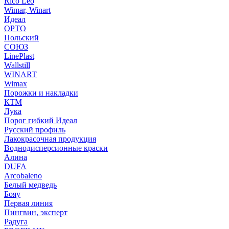
Rico Leo
Wimar, Winart
Идеал
ОРТО
Польский
СОЮЗ
LinePlast
Wallstill
WINART
Wimax
Порожки и накладки
КТМ
Лука
Порог гибкий Идеал
Русский профиль
Лакокрасочная продукция
Воднодисперсионные краски
Алина
DUFA
Arcobaleno
Белый медведь
Бояу
Первая линия
Пингвин, эксперт
Радуга