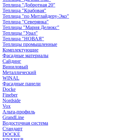
Теплица "Добротная 20"
Теплица "Крабовая"
Теплица "по Митлайдеру-Эко"
Теплица "Северянка"
Теплицы "Мария Делюкс"
Теплицы "Урал"
Теплица "НОВАЯ"
Теплицы промышленные
Комплектующие
Фасадные материалы
Сайдинг
Виниловый
Металлический
WINAL
Фасадные панели
Docke
Fineber
Nordside
Vox
Альта-профиль
GrandLine
Водосточная система
Стандарт
DOCKE
FINEBER