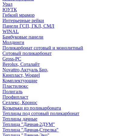
Урал
ЮУТК
Гибкий мрамор
Интерьерные рейки
Панели ГСП, ГКЛ, СМЛ
WINAL
Бамбуковые панели
Молдинги
Поликарбонат сотовый и монолитный
Сотовый поликарбонат
Gross-PC
Berolux, Соталайт
Novattro,Актуаль Био,
Кинпласт, Woggel
Комплектующие
Пластилюкс
Полигаль
Профипласт
Селлекс, Кронос
Козырьки из поликарбоната
Теплицы под сотовый поликарбонат
Теплицы дачные
Теплица "Дачная-2ДУМ"
Теплица "Дачная-Стрелка"
Теплица "Дачная-Эко"