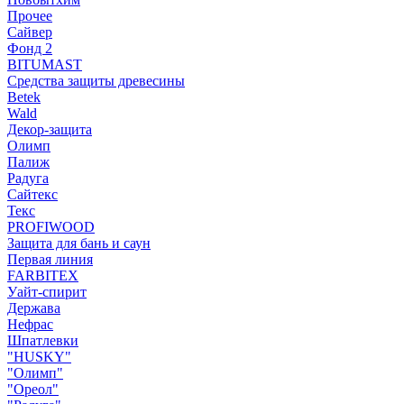
Прочее
Сайвер
Фонд 2
BITUMAST
Средства защиты древесины
Betek
Wald
Декор-защита
Олимп
Палиж
Радуга
Сайтекс
Текс
PROFIWOOD
Защита для бань и саун
Первая линия
FARBITEX
Уайт-спирит
Держава
Нефрас
Шпатлевки
"HUSKY"
"Олимп"
"Ореол"