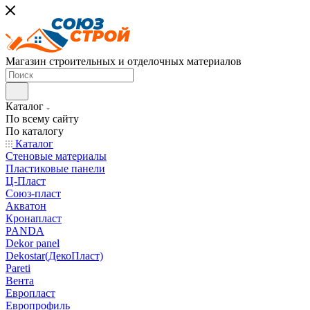
Магазин строительных и отделочных материалов
Каталог
По всему сайту
По каталогу
Каталог
Стеновые материалы
Пластиковые панели
Ц-Пласт
Союз-пласт
Акватон
Кронапласт
PANDA
Dekor panel
Dekostar(ДекоПласт)
Pareti
Вента
Европласт
Европрофиль