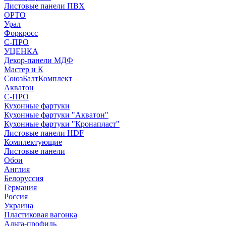
Листовые панели ПВХ
ОРТО
Урал
Форкросс
С-ПРО
УЦЕНКА
Декор-панели МДФ
Мастер и К
СоюзБалтКомплект
Акватон
С-ПРО
Кухонные фартуки
Кухонные фартуки "Акватон"
Кухонные фартуки "Кронапласт"
Листовые панели HDF
Комплектующие
Листовые панели
Обои
Англия
Белоруссия
Германия
Россия
Украина
Пластиковая вагонка
Альта-профиль