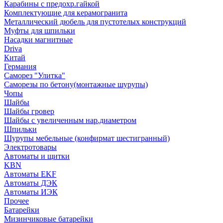
Карабины с предохр.гайкой
Комплектующие для керамогранита
Металлический дюбель для пустотелых конструкций
Муфты для шпильки
Насадки магнитные
Driva
Китай
Германия
Саморез "Улитка"
Саморезы по бетону(монтажные шурупы)
Чопы
Шайбы
Шайбы гровер
Шайбы с увеличенным нар.диаметром
Шпильки
Шурупы мебельные (конфирмат шестигранный)
Электротовары
Автоматы и щитки
KBN
Автоматы EKF
Автоматы ДЭК
Автоматы ИЭК
Прочее
Батарейки
Мизинчиковые батарейки