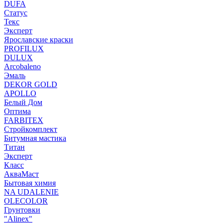
DUFA
Статус
Текс
Эксперт
Ярославские краски
PROFILUX
DULUX
Arcobaleno
Эмаль
DEKOR GOLD
APOLLO
Белый Дом
Оптима
FARBITEX
Стройкомплект
Битумная мастика
Титан
Эксперт
Класс
АкваМаст
Бытовая химия
NA UDALENIE
OLECOLOR
Грунтовки
"Alinex"