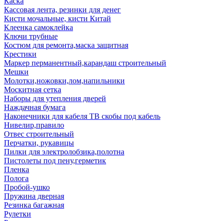
Каска
Кассовая лента, резинки для денег
Кисти мочальные, кисти Китай
Клеенка самоклейка
Ключи трубные
Костюм для ремонта,маска защитная
Крестики
Маркер перманентный,карандаш строительный
Мешки
Молотки,ножовки,лом,напильники
Москитная сетка
Наборы для утепления дверей
Наждачная бумага
Наконечники для кабеля ТВ скобы под кабель
Нивелир,правило
Отвес строительный
Перчатки, рукавицы
Пилки для электролобзика,полотна
Пистолеты под пену,герметик
Пленка
Полога
Пробой-ушко
Пружина дверная
Резинка багажная
Рулетки