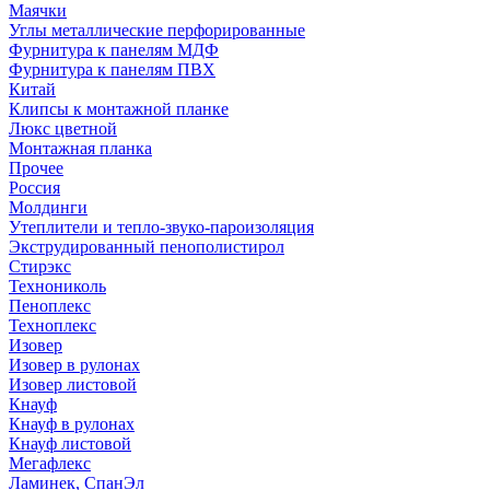
Маячки
Углы металлические перфорированные
Фурнитура к панелям МДФ
Фурнитура к панелям ПВХ
Китай
Клипсы к монтажной планке
Люкс цветной
Монтажная планка
Прочее
Россия
Молдинги
Утеплители и тепло-звуко-пароизоляция
Экструдированный пенополистирол
Стирэкс
Технониколь
Пеноплекс
Техноплекс
Изовер
Изовер в рулонах
Изовер листовой
Кнауф
Кнауф в рулонах
Кнауф листовой
Мегафлекс
Ламинек, СпанЭл