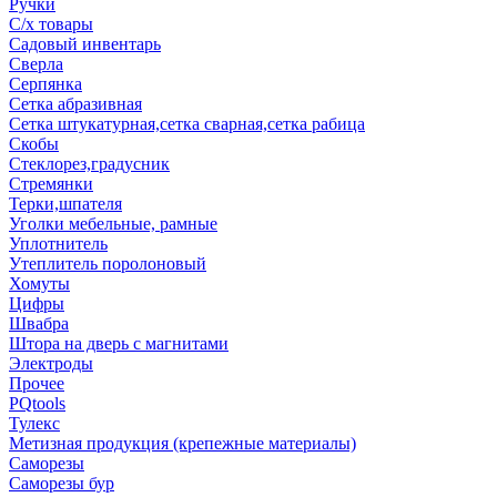
Ручки
С/х товары
Садовый инвентарь
Сверла
Серпянка
Сетка абразивная
Сетка штукатурная,сетка сварная,сетка рабица
Скобы
Стеклорез,градусник
Стремянки
Терки,шпателя
Уголки мебельные, рамные
Уплотнитель
Утеплитель поролоновый
Хомуты
Цифры
Швабра
Штора на дверь с магнитами
Электроды
Прочее
PQtools
Тулекс
Метизная продукция (крепежные материалы)
Саморезы
Саморезы бур