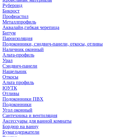
Рубероид
Бикрост
Профнастил
Металлпрофиль
Аквалайн,гибкая черепица
Битум
Пароизоляция
Подоконники, сэндвич-панели, откосы, отливы
Наличник оконный
Альта-профиль
Урал
Сэндвич-панели
Нащельник
Откосы
Альта профиль
ЮУТК
Отливы
Подоконники ПВХ
Подоконники
Угол оконный
Сантехника и вентиляция
Аксессуары для ванной комнаты
Бордюр на ванну
Бумагодержатели