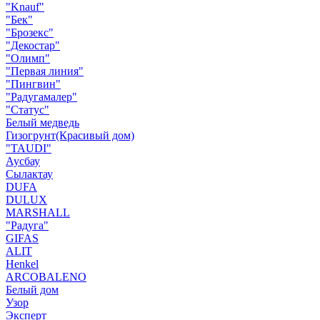
"Knauf"
"Бек"
"Брозекс"
"Декостар"
"Олимп"
"Первая линия"
"Пингвин"
"Радугамалер"
"Статус"
Белый медведь
Гизогрунт(Красивый дом)
"TAUDI"
Аусбау
Сылактау
DUFA
DULUX
MARSHALL
"Радуга"
GIFAS
ALIT
Henkel
ARCOBALENO
Белый дом
Узор
Эксперт