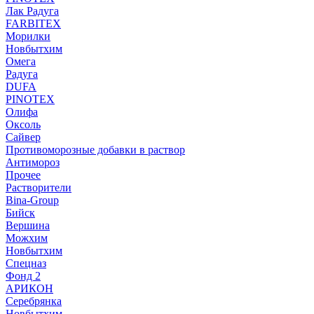
Лак Радуга
FARBITEX
Морилки
Новбытхим
Омега
Радуга
DUFA
PINOTEX
Олифа
Оксоль
Сайвер
Противоморозные добавки в раствор
Антимороз
Прочее
Растворители
Bina-Group
Бийск
Вершина
Можхим
Новбытхим
Спецназ
Фонд 2
АРИКОН
Серебрянка
Новбытхим