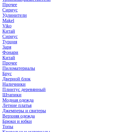
Прочее
Сириус
Удлинители
Makel
Viko
Китай
Сириус
Турция
Заря
Фонари
Китай
Прочее
Пиломатериалы
Брус
Дверной блок
Наличники
Плинтус деревянный
Штапики
Модная одежда
Летние платья
Джемперы и свитеры
Верхняя одежда
Брюки и юбки
Топы
Кровельные материалы