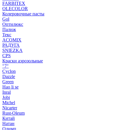
FARBITEX
OLECOLOR
Колеровочные пасты
Gol
Оптилюкс
Палиж
Текс
ACOMIX
РАДУГА
SNIEZKA
CPS
Краски аэрозольные
"7"
Cyclon
Dazzle
Green
Hao li se
Inral
Jobi
Michel
Nicarter
Rust-Oleum
Китай
Натан
Олимп