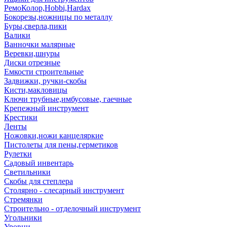
РемоКолор,Hobbi,Hardax
Бокорезы,ножницы по металлу
Буры,сверла,пики
Валики
Ванночки малярные
Веревки,шнуры
Диски отрезные
Емкости строительные
Задвижки, ручки-скобы
Кисти,макловицы
Ключи трубные,имбусовые, гаечные
Крепежный инструмент
Крестики
Ленты
Ножовки,ножи канцеляркие
Пистолеты для пены,герметиков
Рулетки
Садовый инвентарь
Светильники
Скобы для степлера
Столярно - слесарный инструмент
Стремянки
Строительно - отделочный инструмент
Угольники
Уровни