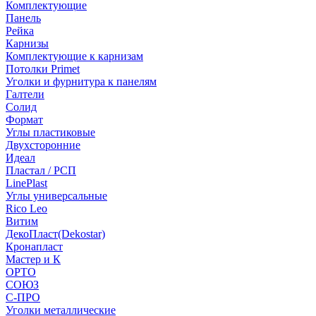
Комплектующие
Панель
Рейка
Карнизы
Комплектующие к карнизам
Потолки Primet
Уголки и фурнитура к панелям
Галтели
Солид
Формат
Углы пластиковые
Двухсторонние
Идеал
Пластал / РСП
LinePlast
Углы универсальные
Rico Leo
Витим
ДекоПласт(Dekostar)
Кронапласт
Мастер и К
ОРТО
СОЮЗ
С-ПРО
Уголки металлические