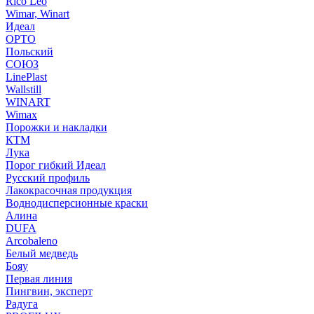
Rico Leo
Wimar, Winart
Идеал
ОРТО
Польский
СОЮЗ
LinePlast
Wallstill
WINART
Wimax
Порожки и накладки
КТМ
Лука
Порог гибкий Идеал
Русский профиль
Лакокрасочная продукция
Воднодисперсионные краски
Алина
DUFA
Arcobaleno
Белый медведь
Бояу
Первая линия
Пингвин, эксперт
Радуга