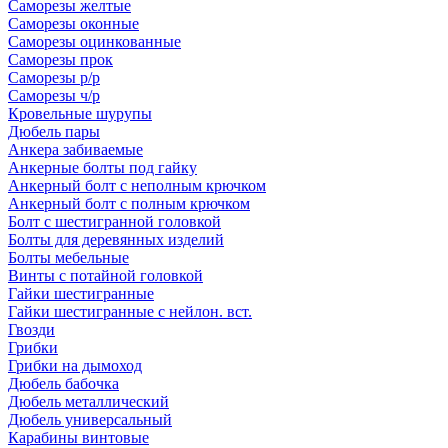
Саморезы желтые
Саморезы оконные
Саморезы оцинкованные
Саморезы прок
Саморезы р/р
Саморезы ч/р
Кровельные шурупы
Дюбель пары
Анкера забиваемые
Анкерные болты под гайку
Анкерный болт с неполным крючком
Анкерный болт с полным крючком
Болт с шестигранной головкой
Болты для деревянных изделий
Болты мебельные
Винты с потайной головкой
Гайки шестигранные
Гайки шестигранные с нейлон. вст.
Гвозди
Грибки
Грибки на дымоход
Дюбель бабочка
Дюбель металлический
Дюбель универсальный
Карабины винтовые