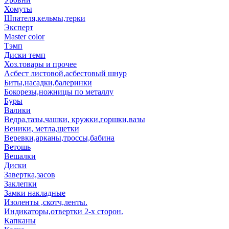
Хомуты
Шпателя,кельмы,терки
Эксперт
Master color
Тэмп
Диски темп
Хоз.товары и прочее
Асбест листовой,асбестовый шнур
Биты,насадки,балеринки
Бокорезы,ножницы по металлу
Буры
Валики
Ведра,тазы,чашки, кружки,горшки,вазы
Веники, метла,щетки
Веревки,арканы,троссы,бабина
Ветошь
Вешалки
Диски
Завертка,засов
Заклепки
Замки накладные
Изоленты ,скотч,ленты.
Индикаторы,отвертки 2-х сторон.
Капканы