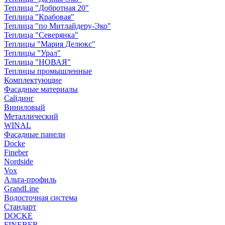
Теплица "Добротная 20"
Теплица "Крабовая"
Теплица "по Митлайдеру-Эко"
Теплица "Северянка"
Теплицы "Мария Делюкс"
Теплицы "Урал"
Теплица "НОВАЯ"
Теплицы промышленные
Комплектующие
Фасадные материалы
Сайдинг
Виниловый
Металлический
WINAL
Фасадные панели
Docke
Fineber
Nordside
Vox
Альта-профиль
GrandLine
Водосточная система
Стандарт
DOCKE
FINEBER