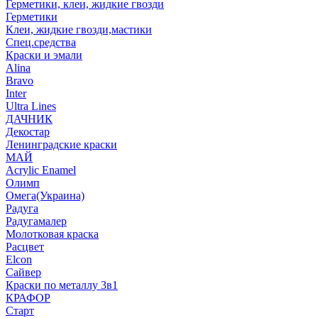
Герметики, клеи, жидкие гвозди
Герметики
Клеи, жидкие гвозди,мастики
Спец.средства
Краски и эмали
Alina
Bravo
Inter
Ultra Lines
ДАЧНИК
Декостар
Ленинградские краски
МАЙ
Acrylic Enamel
Олимп
Омега(Украина)
Радуга
Радугамалер
Молотковая краска
Расцвет
Elcon
Сайвер
Краски по металлу 3в1
КРАФОР
Старт