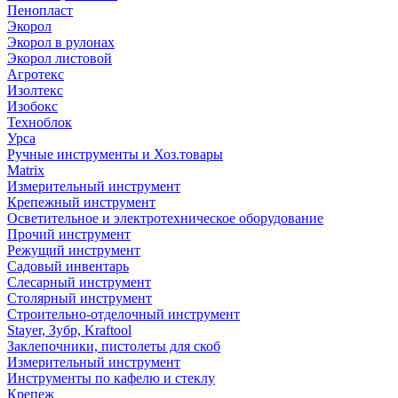
Пенопласт
Экорол
Экорол в рулонах
Экорол листовой
Агротекс
Изолтекс
Изобокс
Техноблок
Урса
Ручные инструменты и Хоз.товары
Matrix
Измерительный инструмент
Крепежный инструмент
Осветительное и электротехническое оборудование
Прочий инструмент
Режущий инструмент
Садовый инвентарь
Слесарный инструмент
Столярный инструмент
Строительно-отделочный инструмент
Stayer, Зубр, Kraftool
Заклепочники, пистолеты для скоб
Измерительный инструмент
Инструменты по кафелю и стеклу
Крепеж