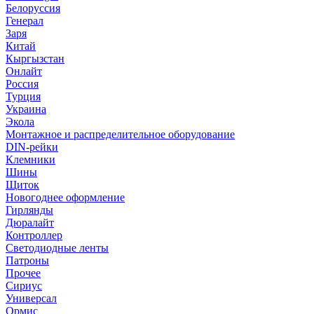
Белоруссия
Генерал
Заря
Китай
Кыргызстан
Онлайт
Россия
Турция
Украина
Экола
Монтажное и распределительное оборудование
DIN-рейки
Клемники
Шины
Щиток
Новогоднее оформление
Гирлянды
Дюралайт
Контроллер
Светодиодные ленты
Патроны
Прочее
Сириус
Универсал
Ормис