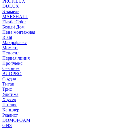
PROFILUX
DULUX
Энамель
MARSHALL
Elastic Color
Белый Дом
Пена монтажная
Rialit
Макрофлекс
Момент
Пеносил
Первая линия
ПроФлекс
Секоном
BUDPRO
Соудал
Титан
Трис
Ультима
Хаусер
П плюс
Канцлер
Реалист
DOMOFOAM
GNS