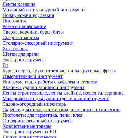
Ленты клеящие
Малярный и штукатурный инструмент
Ножи, ножницы, лезвия
Пистолеты
Резка и шлифование
Сверла, коронки, буры, биты
Средства защиты
Столярно-слесарный инструмент
Хоз. товары
Щетки для дрели
Электроинструмент
Fit
Буры, сверла, круги отрезные, пилы круговые, фрезы
Измерительный инструмент
Инструмент для работы с кафелем и стеклом
Крепеж / ударно-забивной инструмент
Ленты строительные, ленты клейкие, изолента, серпянка
Малярный и штукатурно-отделочный инструмент
Садово-огородный инвентарь
Скребки для стекол, ножи складные, ножи технические
Пистолеты для герметика, пены, клея
Столярно-слесарный инструмент
Хозяйственные товары
Электроинструменты FIT
Ящики для инструментов