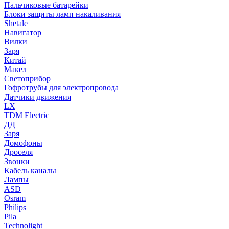
Пальчиковые батарейки
Блоки защиты ламп накаливания
Shetale
Навигатор
Вилки
Заря
Китай
Макел
Светоприбор
Гофротрубы для электропровода
Датчики движения
LX
TDM Electric
ДД
Заря
Домофоны
Дроселя
Звонки
Кабель каналы
Лампы
ASD
Osram
Philips
Pila
Technolight