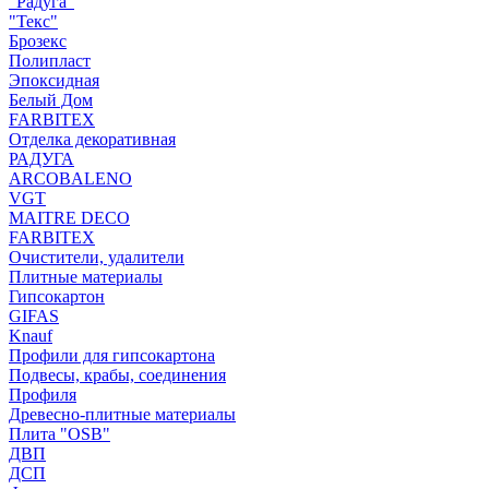
"Радуга"
"Текс"
Брозекс
Полипласт
Эпоксидная
Белый Дом
FARBITEX
Отделка декоративная
РАДУГА
ARCOBALENO
VGT
MAITRE DECO
FARBITEX
Очистители, удалители
Плитные материалы
Гипсокартон
GIFAS
Knauf
Профили для гипсокартона
Подвесы, крабы, соединения
Профиля
Древесно-плитные материалы
Плита "OSB"
ДВП
ДСП