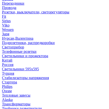
Переходники
Провода
Розетки, выключатели, светорегуляторы
Fit
Sirius
Viko
Wessen
Заря
Нурсан,Валентина
Подрозетники, распредкоробки
Светоприбор
Телефонные розетки
Светильники и прожектора
Китай
Россия
Светильники 595х595
Турция
Стабилизаторы напряжения
Стартера
Philips
Оsrам
Тепловые завесы
Alaska
Трансформаторы
Тройники,разветвители