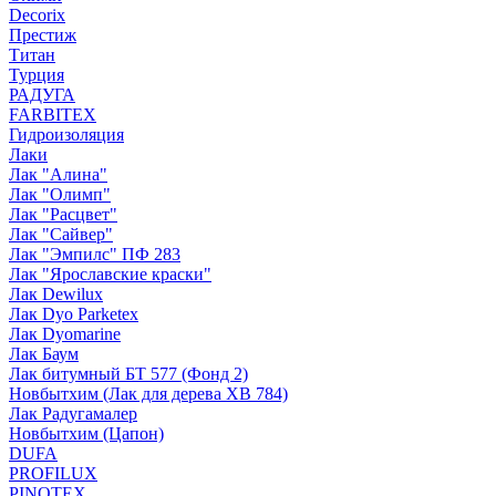
Decorix
Престиж
Титан
Турция
РАДУГА
FARBITEX
Гидроизоляция
Лаки
Лак "Алина"
Лак "Олимп"
Лак "Расцвет"
Лак "Сайвер"
Лак "Эмпилс" ПФ 283
Лак "Ярославские краски"
Лак Dewilux
Лак Dyo Parketex
Лак Dyomarine
Лак Баум
Лак битумный БТ 577 (Фонд 2)
Новбытхим (Лак для дерева ХВ 784)
Лак Радугамалер
Новбытхим (Цапон)
DUFA
PROFILUX
PINOTEX