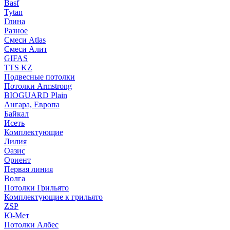
Basf
Tytan
Глина
Разное
Смеси Atlas
Смеси Алит
GIFAS
TTS KZ
Подвесные потолки
Потолки Armstrong
BIOGUARD Plain
Ангара, Европа
Байкал
Исеть
Комплектующие
Лилия
Оазис
Ориент
Первая линия
Волга
Потолки Грильято
Комплектующие к грильято
ZSP
Ю-Мет
Потолки Албес