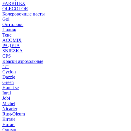
FARBITEX
OLECOLOR
Колеровочные пасты
Gol
Оптилюкс
Палиж
Текс
ACOMIX
РАДУГА
SNIEZKA
CPS
Краски аэрозольные
"7"
Cyclon
Dazzle
Green
Hao li se
Inral
Jobi
Michel
Nicarter
Rust-Oleum
Китай
Натан
Олимп