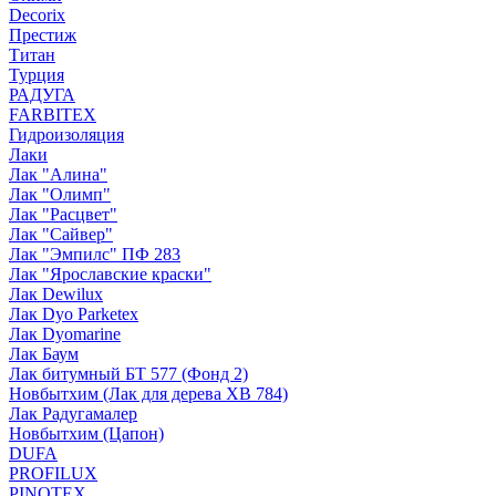
Decorix
Престиж
Титан
Турция
РАДУГА
FARBITEX
Гидроизоляция
Лаки
Лак "Алина"
Лак "Олимп"
Лак "Расцвет"
Лак "Сайвер"
Лак "Эмпилс" ПФ 283
Лак "Ярославские краски"
Лак Dewilux
Лак Dyo Parketex
Лак Dyomarine
Лак Баум
Лак битумный БТ 577 (Фонд 2)
Новбытхим (Лак для дерева ХВ 784)
Лак Радугамалер
Новбытхим (Цапон)
DUFA
PROFILUX
PINOTEX