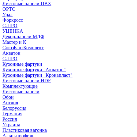
Листовые панели ПВХ
ОРТО
Урал
Форкросс
С-ПРО
УЦЕНКА
Декор-панели МДФ
Мастер и К
СоюзБалтКомплект
Акватон
С-ПРО
Кухонные фартуки
Кухонные фартуки "Акватон"
Кухонные фартуки "Кронапласт"
Листовые панели HDF
Комплектующие
Листовые панели
Обои
Англия
Белоруссия
Германия
Россия
Украина
Пластиковая вагонка
Альта-профиль