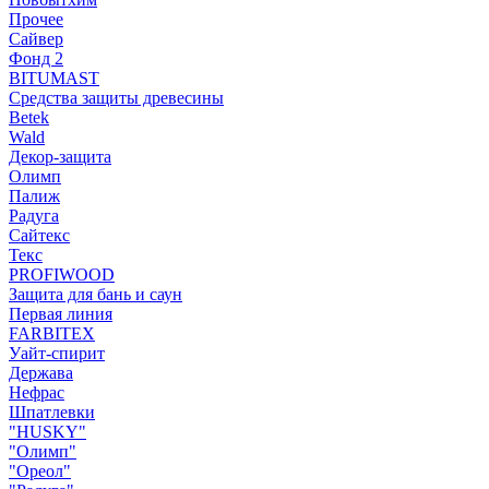
Прочее
Сайвер
Фонд 2
BITUMAST
Средства защиты древесины
Betek
Wald
Декор-защита
Олимп
Палиж
Радуга
Сайтекс
Текс
PROFIWOOD
Защита для бань и саун
Первая линия
FARBITEX
Уайт-спирит
Держава
Нефрас
Шпатлевки
"HUSKY"
"Олимп"
"Ореол"