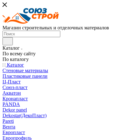
Магазин строительных и отделочных материалов
Каталог
По всему сайту
По каталогу
Каталог
Стеновые материалы
Пластиковые панели
Ц-Пласт
Союз-пласт
Акватон
Кронапласт
PANDA
Dekor panel
Dekostar(ДекоПласт)
Pareti
Вента
Европласт
Европрофиль