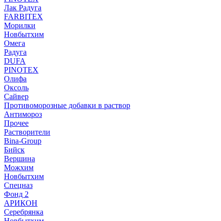
Лак Радуга
FARBITEX
Морилки
Новбытхим
Омега
Радуга
DUFA
PINOTEX
Олифа
Оксоль
Сайвер
Противоморозные добавки в раствор
Антимороз
Прочее
Растворители
Bina-Group
Бийск
Вершина
Можхим
Новбытхим
Спецназ
Фонд 2
АРИКОН
Серебрянка
Новбытхим