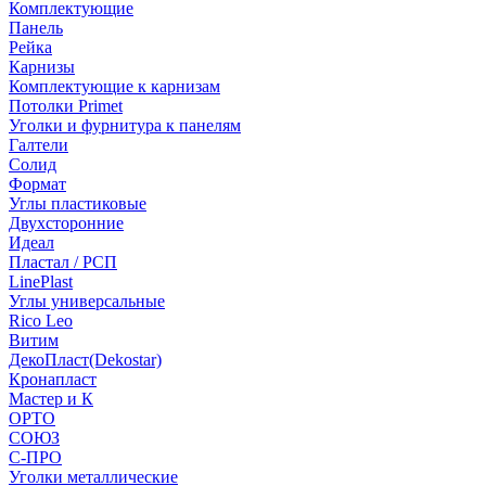
Комплектующие
Панель
Рейка
Карнизы
Комплектующие к карнизам
Потолки Primet
Уголки и фурнитура к панелям
Галтели
Солид
Формат
Углы пластиковые
Двухсторонние
Идеал
Пластал / РСП
LinePlast
Углы универсальные
Rico Leo
Витим
ДекоПласт(Dekostar)
Кронапласт
Мастер и К
ОРТО
СОЮЗ
С-ПРО
Уголки металлические