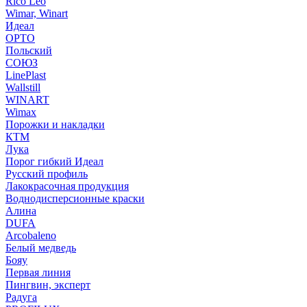
Rico Leo
Wimar, Winart
Идеал
ОРТО
Польский
СОЮЗ
LinePlast
Wallstill
WINART
Wimax
Порожки и накладки
КТМ
Лука
Порог гибкий Идеал
Русский профиль
Лакокрасочная продукция
Воднодисперсионные краски
Алина
DUFA
Arcobaleno
Белый медведь
Бояу
Первая линия
Пингвин, эксперт
Радуга