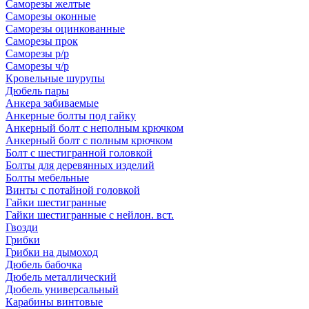
Саморезы желтые
Саморезы оконные
Саморезы оцинкованные
Саморезы прок
Саморезы р/р
Саморезы ч/р
Кровельные шурупы
Дюбель пары
Анкера забиваемые
Анкерные болты под гайку
Анкерный болт с неполным крючком
Анкерный болт с полным крючком
Болт с шестигранной головкой
Болты для деревянных изделий
Болты мебельные
Винты с потайной головкой
Гайки шестигранные
Гайки шестигранные с нейлон. вст.
Гвозди
Грибки
Грибки на дымоход
Дюбель бабочка
Дюбель металлический
Дюбель универсальный
Карабины винтовые