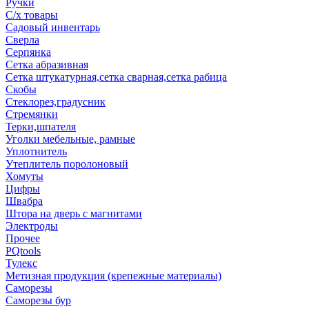
Ручки
С/х товары
Садовый инвентарь
Сверла
Серпянка
Сетка абразивная
Сетка штукатурная,сетка сварная,сетка рабица
Скобы
Стеклорез,градусник
Стремянки
Терки,шпателя
Уголки мебельные, рамные
Уплотнитель
Утеплитель поролоновый
Хомуты
Цифры
Швабра
Штора на дверь с магнитами
Электроды
Прочее
PQtools
Тулекс
Метизная продукция (крепежные материалы)
Саморезы
Саморезы бур