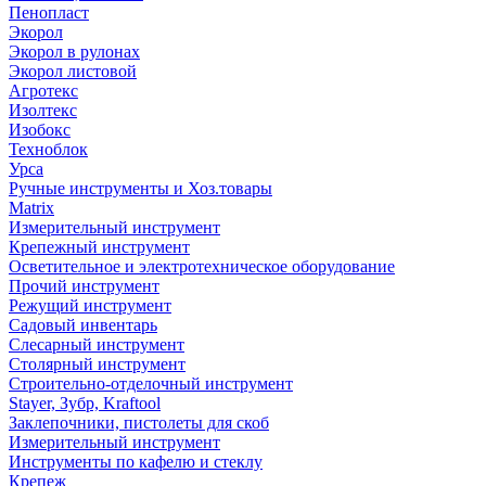
Пенопласт
Экорол
Экорол в рулонах
Экорол листовой
Агротекс
Изолтекс
Изобокс
Техноблок
Урса
Ручные инструменты и Хоз.товары
Matrix
Измерительный инструмент
Крепежный инструмент
Осветительное и электротехническое оборудование
Прочий инструмент
Режущий инструмент
Садовый инвентарь
Слесарный инструмент
Столярный инструмент
Строительно-отделочный инструмент
Stayer, Зубр, Kraftool
Заклепочники, пистолеты для скоб
Измерительный инструмент
Инструменты по кафелю и стеклу
Крепеж