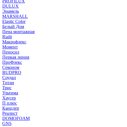
PROFILUX
DULUX
Энамель
MARSHALL
Elastic Color
Белый Дом
Пена монтажная
Rialit
Макрофлекс
Момент
Пеносил
Первая линия
ПроФлекс
Секоном
BUDPRO
Соудал
Титан
Трис
Ультима
Хаусер
П плюс
Канцлер
Реалист
DOMOFOAM
GNS