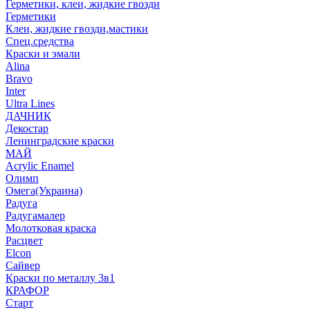
Герметики, клеи, жидкие гвозди
Герметики
Клеи, жидкие гвозди,мастики
Спец.средства
Краски и эмали
Alina
Bravo
Inter
Ultra Lines
ДАЧНИК
Декостар
Ленинградские краски
МАЙ
Acrylic Enamel
Олимп
Омега(Украина)
Радуга
Радугамалер
Молотковая краска
Расцвет
Elcon
Сайвер
Краски по металлу 3в1
КРАФОР
Старт