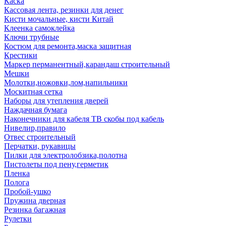
Каска
Кассовая лента, резинки для денег
Кисти мочальные, кисти Китай
Клеенка самоклейка
Ключи трубные
Костюм для ремонта,маска защитная
Крестики
Маркер перманентный,карандаш строительный
Мешки
Молотки,ножовки,лом,напильники
Москитная сетка
Наборы для утепления дверей
Наждачная бумага
Наконечники для кабеля ТВ скобы под кабель
Нивелир,правило
Отвес строительный
Перчатки, рукавицы
Пилки для электролобзика,полотна
Пистолеты под пену,герметик
Пленка
Полога
Пробой-ушко
Пружина дверная
Резинка багажная
Рулетки