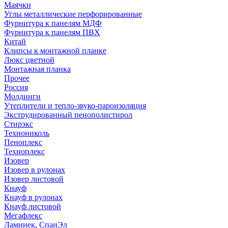
Маячки
Углы металлические перфорированные
Фурнитура к панелям МДФ
Фурнитура к панелям ПВХ
Китай
Клипсы к монтажной планке
Люкс цветной
Монтажная планка
Прочее
Россия
Молдинги
Утеплители и тепло-звуко-пароизоляция
Экструдированный пенополистирол
Стирэкс
Технониколь
Пеноплекс
Техноплекс
Изовер
Изовер в рулонах
Изовер листовой
Кнауф
Кнауф в рулонах
Кнауф листовой
Мегафлекс
Ламинек, СпанЭл