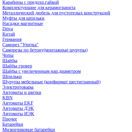
Карабины с предохр.гайкой
Комплектующие для керамогранита
Металлический дюбель для пустотелых конструкций
Муфты для шпильки
Насадки магнитные
Driva
Китай
Германия
Саморез "Улитка"
Саморезы по бетону(монтажные шурупы)
Чопы
Шайбы
Шайбы гровер
Шайбы с увеличенным нар.диаметром
Шпильки
Шурупы мебельные (конфирмат шестигранный)
Электротовары
Автоматы и щитки
KBN
Автоматы EKF
Автоматы ДЭК
Автоматы ИЭК
Прочее
Батарейки
Мизинчиковые батарейки