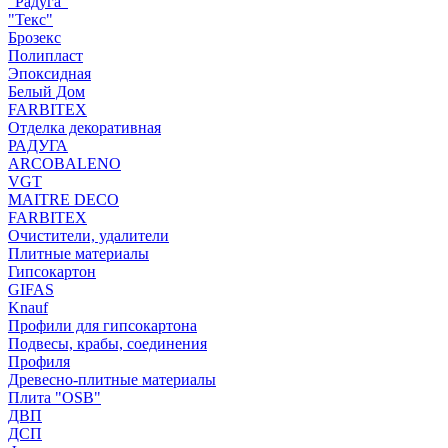
"Радуга"
"Текс"
Брозекс
Полипласт
Эпоксидная
Белый Дом
FARBITEX
Отделка декоративная
РАДУГА
ARCOBALENO
VGT
MAITRE DECO
FARBITEX
Очистители, удалители
Плитные материалы
Гипсокартон
GIFAS
Knauf
Профили для гипсокартона
Подвесы, крабы, соединения
Профиля
Древесно-плитные материалы
Плита "OSB"
ДВП
ДСП