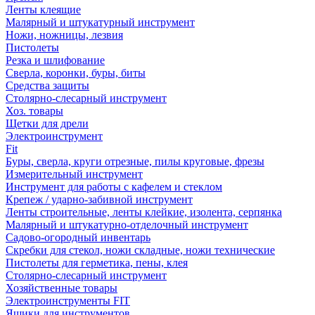
Ленты клеящие
Малярный и штукатурный инструмент
Ножи, ножницы, лезвия
Пистолеты
Резка и шлифование
Сверла, коронки, буры, биты
Средства защиты
Столярно-слесарный инструмент
Хоз. товары
Щетки для дрели
Электроинструмент
Fit
Буры, сверла, круги отрезные, пилы круговые, фрезы
Измерительный инструмент
Инструмент для работы с кафелем и стеклом
Крепеж / ударно-забивной инструмент
Ленты строительные, ленты клейкие, изолента, серпянка
Малярный и штукатурно-отделочный инструмент
Садово-огородный инвентарь
Скребки для стекол, ножи складные, ножи технические
Пистолеты для герметика, пены, клея
Столярно-слесарный инструмент
Хозяйственные товары
Электроинструменты FIT
Ящики для инструментов