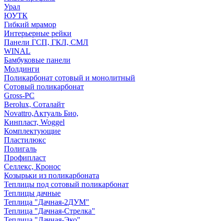
Урал
ЮУТК
Гибкий мрамор
Интерьерные рейки
Панели ГСП, ГКЛ, СМЛ
WINAL
Бамбуковые панели
Молдинги
Поликарбонат сотовый и монолитный
Сотовый поликарбонат
Gross-PC
Berolux, Соталайт
Novattro,Актуаль Био,
Кинпласт, Woggel
Комплектующие
Пластилюкс
Полигаль
Профипласт
Селлекс, Кронос
Козырьки из поликарбоната
Теплицы под сотовый поликарбонат
Теплицы дачные
Теплица "Дачная-2ДУМ"
Теплица "Дачная-Стрелка"
Теплица "Дачная-Эко"