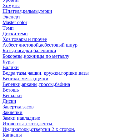
Хомуты
Шпателя,кельмы,терки
Эксперт
Master color
Тэмп
Диски темп
Хоз.товары и прочее
Асбест листовой,асбестовый шнур
Биты,насадки,балеринки
Бокорезы,ножницы по металлу
Буры
Валики
Ведра,тазы,чашки, кружки,горшки,вазы
Веники, метла,щетки
Веревки,арканы,троссы,бабина
Ветошь
Вешалки
Диски
Завертка,засов
Заклепки
Замки накладные
Изоленты ,скотч,ленты.
Индикаторы,отвертки 2-х сторон.
Капканы