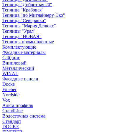
Теплица "Добротная 20"
Теплица "Крабовая"
Теплица "по Митлайдеру-Эко"
Теплица "Северянка"
Теплицы "Мария Делюкс"
Теплицы "Урал"
Теплица "НОВАЯ"
Теплицы промышленные
Комплектующие
Фасадные материалы
Сайдинг
Виниловый
Металлический
WINAL
Фасадные панели
Docke
Fineber
Nordside
Vox
Альта-профиль
GrandLine
Водосточная система
Стандарт
DOCKE
FINEBER