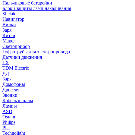
Пальчиковые батарейки
Блоки защиты ламп накаливания
Shetale
Навигатор
Вилки
Заря
Китай
Макел
Светоприбор
Гофротрубы для электропровода
Датчики движения
LX
TDM Electric
ДД
Заря
Домофоны
Дроселя
Звонки
Кабель каналы
Лампы
ASD
Osram
Philips
Pila
Technolight