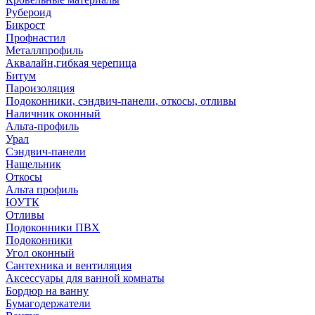
Рубероид
Бикрост
Профнастил
Металлпрофиль
Аквалайн,гибкая черепица
Битум
Пароизоляция
Подоконники, сэндвич-панели, откосы, отливы
Наличник оконный
Альта-профиль
Урал
Сэндвич-панели
Нащельник
Откосы
Альта профиль
ЮУТК
Отливы
Подоконники ПВХ
Подоконники
Угол оконный
Сантехника и вентиляция
Аксессуары для ванной комнаты
Бордюр на ванну
Бумагодержатели