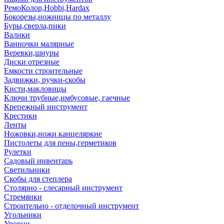
РемоКолор,Hobbi,Hardax
Бокорезы,ножницы по металлу
Буры,сверла,пики
Валики
Ванночки малярные
Веревки,шнуры
Диски отрезные
Емкости строительные
Задвижки, ручки-скобы
Кисти,макловицы
Ключи трубные,имбусовые, гаечные
Крепежный инструмент
Крестики
Ленты
Ножовки,ножи канцеляркие
Пистолеты для пены,герметиков
Рулетки
Садовый инвентарь
Светильники
Скобы для степлера
Столярно - слесарный инструмент
Стремянки
Строительно - отделочный инструмент
Угольники
Уровни