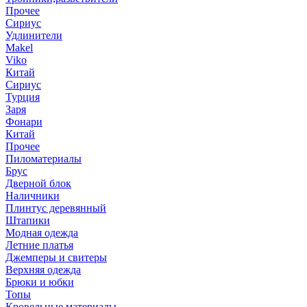
Прочее
Сириус
Удлинители
Makel
Viko
Китай
Сириус
Турция
Заря
Фонари
Китай
Прочее
Пиломатериалы
Брус
Дверной блок
Наличники
Плинтус деревянный
Штапики
Модная одежда
Летние платья
Джемперы и свитеры
Верхняя одежда
Брюки и юбки
Топы
Кровельные материалы