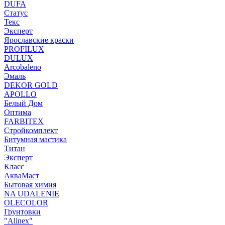
DUFA
Статус
Текс
Эксперт
Ярославские краски
PROFILUX
DULUX
Arcobaleno
Эмаль
DEKOR GOLD
APOLLO
Белый Дом
Оптима
FARBITEX
Стройкомплект
Битумная мастика
Титан
Эксперт
Класс
АкваМаст
Бытовая химия
NA UDALENIE
OLECOLOR
Грунтовки
"Alinex"