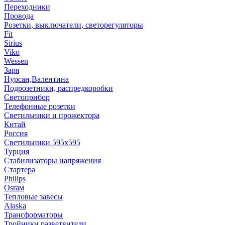
Переходники
Провода
Розетки, выключатели, светорегуляторы
Fit
Sirius
Viko
Wessen
Заря
Нурсан,Валентина
Подрозетники, распредкоробки
Светоприбор
Телефонные розетки
Светильники и прожектора
Китай
Россия
Светильники 595х595
Турция
Стабилизаторы напряжения
Стартера
Philips
Оsrам
Тепловые завесы
Alaska
Трансформаторы
Тройники,разветвители