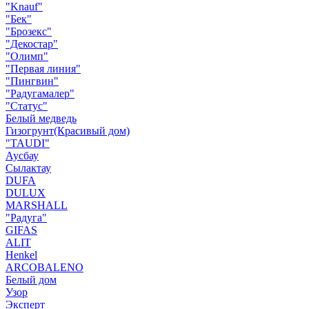
"Knauf"
"Бек"
"Брозекс"
"Декостар"
"Олимп"
"Первая линия"
"Пингвин"
"Радугамалер"
"Статус"
Белый медведь
Гизогрунт(Красивый дом)
"TAUDI"
Аусбау
Сылактау
DUFA
DULUX
MARSHALL
"Радуга"
GIFAS
ALIT
Henkel
ARCOBALENO
Белый дом
Узор
Эксперт