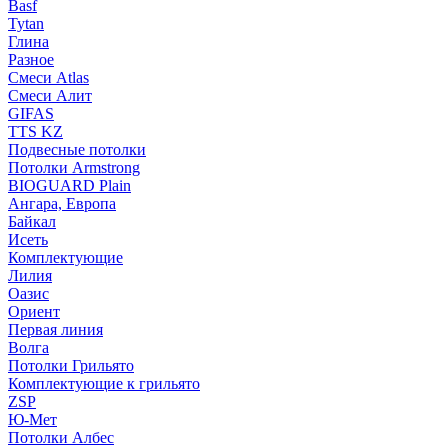
Basf
Tytan
Глина
Разное
Смеси Atlas
Смеси Алит
GIFAS
TTS KZ
Подвесные потолки
Потолки Armstrong
BIOGUARD Plain
Ангара, Европа
Байкал
Исеть
Комплектующие
Лилия
Оазис
Ориент
Первая линия
Волга
Потолки Грильято
Комплектующие к грильято
ZSP
Ю-Мет
Потолки Албес