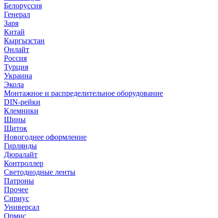
Белоруссия
Генерал
Заря
Китай
Кыргызстан
Онлайт
Россия
Турция
Украина
Экола
Монтажное и распределительное оборудование
DIN-рейки
Клемники
Шины
Щиток
Новогоднее оформление
Гирлянды
Дюралайт
Контроллер
Светодиодные ленты
Патроны
Прочее
Сириус
Универсал
Ормис