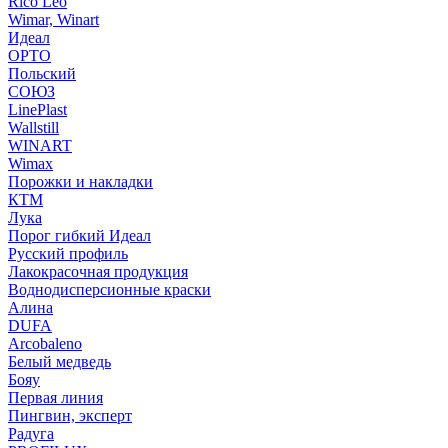
Rico Leo
Wimar, Winart
Идеал
ОРТО
Польский
СОЮЗ
LinePlast
Wallstill
WINART
Wimax
Порожки и накладки
КТМ
Лука
Порог гибкий Идеал
Русский профиль
Лакокрасочная продукция
Воднодисперсионные краски
Алина
DUFA
Arcobaleno
Белый медведь
Бояу
Первая линия
Пингвин, эксперт
Радуга