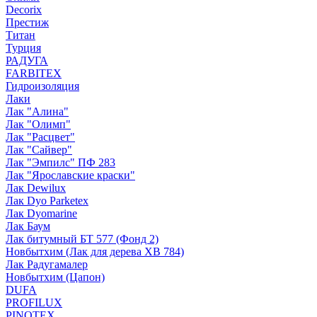
Decorix
Престиж
Титан
Турция
РАДУГА
FARBITEX
Гидроизоляция
Лаки
Лак "Алина"
Лак "Олимп"
Лак "Расцвет"
Лак "Сайвер"
Лак "Эмпилс" ПФ 283
Лак "Ярославские краски"
Лак Dewilux
Лак Dyo Parketex
Лак Dyomarine
Лак Баум
Лак битумный БТ 577 (Фонд 2)
Новбытхим (Лак для дерева ХВ 784)
Лак Радугамалер
Новбытхим (Цапон)
DUFA
PROFILUX
PINOTEX