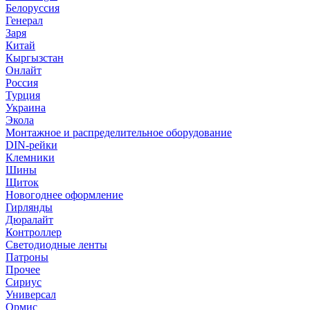
Белоруссия
Генерал
Заря
Китай
Кыргызстан
Онлайт
Россия
Турция
Украина
Экола
Монтажное и распределительное оборудование
DIN-рейки
Клемники
Шины
Щиток
Новогоднее оформление
Гирлянды
Дюралайт
Контроллер
Светодиодные ленты
Патроны
Прочее
Сириус
Универсал
Ормис