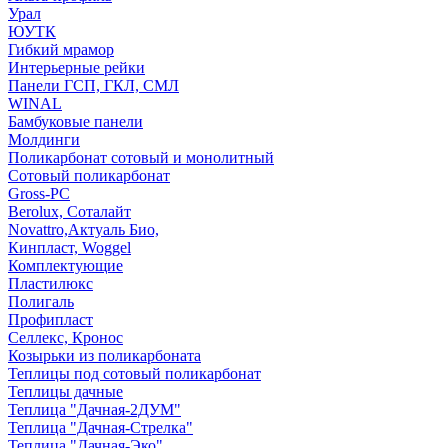
Урал
ЮУТК
Гибкий мрамор
Интерьерные рейки
Панели ГСП, ГКЛ, СМЛ
WINAL
Бамбуковые панели
Молдинги
Поликарбонат сотовый и монолитный
Сотовый поликарбонат
Gross-PC
Berolux, Соталайт
Novattro,Актуаль Био,
Кинпласт, Woggel
Комплектующие
Пластилюкс
Полигаль
Профипласт
Селлекс, Кронос
Козырьки из поликарбоната
Теплицы под сотовый поликарбонат
Теплицы дачные
Теплица "Дачная-2ДУМ"
Теплица "Дачная-Стрелка"
Теплица "Дачная-Эко"