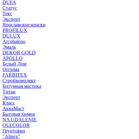
DUFA
Статус
Текс
Эксперт
Ярославские краски
PROFILUX
DULUX
Arcobaleno
Эмаль
DEKOR GOLD
APOLLO
Белый Дом
Оптима
FARBITEX
Стройкомплект
Битумная мастика
Титан
Эксперт
Класс
АкваМаст
Бытовая химия
NA UDALENIE
OLECOLOR
Грунтовки
"Alinex"