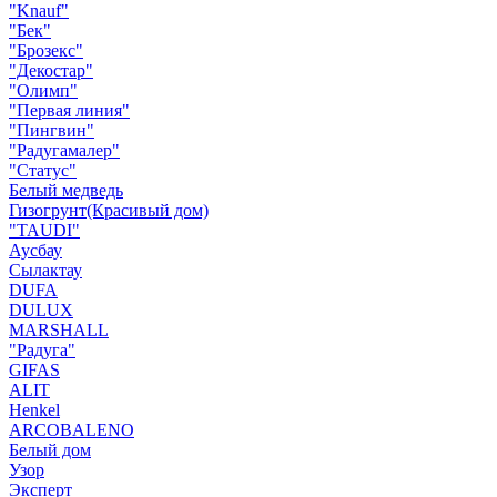
"Knauf"
"Бек"
"Брозекс"
"Декостар"
"Олимп"
"Первая линия"
"Пингвин"
"Радугамалер"
"Статус"
Белый медведь
Гизогрунт(Красивый дом)
"TAUDI"
Аусбау
Сылактау
DUFA
DULUX
MARSHALL
"Радуга"
GIFAS
ALIT
Henkel
ARCOBALENO
Белый дом
Узор
Эксперт