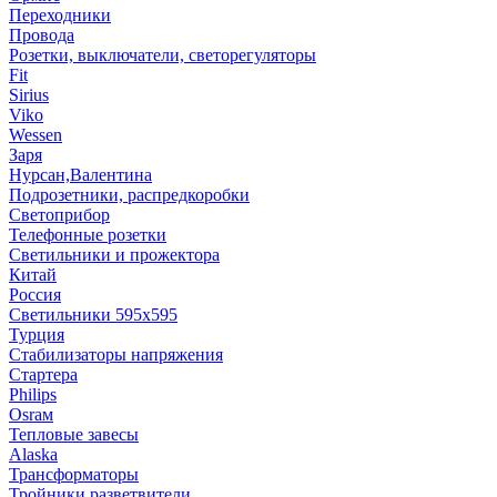
Переходники
Провода
Розетки, выключатели, светорегуляторы
Fit
Sirius
Viko
Wessen
Заря
Нурсан,Валентина
Подрозетники, распредкоробки
Светоприбор
Телефонные розетки
Светильники и прожектора
Китай
Россия
Светильники 595х595
Турция
Стабилизаторы напряжения
Стартера
Philips
Оsrам
Тепловые завесы
Alaska
Трансформаторы
Тройники,разветвители