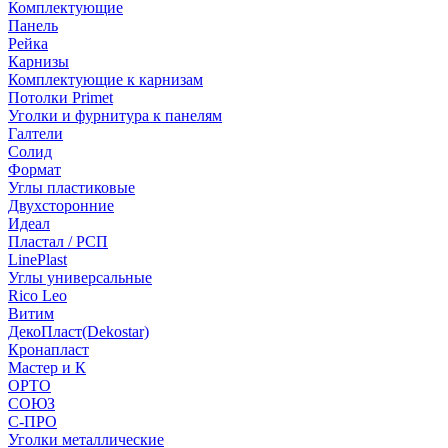
Комплектующие
Панель
Рейка
Карнизы
Комплектующие к карнизам
Потолки Primet
Уголки и фурнитура к панелям
Галтели
Солид
Формат
Углы пластиковые
Двухсторонние
Идеал
Пластал / РСП
LinePlast
Углы универсальные
Rico Leo
Витим
ДекоПласт(Dekostar)
Кронапласт
Мастер и К
ОРТО
СОЮЗ
С-ПРО
Уголки металлические