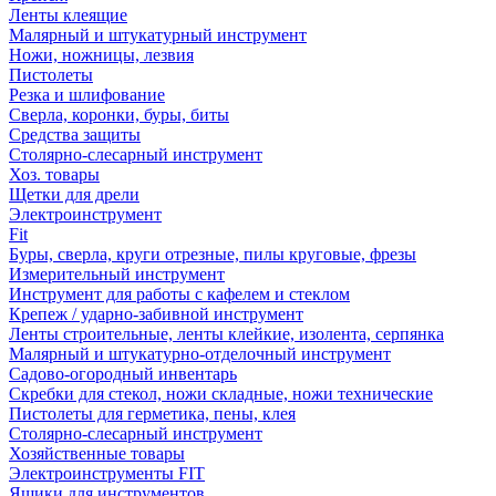
Ленты клеящие
Малярный и штукатурный инструмент
Ножи, ножницы, лезвия
Пистолеты
Резка и шлифование
Сверла, коронки, буры, биты
Средства защиты
Столярно-слесарный инструмент
Хоз. товары
Щетки для дрели
Электроинструмент
Fit
Буры, сверла, круги отрезные, пилы круговые, фрезы
Измерительный инструмент
Инструмент для работы с кафелем и стеклом
Крепеж / ударно-забивной инструмент
Ленты строительные, ленты клейкие, изолента, серпянка
Малярный и штукатурно-отделочный инструмент
Садово-огородный инвентарь
Скребки для стекол, ножи складные, ножи технические
Пистолеты для герметика, пены, клея
Столярно-слесарный инструмент
Хозяйственные товары
Электроинструменты FIT
Ящики для инструментов