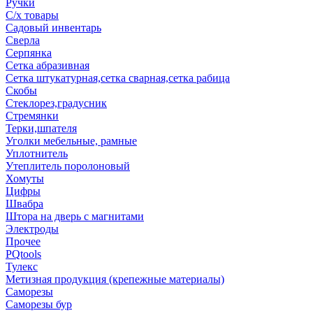
Ручки
С/х товары
Садовый инвентарь
Сверла
Серпянка
Сетка абразивная
Сетка штукатурная,сетка сварная,сетка рабица
Скобы
Стеклорез,градусник
Стремянки
Терки,шпателя
Уголки мебельные, рамные
Уплотнитель
Утеплитель поролоновый
Хомуты
Цифры
Швабра
Штора на дверь с магнитами
Электроды
Прочее
PQtools
Тулекс
Метизная продукция (крепежные материалы)
Саморезы
Саморезы бур