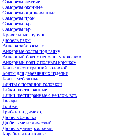
Саморезы желтые
Саморезы оконные
Саморезы оцинкованные
Саморезы прок
Саморезы р/р
Саморезы ч/р
Кровельные шурупы
Дюбель пары
Анкера забиваемые
Анкерные болты под гайку
Анкерный болт с неполным крючком
Анкерный болт с полным крючком
Болт с шестигранной головкой
Болты для деревянных изделий
Болты мебельные
Винты с потайной головкой
Гайки шестигранные
Гайки шестигранные с нейлон. вст.
Гвозди
Грибки
Грибки на дымоход
Дюбель бабочка
Дюбель металлический
Дюбель универсальный
Карабины винтовые