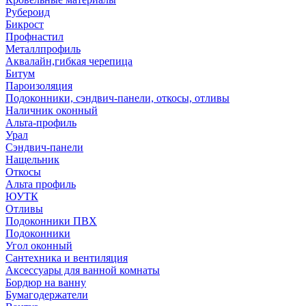
Рубероид
Бикрост
Профнастил
Металлпрофиль
Аквалайн,гибкая черепица
Битум
Пароизоляция
Подоконники, сэндвич-панели, откосы, отливы
Наличник оконный
Альта-профиль
Урал
Сэндвич-панели
Нащельник
Откосы
Альта профиль
ЮУТК
Отливы
Подоконники ПВХ
Подоконники
Угол оконный
Сантехника и вентиляция
Аксессуары для ванной комнаты
Бордюр на ванну
Бумагодержатели