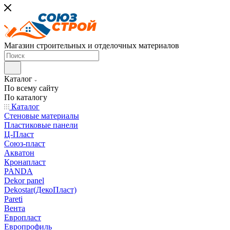
Магазин строительных и отделочных материалов
Каталог
По всему сайту
По каталогу
Каталог
Стеновые материалы
Пластиковые панели
Ц-Пласт
Союз-пласт
Акватон
Кронапласт
PANDA
Dekor panel
Dekostar(ДекоПласт)
Pareti
Вента
Европласт
Европрофиль