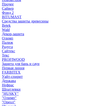
Прочее
Сайвер
Фонд 2
BITUMAST
Средства защиты древесины
Betek
Wald
Декор-защита
Олимп
Палиж
Радуга
Сайтекс
Текс
PROFIWOOD
Защита для бань и саун
Первая линия
FARBITEX
Уайт-спирит
Держава
Нефрас
Шпатлевки
"HUSKY"
"Олимп"
"Ореол"