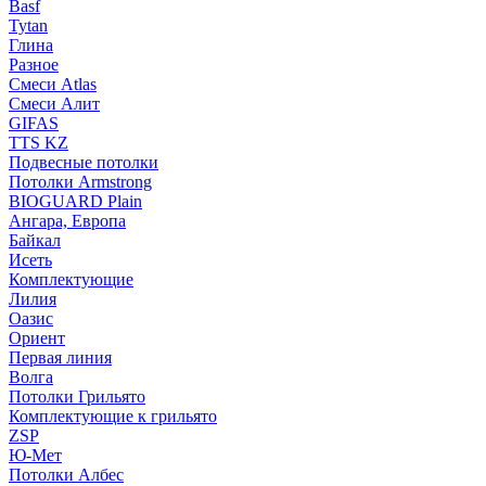
Basf
Tytan
Глина
Разное
Смеси Atlas
Смеси Алит
GIFAS
TTS KZ
Подвесные потолки
Потолки Armstrong
BIOGUARD Plain
Ангара, Европа
Байкал
Исеть
Комплектующие
Лилия
Оазис
Ориент
Первая линия
Волга
Потолки Грильято
Комплектующие к грильято
ZSP
Ю-Мет
Потолки Албес