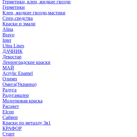
Герметики, клеи, жидкие гвозди
Герметики
Клеи, жидкие гвозди,мастики
Спец.средства
Краски и эмали
Alina
Bravo
Inter
Ultra Lines
ДАЧНИК
Декостар
Ленинградские краски
МАЙ
Acrylic Enamel
Олимп
Омега(Украина)
Радуга
Радугамалер
Молотковая краска
Расцвет
Elcon
Сайвер
Краски по металлу 3в1
КРАФОР
Старт