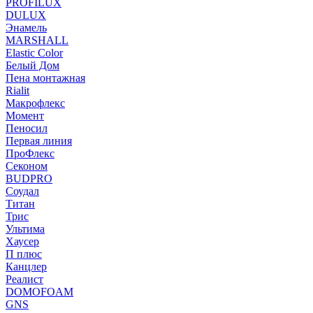
PROFILUX
DULUX
Энамель
MARSHALL
Elastic Color
Белый Дом
Пена монтажная
Rialit
Макрофлекс
Момент
Пеносил
Первая линия
ПроФлекс
Секоном
BUDPRO
Соудал
Титан
Трис
Ультима
Хаусер
П плюс
Канцлер
Реалист
DOMOFOAM
GNS