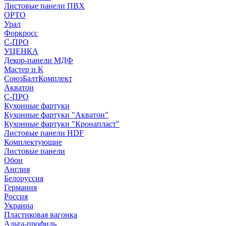
Листовые панели ПВХ
ОРТО
Урал
Форкросс
С-ПРО
УЦЕНКА
Декор-панели МДФ
Мастер и К
СоюзБалтКомплект
Акватон
С-ПРО
Кухонные фартуки
Кухонные фартуки "Акватон"
Кухонные фартуки "Кронапласт"
Листовые панели HDF
Комплектующие
Листовые панели
Обои
Англия
Белоруссия
Германия
Россия
Украина
Пластиковая вагонка
Альта-профиль