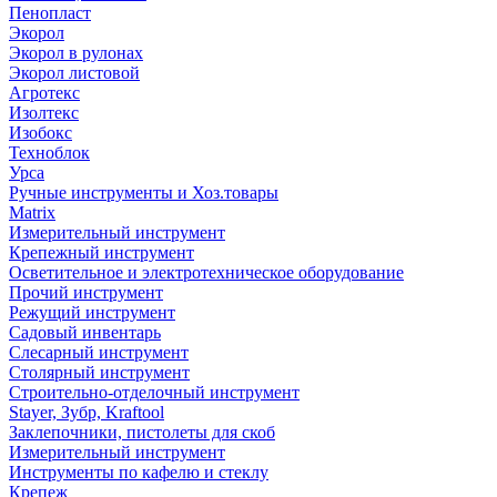
Пенопласт
Экорол
Экорол в рулонах
Экорол листовой
Агротекс
Изолтекс
Изобокс
Техноблок
Урса
Ручные инструменты и Хоз.товары
Matrix
Измерительный инструмент
Крепежный инструмент
Осветительное и электротехническое оборудование
Прочий инструмент
Режущий инструмент
Садовый инвентарь
Слесарный инструмент
Столярный инструмент
Строительно-отделочный инструмент
Stayer, Зубр, Kraftool
Заклепочники, пистолеты для скоб
Измерительный инструмент
Инструменты по кафелю и стеклу
Крепеж