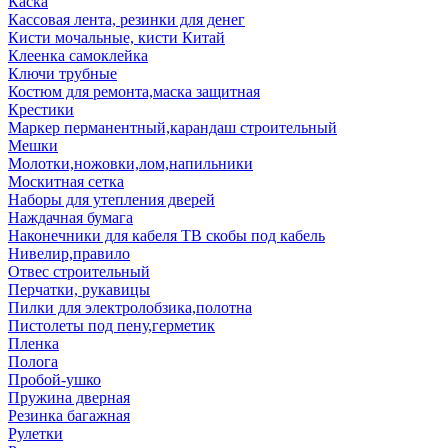
Каска
Кассовая лента, резинки для денег
Кисти мочальные, кисти Китай
Клеенка самоклейка
Ключи трубные
Костюм для ремонта,маска защитная
Крестики
Маркер перманентный,карандаш строительный
Мешки
Молотки,ножовки,лом,напильники
Москитная сетка
Наборы для утепления дверей
Наждачная бумага
Наконечники для кабеля ТВ скобы под кабель
Нивелир,правило
Отвес строительный
Перчатки, рукавицы
Пилки для электролобзика,полотна
Пистолеты под пену,герметик
Пленка
Полога
Пробой-ушко
Пружина дверная
Резинка багажная
Рулетки