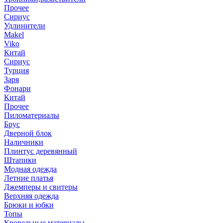
Прочее
Сириус
Удлинители
Makel
Viko
Китай
Сириус
Турция
Заря
Фонари
Китай
Прочее
Пиломатериалы
Брус
Дверной блок
Наличники
Плинтус деревянный
Штапики
Модная одежда
Летние платья
Джемперы и свитеры
Верхняя одежда
Брюки и юбки
Топы
Кровельные материалы