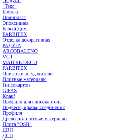
"Радуга"
"Текс"
Брозекс
Полипласт
Эпоксидная
Белый Дом
FARBITEX
Отделка декоративная
РАДУГА
ARCOBALENO
VGT
MAITRE DECO
FARBITEX
Очистители, удалители
Плитные материалы
Гипсокартон
GIFAS
Knauf
Профили для гипсокартона
Подвесы, крабы, соединения
Профиля
Древесно-плитные материалы
Плита "OSB"
ДВП
ДСП