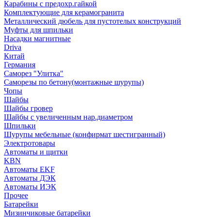
Карабины с предохр.гайкой
Комплектующие для керамогранита
Металлический дюбель для пустотелых конструкций
Муфты для шпильки
Насадки магнитные
Driva
Китай
Германия
Саморез "Улитка"
Саморезы по бетону(монтажные шурупы)
Чопы
Шайбы
Шайбы гровер
Шайбы с увеличенным нар.диаметром
Шпильки
Шурупы мебельные (конфирмат шестигранный)
Электротовары
Автоматы и щитки
KBN
Автоматы EKF
Автоматы ДЭК
Автоматы ИЭК
Прочее
Батарейки
Мизинчиковые батарейки