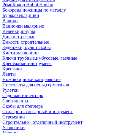
РемоКолор,Hobbi,Hardax
Бокорезы,ножницы по металлу
Буры,сверла,пики
Валики
Ванночки малярные
Веревки,шнуры
Диски отрезные
Емкости строительные
Задвижки, ручки-скобы
Кисти,макловицы
Ключи трубные,имбусовые, гаечные
Крепежный инструмент
Крестики
Ленты
Ножовки,ножи канцеляркие
Пистолеты для пены,герметиков
Рулетки
Садовый инвентарь
Светильники
Скобы для степлера
Столярно - слесарный инструмент
Стремянки
Строительно - отделочный инструмент
Угольники
Уровни