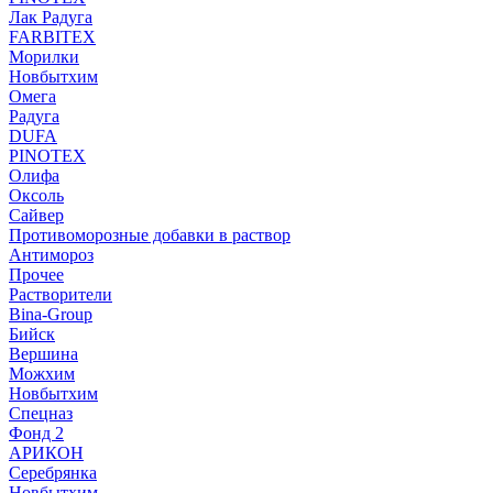
Лак Радуга
FARBITEX
Морилки
Новбытхим
Омега
Радуга
DUFA
PINOTEX
Олифа
Оксоль
Сайвер
Противоморозные добавки в раствор
Антимороз
Прочее
Растворители
Bina-Group
Бийск
Вершина
Можхим
Новбытхим
Спецназ
Фонд 2
АРИКОН
Серебрянка
Новбытхим