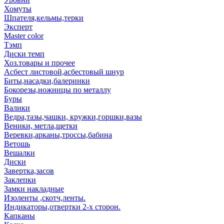
Хомуты
Шпателя,кельмы,терки
Эксперт
Master color
Тэмп
Диски темп
Хоз.товары и прочее
Асбест листовой,асбестовый шнур
Биты,насадки,балеринки
Бокорезы,ножницы по металлу
Буры
Валики
Ведра,тазы,чашки, кружки,горшки,вазы
Веники, метла,щетки
Веревки,арканы,троссы,бабина
Ветошь
Вешалки
Диски
Завертка,засов
Заклепки
Замки накладные
Изоленты ,скотч,ленты.
Индикаторы,отвертки 2-х сторон.
Капканы