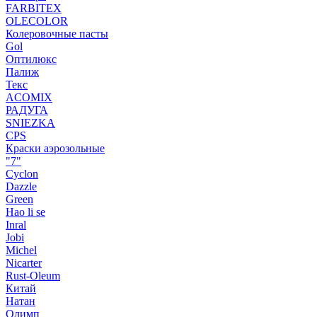
FARBITEX
OLECOLOR
Колеровочные пасты
Gol
Оптилюкс
Палиж
Текс
ACOMIX
РАДУГА
SNIEZKA
CPS
Краски аэрозольные
"7"
Cyclon
Dazzle
Green
Hao li se
Inral
Jobi
Michel
Nicarter
Rust-Oleum
Китай
Натан
Олимп