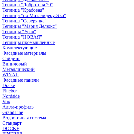
Теплица "Добротная 20"
Теплица "Крабовая"
Теплица "по Митлайдеру-Эко"
Теплица "Северянка"
Теплицы "Мария Делюкс"
Теплицы "Урал"
Теплица "НОВАЯ"
Теплицы промышленные
Комплектующие
Фасадные материалы
Сайдинг
Виниловый
Металлический
WINAL
Фасадные панели
Docke
Fineber
Nordside
Vox
Альта-профиль
GrandLine
Водосточная система
Стандарт
DOCKE
FINEBER