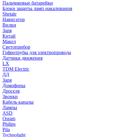
Пальчиковые батарейки
Блоки защиты ламп накаливания
Shetale
Навигатор
Вилки
Заря
Китай
Макел
Светоприбор
Гофротрубы для электропровода
Датчики движения
LX
TDM Electric
ДД
Заря
Домофоны
Дроселя
Звонки
Кабель каналы
Лампы
ASD
Osram
Philips
Pila
Technolight