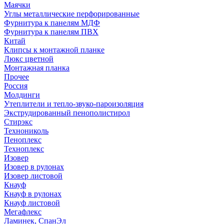
Маячки
Углы металлические перфорированные
Фурнитура к панелям МДФ
Фурнитура к панелям ПВХ
Китай
Клипсы к монтажной планке
Люкс цветной
Монтажная планка
Прочее
Россия
Молдинги
Утеплители и тепло-звуко-пароизоляция
Экструдированный пенополистирол
Стирэкс
Технониколь
Пеноплекс
Техноплекс
Изовер
Изовер в рулонах
Изовер листовой
Кнауф
Кнауф в рулонах
Кнауф листовой
Мегафлекс
Ламинек, СпанЭл