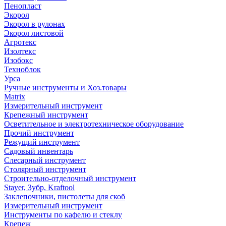
Пенопласт
Экорол
Экорол в рулонах
Экорол листовой
Агротекс
Изолтекс
Изобокс
Техноблок
Урса
Ручные инструменты и Хоз.товары
Matrix
Измерительный инструмент
Крепежный инструмент
Осветительное и электротехническое оборудование
Прочий инструмент
Режущий инструмент
Садовый инвентарь
Слесарный инструмент
Столярный инструмент
Строительно-отделочный инструмент
Stayer, Зубр, Kraftool
Заклепочники, пистолеты для скоб
Измерительный инструмент
Инструменты по кафелю и стеклу
Крепеж