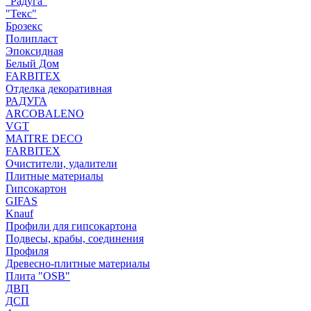
"Радуга"
"Текс"
Брозекс
Полипласт
Эпоксидная
Белый Дом
FARBITEX
Отделка декоративная
РАДУГА
ARCOBALENO
VGT
MAITRE DECO
FARBITEX
Очистители, удалители
Плитные материалы
Гипсокартон
GIFAS
Knauf
Профили для гипсокартона
Подвесы, крабы, соединения
Профиля
Древесно-плитные материалы
Плита "OSB"
ДВП
ДСП