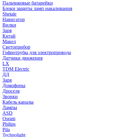
Пальчиковые батарейки
Блоки защиты ламп накаливания
Shetale
Навигатор
Вилки
Заря
Китай
Макел
Светоприбор
Гофротрубы для электропровода
Датчики движения
LX
TDM Electric
ДД
Заря
Домофоны
Дроселя
Звонки
Кабель каналы
Лампы
ASD
Osram
Philips
Pila
Technolight