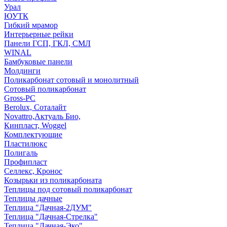
Урал
ЮУТК
Гибкий мрамор
Интерьерные рейки
Панели ГСП, ГКЛ, СМЛ
WINAL
Бамбуковые панели
Молдинги
Поликарбонат сотовый и монолитный
Сотовый поликарбонат
Gross-PC
Berolux, Соталайт
Novattro,Актуаль Био,
Кинпласт, Woggel
Комплектующие
Пластилюкс
Полигаль
Профипласт
Селлекс, Кронос
Козырьки из поликарбоната
Теплицы под сотовый поликарбонат
Теплицы дачные
Теплица "Дачная-2ДУМ"
Теплица "Дачная-Стрелка"
Теплица "Дачная-Эко"