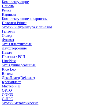
Комплектующие
Панель
Рейка
Карнизы
Комплектующие к карнизам
Потолки Primet
Уголки и фурнитура к панелям
Галтели
Солид
Формат
Углы пластиковые
Двухсторонние
Идеал
Пластал / РСП
LinePlast
Углы универсальные
Rico Leo
Витим
ДекоПласт(Dekostar)
Кронапласт
Мастер и К
ОРТО
СОЮЗ
С-ПРО
Уголки металлические