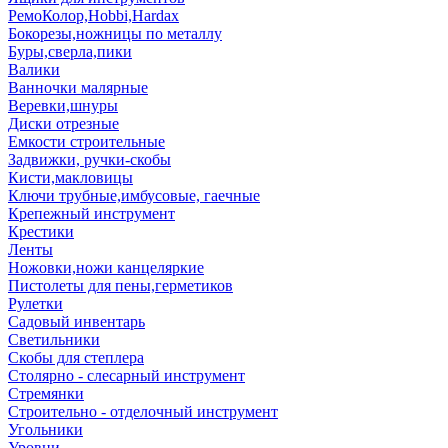
РемоКолор,Hobbi,Hardax
Бокорезы,ножницы по металлу
Буры,сверла,пики
Валики
Ванночки малярные
Веревки,шнуры
Диски отрезные
Емкости строительные
Задвижки, ручки-скобы
Кисти,макловицы
Ключи трубные,имбусовые, гаечные
Крепежный инструмент
Крестики
Ленты
Ножовки,ножи канцеляркие
Пистолеты для пены,герметиков
Рулетки
Садовый инвентарь
Светильники
Скобы для степлера
Столярно - слесарный инструмент
Стремянки
Строительно - отделочный инструмент
Угольники
Уровни