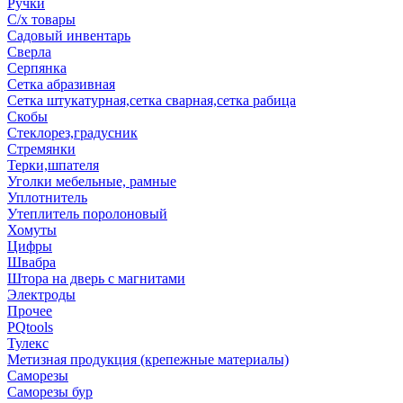
Ручки
С/х товары
Садовый инвентарь
Сверла
Серпянка
Сетка абразивная
Сетка штукатурная,сетка сварная,сетка рабица
Скобы
Стеклорез,градусник
Стремянки
Терки,шпателя
Уголки мебельные, рамные
Уплотнитель
Утеплитель поролоновый
Хомуты
Цифры
Швабра
Штора на дверь с магнитами
Электроды
Прочее
PQtools
Тулекс
Метизная продукция (крепежные материалы)
Саморезы
Саморезы бур