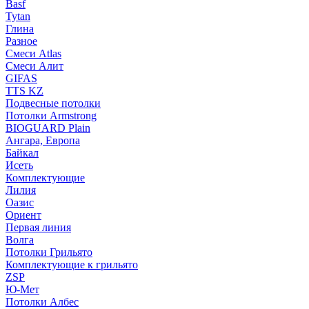
Basf
Tytan
Глина
Разное
Смеси Atlas
Смеси Алит
GIFAS
TTS KZ
Подвесные потолки
Потолки Armstrong
BIOGUARD Plain
Ангара, Европа
Байкал
Исеть
Комплектующие
Лилия
Оазис
Ориент
Первая линия
Волга
Потолки Грильято
Комплектующие к грильято
ZSP
Ю-Мет
Потолки Албес