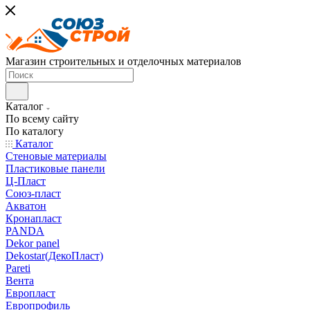
Магазин строительных и отделочных материалов
Каталог
По всему сайту
По каталогу
Каталог
Стеновые материалы
Пластиковые панели
Ц-Пласт
Союз-пласт
Акватон
Кронапласт
PANDA
Dekor panel
Dekostar(ДекоПласт)
Pareti
Вента
Европласт
Европрофиль