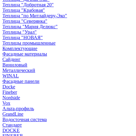
Теплица "Добротная 20"
Теплица "Крабовая"
Теплица "по Митлайдеру-Эко"
Теплица "Северянка"
Теплицы "Мария Делюкс"
Теплицы "Урал"
Теплица "НОВАЯ"
Теплицы промышленные
Комплектующие
Фасадные материалы
Сайдинг
Виниловый
Металлический
WINAL
Фасадные панели
Docke
Fineber
Nordside
Vox
Альта-профиль
GrandLine
Водосточная система
Стандарт
DOCKE
FINEBER