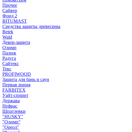
Прочее
Сайвер
Фонд 2
BITUMAST
Средства защиты древесины
Betek
Wald
Декор-защита
Олимп
Палиж
Радуга
Сайтекс
Текс
PROFIWOOD
Защита для бань и саун
Первая линия
FARBITEX
Уайт-спирит
Держава
Нефрас
Шпатлевки
"HUSKY"
"Олимп"
"Ореол"