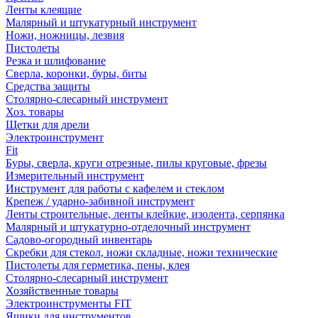
Ленты клеящие
Малярный и штукатурный инструмент
Ножи, ножницы, лезвия
Пистолеты
Резка и шлифование
Сверла, коронки, буры, биты
Средства защиты
Столярно-слесарный инструмент
Хоз. товары
Щетки для дрели
Электроинструмент
Fit
Буры, сверла, круги отрезные, пилы круговые, фрезы
Измерительный инструмент
Инструмент для работы с кафелем и стеклом
Крепеж / ударно-забивной инструмент
Ленты строительные, ленты клейкие, изолента, серпянка
Малярный и штукатурно-отделочный инструмент
Садово-огородный инвентарь
Скребки для стекол, ножи складные, ножи технические
Пистолеты для герметика, пены, клея
Столярно-слесарный инструмент
Хозяйственные товары
Электроинструменты FIT
Ящики для инструментов