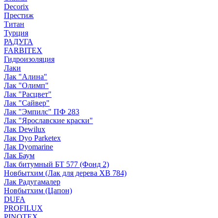
Decorix
Престиж
Титан
Турция
РАДУГА
FARBITEX
Гидроизоляция
Лаки
Лак "Алина"
Лак "Олимп"
Лак "Расцвет"
Лак "Сайвер"
Лак "Эмпилс" ПФ 283
Лак "Ярославские краски"
Лак Dewilux
Лак Dyo Parketex
Лак Dyomarine
Лак Баум
Лак битумный БТ 577 (Фонд 2)
Новбытхим (Лак для дерева ХВ 784)
Лак Радугамалер
Новбытхим (Цапон)
DUFA
PROFILUX
PINOTEX