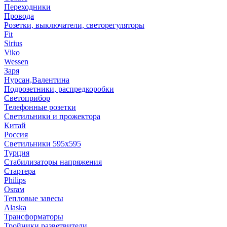
Переходники
Провода
Розетки, выключатели, светорегуляторы
Fit
Sirius
Viko
Wessen
Заря
Нурсан,Валентина
Подрозетники, распредкоробки
Светоприбор
Телефонные розетки
Светильники и прожектора
Китай
Россия
Светильники 595х595
Турция
Стабилизаторы напряжения
Стартера
Philips
Оsrам
Тепловые завесы
Alaska
Трансформаторы
Тройники,разветвители