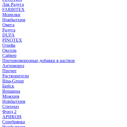
Лак Радуга
FARBITEX
Морилки
Новбытхим
Омега
Радуга
DUFA
PINOTEX
Олифа
Оксоль
Сайвер
Противоморозные добавки в раствор
Антимороз
Прочее
Растворители
Bina-Group
Бийск
Вершина
Можхим
Новбытхим
Спецназ
Фонд 2
АРИКОН
Серебрянка
Новбытхим