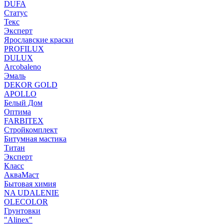
DUFA
Статус
Текс
Эксперт
Ярославские краски
PROFILUX
DULUX
Arcobaleno
Эмаль
DEKOR GOLD
APOLLO
Белый Дом
Оптима
FARBITEX
Стройкомплект
Битумная мастика
Титан
Эксперт
Класс
АкваМаст
Бытовая химия
NA UDALENIE
OLECOLOR
Грунтовки
"Alinex"