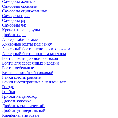
Саморезы желтые
Саморезы оконные
Саморезы оцинкованные
Саморезы прок
Саморезы р/р
Саморезы ч/р
Кровельные шурупы
Дюбель пары
Анкера забиваемые
Анкерные болты под гайку
Анкерный болт с неполным крючком
Анкерный болт с полным крючком
Болт с шестигранной головкой
Болты для деревянных изделий
Болты мебельные
Винты с потайной головкой
Гайки шестигранные
Гайки шестигранные с нейлон. вст.
Гвозди
Грибки
Грибки на дымоход
Дюбель бабочка
Дюбель металлический
Дюбель универсальный
Карабины винтовые