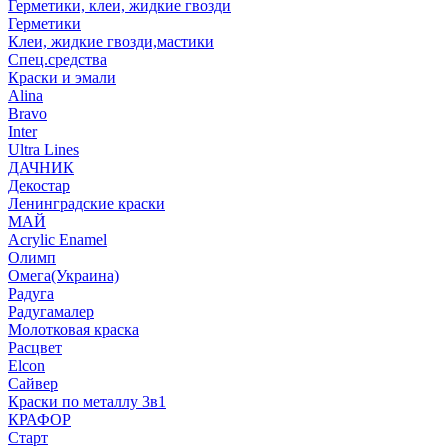
Герметики, клеи, жидкие гвозди
Герметики
Клеи, жидкие гвозди,мастики
Спец.средства
Краски и эмали
Alina
Bravo
Inter
Ultra Lines
ДАЧНИК
Декостар
Ленинградские краски
МАЙ
Acrylic Enamel
Олимп
Омега(Украина)
Радуга
Радугамалер
Молотковая краска
Расцвет
Elcon
Сайвер
Краски по металлу 3в1
КРАФОР
Старт