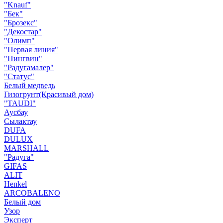
"Knauf"
"Бек"
"Брозекс"
"Декостар"
"Олимп"
"Первая линия"
"Пингвин"
"Радугамалер"
"Статус"
Белый медведь
Гизогрунт(Красивый дом)
"TAUDI"
Аусбау
Сылактау
DUFA
DULUX
MARSHALL
"Радуга"
GIFAS
ALIT
Henkel
ARCOBALENO
Белый дом
Узор
Эксперт