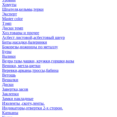
Хомуты
Шпателя,кельмы,терки
Эксперт
Master color
Тэмп
Диски темп
Хоз.товары и прочее
Асбест листовой,асбестовый шнур
Биты,насадки,балеринки
Бокорезы,ножницы по металлу
Буры
Валики
Ведра,тазы,чашки, кружки,горшки,вазы
Веники, метла,щетки
Веревки,арканы,троссы,бабина
Ветошь
Вешалки
Диски
Завертка,засов
Заклепки
Замки накладные
Изоленты ,скотч,ленты.
Индикаторы,отвертки 2-х сторон.
Капканы