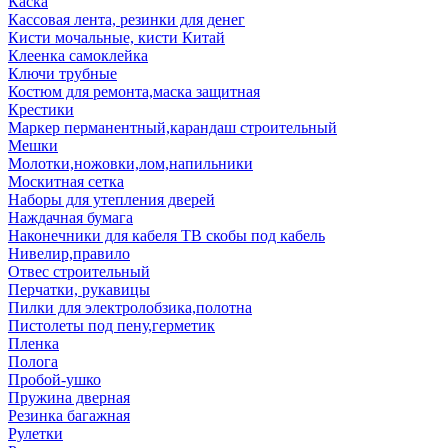
Каска
Кассовая лента, резинки для денег
Кисти мочальные, кисти Китай
Клеенка самоклейка
Ключи трубные
Костюм для ремонта,маска защитная
Крестики
Маркер перманентный,карандаш строительный
Мешки
Молотки,ножовки,лом,напильники
Москитная сетка
Наборы для утепления дверей
Наждачная бумага
Наконечники для кабеля ТВ скобы под кабель
Нивелир,правило
Отвес строительный
Перчатки, рукавицы
Пилки для электролобзика,полотна
Пистолеты под пену,герметик
Пленка
Полога
Пробой-ушко
Пружина дверная
Резинка багажная
Рулетки