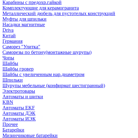
Карабины с предохр.гайкой
Комплектующие для керамогранита
Металлический дюбель для пустотелых конструкций
Муфты для шпильки
Насадки магнитные
Driva
Китай
Германия
Саморез "Улитка"
Саморезы по бетону(монтажные шурупы)
Чопы
Шайбы
Шайбы гровер
Шайбы с увеличенным нар.диаметром
Шпильки
Шурупы мебельные (конфирмат шестигранный)
Электротовары
Автоматы и щитки
KBN
Автоматы EKF
Автоматы ДЭК
Автоматы ИЭК
Прочее
Батарейки
Мизинчиковые батарейки