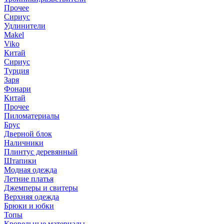
Прочее
Сириус
Удлинители
Makel
Viko
Китай
Сириус
Турция
Заря
Фонари
Китай
Прочее
Пиломатериалы
Брус
Дверной блок
Наличники
Плинтус деревянный
Штапики
Модная одежда
Летние платья
Джемперы и свитеры
Верхняя одежда
Брюки и юбки
Топы
Кровельные материалы