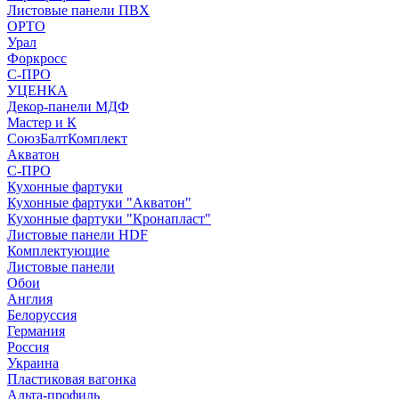
Листовые панели ПВХ
ОРТО
Урал
Форкросс
С-ПРО
УЦЕНКА
Декор-панели МДФ
Мастер и К
СоюзБалтКомплект
Акватон
С-ПРО
Кухонные фартуки
Кухонные фартуки "Акватон"
Кухонные фартуки "Кронапласт"
Листовые панели HDF
Комплектующие
Листовые панели
Обои
Англия
Белоруссия
Германия
Россия
Украина
Пластиковая вагонка
Альта-профиль