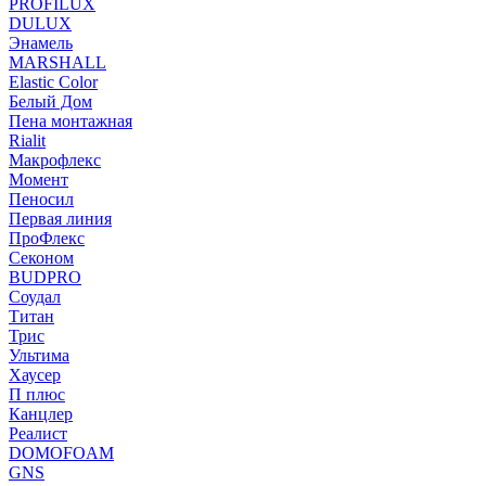
PROFILUX
DULUX
Энамель
MARSHALL
Elastic Color
Белый Дом
Пена монтажная
Rialit
Макрофлекс
Момент
Пеносил
Первая линия
ПроФлекс
Секоном
BUDPRO
Соудал
Титан
Трис
Ультима
Хаусер
П плюс
Канцлер
Реалист
DOMOFOAM
GNS