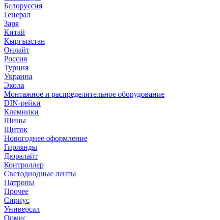
Белоруссия
Генерал
Заря
Китай
Кыргызстан
Онлайт
Россия
Турция
Украина
Экола
Монтажное и распределительное оборудование
DIN-рейки
Клемники
Шины
Щиток
Новогоднее оформление
Гирлянды
Дюралайт
Контроллер
Светодиодные ленты
Патроны
Прочее
Сириус
Универсал
Ормис