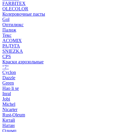
FARBITEX
OLECOLOR
Колеровочные пасты
Gol
Оптилюкс
Палиж
Текс
ACOMIX
РАДУГА
SNIEZKA
CPS
Краски аэрозольные
"7"
Cyclon
Dazzle
Green
Hao li se
Inral
Jobi
Michel
Nicarter
Rust-Oleum
Китай
Натан
Олимп