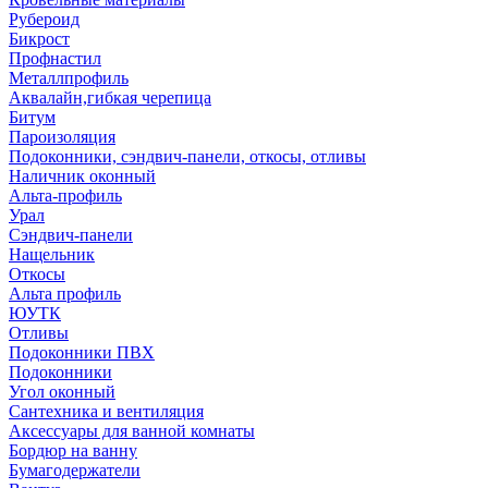
Рубероид
Бикрост
Профнастил
Металлпрофиль
Аквалайн,гибкая черепица
Битум
Пароизоляция
Подоконники, сэндвич-панели, откосы, отливы
Наличник оконный
Альта-профиль
Урал
Сэндвич-панели
Нащельник
Откосы
Альта профиль
ЮУТК
Отливы
Подоконники ПВХ
Подоконники
Угол оконный
Сантехника и вентиляция
Аксессуары для ванной комнаты
Бордюр на ванну
Бумагодержатели