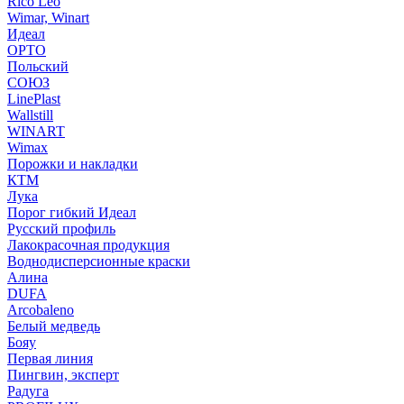
Rico Leo
Wimar, Winart
Идеал
ОРТО
Польский
СОЮЗ
LinePlast
Wallstill
WINART
Wimax
Порожки и накладки
КТМ
Лука
Порог гибкий Идеал
Русский профиль
Лакокрасочная продукция
Воднодисперсионные краски
Алина
DUFA
Arcobaleno
Белый медведь
Бояу
Первая линия
Пингвин, эксперт
Радуга