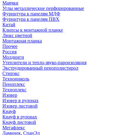
Маячки
Углы металлические перфорированные
Фурнитура к панелям МДФ
Фурнитура к панелям ПВХ
Китай
Клипсы к монтажной планке
Люкс цветной
Монтажная планка
Прочее
Россия
Молдинги
Утеплители и тепло-звуко-пароизоляция
Экструдированный пенополистирол
Стирэкс
Технониколь
Пеноплекс
Техноплекс
Изовер
Изовер в рулонах
Изовер листовой
Кнауф
Кнауф в рулонах
Кнауф листовой
Мегафлекс
Ламинек, СпанЭл