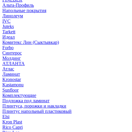
Альта-Профиль
Напольные покрытия
Линолеум
IVC
Juteks
Tarkett
Идеал
Комитекс Лин (Сыктывкар)
Forbo
Синтерос
Молдинг
АТЛАНТА
Атлас
Ламинат
Kronostar
Kastamonu
Sunfloor
Комплектующие
Подложка под ламинат
Плинтуса, порожки и накладки
Плинтус напольный пластиковый
Elsi
Kron Plast
Rico Capri