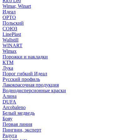
Rico Leo
Wimar, Winart
Идеал
ОРТО
Польский
СОЮЗ
LinePlast
Wallstill
WINART
Wimax
Порожки и накладки
КТМ
Лука
Порог гибкий Идеал
Русский профиль
Лакокрасочная продукция
Воднодисперсионные краски
Алина
DUFA
Arcobaleno
Белый медведь
Бояу
Первая линия
Пингвин, эксперт
Радуга