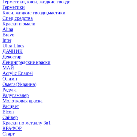
Герметики, клеи, жидкие гвозди
Герметики
Клеи, жидкие гвозди,мастики
Спец.средства
Краски и эмали
Alina
Bravo
Inter
Ultra Lines
ДАЧНИК
Декостар
Ленинградские краски
МАЙ
Acrylic Enamel
Олимп
Омега(Украина)
Радуга
Радугамалер
Молотковая краска
Расцвет
Elcon
Сайвер
Краски по металлу 3в1
КРАФОР
Старт