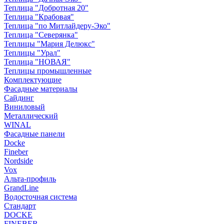
Теплица "Добротная 20"
Теплица "Крабовая"
Теплица "по Митлайдеру-Эко"
Теплица "Северянка"
Теплицы "Мария Делюкс"
Теплицы "Урал"
Теплица "НОВАЯ"
Теплицы промышленные
Комплектующие
Фасадные материалы
Сайдинг
Виниловый
Металлический
WINAL
Фасадные панели
Docke
Fineber
Nordside
Vox
Альта-профиль
GrandLine
Водосточная система
Стандарт
DOCKE
FINEBER