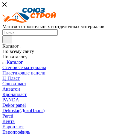
Магазин строительных и отделочных материалов
Каталог
По всему сайту
По каталогу
Каталог
Стеновые материалы
Пластиковые панели
Ц-Пласт
Союз-пласт
Акватон
Кронапласт
PANDA
Dekor panel
Dekostar(ДекоПласт)
Pareti
Вента
Европласт
Европрофиль