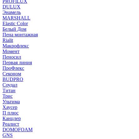
PROFILUX
DULUX
Энамель
MARSHALL
Elastic Color
Белый Дом
Пена монтажная
Rialit
Макрофлекс
Момент
Пеносил
Первая линия
ПроФлекс
Секоном
BUDPRO
Соудал
Титан
Трис
Ультима
Хаусер
П плюс
Канцлер
Реалист
DOMOFOAM
GNS