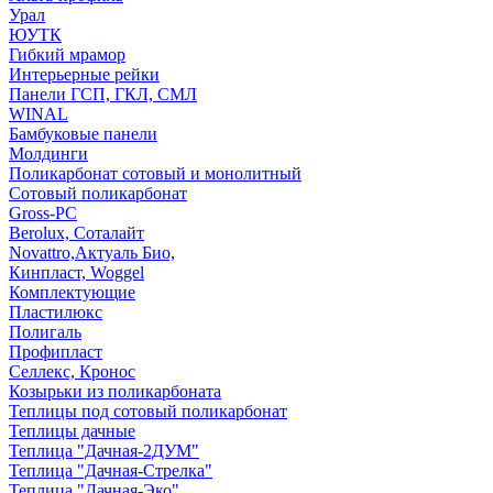
Урал
ЮУТК
Гибкий мрамор
Интерьерные рейки
Панели ГСП, ГКЛ, СМЛ
WINAL
Бамбуковые панели
Молдинги
Поликарбонат сотовый и монолитный
Сотовый поликарбонат
Gross-PC
Berolux, Соталайт
Novattro,Актуаль Био,
Кинпласт, Woggel
Комплектующие
Пластилюкс
Полигаль
Профипласт
Селлекс, Кронос
Козырьки из поликарбоната
Теплицы под сотовый поликарбонат
Теплицы дачные
Теплица "Дачная-2ДУМ"
Теплица "Дачная-Стрелка"
Теплица "Дачная-Эко"