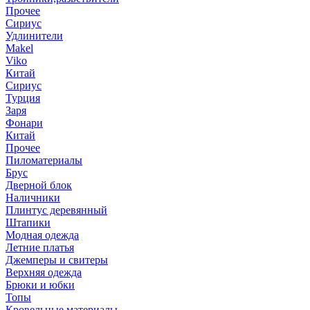
Прочее
Сириус
Удлинители
Makel
Viko
Китай
Сириус
Турция
Заря
Фонари
Китай
Прочее
Пиломатериалы
Брус
Дверной блок
Наличники
Плинтус деревянный
Штапики
Модная одежда
Летние платья
Джемперы и свитеры
Верхняя одежда
Брюки и юбки
Топы
Кровельные материалы