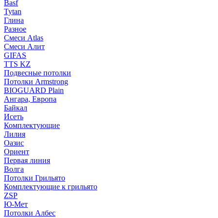
Basf
Tytan
Глина
Разное
Смеси Atlas
Смеси Алит
GIFAS
TTS KZ
Подвесные потолки
Потолки Armstrong
BIOGUARD Plain
Ангара, Европа
Байкал
Исеть
Комплектующие
Лилия
Оазис
Ориент
Первая линия
Волга
Потолки Грильято
Комплектующие к грильято
ZSP
Ю-Мет
Потолки Албес