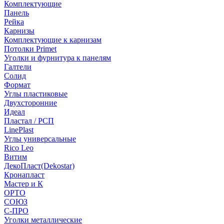
Комплектующие
Панель
Рейка
Карнизы
Комплектующие к карнизам
Потолки Primet
Уголки и фурнитура к панелям
Галтели
Солид
Формат
Углы пластиковые
Двухсторонние
Идеал
Пластал / РСП
LinePlast
Углы универсальные
Rico Leo
Витим
ДекоПласт(Dekostar)
Кронапласт
Мастер и К
ОРТО
СОЮЗ
С-ПРО
Уголки металлические