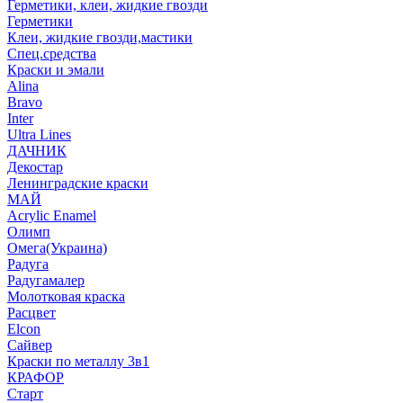
Герметики, клеи, жидкие гвозди
Герметики
Клеи, жидкие гвозди,мастики
Спец.средства
Краски и эмали
Alina
Bravo
Inter
Ultra Lines
ДАЧНИК
Декостар
Ленинградские краски
МАЙ
Acrylic Enamel
Олимп
Омега(Украина)
Радуга
Радугамалер
Молотковая краска
Расцвет
Elcon
Сайвер
Краски по металлу 3в1
КРАФОР
Старт