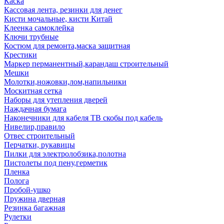
Каска
Кассовая лента, резинки для денег
Кисти мочальные, кисти Китай
Клеенка самоклейка
Ключи трубные
Костюм для ремонта,маска защитная
Крестики
Маркер перманентный,карандаш строительный
Мешки
Молотки,ножовки,лом,напильники
Москитная сетка
Наборы для утепления дверей
Наждачная бумага
Наконечники для кабеля ТВ скобы под кабель
Нивелир,правило
Отвес строительный
Перчатки, рукавицы
Пилки для электролобзика,полотна
Пистолеты под пену,герметик
Пленка
Полога
Пробой-ушко
Пружина дверная
Резинка багажная
Рулетки