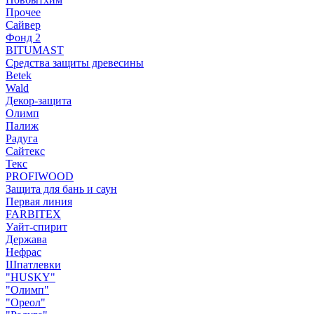
Прочее
Сайвер
Фонд 2
BITUMAST
Средства защиты древесины
Betek
Wald
Декор-защита
Олимп
Палиж
Радуга
Сайтекс
Текс
PROFIWOOD
Защита для бань и саун
Первая линия
FARBITEX
Уайт-спирит
Держава
Нефрас
Шпатлевки
"HUSKY"
"Олимп"
"Ореол"