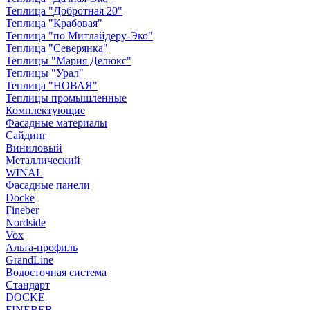
Теплица "Добротная 20"
Теплица "Крабовая"
Теплица "по Митлайдеру-Эко"
Теплица "Северянка"
Теплицы "Мария Делюкс"
Теплицы "Урал"
Теплица "НОВАЯ"
Теплицы промышленные
Комплектующие
Фасадные материалы
Сайдинг
Виниловый
Металлический
WINAL
Фасадные панели
Docke
Fineber
Nordside
Vox
Альта-профиль
GrandLine
Водосточная система
Стандарт
DOCKE
FINEBER