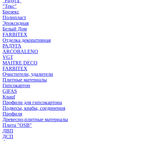
"Радуга"
"Текс"
Брозекс
Полипласт
Эпоксидная
Белый Дом
FARBITEX
Отделка декоративная
РАДУГА
ARCOBALENO
VGT
MAITRE DECO
FARBITEX
Очистители, удалители
Плитные материалы
Гипсокартон
GIFAS
Knauf
Профили для гипсокартона
Подвесы, крабы, соединения
Профиля
Древесно-плитные материалы
Плита "OSB"
ДВП
ДСП