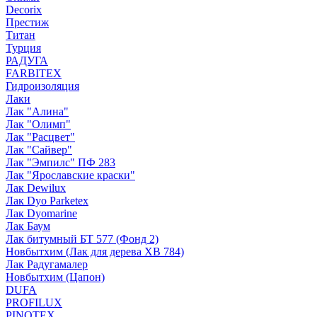
Decorix
Престиж
Титан
Турция
РАДУГА
FARBITEX
Гидроизоляция
Лаки
Лак "Алина"
Лак "Олимп"
Лак "Расцвет"
Лак "Сайвер"
Лак "Эмпилс" ПФ 283
Лак "Ярославские краски"
Лак Dewilux
Лак Dyo Parketex
Лак Dyomarine
Лак Баум
Лак битумный БТ 577 (Фонд 2)
Новбытхим (Лак для дерева ХВ 784)
Лак Радугамалер
Новбытхим (Цапон)
DUFA
PROFILUX
PINOTEX