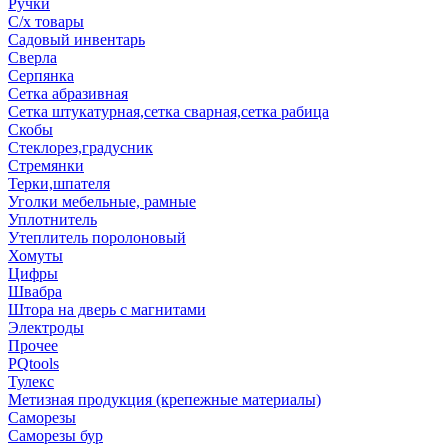
Ручки
С/х товары
Садовый инвентарь
Сверла
Серпянка
Сетка абразивная
Сетка штукатурная,сетка сварная,сетка рабица
Скобы
Стеклорез,градусник
Стремянки
Терки,шпателя
Уголки мебельные, рамные
Уплотнитель
Утеплитель поролоновый
Хомуты
Цифры
Швабра
Штора на дверь с магнитами
Электроды
Прочее
PQtools
Тулекс
Метизная продукция (крепежные материалы)
Саморезы
Саморезы бур