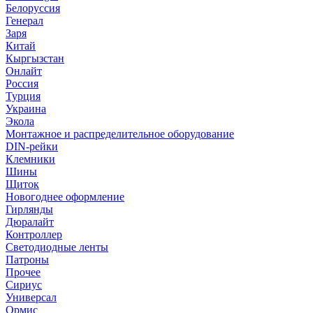
Белоруссия
Генерал
Заря
Китай
Кыргызстан
Онлайт
Россия
Турция
Украина
Экола
Монтажное и распределительное оборудование
DIN-рейки
Клемники
Шины
Щиток
Новогоднее оформление
Гирлянды
Дюралайт
Контроллер
Светодиодные ленты
Патроны
Прочее
Сириус
Универсал
Ормис