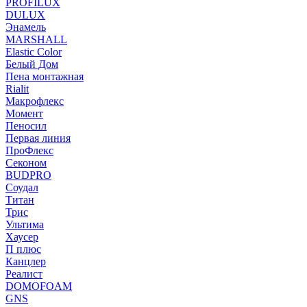
PROFILUX
DULUX
Энамель
MARSHALL
Elastic Color
Белый Дом
Пена монтажная
Rialit
Макрофлекс
Момент
Пеносил
Первая линия
ПроФлекс
Секоном
BUDPRO
Соудал
Титан
Трис
Ультима
Хаусер
П плюс
Канцлер
Реалист
DOMOFOAM
GNS