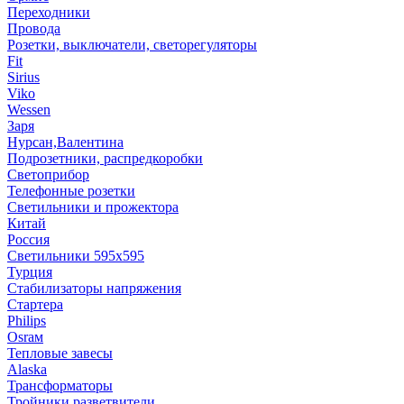
Переходники
Провода
Розетки, выключатели, светорегуляторы
Fit
Sirius
Viko
Wessen
Заря
Нурсан,Валентина
Подрозетники, распредкоробки
Светоприбор
Телефонные розетки
Светильники и прожектора
Китай
Россия
Светильники 595х595
Турция
Стабилизаторы напряжения
Стартера
Philips
Оsrам
Тепловые завесы
Alaska
Трансформаторы
Тройники,разветвители