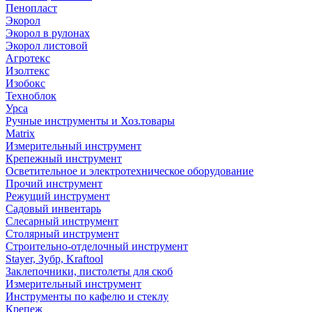
Пенопласт
Экорол
Экорол в рулонах
Экорол листовой
Агротекс
Изолтекс
Изобокс
Техноблок
Урса
Ручные инструменты и Хоз.товары
Matrix
Измерительный инструмент
Крепежный инструмент
Осветительное и электротехническое оборудование
Прочий инструмент
Режущий инструмент
Садовый инвентарь
Слесарный инструмент
Столярный инструмент
Строительно-отделочный инструмент
Stayer, Зубр, Kraftool
Заклепочники, пистолеты для скоб
Измерительный инструмент
Инструменты по кафелю и стеклу
Крепеж