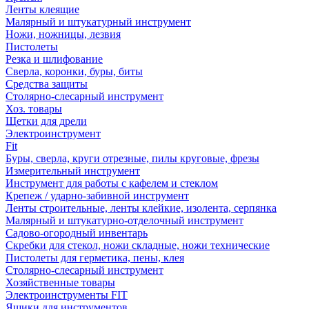
Ленты клеящие
Малярный и штукатурный инструмент
Ножи, ножницы, лезвия
Пистолеты
Резка и шлифование
Сверла, коронки, буры, биты
Средства защиты
Столярно-слесарный инструмент
Хоз. товары
Щетки для дрели
Электроинструмент
Fit
Буры, сверла, круги отрезные, пилы круговые, фрезы
Измерительный инструмент
Инструмент для работы с кафелем и стеклом
Крепеж / ударно-забивной инструмент
Ленты строительные, ленты клейкие, изолента, серпянка
Малярный и штукатурно-отделочный инструмент
Садово-огородный инвентарь
Скребки для стекол, ножи складные, ножи технические
Пистолеты для герметика, пены, клея
Столярно-слесарный инструмент
Хозяйственные товары
Электроинструменты FIT
Ящики для инструментов