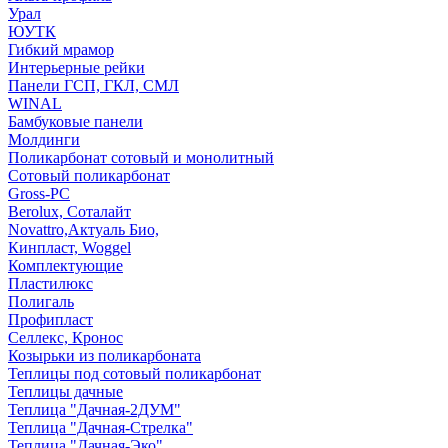
Урал
ЮУТК
Гибкий мрамор
Интерьерные рейки
Панели ГСП, ГКЛ, СМЛ
WINAL
Бамбуковые панели
Молдинги
Поликарбонат сотовый и монолитный
Сотовый поликарбонат
Gross-PC
Berolux, Соталайт
Novattro,Актуаль Био,
Кинпласт, Woggel
Комплектующие
Пластилюкс
Полигаль
Профипласт
Селлекс, Кронос
Козырьки из поликарбоната
Теплицы под сотовый поликарбонат
Теплицы дачные
Теплица "Дачная-2ДУМ"
Теплица "Дачная-Стрелка"
Теплица "Дачная-Эко"