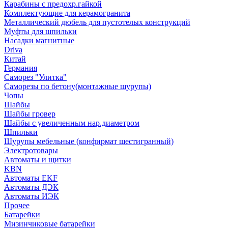
Карабины с предохр.гайкой
Комплектующие для керамогранита
Металлический дюбель для пустотелых конструкций
Муфты для шпильки
Насадки магнитные
Driva
Китай
Германия
Саморез "Улитка"
Саморезы по бетону(монтажные шурупы)
Чопы
Шайбы
Шайбы гровер
Шайбы с увеличенным нар.диаметром
Шпильки
Шурупы мебельные (конфирмат шестигранный)
Электротовары
Автоматы и щитки
KBN
Автоматы EKF
Автоматы ДЭК
Автоматы ИЭК
Прочее
Батарейки
Мизинчиковые батарейки