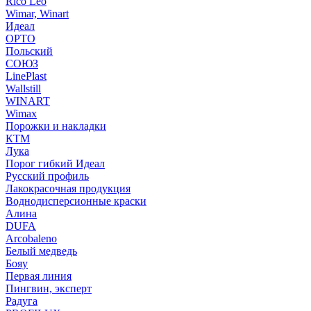
Rico Leo
Wimar, Winart
Идеал
ОРТО
Польский
СОЮЗ
LinePlast
Wallstill
WINART
Wimax
Порожки и накладки
КТМ
Лука
Порог гибкий Идеал
Русский профиль
Лакокрасочная продукция
Воднодисперсионные краски
Алина
DUFA
Arcobaleno
Белый медведь
Бояу
Первая линия
Пингвин, эксперт
Радуга