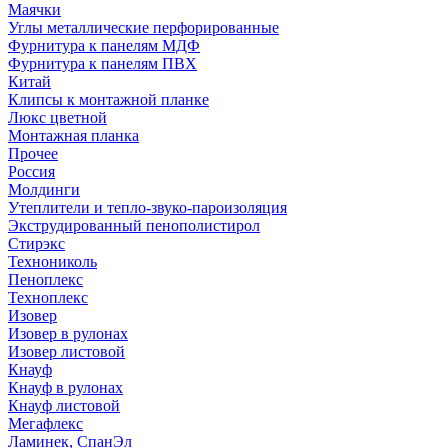
Маячки
Углы металлические перфорированные
Фурнитура к панелям МДФ
Фурнитура к панелям ПВХ
Китай
Клипсы к монтажной планке
Люкс цветной
Монтажная планка
Прочее
Россия
Молдинги
Утеплители и тепло-звуко-пароизоляция
Экструдированный пенополистирол
Стирэкс
Технониколь
Пеноплекс
Техноплекс
Изовер
Изовер в рулонах
Изовер листовой
Кнауф
Кнауф в рулонах
Кнауф листовой
Мегафлекс
Ламинек, СпанЭл