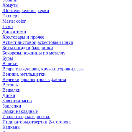
Хомуты
Шпателя,кельмы,терки
Эксперт
Master color
Тэмп
Диски темп
Хоз.товары и прочее
Асбест листовой,асбестовый шнур
Биты,насадки,балеринки
Бокорезы,ножницы по металлу
Буры
Валики
Ведра,тазы,чашки, кружки,горшки,вазы
Веники, метла,щетки
Веревки,арканы,троссы,бабина
Ветошь
Вешалки
Диски
Завертка,засов
Заклепки
Замки накладные
Изоленты ,скотч,ленты.
Индикаторы,отвертки 2-х сторон.
Капканы