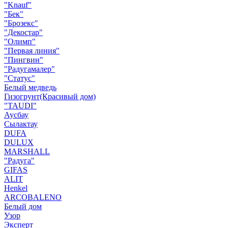
"Knauf"
"Бек"
"Брозекс"
"Декостар"
"Олимп"
"Первая линия"
"Пингвин"
"Радугамалер"
"Статус"
Белый медведь
Гизогрунт(Красивый дом)
"TAUDI"
Аусбау
Сылактау
DUFA
DULUX
MARSHALL
"Радуга"
GIFAS
ALIT
Henkel
ARCOBALENO
Белый дом
Узор
Эксперт