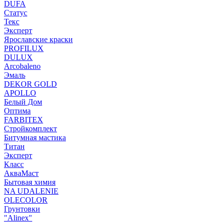
DUFA
Статус
Текс
Эксперт
Ярославские краски
PROFILUX
DULUX
Arcobaleno
Эмаль
DEKOR GOLD
APOLLO
Белый Дом
Оптима
FARBITEX
Стройкомплект
Битумная мастика
Титан
Эксперт
Класс
АкваМаст
Бытовая химия
NA UDALENIE
OLECOLOR
Грунтовки
"Alinex"