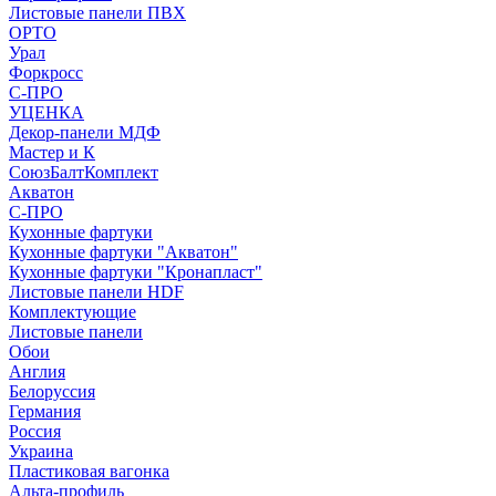
Листовые панели ПВХ
ОРТО
Урал
Форкросс
С-ПРО
УЦЕНКА
Декор-панели МДФ
Мастер и К
СоюзБалтКомплект
Акватон
С-ПРО
Кухонные фартуки
Кухонные фартуки "Акватон"
Кухонные фартуки "Кронапласт"
Листовые панели HDF
Комплектующие
Листовые панели
Обои
Англия
Белоруссия
Германия
Россия
Украина
Пластиковая вагонка
Альта-профиль