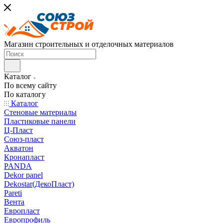
Магазин строительных и отделочных материалов
Каталог
По всему сайту
По каталогу
Каталог
Стеновые материалы
Пластиковые панели
Ц-Пласт
Союз-пласт
Акватон
Кронапласт
PANDA
Dekor panel
Dekostar(ДекоПласт)
Pareti
Вента
Европласт
Европрофиль