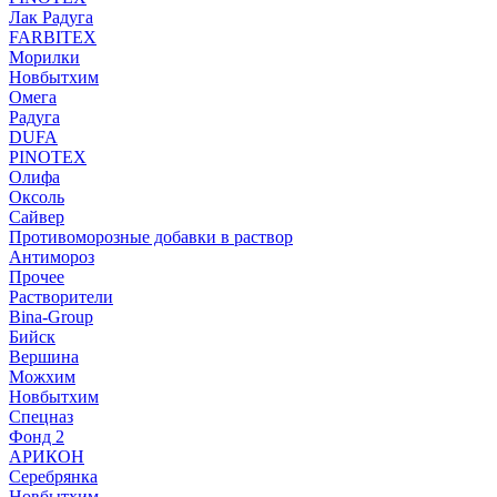
Лак Радуга
FARBITEX
Морилки
Новбытхим
Омега
Радуга
DUFA
PINOTEX
Олифа
Оксоль
Сайвер
Противоморозные добавки в раствор
Антимороз
Прочее
Растворители
Bina-Group
Бийск
Вершина
Можхим
Новбытхим
Спецназ
Фонд 2
АРИКОН
Серебрянка
Новбытхим