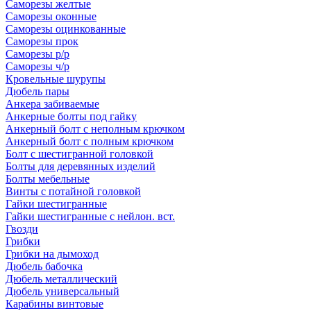
Саморезы желтые
Саморезы оконные
Саморезы оцинкованные
Саморезы прок
Саморезы р/р
Саморезы ч/р
Кровельные шурупы
Дюбель пары
Анкера забиваемые
Анкерные болты под гайку
Анкерный болт с неполным крючком
Анкерный болт с полным крючком
Болт с шестигранной головкой
Болты для деревянных изделий
Болты мебельные
Винты с потайной головкой
Гайки шестигранные
Гайки шестигранные с нейлон. вст.
Гвозди
Грибки
Грибки на дымоход
Дюбель бабочка
Дюбель металлический
Дюбель универсальный
Карабины винтовые