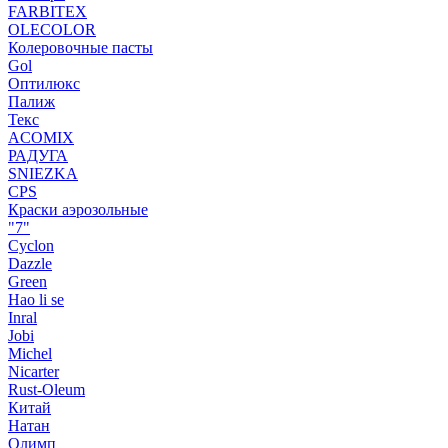
FARBITEX
OLECOLOR
Колеровочные пасты
Gol
Оптилюкс
Палиж
Текс
ACOMIX
РАДУГА
SNIEZKA
CPS
Краски аэрозольные
"7"
Cyclon
Dazzle
Green
Hao li se
Inral
Jobi
Michel
Nicarter
Rust-Oleum
Китай
Натан
Олимп