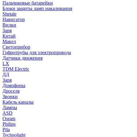
Пальчиковые батарейки
Блоки защиты ламп накаливания
Shetale
Навигатор
Вилки
Заря
Китай
Макел
Светоприбор
Гофротрубы для электропровода
Датчики движения
LX
TDM Electric
ДД
Заря
Домофоны
Дроселя
Звонки
Кабель каналы
Лампы
ASD
Osram
Philips
Pila
Technolight