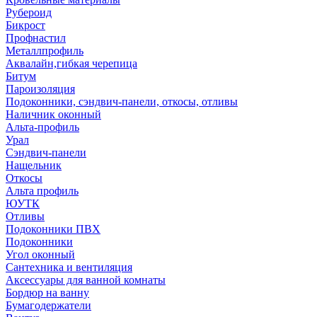
Рубероид
Бикрост
Профнастил
Металлпрофиль
Аквалайн,гибкая черепица
Битум
Пароизоляция
Подоконники, сэндвич-панели, откосы, отливы
Наличник оконный
Альта-профиль
Урал
Сэндвич-панели
Нащельник
Откосы
Альта профиль
ЮУТК
Отливы
Подоконники ПВХ
Подоконники
Угол оконный
Сантехника и вентиляция
Аксессуары для ванной комнаты
Бордюр на ванну
Бумагодержатели