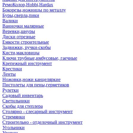
РемоКолор,Hobbi,Hardax
Бокорезы,ножницы по металлу
Буры,сверла,пики
Валики
Ванночки малярные
Веревки,шнуры
Диски отрезные
Емкости строительные
Задвижки, ручки-скобы
Кисти,макловицы
Ключи трубные,имбусовые, гаечные
Крепежный инструмент
Крестики
Ленты
Ножовки,ножи канцеляркие
Пистолеты для пены,герметиков
Рулетки
Садовый инвентарь
Светильники
Скобы для степлера
Столярно - слесарный инструмент
Стремянки
Строительно - отделочный инструмент
Угольники
Уровни