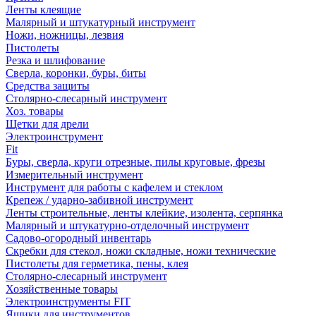
Ленты клеящие
Малярный и штукатурный инструмент
Ножи, ножницы, лезвия
Пистолеты
Резка и шлифование
Сверла, коронки, буры, биты
Средства защиты
Столярно-слесарный инструмент
Хоз. товары
Щетки для дрели
Электроинструмент
Fit
Буры, сверла, круги отрезные, пилы круговые, фрезы
Измерительный инструмент
Инструмент для работы с кафелем и стеклом
Крепеж / ударно-забивной инструмент
Ленты строительные, ленты клейкие, изолента, серпянка
Малярный и штукатурно-отделочный инструмент
Садово-огородный инвентарь
Скребки для стекол, ножи складные, ножи технические
Пистолеты для герметика, пены, клея
Столярно-слесарный инструмент
Хозяйственные товары
Электроинструменты FIT
Ящики для инструментов