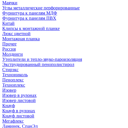
Маячки
Углы металлические перфорированные
Фурнитура к панелям МДФ
Фурнитура к панелям ПВХ
Китай
Клипсы к монтажной планке
Люкс цветной
Монтажная планка
Прочее
Россия
Молдинги
Утеплители и тепло-звуко-пароизоляция
Экструдированный пенополистирол
Стирэкс
Технониколь
Пеноплекс
Техноплекс
Изовер
Изовер в рулонах
Изовер листовой
Кнауф
Кнауф в рулонах
Кнауф листовой
Мегафлекс
Ламинек, СпанЭл