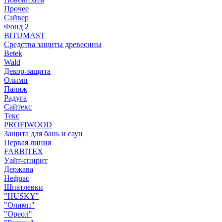
Прочее
Сайвер
Фонд 2
BITUMAST
Средства защиты древесины
Betek
Wald
Декор-защита
Олимп
Палиж
Радуга
Сайтекс
Текс
PROFIWOOD
Защита для бань и саун
Первая линия
FARBITEX
Уайт-спирит
Держава
Нефрас
Шпатлевки
"HUSKY"
"Олимп"
"Ореол"