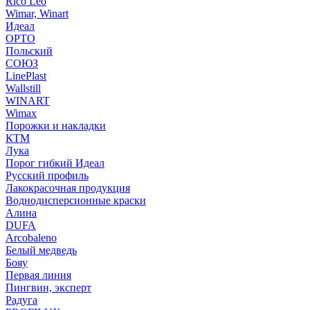
Rico Leo
Wimar, Winart
Идеал
ОРТО
Польский
СОЮЗ
LinePlast
Wallstill
WINART
Wimax
Порожки и накладки
КТМ
Лука
Порог гибкий Идеал
Русский профиль
Лакокрасочная продукция
Воднодисперсионные краски
Алина
DUFA
Arcobaleno
Белый медведь
Бояу
Первая линия
Пингвин, эксперт
Радуга