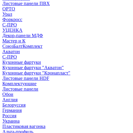
Листовые панели ПВХ
ОРТО
Урал
Форкросс
С-ПРО
УЦЕНКА
Декор-панели МДФ
Мастер и К
СоюзБалтКомплект
Акватон
С-ПРО
Кухонные фартуки
Кухонные фартуки "Акватон"
Кухонные фартуки "Кронапласт"
Листовые панели HDF
Комплектующие
Листовые панели
Обои
Англия
Белоруссия
Германия
Россия
Украина
Пластиковая вагонка
Альта-профиль