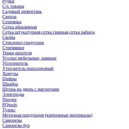
Ручки
С/х товары
Садовый инвентарь
Сверла
Серпянка
Сетка абразивная
Сетка штукатурная,сетка сварная,сетка рабица
Скобы
Стеклорез,градусник
Стремянки
Терки,шпателя
Уголки мебельные, рамные
Уплотнитель
Утеплитель поролоновый
Хомуты
Цифры
Швабра
Штора на дверь с магнитами
Электроды
Прочее
PQtools
Тулекс
Метизная продукция (крепежные материалы)
Саморезы
Саморезы бур