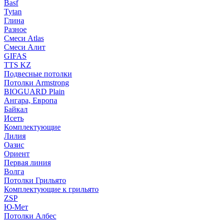
Basf
Tytan
Глина
Разное
Смеси Atlas
Смеси Алит
GIFAS
TTS KZ
Подвесные потолки
Потолки Armstrong
BIOGUARD Plain
Ангара, Европа
Байкал
Исеть
Комплектующие
Лилия
Оазис
Ориент
Первая линия
Волга
Потолки Грильято
Комплектующие к грильято
ZSP
Ю-Мет
Потолки Албес