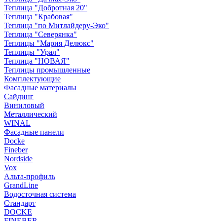
Теплица "Добротная 20"
Теплица "Крабовая"
Теплица "по Митлайдеру-Эко"
Теплица "Северянка"
Теплицы "Мария Делюкс"
Теплицы "Урал"
Теплица "НОВАЯ"
Теплицы промышленные
Комплектующие
Фасадные материалы
Сайдинг
Виниловый
Металлический
WINAL
Фасадные панели
Docke
Fineber
Nordside
Vox
Альта-профиль
GrandLine
Водосточная система
Стандарт
DOCKE
FINEBER