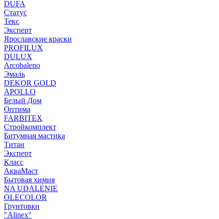
DUFA
Статус
Текс
Эксперт
Ярославские краски
PROFILUX
DULUX
Arcobaleno
Эмаль
DEKOR GOLD
APOLLO
Белый Дом
Оптима
FARBITEX
Стройкомплект
Битумная мастика
Титан
Эксперт
Класс
АкваМаст
Бытовая химия
NA UDALENIE
OLECOLOR
Грунтовки
"Alinex"