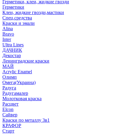
Герметики, клеи, жидкие гвозди
Герметики
Клеи, жидкие гвозди,мастики
Спец.средства
Краски и эмали
Alina
Bravo
Inter
Ultra Lines
ДАЧНИК
Декостар
Ленинградские краски
МАЙ
Acrylic Enamel
Олимп
Омега(Украина)
Радуга
Радугамалер
Молотковая краска
Расцвет
Elcon
Сайвер
Краски по металлу 3в1
КРАФОР
Старт