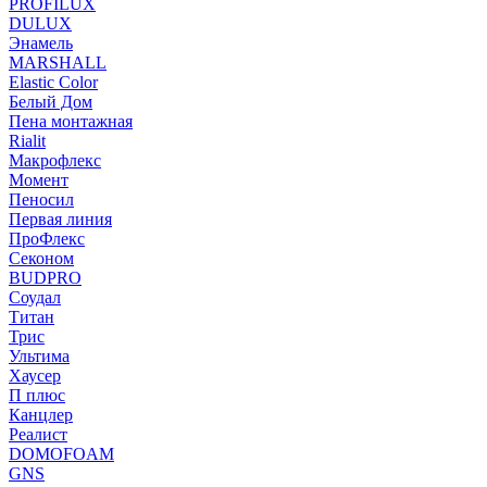
PROFILUX
DULUX
Энамель
MARSHALL
Elastic Color
Белый Дом
Пена монтажная
Rialit
Макрофлекс
Момент
Пеносил
Первая линия
ПроФлекс
Секоном
BUDPRO
Соудал
Титан
Трис
Ультима
Хаусер
П плюс
Канцлер
Реалист
DOMOFOAM
GNS