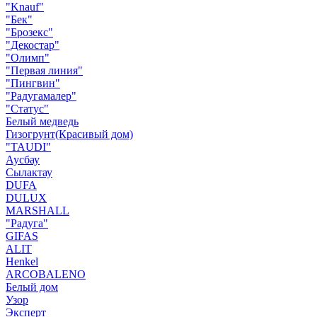
"Knauf"
"Бек"
"Брозекс"
"Декостар"
"Олимп"
"Первая линия"
"Пингвин"
"Радугамалер"
"Статус"
Белый медведь
Гизогрунт(Красивый дом)
"TAUDI"
Аусбау
Сылактау
DUFA
DULUX
MARSHALL
"Радуга"
GIFAS
ALIT
Henkel
ARCOBALENO
Белый дом
Узор
Эксперт