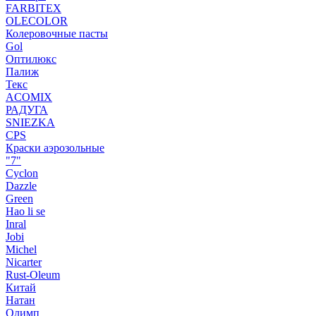
FARBITEX
OLECOLOR
Колеровочные пасты
Gol
Оптилюкс
Палиж
Текс
ACOMIX
РАДУГА
SNIEZKA
CPS
Краски аэрозольные
"7"
Cyclon
Dazzle
Green
Hao li se
Inral
Jobi
Michel
Nicarter
Rust-Oleum
Китай
Натан
Олимп