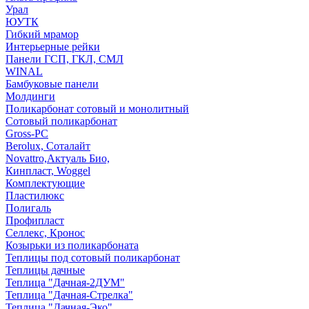
Урал
ЮУТК
Гибкий мрамор
Интерьерные рейки
Панели ГСП, ГКЛ, СМЛ
WINAL
Бамбуковые панели
Молдинги
Поликарбонат сотовый и монолитный
Сотовый поликарбонат
Gross-PC
Berolux, Соталайт
Novattro,Актуаль Био,
Кинпласт, Woggel
Комплектующие
Пластилюкс
Полигаль
Профипласт
Селлекс, Кронос
Козырьки из поликарбоната
Теплицы под сотовый поликарбонат
Теплицы дачные
Теплица "Дачная-2ДУМ"
Теплица "Дачная-Стрелка"
Теплица "Дачная-Эко"