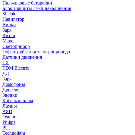
Пальчиковые батарейки
Блоки защиты ламп накаливания
Shetale
Навигатор
Вилки
Заря
Китай
Макел
Светоприбор
Гофротрубы для электропровода
Датчики движения
LX
TDM Electric
ДД
Заря
Домофоны
Дроселя
Звонки
Кабель каналы
Лампы
ASD
Osram
Philips
Pila
Technolight