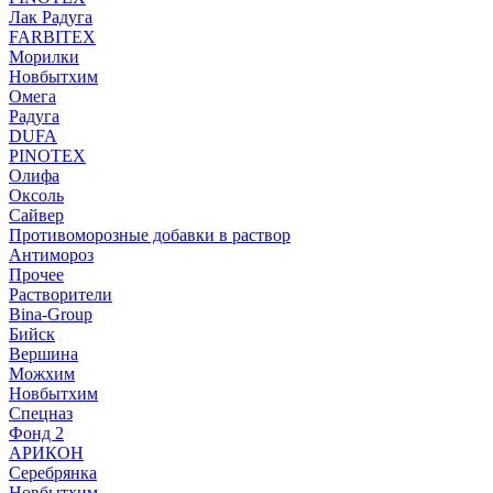
Лак Радуга
FARBITEX
Морилки
Новбытхим
Омега
Радуга
DUFA
PINOTEX
Олифа
Оксоль
Сайвер
Противоморозные добавки в раствор
Антимороз
Прочее
Растворители
Bina-Group
Бийск
Вершина
Можхим
Новбытхим
Спецназ
Фонд 2
АРИКОН
Серебрянка
Новбытхим