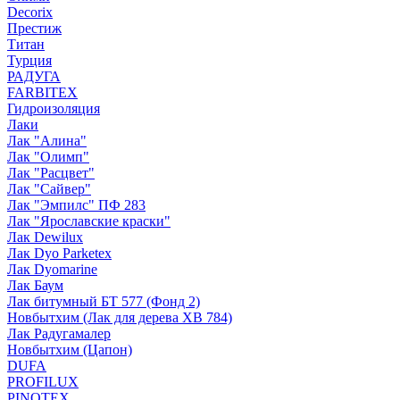
Decorix
Престиж
Титан
Турция
РАДУГА
FARBITEX
Гидроизоляция
Лаки
Лак "Алина"
Лак "Олимп"
Лак "Расцвет"
Лак "Сайвер"
Лак "Эмпилс" ПФ 283
Лак "Ярославские краски"
Лак Dewilux
Лак Dyo Parketex
Лак Dyomarine
Лак Баум
Лак битумный БТ 577 (Фонд 2)
Новбытхим (Лак для дерева ХВ 784)
Лак Радугамалер
Новбытхим (Цапон)
DUFA
PROFILUX
PINOTEX