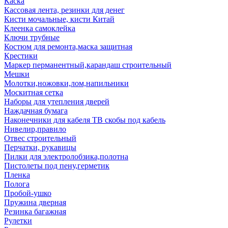
Каска
Кассовая лента, резинки для денег
Кисти мочальные, кисти Китай
Клеенка самоклейка
Ключи трубные
Костюм для ремонта,маска защитная
Крестики
Маркер перманентный,карандаш строительный
Мешки
Молотки,ножовки,лом,напильники
Москитная сетка
Наборы для утепления дверей
Наждачная бумага
Наконечники для кабеля ТВ скобы под кабель
Нивелир,правило
Отвес строительный
Перчатки, рукавицы
Пилки для электролобзика,полотна
Пистолеты под пену,герметик
Пленка
Полога
Пробой-ушко
Пружина дверная
Резинка багажная
Рулетки