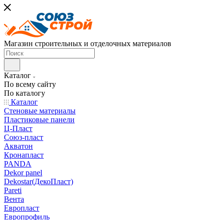
Магазин строительных и отделочных материалов
Каталог
По всему сайту
По каталогу
Каталог
Стеновые материалы
Пластиковые панели
Ц-Пласт
Союз-пласт
Акватон
Кронапласт
PANDA
Dekor panel
Dekostar(ДекоПласт)
Pareti
Вента
Европласт
Европрофиль