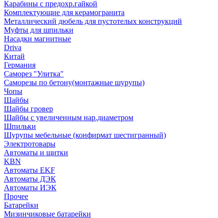
Карабины с предохр.гайкой
Комплектующие для керамогранита
Металлический дюбель для пустотелых конструкций
Муфты для шпильки
Насадки магнитные
Driva
Китай
Германия
Саморез "Улитка"
Саморезы по бетону(монтажные шурупы)
Чопы
Шайбы
Шайбы гровер
Шайбы с увеличенным нар.диаметром
Шпильки
Шурупы мебельные (конфирмат шестигранный)
Электротовары
Автоматы и щитки
KBN
Автоматы EKF
Автоматы ДЭК
Автоматы ИЭК
Прочее
Батарейки
Мизинчиковые батарейки