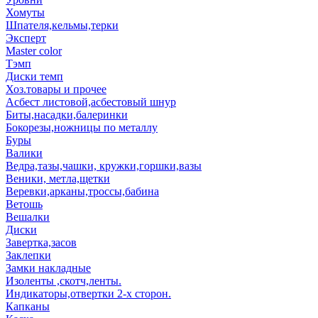
Хомуты
Шпателя,кельмы,терки
Эксперт
Master color
Тэмп
Диски темп
Хоз.товары и прочее
Асбест листовой,асбестовый шнур
Биты,насадки,балеринки
Бокорезы,ножницы по металлу
Буры
Валики
Ведра,тазы,чашки, кружки,горшки,вазы
Веники, метла,щетки
Веревки,арканы,троссы,бабина
Ветошь
Вешалки
Диски
Завертка,засов
Заклепки
Замки накладные
Изоленты ,скотч,ленты.
Индикаторы,отвертки 2-х сторон.
Капканы