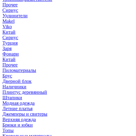
Прочее
Сириус
Удлинители
Makel
Viko
Китай
Сириус
Турция
Заря
Фонари
Китай
Прочее
Пиломатериалы
Брус
Дверной блок
Наличники
Плинтус деревянный
Штапики
Модная одежда
Летние платья
Джемперы и свитеры
Верхняя одежда
Брюки и юбки
Топы
Кровельные материалы