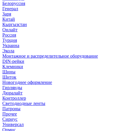
Белоруссия
Генерал
Заря
Китай
Кыргызстан
Онлайт
Россия
Турция
Украина
Экола
Монтажное и распределительное оборудование
DIN-рейки
Клемники
Шины
Щиток
Новогоднее оформление
Гирлянды
Дюралайт
Контроллер
Светодиодные ленты
Патроны
Прочее
Сириус
Универсал
Ормис