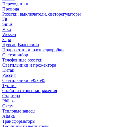
Переходники
Провода
Розетки, выключатели, светорегуляторы
Fit
Sirius
Viko
Wessen
Заря
Нурсан,Валентина
Подрозетники, распредкоробки
Светоприбор
Телефонные розетки
Светильники и прожектора
Китай
Россия
Светильники 595х595
Турция
Стабилизаторы напряжения
Стартера
Philips
Оsrам
Тепловые завесы
Alaska
Трансформаторы
Тройники,разветвители