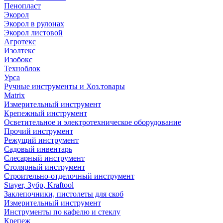
Пенопласт
Экорол
Экорол в рулонах
Экорол листовой
Агротекс
Изолтекс
Изобокс
Техноблок
Урса
Ручные инструменты и Хоз.товары
Matrix
Измерительный инструмент
Крепежный инструмент
Осветительное и электротехническое оборудование
Прочий инструмент
Режущий инструмент
Садовый инвентарь
Слесарный инструмент
Столярный инструмент
Строительно-отделочный инструмент
Stayer, Зубр, Kraftool
Заклепочники, пистолеты для скоб
Измерительный инструмент
Инструменты по кафелю и стеклу
Крепеж