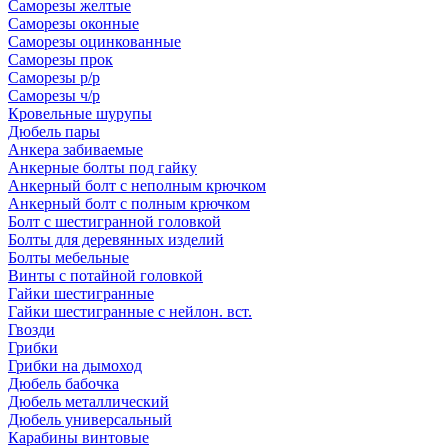
Саморезы желтые
Саморезы оконные
Саморезы оцинкованные
Саморезы прок
Саморезы р/р
Саморезы ч/р
Кровельные шурупы
Дюбель пары
Анкера забиваемые
Анкерные болты под гайку
Анкерный болт с неполным крючком
Анкерный болт с полным крючком
Болт с шестигранной головкой
Болты для деревянных изделий
Болты мебельные
Винты с потайной головкой
Гайки шестигранные
Гайки шестигранные с нейлон. вст.
Гвозди
Грибки
Грибки на дымоход
Дюбель бабочка
Дюбель металлический
Дюбель универсальный
Карабины винтовые