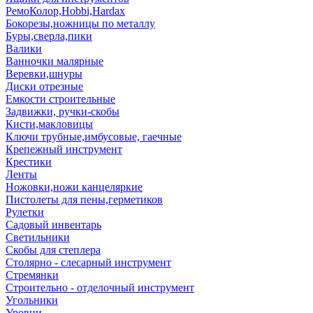
РемоКолор,Hobbi,Hardax
Бокорезы,ножницы по металлу
Буры,сверла,пики
Валики
Ванночки малярные
Веревки,шнуры
Диски отрезные
Емкости строительные
Задвижки, ручки-скобы
Кисти,макловицы
Ключи трубные,имбусовые, гаечные
Крепежный инструмент
Крестики
Ленты
Ножовки,ножи канцеляркие
Пистолеты для пены,герметиков
Рулетки
Садовый инвентарь
Светильники
Скобы для степлера
Столярно - слесарный инструмент
Стремянки
Строительно - отделочный инструмент
Угольники
Уровни