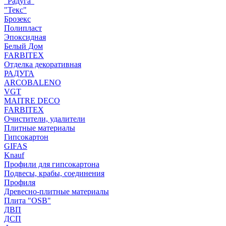
"Радуга"
"Текс"
Брозекс
Полипласт
Эпоксидная
Белый Дом
FARBITEX
Отделка декоративная
РАДУГА
ARCOBALENO
VGT
MAITRE DECO
FARBITEX
Очистители, удалители
Плитные материалы
Гипсокартон
GIFAS
Knauf
Профили для гипсокартона
Подвесы, крабы, соединения
Профиля
Древесно-плитные материалы
Плита "OSB"
ДВП
ДСП