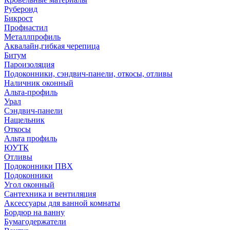
Рубероид
Бикрост
Профнастил
Металлпрофиль
Аквалайн,гибкая черепица
Битум
Пароизоляция
Подоконники, сэндвич-панели, откосы, отливы
Наличник оконный
Альта-профиль
Урал
Сэндвич-панели
Нащельник
Откосы
Альта профиль
ЮУТК
Отливы
Подоконники ПВХ
Подоконники
Угол оконный
Сантехника и вентиляция
Аксессуары для ванной комнаты
Бордюр на ванну
Бумагодержатели