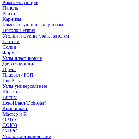
Комплектующие
Панель
Рейка
Карнизы
Комплектующие к карнизам
Потолки Primet
Уголки и фурнитура к панелям
Галтели
Солид
Формат
Углы пластиковые
Двухсторонние
Идеал
Пластал / РСП
LinePlast
Углы универсальные
Rico Leo
Витим
ДекоПласт(Dekostar)
Кронапласт
Мастер и К
ОРТО
СОЮЗ
С-ПРО
Уголки металлические