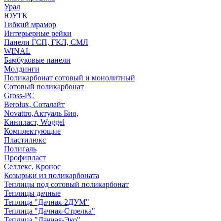
Урал
ЮУТК
Гибкий мрамор
Интерьерные рейки
Панели ГСП, ГКЛ, СМЛ
WINAL
Бамбуковые панели
Молдинги
Поликарбонат сотовый и монолитный
Сотовый поликарбонат
Gross-PC
Berolux, Соталайт
Novattro,Актуаль Био,
Кинпласт, Woggel
Комплектующие
Пластилюкс
Полигаль
Профипласт
Селлекс, Кронос
Козырьки из поликарбоната
Теплицы под сотовый поликарбонат
Теплицы дачные
Теплица "Дачная-2ДУМ"
Теплица "Дачная-Стрелка"
Теплица "Дачная-Эко"