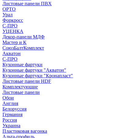
Листовые панели ПВХ
ОРТО
Урал
Форкросс
С-ПРО
УЦЕНКА
Декор-панели МДФ
Мастер и К
СоюзБалтКомплект
Акватон
С-ПРО
Кухонные фартуки
Кухонные фартуки "Акватон"
Кухонные фартуки "Кронапласт"
Листовые панели HDF
Комплектующие
Листовые панели
Обои
Англия
Белоруссия
Германия
Россия
Украина
Пластиковая вагонка
Альта-профиль