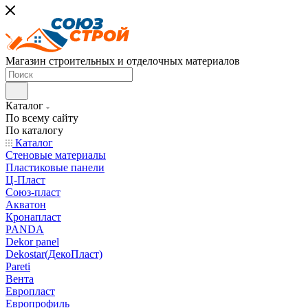
Магазин строительных и отделочных материалов
Каталог
По всему сайту
По каталогу
Каталог
Стеновые материалы
Пластиковые панели
Ц-Пласт
Союз-пласт
Акватон
Кронапласт
PANDA
Dekor panel
Dekostar(ДекоПласт)
Pareti
Вента
Европласт
Европрофиль