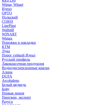
Rico Leo
Wimar, Winart
Идеал
ОРТО
Польский
СОЮЗ
LinePlast
Wallstill
WINART
Wimax
Порожки и накладки
КТМ
Лука
Порог гибкий Идеал
Русский профиль
Лакокрасочная продукция
Воднодисперсионные краски
Алина
DUFA
Arcobaleno
Белый медведь
Бояу
Первая линия
Пингвин, эксперт
Радуга