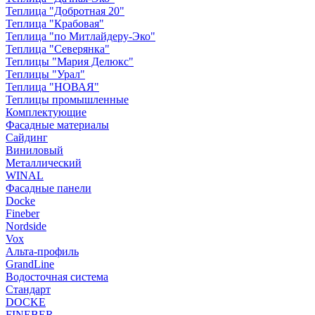
Теплица "Добротная 20"
Теплица "Крабовая"
Теплица "по Митлайдеру-Эко"
Теплица "Северянка"
Теплицы "Мария Делюкс"
Теплицы "Урал"
Теплица "НОВАЯ"
Теплицы промышленные
Комплектующие
Фасадные материалы
Сайдинг
Виниловый
Металлический
WINAL
Фасадные панели
Docke
Fineber
Nordside
Vox
Альта-профиль
GrandLine
Водосточная система
Стандарт
DOCKE
FINEBER