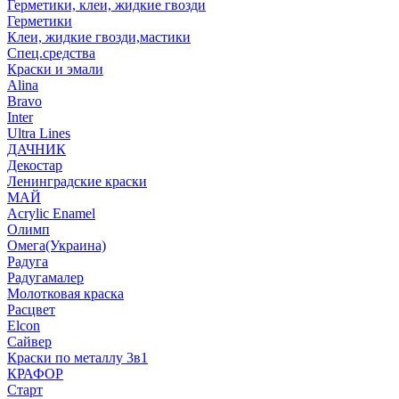
Герметики, клеи, жидкие гвозди
Герметики
Клеи, жидкие гвозди,мастики
Спец.средства
Краски и эмали
Alina
Bravo
Inter
Ultra Lines
ДАЧНИК
Декостар
Ленинградские краски
МАЙ
Acrylic Enamel
Олимп
Омега(Украина)
Радуга
Радугамалер
Молотковая краска
Расцвет
Elcon
Сайвер
Краски по металлу 3в1
КРАФОР
Старт