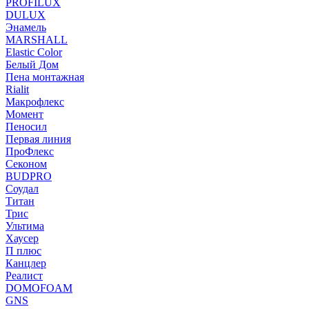
PROFILUX
DULUX
Энамель
MARSHALL
Elastic Color
Белый Дом
Пена монтажная
Rialit
Макрофлекс
Момент
Пеносил
Первая линия
ПроФлекс
Секоном
BUDPRO
Соудал
Титан
Трис
Ультима
Хаусер
П плюс
Канцлер
Реалист
DOMOFOAM
GNS