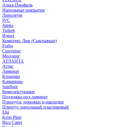
Альта-Профиль
Напольные покрытия
Линолеум
IVC
Juteks
Tarkett
Идеал
Комитекс Лин (Сыктывкар)
Forbo
Синтерос
Молдинг
АТЛАНТА
Атлас
Ламинат
Kronostar
Kastamonu
Sunfloor
Комплектующие
Подложка под ламинат
Плинтуса, порожки и накладки
Плинтус напольный пластиковый
Elsi
Kron Plast
Rico Capri