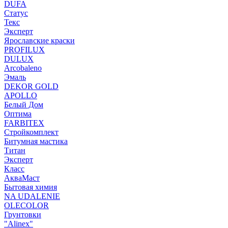
DUFA
Статус
Текс
Эксперт
Ярославские краски
PROFILUX
DULUX
Arcobaleno
Эмаль
DEKOR GOLD
APOLLO
Белый Дом
Оптима
FARBITEX
Стройкомплект
Битумная мастика
Титан
Эксперт
Класс
АкваМаст
Бытовая химия
NA UDALENIE
OLECOLOR
Грунтовки
"Alinex"