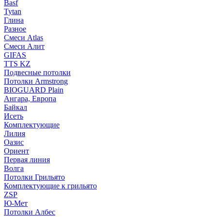
Basf
Tytan
Глина
Разное
Смеси Atlas
Смеси Алит
GIFAS
TTS KZ
Подвесные потолки
Потолки Armstrong
BIOGUARD Plain
Ангара, Европа
Байкал
Исеть
Комплектующие
Лилия
Оазис
Ориент
Первая линия
Волга
Потолки Грильято
Комплектующие к грильято
ZSP
Ю-Мет
Потолки Албес