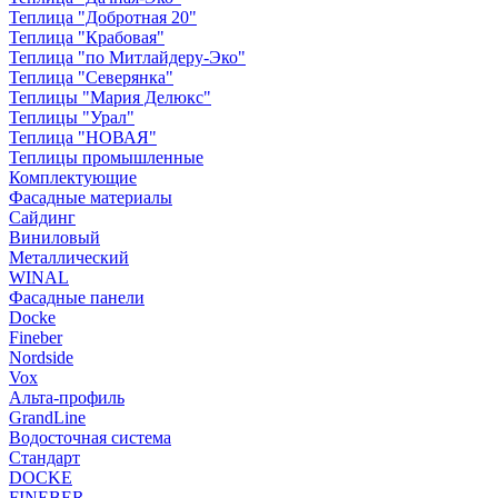
Теплица "Добротная 20"
Теплица "Крабовая"
Теплица "по Митлайдеру-Эко"
Теплица "Северянка"
Теплицы "Мария Делюкс"
Теплицы "Урал"
Теплица "НОВАЯ"
Теплицы промышленные
Комплектующие
Фасадные материалы
Сайдинг
Виниловый
Металлический
WINAL
Фасадные панели
Docke
Fineber
Nordside
Vox
Альта-профиль
GrandLine
Водосточная система
Стандарт
DOCKE
FINEBER