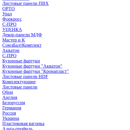
Листовые панели ПВХ
ОРТО
Урал
Форкросс
С-ПРО
УЦЕНКА
Декор-панели МДФ
Мастер и К
СоюзБалтКомплект
Акватон
С-ПРО
Кухонные фартуки
Кухонные фартуки "Акватон"
Кухонные фартуки "Кронапласт"
Листовые панели HDF
Комплектующие
Листовые панели
Обои
Англия
Белоруссия
Германия
Россия
Украина
Пластиковая вагонка
Альта-профиль