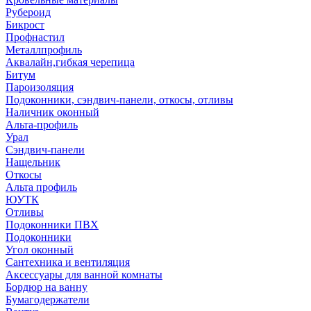
Рубероид
Бикрост
Профнастил
Металлпрофиль
Аквалайн,гибкая черепица
Битум
Пароизоляция
Подоконники, сэндвич-панели, откосы, отливы
Наличник оконный
Альта-профиль
Урал
Сэндвич-панели
Нащельник
Откосы
Альта профиль
ЮУТК
Отливы
Подоконники ПВХ
Подоконники
Угол оконный
Сантехника и вентиляция
Аксессуары для ванной комнаты
Бордюр на ванну
Бумагодержатели