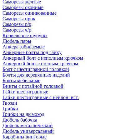
Саморезы желтые
Саморезы оконные
Саморезы оцинкованные
Саморезы прок
Саморезы р/р
Саморезы ч/р
Кровельные шурупы
Дюбель пары
Анкера забиваемые
Анкерные болты под гайку
Анкерный болт с неполным крючком
Анкерный болт с полным крючком
Болт с шестигранной головкой
Болты для деревянных изделий
Болты мебельные
Винты с потайной головкой
Гайки шестигранные
Гайки шестигранные с нейлон. вст.
Гвозди
Грибки
Грибки на дымоход
Дюбель бабочка
Дюбель металлический
Дюбель универсальный
Карабины винтовые