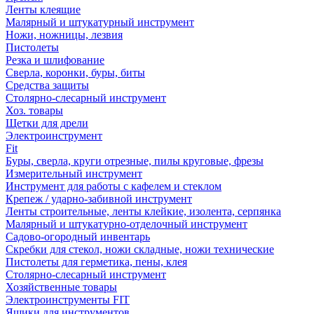
Ленты клеящие
Малярный и штукатурный инструмент
Ножи, ножницы, лезвия
Пистолеты
Резка и шлифование
Сверла, коронки, буры, биты
Средства защиты
Столярно-слесарный инструмент
Хоз. товары
Щетки для дрели
Электроинструмент
Fit
Буры, сверла, круги отрезные, пилы круговые, фрезы
Измерительный инструмент
Инструмент для работы с кафелем и стеклом
Крепеж / ударно-забивной инструмент
Ленты строительные, ленты клейкие, изолента, серпянка
Малярный и штукатурно-отделочный инструмент
Садово-огородный инвентарь
Скребки для стекол, ножи складные, ножи технические
Пистолеты для герметика, пены, клея
Столярно-слесарный инструмент
Хозяйственные товары
Электроинструменты FIT
Ящики для инструментов