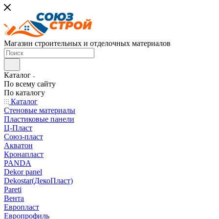
Магазин строительных и отделочных материалов
Каталог
По всему сайту
По каталогу
Каталог
Стеновые материалы
Пластиковые панели
Ц-Пласт
Союз-пласт
Акватон
Кронапласт
PANDA
Dekor panel
Dekostar(ДекоПласт)
Pareti
Вента
Европласт
Европрофиль