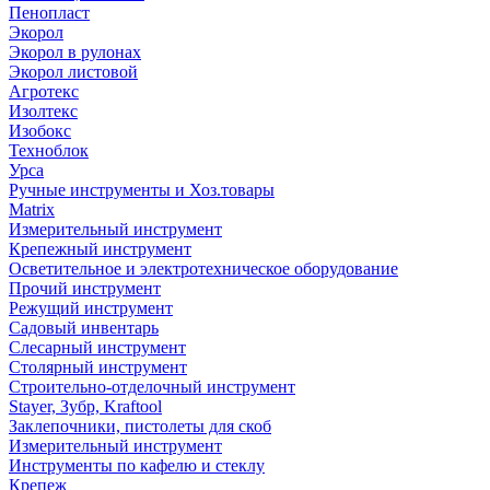
Пенопласт
Экорол
Экорол в рулонах
Экорол листовой
Агротекс
Изолтекс
Изобокс
Техноблок
Урса
Ручные инструменты и Хоз.товары
Matrix
Измерительный инструмент
Крепежный инструмент
Осветительное и электротехническое оборудование
Прочий инструмент
Режущий инструмент
Садовый инвентарь
Слесарный инструмент
Столярный инструмент
Строительно-отделочный инструмент
Stayer, Зубр, Kraftool
Заклепочники, пистолеты для скоб
Измерительный инструмент
Инструменты по кафелю и стеклу
Крепеж