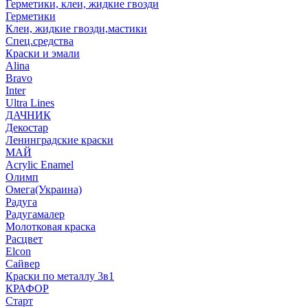
Герметики, клеи, жидкие гвозди
Герметики
Клеи, жидкие гвозди,мастики
Спец.средства
Краски и эмали
Alina
Bravo
Inter
Ultra Lines
ДАЧНИК
Декостар
Ленинградские краски
МАЙ
Acrylic Enamel
Олимп
Омега(Украина)
Радуга
Радугамалер
Молотковая краска
Расцвет
Elcon
Сайвер
Краски по металлу 3в1
КРАФОР
Старт