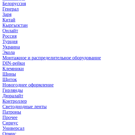
Белоруссия
Генерал
Заря
Китай
Кыргызстан
Онлайт
Россия
Турция
Украина
Экола
Монтажное и распределительное оборудование
DIN-рейки
Клемники
Шины
Щиток
Новогоднее оформление
Гирлянды
Дюралайт
Контроллер
Светодиодные ленты
Патроны
Прочее
Сириус
Универсал
Ормис