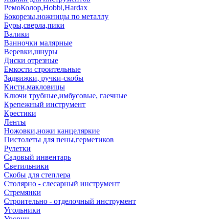
РемоКолор,Hobbi,Hardax
Бокорезы,ножницы по металлу
Буры,сверла,пики
Валики
Ванночки малярные
Веревки,шнуры
Диски отрезные
Емкости строительные
Задвижки, ручки-скобы
Кисти,макловицы
Ключи трубные,имбусовые, гаечные
Крепежный инструмент
Крестики
Ленты
Ножовки,ножи канцеляркие
Пистолеты для пены,герметиков
Рулетки
Садовый инвентарь
Светильники
Скобы для степлера
Столярно - слесарный инструмент
Стремянки
Строительно - отделочный инструмент
Угольники
Уровни