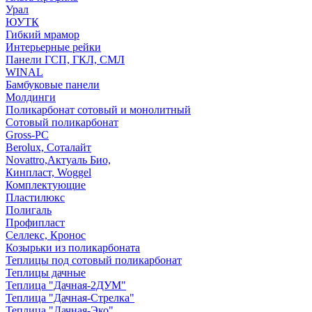
Урал
ЮУТК
Гибкий мрамор
Интерьерные рейки
Панели ГСП, ГКЛ, СМЛ
WINAL
Бамбуковые панели
Молдинги
Поликарбонат сотовый и монолитный
Сотовый поликарбонат
Gross-PC
Berolux, Соталайт
Novattro,Актуаль Био,
Кинпласт, Woggel
Комплектующие
Пластилюкс
Полигаль
Профипласт
Селлекс, Кронос
Козырьки из поликарбоната
Теплицы под сотовый поликарбонат
Теплицы дачные
Теплица "Дачная-2ДУМ"
Теплица "Дачная-Стрелка"
Теплица "Дачная-Эко"