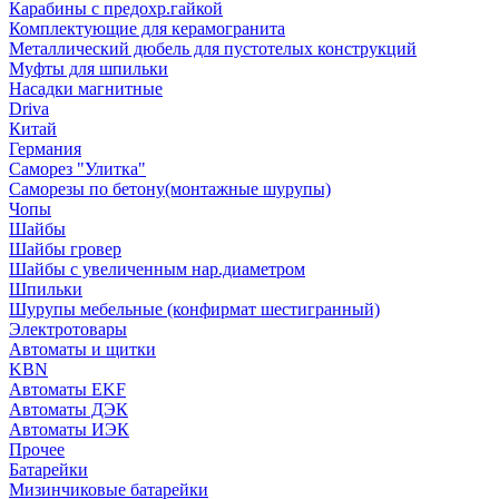
Карабины с предохр.гайкой
Комплектующие для керамогранита
Металлический дюбель для пустотелых конструкций
Муфты для шпильки
Насадки магнитные
Driva
Китай
Германия
Саморез "Улитка"
Саморезы по бетону(монтажные шурупы)
Чопы
Шайбы
Шайбы гровер
Шайбы с увеличенным нар.диаметром
Шпильки
Шурупы мебельные (конфирмат шестигранный)
Электротовары
Автоматы и щитки
KBN
Автоматы EKF
Автоматы ДЭК
Автоматы ИЭК
Прочее
Батарейки
Мизинчиковые батарейки