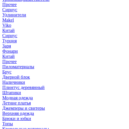
Прочее
Сириус
Удлинители
Makel
Viko
Китай
Сириус
Турция
Заря
Фонари
Китай
Прочее
Пиломатериалы
Брус
Дверной блок
Наличники
Плинтус деревянный
Штапики
Модная одежда
Летние платья
Джемперы и свитеры
Верхняя одежда
Брюки и юбки
Топы
Кровельные материалы