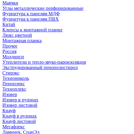
Маячки
Углы металлические перфорированные
Фурнитура к панелям МДФ
Фурнитура к панелям ПВХ
Китай
Клипсы к монтажной планке
Люкс цветной
Монтажная планка
Прочее
Россия
Молдинги
Утеплители и тепло-звуко-пароизоляция
Экструдированный пенополистирол
Стирэкс
Технониколь
Пеноплекс
Техноплекс
Изовер
Изовер в рулонах
Изовер листовой
Кнауф
Кнауф в рулонах
Кнауф листовой
Мегафлекс
Ламинек, СпанЭл