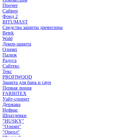
Прочее
Сайвер
Фонд 2
BITUMAST
Средства защиты древесины
Betek
Wald
Декор-защита
Олимп
Палиж
Радуга
Сайтекс
Текс
PROFIWOOD
Защита для бань и саун
Первая линия
FARBITEX
Уайт-спирит
Держава
Нефрас
Шпатлевки
"HUSKY"
"Олимп"
"Ореол"