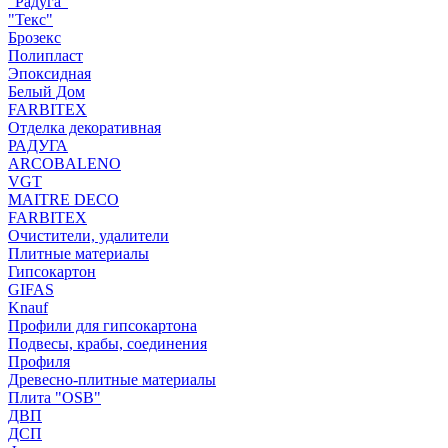
"Радуга"
"Текс"
Брозекс
Полипласт
Эпоксидная
Белый Дом
FARBITEX
Отделка декоративная
РАДУГА
ARCOBALENO
VGT
MAITRE DECO
FARBITEX
Очистители, удалители
Плитные материалы
Гипсокартон
GIFAS
Knauf
Профили для гипсокартона
Подвесы, крабы, соединения
Профиля
Древесно-плитные материалы
Плита "OSB"
ДВП
ДСП