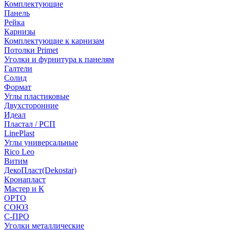
Комплектующие
Панель
Рейка
Карнизы
Комплектующие к карнизам
Потолки Primet
Уголки и фурнитура к панелям
Галтели
Солид
Формат
Углы пластиковые
Двухсторонние
Идеал
Пластал / РСП
LinePlast
Углы универсальные
Rico Leo
Витим
ДекоПласт(Dekostar)
Кронапласт
Мастер и К
ОРТО
СОЮЗ
С-ПРО
Уголки металлические