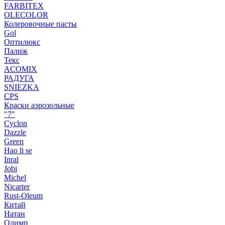
FARBITEX
OLECOLOR
Колеровочные пасты
Gol
Оптилюкс
Палиж
Текс
ACOMIX
РАДУГА
SNIEZKA
CPS
Краски аэрозольные
"7"
Cyclon
Dazzle
Green
Hao li se
Inral
Jobi
Michel
Nicarter
Rust-Oleum
Китай
Натан
Олимп