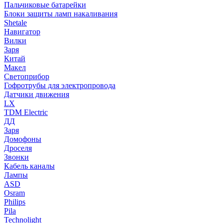
Пальчиковые батарейки
Блоки защиты ламп накаливания
Shetale
Навигатор
Вилки
Заря
Китай
Макел
Светоприбор
Гофротрубы для электропровода
Датчики движения
LX
TDM Electric
ДД
Заря
Домофоны
Дроселя
Звонки
Кабель каналы
Лампы
ASD
Osram
Philips
Pila
Technolight