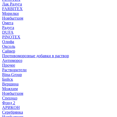
Лак Радуга
FARBITEX
Морилки
Новбытхим
Омега
Радуга
DUFA
PINOTEX
Олифа
Оксоль
Сайвер
Противоморозные добавки в раствор
Антимороз
Прочее
Растворители
Bina-Group
Бийск
Вершина
Можхим
Новбытхим
Спецназ
Фонд 2
АРИКОН
Серебрянка
Новбытхим