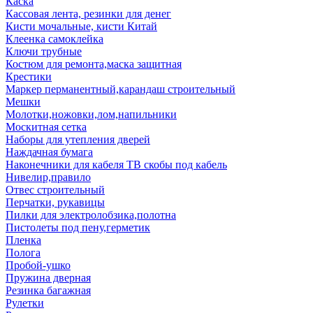
Каска
Кассовая лента, резинки для денег
Кисти мочальные, кисти Китай
Клеенка самоклейка
Ключи трубные
Костюм для ремонта,маска защитная
Крестики
Маркер перманентный,карандаш строительный
Мешки
Молотки,ножовки,лом,напильники
Москитная сетка
Наборы для утепления дверей
Наждачная бумага
Наконечники для кабеля ТВ скобы под кабель
Нивелир,правило
Отвес строительный
Перчатки, рукавицы
Пилки для электролобзика,полотна
Пистолеты под пену,герметик
Пленка
Полога
Пробой-ушко
Пружина дверная
Резинка багажная
Рулетки