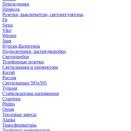
Переходники
Провода
Розетки, выключатели, светорегуляторы
Fit
Sirius
Viko
Wessen
Заря
Нурсан,Валентина
Подрозетники, распредкоробки
Светоприбор
Телефонные розетки
Светильники и прожектора
Китай
Россия
Светильники 595х595
Турция
Стабилизаторы напряжения
Стартера
Philips
Оsrам
Тепловые завесы
Alaska
Трансформаторы
Тройники,разветвители