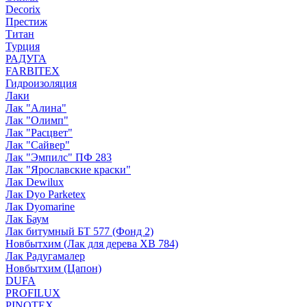
Decorix
Престиж
Титан
Турция
РАДУГА
FARBITEX
Гидроизоляция
Лаки
Лак "Алина"
Лак "Олимп"
Лак "Расцвет"
Лак "Сайвер"
Лак "Эмпилс" ПФ 283
Лак "Ярославские краски"
Лак Dewilux
Лак Dyo Parketex
Лак Dyomarine
Лак Баум
Лак битумный БТ 577 (Фонд 2)
Новбытхим (Лак для дерева ХВ 784)
Лак Радугамалер
Новбытхим (Цапон)
DUFA
PROFILUX
PINOTEX