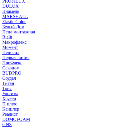
PROFILUX
DULUX
Энамель
MARSHALL
Elastic Color
Белый Дом
Пена монтажная
Rialit
Макрофлекс
Момент
Пеносил
Первая линия
ПроФлекс
Секоном
BUDPRO
Соудал
Титан
Трис
Ультима
Хаусер
П плюс
Канцлер
Реалист
DOMOFOAM
GNS