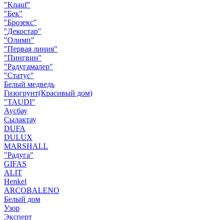
"Knauf"
"Бек"
"Брозекс"
"Декостар"
"Олимп"
"Первая линия"
"Пингвин"
"Радугамалер"
"Статус"
Белый медведь
Гизогрунт(Красивый дом)
"TAUDI"
Аусбау
Сылактау
DUFA
DULUX
MARSHALL
"Радуга"
GIFAS
ALIT
Henkel
ARCOBALENO
Белый дом
Узор
Эксперт