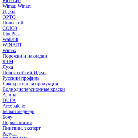
Rico Leo
Wimar, Winart
Идеал
ОРТО
Польский
СОЮЗ
LinePlast
Wallstill
WINART
Wimax
Порожки и накладки
КТМ
Лука
Порог гибкий Идеал
Русский профиль
Лакокрасочная продукция
Воднодисперсионные краски
Алина
DUFA
Arcobaleno
Белый медведь
Бояу
Первая линия
Пингвин, эксперт
Радуга