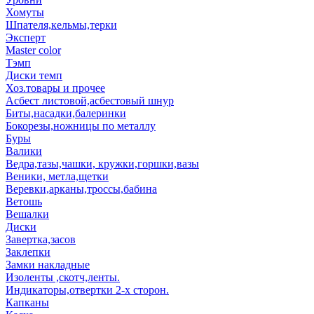
Хомуты
Шпателя,кельмы,терки
Эксперт
Master color
Тэмп
Диски темп
Хоз.товары и прочее
Асбест листовой,асбестовый шнур
Биты,насадки,балеринки
Бокорезы,ножницы по металлу
Буры
Валики
Ведра,тазы,чашки, кружки,горшки,вазы
Веники, метла,щетки
Веревки,арканы,троссы,бабина
Ветошь
Вешалки
Диски
Завертка,засов
Заклепки
Замки накладные
Изоленты ,скотч,ленты.
Индикаторы,отвертки 2-х сторон.
Капканы