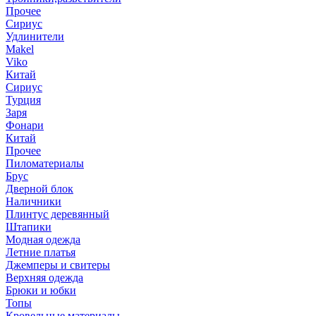
Прочее
Сириус
Удлинители
Makel
Viko
Китай
Сириус
Турция
Заря
Фонари
Китай
Прочее
Пиломатериалы
Брус
Дверной блок
Наличники
Плинтус деревянный
Штапики
Модная одежда
Летние платья
Джемперы и свитеры
Верхняя одежда
Брюки и юбки
Топы
Кровельные материалы