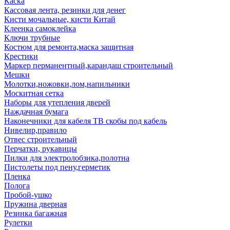
Каска
Кассовая лента, резинки для денег
Кисти мочальные, кисти Китай
Клеенка самоклейка
Ключи трубные
Костюм для ремонта,маска защитная
Крестики
Маркер перманентный,карандаш строительный
Мешки
Молотки,ножовки,лом,напильники
Москитная сетка
Наборы для утепления дверей
Наждачная бумага
Наконечники для кабеля ТВ скобы под кабель
Нивелир,правило
Отвес строительный
Перчатки, рукавицы
Пилки для электролобзика,полотна
Пистолеты под пену,герметик
Пленка
Полога
Пробой-ушко
Пружина дверная
Резинка багажная
Рулетки