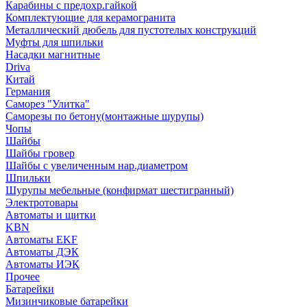
Карабины с предохр.гайкой
Комплектующие для керамогранита
Металлический дюбель для пустотелых конструкций
Муфты для шпильки
Насадки магнитные
Driva
Китай
Германия
Саморез "Улитка"
Саморезы по бетону(монтажные шурупы)
Чопы
Шайбы
Шайбы гровер
Шайбы с увеличенным нар.диаметром
Шпильки
Шурупы мебельные (конфирмат шестигранный)
Электротовары
Автоматы и щитки
KBN
Автоматы EKF
Автоматы ДЭК
Автоматы ИЭК
Прочее
Батарейки
Мизинчиковые батарейки