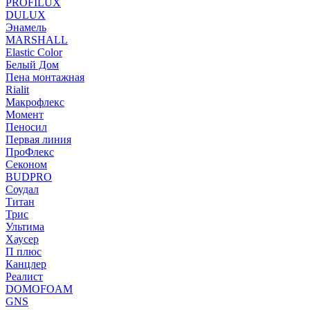
PROFILUX
DULUX
Энамель
MARSHALL
Elastic Color
Белый Дом
Пена монтажная
Rialit
Макрофлекс
Момент
Пеносил
Первая линия
ПроФлекс
Секоном
BUDPRO
Соудал
Титан
Трис
Ультима
Хаусер
П плюс
Канцлер
Реалист
DOMOFOAM
GNS