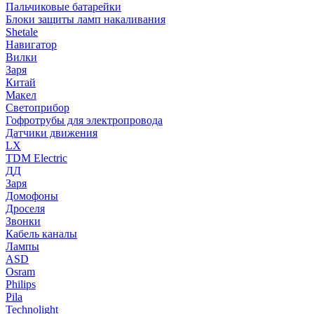
Пальчиковые батарейки
Блоки защиты ламп накаливания
Shetale
Навигатор
Вилки
Заря
Китай
Макел
Светоприбор
Гофротрубы для электропровода
Датчики движения
LX
TDM Electric
ДД
Заря
Домофоны
Дроселя
Звонки
Кабель каналы
Лампы
ASD
Osram
Philips
Pila
Technolight