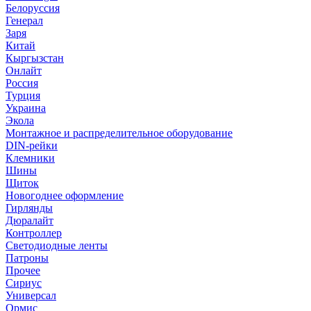
Белоруссия
Генерал
Заря
Китай
Кыргызстан
Онлайт
Россия
Турция
Украина
Экола
Монтажное и распределительное оборудование
DIN-рейки
Клемники
Шины
Щиток
Новогоднее оформление
Гирлянды
Дюралайт
Контроллер
Светодиодные ленты
Патроны
Прочее
Сириус
Универсал
Ормис