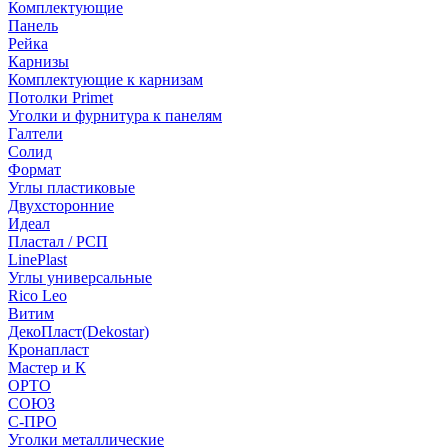
Комплектующие
Панель
Рейка
Карнизы
Комплектующие к карнизам
Потолки Primet
Уголки и фурнитура к панелям
Галтели
Солид
Формат
Углы пластиковые
Двухсторонние
Идеал
Пластал / РСП
LinePlast
Углы универсальные
Rico Leo
Витим
ДекоПласт(Dekostar)
Кронапласт
Мастер и К
ОРТО
СОЮЗ
С-ПРО
Уголки металлические