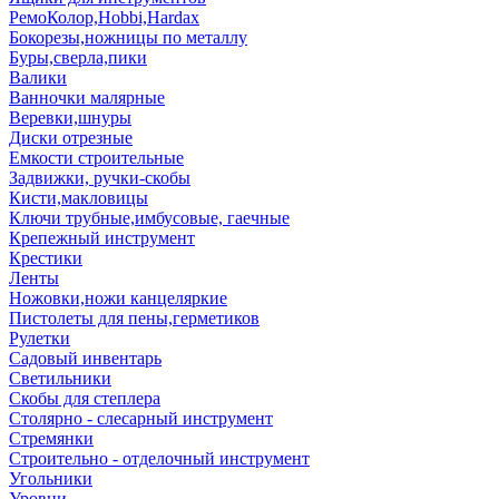
РемоКолор,Hobbi,Hardax
Бокорезы,ножницы по металлу
Буры,сверла,пики
Валики
Ванночки малярные
Веревки,шнуры
Диски отрезные
Емкости строительные
Задвижки, ручки-скобы
Кисти,макловицы
Ключи трубные,имбусовые, гаечные
Крепежный инструмент
Крестики
Ленты
Ножовки,ножи канцеляркие
Пистолеты для пены,герметиков
Рулетки
Садовый инвентарь
Светильники
Скобы для степлера
Столярно - слесарный инструмент
Стремянки
Строительно - отделочный инструмент
Угольники
Уровни