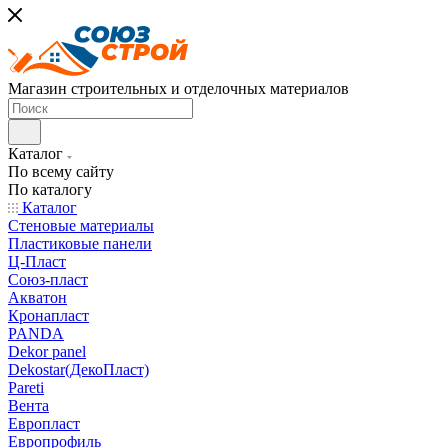
Магазин строительных и отделочных материалов
Каталог
По всему сайту
По каталогу
Каталог
Стеновые материалы
Пластиковые панели
Ц-Пласт
Союз-пласт
Акватон
Кронапласт
PANDA
Dekor panel
Dekostar(ДекоПласт)
Pareti
Вента
Европласт
Европрофиль