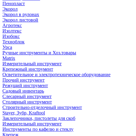
Пенопласт
Экорол
Экорол в рулонах
Экорол листовой
Агротекс
Изолтекс
Изобокс
Техноблок
Урса
Ручные инструменты и Хоз.товары
Matrix
Измерительный инструмент
Крепежный инструмент
Осветительное и электротехническое оборудование
Прочий инструмент
Режущий инструмент
Садовый инвентарь
Слесарный инструмент
Столярный инструмент
Строительно-отделочный инструмент
Stayer, Зубр, Kraftool
Заклепочники, пистолеты для скоб
Измерительный инструмент
Инструменты по кафелю и стеклу
Крепеж