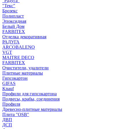
"Радуга"
"Текс"
Брозекс
Полипласт
Эпоксидная
Белый Дом
FARBITEX
Отделка декоративная
РАДУГА
ARCOBALENO
VGT
MAITRE DECO
FARBITEX
Очистители, удалители
Плитные материалы
Гипсокартон
GIFAS
Knauf
Профили для гипсокартона
Подвесы, крабы, соединения
Профиля
Древесно-плитные материалы
Плита "OSB"
ДВП
ДСП