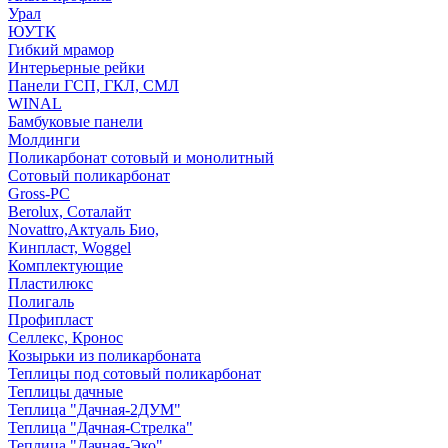
Урал
ЮУТК
Гибкий мрамор
Интерьерные рейки
Панели ГСП, ГКЛ, СМЛ
WINAL
Бамбуковые панели
Молдинги
Поликарбонат сотовый и монолитный
Сотовый поликарбонат
Gross-PC
Berolux, Соталайт
Novattro,Актуаль Био,
Кинпласт, Woggel
Комплектующие
Пластилюкс
Полигаль
Профипласт
Селлекс, Кронос
Козырьки из поликарбоната
Теплицы под сотовый поликарбонат
Теплицы дачные
Теплица "Дачная-2ДУМ"
Теплица "Дачная-Стрелка"
Теплица "Дачная-Эко"