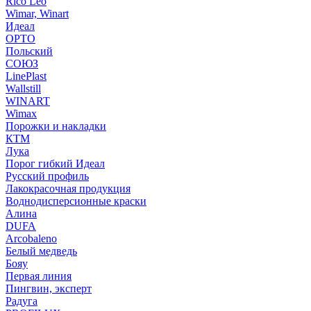
Rico Leo
Wimar, Winart
Идеал
ОРТО
Польский
СОЮЗ
LinePlast
Wallstill
WINART
Wimax
Порожки и накладки
КТМ
Лука
Порог гибкий Идеал
Русский профиль
Лакокрасочная продукция
Воднодисперсионные краски
Алина
DUFA
Arcobaleno
Белый медведь
Бояу
Первая линия
Пингвин, эксперт
Радуга