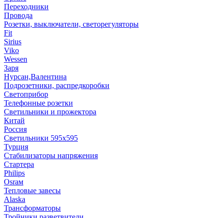
Переходники
Провода
Розетки, выключатели, светорегуляторы
Fit
Sirius
Viko
Wessen
Заря
Нурсан,Валентина
Подрозетники, распредкоробки
Светоприбор
Телефонные розетки
Светильники и прожектора
Китай
Россия
Светильники 595х595
Турция
Стабилизаторы напряжения
Стартера
Philips
Оsrам
Тепловые завесы
Alaska
Трансформаторы
Тройники,разветвители