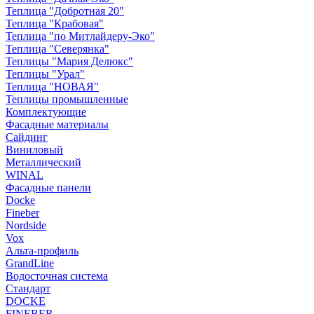
Теплица "Добротная 20"
Теплица "Крабовая"
Теплица "по Митлайдеру-Эко"
Теплица "Северянка"
Теплицы "Мария Делюкс"
Теплицы "Урал"
Теплица "НОВАЯ"
Теплицы промышленные
Комплектующие
Фасадные материалы
Сайдинг
Виниловый
Металлический
WINAL
Фасадные панели
Docke
Fineber
Nordside
Vox
Альта-профиль
GrandLine
Водосточная система
Стандарт
DOCKE
FINEBER