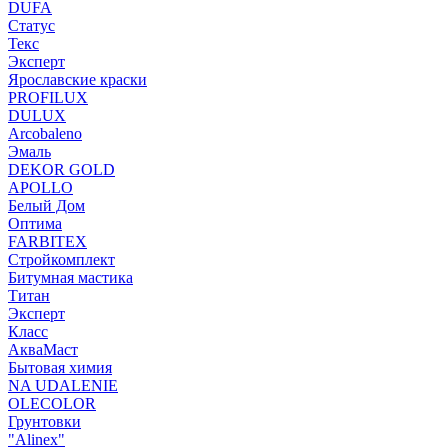
DUFA
Статус
Текс
Эксперт
Ярославские краски
PROFILUX
DULUX
Arcobaleno
Эмаль
DEKOR GOLD
APOLLO
Белый Дом
Оптима
FARBITEX
Стройкомплект
Битумная мастика
Титан
Эксперт
Класс
АкваМаст
Бытовая химия
NA UDALENIE
OLECOLOR
Грунтовки
"Alinex"