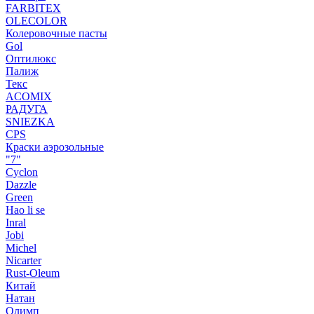
FARBITEX
OLECOLOR
Колеровочные пасты
Gol
Оптилюкс
Палиж
Текс
ACOMIX
РАДУГА
SNIEZKA
CPS
Краски аэрозольные
"7"
Cyclon
Dazzle
Green
Hao li se
Inral
Jobi
Michel
Nicarter
Rust-Oleum
Китай
Натан
Олимп