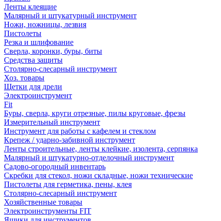
Ленты клеящие
Малярный и штукатурный инструмент
Ножи, ножницы, лезвия
Пистолеты
Резка и шлифование
Сверла, коронки, буры, биты
Средства защиты
Столярно-слесарный инструмент
Хоз. товары
Щетки для дрели
Электроинструмент
Fit
Буры, сверла, круги отрезные, пилы круговые, фрезы
Измерительный инструмент
Инструмент для работы с кафелем и стеклом
Крепеж / ударно-забивной инструмент
Ленты строительные, ленты клейкие, изолента, серпянка
Малярный и штукатурно-отделочный инструмент
Садово-огородный инвентарь
Скребки для стекол, ножи складные, ножи технические
Пистолеты для герметика, пены, клея
Столярно-слесарный инструмент
Хозяйственные товары
Электроинструменты FIT
Ящики для инструментов