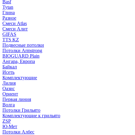
Basf
Tytan
Глина
Разное
Смеси Atlas
Смеси Алит
GIFAS
TTS KZ
Подвесные потолки
Потолки Armstrong
BIOGUARD Plain
Ангара, Европа
Байкал
Исеть
Комплектующие
Лилия
Оазис
Ориент
Первая линия
Волга
Потолки Грильято
Комплектующие к грильято
ZSP
Ю-Мет
Потолки Албес