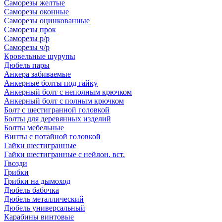
Саморезы желтые
Саморезы оконные
Саморезы оцинкованные
Саморезы прок
Саморезы р/р
Саморезы ч/р
Кровельные шурупы
Дюбель пары
Анкера забиваемые
Анкерные болты под гайку
Анкерный болт с неполным крючком
Анкерный болт с полным крючком
Болт с шестигранной головкой
Болты для деревянных изделий
Болты мебельные
Винты с потайной головкой
Гайки шестигранные
Гайки шестигранные с нейлон. вст.
Гвозди
Грибки
Грибки на дымоход
Дюбель бабочка
Дюбель металлический
Дюбель универсальный
Карабины винтовые