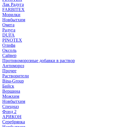
Лак Радуга
FARBITEX
Морилки
Новбытхим
Омега
Радуга
DUFA
PINOTEX
Олифа
Оксоль
Сайвер
Противоморозные добавки в раствор
Антимороз
Прочее
Растворители
Bina-Group
Бийск
Вершина
Можхим
Новбытхим
Спецназ
Фонд 2
АРИКОН
Серебрянка
Новбытхим