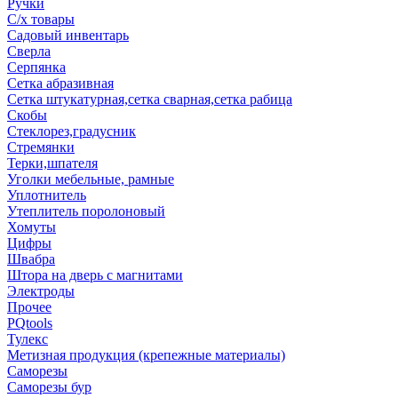
Ручки
С/х товары
Садовый инвентарь
Сверла
Серпянка
Сетка абразивная
Сетка штукатурная,сетка сварная,сетка рабица
Скобы
Стеклорез,градусник
Стремянки
Терки,шпателя
Уголки мебельные, рамные
Уплотнитель
Утеплитель поролоновый
Хомуты
Цифры
Швабра
Штора на дверь с магнитами
Электроды
Прочее
PQtools
Тулекс
Метизная продукция (крепежные материалы)
Саморезы
Саморезы бур