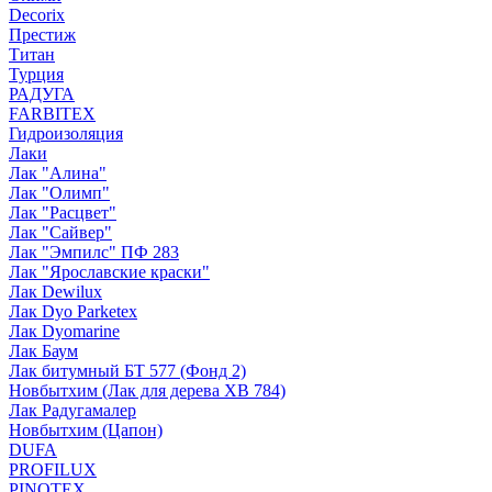
Decorix
Престиж
Титан
Турция
РАДУГА
FARBITEX
Гидроизоляция
Лаки
Лак "Алина"
Лак "Олимп"
Лак "Расцвет"
Лак "Сайвер"
Лак "Эмпилс" ПФ 283
Лак "Ярославские краски"
Лак Dewilux
Лак Dyo Parketex
Лак Dyomarine
Лак Баум
Лак битумный БТ 577 (Фонд 2)
Новбытхим (Лак для дерева ХВ 784)
Лак Радугамалер
Новбытхим (Цапон)
DUFA
PROFILUX
PINOTEX