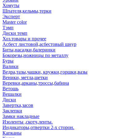
Хомуты
Шпателя,кельмы,терки
Эксперт
Master color
Тэмп
Диски темп
Хоз.товары и прочее
Асбест листовой,асбестовый шнур
Биты,насадки,балеринки
Бокорезы,ножницы по металлу
Буры
Валики
Ведра,тазы,чашки, кружки,горшки,вазы
Веники, метла,щетки
Веревки,арканы,троссы,бабина
Ветошь
Вешалки
Диски
Завертка,засов
Заклепки
Замки накладные
Изоленты ,скотч,ленты.
Индикаторы,отвертки 2-х сторон.
Капканы