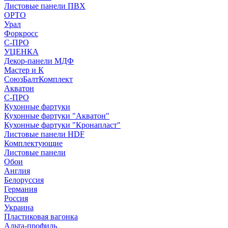
Листовые панели ПВХ
ОРТО
Урал
Форкросс
С-ПРО
УЦЕНКА
Декор-панели МДФ
Мастер и К
СоюзБалтКомплект
Акватон
С-ПРО
Кухонные фартуки
Кухонные фартуки "Акватон"
Кухонные фартуки "Кронапласт"
Листовые панели HDF
Комплектующие
Листовые панели
Обои
Англия
Белоруссия
Германия
Россия
Украина
Пластиковая вагонка
Альта-профиль