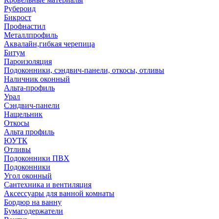
Рубероид
Бикрост
Профнастил
Металлпрофиль
Аквалайн,гибкая черепица
Битум
Пароизоляция
Подоконники, сэндвич-панели, откосы, отливы
Наличник оконный
Альта-профиль
Урал
Сэндвич-панели
Нащельник
Откосы
Альта профиль
ЮУТК
Отливы
Подоконники ПВХ
Подоконники
Угол оконный
Сантехника и вентиляция
Аксессуары для ванной комнаты
Бордюр на ванну
Бумагодержатели