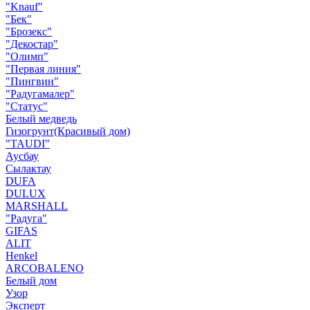
"Knauf"
"Бек"
"Брозекс"
"Декостар"
"Олимп"
"Первая линия"
"Пингвин"
"Радугамалер"
"Статус"
Белый медведь
Гизогрунт(Красивый дом)
"TAUDI"
Аусбау
Сылактау
DUFA
DULUX
MARSHALL
"Радуга"
GIFAS
ALIT
Henkel
ARCOBALENO
Белый дом
Узор
Эксперт