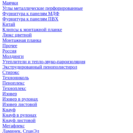
Маячки
Углы металлические перфорированные
Фурнитура к панелям МДФ
Фурнитура к панелям ПВХ
Китай
Клипсы к монтажной планке
Люкс цветной
Монтажная планка
Прочее
Россия
Молдинги
Утеплители и тепло-звуко-пароизоляция
Экструдированный пенополистирол
Стирэкс
Технониколь
Пеноплекс
Техноплекс
Изовер
Изовер в рулонах
Изовер листовой
Кнауф
Кнауф в рулонах
Кнауф листовой
Мегафлекс
Ламинек, СпанЭл