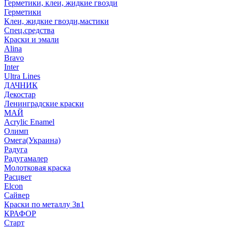
Герметики, клеи, жидкие гвозди
Герметики
Клеи, жидкие гвозди,мастики
Спец.средства
Краски и эмали
Alina
Bravo
Inter
Ultra Lines
ДАЧНИК
Декостар
Ленинградские краски
МАЙ
Acrylic Enamel
Олимп
Омега(Украина)
Радуга
Радугамалер
Молотковая краска
Расцвет
Elcon
Сайвер
Краски по металлу 3в1
КРАФОР
Старт