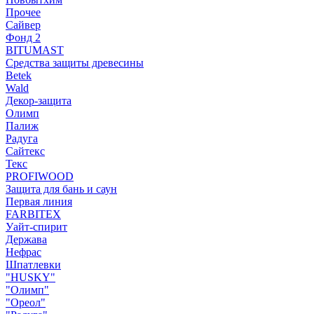
Прочее
Сайвер
Фонд 2
BITUMAST
Средства защиты древесины
Betek
Wald
Декор-защита
Олимп
Палиж
Радуга
Сайтекс
Текс
PROFIWOOD
Защита для бань и саун
Первая линия
FARBITEX
Уайт-спирит
Держава
Нефрас
Шпатлевки
"HUSKY"
"Олимп"
"Ореол"