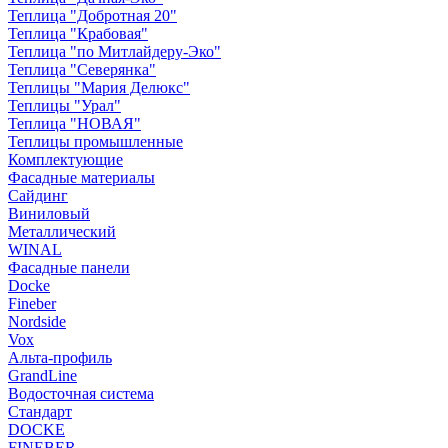
Теплица "Добротная 20"
Теплица "Крабовая"
Теплица "по Митлайдеру-Эко"
Теплица "Северянка"
Теплицы "Мария Делюкс"
Теплицы "Урал"
Теплица "НОВАЯ"
Теплицы промышленные
Комплектующие
Фасадные материалы
Сайдинг
Виниловый
Металлический
WINAL
Фасадные панели
Docke
Fineber
Nordside
Vox
Альта-профиль
GrandLine
Водосточная система
Стандарт
DOCKE
FINEBER