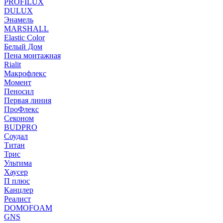
PROFILUX
DULUX
Энамель
MARSHALL
Elastic Color
Белый Дом
Пена монтажная
Rialit
Макрофлекс
Момент
Пеносил
Первая линия
ПроФлекс
Секоном
BUDPRO
Соудал
Титан
Трис
Ультима
Хаусер
П плюс
Канцлер
Реалист
DOMOFOAM
GNS