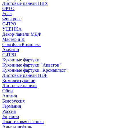
Листовые панели ПВХ
ОРТО
Урал
Форкросс
С-ПРО
УЦЕНКА
Декор-панели МДФ
Мастер и К
СоюзБалтКомплект
Акватон
С-ПРО
Кухонные фартуки
Кухонные фартуки "Акватон"
Кухонные фартуки "Кронапласт"
Листовые панели HDF
Комплектующие
Листовые панели
Обои
Англия
Белоруссия
Германия
Россия
Украина
Пластиковая вагонка
Альта-профиль