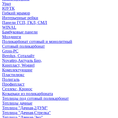
Урал
ЮУТК
Гибкий мрамор
Интерьерные рейки
Панели ГСП, ГКЛ, СМЛ
WINAL
Бамбуковые панели
Молдинги
Поликарбонат сотовый и монолитный
Сотовый поликарбонат
Gross-PC
Berolux, Соталайт
Novattro,Актуаль Био,
Кинпласт, Woggel
Комплектующие
Пластилюкс
Полигаль
Профипласт
Селлекс, Кронос
Козырьки из поликарбоната
Теплицы под сотовый поликарбонат
Теплицы дачные
Теплица "Дачная-2ДУМ"
Теплица "Дачная-Стрелка"
Теплица "Дачная-Эко"