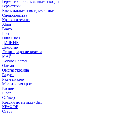
Герметики, клеи, жидкие гвозди
Герметики
Клеи, жидкие гвозди,мастики
Спец.средства
Краски и эмали
Alina
Bravo
Inter
Ultra Lines
ДАЧНИК
Декостар
Ленинградские краски
МАЙ
Acrylic Enamel
Олимп
Омега(Украина)
Радуга
Радугамалер
Молотковая краска
Расцвет
Elcon
Сайвер
Краски по металлу 3в1
КРАФОР
Старт