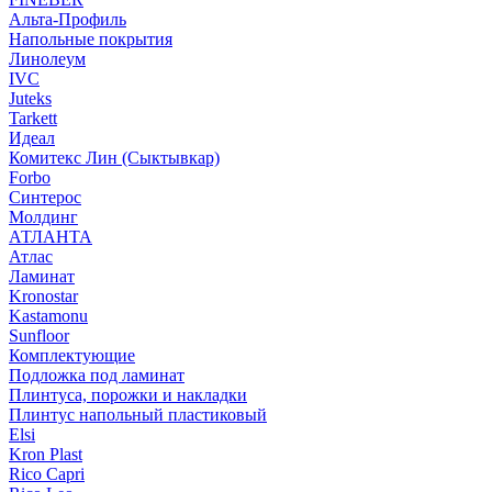
Альта-Профиль
Напольные покрытия
Линолеум
IVC
Juteks
Tarkett
Идеал
Комитекс Лин (Сыктывкар)
Forbo
Синтерос
Молдинг
АТЛАНТА
Атлас
Ламинат
Kronostar
Kastamonu
Sunfloor
Комплектующие
Подложка под ламинат
Плинтуса, порожки и накладки
Плинтус напольный пластиковый
Elsi
Kron Plast
Rico Capri