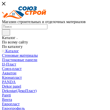
Магазин строительных и отделочных материалов
Каталог
По всему сайту
По каталогу
Каталог
Стеновые материалы
Пластиковые панели
Ц-Пласт
Союз-пласт
Акватон
Кронапласт
PANDA
Dekor panel
Dekostar(ДекоПласт)
Pareti
Вента
Европласт
Европрофиль