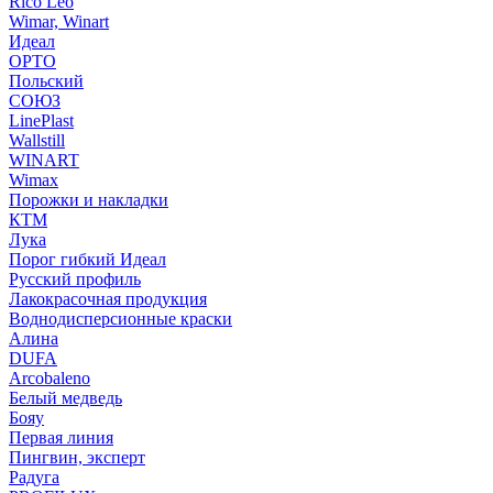
Rico Leo
Wimar, Winart
Идеал
ОРТО
Польский
СОЮЗ
LinePlast
Wallstill
WINART
Wimax
Порожки и накладки
КТМ
Лука
Порог гибкий Идеал
Русский профиль
Лакокрасочная продукция
Воднодисперсионные краски
Алина
DUFA
Arcobaleno
Белый медведь
Бояу
Первая линия
Пингвин, эксперт
Радуга