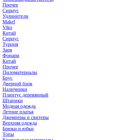
Прочее
Сириус
Удлинители
Makel
Viko
Китай
Сириус
Турция
Заря
Фонари
Китай
Прочее
Пиломатериалы
Брус
Дверной блок
Наличники
Плинтус деревянный
Штапики
Модная одежда
Летние платья
Джемперы и свитеры
Верхняя одежда
Брюки и юбки
Топы
Кровельные материалы