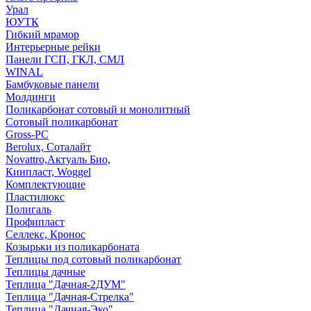
Урал
ЮУТК
Гибкий мрамор
Интерьерные рейки
Панели ГСП, ГКЛ, СМЛ
WINAL
Бамбуковые панели
Молдинги
Поликарбонат сотовый и монолитный
Сотовый поликарбонат
Gross-PC
Berolux, Соталайт
Novattro,Актуаль Био,
Кинпласт, Woggel
Комплектующие
Пластилюкс
Полигаль
Профипласт
Селлекс, Кронос
Козырьки из поликарбоната
Теплицы под сотовый поликарбонат
Теплицы дачные
Теплица "Дачная-2ДУМ"
Теплица "Дачная-Стрелка"
Теплица "Дачная-Эко"