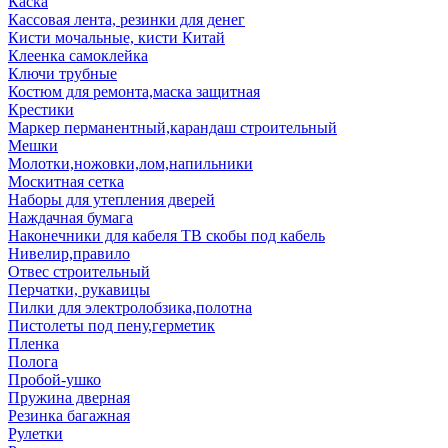
Каска
Кассовая лента, резинки для денег
Кисти мочальные, кисти Китай
Клеенка самоклейка
Ключи трубные
Костюм для ремонта,маска защитная
Крестики
Маркер перманентный,карандаш строительный
Мешки
Молотки,ножовки,лом,напильники
Москитная сетка
Наборы для утепления дверей
Наждачная бумага
Наконечники для кабеля ТВ скобы под кабель
Нивелир,правило
Отвес строительный
Перчатки, рукавицы
Пилки для электролобзика,полотна
Пистолеты под пену,герметик
Пленка
Полога
Пробой-ушко
Пружина дверная
Резинка багажная
Рулетки