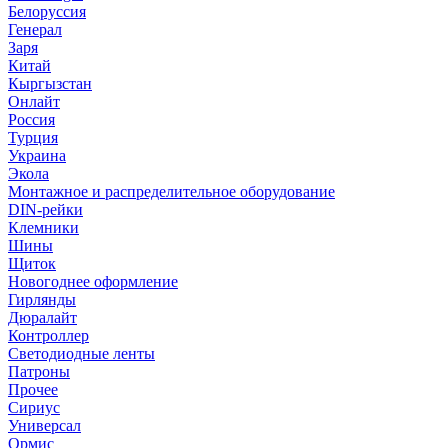
Белоруссия
Генерал
Заря
Китай
Кыргызстан
Онлайт
Россия
Турция
Украина
Экола
Монтажное и распределительное оборудование
DIN-рейки
Клемники
Шины
Щиток
Новогоднее оформление
Гирлянды
Дюралайт
Контроллер
Светодиодные ленты
Патроны
Прочее
Сириус
Универсал
Ормис