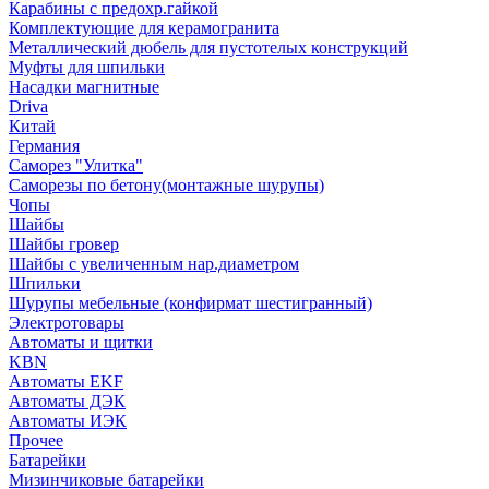
Карабины с предохр.гайкой
Комплектующие для керамогранита
Металлический дюбель для пустотелых конструкций
Муфты для шпильки
Насадки магнитные
Driva
Китай
Германия
Саморез "Улитка"
Саморезы по бетону(монтажные шурупы)
Чопы
Шайбы
Шайбы гровер
Шайбы с увеличенным нар.диаметром
Шпильки
Шурупы мебельные (конфирмат шестигранный)
Электротовары
Автоматы и щитки
KBN
Автоматы EKF
Автоматы ДЭК
Автоматы ИЭК
Прочее
Батарейки
Мизинчиковые батарейки