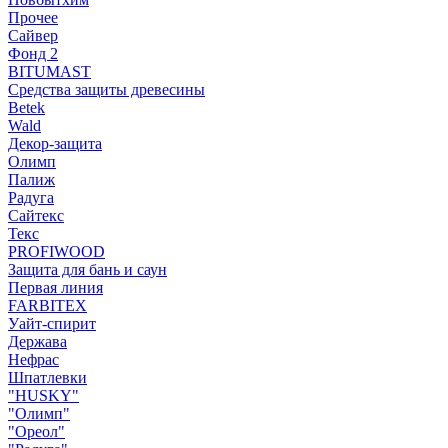
Прочее
Сайвер
Фонд 2
BITUMAST
Средства защиты древесины
Betek
Wald
Декор-защита
Олимп
Палиж
Радуга
Сайтекс
Текс
PROFIWOOD
Защита для бань и саун
Первая линия
FARBITEX
Уайт-спирит
Держава
Нефрас
Шпатлевки
"HUSKY"
"Олимп"
"Ореол"