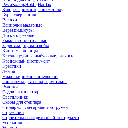
РемоКолор,Hobbi,Hardax
Бокорезы,ножницы по металлу
Буры,сверла,пики
Валики
Ванночки малярные
Веревки,шнуры
Диски отрезные
Емкости строительные
Задвижки, ручки-скобы
Кисти,макловицы
Ключи трубные,имбусовые, гаечные
Крепежный инструмент
Крестики
Ленты
Ножовки,ножи канцеляркие
Пистолеты для пены,герметиков
Рулетки
Садовый инвентарь
Светильники
Скобы для степлера
Столярно - слесарный инструмент
Стремянки
Строительно - отделочный инструмент
Угольники
Уровни