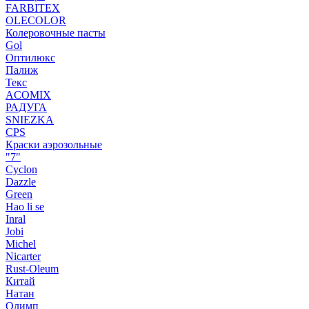
FARBITEX
OLECOLOR
Колеровочные пасты
Gol
Оптилюкс
Палиж
Текс
ACOMIX
РАДУГА
SNIEZKA
CPS
Краски аэрозольные
"7"
Cyclon
Dazzle
Green
Hao li se
Inral
Jobi
Michel
Nicarter
Rust-Oleum
Китай
Натан
Олимп