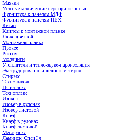
Маячки
Углы металлические перфорированные
Фурнитура к панелям МДФ
Фурнитура к панелям ПВХ
Китай
Клипсы к монтажной планке
Люкс цветной
Монтажная планка
Прочее
Россия
Молдинги
Утеплители и тепло-звуко-пароизоляция
Экструдированный пенополистирол
Стирэкс
Технониколь
Пеноплекс
Техноплекс
Изовер
Изовер в рулонах
Изовер листовой
Кнауф
Кнауф в рулонах
Кнауф листовой
Мегафлекс
Ламинек, СпанЭл