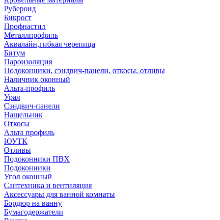
Рубероид
Бикрост
Профнастил
Металлпрофиль
Аквалайн,гибкая черепица
Битум
Пароизоляция
Подоконники, сэндвич-панели, откосы, отливы
Наличник оконный
Альта-профиль
Урал
Сэндвич-панели
Нащельник
Откосы
Альта профиль
ЮУТК
Отливы
Подоконники ПВХ
Подоконники
Угол оконный
Сантехника и вентиляция
Аксессуары для ванной комнаты
Бордюр на ванну
Бумагодержатели