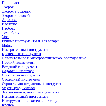
Пенопласт
Экорол
Экорол в рулонах
Экорол листовой
Агротекс
Изолтекс
Изобокс
Техноблок
Урса
Ручные инструменты и Хоз.товары
Matrix
Измерительный инструмент
Крепежный инструмент
Осветительное и электротехническое оборудование
Прочий инструмент
Режущий инструмент
Садовый инвентарь
Слесарный инструмент
Столярный инструмент
Строительно-отделочный инструмент
Stayer, Зубр, Kraftool
Заклепочники, пистолеты для скоб
Измерительный инструмент
Инструменты по кафелю и стеклу
Крепеж