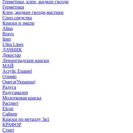
Герметики, клеи, жидкие гвозди
Герметики
Клеи, жидкие гвозди,мастики
Спец.средства
Краски и эмали
Alina
Bravo
Inter
Ultra Lines
ДАЧНИК
Декостар
Ленинградские краски
МАЙ
Acrylic Enamel
Олимп
Омега(Украина)
Радуга
Радугамалер
Молотковая краска
Расцвет
Elcon
Сайвер
Краски по металлу 3в1
КРАФОР
Старт