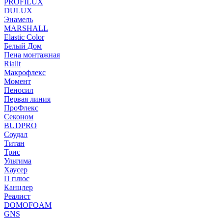
PROFILUX
DULUX
Энамель
MARSHALL
Elastic Color
Белый Дом
Пена монтажная
Rialit
Макрофлекс
Момент
Пеносил
Первая линия
ПроФлекс
Секоном
BUDPRO
Соудал
Титан
Трис
Ультима
Хаусер
П плюс
Канцлер
Реалист
DOMOFOAM
GNS