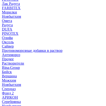
Лак Радуга
FARBITEX
Морилки
Новбытхим
Омега
Радуга
DUFA
PINOTEX
Олифа
Оксоль
Сайвер
Противоморозные добавки в раствор
Антимороз
Прочее
Растворители
Bina-Group
Бийск
Вершина
Можхим
Новбытхим
Спецназ
Фонд 2
АРИКОН
Серебрянка
Новбытхим