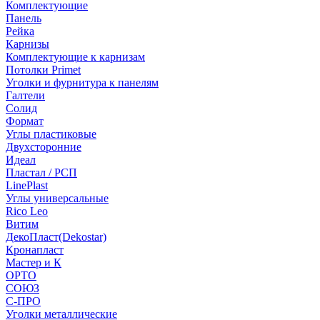
Комплектующие
Панель
Рейка
Карнизы
Комплектующие к карнизам
Потолки Primet
Уголки и фурнитура к панелям
Галтели
Солид
Формат
Углы пластиковые
Двухсторонние
Идеал
Пластал / РСП
LinePlast
Углы универсальные
Rico Leo
Витим
ДекоПласт(Dekostar)
Кронапласт
Мастер и К
ОРТО
СОЮЗ
С-ПРО
Уголки металлические