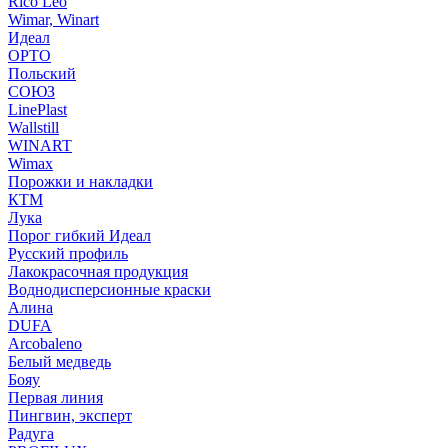
Rico Leo
Wimar, Winart
Идеал
ОРТО
Польский
СОЮЗ
LinePlast
Wallstill
WINART
Wimax
Порожки и накладки
КТМ
Лука
Порог гибкий Идеал
Русский профиль
Лакокрасочная продукция
Воднодисперсионные краски
Алина
DUFA
Arcobaleno
Белый медведь
Бояу
Первая линия
Пингвин, эксперт
Радуга