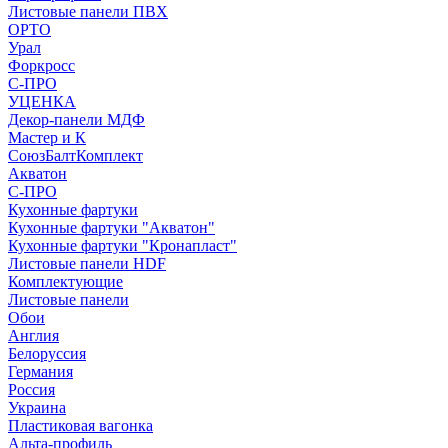
Листовые панели ПВХ
ОРТО
Урал
Форкросс
С-ПРО
УЦЕНКА
Декор-панели МДФ
Мастер и К
СоюзБалтКомплект
Акватон
С-ПРО
Кухонные фартуки
Кухонные фартуки "Акватон"
Кухонные фартуки "Кронапласт"
Листовые панели HDF
Комплектующие
Листовые панели
Обои
Англия
Белоруссия
Германия
Россия
Украина
Пластиковая вагонка
Альта-профиль