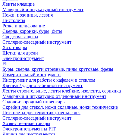
Ленты клеящие
Малярный и штукатурный инструмент
Ножи, ножницы, лезвия
Пистолеты
Резка и шлифование
Сверла, коронки, буры, биты
Средства защиты
Столярно-слесарный инструмент
Хоз. товары
Щетки для дрели
Электроинструмент
Fit
Буры, сверла, круги отрезные, пилы круговые, фрезы
Измерительный инструмент
Инструмент для работы с кафелем и стеклом
Крепеж / ударно-забивной инструмент
Ленты строительные, ленты клейкие, изолента, серпянка
Малярный и штукатурно-отделочный инструмент
Садово-огородный инвентарь
Скребки для стекол, ножи складные, ножи технические
Пистолеты для герметика, пены, клея
Столярно-слесарный инструмент
Хозяйственные товары
Электроинструменты FIT
Ящики для инструментов