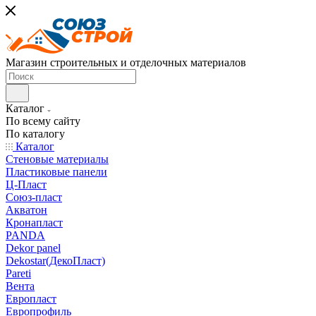
Магазин строительных и отделочных материалов
Каталог
По всему сайту
По каталогу
Каталог
Стеновые материалы
Пластиковые панели
Ц-Пласт
Союз-пласт
Акватон
Кронапласт
PANDA
Dekor panel
Dekostar(ДекоПласт)
Pareti
Вента
Европласт
Европрофиль