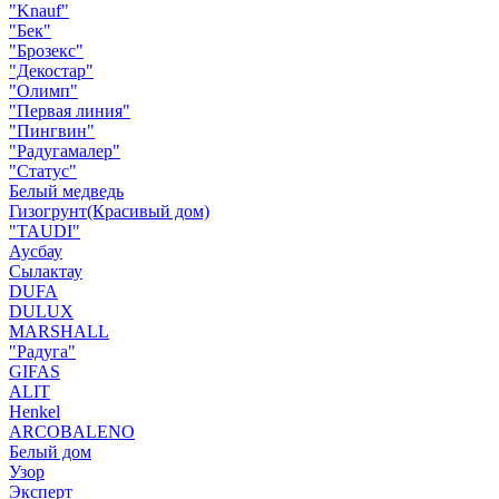
"Knauf"
"Бек"
"Брозекс"
"Декостар"
"Олимп"
"Первая линия"
"Пингвин"
"Радугамалер"
"Статус"
Белый медведь
Гизогрунт(Красивый дом)
"TAUDI"
Аусбау
Сылактау
DUFA
DULUX
MARSHALL
"Радуга"
GIFAS
ALIT
Henkel
ARCOBALENO
Белый дом
Узор
Эксперт