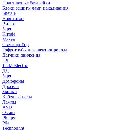
Пальчиковые батарейки
Блоки защиты ламп накаливания
Shetale
Навигатор
Вилки
Заря
Китай
Макел
Светоприбор
Гофротрубы для электропровода
Датчики движения
LX
TDM Electric
ДД
Заря
Домофоны
Дроселя
Звонки
Кабель каналы
Лампы
ASD
Osram
Philips
Pila
Technolight