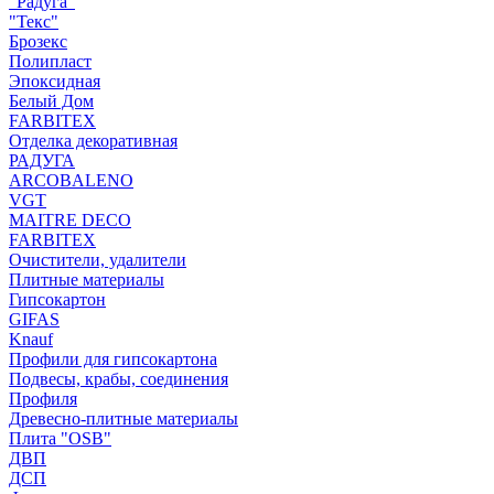
"Радуга"
"Текс"
Брозекс
Полипласт
Эпоксидная
Белый Дом
FARBITEX
Отделка декоративная
РАДУГА
ARCOBALENO
VGT
MAITRE DECO
FARBITEX
Очистители, удалители
Плитные материалы
Гипсокартон
GIFAS
Knauf
Профили для гипсокартона
Подвесы, крабы, соединения
Профиля
Древесно-плитные материалы
Плита "OSB"
ДВП
ДСП