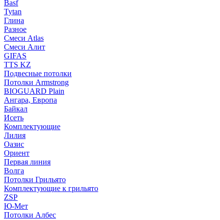
Basf
Tytan
Глина
Разное
Смеси Atlas
Смеси Алит
GIFAS
TTS KZ
Подвесные потолки
Потолки Armstrong
BIOGUARD Plain
Ангара, Европа
Байкал
Исеть
Комплектующие
Лилия
Оазис
Ориент
Первая линия
Волга
Потолки Грильято
Комплектующие к грильято
ZSP
Ю-Мет
Потолки Албес