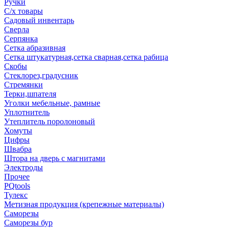
Ручки
С/х товары
Садовый инвентарь
Сверла
Серпянка
Сетка абразивная
Сетка штукатурная,сетка сварная,сетка рабица
Скобы
Стеклорез,градусник
Стремянки
Терки,шпателя
Уголки мебельные, рамные
Уплотнитель
Утеплитель поролоновый
Хомуты
Цифры
Швабра
Штора на дверь с магнитами
Электроды
Прочее
PQtools
Тулекс
Метизная продукция (крепежные материалы)
Саморезы
Саморезы бур