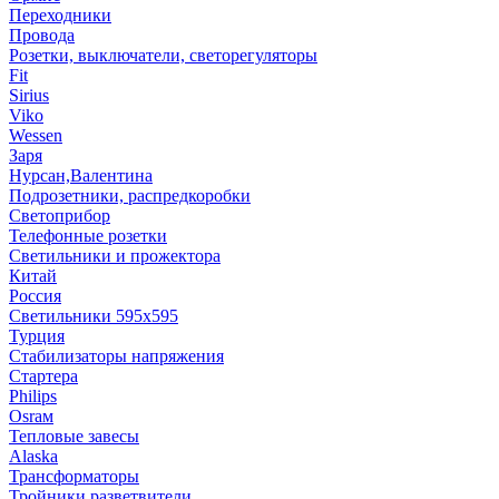
Переходники
Провода
Розетки, выключатели, светорегуляторы
Fit
Sirius
Viko
Wessen
Заря
Нурсан,Валентина
Подрозетники, распредкоробки
Светоприбор
Телефонные розетки
Светильники и прожектора
Китай
Россия
Светильники 595х595
Турция
Стабилизаторы напряжения
Стартера
Philips
Оsrам
Тепловые завесы
Alaska
Трансформаторы
Тройники,разветвители