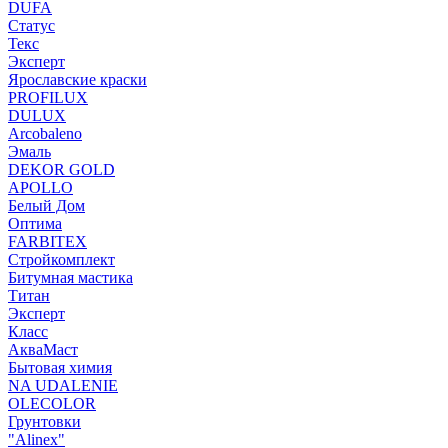
DUFA
Статус
Текс
Эксперт
Ярославские краски
PROFILUX
DULUX
Arcobaleno
Эмаль
DEKOR GOLD
APOLLO
Белый Дом
Оптима
FARBITEX
Стройкомплект
Битумная мастика
Титан
Эксперт
Класс
АкваМаст
Бытовая химия
NA UDALENIE
OLECOLOR
Грунтовки
"Alinex"