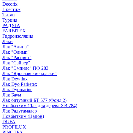
Decorix
Престиж
Титан
Турция
РАДУГА
FARBITEX
Гидроизоляция
Лаки
Лак "Алина"
Лак "Олимп"
Лак "Расцвет"
Лак "Сайвер"
Лак "Эмпилс" ПФ 283
Лак "Ярославские краски"
Лак Dewilux
Лак Dyo Parketex
Лак Dyomarine
Лак Баум
Лак битумный БТ 577 (Фонд 2)
Новбытхим (Лак для дерева ХВ 784)
Лак Радугамалер
Новбытхим (Цапон)
DUFA
PROFILUX
PINOTEX