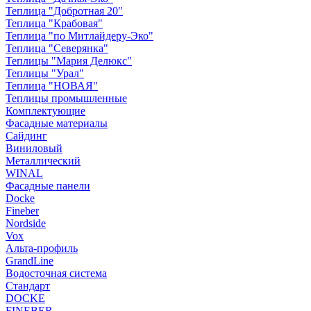
Теплица "Добротная 20"
Теплица "Крабовая"
Теплица "по Митлайдеру-Эко"
Теплица "Северянка"
Теплицы "Мария Делюкс"
Теплицы "Урал"
Теплица "НОВАЯ"
Теплицы промышленные
Комплектующие
Фасадные материалы
Сайдинг
Виниловый
Металлический
WINAL
Фасадные панели
Docke
Fineber
Nordside
Vox
Альта-профиль
GrandLine
Водосточная система
Стандарт
DOCKE
FINEBER