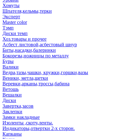
Хомуты
Шпателя,кельмы,терки
Эксперт
Master color
Тэмп
Диски темп
Хоз.товары и прочее
Асбест листовой,асбестовый шнур
Биты,насадки,балеринки
Бокорезы,ножницы по металлу
Буры
Валики
Ведра,тазы,чашки, кружки,горшки,вазы
Веники, метла,щетки
Веревки,арканы,троссы,бабина
Ветошь
Вешалки
Диски
Завертка,засов
Заклепки
Замки накладные
Изоленты ,скотч,ленты.
Индикаторы,отвертки 2-х сторон.
Капканы