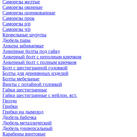
Саморезы желтые
Саморезы оконные
Саморезы оцинкованные
Саморезы прок
Саморезы р/р
Саморезы ч/р
Кровельные шурупы
Дюбель пары
Анкера забиваемые
Анкерные болты под гайку
Анкерный болт с неполным крючком
Анкерный болт с полным крючком
Болт с шестигранной головкой
Болты для деревянных изделий
Болты мебельные
Винты с потайной головкой
Гайки шестигранные
Гайки шестигранные с нейлон. вст.
Гвозди
Грибки
Грибки на дымоход
Дюбель бабочка
Дюбель металлический
Дюбель универсальный
Карабины винтовые