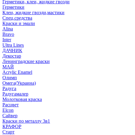
Герметики, клеи, жидкие гвозди
Герметики
Клеи, жидкие гвозди,мастики
Спец.средства
Краски и эмали
Alina
Bravo
Inter
Ultra Lines
ДАЧНИК
Декостар
Ленинградские краски
МАЙ
Acrylic Enamel
Олимп
Омега(Украина)
Радуга
Радугамалер
Молотковая краска
Расцвет
Elcon
Сайвер
Краски по металлу 3в1
КРАФОР
Старт