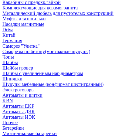
Карабины с предохр.гайкой
Комплектующие для керамогранита
Металлический дюбель для пустотелых конструкций
Муфты для шпильки
Насадки магнитные
Driva
Китай
Германия
Саморез "Улитка"
Саморезы по бетону(монтажные шурупы)
Чопы
Шайбы
Шайбы гровер
Шайбы с увеличенным нар.диаметром
Шпильки
Шурупы мебельные (конфирмат шестигранный)
Электротовары
Автоматы и щитки
KBN
Автоматы EKF
Автоматы ДЭК
Автоматы ИЭК
Прочее
Батарейки
Мизинчиковые батарейки