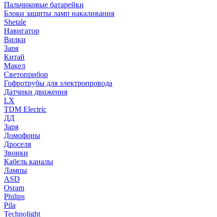
Пальчиковые батарейки
Блоки защиты ламп накаливания
Shetale
Навигатор
Вилки
Заря
Китай
Макел
Светоприбор
Гофротрубы для электропровода
Датчики движения
LX
TDM Electric
ДД
Заря
Домофоны
Дроселя
Звонки
Кабель каналы
Лампы
ASD
Osram
Philips
Pila
Technolight