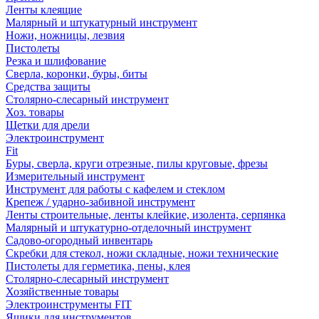
Ленты клеящие
Малярный и штукатурный инструмент
Ножи, ножницы, лезвия
Пистолеты
Резка и шлифование
Сверла, коронки, буры, биты
Средства защиты
Столярно-слесарный инструмент
Хоз. товары
Щетки для дрели
Электроинструмент
Fit
Буры, сверла, круги отрезные, пилы круговые, фрезы
Измерительный инструмент
Инструмент для работы с кафелем и стеклом
Крепеж / ударно-забивной инструмент
Ленты строительные, ленты клейкие, изолента, серпянка
Малярный и штукатурно-отделочный инструмент
Садово-огородный инвентарь
Скребки для стекол, ножи складные, ножи технические
Пистолеты для герметика, пены, клея
Столярно-слесарный инструмент
Хозяйственные товары
Электроинструменты FIT
Ящики для инструментов