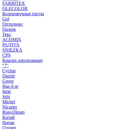
FARBITEX
OLECOLOR
Колеровочные пасты
Gol
Оптилюкс
Палиж
Текс
ACOMIX
РАДУГА
SNIEZKA
CPS
Краски аэрозольные
"7"
Cyclon
Dazzle
Green
Hao li se
Inral
Jobi
Michel
Nicarter
Rust-Oleum
Китай
Натан
Олимп