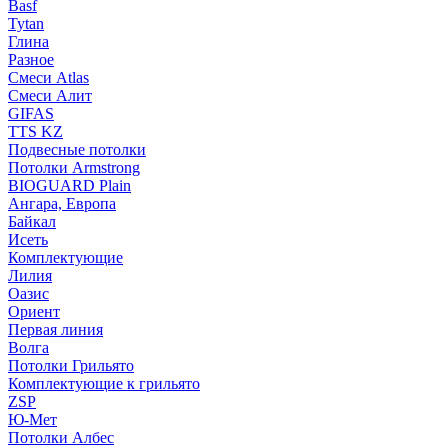
Basf
Tytan
Глина
Разное
Смеси Atlas
Смеси Алит
GIFAS
TTS KZ
Подвесные потолки
Потолки Armstrong
BIOGUARD Plain
Ангара, Европа
Байкал
Исеть
Комплектующие
Лилия
Оазис
Ориент
Первая линия
Волга
Потолки Грильято
Комплектующие к грильято
ZSP
Ю-Мет
Потолки Албес