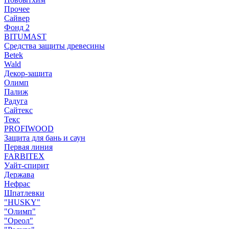
Прочее
Сайвер
Фонд 2
BITUMAST
Средства защиты древесины
Betek
Wald
Декор-защита
Олимп
Палиж
Радуга
Сайтекс
Текс
PROFIWOOD
Защита для бань и саун
Первая линия
FARBITEX
Уайт-спирит
Держава
Нефрас
Шпатлевки
"HUSKY"
"Олимп"
"Ореол"