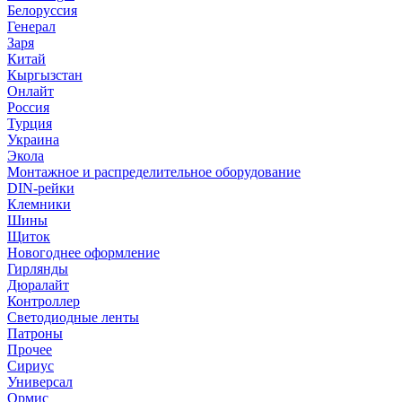
Белоруссия
Генерал
Заря
Китай
Кыргызстан
Онлайт
Россия
Турция
Украина
Экола
Монтажное и распределительное оборудование
DIN-рейки
Клемники
Шины
Щиток
Новогоднее оформление
Гирлянды
Дюралайт
Контроллер
Светодиодные ленты
Патроны
Прочее
Сириус
Универсал
Ормис