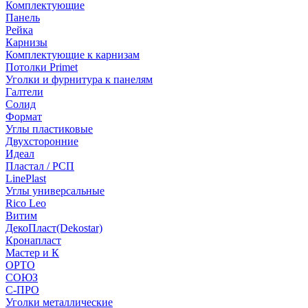
Комплектующие
Панель
Рейка
Карнизы
Комплектующие к карнизам
Потолки Primet
Уголки и фурнитура к панелям
Галтели
Солид
Формат
Углы пластиковые
Двухсторонние
Идеал
Пластал / РСП
LinePlast
Углы универсальные
Rico Leo
Витим
ДекоПласт(Dekostar)
Кронапласт
Мастер и К
ОРТО
СОЮЗ
С-ПРО
Уголки металлические