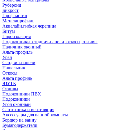
Рубероид
Бикрост
Профнастил
Металлпрофиль
Аквалайн,гибкая черепица
Битум
Пароизоляция
Подоконники, сэндвич-панели, откосы, отливы
Наличник оконный
Альта-профиль
Урал
Сэндвич-панели
Нащельник
Откосы
Альта профиль
ЮУТК
Отливы
Подоконники ПВХ
Подоконники
Угол оконный
Сантехника и вентиляция
Аксессуары для ванной комнаты
Бордюр на ванну
Бумагодержатели