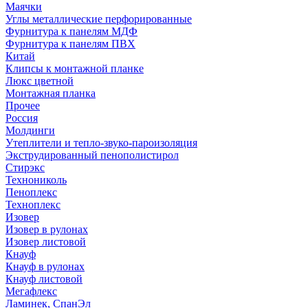
Маячки
Углы металлические перфорированные
Фурнитура к панелям МДФ
Фурнитура к панелям ПВХ
Китай
Клипсы к монтажной планке
Люкс цветной
Монтажная планка
Прочее
Россия
Молдинги
Утеплители и тепло-звуко-пароизоляция
Экструдированный пенополистирол
Стирэкс
Технониколь
Пеноплекс
Техноплекс
Изовер
Изовер в рулонах
Изовер листовой
Кнауф
Кнауф в рулонах
Кнауф листовой
Мегафлекс
Ламинек, СпанЭл