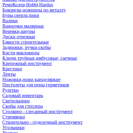
РемоКолор,Hobbi,Hardax
Бокорезы,ножницы по металлу
Буры,сверла,пики
Валики
Ванночки малярные
Веревки,шнуры
Диски отрезные
Емкости строительные
Задвижки, ручки-скобы
Кисти,макловицы
Ключи трубные,имбусовые, гаечные
Крепежный инструмент
Крестики
Ленты
Ножовки,ножи канцеляркие
Пистолеты для пены,герметиков
Рулетки
Садовый инвентарь
Светильники
Скобы для степлера
Столярно - слесарный инструмент
Стремянки
Строительно - отделочный инструмент
Угольники
Уровни