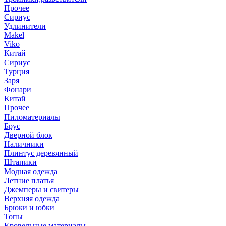
Прочее
Сириус
Удлинители
Makel
Viko
Китай
Сириус
Турция
Заря
Фонари
Китай
Прочее
Пиломатериалы
Брус
Дверной блок
Наличники
Плинтус деревянный
Штапики
Модная одежда
Летние платья
Джемперы и свитеры
Верхняя одежда
Брюки и юбки
Топы
Кровельные материалы