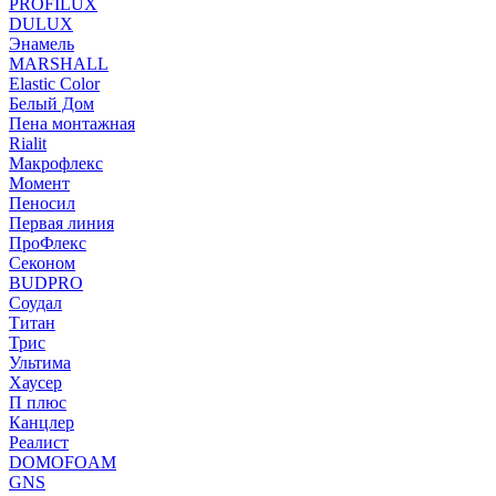
PROFILUX
DULUX
Энамель
MARSHALL
Elastic Color
Белый Дом
Пена монтажная
Rialit
Макрофлекс
Момент
Пеносил
Первая линия
ПроФлекс
Секоном
BUDPRO
Соудал
Титан
Трис
Ультима
Хаусер
П плюс
Канцлер
Реалист
DOMOFOAM
GNS