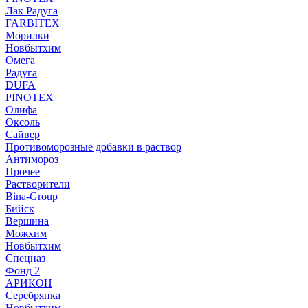
Лак Радуга
FARBITEX
Морилки
Новбытхим
Омега
Радуга
DUFA
PINOTEX
Олифа
Оксоль
Сайвер
Противоморозные добавки в раствор
Антимороз
Прочее
Растворители
Bina-Group
Бийск
Вершина
Можхим
Новбытхим
Спецназ
Фонд 2
АРИКОН
Серебрянка
Новбытхим