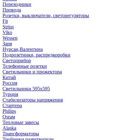
Переходники
Провода
Розетки, выключатели, светорегуляторы
Fit
Sirius
Viko
Wessen
Заря
Нурсан,Валентина
Подрозетники, распредкоробки
Светоприбор
Телефонные розетки
Светильники и прожектора
Китай
Россия
Светильники 595х595
Турция
Стабилизаторы напряжения
Стартера
Philips
Оsrам
Тепловые завесы
Alaska
Трансформаторы
Тройники,разветвители