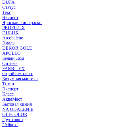
DUFA
Статус
Текс
Эксперт
Ярославские краски
PROFILUX
DULUX
Arcobaleno
Эмаль
DEKOR GOLD
APOLLO
Белый Дом
Оптима
FARBITEX
Стройкомплект
Битумная мастика
Титан
Эксперт
Класс
АкваМаст
Бытовая химия
NA UDALENIE
OLECOLOR
Грунтовки
"Alinex"