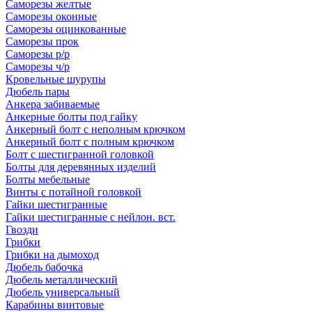
Саморезы желтые
Саморезы оконные
Саморезы оцинкованные
Саморезы прок
Саморезы р/р
Саморезы ч/р
Кровельные шурупы
Дюбель пары
Анкера забиваемые
Анкерные болты под гайку
Анкерный болт с неполным крючком
Анкерный болт с полным крючком
Болт с шестигранной головкой
Болты для деревянных изделий
Болты мебельные
Винты с потайной головкой
Гайки шестигранные
Гайки шестигранные с нейлон. вст.
Гвозди
Грибки
Грибки на дымоход
Дюбель бабочка
Дюбель металлический
Дюбель универсальный
Карабины винтовые