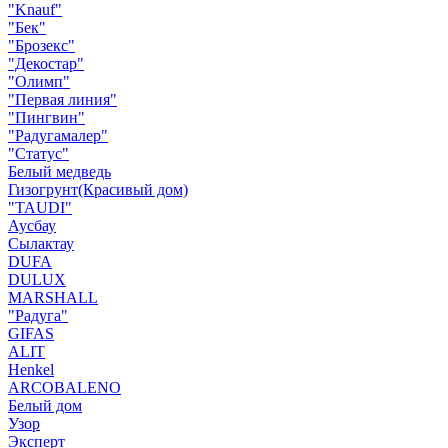
"Knauf"
"Бек"
"Брозекс"
"Декостар"
"Олимп"
"Первая линия"
"Пингвин"
"Радугамалер"
"Статус"
Белый медведь
Гизогрунт(Красивый дом)
"TAUDI"
Аусбау
Сылактау
DUFA
DULUX
MARSHALL
"Радуга"
GIFAS
ALIT
Henkel
ARCOBALENO
Белый дом
Узор
Эксперт