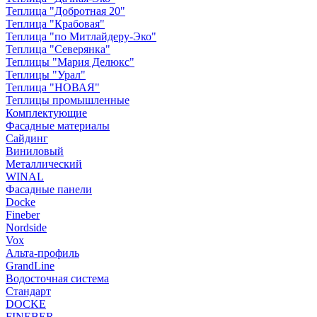
Теплица "Добротная 20"
Теплица "Крабовая"
Теплица "по Митлайдеру-Эко"
Теплица "Северянка"
Теплицы "Мария Делюкс"
Теплицы "Урал"
Теплица "НОВАЯ"
Теплицы промышленные
Комплектующие
Фасадные материалы
Сайдинг
Виниловый
Металлический
WINAL
Фасадные панели
Docke
Fineber
Nordside
Vox
Альта-профиль
GrandLine
Водосточная система
Стандарт
DOCKE
FINEBER