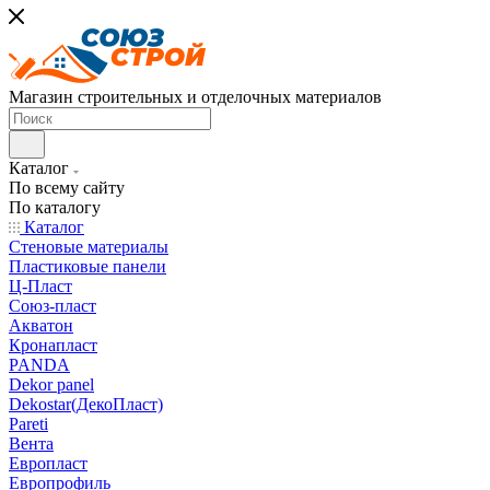
Магазин строительных и отделочных материалов
Каталог
По всему сайту
По каталогу
Каталог
Стеновые материалы
Пластиковые панели
Ц-Пласт
Союз-пласт
Акватон
Кронапласт
PANDA
Dekor panel
Dekostar(ДекоПласт)
Pareti
Вента
Европласт
Европрофиль