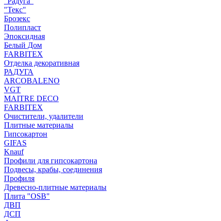
"Радуга"
"Текс"
Брозекс
Полипласт
Эпоксидная
Белый Дом
FARBITEX
Отделка декоративная
РАДУГА
ARCOBALENO
VGT
MAITRE DECO
FARBITEX
Очистители, удалители
Плитные материалы
Гипсокартон
GIFAS
Knauf
Профили для гипсокартона
Подвесы, крабы, соединения
Профиля
Древесно-плитные материалы
Плита "OSB"
ДВП
ДСП