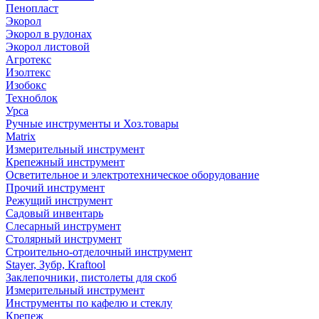
Пенопласт
Экорол
Экорол в рулонах
Экорол листовой
Агротекс
Изолтекс
Изобокс
Техноблок
Урса
Ручные инструменты и Хоз.товары
Matrix
Измерительный инструмент
Крепежный инструмент
Осветительное и электротехническое оборудование
Прочий инструмент
Режущий инструмент
Садовый инвентарь
Слесарный инструмент
Столярный инструмент
Строительно-отделочный инструмент
Stayer, Зубр, Kraftool
Заклепочники, пистолеты для скоб
Измерительный инструмент
Инструменты по кафелю и стеклу
Крепеж