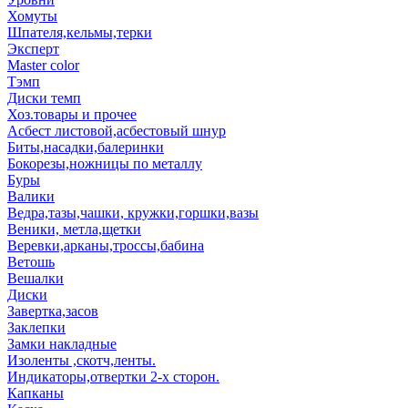
Хомуты
Шпателя,кельмы,терки
Эксперт
Master color
Тэмп
Диски темп
Хоз.товары и прочее
Асбест листовой,асбестовый шнур
Биты,насадки,балеринки
Бокорезы,ножницы по металлу
Буры
Валики
Ведра,тазы,чашки, кружки,горшки,вазы
Веники, метла,щетки
Веревки,арканы,троссы,бабина
Ветошь
Вешалки
Диски
Завертка,засов
Заклепки
Замки накладные
Изоленты ,скотч,ленты.
Индикаторы,отвертки 2-х сторон.
Капканы