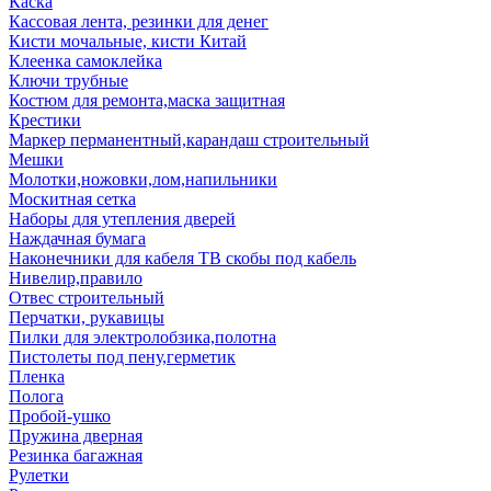
Каска
Кассовая лента, резинки для денег
Кисти мочальные, кисти Китай
Клеенка самоклейка
Ключи трубные
Костюм для ремонта,маска защитная
Крестики
Маркер перманентный,карандаш строительный
Мешки
Молотки,ножовки,лом,напильники
Москитная сетка
Наборы для утепления дверей
Наждачная бумага
Наконечники для кабеля ТВ скобы под кабель
Нивелир,правило
Отвес строительный
Перчатки, рукавицы
Пилки для электролобзика,полотна
Пистолеты под пену,герметик
Пленка
Полога
Пробой-ушко
Пружина дверная
Резинка багажная
Рулетки