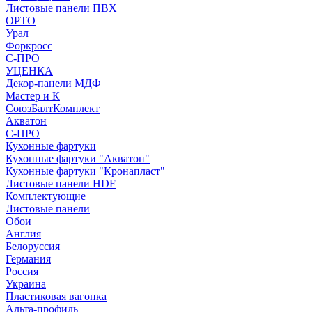
Листовые панели ПВХ
ОРТО
Урал
Форкросс
С-ПРО
УЦЕНКА
Декор-панели МДФ
Мастер и К
СоюзБалтКомплект
Акватон
С-ПРО
Кухонные фартуки
Кухонные фартуки "Акватон"
Кухонные фартуки "Кронапласт"
Листовые панели HDF
Комплектующие
Листовые панели
Обои
Англия
Белоруссия
Германия
Россия
Украина
Пластиковая вагонка
Альта-профиль