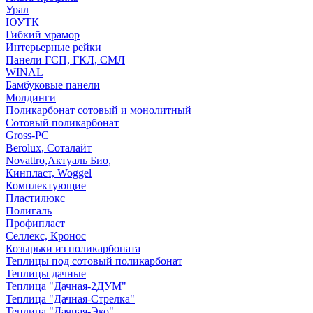
Урал
ЮУТК
Гибкий мрамор
Интерьерные рейки
Панели ГСП, ГКЛ, СМЛ
WINAL
Бамбуковые панели
Молдинги
Поликарбонат сотовый и монолитный
Сотовый поликарбонат
Gross-PC
Berolux, Соталайт
Novattro,Актуаль Био,
Кинпласт, Woggel
Комплектующие
Пластилюкс
Полигаль
Профипласт
Селлекс, Кронос
Козырьки из поликарбоната
Теплицы под сотовый поликарбонат
Теплицы дачные
Теплица "Дачная-2ДУМ"
Теплица "Дачная-Стрелка"
Теплица "Дачная-Эко"