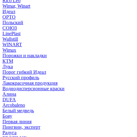
Rico Leo
Wimar, Winart
Идеал
ОРТО
Польский
СОЮЗ
LinePlast
Wallstill
WINART
Wimax
Порожки и накладки
КТМ
Лука
Порог гибкий Идеал
Русский профиль
Лакокрасочная продукция
Воднодисперсионные краски
Алина
DUFA
Arcobaleno
Белый медведь
Бояу
Первая линия
Пингвин, эксперт
Радуга