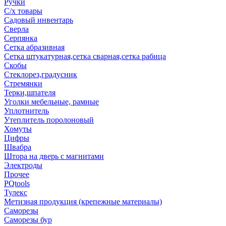
Ручки
С/х товары
Садовый инвентарь
Сверла
Серпянка
Сетка абразивная
Сетка штукатурная,сетка сварная,сетка рабица
Скобы
Стеклорез,градусник
Стремянки
Терки,шпателя
Уголки мебельные, рамные
Уплотнитель
Утеплитель поролоновый
Хомуты
Цифры
Швабра
Штора на дверь с магнитами
Электроды
Прочее
PQtools
Тулекс
Метизная продукция (крепежные материалы)
Саморезы
Саморезы бур