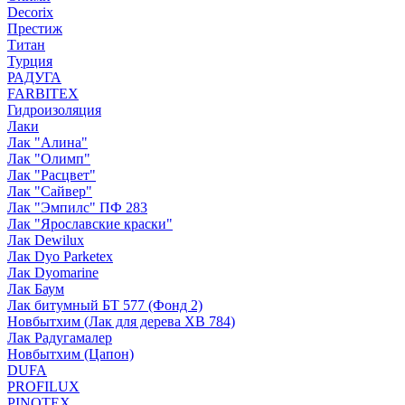
Decorix
Престиж
Титан
Турция
РАДУГА
FARBITEX
Гидроизоляция
Лаки
Лак "Алина"
Лак "Олимп"
Лак "Расцвет"
Лак "Сайвер"
Лак "Эмпилс" ПФ 283
Лак "Ярославские краски"
Лак Dewilux
Лак Dyo Parketex
Лак Dyomarine
Лак Баум
Лак битумный БТ 577 (Фонд 2)
Новбытхим (Лак для дерева ХВ 784)
Лак Радугамалер
Новбытхим (Цапон)
DUFA
PROFILUX
PINOTEX