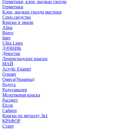
Герметики, клеи, жидкие гвозди
Герметики
Клеи, жидкие гвозди,мастики
Спец.средства
Краски и эмали
Alina
Bravo
Inter
Ultra Lines
ДАЧНИК
Декостар
Ленинградские краски
МАЙ
Acrylic Enamel
Олимп
Омега(Украина)
Радуга
Радугамалер
Молотковая краска
Расцвет
Elcon
Сайвер
Краски по металлу 3в1
КРАФОР
Старт