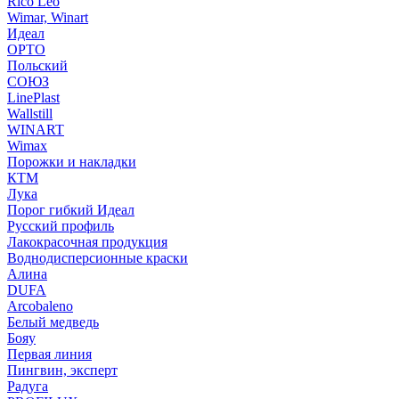
Rico Leo
Wimar, Winart
Идеал
ОРТО
Польский
СОЮЗ
LinePlast
Wallstill
WINART
Wimax
Порожки и накладки
КТМ
Лука
Порог гибкий Идеал
Русский профиль
Лакокрасочная продукция
Воднодисперсионные краски
Алина
DUFA
Arcobaleno
Белый медведь
Бояу
Первая линия
Пингвин, эксперт
Радуга