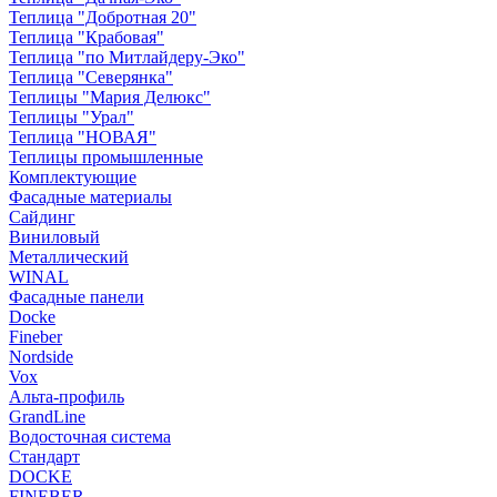
Теплица "Добротная 20"
Теплица "Крабовая"
Теплица "по Митлайдеру-Эко"
Теплица "Северянка"
Теплицы "Мария Делюкс"
Теплицы "Урал"
Теплица "НОВАЯ"
Теплицы промышленные
Комплектующие
Фасадные материалы
Сайдинг
Виниловый
Металлический
WINAL
Фасадные панели
Docke
Fineber
Nordside
Vox
Альта-профиль
GrandLine
Водосточная система
Стандарт
DOCKE
FINEBER