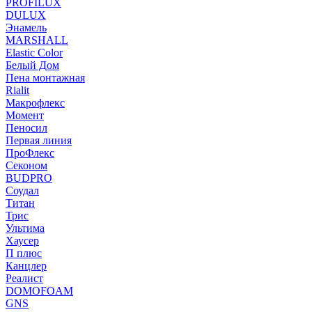
PROFILUX
DULUX
Энамель
MARSHALL
Elastic Color
Белый Дом
Пена монтажная
Rialit
Макрофлекс
Момент
Пеносил
Первая линия
ПроФлекс
Секоном
BUDPRO
Соудал
Титан
Трис
Ультима
Хаусер
П плюс
Канцлер
Реалист
DOMOFOAM
GNS