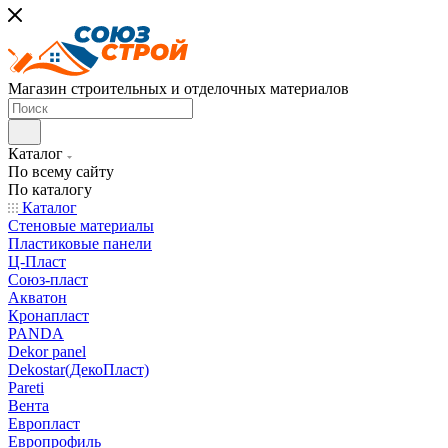
Магазин строительных и отделочных материалов
Каталог
По всему сайту
По каталогу
Каталог
Стеновые материалы
Пластиковые панели
Ц-Пласт
Союз-пласт
Акватон
Кронапласт
PANDA
Dekor panel
Dekostar(ДекоПласт)
Pareti
Вента
Европласт
Европрофиль