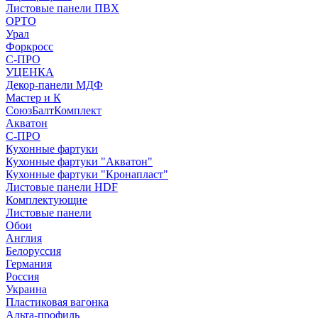
Листовые панели ПВХ
ОРТО
Урал
Форкросс
С-ПРО
УЦЕНКА
Декор-панели МДФ
Мастер и К
СоюзБалтКомплект
Акватон
С-ПРО
Кухонные фартуки
Кухонные фартуки "Акватон"
Кухонные фартуки "Кронапласт"
Листовые панели HDF
Комплектующие
Листовые панели
Обои
Англия
Белоруссия
Германия
Россия
Украина
Пластиковая вагонка
Альта-профиль