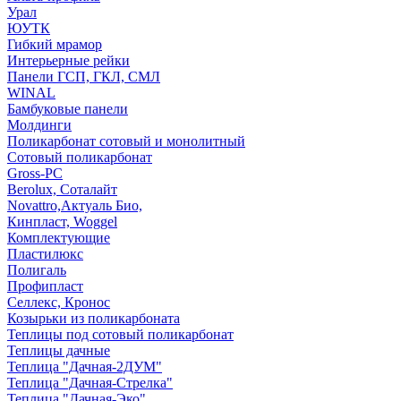
Урал
ЮУТК
Гибкий мрамор
Интерьерные рейки
Панели ГСП, ГКЛ, СМЛ
WINAL
Бамбуковые панели
Молдинги
Поликарбонат сотовый и монолитный
Сотовый поликарбонат
Gross-PC
Berolux, Соталайт
Novattro,Актуаль Био,
Кинпласт, Woggel
Комплектующие
Пластилюкс
Полигаль
Профипласт
Селлекс, Кронос
Козырьки из поликарбоната
Теплицы под сотовый поликарбонат
Теплицы дачные
Теплица "Дачная-2ДУМ"
Теплица "Дачная-Стрелка"
Теплица "Дачная-Эко"