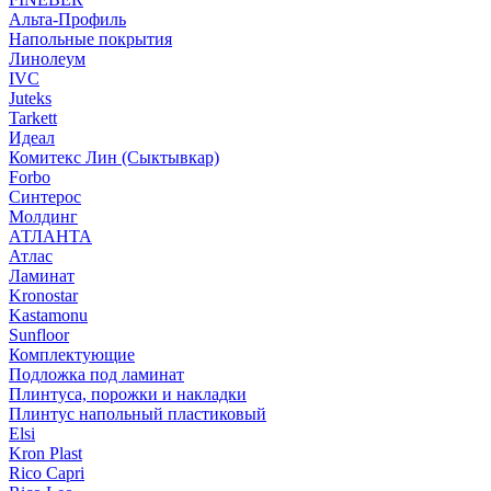
Альта-Профиль
Напольные покрытия
Линолеум
IVC
Juteks
Tarkett
Идеал
Комитекс Лин (Сыктывкар)
Forbo
Синтерос
Молдинг
АТЛАНТА
Атлас
Ламинат
Kronostar
Kastamonu
Sunfloor
Комплектующие
Подложка под ламинат
Плинтуса, порожки и накладки
Плинтус напольный пластиковый
Elsi
Kron Plast
Rico Capri