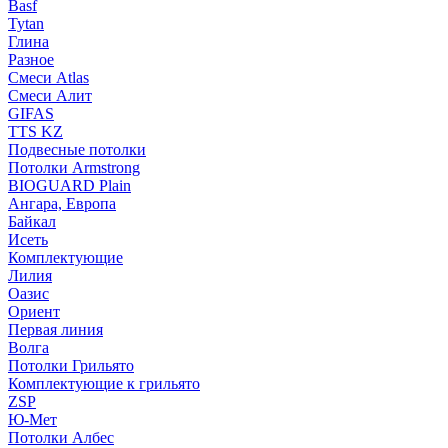
Basf
Tytan
Глина
Разное
Смеси Atlas
Смеси Алит
GIFAS
TTS KZ
Подвесные потолки
Потолки Armstrong
BIOGUARD Plain
Ангара, Европа
Байкал
Исеть
Комплектующие
Лилия
Оазис
Ориент
Первая линия
Волга
Потолки Грильято
Комплектующие к грильято
ZSP
Ю-Мет
Потолки Албес