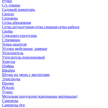
Ручки
С/х товары
Садовый инвентарь
Сверла
Серпянка
Сетка абразивная
Сетка штукатурная,сетка сварная,сетка рабица
Скобы
Стеклорез,градусник
Стремянки
Терки,шпателя
Уголки мебельные, рамные
Уплотнитель
Утеплитель поролоновый
Хомуты
Цифры
Швабра
Штора на дверь с магнитами
Электроды
Прочее
PQtools
Тулекс
Метизная продукция (крепежные материалы)
Саморезы
Саморезы бур