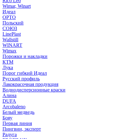
Rico Leo
Wimar, Winart
Идеал
ОРТО
Польский
СОЮЗ
LinePlast
Wallstill
WINART
Wimax
Порожки и накладки
КТМ
Лука
Порог гибкий Идеал
Русский профиль
Лакокрасочная продукция
Воднодисперсионные краски
Алина
DUFA
Arcobaleno
Белый медведь
Бояу
Первая линия
Пингвин, эксперт
Радуга