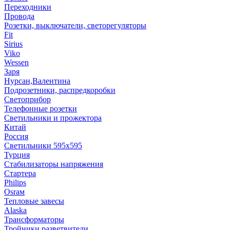
Переходники
Провода
Розетки, выключатели, светорегуляторы
Fit
Sirius
Viko
Wessen
Заря
Нурсан,Валентина
Подрозетники, распредкоробки
Светоприбор
Телефонные розетки
Светильники и прожектора
Китай
Россия
Светильники 595х595
Турция
Стабилизаторы напряжения
Стартера
Philips
Оsrам
Тепловые завесы
Alaska
Трансформаторы
Тройники,разветвители