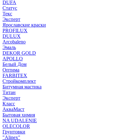
DUFA
Статус
Текс
Эксперт
Ярославские краски
PROFILUX
DULUX
Arcobaleno
Эмаль
DEKOR GOLD
APOLLO
Белый Дом
Оптима
FARBITEX
Стройкомплект
Битумная мастика
Титан
Эксперт
Класс
АкваМаст
Бытовая химия
NA UDALENIE
OLECOLOR
Грунтовки
"Alinex"