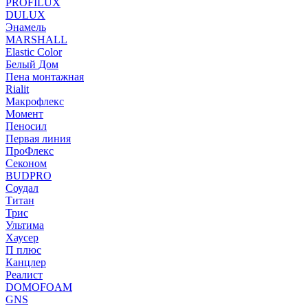
PROFILUX
DULUX
Энамель
MARSHALL
Elastic Color
Белый Дом
Пена монтажная
Rialit
Макрофлекс
Момент
Пеносил
Первая линия
ПроФлекс
Секоном
BUDPRO
Соудал
Титан
Трис
Ультима
Хаусер
П плюс
Канцлер
Реалист
DOMOFOAM
GNS