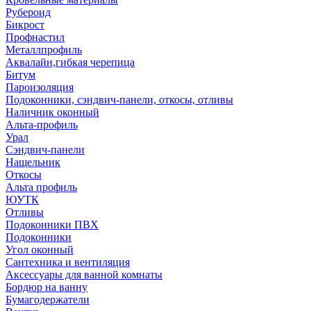
Рубероид
Бикрост
Профнастил
Металлпрофиль
Аквалайн,гибкая черепица
Битум
Пароизоляция
Подоконники, сэндвич-панели, откосы, отливы
Наличник оконный
Альта-профиль
Урал
Сэндвич-панели
Нащельник
Откосы
Альта профиль
ЮУТК
Отливы
Подоконники ПВХ
Подоконники
Угол оконный
Сантехника и вентиляция
Аксессуары для ванной комнаты
Бордюр на ванну
Бумагодержатели