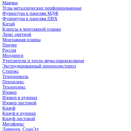
Маячки
Углы металлические перфорированные
Фурнитура к панелям МДФ
Фурнитура к панелям ПВХ
Китай
Клипсы к монтажной планке
Люкс цветной
Монтажная планка
Прочее
Россия
Молдинги
Утеплители и тепло-звуко-пароизоляция
Экструдированный пенополистирол
Стирэкс
Технониколь
Пеноплекс
Техноплекс
Изовер
Изовер в рулонах
Изовер листовой
Кнауф
Кнауф в рулонах
Кнауф листовой
Мегафлекс
Ламинек, СпанЭл