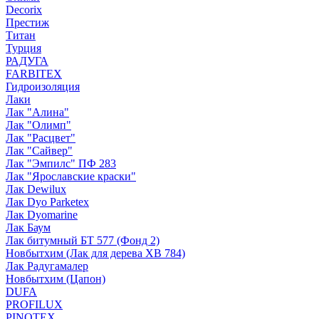
Decorix
Престиж
Титан
Турция
РАДУГА
FARBITEX
Гидроизоляция
Лаки
Лак "Алина"
Лак "Олимп"
Лак "Расцвет"
Лак "Сайвер"
Лак "Эмпилс" ПФ 283
Лак "Ярославские краски"
Лак Dewilux
Лак Dyo Parketex
Лак Dyomarine
Лак Баум
Лак битумный БТ 577 (Фонд 2)
Новбытхим (Лак для дерева ХВ 784)
Лак Радугамалер
Новбытхим (Цапон)
DUFA
PROFILUX
PINOTEX