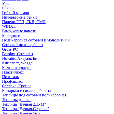
Урал
ЮУТК
Гибкий мрамор
Интерьерные рейки
Панели ГСП, ГКЛ, СМЛ
WINAL
Бамбуковые панели
Молдинги
Поликарбонат сотовый и монолитный
Сотовый поликарбонат
Gross-PC
Berolux, Соталайт
Novattro,Актуаль Био,
Кинпласт, Woggel
Комплектующие
Пластилюкс
Полигаль
Профипласт
Селлекс, Кронос
Козырьки из поликарбоната
Теплицы под сотовый поликарбонат
Теплицы дачные
Теплица "Дачная-2ДУМ"
Теплица "Дачная-Стрелка"
Теплица "Дачная-Эко"