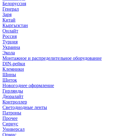
Белоруссия
Генерал
Заря
Китай
Кыргызстан
Онлайт
Россия
Турция
Украина
Экола
Монтажное и распределительное оборудование
DIN-рейки
Клемники
Шины
Щиток
Новогоднее оформление
Гирлянды
Дюралайт
Контроллер
Светодиодные ленты
Патроны
Прочее
Сириус
Универсал
Ормис