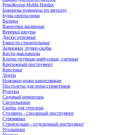
РемоКолор,Hobbi,Hardax
Бокорезы,ножницы по металлу
Буры,сверла,пики
Валики
Ванночки малярные
Веревки,шнуры
Диски отрезные
Емкости строительные
Задвижки, ручки-скобы
Кисти,макловицы
Ключи трубные,имбусовые, гаечные
Крепежный инструмент
Крестики
Ленты
Ножовки,ножи канцеляркие
Пистолеты для пены,герметиков
Рулетки
Садовый инвентарь
Светильники
Скобы для степлера
Столярно - слесарный инструмент
Стремянки
Строительно - отделочный инструмент
Угольники
Уровни