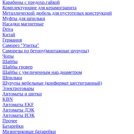
Карабины с предохр.гайкой
Комплектующие для керамогранита
Металлический дюбель для пустотелых конструкций
Муфты для шпильки
Насадки магнитные
Driva
Китай
Германия
Саморез "Улитка"
Саморезы по бетону(монтажные шурупы)
Чопы
Шайбы
Шайбы гровер
Шайбы с увеличенным нар.диаметром
Шпильки
Шурупы мебельные (конфирмат шестигранный)
Электротовары
Автоматы и щитки
KBN
Автоматы EKF
Автоматы ДЭК
Автоматы ИЭК
Прочее
Батарейки
Мизинчиковые батарейки