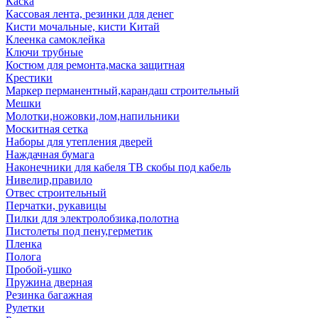
Каска
Кассовая лента, резинки для денег
Кисти мочальные, кисти Китай
Клеенка самоклейка
Ключи трубные
Костюм для ремонта,маска защитная
Крестики
Маркер перманентный,карандаш строительный
Мешки
Молотки,ножовки,лом,напильники
Москитная сетка
Наборы для утепления дверей
Наждачная бумага
Наконечники для кабеля ТВ скобы под кабель
Нивелир,правило
Отвес строительный
Перчатки, рукавицы
Пилки для электролобзика,полотна
Пистолеты под пену,герметик
Пленка
Полога
Пробой-ушко
Пружина дверная
Резинка багажная
Рулетки