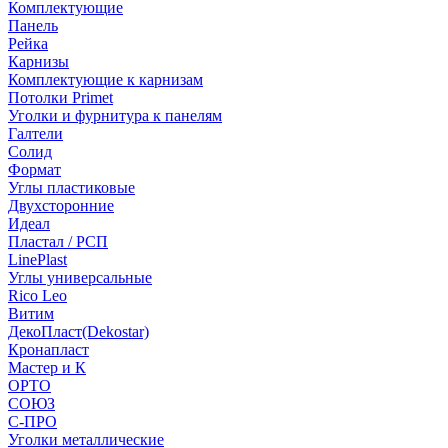
Комплектующие
Панель
Рейка
Карнизы
Комплектующие к карнизам
Потолки Primet
Уголки и фурнитура к панелям
Галтели
Солид
Формат
Углы пластиковые
Двухсторонние
Идеал
Пластал / РСП
LinePlast
Углы универсальные
Rico Leo
Витим
ДекоПласт(Dekostar)
Кронапласт
Мастер и К
ОРТО
СОЮЗ
С-ПРО
Уголки металлические