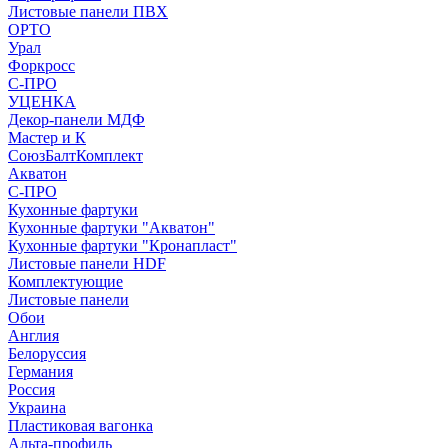
Листовые панели ПВХ
ОРТО
Урал
Форкросс
С-ПРО
УЦЕНКА
Декор-панели МДФ
Мастер и К
СоюзБалтКомплект
Акватон
С-ПРО
Кухонные фартуки
Кухонные фартуки "Акватон"
Кухонные фартуки "Кронапласт"
Листовые панели HDF
Комплектующие
Листовые панели
Обои
Англия
Белоруссия
Германия
Россия
Украина
Пластиковая вагонка
Альта-профиль