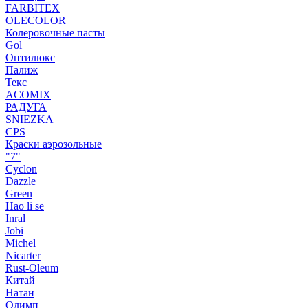
FARBITEX
OLECOLOR
Колеровочные пасты
Gol
Оптилюкс
Палиж
Текс
ACOMIX
РАДУГА
SNIEZKA
CPS
Краски аэрозольные
"7"
Cyclon
Dazzle
Green
Hao li se
Inral
Jobi
Michel
Nicarter
Rust-Oleum
Китай
Натан
Олимп