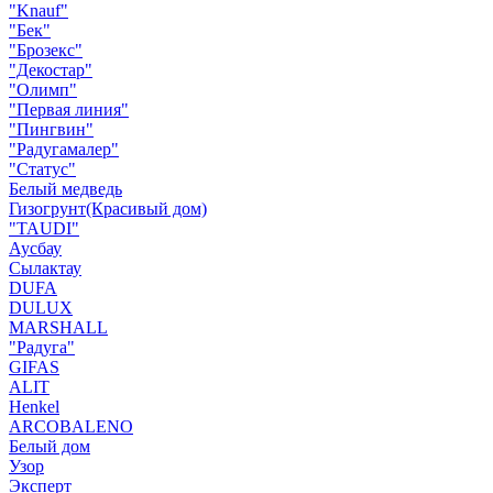
"Knauf"
"Бек"
"Брозекс"
"Декостар"
"Олимп"
"Первая линия"
"Пингвин"
"Радугамалер"
"Статус"
Белый медведь
Гизогрунт(Красивый дом)
"TAUDI"
Аусбау
Сылактау
DUFA
DULUX
MARSHALL
"Радуга"
GIFAS
ALIT
Henkel
ARCOBALENO
Белый дом
Узор
Эксперт