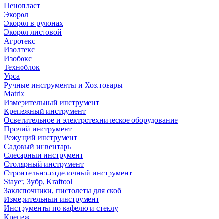
Пенопласт
Экорол
Экорол в рулонах
Экорол листовой
Агротекс
Изолтекс
Изобокс
Техноблок
Урса
Ручные инструменты и Хоз.товары
Matrix
Измерительный инструмент
Крепежный инструмент
Осветительное и электротехническое оборудование
Прочий инструмент
Режущий инструмент
Садовый инвентарь
Слесарный инструмент
Столярный инструмент
Строительно-отделочный инструмент
Stayer, Зубр, Kraftool
Заклепочники, пистолеты для скоб
Измерительный инструмент
Инструменты по кафелю и стеклу
Крепеж