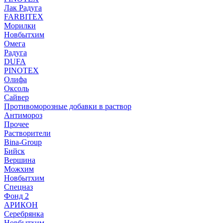
Лак Радуга
FARBITEX
Морилки
Новбытхим
Омега
Радуга
DUFA
PINOTEX
Олифа
Оксоль
Сайвер
Противоморозные добавки в раствор
Антимороз
Прочее
Растворители
Bina-Group
Бийск
Вершина
Можхим
Новбытхим
Спецназ
Фонд 2
АРИКОН
Серебрянка
Новбытхим