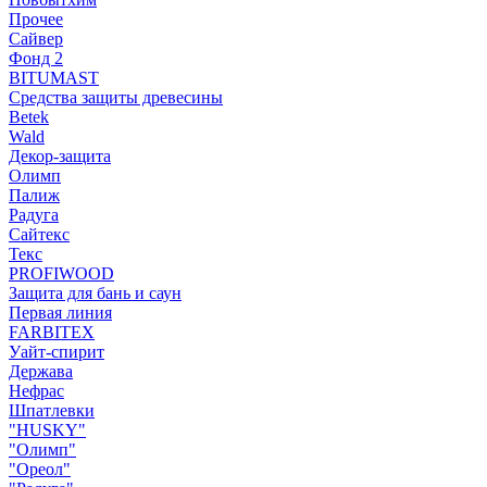
Прочее
Сайвер
Фонд 2
BITUMAST
Средства защиты древесины
Betek
Wald
Декор-защита
Олимп
Палиж
Радуга
Сайтекс
Текс
PROFIWOOD
Защита для бань и саун
Первая линия
FARBITEX
Уайт-спирит
Держава
Нефрас
Шпатлевки
"HUSKY"
"Олимп"
"Ореол"