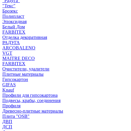
"Радуга"
"Текс"
Брозекс
Полипласт
Эпоксидная
Белый Дом
FARBITEX
Отделка декоративная
РАДУГА
ARCOBALENO
VGT
MAITRE DECO
FARBITEX
Очистители, удалители
Плитные материалы
Гипсокартон
GIFAS
Knauf
Профили для гипсокартона
Подвесы, крабы, соединения
Профиля
Древесно-плитные материалы
Плита "OSB"
ДВП
ДСП