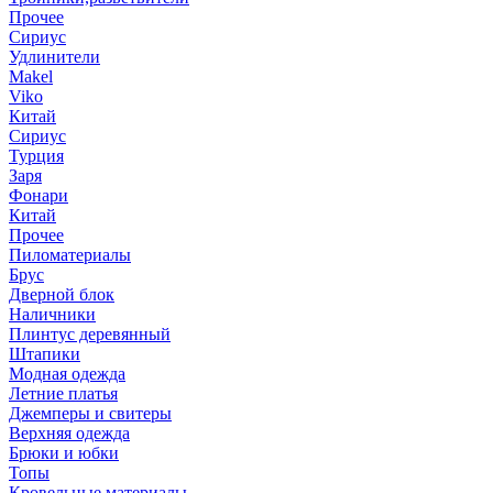
Прочее
Сириус
Удлинители
Makel
Viko
Китай
Сириус
Турция
Заря
Фонари
Китай
Прочее
Пиломатериалы
Брус
Дверной блок
Наличники
Плинтус деревянный
Штапики
Модная одежда
Летние платья
Джемперы и свитеры
Верхняя одежда
Брюки и юбки
Топы
Кровельные материалы