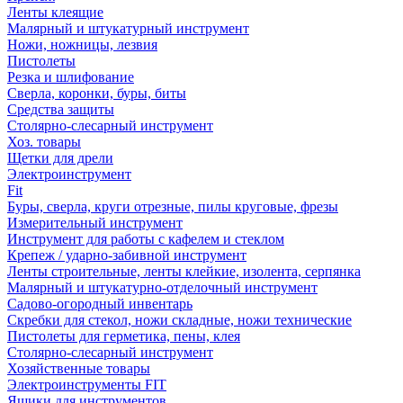
Ленты клеящие
Малярный и штукатурный инструмент
Ножи, ножницы, лезвия
Пистолеты
Резка и шлифование
Сверла, коронки, буры, биты
Средства защиты
Столярно-слесарный инструмент
Хоз. товары
Щетки для дрели
Электроинструмент
Fit
Буры, сверла, круги отрезные, пилы круговые, фрезы
Измерительный инструмент
Инструмент для работы с кафелем и стеклом
Крепеж / ударно-забивной инструмент
Ленты строительные, ленты клейкие, изолента, серпянка
Малярный и штукатурно-отделочный инструмент
Садово-огородный инвентарь
Скребки для стекол, ножи складные, ножи технические
Пистолеты для герметика, пены, клея
Столярно-слесарный инструмент
Хозяйственные товары
Электроинструменты FIT
Ящики для инструментов