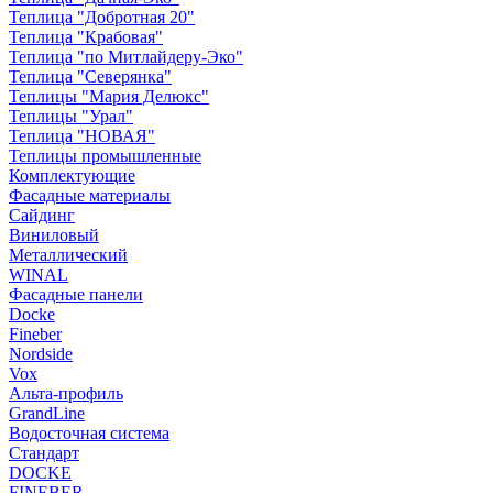
Теплица "Добротная 20"
Теплица "Крабовая"
Теплица "по Митлайдеру-Эко"
Теплица "Северянка"
Теплицы "Мария Делюкс"
Теплицы "Урал"
Теплица "НОВАЯ"
Теплицы промышленные
Комплектующие
Фасадные материалы
Сайдинг
Виниловый
Металлический
WINAL
Фасадные панели
Docke
Fineber
Nordside
Vox
Альта-профиль
GrandLine
Водосточная система
Стандарт
DOCKE
FINEBER