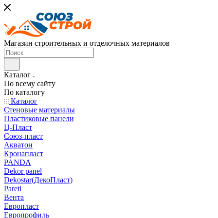
Магазин строительных и отделочных материалов
Каталог
По всему сайту
По каталогу
Каталог
Стеновые материалы
Пластиковые панели
Ц-Пласт
Союз-пласт
Акватон
Кронапласт
PANDA
Dekor panel
Dekostar(ДекоПласт)
Pareti
Вента
Европласт
Европрофиль