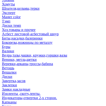
Хомуты
Шпателя,кельмы,терки
Эксперт
Master color
Тэмп
Диски темп
Хоз.товары и прочее
Асбест листовой,асбестовый шнур
Биты,насадки,балеринки
Бокорезы,ножницы по металлу
Буры
Валики
Ведра,тазы,чашки, кружки,горшки,вазы
Веники, метла,щетки
Веревки,арканы,троссы,бабина
Ветошь
Вешалки
Диски
Завертка,засов
Заклепки
Замки накладные
Изоленты ,скотч,ленты.
Индикаторы,отвертки 2-х сторон.
Капканы