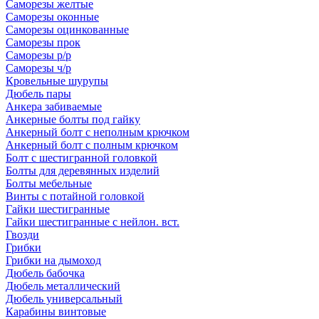
Саморезы желтые
Саморезы оконные
Саморезы оцинкованные
Саморезы прок
Саморезы р/р
Саморезы ч/р
Кровельные шурупы
Дюбель пары
Анкера забиваемые
Анкерные болты под гайку
Анкерный болт с неполным крючком
Анкерный болт с полным крючком
Болт с шестигранной головкой
Болты для деревянных изделий
Болты мебельные
Винты с потайной головкой
Гайки шестигранные
Гайки шестигранные с нейлон. вст.
Гвозди
Грибки
Грибки на дымоход
Дюбель бабочка
Дюбель металлический
Дюбель универсальный
Карабины винтовые