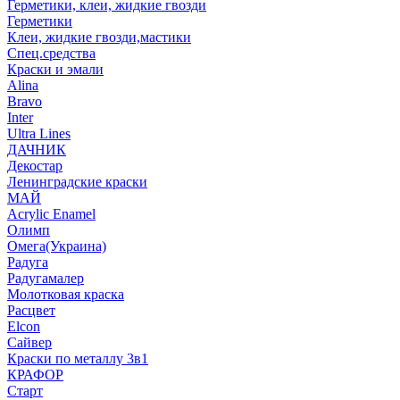
Герметики, клеи, жидкие гвозди
Герметики
Клеи, жидкие гвозди,мастики
Спец.средства
Краски и эмали
Alina
Bravo
Inter
Ultra Lines
ДАЧНИК
Декостар
Ленинградские краски
МАЙ
Acrylic Enamel
Олимп
Омега(Украина)
Радуга
Радугамалер
Молотковая краска
Расцвет
Elcon
Сайвер
Краски по металлу 3в1
КРАФОР
Старт