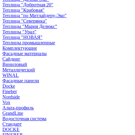
Теплица "Добротная 20"
Теплица "Крабовая"
Теплица "по Митлайдеру-Эко"
Теплица "Северянка"
Теплицы "Мария Делюкс"
Теплицы "Урал"
Теплица "НОВАЯ"
Теплицы промышленные
Комплектующие
Фасадные материалы
Сайдинг
Виниловый
Металлический
WINAL
Фасадные панели
Docke
Fineber
Nordside
Vox
Альта-профиль
GrandLine
Водосточная система
Стандарт
DOCKE
FINEBER