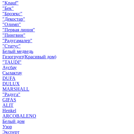
"Knauf"
"Бек"
"Брозекс"
"Декостар"
"Олимп"
"Первая линия"
"Пингвин"
"Радугамалер"
"Статус"
Белый медведь
Гизогрунт(Красивый дом)
"TAUDI"
Аусбау
Сылактау
DUFA
DULUX
MARSHALL
"Радуга"
GIFAS
ALIT
Henkel
ARCOBALENO
Белый дом
Узор
Эксперт