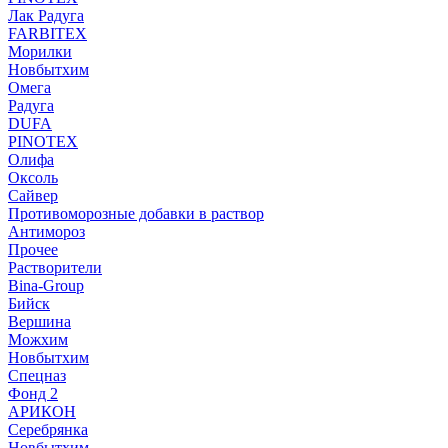
Лак Радуга
FARBITEX
Морилки
Новбытхим
Омега
Радуга
DUFA
PINOTEX
Олифа
Оксоль
Сайвер
Противоморозные добавки в раствор
Антимороз
Прочее
Растворители
Bina-Group
Бийск
Вершина
Можхим
Новбытхим
Спецназ
Фонд 2
АРИКОН
Серебрянка
Новбытхим