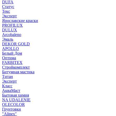
DUFA
Статус
Текс
Эксперт
Ярославские краски
PROFILUX
DULUX
Arcobaleno
Эмаль
DEKOR GOLD
APOLLO
Белый Дом
Оптима
FARBITEX
Стройкомплект
Битумная мастика
Титан
Эксперт
Класс
АкваМаст
Бытовая химия
NA UDALENIE
OLECOLOR
Грунтовки
"Alinex"