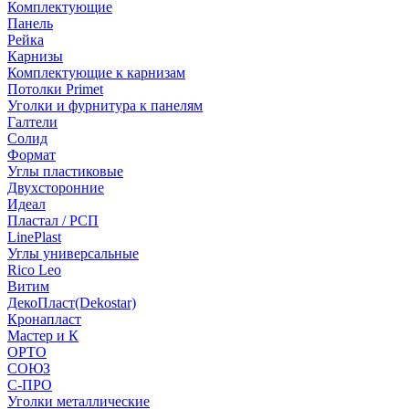
Комплектующие
Панель
Рейка
Карнизы
Комплектующие к карнизам
Потолки Primet
Уголки и фурнитура к панелям
Галтели
Солид
Формат
Углы пластиковые
Двухсторонние
Идеал
Пластал / РСП
LinePlast
Углы универсальные
Rico Leo
Витим
ДекоПласт(Dekostar)
Кронапласт
Мастер и К
ОРТО
СОЮЗ
С-ПРО
Уголки металлические