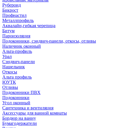
Рубероид
Бикрост
Профнастил
Металлпрофиль
Аквалайн,гибкая черепица
Битум
Пароизоляция
Подоконники, сэндвич-панели, откосы, отливы
Наличник оконный
Альта-профиль
Урал
Сэндвич-панели
Нащельник
Откосы
Альта профиль
ЮУТК
Отливы
Подоконники ПВХ
Подоконники
Угол оконный
Сантехника и вентиляция
Аксессуары для ванной комнаты
Бордюр на ванну
Бумагодержатели