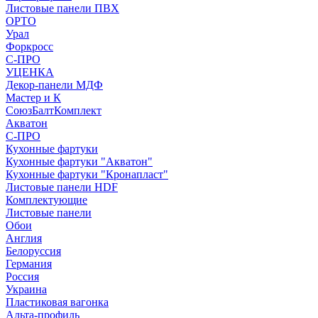
Листовые панели ПВХ
ОРТО
Урал
Форкросс
С-ПРО
УЦЕНКА
Декор-панели МДФ
Мастер и К
СоюзБалтКомплект
Акватон
С-ПРО
Кухонные фартуки
Кухонные фартуки "Акватон"
Кухонные фартуки "Кронапласт"
Листовые панели HDF
Комплектующие
Листовые панели
Обои
Англия
Белоруссия
Германия
Россия
Украина
Пластиковая вагонка
Альта-профиль