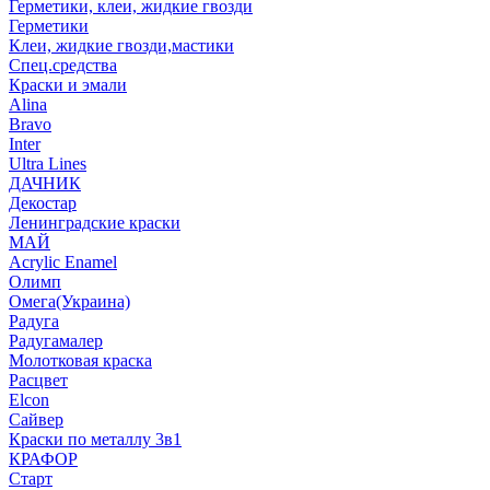
Герметики, клеи, жидкие гвозди
Герметики
Клеи, жидкие гвозди,мастики
Спец.средства
Краски и эмали
Alina
Bravo
Inter
Ultra Lines
ДАЧНИК
Декостар
Ленинградские краски
МАЙ
Acrylic Enamel
Олимп
Омега(Украина)
Радуга
Радугамалер
Молотковая краска
Расцвет
Elcon
Сайвер
Краски по металлу 3в1
КРАФОР
Старт