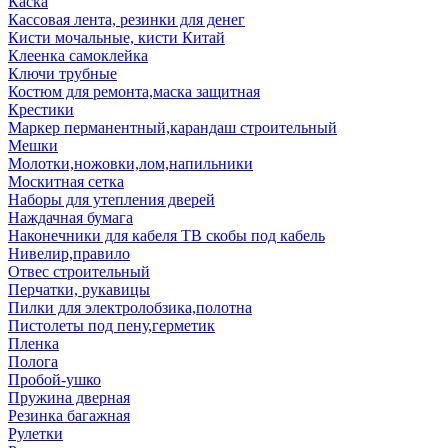
Каска
Кассовая лента, резинки для денег
Кисти мочальные, кисти Китай
Клеенка самоклейка
Ключи трубные
Костюм для ремонта,маска защитная
Крестики
Маркер перманентный,карандаш строительный
Мешки
Молотки,ножовки,лом,напильники
Москитная сетка
Наборы для утепления дверей
Наждачная бумага
Наконечники для кабеля ТВ скобы под кабель
Нивелир,правило
Отвес строительный
Перчатки, рукавицы
Пилки для электролобзика,полотна
Пистолеты под пену,герметик
Пленка
Полога
Пробой-ушко
Пружина дверная
Резинка багажная
Рулетки