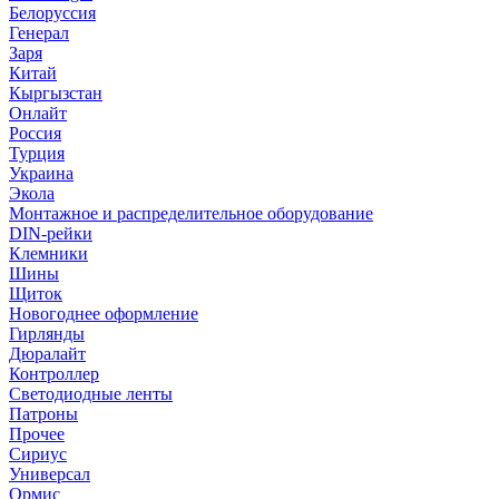
Белоруссия
Генерал
Заря
Китай
Кыргызстан
Онлайт
Россия
Турция
Украина
Экола
Монтажное и распределительное оборудование
DIN-рейки
Клемники
Шины
Щиток
Новогоднее оформление
Гирлянды
Дюралайт
Контроллер
Светодиодные ленты
Патроны
Прочее
Сириус
Универсал
Ормис