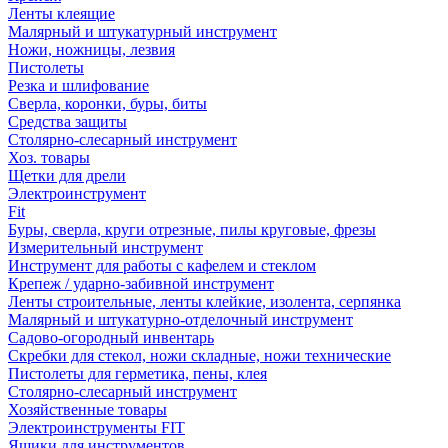
Ленты клеящие
Малярный и штукатурный инструмент
Ножи, ножницы, лезвия
Пистолеты
Резка и шлифование
Сверла, коронки, буры, биты
Средства защиты
Столярно-слесарный инструмент
Хоз. товары
Щетки для дрели
Электроинструмент
Fit
Буры, сверла, круги отрезные, пилы круговые, фрезы
Измерительный инструмент
Инструмент для работы с кафелем и стеклом
Крепеж / ударно-забивной инструмент
Ленты строительные, ленты клейкие, изолента, серпянка
Малярный и штукатурно-отделочный инструмент
Садово-огородный инвентарь
Скребки для стекол, ножи складные, ножи технические
Пистолеты для герметика, пены, клея
Столярно-слесарный инструмент
Хозяйственные товары
Электроинструменты FIT
Ящики для инструментов