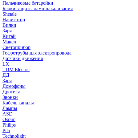
Пальчиковые батарейки
Блоки защиты ламп накаливания
Shetale
Навигатор
Вилки
Заря
Китай
Макел
Светоприбор
Гофротрубы для электропровода
Датчики движения
LX
TDM Electric
ДД
Заря
Домофоны
Дроселя
Звонки
Кабель каналы
Лампы
ASD
Osram
Philips
Pila
Technolight