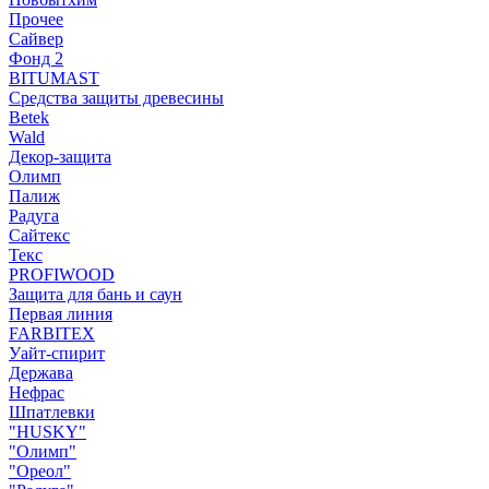
Прочее
Сайвер
Фонд 2
BITUMAST
Средства защиты древесины
Betek
Wald
Декор-защита
Олимп
Палиж
Радуга
Сайтекс
Текс
PROFIWOOD
Защита для бань и саун
Первая линия
FARBITEX
Уайт-спирит
Держава
Нефрас
Шпатлевки
"HUSKY"
"Олимп"
"Ореол"