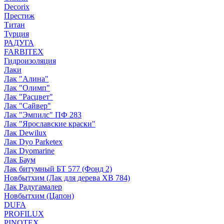
Decorix
Престиж
Титан
Турция
РАДУГА
FARBITEX
Гидроизоляция
Лаки
Лак "Алина"
Лак "Олимп"
Лак "Расцвет"
Лак "Сайвер"
Лак "Эмпилс" ПФ 283
Лак "Ярославские краски"
Лак Dewilux
Лак Dyo Parketex
Лак Dyomarine
Лак Баум
Лак битумный БТ 577 (Фонд 2)
Новбытхим (Лак для дерева ХВ 784)
Лак Радугамалер
Новбытхим (Цапон)
DUFA
PROFILUX
PINOTEX