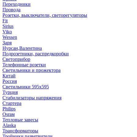
Переходники
Провода
Розетки, выключатели, светорегуляторы
Fit
Sirius
Viko
Wessen
Заря
Нурсан,Валентина
Подрозетники, распредкоробки
Светоприбор
Телефонные розетки
Светильники и прожектора
Китай
Россия
Светильники 595х595
Турция
Стабилизаторы напряжения
Стартера
Philips
Оsrам
Тепловые завесы
Alaska
Трансформаторы
Тройники,разветвители