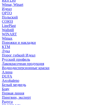
Rico Leo
Wimar, Winart
Идеал
ОРТО
Польский
СОЮЗ
LinePlast
Wallstill
WINART
Wimax
Порожки и накладки
КТМ
Лука
Порог гибкий Идеал
Русский профиль
Лакокрасочная продукция
Воднодисперсионные краски
Алина
DUFA
Arcobaleno
Белый медведь
Бояу
Первая линия
Пингвин, эксперт
Радуга