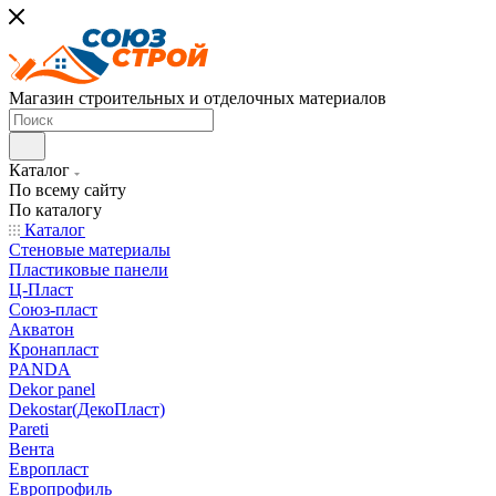
Магазин строительных и отделочных материалов
Каталог
По всему сайту
По каталогу
Каталог
Стеновые материалы
Пластиковые панели
Ц-Пласт
Союз-пласт
Акватон
Кронапласт
PANDA
Dekor panel
Dekostar(ДекоПласт)
Pareti
Вента
Европласт
Европрофиль