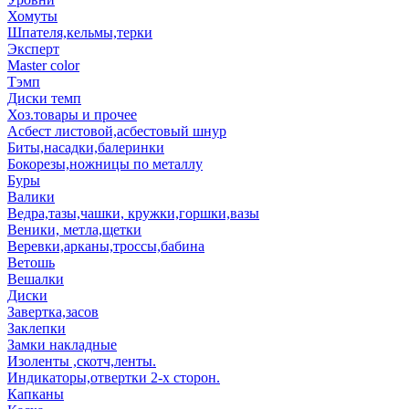
Хомуты
Шпателя,кельмы,терки
Эксперт
Master color
Тэмп
Диски темп
Хоз.товары и прочее
Асбест листовой,асбестовый шнур
Биты,насадки,балеринки
Бокорезы,ножницы по металлу
Буры
Валики
Ведра,тазы,чашки, кружки,горшки,вазы
Веники, метла,щетки
Веревки,арканы,троссы,бабина
Ветошь
Вешалки
Диски
Завертка,засов
Заклепки
Замки накладные
Изоленты ,скотч,ленты.
Индикаторы,отвертки 2-х сторон.
Капканы