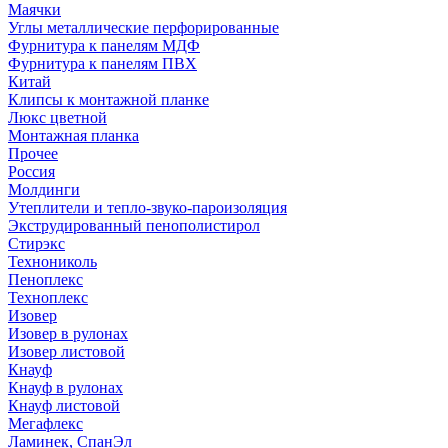
Маячки
Углы металлические перфорированные
Фурнитура к панелям МДФ
Фурнитура к панелям ПВХ
Китай
Клипсы к монтажной планке
Люкс цветной
Монтажная планка
Прочее
Россия
Молдинги
Утеплители и тепло-звуко-пароизоляция
Экструдированный пенополистирол
Стирэкс
Технониколь
Пеноплекс
Техноплекс
Изовер
Изовер в рулонах
Изовер листовой
Кнауф
Кнауф в рулонах
Кнауф листовой
Мегафлекс
Ламинек, СпанЭл