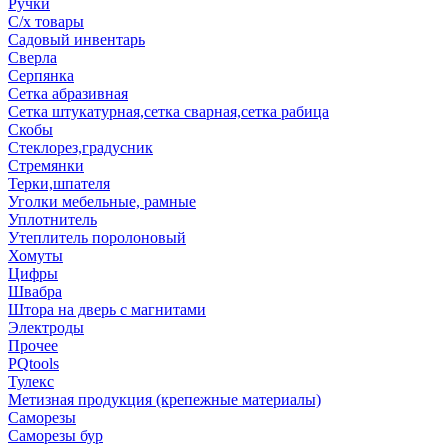
Ручки
С/х товары
Садовый инвентарь
Сверла
Серпянка
Сетка абразивная
Сетка штукатурная,сетка сварная,сетка рабица
Скобы
Стеклорез,градусник
Стремянки
Терки,шпателя
Уголки мебельные, рамные
Уплотнитель
Утеплитель поролоновый
Хомуты
Цифры
Швабра
Штора на дверь с магнитами
Электроды
Прочее
PQtools
Тулекс
Метизная продукция (крепежные материалы)
Саморезы
Саморезы бур