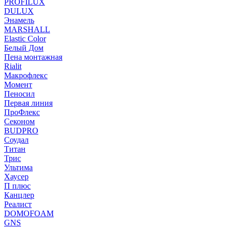
PROFILUX
DULUX
Энамель
MARSHALL
Elastic Color
Белый Дом
Пена монтажная
Rialit
Макрофлекс
Момент
Пеносил
Первая линия
ПроФлекс
Секоном
BUDPRO
Соудал
Титан
Трис
Ультима
Хаусер
П плюс
Канцлер
Реалист
DOMOFOAM
GNS