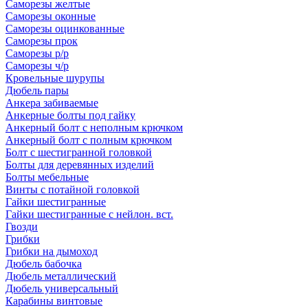
Саморезы желтые
Саморезы оконные
Саморезы оцинкованные
Саморезы прок
Саморезы р/р
Саморезы ч/р
Кровельные шурупы
Дюбель пары
Анкера забиваемые
Анкерные болты под гайку
Анкерный болт с неполным крючком
Анкерный болт с полным крючком
Болт с шестигранной головкой
Болты для деревянных изделий
Болты мебельные
Винты с потайной головкой
Гайки шестигранные
Гайки шестигранные с нейлон. вст.
Гвозди
Грибки
Грибки на дымоход
Дюбель бабочка
Дюбель металлический
Дюбель универсальный
Карабины винтовые