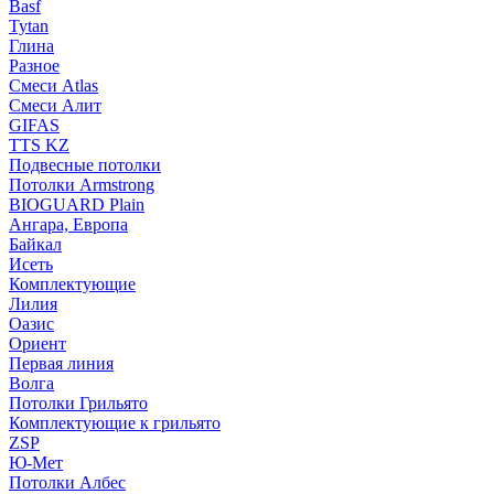
Basf
Tytan
Глина
Разное
Смеси Atlas
Смеси Алит
GIFAS
TTS KZ
Подвесные потолки
Потолки Armstrong
BIOGUARD Plain
Ангара, Европа
Байкал
Исеть
Комплектующие
Лилия
Оазис
Ориент
Первая линия
Волга
Потолки Грильято
Комплектующие к грильято
ZSP
Ю-Мет
Потолки Албес