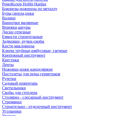
РемоКолор,Hobbi,Hardax
Бокорезы,ножницы по металлу
Буры,сверла,пики
Валики
Ванночки малярные
Веревки,шнуры
Диски отрезные
Емкости строительные
Задвижки, ручки-скобы
Кисти,макловицы
Ключи трубные,имбусовые, гаечные
Крепежный инструмент
Крестики
Ленты
Ножовки,ножи канцеляркие
Пистолеты для пены,герметиков
Рулетки
Садовый инвентарь
Светильники
Скобы для степлера
Столярно - слесарный инструмент
Стремянки
Строительно - отделочный инструмент
Угольники
Уровни