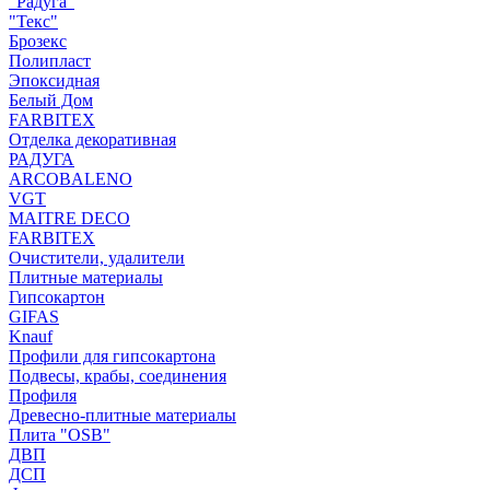
"Радуга"
"Текс"
Брозекс
Полипласт
Эпоксидная
Белый Дом
FARBITEX
Отделка декоративная
РАДУГА
ARCOBALENO
VGT
MAITRE DECO
FARBITEX
Очистители, удалители
Плитные материалы
Гипсокартон
GIFAS
Knauf
Профили для гипсокартона
Подвесы, крабы, соединения
Профиля
Древесно-плитные материалы
Плита "OSB"
ДВП
ДСП