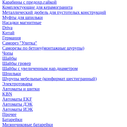
Карабины с предохр.гайкой
Комплектующие для керамогранита
Металлический дюбель для пустотелых конструкций
Муфты для шпильки
Насадки магнитные
Driva
Китай
Германия
Саморез "Улитка"
Саморезы по бетону(монтажные шурупы)
Чопы
Шайбы
Шайбы гровер
Шайбы с увеличенным нар.диаметром
Шпильки
Шурупы мебельные (конфирмат шестигранный)
Электротовары
Автоматы и щитки
KBN
Автоматы EKF
Автоматы ДЭК
Автоматы ИЭК
Прочее
Батарейки
Мизинчиковые батарейки