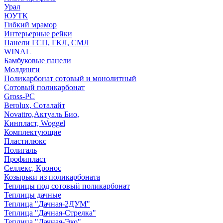
Урал
ЮУТК
Гибкий мрамор
Интерьерные рейки
Панели ГСП, ГКЛ, СМЛ
WINAL
Бамбуковые панели
Молдинги
Поликарбонат сотовый и монолитный
Сотовый поликарбонат
Gross-PC
Berolux, Соталайт
Novattro,Актуаль Био,
Кинпласт, Woggel
Комплектующие
Пластилюкс
Полигаль
Профипласт
Селлекс, Кронос
Козырьки из поликарбоната
Теплицы под сотовый поликарбонат
Теплицы дачные
Теплица "Дачная-2ДУМ"
Теплица "Дачная-Стрелка"
Теплица "Дачная-Эко"