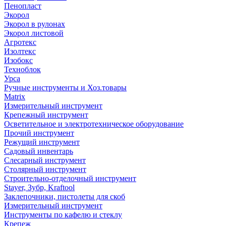
Пенопласт
Экорол
Экорол в рулонах
Экорол листовой
Агротекс
Изолтекс
Изобокс
Техноблок
Урса
Ручные инструменты и Хоз.товары
Matrix
Измерительный инструмент
Крепежный инструмент
Осветительное и электротехническое оборудование
Прочий инструмент
Режущий инструмент
Садовый инвентарь
Слесарный инструмент
Столярный инструмент
Строительно-отделочный инструмент
Stayer, Зубр, Kraftool
Заклепочники, пистолеты для скоб
Измерительный инструмент
Инструменты по кафелю и стеклу
Крепеж