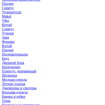
Прочее
Сириус
Удлинители
Makel
Viko
Китай
Сириус
Турция
Заря
Фонари
Китай
Прочее
Пиломатериалы
Брус
Дверной блок
Наличники
Плинтус деревянный
Штапики
Модная одежда
Летние платья
Джемперы и свитеры
Верхняя одежда
Брюки и юбки
Топы
Кровельные материалы