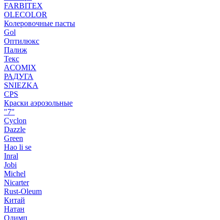
FARBITEX
OLECOLOR
Колеровочные пасты
Gol
Оптилюкс
Палиж
Текс
ACOMIX
РАДУГА
SNIEZKA
CPS
Краски аэрозольные
"7"
Cyclon
Dazzle
Green
Hao li se
Inral
Jobi
Michel
Nicarter
Rust-Oleum
Китай
Натан
Олимп