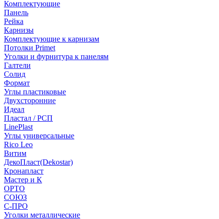
Комплектующие
Панель
Рейка
Карнизы
Комплектующие к карнизам
Потолки Primet
Уголки и фурнитура к панелям
Галтели
Солид
Формат
Углы пластиковые
Двухсторонние
Идеал
Пластал / РСП
LinePlast
Углы универсальные
Rico Leo
Витим
ДекоПласт(Dekostar)
Кронапласт
Мастер и К
ОРТО
СОЮЗ
С-ПРО
Уголки металлические