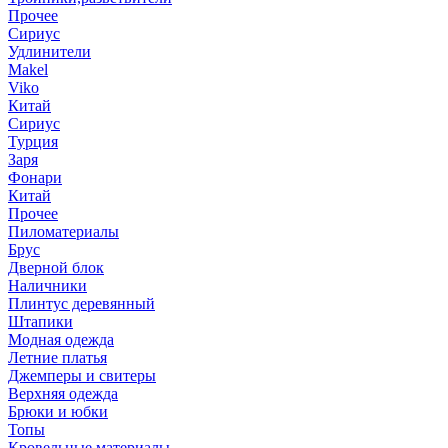
Прочее
Сириус
Удлинители
Makel
Viko
Китай
Сириус
Турция
Заря
Фонари
Китай
Прочее
Пиломатериалы
Брус
Дверной блок
Наличники
Плинтус деревянный
Штапики
Модная одежда
Летние платья
Джемперы и свитеры
Верхняя одежда
Брюки и юбки
Топы
Кровельные материалы