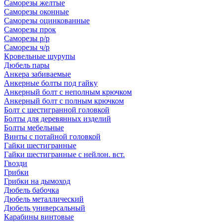
Саморезы желтые
Саморезы оконные
Саморезы оцинкованные
Саморезы прок
Саморезы р/р
Саморезы ч/р
Кровельные шурупы
Дюбель пары
Анкера забиваемые
Анкерные болты под гайку
Анкерный болт с неполным крючком
Анкерный болт с полным крючком
Болт с шестигранной головкой
Болты для деревянных изделий
Болты мебельные
Винты с потайной головкой
Гайки шестигранные
Гайки шестигранные с нейлон. вст.
Гвозди
Грибки
Грибки на дымоход
Дюбель бабочка
Дюбель металлический
Дюбель универсальный
Карабины винтовые