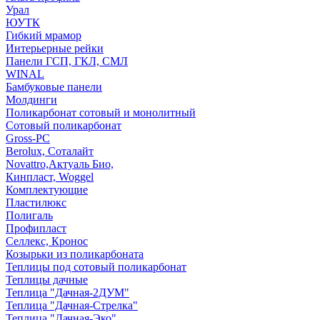
Урал
ЮУТК
Гибкий мрамор
Интерьерные рейки
Панели ГСП, ГКЛ, СМЛ
WINAL
Бамбуковые панели
Молдинги
Поликарбонат сотовый и монолитный
Сотовый поликарбонат
Gross-PC
Berolux, Соталайт
Novattro,Актуаль Био,
Кинпласт, Woggel
Комплектующие
Пластилюкс
Полигаль
Профипласт
Селлекс, Кронос
Козырьки из поликарбоната
Теплицы под сотовый поликарбонат
Теплицы дачные
Теплица "Дачная-2ДУМ"
Теплица "Дачная-Стрелка"
Теплица "Дачная-Эко"