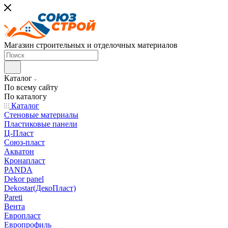
Магазин строительных и отделочных материалов
Каталог
По всему сайту
По каталогу
Каталог
Стеновые материалы
Пластиковые панели
Ц-Пласт
Союз-пласт
Акватон
Кронапласт
PANDA
Dekor panel
Dekostar(ДекоПласт)
Pareti
Вента
Европласт
Европрофиль