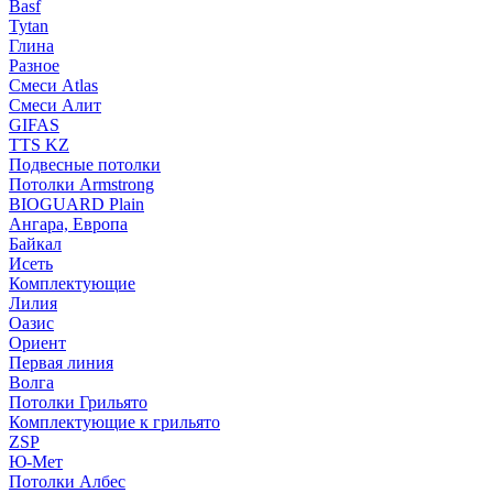
Basf
Tytan
Глина
Разное
Смеси Atlas
Смеси Алит
GIFAS
TTS KZ
Подвесные потолки
Потолки Armstrong
BIOGUARD Plain
Ангара, Европа
Байкал
Исеть
Комплектующие
Лилия
Оазис
Ориент
Первая линия
Волга
Потолки Грильято
Комплектующие к грильято
ZSP
Ю-Мет
Потолки Албес