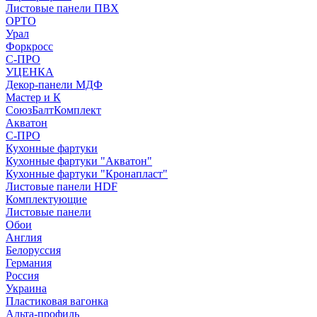
Листовые панели ПВХ
ОРТО
Урал
Форкросс
С-ПРО
УЦЕНКА
Декор-панели МДФ
Мастер и К
СоюзБалтКомплект
Акватон
С-ПРО
Кухонные фартуки
Кухонные фартуки "Акватон"
Кухонные фартуки "Кронапласт"
Листовые панели HDF
Комплектующие
Листовые панели
Обои
Англия
Белоруссия
Германия
Россия
Украина
Пластиковая вагонка
Альта-профиль