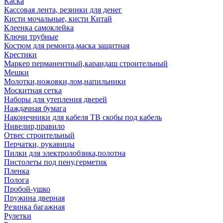
Каска
Кассовая лента, резинки для денег
Кисти мочальные, кисти Китай
Клеенка самоклейка
Ключи трубные
Костюм для ремонта,маска защитная
Крестики
Маркер перманентный,карандаш строительный
Мешки
Молотки,ножовки,лом,напильники
Москитная сетка
Наборы для утепления дверей
Наждачная бумага
Наконечники для кабеля ТВ скобы под кабель
Нивелир,правило
Отвес строительный
Перчатки, рукавицы
Пилки для электролобзика,полотна
Пистолеты под пену,герметик
Пленка
Полога
Пробой-ушко
Пружина дверная
Резинка багажная
Рулетки