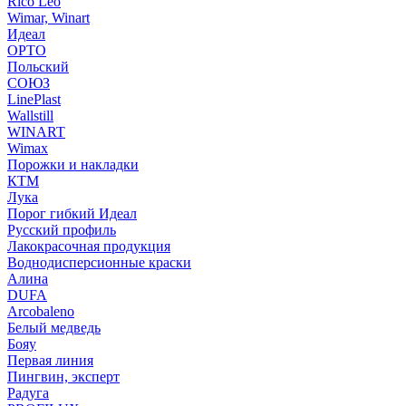
Rico Leo
Wimar, Winart
Идеал
ОРТО
Польский
СОЮЗ
LinePlast
Wallstill
WINART
Wimax
Порожки и накладки
КТМ
Лука
Порог гибкий Идеал
Русский профиль
Лакокрасочная продукция
Воднодисперсионные краски
Алина
DUFA
Arcobaleno
Белый медведь
Бояу
Первая линия
Пингвин, эксперт
Радуга