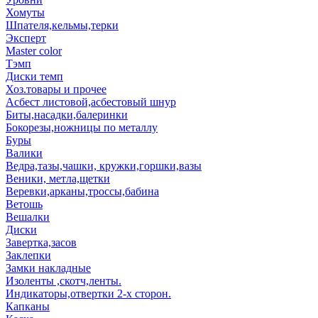
Хомуты
Шпателя,кельмы,терки
Эксперт
Master color
Тэмп
Диски темп
Хоз.товары и прочее
Асбест листовой,асбестовый шнур
Биты,насадки,балеринки
Бокорезы,ножницы по металлу
Буры
Валики
Ведра,тазы,чашки, кружки,горшки,вазы
Веники, метла,щетки
Веревки,арканы,троссы,бабина
Ветошь
Вешалки
Диски
Завертка,засов
Заклепки
Замки накладные
Изоленты ,скотч,ленты.
Индикаторы,отвертки 2-х сторон.
Капканы