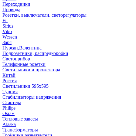
Переходники
Провода
Розетки, выключатели, светорегуляторы
Fit
Sirius
Viko
Wessen
Заря
Нурсан,Валентина
Подрозетники, распредкоробки
Светоприбор
Телефонные розетки
Светильники и прожектора
Китай
Россия
Светильники 595х595
Турция
Стабилизаторы напряжения
Стартера
Philips
Оsrам
Тепловые завесы
Alaska
Трансформаторы
Тройники,разветвители