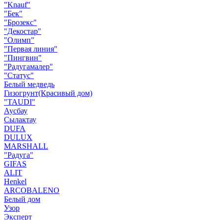
"Knauf"
"Бек"
"Брозекс"
"Декостар"
"Олимп"
"Первая линия"
"Пингвин"
"Радугамалер"
"Статус"
Белый медведь
Гизогрунт(Красивый дом)
"TAUDI"
Аусбау
Сылактау
DUFA
DULUX
MARSHALL
"Радуга"
GIFAS
ALIT
Henkel
ARCOBALENO
Белый дом
Узор
Эксперт