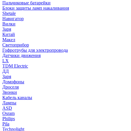
Пальчиковые батарейки
Блоки защиты ламп накаливания
Shetale
Навигатор
Вилки
Заря
Китай
Макел
Светоприбор
Гофротрубы для электропровода
Датчики движения
LX
TDM Electric
ДД
Заря
Домофоны
Дроселя
Звонки
Кабель каналы
Лампы
ASD
Osram
Philips
Pila
Technolight