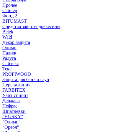
Прочее
Сайвер
Фонд 2
BITUMAST
Средства защиты древесины
Betek
Wald
Декор-защита
Олимп
Палиж
Радуга
Сайтекс
Текс
PROFIWOOD
Защита для бань и саун
Первая линия
FARBITEX
Уайт-спирит
Держава
Нефрас
Шпатлевки
"HUSKY"
"Олимп"
"Ореол"