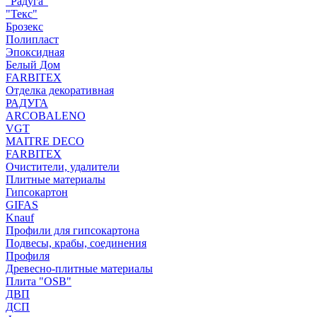
"Радуга"
"Текс"
Брозекс
Полипласт
Эпоксидная
Белый Дом
FARBITEX
Отделка декоративная
РАДУГА
ARCOBALENO
VGT
MAITRE DECO
FARBITEX
Очистители, удалители
Плитные материалы
Гипсокартон
GIFAS
Knauf
Профили для гипсокартона
Подвесы, крабы, соединения
Профиля
Древесно-плитные материалы
Плита "OSB"
ДВП
ДСП