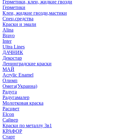
Герметики, клеи, жидкие гвозди
Герметики
Клеи, жидкие гвозди,мастики
Спец.средства
Краски и эмали
Alina
Bravo
Inter
Ultra Lines
ДАЧНИК
Декостар
Ленинградские краски
МАЙ
Acrylic Enamel
Олимп
Омега(Украина)
Радуга
Радугамалер
Молотковая краска
Расцвет
Elcon
Сайвер
Краски по металлу 3в1
КРАФОР
Старт