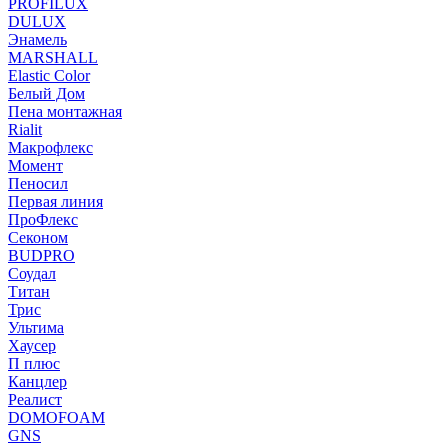
PROFILUX
DULUX
Энамель
MARSHALL
Elastic Color
Белый Дом
Пена монтажная
Rialit
Макрофлекс
Момент
Пеносил
Первая линия
ПроФлекс
Секоном
BUDPRO
Соудал
Титан
Трис
Ультима
Хаусер
П плюс
Канцлер
Реалист
DOMOFOAM
GNS