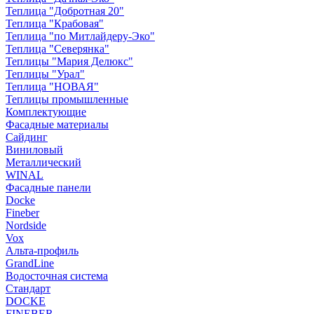
Теплица "Добротная 20"
Теплица "Крабовая"
Теплица "по Митлайдеру-Эко"
Теплица "Северянка"
Теплицы "Мария Делюкс"
Теплицы "Урал"
Теплица "НОВАЯ"
Теплицы промышленные
Комплектующие
Фасадные материалы
Сайдинг
Виниловый
Металлический
WINAL
Фасадные панели
Docke
Fineber
Nordside
Vox
Альта-профиль
GrandLine
Водосточная система
Стандарт
DOCKE
FINEBER