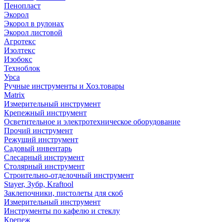
Пенопласт
Экорол
Экорол в рулонах
Экорол листовой
Агротекс
Изолтекс
Изобокс
Техноблок
Урса
Ручные инструменты и Хоз.товары
Matrix
Измерительный инструмент
Крепежный инструмент
Осветительное и электротехническое оборудование
Прочий инструмент
Режущий инструмент
Садовый инвентарь
Слесарный инструмент
Столярный инструмент
Строительно-отделочный инструмент
Stayer, Зубр, Kraftool
Заклепочники, пистолеты для скоб
Измерительный инструмент
Инструменты по кафелю и стеклу
Крепеж