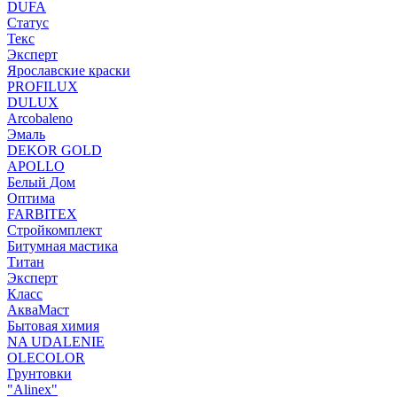
DUFA
Статус
Текс
Эксперт
Ярославские краски
PROFILUX
DULUX
Arcobaleno
Эмаль
DEKOR GOLD
APOLLO
Белый Дом
Оптима
FARBITEX
Стройкомплект
Битумная мастика
Титан
Эксперт
Класс
АкваМаст
Бытовая химия
NA UDALENIE
OLECOLOR
Грунтовки
"Alinex"