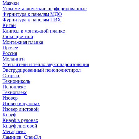
Маячки
Углы металлические перфорированные
Фурнитура к панелям МДФ
Фурнитура к панелям ПВХ
Китай
Клипсы к монтажной планке
Люкс цветной
Монтажная планка
Прочее
Россия
Молдинги
Утеплители и тепло-звуко-пароизоляция
Экструдированный пенополистирол
Стирэкс
Технониколь
Пеноплекс
Техноплекс
Изовер
Изовер в рулонах
Изовер листовой
Кнауф
Кнауф в рулонах
Кнауф листовой
Мегафлекс
Ламинек, СпанЭл