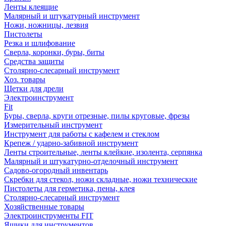
Ленты клеящие
Малярный и штукатурный инструмент
Ножи, ножницы, лезвия
Пистолеты
Резка и шлифование
Сверла, коронки, буры, биты
Средства защиты
Столярно-слесарный инструмент
Хоз. товары
Щетки для дрели
Электроинструмент
Fit
Буры, сверла, круги отрезные, пилы круговые, фрезы
Измерительный инструмент
Инструмент для работы с кафелем и стеклом
Крепеж / ударно-забивной инструмент
Ленты строительные, ленты клейкие, изолента, серпянка
Малярный и штукатурно-отделочный инструмент
Садово-огородный инвентарь
Скребки для стекол, ножи складные, ножи технические
Пистолеты для герметика, пены, клея
Столярно-слесарный инструмент
Хозяйственные товары
Электроинструменты FIT
Ящики для инструментов