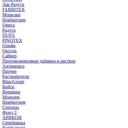
Лак Радуга
FARBITEX
Морилки
Новбытхим
Омега
Радуга
DUFA
PINOTEX
Олифа
Оксоль
Сайвер
Противоморозные добавки в раствор
Антимороз
Прочее
Растворители
Bina-Group
Бийск
Вершина
Можхим
Новбытхим
Спецназ
Фонд 2
АРИКОН
Серебрянка
Новбытхим