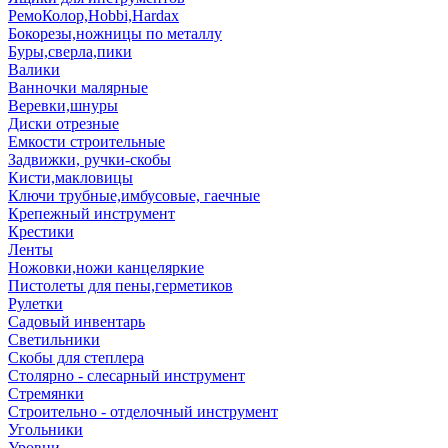
РемоКолор,Hobbi,Hardax
Бокорезы,ножницы по металлу
Буры,сверла,пики
Валики
Ванночки малярные
Веревки,шнуры
Диски отрезные
Емкости строительные
Задвижки, ручки-скобы
Кисти,макловицы
Ключи трубные,имбусовые, гаечные
Крепежный инструмент
Крестики
Ленты
Ножовки,ножи канцеляркие
Пистолеты для пены,герметиков
Рулетки
Садовый инвентарь
Светильники
Скобы для степлера
Столярно - слесарный инструмент
Стремянки
Строительно - отделочный инструмент
Угольники
Уровни