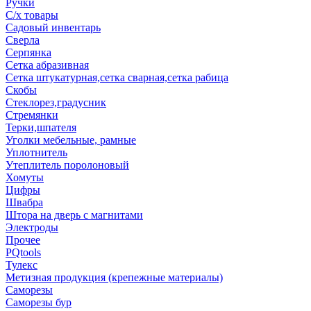
Ручки
С/х товары
Садовый инвентарь
Сверла
Серпянка
Сетка абразивная
Сетка штукатурная,сетка сварная,сетка рабица
Скобы
Стеклорез,градусник
Стремянки
Терки,шпателя
Уголки мебельные, рамные
Уплотнитель
Утеплитель поролоновый
Хомуты
Цифры
Швабра
Штора на дверь с магнитами
Электроды
Прочее
PQtools
Тулекс
Метизная продукция (крепежные материалы)
Саморезы
Саморезы бур