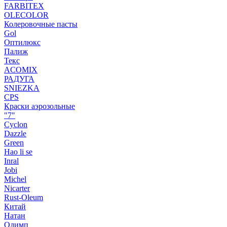
FARBITEX
OLECOLOR
Колеровочные пасты
Gol
Оптилюкс
Палиж
Текс
ACOMIX
РАДУГА
SNIEZKA
CPS
Краски аэрозольные
"7"
Cyclon
Dazzle
Green
Hao li se
Inral
Jobi
Michel
Nicarter
Rust-Oleum
Китай
Натан
Олимп