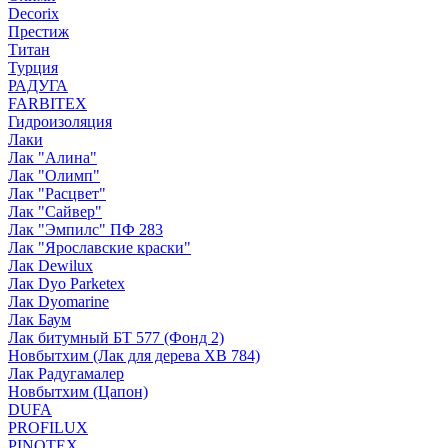
Decorix
Престиж
Титан
Турция
РАДУГА
FARBITEX
Гидроизоляция
Лаки
Лак "Алина"
Лак "Олимп"
Лак "Расцвет"
Лак "Сайвер"
Лак "Эмпилс" ПФ 283
Лак "Ярославские краски"
Лак Dewilux
Лак Dyo Parketex
Лак Dyomarine
Лак Баум
Лак битумный БТ 577 (Фонд 2)
Новбытхим (Лак для дерева ХВ 784)
Лак Радугамалер
Новбытхим (Цапон)
DUFA
PROFILUX
PINOTEX