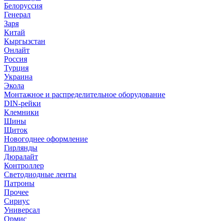
Белоруссия
Генерал
Заря
Китай
Кыргызстан
Онлайт
Россия
Турция
Украина
Экола
Монтажное и распределительное оборудование
DIN-рейки
Клемники
Шины
Щиток
Новогоднее оформление
Гирлянды
Дюралайт
Контроллер
Светодиодные ленты
Патроны
Прочее
Сириус
Универсал
Ормис