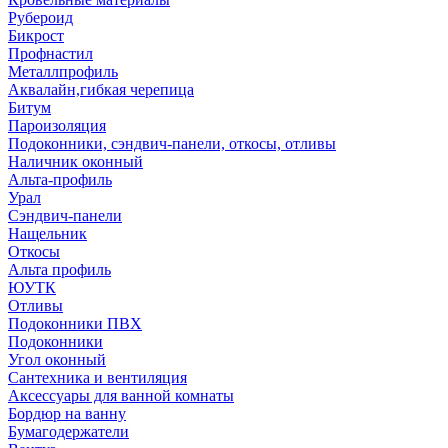
Рубероид
Бикрост
Профнастил
Металлпрофиль
Аквалайн,гибкая черепица
Битум
Пароизоляция
Подоконники, сэндвич-панели, откосы, отливы
Наличник оконный
Альта-профиль
Урал
Сэндвич-панели
Нащельник
Откосы
Альта профиль
ЮУТК
Отливы
Подоконники ПВХ
Подоконники
Угол оконный
Сантехника и вентиляция
Аксессуары для ванной комнаты
Бордюр на ванну
Бумагодержатели