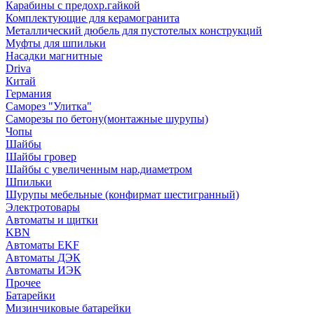
Карабины с предохр.гайкой
Комплектующие для керамогранита
Металлический дюбель для пустотелых конструкций
Муфты для шпильки
Насадки магнитные
Driva
Китай
Германия
Саморез "Улитка"
Саморезы по бетону(монтажные шурупы)
Чопы
Шайбы
Шайбы гровер
Шайбы с увеличенным нар.диаметром
Шпильки
Шурупы мебельные (конфирмат шестигранный)
Электротовары
Автоматы и щитки
KBN
Автоматы EKF
Автоматы ДЭК
Автоматы ИЭК
Прочее
Батарейки
Мизинчиковые батарейки