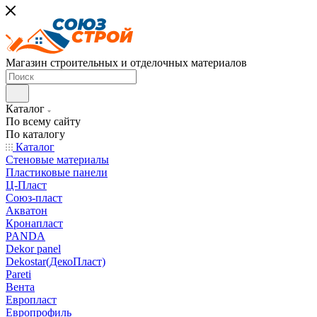
Магазин строительных и отделочных материалов
Каталог
По всему сайту
По каталогу
Каталог
Стеновые материалы
Пластиковые панели
Ц-Пласт
Союз-пласт
Акватон
Кронапласт
PANDA
Dekor panel
Dekostar(ДекоПласт)
Pareti
Вента
Европласт
Европрофиль