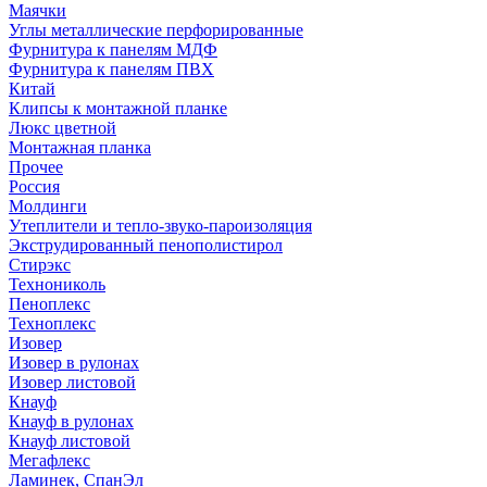
Маячки
Углы металлические перфорированные
Фурнитура к панелям МДФ
Фурнитура к панелям ПВХ
Китай
Клипсы к монтажной планке
Люкс цветной
Монтажная планка
Прочее
Россия
Молдинги
Утеплители и тепло-звуко-пароизоляция
Экструдированный пенополистирол
Стирэкс
Технониколь
Пеноплекс
Техноплекс
Изовер
Изовер в рулонах
Изовер листовой
Кнауф
Кнауф в рулонах
Кнауф листовой
Мегафлекс
Ламинек, СпанЭл