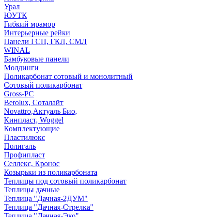
Урал
ЮУТК
Гибкий мрамор
Интерьерные рейки
Панели ГСП, ГКЛ, СМЛ
WINAL
Бамбуковые панели
Молдинги
Поликарбонат сотовый и монолитный
Сотовый поликарбонат
Gross-PC
Berolux, Соталайт
Novattro,Актуаль Био,
Кинпласт, Woggel
Комплектующие
Пластилюкс
Полигаль
Профипласт
Селлекс, Кронос
Козырьки из поликарбоната
Теплицы под сотовый поликарбонат
Теплицы дачные
Теплица "Дачная-2ДУМ"
Теплица "Дачная-Стрелка"
Теплица "Дачная-Эко"