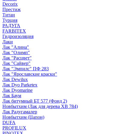
Decorix
Престиж
Титан
Турция
РАДУГА
FARBITEX
Гидроизоляция
Лаки
Лак "Алина"
Лак "Олимп"
Лак "Расцвет"
Лак "Сайвер"
Лак "Эмпилс" ПФ 283
Лак "Ярославские краски"
Лак Dewilux
Лак Dyo Parketex
Лак Dyomarine
Лак Баум
Лак битумный БТ 577 (Фонд 2)
Новбытхим (Лак для дерева ХВ 784)
Лак Радугамалер
Новбытхим (Цапон)
DUFA
PROFILUX
PINOTEX