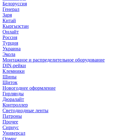
Белоруссия
Генерал
Заря
Китай
Кыргызстан
Онлайт
Россия
Турция
Украина
Экола
Монтажное и распределительное оборудование
DIN-рейки
Клемники
Шины
Щиток
Новогоднее оформление
Гирлянды
Дюралайт
Контроллер
Светодиодные ленты
Патроны
Прочее
Сириус
Универсал
Ормис