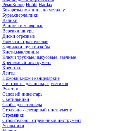
РемоКолор,Hobbi,Hardax
Бокорезы,ножницы по металлу
Буры,сверла,пики
Валики
Ванночки малярные
Веревки,шнуры
Диски отрезные
Емкости строительные
Задвижки, ручки-скобы
Кисти,макловицы
Ключи трубные,имбусовые, гаечные
Крепежный инструмент
Крестики
Ленты
Ножовки,ножи канцеляркие
Пистолеты для пены,герметиков
Рулетки
Садовый инвентарь
Светильники
Скобы для степлера
Столярно - слесарный инструмент
Стремянки
Строительно - отделочный инструмент
Угольники
Уровни