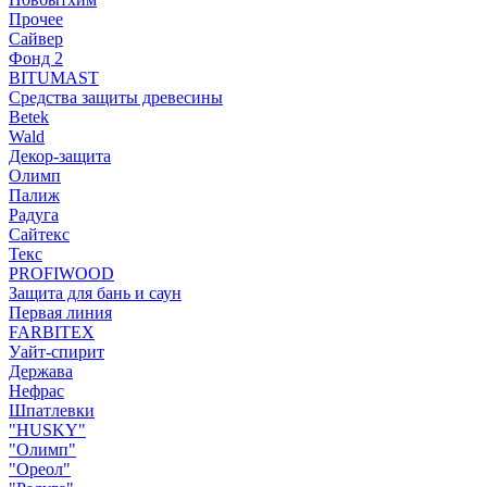
Прочее
Сайвер
Фонд 2
BITUMAST
Средства защиты древесины
Betek
Wald
Декор-защита
Олимп
Палиж
Радуга
Сайтекс
Текс
PROFIWOOD
Защита для бань и саун
Первая линия
FARBITEX
Уайт-спирит
Держава
Нефрас
Шпатлевки
"HUSKY"
"Олимп"
"Ореол"