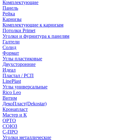
Комплектующие
Панель
Рейка
Карнизы
Комплектующие к карнизам
Потолки Primet
Уголки и фурнитура к панелям
Галтели
Солид
Формат
Углы пластиковые
Двухсторонние
Идеал
Пластал / РСП
LinePlast
Углы универсальные
Rico Leo
Витим
ДекоПласт(Dekostar)
Кронапласт
Мастер и К
ОРТО
СОЮЗ
С-ПРО
Уголки металлические