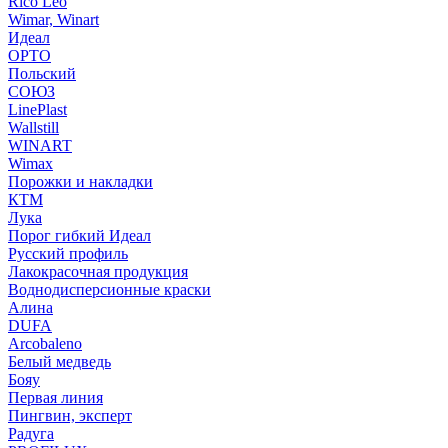
Rico Leo
Wimar, Winart
Идеал
ОРТО
Польский
СОЮЗ
LinePlast
Wallstill
WINART
Wimax
Порожки и накладки
КТМ
Лука
Порог гибкий Идеал
Русский профиль
Лакокрасочная продукция
Воднодисперсионные краски
Алина
DUFA
Arcobaleno
Белый медведь
Бояу
Первая линия
Пингвин, эксперт
Радуга