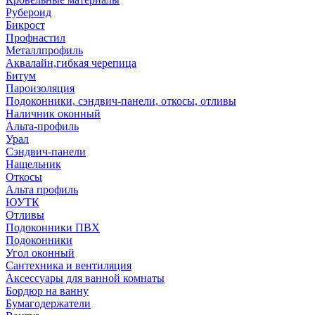
Рубероид
Бикрост
Профнастил
Металлпрофиль
Аквалайн,гибкая черепица
Битум
Пароизоляция
Подоконники, сэндвич-панели, откосы, отливы
Наличник оконный
Альта-профиль
Урал
Сэндвич-панели
Нащельник
Откосы
Альта профиль
ЮУТК
Отливы
Подоконники ПВХ
Подоконники
Угол оконный
Сантехника и вентиляция
Аксессуары для ванной комнаты
Бордюр на ванну
Бумагодержатели