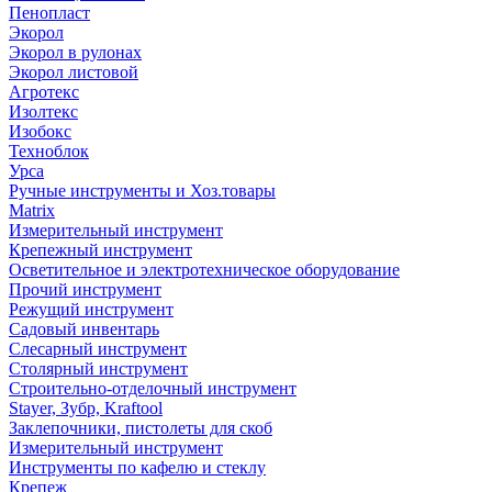
Пенопласт
Экорол
Экорол в рулонах
Экорол листовой
Агротекс
Изолтекс
Изобокс
Техноблок
Урса
Ручные инструменты и Хоз.товары
Matrix
Измерительный инструмент
Крепежный инструмент
Осветительное и электротехническое оборудование
Прочий инструмент
Режущий инструмент
Садовый инвентарь
Слесарный инструмент
Столярный инструмент
Строительно-отделочный инструмент
Stayer, Зубр, Kraftool
Заклепочники, пистолеты для скоб
Измерительный инструмент
Инструменты по кафелю и стеклу
Крепеж