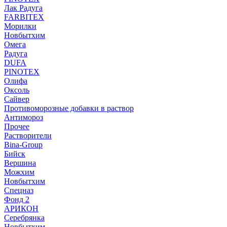
Лак Радуга
FARBITEX
Морилки
Новбытхим
Омега
Радуга
DUFA
PINOTEX
Олифа
Оксоль
Сайвер
Противоморозные добавки в раствор
Антимороз
Прочее
Растворители
Bina-Group
Бийск
Вершина
Можхим
Новбытхим
Спецназ
Фонд 2
АРИКОН
Серебрянка
Новбытхим