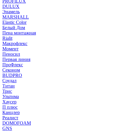
PROFILUX
DULUX
Энамель
MARSHALL
Elastic Color
Белый Дом
Пена монтажная
Rialit
Макрофлекс
Момент
Пеносил
Первая линия
ПроФлекс
Секоном
BUDPRO
Соудал
Титан
Трис
Ультима
Хаусер
П плюс
Канцлер
Реалист
DOMOFOAM
GNS