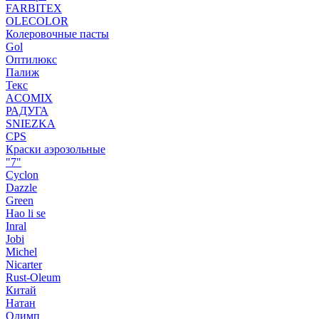
FARBITEX
OLECOLOR
Колеровочные пасты
Gol
Оптилюкс
Палиж
Текс
ACOMIX
РАДУГА
SNIEZKA
CPS
Краски аэрозольные
"7"
Cyclon
Dazzle
Green
Hao li se
Inral
Jobi
Michel
Nicarter
Rust-Oleum
Китай
Натан
Олимп