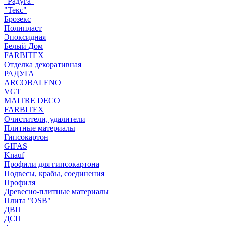
"Радуга"
"Текс"
Брозекс
Полипласт
Эпоксидная
Белый Дом
FARBITEX
Отделка декоративная
РАДУГА
ARCOBALENO
VGT
MAITRE DECO
FARBITEX
Очистители, удалители
Плитные материалы
Гипсокартон
GIFAS
Knauf
Профили для гипсокартона
Подвесы, крабы, соединения
Профиля
Древесно-плитные материалы
Плита "OSB"
ДВП
ДСП