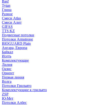
Basf
Tytan
Глина
Разное
Смеси Atlas
Смеси Алит
GIFAS
TTS KZ
Подвесные потолки
Потолки Armstrong
BIOGUARD Plain
Ангара, Европа
Байкал
Исеть
Комплектующие
Лилия
Оазис
Ориент
Первая линия
Волга
Потолки Грильято
Комплектующие к грильято
ZSP
Ю-Мет
Потолки Албес