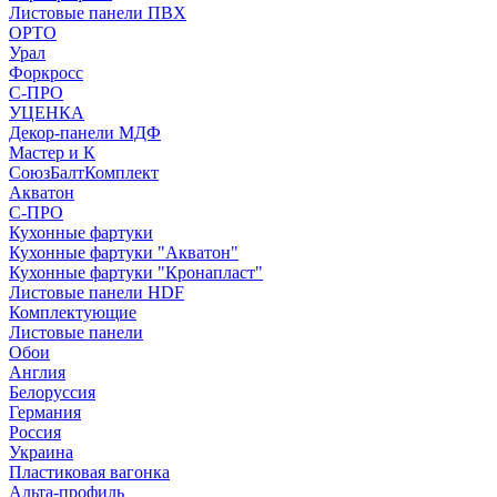
Листовые панели ПВХ
ОРТО
Урал
Форкросс
С-ПРО
УЦЕНКА
Декор-панели МДФ
Мастер и К
СоюзБалтКомплект
Акватон
С-ПРО
Кухонные фартуки
Кухонные фартуки "Акватон"
Кухонные фартуки "Кронапласт"
Листовые панели HDF
Комплектующие
Листовые панели
Обои
Англия
Белоруссия
Германия
Россия
Украина
Пластиковая вагонка
Альта-профиль