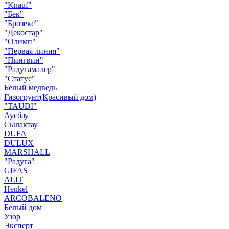
"Knauf"
"Бек"
"Брозекс"
"Декостар"
"Олимп"
"Первая линия"
"Пингвин"
"Радугамалер"
"Статус"
Белый медведь
Гизогрунт(Красивый дом)
"TAUDI"
Аусбау
Сылактау
DUFA
DULUX
MARSHALL
"Радуга"
GIFAS
ALIT
Henkel
ARCOBALENO
Белый дом
Узор
Эксперт