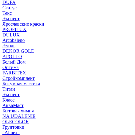
DUFA
Статус
Текс
Эксперт
Ярославские краски
PROFILUX
DULUX
Arcobaleno
Эмаль
DEKOR GOLD
APOLLO
Белый Дом
Оптима
FARBITEX
Стройкомплект
Битумная мастика
Титан
Эксперт
Класс
АкваМаст
Бытовая химия
NA UDALENIE
OLECOLOR
Грунтовки
"Alinex"