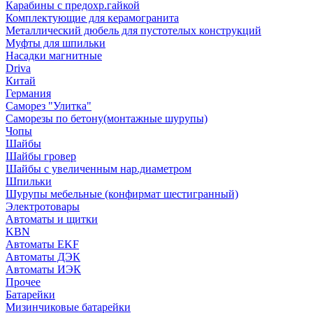
Карабины с предохр.гайкой
Комплектующие для керамогранита
Металлический дюбель для пустотелых конструкций
Муфты для шпильки
Насадки магнитные
Driva
Китай
Германия
Саморез "Улитка"
Саморезы по бетону(монтажные шурупы)
Чопы
Шайбы
Шайбы гровер
Шайбы с увеличенным нар.диаметром
Шпильки
Шурупы мебельные (конфирмат шестигранный)
Электротовары
Автоматы и щитки
KBN
Автоматы EKF
Автоматы ДЭК
Автоматы ИЭК
Прочее
Батарейки
Мизинчиковые батарейки