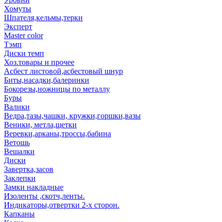
Хомуты
Шпателя,кельмы,терки
Эксперт
Master color
Тэмп
Диски темп
Хоз.товары и прочее
Асбест листовой,асбестовый шнур
Биты,насадки,балеринки
Бокорезы,ножницы по металлу
Буры
Валики
Ведра,тазы,чашки, кружки,горшки,вазы
Веники, метла,щетки
Веревки,арканы,троссы,бабина
Ветошь
Вешалки
Диски
Завертка,засов
Заклепки
Замки накладные
Изоленты ,скотч,ленты.
Индикаторы,отвертки 2-х сторон.
Капканы