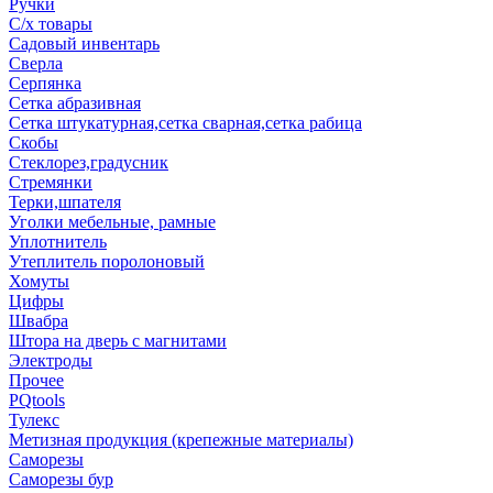
Ручки
С/х товары
Садовый инвентарь
Сверла
Серпянка
Сетка абразивная
Сетка штукатурная,сетка сварная,сетка рабица
Скобы
Стеклорез,градусник
Стремянки
Терки,шпателя
Уголки мебельные, рамные
Уплотнитель
Утеплитель поролоновый
Хомуты
Цифры
Швабра
Штора на дверь с магнитами
Электроды
Прочее
PQtools
Тулекс
Метизная продукция (крепежные материалы)
Саморезы
Саморезы бур