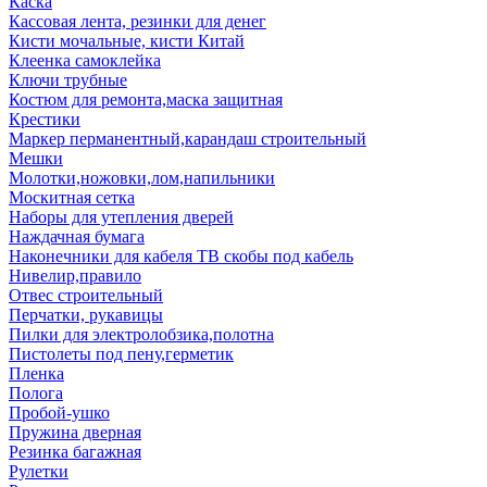
Каска
Кассовая лента, резинки для денег
Кисти мочальные, кисти Китай
Клеенка самоклейка
Ключи трубные
Костюм для ремонта,маска защитная
Крестики
Маркер перманентный,карандаш строительный
Мешки
Молотки,ножовки,лом,напильники
Москитная сетка
Наборы для утепления дверей
Наждачная бумага
Наконечники для кабеля ТВ скобы под кабель
Нивелир,правило
Отвес строительный
Перчатки, рукавицы
Пилки для электролобзика,полотна
Пистолеты под пену,герметик
Пленка
Полога
Пробой-ушко
Пружина дверная
Резинка багажная
Рулетки