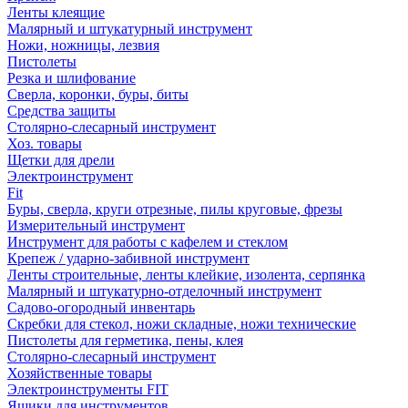
Ленты клеящие
Малярный и штукатурный инструмент
Ножи, ножницы, лезвия
Пистолеты
Резка и шлифование
Сверла, коронки, буры, биты
Средства защиты
Столярно-слесарный инструмент
Хоз. товары
Щетки для дрели
Электроинструмент
Fit
Буры, сверла, круги отрезные, пилы круговые, фрезы
Измерительный инструмент
Инструмент для работы с кафелем и стеклом
Крепеж / ударно-забивной инструмент
Ленты строительные, ленты клейкие, изолента, серпянка
Малярный и штукатурно-отделочный инструмент
Садово-огородный инвентарь
Скребки для стекол, ножи складные, ножи технические
Пистолеты для герметика, пены, клея
Столярно-слесарный инструмент
Хозяйственные товары
Электроинструменты FIT
Ящики для инструментов