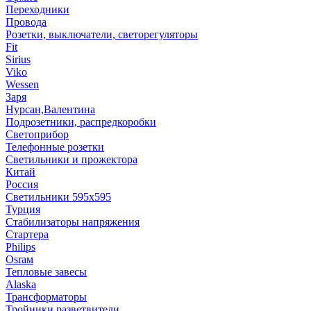
Переходники
Провода
Розетки, выключатели, светорегуляторы
Fit
Sirius
Viko
Wessen
Заря
Нурсан,Валентина
Подрозетники, распредкоробки
Светоприбор
Телефонные розетки
Светильники и прожектора
Китай
Россия
Светильники 595х595
Турция
Стабилизаторы напряжения
Стартера
Philips
Оsrам
Тепловые завесы
Alaska
Трансформаторы
Тройники,разветвители