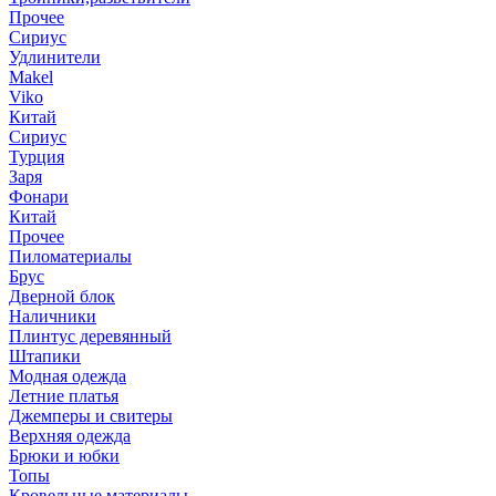
Прочее
Сириус
Удлинители
Makel
Viko
Китай
Сириус
Турция
Заря
Фонари
Китай
Прочее
Пиломатериалы
Брус
Дверной блок
Наличники
Плинтус деревянный
Штапики
Модная одежда
Летние платья
Джемперы и свитеры
Верхняя одежда
Брюки и юбки
Топы
Кровельные материалы