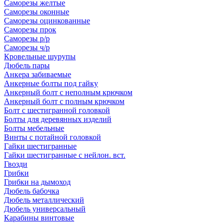
Саморезы желтые
Саморезы оконные
Саморезы оцинкованные
Саморезы прок
Саморезы р/р
Саморезы ч/р
Кровельные шурупы
Дюбель пары
Анкера забиваемые
Анкерные болты под гайку
Анкерный болт с неполным крючком
Анкерный болт с полным крючком
Болт с шестигранной головкой
Болты для деревянных изделий
Болты мебельные
Винты с потайной головкой
Гайки шестигранные
Гайки шестигранные с нейлон. вст.
Гвозди
Грибки
Грибки на дымоход
Дюбель бабочка
Дюбель металлический
Дюбель универсальный
Карабины винтовые