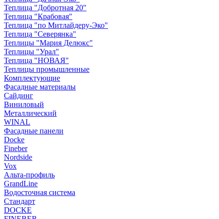
Теплица "Добротная 20"
Теплица "Крабовая"
Теплица "по Митлайдеру-Эко"
Теплица "Северянка"
Теплицы "Мария Делюкс"
Теплицы "Урал"
Теплица "НОВАЯ"
Теплицы промышленные
Комплектующие
Фасадные материалы
Сайдинг
Виниловый
Металлический
WINAL
Фасадные панели
Docke
Fineber
Nordside
Vox
Альта-профиль
GrandLine
Водосточная система
Стандарт
DOCKE
FINEBER