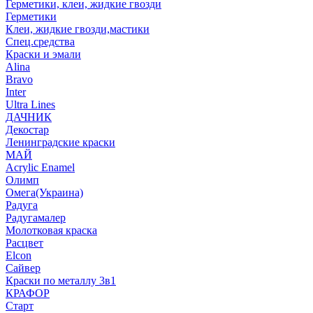
Герметики, клеи, жидкие гвозди
Герметики
Клеи, жидкие гвозди,мастики
Спец.средства
Краски и эмали
Alina
Bravo
Inter
Ultra Lines
ДАЧНИК
Декостар
Ленинградские краски
МАЙ
Acrylic Enamel
Олимп
Омега(Украина)
Радуга
Радугамалер
Молотковая краска
Расцвет
Elcon
Сайвер
Краски по металлу 3в1
КРАФОР
Старт