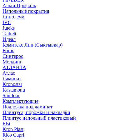
Альта-Профиль
Напольные покрытия
Линолеум
IVC
Juteks
Tarkett
Идеал
Комитекс Лин (Сыктывкар)
Forbo
Синтерос
Молдинг
АТЛАНТА
Атлас
Ламинат
Kronostar
Kastamonu
Sunfloor
Комплектующие
Подложка под ламинат
Плинтуса, порожки и накладки
Плинтус напольный пластиковый
Elsi
Kron Plast
Rico Capri