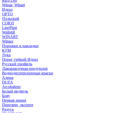
Rico Leo
Wimar, Winart
Идеал
ОРТО
Польский
СОЮЗ
LinePlast
Wallstill
WINART
Wimax
Порожки и накладки
КТМ
Лука
Порог гибкий Идеал
Русский профиль
Лакокрасочная продукция
Воднодисперсионные краски
Алина
DUFA
Arcobaleno
Белый медведь
Бояу
Первая линия
Пингвин, эксперт
Радуга