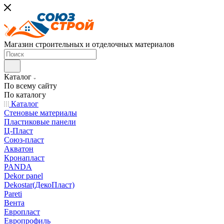
Магазин строительных и отделочных материалов
Каталог
По всему сайту
По каталогу
Каталог
Стеновые материалы
Пластиковые панели
Ц-Пласт
Союз-пласт
Акватон
Кронапласт
PANDA
Dekor panel
Dekostar(ДекоПласт)
Pareti
Вента
Европласт
Европрофиль