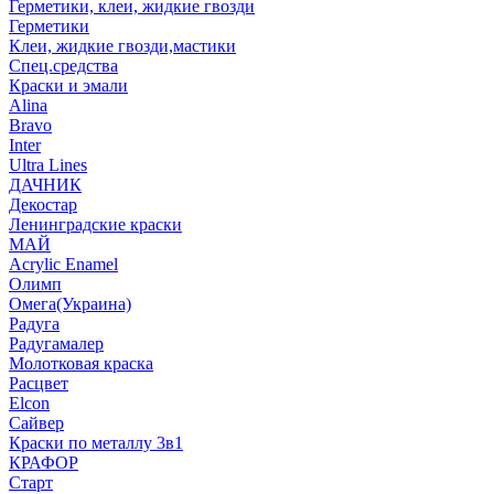
Герметики, клеи, жидкие гвозди
Герметики
Клеи, жидкие гвозди,мастики
Спец.средства
Краски и эмали
Alina
Bravo
Inter
Ultra Lines
ДАЧНИК
Декостар
Ленинградские краски
МАЙ
Acrylic Enamel
Олимп
Омега(Украина)
Радуга
Радугамалер
Молотковая краска
Расцвет
Elcon
Сайвер
Краски по металлу 3в1
КРАФОР
Старт