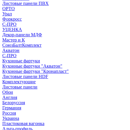
Листовые панели ПВХ
ОРТО
Урал
Форкросс
С-ПРО
УЦЕНКА
Декор-панели МДФ
Мастер и К
СоюзБалтКомплект
Акватон
С-ПРО
Кухонные фартуки
Кухонные фартуки "Акватон"
Кухонные фартуки "Кронапласт"
Листовые панели HDF
Комплектующие
Листовые панели
Обои
Англия
Белоруссия
Германия
Россия
Украина
Пластиковая вагонка
Альта-профиль