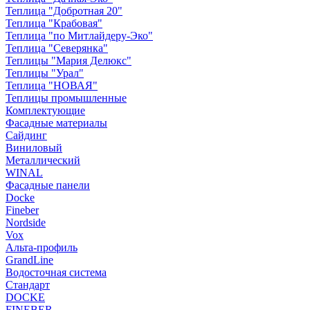
Теплица "Добротная 20"
Теплица "Крабовая"
Теплица "по Митлайдеру-Эко"
Теплица "Северянка"
Теплицы "Мария Делюкс"
Теплицы "Урал"
Теплица "НОВАЯ"
Теплицы промышленные
Комплектующие
Фасадные материалы
Сайдинг
Виниловый
Металлический
WINAL
Фасадные панели
Docke
Fineber
Nordside
Vox
Альта-профиль
GrandLine
Водосточная система
Стандарт
DOCKE
FINEBER