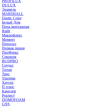
PROFILUX
DULUX
Энамель
MARSHALL
Elastic Color
Белый Дом
Пена монтажная
Rialit
Макрофлекс
Момент
Пеносил
Первая линия
ПроФлекс
Секоном
BUDPRO
Соудал
Титан
Трис
Ультима
Хаусер
П плюс
Канцлер
Реалист
DOMOFOAM
GNS