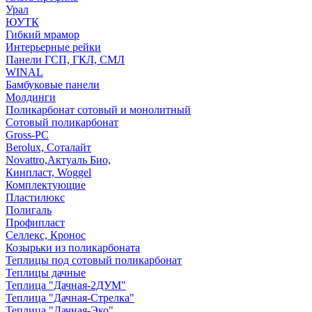
Урал
ЮУТК
Гибкий мрамор
Интерьерные рейки
Панели ГСП, ГКЛ, СМЛ
WINAL
Бамбуковые панели
Молдинги
Поликарбонат сотовый и монолитный
Сотовый поликарбонат
Gross-PC
Berolux, Соталайт
Novattro,Актуаль Био,
Кинпласт, Woggel
Комплектующие
Пластилюкс
Полигаль
Профипласт
Селлекс, Кронос
Козырьки из поликарбоната
Теплицы под сотовый поликарбонат
Теплицы дачные
Теплица "Дачная-2ДУМ"
Теплица "Дачная-Стрелка"
Теплица "Дачная-Эко"