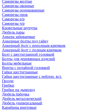
Саморезы желтые
Саморезы оконные
Саморезы оцинкованные
Саморезы прок
Саморезы р/р
Саморезы ч/р
Кровельные шурупы
Дюбель пары
Анкера забиваемые
Анкерные болты под гайку
Анкерный болт с неполным крючком
Анкерный болт с полным крючком
Болт с шестигранной головкой
Болты для деревянных изделий
Болты мебельные
Винты с потайной головкой
Гайки шестигранные
Гайки шестигранные с нейлон. вст.
Гвозди
Грибки
Грибки на дымоход
Дюбель бабочка
Дюбель металлический
Дюбель универсальный
Карабины винтовые