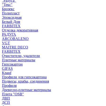
"Радуга"
"Текс"
Брозекс
Полипласт
Эпоксидная
Белый Дом
FARBITEX
Отделка декоративная
РАДУГА
ARCOBALENO
VGT
MAITRE DECO
FARBITEX
Очистители, удалители
Плитные материалы
Гипсокартон
GIFAS
Knauf
Профили для гипсокартона
Подвесы, крабы, соединения
Профиля
Древесно-плитные материалы
Плита "OSB"
ДВП
ДСП