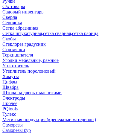
Ручки
С/х товары
Садовый инвентарь
Сверла
Серпянка
Сетка абразивная
Сетка штукатурная,сетка сварная,сетка рабица
Скобы
Стеклорез,градусник
Стремянки
Терки,шпателя
Уголки мебельные, рамные
Уплотнитель
Утеплитель поролоновый
Хомуты
Цифры
Швабра
Штора на дверь с магнитами
Электроды
Прочее
PQtools
Тулекс
Метизная продукция (крепежные материалы)
Саморезы
Саморезы бур