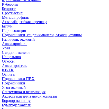
Рубероид
Бикрост
Профнастил
Металлпрофиль
Аквалайн,гибкая черепица
Битум
Пароизоляция
Подоконники, сэндвич-панели, откосы, отливы
Наличник оконный
Альта-профиль
Урал
Сэндвич-панели
Нащельник
Откосы
Альта профиль
ЮУТК
Отливы
Подоконники ПВХ
Подоконники
Угол оконный
Сантехника и вентиляция
Аксессуары для ванной комнаты
Бордюр на ванну
Бумагодержатели