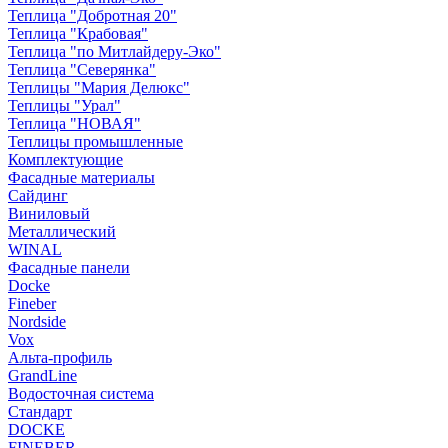
Теплица "Добротная 20"
Теплица "Крабовая"
Теплица "по Митлайдеру-Эко"
Теплица "Северянка"
Теплицы "Мария Делюкс"
Теплицы "Урал"
Теплица "НОВАЯ"
Теплицы промышленные
Комплектующие
Фасадные материалы
Сайдинг
Виниловый
Металлический
WINAL
Фасадные панели
Docke
Fineber
Nordside
Vox
Альта-профиль
GrandLine
Водосточная система
Стандарт
DOCKE
FINEBER