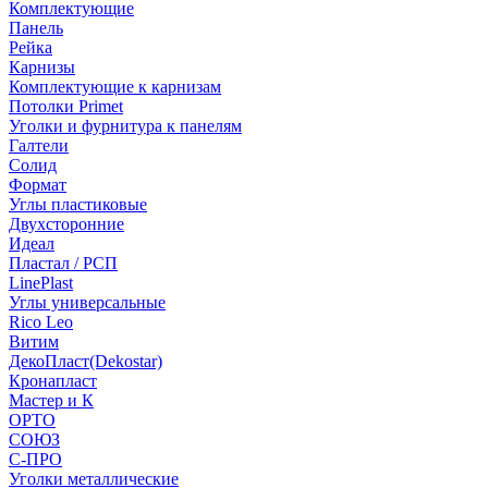
Комплектующие
Панель
Рейка
Карнизы
Комплектующие к карнизам
Потолки Primet
Уголки и фурнитура к панелям
Галтели
Солид
Формат
Углы пластиковые
Двухсторонние
Идеал
Пластал / РСП
LinePlast
Углы универсальные
Rico Leo
Витим
ДекоПласт(Dekostar)
Кронапласт
Мастер и К
ОРТО
СОЮЗ
С-ПРО
Уголки металлические