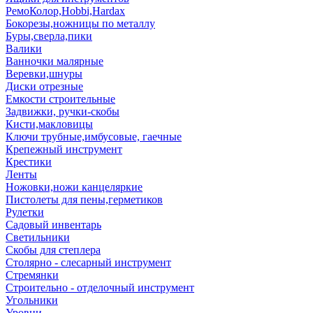
РемоКолор,Hobbi,Hardax
Бокорезы,ножницы по металлу
Буры,сверла,пики
Валики
Ванночки малярные
Веревки,шнуры
Диски отрезные
Емкости строительные
Задвижки, ручки-скобы
Кисти,макловицы
Ключи трубные,имбусовые, гаечные
Крепежный инструмент
Крестики
Ленты
Ножовки,ножи канцеляркие
Пистолеты для пены,герметиков
Рулетки
Садовый инвентарь
Светильники
Скобы для степлера
Столярно - слесарный инструмент
Стремянки
Строительно - отделочный инструмент
Угольники
Уровни