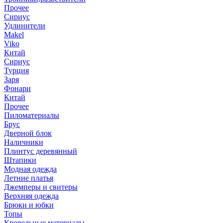
Прочее
Сириус
Удлинители
Makel
Viko
Китай
Сириус
Турция
Заря
Фонари
Китай
Прочее
Пиломатериалы
Брус
Дверной блок
Наличники
Плинтус деревянный
Штапики
Модная одежда
Летние платья
Джемперы и свитеры
Верхняя одежда
Брюки и юбки
Топы
Кровельные материалы