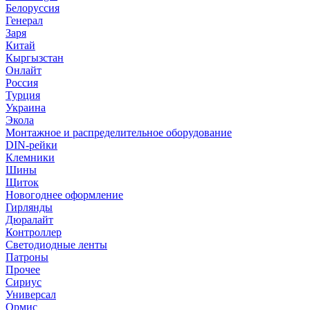
Белоруссия
Генерал
Заря
Китай
Кыргызстан
Онлайт
Россия
Турция
Украина
Экола
Монтажное и распределительное оборудование
DIN-рейки
Клемники
Шины
Щиток
Новогоднее оформление
Гирлянды
Дюралайт
Контроллер
Светодиодные ленты
Патроны
Прочее
Сириус
Универсал
Ормис