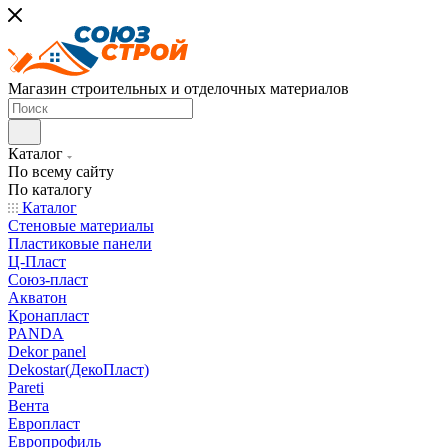
Магазин строительных и отделочных материалов
Каталог
По всему сайту
По каталогу
Каталог
Стеновые материалы
Пластиковые панели
Ц-Пласт
Союз-пласт
Акватон
Кронапласт
PANDA
Dekor panel
Dekostar(ДекоПласт)
Pareti
Вента
Европласт
Европрофиль