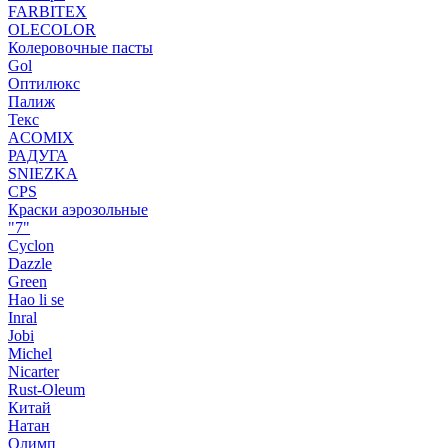
FARBITEX
OLECOLOR
Колеровочные пасты
Gol
Оптилюкс
Палиж
Текс
ACOMIX
РАДУГА
SNIEZKA
CPS
Краски аэрозольные
"7"
Cyclon
Dazzle
Green
Hao li se
Inral
Jobi
Michel
Nicarter
Rust-Oleum
Китай
Натан
Олимп