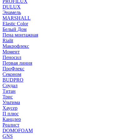
PROFILUX
DULUX
Энамель
MARSHALL
Elastic Color
Белый Дом
Пена монтажная
Rialit
Макрофлекс
Момент
Пеносил
Первая линия
ПроФлекс
Секоном
BUDPRO
Соудал
Титан
Трис
Ультима
Хаусер
П плюс
Канцлер
Реалист
DOMOFOAM
GNS