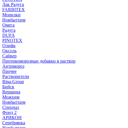
Лак Радуга
FARBITEX
Морилки
Новбытхим
Омега
Радуга
DUFA
PINOTEX
Олифа
Оксоль
Сайвер
Противоморозные добавки в раствор
Антимороз
Прочее
Растворители
Bina-Group
Бийск
Вершина
Можхим
Новбытхим
Спецназ
Фонд 2
АРИКОН
Серебрянка
Новбытхим