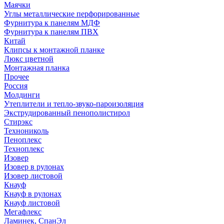
Маячки
Углы металлические перфорированные
Фурнитура к панелям МДФ
Фурнитура к панелям ПВХ
Китай
Клипсы к монтажной планке
Люкс цветной
Монтажная планка
Прочее
Россия
Молдинги
Утеплители и тепло-звуко-пароизоляция
Экструдированный пенополистирол
Стирэкс
Технониколь
Пеноплекс
Техноплекс
Изовер
Изовер в рулонах
Изовер листовой
Кнауф
Кнауф в рулонах
Кнауф листовой
Мегафлекс
Ламинек, СпанЭл