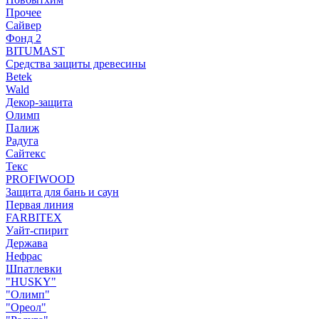
Прочее
Сайвер
Фонд 2
BITUMAST
Средства защиты древесины
Betek
Wald
Декор-защита
Олимп
Палиж
Радуга
Сайтекс
Текс
PROFIWOOD
Защита для бань и саун
Первая линия
FARBITEX
Уайт-спирит
Держава
Нефрас
Шпатлевки
"HUSKY"
"Олимп"
"Ореол"