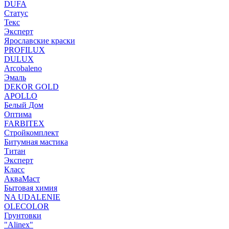
DUFA
Статус
Текс
Эксперт
Ярославские краски
PROFILUX
DULUX
Arcobaleno
Эмаль
DEKOR GOLD
APOLLO
Белый Дом
Оптима
FARBITEX
Стройкомплект
Битумная мастика
Титан
Эксперт
Класс
АкваМаст
Бытовая химия
NA UDALENIE
OLECOLOR
Грунтовки
"Alinex"