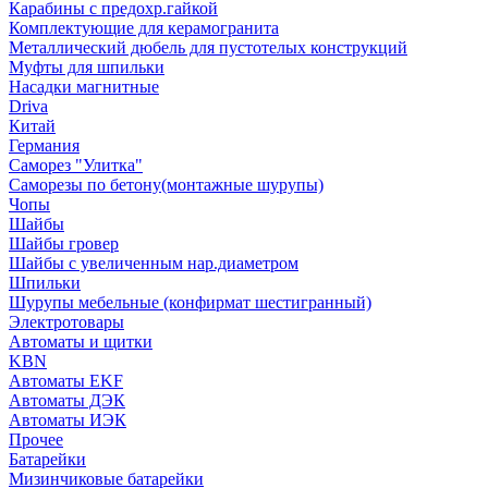
Карабины с предохр.гайкой
Комплектующие для керамогранита
Металлический дюбель для пустотелых конструкций
Муфты для шпильки
Насадки магнитные
Driva
Китай
Германия
Саморез "Улитка"
Саморезы по бетону(монтажные шурупы)
Чопы
Шайбы
Шайбы гровер
Шайбы с увеличенным нар.диаметром
Шпильки
Шурупы мебельные (конфирмат шестигранный)
Электротовары
Автоматы и щитки
KBN
Автоматы EKF
Автоматы ДЭК
Автоматы ИЭК
Прочее
Батарейки
Мизинчиковые батарейки