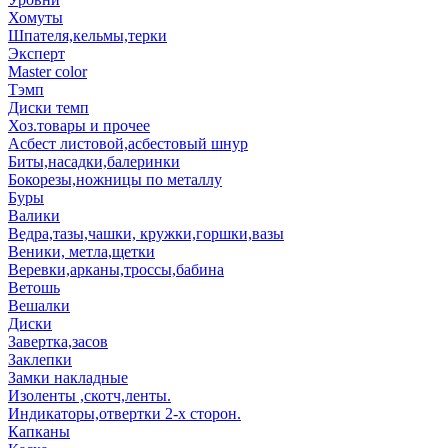
Хомуты
Шпателя,кельмы,терки
Эксперт
Master color
Тэмп
Диски темп
Хоз.товары и прочее
Асбест листовой,асбестовый шнур
Биты,насадки,балеринки
Бокорезы,ножницы по металлу
Буры
Валики
Ведра,тазы,чашки, кружки,горшки,вазы
Веники, метла,щетки
Веревки,арканы,троссы,бабина
Ветошь
Вешалки
Диски
Завертка,засов
Заклепки
Замки накладные
Изоленты ,скотч,ленты.
Индикаторы,отвертки 2-х сторон.
Капканы