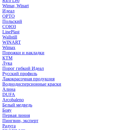
Rico Leo
Wimar, Winart
Идеал
ОРТО
Польский
СОЮЗ
LinePlast
Wallstill
WINART
Wimax
Порожки и накладки
КТМ
Лука
Порог гибкий Идеал
Русский профиль
Лакокрасочная продукция
Воднодисперсионные краски
Алина
DUFA
Arcobaleno
Белый медведь
Бояу
Первая линия
Пингвин, эксперт
Радуга