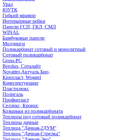
Урал
ЮУТК
Гибкий мрамор
Интерьерные рейки
Панели ГСП, ГКЛ, СМЛ
WINAL
Бамбуковые панели
Молдинги
Поликарбонат сотовый и монолитный
Сотовый поликарбонат
Gross-PC
Berolux, Соталайт
Novattro,Актуаль Био,
Кинпласт, Woggel
Комплектующие
Пластилюкс
Полигаль
Профипласт
Селлекс, Кронос
Козырьки из поликарбоната
Теплицы под сотовый поликарбонат
Теплицы дачные
Теплица "Дачная-2ДУМ"
Теплица "Дачная-Стрелка"
Теплица "Дачная-Эко"