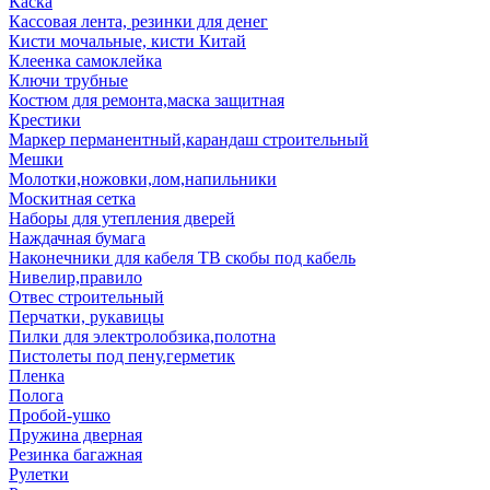
Каска
Кассовая лента, резинки для денег
Кисти мочальные, кисти Китай
Клеенка самоклейка
Ключи трубные
Костюм для ремонта,маска защитная
Крестики
Маркер перманентный,карандаш строительный
Мешки
Молотки,ножовки,лом,напильники
Москитная сетка
Наборы для утепления дверей
Наждачная бумага
Наконечники для кабеля ТВ скобы под кабель
Нивелир,правило
Отвес строительный
Перчатки, рукавицы
Пилки для электролобзика,полотна
Пистолеты под пену,герметик
Пленка
Полога
Пробой-ушко
Пружина дверная
Резинка багажная
Рулетки