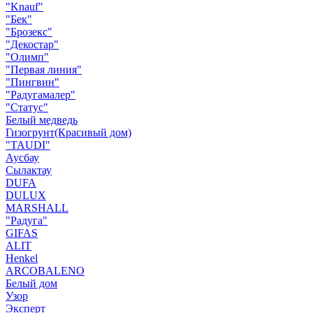
"Knauf"
"Бек"
"Брозекс"
"Декостар"
"Олимп"
"Первая линия"
"Пингвин"
"Радугамалер"
"Статус"
Белый медведь
Гизогрунт(Красивый дом)
"TAUDI"
Аусбау
Сылактау
DUFA
DULUX
MARSHALL
"Радуга"
GIFAS
ALIT
Henkel
ARCOBALENO
Белый дом
Узор
Эксперт