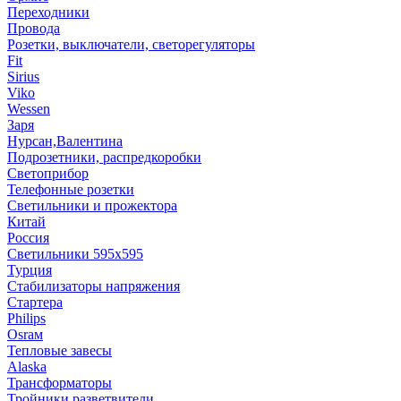
Переходники
Провода
Розетки, выключатели, светорегуляторы
Fit
Sirius
Viko
Wessen
Заря
Нурсан,Валентина
Подрозетники, распредкоробки
Светоприбор
Телефонные розетки
Светильники и прожектора
Китай
Россия
Светильники 595х595
Турция
Стабилизаторы напряжения
Стартера
Philips
Оsrам
Тепловые завесы
Alaska
Трансформаторы
Тройники,разветвители