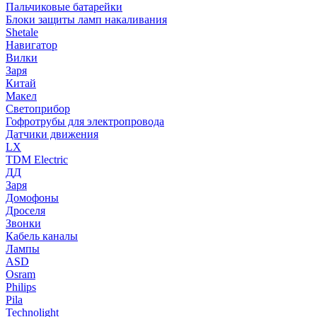
Пальчиковые батарейки
Блоки защиты ламп накаливания
Shetale
Навигатор
Вилки
Заря
Китай
Макел
Светоприбор
Гофротрубы для электропровода
Датчики движения
LX
TDM Electric
ДД
Заря
Домофоны
Дроселя
Звонки
Кабель каналы
Лампы
ASD
Osram
Philips
Pila
Technolight