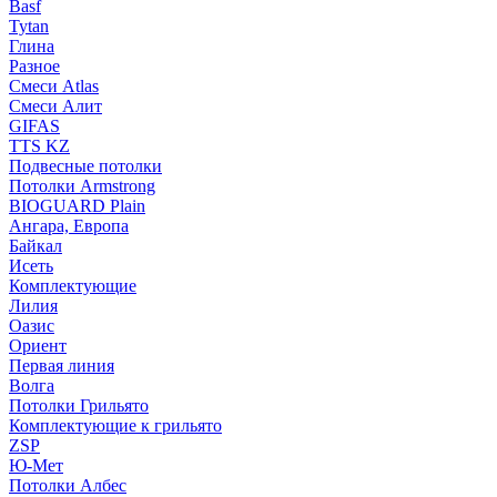
Basf
Tytan
Глина
Разное
Смеси Atlas
Смеси Алит
GIFAS
TTS KZ
Подвесные потолки
Потолки Armstrong
BIOGUARD Plain
Ангара, Европа
Байкал
Исеть
Комплектующие
Лилия
Оазис
Ориент
Первая линия
Волга
Потолки Грильято
Комплектующие к грильято
ZSP
Ю-Мет
Потолки Албес