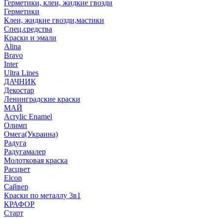
Герметики, клеи, жидкие гвозди
Герметики
Клеи, жидкие гвозди,мастики
Спец.средства
Краски и эмали
Alina
Bravo
Inter
Ultra Lines
ДАЧНИК
Декостар
Ленинградские краски
МАЙ
Acrylic Enamel
Олимп
Омега(Украина)
Радуга
Радугамалер
Молотковая краска
Расцвет
Elcon
Сайвер
Краски по металлу 3в1
КРАФОР
Старт