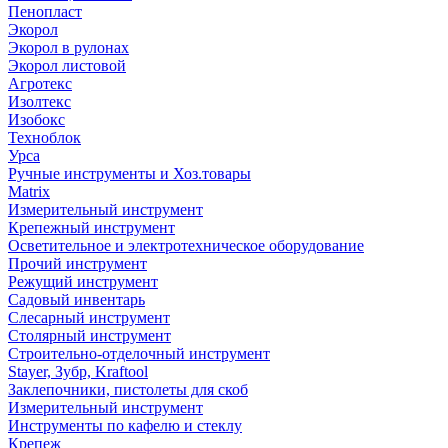
Пенопласт
Экорол
Экорол в рулонах
Экорол листовой
Агротекс
Изолтекс
Изобокс
Техноблок
Урса
Ручные инструменты и Хоз.товары
Matrix
Измерительный инструмент
Крепежный инструмент
Осветительное и электротехническое оборудование
Прочий инструмент
Режущий инструмент
Садовый инвентарь
Слесарный инструмент
Столярный инструмент
Строительно-отделочный инструмент
Stayer, Зубр, Kraftool
Заклепочники, пистолеты для скоб
Измерительный инструмент
Инструменты по кафелю и стеклу
Крепеж