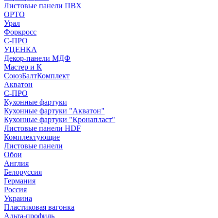
Листовые панели ПВХ
ОРТО
Урал
Форкросс
С-ПРО
УЦЕНКА
Декор-панели МДФ
Мастер и К
СоюзБалтКомплект
Акватон
С-ПРО
Кухонные фартуки
Кухонные фартуки "Акватон"
Кухонные фартуки "Кронапласт"
Листовые панели HDF
Комплектующие
Листовые панели
Обои
Англия
Белоруссия
Германия
Россия
Украина
Пластиковая вагонка
Альта-профиль