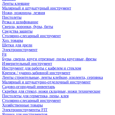
Ленты клеящие
Малярный и штукатурный инструмент
Ножи, ножницы, лезвия
Пистолеты
Резка и шлифование
Сверла, коронки, буры, биты
Средства защиты
Столярно-слесарный инструмент
Хоз. товары
Щетки для дрели
Электроинструмент
Fit
Буры, сверла, круги отрезные, пилы круговые, фрезы
Измерительный инструмент
Инструмент для работы с кафелем и стеклом
Крепеж / ударно-забивной инструмент
Ленты строительные, ленты клейкие, изолента, серпянка
Малярный и штукатурно-отделочный инструмент
Садово-огородный инвентарь
Скребки для стекол, ножи складные, ножи технические
Пистолеты для герметика, пены, клея
Столярно-слесарный инструмент
Хозяйственные товары
Электроинструменты FIT
Ящики для инструментов