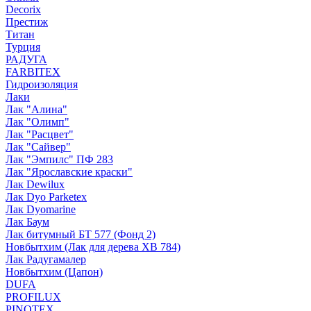
Decorix
Престиж
Титан
Турция
РАДУГА
FARBITEX
Гидроизоляция
Лаки
Лак "Алина"
Лак "Олимп"
Лак "Расцвет"
Лак "Сайвер"
Лак "Эмпилс" ПФ 283
Лак "Ярославские краски"
Лак Dewilux
Лак Dyo Parketex
Лак Dyomarine
Лак Баум
Лак битумный БТ 577 (Фонд 2)
Новбытхим (Лак для дерева ХВ 784)
Лак Радугамалер
Новбытхим (Цапон)
DUFA
PROFILUX
PINOTEX