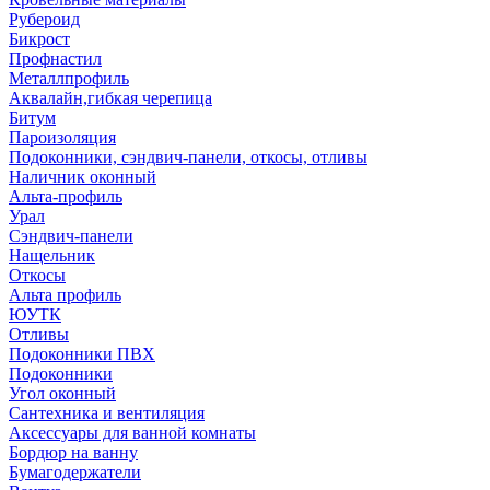
Рубероид
Бикрост
Профнастил
Металлпрофиль
Аквалайн,гибкая черепица
Битум
Пароизоляция
Подоконники, сэндвич-панели, откосы, отливы
Наличник оконный
Альта-профиль
Урал
Сэндвич-панели
Нащельник
Откосы
Альта профиль
ЮУТК
Отливы
Подоконники ПВХ
Подоконники
Угол оконный
Сантехника и вентиляция
Аксессуары для ванной комнаты
Бордюр на ванну
Бумагодержатели