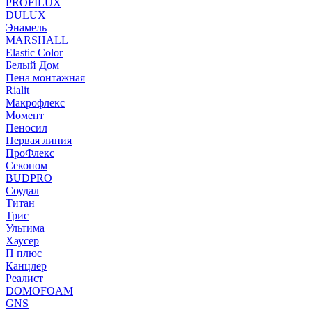
PROFILUX
DULUX
Энамель
MARSHALL
Elastic Color
Белый Дом
Пена монтажная
Rialit
Макрофлекс
Момент
Пеносил
Первая линия
ПроФлекс
Секоном
BUDPRO
Соудал
Титан
Трис
Ультима
Хаусер
П плюс
Канцлер
Реалист
DOMOFOAM
GNS