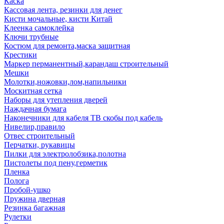
Каска
Кассовая лента, резинки для денег
Кисти мочальные, кисти Китай
Клеенка самоклейка
Ключи трубные
Костюм для ремонта,маска защитная
Крестики
Маркер перманентный,карандаш строительный
Мешки
Молотки,ножовки,лом,напильники
Москитная сетка
Наборы для утепления дверей
Наждачная бумага
Наконечники для кабеля ТВ скобы под кабель
Нивелир,правило
Отвес строительный
Перчатки, рукавицы
Пилки для электролобзика,полотна
Пистолеты под пену,герметик
Пленка
Полога
Пробой-ушко
Пружина дверная
Резинка багажная
Рулетки