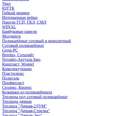
Урал
ЮУТК
Гибкий мрамор
Интерьерные рейки
Панели ГСП, ГКЛ, СМЛ
WINAL
Бамбуковые панели
Молдинги
Поликарбонат сотовый и монолитный
Сотовый поликарбонат
Gross-PC
Berolux, Соталайт
Novattro,Актуаль Био,
Кинпласт, Woggel
Комплектующие
Пластилюкс
Полигаль
Профипласт
Селлекс, Кронос
Козырьки из поликарбоната
Теплицы под сотовый поликарбонат
Теплицы дачные
Теплица "Дачная-2ДУМ"
Теплица "Дачная-Стрелка"
Теплица "Дачная-Эко"