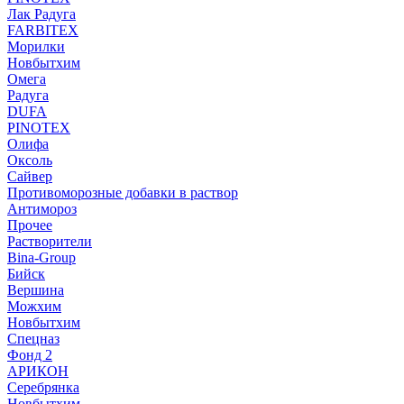
Лак Радуга
FARBITEX
Морилки
Новбытхим
Омега
Радуга
DUFA
PINOTEX
Олифа
Оксоль
Сайвер
Противоморозные добавки в раствор
Антимороз
Прочее
Растворители
Bina-Group
Бийск
Вершина
Можхим
Новбытхим
Спецназ
Фонд 2
АРИКОН
Серебрянка
Новбытхим