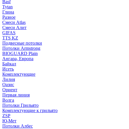
Basf
Tytan
Глина
Разное
Смеси Atlas
Смеси Алит
GIFAS
TTS KZ
Подвесные потолки
Потолки Armstrong
BIOGUARD Plain
Ангара, Европа
Байкал
Исеть
Комплектующие
Лилия
Оазис
Ориент
Первая линия
Волга
Потолки Грильято
Комплектующие к грильято
ZSP
Ю-Мет
Потолки Албес