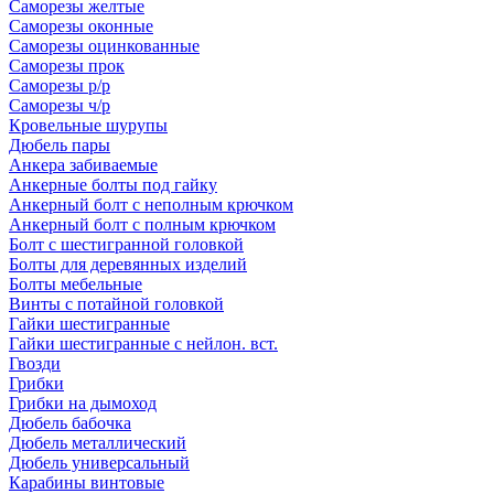
Саморезы желтые
Саморезы оконные
Саморезы оцинкованные
Саморезы прок
Саморезы р/р
Саморезы ч/р
Кровельные шурупы
Дюбель пары
Анкера забиваемые
Анкерные болты под гайку
Анкерный болт с неполным крючком
Анкерный болт с полным крючком
Болт с шестигранной головкой
Болты для деревянных изделий
Болты мебельные
Винты с потайной головкой
Гайки шестигранные
Гайки шестигранные с нейлон. вст.
Гвозди
Грибки
Грибки на дымоход
Дюбель бабочка
Дюбель металлический
Дюбель универсальный
Карабины винтовые