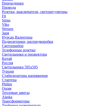
Переходники
Провода
Розетки, выключатели, светорегуляторы
Fit
Sirius
Viko
Wessen
Заря
Нурсан,Валентина
Подрозетники, распредкоробки
Светоприбор
Телефонные розетки
Светильники и прожектора
Китай
Россия
Светильники 595х595
Турция
Стабилизаторы напряжения
Стартера
Philips
Оsrам
Тепловые завесы
Alaska
Трансформаторы
Тройники,разветвители