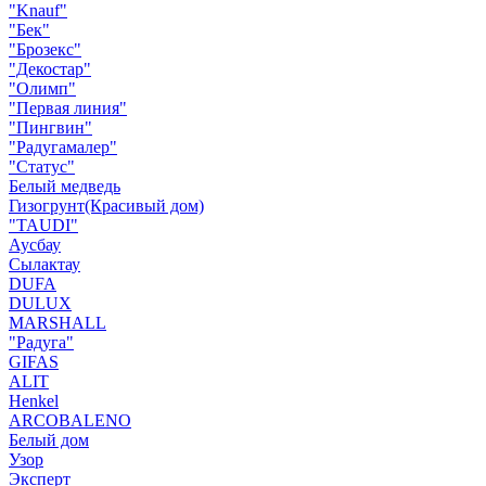
"Knauf"
"Бек"
"Брозекс"
"Декостар"
"Олимп"
"Первая линия"
"Пингвин"
"Радугамалер"
"Статус"
Белый медведь
Гизогрунт(Красивый дом)
"TAUDI"
Аусбау
Сылактау
DUFA
DULUX
MARSHALL
"Радуга"
GIFAS
ALIT
Henkel
ARCOBALENO
Белый дом
Узор
Эксперт