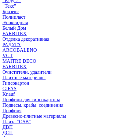
"Радуга"
"Текс"
Брозекс
Полипласт
Эпоксидная
Белый Дом
FARBITEX
Отделка декоративная
РАДУГА
ARCOBALENO
VGT
MAITRE DECO
FARBITEX
Очистители, удалители
Плитные материалы
Гипсокартон
GIFAS
Knauf
Профили для гипсокартона
Подвесы, крабы, соединения
Профиля
Древесно-плитные материалы
Плита "OSB"
ДВП
ДСП