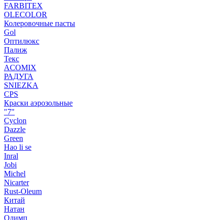
FARBITEX
OLECOLOR
Колеровочные пасты
Gol
Оптилюкс
Палиж
Текс
ACOMIX
РАДУГА
SNIEZKA
CPS
Краски аэрозольные
"7"
Cyclon
Dazzle
Green
Hao li se
Inral
Jobi
Michel
Nicarter
Rust-Oleum
Китай
Натан
Олимп