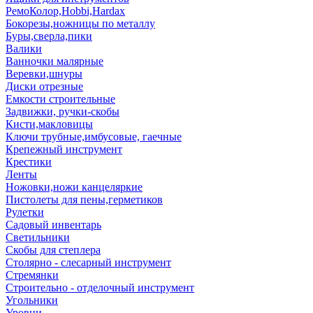
РемоКолор,Hobbi,Hardax
Бокорезы,ножницы по металлу
Буры,сверла,пики
Валики
Ванночки малярные
Веревки,шнуры
Диски отрезные
Емкости строительные
Задвижки, ручки-скобы
Кисти,макловицы
Ключи трубные,имбусовые, гаечные
Крепежный инструмент
Крестики
Ленты
Ножовки,ножи канцеляркие
Пистолеты для пены,герметиков
Рулетки
Садовый инвентарь
Светильники
Скобы для степлера
Столярно - слесарный инструмент
Стремянки
Строительно - отделочный инструмент
Угольники
Уровни