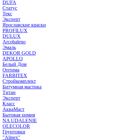
DUFA
Статус
Текс
Эксперт
Ярославские краски
PROFILUX
DULUX
Arcobaleno
Эмаль
DEKOR GOLD
APOLLO
Белый Дом
Оптима
FARBITEX
Стройкомплект
Битумная мастика
Титан
Эксперт
Класс
АкваМаст
Бытовая химия
NA UDALENIE
OLECOLOR
Грунтовки
"Alinex"