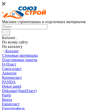
Магазин строительных и отделочных материалов
Каталог
По всему сайту
По каталогу
Каталог
Стеновые материалы
Пластиковые панели
Ц-Пласт
Союз-пласт
Акватон
Кронапласт
PANDA
Dekor panel
Dekostar(ДекоПласт)
Pareti
Вента
Европласт
Европрофиль