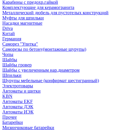
Карабины с предохр.гайкой
Комплектующие для керамогранита
Металлический дюбель для пустотелых конструкций
Муфты для шпильки
Насадки магнитные
Driva
Китай
Германия
Саморез "Улитка"
Саморезы по бетону(монтажные шурупы)
Чопы
Шайбы
Шайбы гровер
Шайбы с увеличенным нар.диаметром
Шпильки
Шурупы мебельные (конфирмат шестигранный)
Электротовары
Автоматы и щитки
KBN
Автоматы EKF
Автоматы ДЭК
Автоматы ИЭК
Прочее
Батарейки
Мизинчиковые батарейки