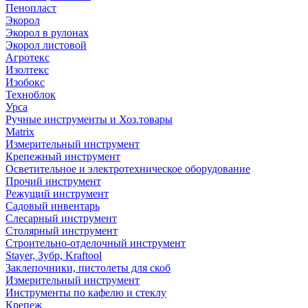
Пенопласт
Экорол
Экорол в рулонах
Экорол листовой
Агротекс
Изолтекс
Изобокс
Техноблок
Урса
Ручные инструменты и Хоз.товары
Matrix
Измерительный инструмент
Крепежный инструмент
Осветительное и электротехническое оборудование
Прочий инструмент
Режущий инструмент
Садовый инвентарь
Слесарный инструмент
Столярный инструмент
Строительно-отделочный инструмент
Stayer, Зубр, Kraftool
Заклепочники, пистолеты для скоб
Измерительный инструмент
Инструменты по кафелю и стеклу
Крепеж