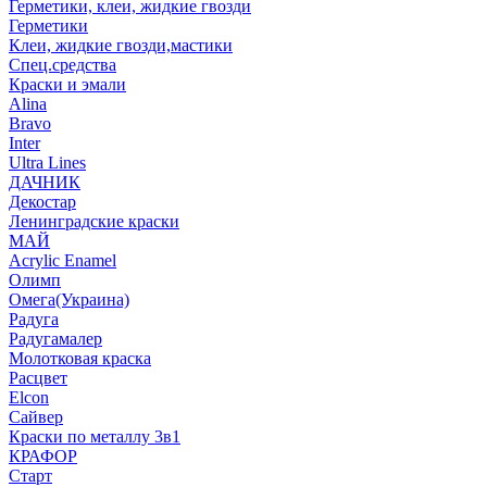
Герметики, клеи, жидкие гвозди
Герметики
Клеи, жидкие гвозди,мастики
Спец.средства
Краски и эмали
Alina
Bravo
Inter
Ultra Lines
ДАЧНИК
Декостар
Ленинградские краски
МАЙ
Acrylic Enamel
Олимп
Омега(Украина)
Радуга
Радугамалер
Молотковая краска
Расцвет
Elcon
Сайвер
Краски по металлу 3в1
КРАФОР
Старт