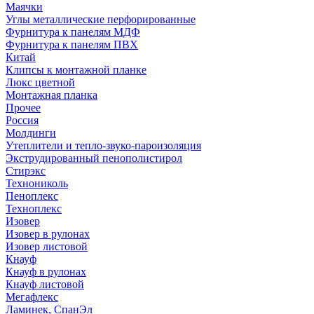
Маячки
Углы металлические перфорированные
Фурнитура к панелям МДФ
Фурнитура к панелям ПВХ
Китай
Клипсы к монтажной планке
Люкс цветной
Монтажная планка
Прочее
Россия
Молдинги
Утеплители и тепло-звуко-пароизоляция
Экструдированный пенополистирол
Стирэкс
Технониколь
Пеноплекс
Техноплекс
Изовер
Изовер в рулонах
Изовер листовой
Кнауф
Кнауф в рулонах
Кнауф листовой
Мегафлекс
Ламинек, СпанЭл