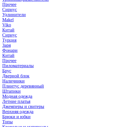
Прочее
Сириус
Удлинители
Makel
Viko
Китай
Сириус
Турция
Заря
Фонари
Китай
Прочее
Пиломатериалы
Брус
Дверной блок
Наличники
Плинтус деревянный
Штапики
Модная одежда
Летние платья
Джемперы и свитеры
Верхняя одежда
Брюки и юбки
Топы
Кровельные материалы