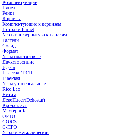
Комплектующие
Панель
Рейка
Карнизы
Комплектующие к карнизам
Потолки Primet
Уголки и фурнитура к панелям
Галтели
Солид
Формат
Углы пластиковые
Двухсторонние
Идеал
Пластал / РСП
LinePlast
Углы универсальные
Rico Leo
Витим
ДекоПласт(Dekostar)
Кронапласт
Мастер и К
ОРТО
СОЮЗ
С-ПРО
Уголки металлические