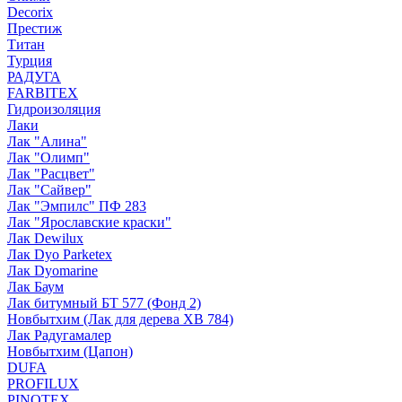
Decorix
Престиж
Титан
Турция
РАДУГА
FARBITEX
Гидроизоляция
Лаки
Лак "Алина"
Лак "Олимп"
Лак "Расцвет"
Лак "Сайвер"
Лак "Эмпилс" ПФ 283
Лак "Ярославские краски"
Лак Dewilux
Лак Dyo Parketex
Лак Dyomarine
Лак Баум
Лак битумный БТ 577 (Фонд 2)
Новбытхим (Лак для дерева ХВ 784)
Лак Радугамалер
Новбытхим (Цапон)
DUFA
PROFILUX
PINOTEX