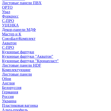
Листовые панели ПВХ
ОРТО
Урал
Форкросс
С-ПРО
УЦЕНКА
Декор-панели МДФ
Мастер и К
СоюзБалтКомплект
Акватон
С-ПРО
Кухонные фартуки
Кухонные фартуки "Акватон"
Кухонные фартуки "Кронапласт"
Листовые панели HDF
Комплектующие
Листовые панели
Обои
Англия
Белоруссия
Германия
Россия
Украина
Пластиковая вагонка
Альта-профиль