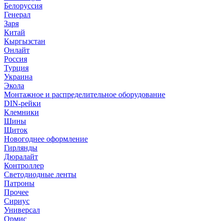
Белоруссия
Генерал
Заря
Китай
Кыргызстан
Онлайт
Россия
Турция
Украина
Экола
Монтажное и распределительное оборудование
DIN-рейки
Клемники
Шины
Щиток
Новогоднее оформление
Гирлянды
Дюралайт
Контроллер
Светодиодные ленты
Патроны
Прочее
Сириус
Универсал
Ормис