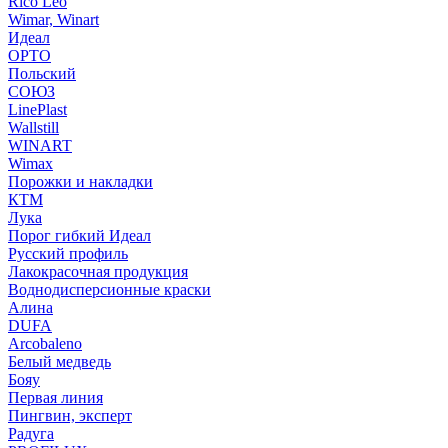
Rico Leo
Wimar, Winart
Идеал
ОРТО
Польский
СОЮЗ
LinePlast
Wallstill
WINART
Wimax
Порожки и накладки
КТМ
Лука
Порог гибкий Идеал
Русский профиль
Лакокрасочная продукция
Воднодисперсионные краски
Алина
DUFA
Arcobaleno
Белый медведь
Бояу
Первая линия
Пингвин, эксперт
Радуга