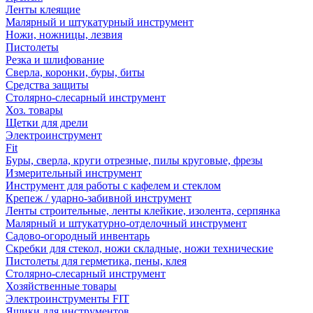
Ленты клеящие
Малярный и штукатурный инструмент
Ножи, ножницы, лезвия
Пистолеты
Резка и шлифование
Сверла, коронки, буры, биты
Средства защиты
Столярно-слесарный инструмент
Хоз. товары
Щетки для дрели
Электроинструмент
Fit
Буры, сверла, круги отрезные, пилы круговые, фрезы
Измерительный инструмент
Инструмент для работы с кафелем и стеклом
Крепеж / ударно-забивной инструмент
Ленты строительные, ленты клейкие, изолента, серпянка
Малярный и штукатурно-отделочный инструмент
Садово-огородный инвентарь
Скребки для стекол, ножи складные, ножи технические
Пистолеты для герметика, пены, клея
Столярно-слесарный инструмент
Хозяйственные товары
Электроинструменты FIT
Ящики для инструментов