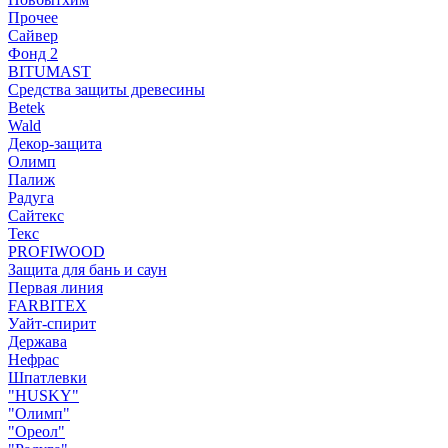
Прочее
Сайвер
Фонд 2
BITUMAST
Средства защиты древесины
Betek
Wald
Декор-защита
Олимп
Палиж
Радуга
Сайтекс
Текс
PROFIWOOD
Защита для бань и саун
Первая линия
FARBITEX
Уайт-спирит
Держава
Нефрас
Шпатлевки
"HUSKY"
"Олимп"
"Ореол"