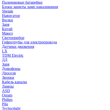
Пальчиковые батарейки
Блоки защиты ламп накаливания
Shetale
Навигатор
Вилки
Заря
Китай
Макел
Светоприбор
Гофротрубы для электропровода
Датчики движения
LX
TDM Electric
ДД
Заря
Домофоны
Дроселя
Звонки
Кабель каналы
Лампы
ASD
Osram
Philips
Pila
Technolight