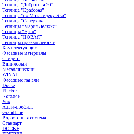
Теплица "Добротная 20"
Теплица "Крабовая"
Теплица "по Митлайдеру-Эко"
Теплица "Северянка"
Теплицы "Мария Делюкс"
Теплицы "Урал"
Теплица "НОВАЯ"
Теплицы промышленные
Комплектующие
Фасадные материалы
Сайдинг
Виниловый
Металлический
WINAL
Фасадные панели
Docke
Fineber
Nordside
Vox
Альта-профиль
GrandLine
Водосточная система
Стандарт
DOCKE
FINEBER