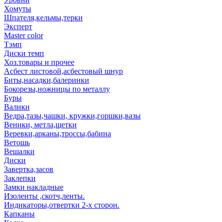
Хомуты
Шпателя,кельмы,терки
Эксперт
Master color
Тэмп
Диски темп
Хоз.товары и прочее
Асбест листовой,асбестовый шнур
Биты,насадки,балеринки
Бокорезы,ножницы по металлу
Буры
Валики
Ведра,тазы,чашки, кружки,горшки,вазы
Веники, метла,щетки
Веревки,арканы,троссы,бабина
Ветошь
Вешалки
Диски
Завертка,засов
Заклепки
Замки накладные
Изоленты ,скотч,ленты.
Индикаторы,отвертки 2-х сторон.
Капканы