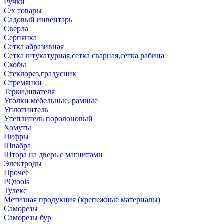
Ручки
С/х товары
Садовый инвентарь
Сверла
Серпянка
Сетка абразивная
Сетка штукатурная,сетка сварная,сетка рабица
Скобы
Стеклорез,градусник
Стремянки
Терки,шпателя
Уголки мебельные, рамные
Уплотнитель
Утеплитель поролоновый
Хомуты
Цифры
Швабра
Штора на дверь с магнитами
Электроды
Прочее
PQtools
Тулекс
Метизная продукция (крепежные материалы)
Саморезы
Саморезы бур