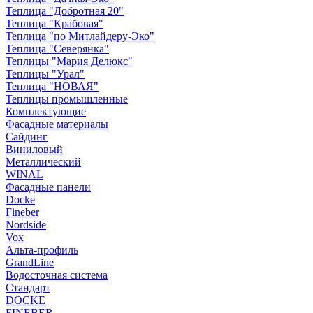
Теплица "Добротная 20"
Теплица "Крабовая"
Теплица "по Митлайдеру-Эко"
Теплица "Северянка"
Теплицы "Мария Делюкс"
Теплицы "Урал"
Теплица "НОВАЯ"
Теплицы промышленные
Комплектующие
Фасадные материалы
Сайдинг
Виниловый
Металлический
WINAL
Фасадные панели
Docke
Fineber
Nordside
Vox
Альта-профиль
GrandLine
Водосточная система
Стандарт
DOCKE
FINEBER