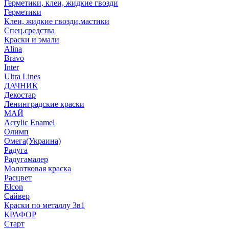
Герметики, клеи, жидкие гвозди
Герметики
Клеи, жидкие гвозди,мастики
Спец.средства
Краски и эмали
Alina
Bravo
Inter
Ultra Lines
ДАЧНИК
Декостар
Ленинградские краски
МАЙ
Acrylic Enamel
Олимп
Омега(Украина)
Радуга
Радугамалер
Молотковая краска
Расцвет
Elcon
Сайвер
Краски по металлу 3в1
КРАФОР
Старт