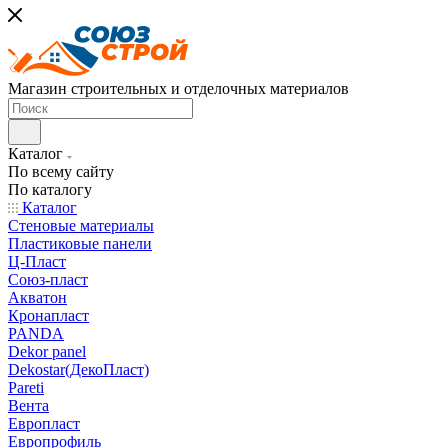
Магазин строительных и отделочных материалов
Каталог
По всему сайту
По каталогу
Каталог
Стеновые материалы
Пластиковые панели
Ц-Пласт
Союз-пласт
Акватон
Кронапласт
PANDA
Dekor panel
Dekostar(ДекоПласт)
Pareti
Вента
Европласт
Европрофиль