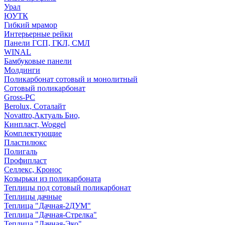
Урал
ЮУТК
Гибкий мрамор
Интерьерные рейки
Панели ГСП, ГКЛ, СМЛ
WINAL
Бамбуковые панели
Молдинги
Поликарбонат сотовый и монолитный
Сотовый поликарбонат
Gross-PC
Berolux, Соталайт
Novattro,Актуаль Био,
Кинпласт, Woggel
Комплектующие
Пластилюкс
Полигаль
Профипласт
Селлекс, Кронос
Козырьки из поликарбоната
Теплицы под сотовый поликарбонат
Теплицы дачные
Теплица "Дачная-2ДУМ"
Теплица "Дачная-Стрелка"
Теплица "Дачная-Эко"