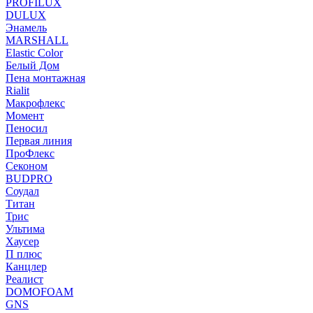
PROFILUX
DULUX
Энамель
MARSHALL
Elastic Color
Белый Дом
Пена монтажная
Rialit
Макрофлекс
Момент
Пеносил
Первая линия
ПроФлекс
Секоном
BUDPRO
Соудал
Титан
Трис
Ультима
Хаусер
П плюс
Канцлер
Реалист
DOMOFOAM
GNS