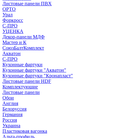
Листовые панели ПВХ
ОРТО
Урал
Форкросс
С-ПРО
УЦЕНКА
Декор-панели МДФ
Мастер и К
СоюзБалтКомплект
Акватон
С-ПРО
Кухонные фартуки
Кухонные фартуки "Акватон"
Кухонные фартуки "Кронапласт"
Листовые панели HDF
Комплектующие
Листовые панели
Обои
Англия
Белоруссия
Германия
Россия
Украина
Пластиковая вагонка
Альта-профиль