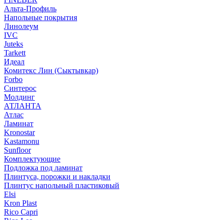
Альта-Профиль
Напольные покрытия
Линолеум
IVC
Juteks
Tarkett
Идеал
Комитекс Лин (Сыктывкар)
Forbo
Синтерос
Молдинг
АТЛАНТА
Атлас
Ламинат
Kronostar
Kastamonu
Sunfloor
Комплектующие
Подложка под ламинат
Плинтуса, порожки и накладки
Плинтус напольный пластиковый
Elsi
Kron Plast
Rico Capri