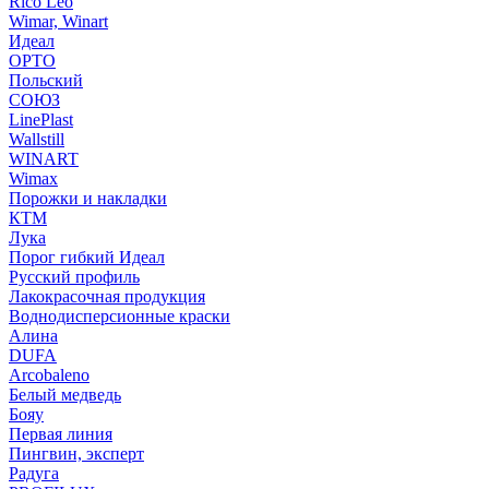
Rico Leo
Wimar, Winart
Идеал
ОРТО
Польский
СОЮЗ
LinePlast
Wallstill
WINART
Wimax
Порожки и накладки
КТМ
Лука
Порог гибкий Идеал
Русский профиль
Лакокрасочная продукция
Воднодисперсионные краски
Алина
DUFA
Arcobaleno
Белый медведь
Бояу
Первая линия
Пингвин, эксперт
Радуга