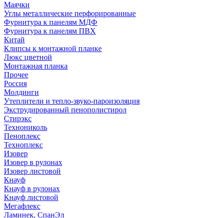
Маячки
Углы металлические перфорированные
Фурнитура к панелям МДФ
Фурнитура к панелям ПВХ
Китай
Клипсы к монтажной планке
Люкс цветной
Монтажная планка
Прочее
Россия
Молдинги
Утеплители и тепло-звуко-пароизоляция
Экструдированный пенополистирол
Стирэкс
Технониколь
Пеноплекс
Техноплекс
Изовер
Изовер в рулонах
Изовер листовой
Кнауф
Кнауф в рулонах
Кнауф листовой
Мегафлекс
Ламинек, СпанЭл