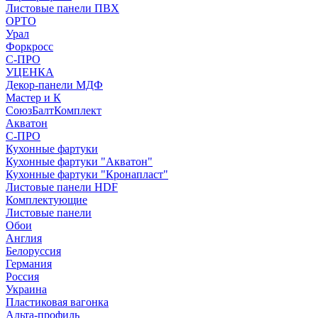
Листовые панели ПВХ
ОРТО
Урал
Форкросс
С-ПРО
УЦЕНКА
Декор-панели МДФ
Мастер и К
СоюзБалтКомплект
Акватон
С-ПРО
Кухонные фартуки
Кухонные фартуки "Акватон"
Кухонные фартуки "Кронапласт"
Листовые панели HDF
Комплектующие
Листовые панели
Обои
Англия
Белоруссия
Германия
Россия
Украина
Пластиковая вагонка
Альта-профиль