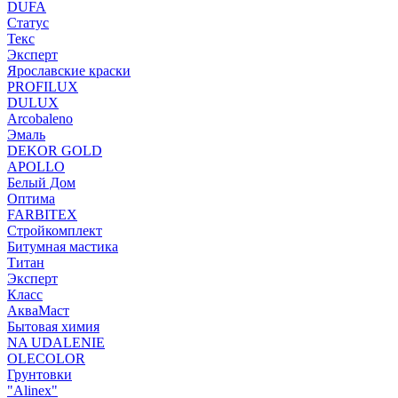
DUFA
Статус
Текс
Эксперт
Ярославские краски
PROFILUX
DULUX
Arcobaleno
Эмаль
DEKOR GOLD
APOLLO
Белый Дом
Оптима
FARBITEX
Стройкомплект
Битумная мастика
Титан
Эксперт
Класс
АкваМаст
Бытовая химия
NA UDALENIE
OLECOLOR
Грунтовки
"Alinex"