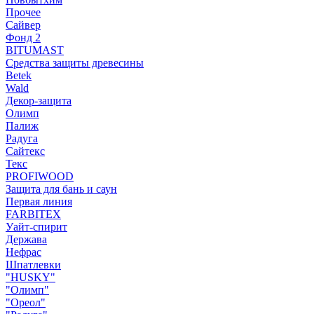
Прочее
Сайвер
Фонд 2
BITUMAST
Средства защиты древесины
Betek
Wald
Декор-защита
Олимп
Палиж
Радуга
Сайтекс
Текс
PROFIWOOD
Защита для бань и саун
Первая линия
FARBITEX
Уайт-спирит
Держава
Нефрас
Шпатлевки
"HUSKY"
"Олимп"
"Ореол"