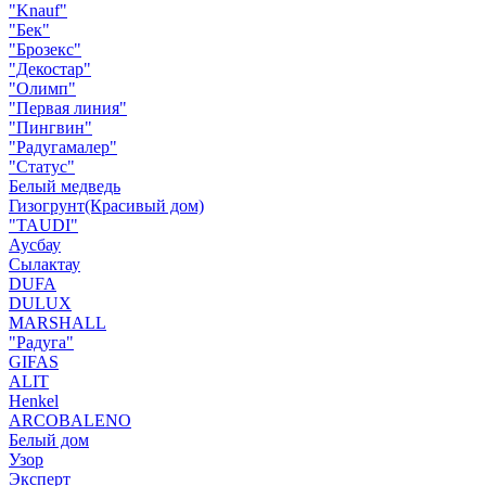
"Knauf"
"Бек"
"Брозекс"
"Декостар"
"Олимп"
"Первая линия"
"Пингвин"
"Радугамалер"
"Статус"
Белый медведь
Гизогрунт(Красивый дом)
"TAUDI"
Аусбау
Сылактау
DUFA
DULUX
MARSHALL
"Радуга"
GIFAS
ALIT
Henkel
ARCOBALENO
Белый дом
Узор
Эксперт