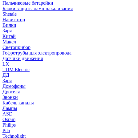
Пальчиковые батарейки
Блоки защиты ламп накаливания
Shetale
Навигатор
Вилки
Заря
Китай
Макел
Светоприбор
Гофротрубы для электропровода
Датчики движения
LX
TDM Electric
ДД
Заря
Домофоны
Дроселя
Звонки
Кабель каналы
Лампы
ASD
Osram
Philips
Pila
Technolight