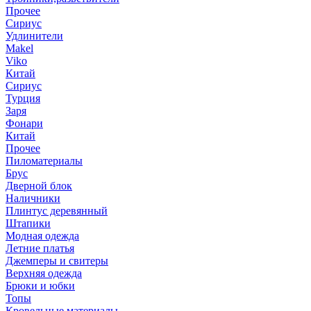
Прочее
Сириус
Удлинители
Makel
Viko
Китай
Сириус
Турция
Заря
Фонари
Китай
Прочее
Пиломатериалы
Брус
Дверной блок
Наличники
Плинтус деревянный
Штапики
Модная одежда
Летние платья
Джемперы и свитеры
Верхняя одежда
Брюки и юбки
Топы
Кровельные материалы