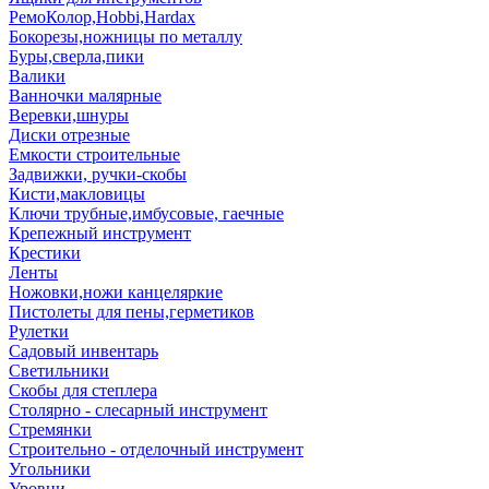
РемоКолор,Hobbi,Hardax
Бокорезы,ножницы по металлу
Буры,сверла,пики
Валики
Ванночки малярные
Веревки,шнуры
Диски отрезные
Емкости строительные
Задвижки, ручки-скобы
Кисти,макловицы
Ключи трубные,имбусовые, гаечные
Крепежный инструмент
Крестики
Ленты
Ножовки,ножи канцеляркие
Пистолеты для пены,герметиков
Рулетки
Садовый инвентарь
Светильники
Скобы для степлера
Столярно - слесарный инструмент
Стремянки
Строительно - отделочный инструмент
Угольники
Уровни