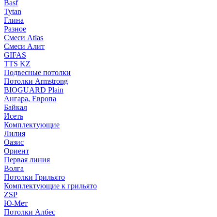
Basf
Tytan
Глина
Разное
Смеси Atlas
Смеси Алит
GIFAS
TTS KZ
Подвесные потолки
Потолки Armstrong
BIOGUARD Plain
Ангара, Европа
Байкал
Исеть
Комплектующие
Лилия
Оазис
Ориент
Первая линия
Волга
Потолки Грильято
Комплектующие к грильято
ZSP
Ю-Мет
Потолки Албес