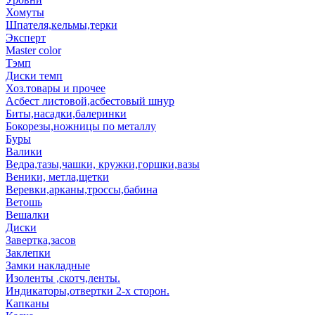
Хомуты
Шпателя,кельмы,терки
Эксперт
Master color
Тэмп
Диски темп
Хоз.товары и прочее
Асбест листовой,асбестовый шнур
Биты,насадки,балеринки
Бокорезы,ножницы по металлу
Буры
Валики
Ведра,тазы,чашки, кружки,горшки,вазы
Веники, метла,щетки
Веревки,арканы,троссы,бабина
Ветошь
Вешалки
Диски
Завертка,засов
Заклепки
Замки накладные
Изоленты ,скотч,ленты.
Индикаторы,отвертки 2-х сторон.
Капканы