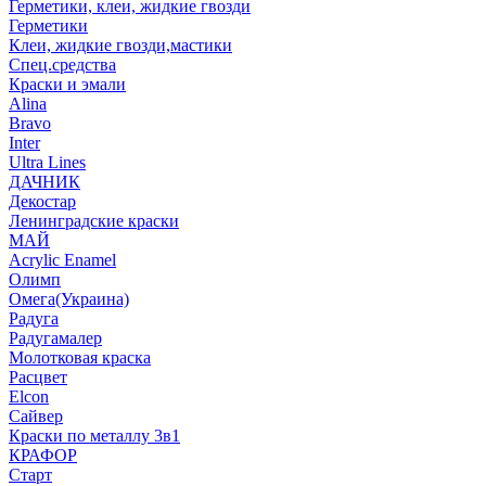
Герметики, клеи, жидкие гвозди
Герметики
Клеи, жидкие гвозди,мастики
Спец.средства
Краски и эмали
Alina
Bravo
Inter
Ultra Lines
ДАЧНИК
Декостар
Ленинградские краски
МАЙ
Acrylic Enamel
Олимп
Омега(Украина)
Радуга
Радугамалер
Молотковая краска
Расцвет
Elcon
Сайвер
Краски по металлу 3в1
КРАФОР
Старт