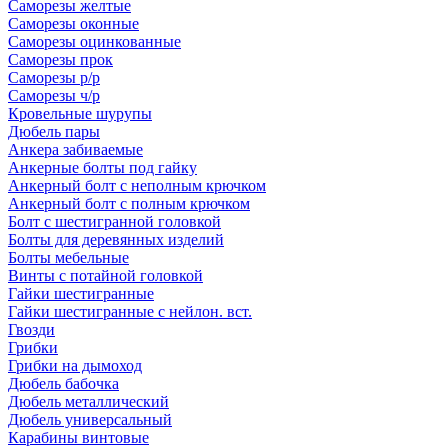
Саморезы желтые
Саморезы оконные
Саморезы оцинкованные
Саморезы прок
Саморезы р/р
Саморезы ч/р
Кровельные шурупы
Дюбель пары
Анкера забиваемые
Анкерные болты под гайку
Анкерный болт с неполным крючком
Анкерный болт с полным крючком
Болт с шестигранной головкой
Болты для деревянных изделий
Болты мебельные
Винты с потайной головкой
Гайки шестигранные
Гайки шестигранные с нейлон. вст.
Гвозди
Грибки
Грибки на дымоход
Дюбель бабочка
Дюбель металлический
Дюбель универсальный
Карабины винтовые