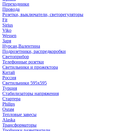
Переходники
Провода
Розетки, выключатели, светорегуляторы
Fit
Sirius
Viko
Wessen
Заря
Нурсан,Валентина
Подрозетники, распредкоробки
Светоприбор
Телефонные розетки
Светильники и прожектора
Китай
Россия
Светильники 595х595
Турция
Стабилизаторы напряжения
Стартера
Philips
Оsrам
Тепловые завесы
Alaska
Трансформаторы
Тройники,разветвители