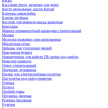
Каска
Кассовая лента, резинки для денег
Кисти мочальные, кисти Китай
Клеенка самоклейка
Ключи трубные
Костюм для ремонта,маска защитная
Крестики
Маркер перманентный,карандаш строительный
Мешки
Молотки,ножовки,лом,напильники
Москитная сетка
Наборы для утепления дверей
Наждачная бумага
Наконечники для кабеля ТВ скобы под кабель
Нивелир,правило
Отвес строительный
Перчатки, рукавицы
Пилки для электролобзика,полотна
Пистолеты под пену,герметик
Пленка
Полога
Пробой-ушко
Пружина дверная
Резинка багажная
Рулетки