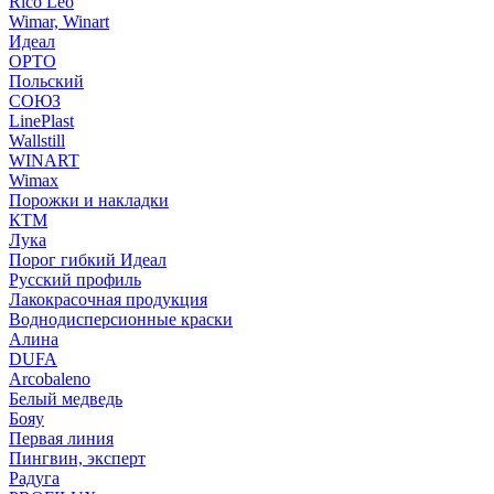
Rico Leo
Wimar, Winart
Идеал
ОРТО
Польский
СОЮЗ
LinePlast
Wallstill
WINART
Wimax
Порожки и накладки
КТМ
Лука
Порог гибкий Идеал
Русский профиль
Лакокрасочная продукция
Воднодисперсионные краски
Алина
DUFA
Arcobaleno
Белый медведь
Бояу
Первая линия
Пингвин, эксперт
Радуга