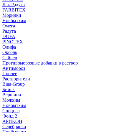
Лак Радуга
FARBITEX
Морилки
Новбытхим
Омега
Радуга
DUFA
PINOTEX
Олифа
Оксоль
Сайвер
Противоморозные добавки в раствор
Антимороз
Прочее
Растворители
Bina-Group
Бийск
Вершина
Можхим
Новбытхим
Спецназ
Фонд 2
АРИКОН
Серебрянка
Новбытхим