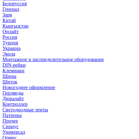
Белоруссия
Генерал
Заря
Китай
Кыргызстан
Онлайт
Россия
Турция
Украина
Экола
Монтажное и распределительное оборудование
DIN-рейки
Клемники
Шины
Щиток
Новогоднее оформление
Гирлянды
Дюралайт
Контроллер
Светодиодные ленты
Патроны
Прочее
Сириус
Универсал
Ормис