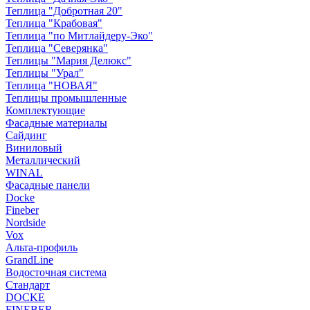
Теплица "Добротная 20"
Теплица "Крабовая"
Теплица "по Митлайдеру-Эко"
Теплица "Северянка"
Теплицы "Мария Делюкс"
Теплицы "Урал"
Теплица "НОВАЯ"
Теплицы промышленные
Комплектующие
Фасадные материалы
Сайдинг
Виниловый
Металлический
WINAL
Фасадные панели
Docke
Fineber
Nordside
Vox
Альта-профиль
GrandLine
Водосточная система
Стандарт
DOCKE
FINEBER