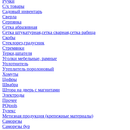
Ручки
С/х товары
Садовый инвентарь
Сверла
Серпянка
Сетка абразивная
Сетка штукатурная,сетка сварная,сетка рабица
Скобы
Стеклорез,градусник
Стремянки
Терки,шпателя
Уголки мебельные, рамные
Уплотнитель
Утеплитель поролоновый
Хомуты
Цифры
Швабра
Штора на дверь с магнитами
Электроды
Прочее
PQtools
Тулекс
Метизная продукция (крепежные материалы)
Саморезы
Саморезы бур