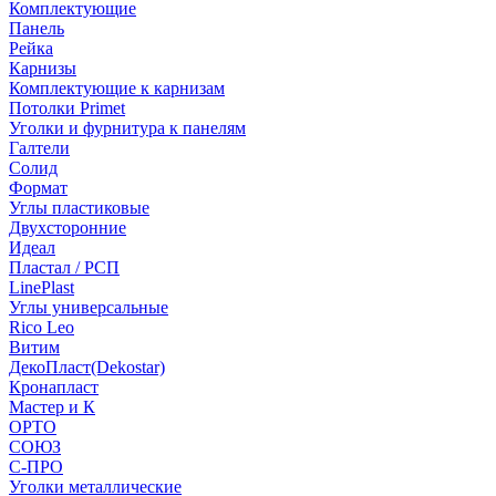
Комплектующие
Панель
Рейка
Карнизы
Комплектующие к карнизам
Потолки Primet
Уголки и фурнитура к панелям
Галтели
Солид
Формат
Углы пластиковые
Двухсторонние
Идеал
Пластал / РСП
LinePlast
Углы универсальные
Rico Leo
Витим
ДекоПласт(Dekostar)
Кронапласт
Мастер и К
ОРТО
СОЮЗ
С-ПРО
Уголки металлические