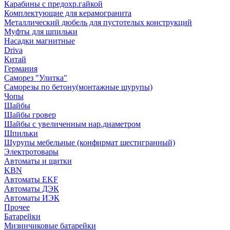
Карабины с предохр.гайкой
Комплектующие для керамогранита
Металлический дюбель для пустотелых конструкций
Муфты для шпильки
Насадки магнитные
Driva
Китай
Германия
Саморез "Улитка"
Саморезы по бетону(монтажные шурупы)
Чопы
Шайбы
Шайбы гровер
Шайбы с увеличенным нар.диаметром
Шпильки
Шурупы мебельные (конфирмат шестигранный)
Электротовары
Автоматы и щитки
KBN
Автоматы EKF
Автоматы ДЭК
Автоматы ИЭК
Прочее
Батарейки
Мизинчиковые батарейки