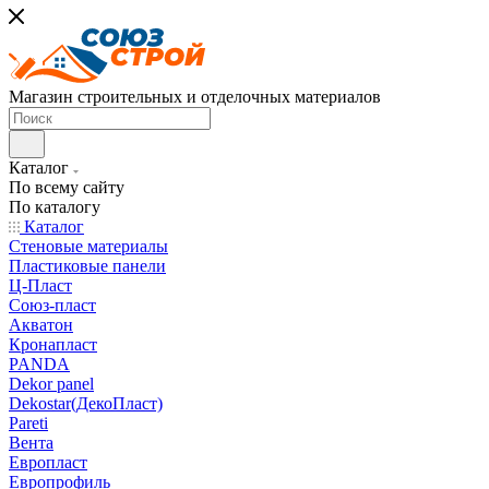
Магазин строительных и отделочных материалов
Каталог
По всему сайту
По каталогу
Каталог
Стеновые материалы
Пластиковые панели
Ц-Пласт
Союз-пласт
Акватон
Кронапласт
PANDA
Dekor panel
Dekostar(ДекоПласт)
Pareti
Вента
Европласт
Европрофиль