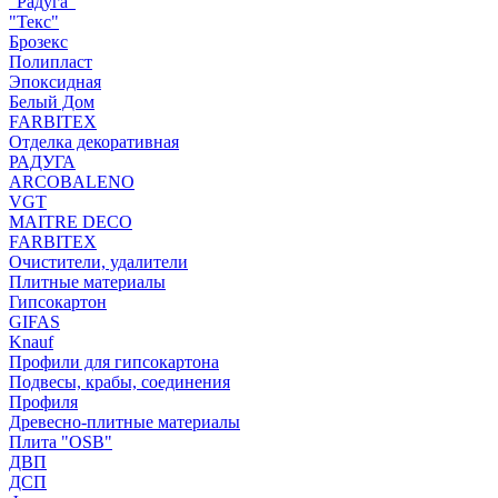
"Радуга"
"Текс"
Брозекс
Полипласт
Эпоксидная
Белый Дом
FARBITEX
Отделка декоративная
РАДУГА
ARCOBALENO
VGT
MAITRE DECO
FARBITEX
Очистители, удалители
Плитные материалы
Гипсокартон
GIFAS
Knauf
Профили для гипсокартона
Подвесы, крабы, соединения
Профиля
Древесно-плитные материалы
Плита "OSB"
ДВП
ДСП