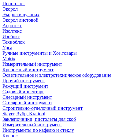
Пенопласт
Экорол
Экорол в рулонах
Экорол листовой
Агротекс
Изолтекс
Изобокс
Техноблок
Урса
Ручные инструменты и Хоз.товары
Matrix
Измерительный инструмент
Крепежный инструмент
Осветительное и электротехническое оборудование
Прочий инструмент
Режущий инструмент
Садовый инвентарь
Слесарный инструмент
Столярный инструмент
Строительно-отделочный инструмент
Stayer, Зубр, Kraftool
Заклепочники, пистолеты для скоб
Измерительный инструмент
Инструменты по кафелю и стеклу
Крепеж