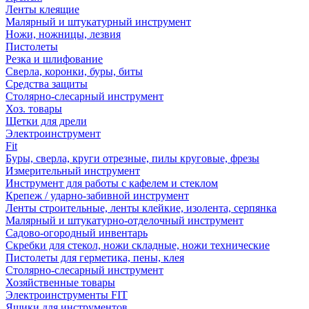
Ленты клеящие
Малярный и штукатурный инструмент
Ножи, ножницы, лезвия
Пистолеты
Резка и шлифование
Сверла, коронки, буры, биты
Средства защиты
Столярно-слесарный инструмент
Хоз. товары
Щетки для дрели
Электроинструмент
Fit
Буры, сверла, круги отрезные, пилы круговые, фрезы
Измерительный инструмент
Инструмент для работы с кафелем и стеклом
Крепеж / ударно-забивной инструмент
Ленты строительные, ленты клейкие, изолента, серпянка
Малярный и штукатурно-отделочный инструмент
Садово-огородный инвентарь
Скребки для стекол, ножи складные, ножи технические
Пистолеты для герметика, пены, клея
Столярно-слесарный инструмент
Хозяйственные товары
Электроинструменты FIT
Ящики для инструментов