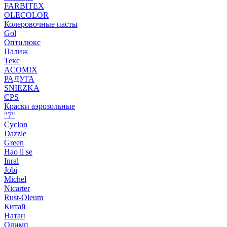
FARBITEX
OLECOLOR
Колеровочные пасты
Gol
Оптилюкс
Палиж
Текс
ACOMIX
РАДУГА
SNIEZKA
CPS
Краски аэрозольные
"7"
Cyclon
Dazzle
Green
Hao li se
Inral
Jobi
Michel
Nicarter
Rust-Oleum
Китай
Натан
Олимп