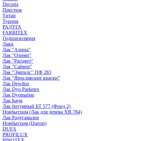
Decorix
Престиж
Титан
Турция
РАДУГА
FARBITEX
Гидроизоляция
Лаки
Лак "Алина"
Лак "Олимп"
Лак "Расцвет"
Лак "Сайвер"
Лак "Эмпилс" ПФ 283
Лак "Ярославские краски"
Лак Dewilux
Лак Dyo Parketex
Лак Dyomarine
Лак Баум
Лак битумный БТ 577 (Фонд 2)
Новбытхим (Лак для дерева ХВ 784)
Лак Радугамалер
Новбытхим (Цапон)
DUFA
PROFILUX
PINOTEX