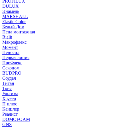
PROFILUX
DULUX
Энамель
MARSHALL
Elastic Color
Белый Дом
Пена монтажная
Rialit
Макрофлекс
Момент
Пеносил
Первая линия
ПроФлекс
Секоном
BUDPRO
Соудал
Титан
Трис
Ультима
Хаусер
П плюс
Канцлер
Реалист
DOMOFOAM
GNS