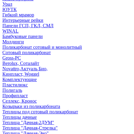
Урал
ЮУТК
Гибкий мрамор
Интерьерные рейки
Панели ГСП, ГКЛ, СМЛ
WINAL
Бамбуковые панели
Молдинги
Поликарбонат сотовый и монолитный
Сотовый поликарбонат
Gross-PC
Berolux, Соталайт
Novattro,Актуаль Био,
Кинпласт, Woggel
Комплектующие
Пластилюкс
Полигаль
Профипласт
Селлекс, Кронос
Козырьки из поликарбоната
Теплицы под сотовый поликарбонат
Теплицы дачные
Теплица "Дачная-2ДУМ"
Теплица "Дачная-Стрелка"
Теплица "Дачная-Эко"