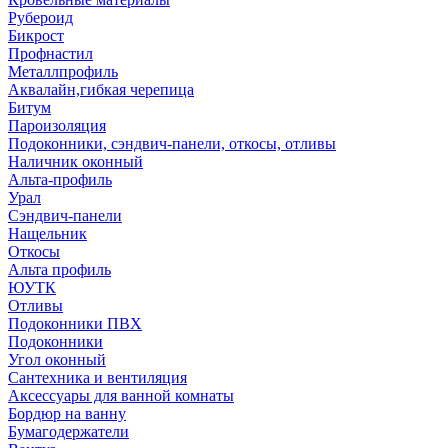
Рубероид
Бикрост
Профнастил
Металлпрофиль
Аквалайн,гибкая черепица
Битум
Пароизоляция
Подоконники, сэндвич-панели, откосы, отливы
Наличник оконный
Альта-профиль
Урал
Сэндвич-панели
Нащельник
Откосы
Альта профиль
ЮУТК
Отливы
Подоконники ПВХ
Подоконники
Угол оконный
Сантехника и вентиляция
Аксессуары для ванной комнаты
Бордюр на ванну
Бумагодержатели