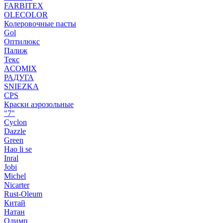
FARBITEX
OLECOLOR
Колеровочные пасты
Gol
Оптилюкс
Палиж
Текс
ACOMIX
РАДУГА
SNIEZKA
CPS
Краски аэрозольные
"7"
Cyclon
Dazzle
Green
Hao li se
Inral
Jobi
Michel
Nicarter
Rust-Oleum
Китай
Натан
Олимп