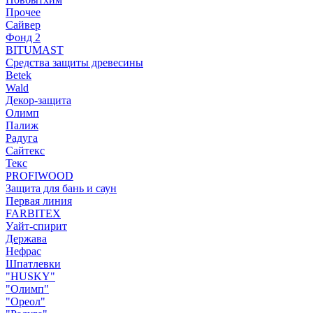
Прочее
Сайвер
Фонд 2
BITUMAST
Средства защиты древесины
Betek
Wald
Декор-защита
Олимп
Палиж
Радуга
Сайтекс
Текс
PROFIWOOD
Защита для бань и саун
Первая линия
FARBITEX
Уайт-спирит
Держава
Нефрас
Шпатлевки
"HUSKY"
"Олимп"
"Ореол"