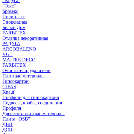
"Радуга"
"Текс"
Брозекс
Полипласт
Эпоксидная
Белый Дом
FARBITEX
Отделка декоративная
РАДУГА
ARCOBALENO
VGT
MAITRE DECO
FARBITEX
Очистители, удалители
Плитные материалы
Гипсокартон
GIFAS
Knauf
Профили для гипсокартона
Подвесы, крабы, соединения
Профиля
Древесно-плитные материалы
Плита "OSB"
ДВП
ДСП