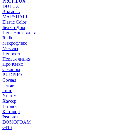
PROFILUX
DULUX
Энамель
MARSHALL
Elastic Color
Белый Дом
Пена монтажная
Rialit
Макрофлекс
Момент
Пеносил
Первая линия
ПроФлекс
Секоном
BUDPRO
Соудал
Титан
Трис
Ультима
Хаусер
П плюс
Канцлер
Реалист
DOMOFOAM
GNS