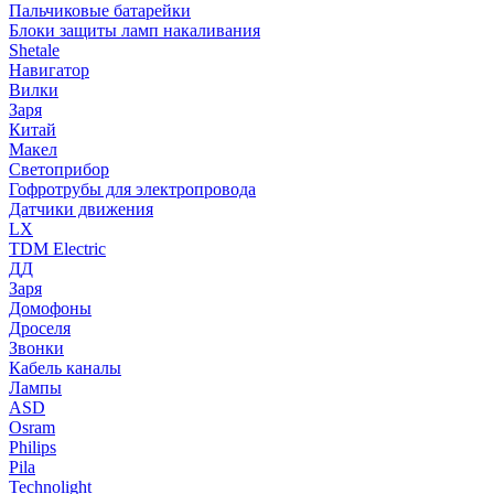
Пальчиковые батарейки
Блоки защиты ламп накаливания
Shetale
Навигатор
Вилки
Заря
Китай
Макел
Светоприбор
Гофротрубы для электропровода
Датчики движения
LX
TDM Electric
ДД
Заря
Домофоны
Дроселя
Звонки
Кабель каналы
Лампы
ASD
Osram
Philips
Pila
Technolight