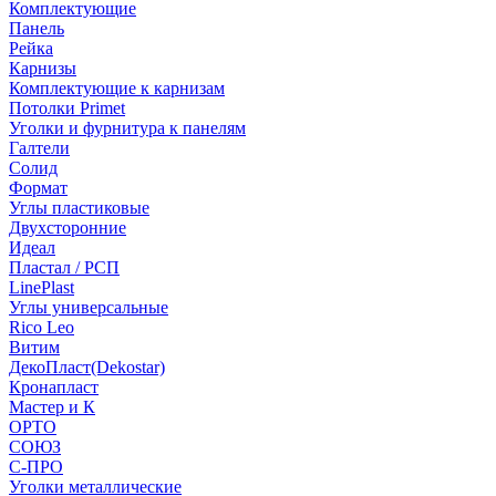
Комплектующие
Панель
Рейка
Карнизы
Комплектующие к карнизам
Потолки Primet
Уголки и фурнитура к панелям
Галтели
Солид
Формат
Углы пластиковые
Двухсторонние
Идеал
Пластал / РСП
LinePlast
Углы универсальные
Rico Leo
Витим
ДекоПласт(Dekostar)
Кронапласт
Мастер и К
ОРТО
СОЮЗ
С-ПРО
Уголки металлические