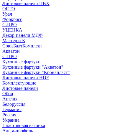
Листовые панели ПВХ
ОРТО
Урал
Форкросс
С-ПРО
УЦЕНКА
Декор-панели МДФ
Мастер и К
СоюзБалтКомплект
Акватон
С-ПРО
Кухонные фартуки
Кухонные фартуки "Акватон"
Кухонные фартуки "Кронапласт"
Листовые панели HDF
Комплектующие
Листовые панели
Обои
Англия
Белоруссия
Германия
Россия
Украина
Пластиковая вагонка
Альта-профиль