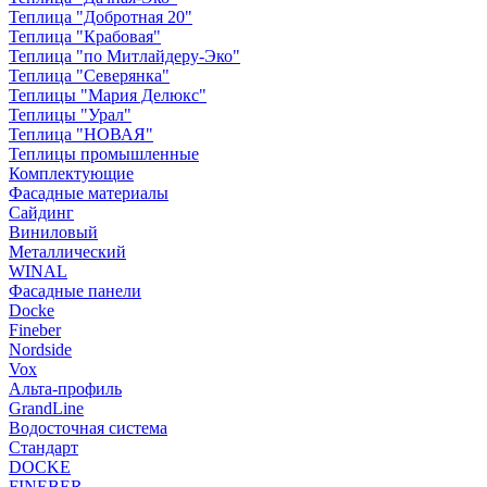
Теплица "Добротная 20"
Теплица "Крабовая"
Теплица "по Митлайдеру-Эко"
Теплица "Северянка"
Теплицы "Мария Делюкс"
Теплицы "Урал"
Теплица "НОВАЯ"
Теплицы промышленные
Комплектующие
Фасадные материалы
Сайдинг
Виниловый
Металлический
WINAL
Фасадные панели
Docke
Fineber
Nordside
Vox
Альта-профиль
GrandLine
Водосточная система
Стандарт
DOCKE
FINEBER