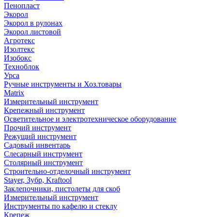
Пенопласт
Экорол
Экорол в рулонах
Экорол листовой
Агротекс
Изолтекс
Изобокс
Техноблок
Урса
Ручные инструменты и Хоз.товары
Matrix
Измерительный инструмент
Крепежный инструмент
Осветительное и электротехническое оборудование
Прочий инструмент
Режущий инструмент
Садовый инвентарь
Слесарный инструмент
Столярный инструмент
Строительно-отделочный инструмент
Stayer, Зубр, Kraftool
Заклепочники, пистолеты для скоб
Измерительный инструмент
Инструменты по кафелю и стеклу
Крепеж