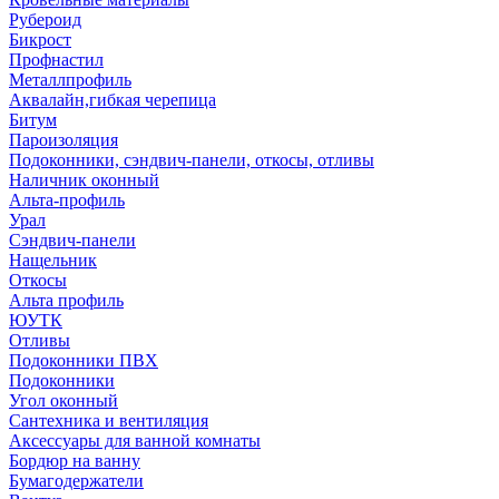
Рубероид
Бикрост
Профнастил
Металлпрофиль
Аквалайн,гибкая черепица
Битум
Пароизоляция
Подоконники, сэндвич-панели, откосы, отливы
Наличник оконный
Альта-профиль
Урал
Сэндвич-панели
Нащельник
Откосы
Альта профиль
ЮУТК
Отливы
Подоконники ПВХ
Подоконники
Угол оконный
Сантехника и вентиляция
Аксессуары для ванной комнаты
Бордюр на ванну
Бумагодержатели