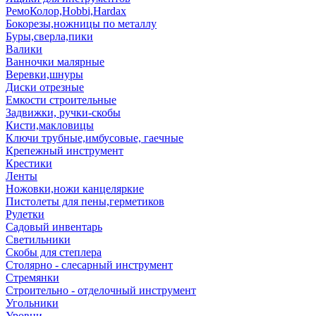
РемоКолор,Hobbi,Hardax
Бокорезы,ножницы по металлу
Буры,сверла,пики
Валики
Ванночки малярные
Веревки,шнуры
Диски отрезные
Емкости строительные
Задвижки, ручки-скобы
Кисти,макловицы
Ключи трубные,имбусовые, гаечные
Крепежный инструмент
Крестики
Ленты
Ножовки,ножи канцеляркие
Пистолеты для пены,герметиков
Рулетки
Садовый инвентарь
Светильники
Скобы для степлера
Столярно - слесарный инструмент
Стремянки
Строительно - отделочный инструмент
Угольники
Уровни