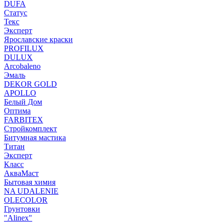
DUFA
Статус
Текс
Эксперт
Ярославские краски
PROFILUX
DULUX
Arcobaleno
Эмаль
DEKOR GOLD
APOLLO
Белый Дом
Оптима
FARBITEX
Стройкомплект
Битумная мастика
Титан
Эксперт
Класс
АкваМаст
Бытовая химия
NA UDALENIE
OLECOLOR
Грунтовки
"Alinex"