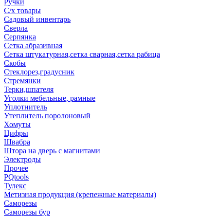
Ручки
С/х товары
Садовый инвентарь
Сверла
Серпянка
Сетка абразивная
Сетка штукатурная,сетка сварная,сетка рабица
Скобы
Стеклорез,градусник
Стремянки
Терки,шпателя
Уголки мебельные, рамные
Уплотнитель
Утеплитель поролоновый
Хомуты
Цифры
Швабра
Штора на дверь с магнитами
Электроды
Прочее
PQtools
Тулекс
Метизная продукция (крепежные материалы)
Саморезы
Саморезы бур