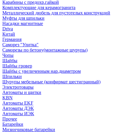
Карабины с предохр.гайкой
Комплектующие для керамогранита
Металлический дюбель для пустотелых конструкций
Муфты для шпильки
Насадки магнитные
Driva
Китай
Германия
Саморез "Улитка"
Саморезы по бетону(монтажные шурупы)
Чопы
Шайбы
Шайбы гровер
Шайбы с увеличенным нар.диаметром
Шпильки
Шурупы мебельные (конфирмат шестигранный)
Электротовары
Автоматы и щитки
KBN
Автоматы EKF
Автоматы ДЭК
Автоматы ИЭК
Прочее
Батарейки
Мизинчиковые батарейки