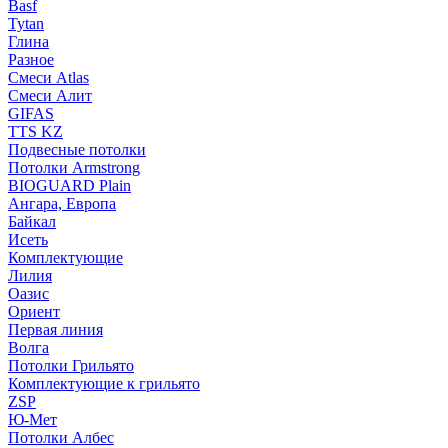
Basf
Tytan
Глина
Разное
Смеси Atlas
Смеси Алит
GIFAS
TTS KZ
Подвесные потолки
Потолки Armstrong
BIOGUARD Plain
Ангара, Европа
Байкал
Исеть
Комплектующие
Лилия
Оазис
Ориент
Первая линия
Волга
Потолки Грильято
Комплектующие к грильято
ZSP
Ю-Мет
Потолки Албес