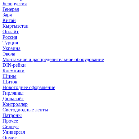
Белоруссия
Генерал
Заря
Китай
Кыргызстан
Онлайт
Россия
Турция
Украина
Экола
Монтажное и распределительное оборудование
DIN-рейки
Клемники
Шины
Щиток
Новогоднее оформление
Гирлянды
Дюралайт
Контроллер
Светодиодные ленты
Патроны
Прочее
Сириус
Универсал
Ормис