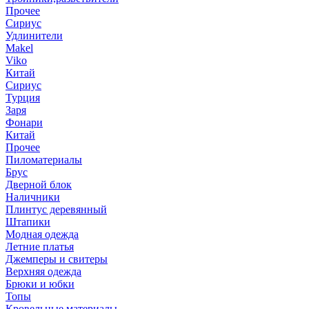
Прочее
Сириус
Удлинители
Makel
Viko
Китай
Сириус
Турция
Заря
Фонари
Китай
Прочее
Пиломатериалы
Брус
Дверной блок
Наличники
Плинтус деревянный
Штапики
Модная одежда
Летние платья
Джемперы и свитеры
Верхняя одежда
Брюки и юбки
Топы
Кровельные материалы