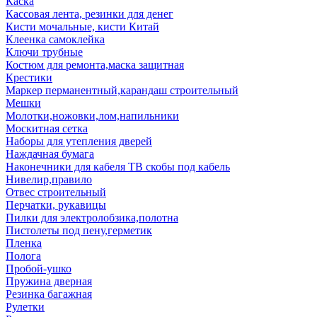
Каска
Кассовая лента, резинки для денег
Кисти мочальные, кисти Китай
Клеенка самоклейка
Ключи трубные
Костюм для ремонта,маска защитная
Крестики
Маркер перманентный,карандаш строительный
Мешки
Молотки,ножовки,лом,напильники
Москитная сетка
Наборы для утепления дверей
Наждачная бумага
Наконечники для кабеля ТВ скобы под кабель
Нивелир,правило
Отвес строительный
Перчатки, рукавицы
Пилки для электролобзика,полотна
Пистолеты под пену,герметик
Пленка
Полога
Пробой-ушко
Пружина дверная
Резинка багажная
Рулетки