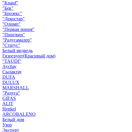
"Knauf"
"Бек"
"Брозекс"
"Декостар"
"Олимп"
"Первая линия"
"Пингвин"
"Радугамалер"
"Статус"
Белый медведь
Гизогрунт(Красивый дом)
"TAUDI"
Аусбау
Сылактау
DUFA
DULUX
MARSHALL
"Радуга"
GIFAS
ALIT
Henkel
ARCOBALENO
Белый дом
Узор
Эксперт