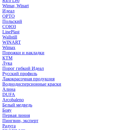
Rico Leo
Wimar, Winart
Идеал
ОРТО
Польский
СОЮЗ
LinePlast
Wallstill
WINART
Wimax
Порожки и накладки
КТМ
Лука
Порог гибкий Идеал
Русский профиль
Лакокрасочная продукция
Воднодисперсионные краски
Алина
DUFA
Arcobaleno
Белый медведь
Бояу
Первая линия
Пингвин, эксперт
Радуга