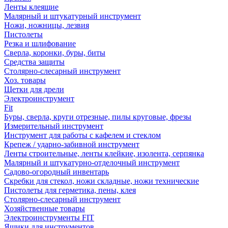
Ленты клеящие
Малярный и штукатурный инструмент
Ножи, ножницы, лезвия
Пистолеты
Резка и шлифование
Сверла, коронки, буры, биты
Средства защиты
Столярно-слесарный инструмент
Хоз. товары
Щетки для дрели
Электроинструмент
Fit
Буры, сверла, круги отрезные, пилы круговые, фрезы
Измерительный инструмент
Инструмент для работы с кафелем и стеклом
Крепеж / ударно-забивной инструмент
Ленты строительные, ленты клейкие, изолента, серпянка
Малярный и штукатурно-отделочный инструмент
Садово-огородный инвентарь
Скребки для стекол, ножи складные, ножи технические
Пистолеты для герметика, пены, клея
Столярно-слесарный инструмент
Хозяйственные товары
Электроинструменты FIT
Ящики для инструментов