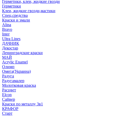
Герметики, клеи, жидкие гвозди
Герметики
Клеи, жидкие гвозди,мастики
Спец.средства
Краски и эмали
Alina
Bravo
Inter
Ultra Lines
ДАЧНИК
Декостар
Ленинградские краски
МАЙ
Acrylic Enamel
Олимп
Омега(Украина)
Радуга
Радугамалер
Молотковая краска
Расцвет
Elcon
Сайвер
Краски по металлу 3в1
КРАФОР
Старт