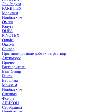
Лак Радуга
FARBITEX
Морилки
Новбытхим
Омега
Радуга
DUFA
PINOTEX
Олифа
Оксоль
Сайвер
Противоморозные добавки в раствор
Антимороз
Прочее
Растворители
Bina-Group
Бийск
Вершина
Можхим
Новбытхим
Спецназ
Фонд 2
АРИКОН
Серебрянка
Новбытхим