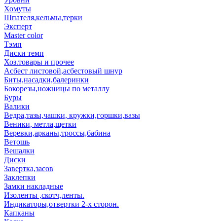
Хомуты
Шпателя,кельмы,терки
Эксперт
Master color
Тэмп
Диски темп
Хоз.товары и прочее
Асбест листовой,асбестовый шнур
Биты,насадки,балеринки
Бокорезы,ножницы по металлу
Буры
Валики
Ведра,тазы,чашки, кружки,горшки,вазы
Веники, метла,щетки
Веревки,арканы,троссы,бабина
Ветошь
Вешалки
Диски
Завертка,засов
Заклепки
Замки накладные
Изоленты ,скотч,ленты.
Индикаторы,отвертки 2-х сторон.
Капканы