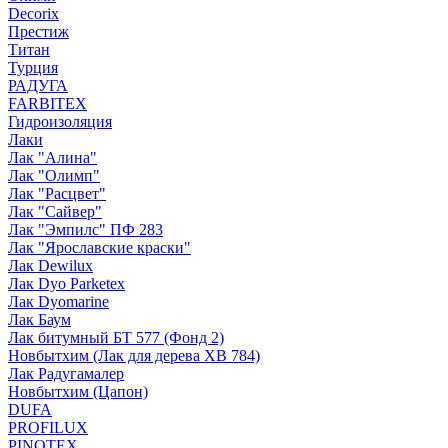
Decorix
Престиж
Титан
Турция
РАДУГА
FARBITEX
Гидроизоляция
Лаки
Лак "Алина"
Лак "Олимп"
Лак "Расцвет"
Лак "Сайвер"
Лак "Эмпилс" ПФ 283
Лак "Ярославские краски"
Лак Dewilux
Лак Dyo Parketex
Лак Dyomarine
Лак Баум
Лак битумный БТ 577 (Фонд 2)
Новбытхим (Лак для дерева ХВ 784)
Лак Радугамалер
Новбытхим (Цапон)
DUFA
PROFILUX
PINOTEX