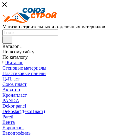
Магазин строительных и отделочных материалов
Каталог
По всему сайту
По каталогу
Каталог
Стеновые материалы
Пластиковые панели
Ц-Пласт
Союз-пласт
Акватон
Кронапласт
PANDA
Dekor panel
Dekostar(ДекоПласт)
Pareti
Вента
Европласт
Европрофиль