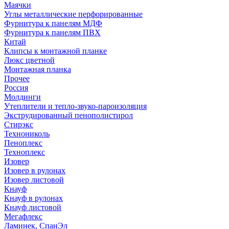
Маячки
Углы металлические перфорированные
Фурнитура к панелям МДФ
Фурнитура к панелям ПВХ
Китай
Клипсы к монтажной планке
Люкс цветной
Монтажная планка
Прочее
Россия
Молдинги
Утеплители и тепло-звуко-пароизоляция
Экструдированный пенополистирол
Стирэкс
Технониколь
Пеноплекс
Техноплекс
Изовер
Изовер в рулонах
Изовер листовой
Кнауф
Кнауф в рулонах
Кнауф листовой
Мегафлекс
Ламинек, СпанЭл