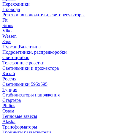
Переходники
Провода
Розетки, выключатели, светорегуляторы
Fit
Sirius
Viko
Wessen
Заря
Нурсан,Валентина
Подрозетники, распредкоробки
Светоприбор
Телефонные розетки
Светильники и прожектора
Китай
Россия
Светильники 595х595
Турция
Стабилизаторы напряжения
Стартера
Philips
Оsrам
Тепловые завесы
Alaska
Трансформаторы
Тройники,разветвители