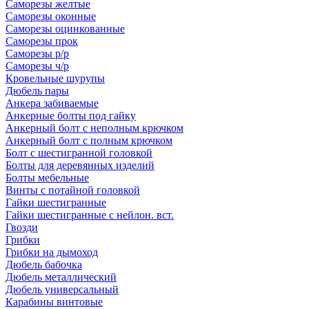
Саморезы желтые
Саморезы оконные
Саморезы оцинкованные
Саморезы прок
Саморезы р/р
Саморезы ч/р
Кровельные шурупы
Дюбель пары
Анкера забиваемые
Анкерные болты под гайку
Анкерный болт с неполным крючком
Анкерный болт с полным крючком
Болт с шестигранной головкой
Болты для деревянных изделий
Болты мебельные
Винты с потайной головкой
Гайки шестигранные
Гайки шестигранные с нейлон. вст.
Гвозди
Грибки
Грибки на дымоход
Дюбель бабочка
Дюбель металлический
Дюбель универсальный
Карабины винтовые