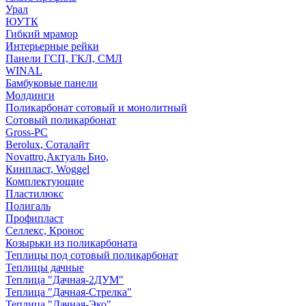
Урал
ЮУТК
Гибкий мрамор
Интерьерные рейки
Панели ГСП, ГКЛ, СМЛ
WINAL
Бамбуковые панели
Молдинги
Поликарбонат сотовый и монолитный
Сотовый поликарбонат
Gross-PC
Berolux, Соталайт
Novattro,Актуаль Био,
Кинпласт, Woggel
Комплектующие
Пластилюкс
Полигаль
Профипласт
Селлекс, Кронос
Козырьки из поликарбоната
Теплицы под сотовый поликарбонат
Теплицы дачные
Теплица "Дачная-2ДУМ"
Теплица "Дачная-Стрелка"
Теплица "Дачная-Эко"