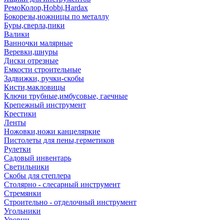
РемоКолор,Hobbi,Hardax
Бокорезы,ножницы по металлу
Буры,сверла,пики
Валики
Ванночки малярные
Веревки,шнуры
Диски отрезные
Емкости строительные
Задвижки, ручки-скобы
Кисти,макловицы
Ключи трубные,имбусовые, гаечные
Крепежный инструмент
Крестики
Ленты
Ножовки,ножи канцеляркие
Пистолеты для пены,герметиков
Рулетки
Садовый инвентарь
Светильники
Скобы для степлера
Столярно - слесарный инструмент
Стремянки
Строительно - отделочный инструмент
Угольники
Уровни