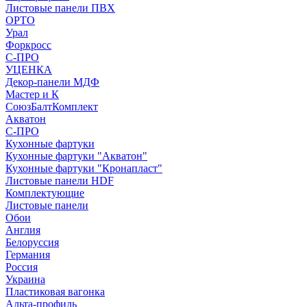
Листовые панели ПВХ
ОРТО
Урал
Форкросс
С-ПРО
УЦЕНКА
Декор-панели МДФ
Мастер и К
СоюзБалтКомплект
Акватон
С-ПРО
Кухонные фартуки
Кухонные фартуки "Акватон"
Кухонные фартуки "Кронапласт"
Листовые панели HDF
Комплектующие
Листовые панели
Обои
Англия
Белоруссия
Германия
Россия
Украина
Пластиковая вагонка
Альта-профиль