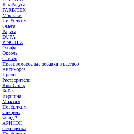
Лак Радуга
FARBITEX
Морилки
Новбытхим
Омега
Радуга
DUFA
PINOTEX
Олифа
Оксоль
Сайвер
Противоморозные добавки в раствор
Антимороз
Прочее
Растворители
Bina-Group
Бийск
Вершина
Можхим
Новбытхим
Спецназ
Фонд 2
АРИКОН
Серебрянка
Новбытхим