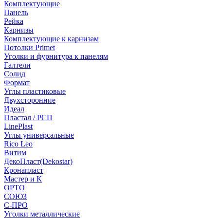
Комплектующие
Панель
Рейка
Карнизы
Комплектующие к карнизам
Потолки Primet
Уголки и фурнитура к панелям
Галтели
Солид
Формат
Углы пластиковые
Двухсторонние
Идеал
Пластал / РСП
LinePlast
Углы универсальные
Rico Leo
Витим
ДекоПласт(Dekostar)
Кронапласт
Мастер и К
ОРТО
СОЮЗ
С-ПРО
Уголки металлические