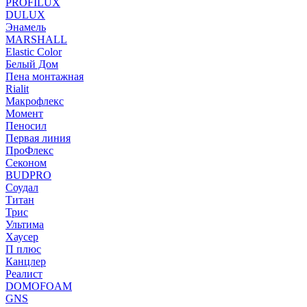
PROFILUX
DULUX
Энамель
MARSHALL
Elastic Color
Белый Дом
Пена монтажная
Rialit
Макрофлекс
Момент
Пеносил
Первая линия
ПроФлекс
Секоном
BUDPRO
Соудал
Титан
Трис
Ультима
Хаусер
П плюс
Канцлер
Реалист
DOMOFOAM
GNS