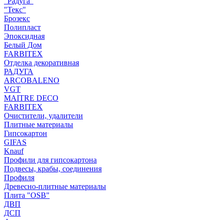
"Радуга"
"Текс"
Брозекс
Полипласт
Эпоксидная
Белый Дом
FARBITEX
Отделка декоративная
РАДУГА
ARCOBALENO
VGT
MAITRE DECO
FARBITEX
Очистители, удалители
Плитные материалы
Гипсокартон
GIFAS
Knauf
Профили для гипсокартона
Подвесы, крабы, соединения
Профиля
Древесно-плитные материалы
Плита "OSB"
ДВП
ДСП