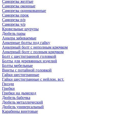
Саморезы желтые
Саморезы оконные
Саморезы оцинкованные
Саморезы прок
Саморезы р/р
Саморезы ч/р
Кровельные шурупы
Дюбель пары
Анкера забиваемые
Анкерные болты под гайку
Анкерный болт с неполным крючком
Анкерный болт с полным крючком
Болт с шестигранной головкой
Болты для деревянных изделий
Болты мебельные
Винты с потайной головкой
Гайки шестигранные
Гайки шестигранные с нейлон. вст.
Гвозди
Грибки
Грибки на дымоход
Дюбель бабочка
Дюбель металлический
Дюбель универсальный
Карабины винтовые