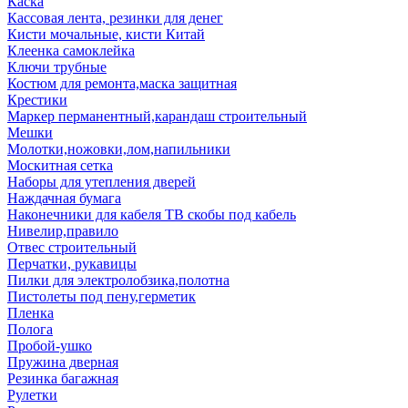
Каска
Кассовая лента, резинки для денег
Кисти мочальные, кисти Китай
Клеенка самоклейка
Ключи трубные
Костюм для ремонта,маска защитная
Крестики
Маркер перманентный,карандаш строительный
Мешки
Молотки,ножовки,лом,напильники
Москитная сетка
Наборы для утепления дверей
Наждачная бумага
Наконечники для кабеля ТВ скобы под кабель
Нивелир,правило
Отвес строительный
Перчатки, рукавицы
Пилки для электролобзика,полотна
Пистолеты под пену,герметик
Пленка
Полога
Пробой-ушко
Пружина дверная
Резинка багажная
Рулетки