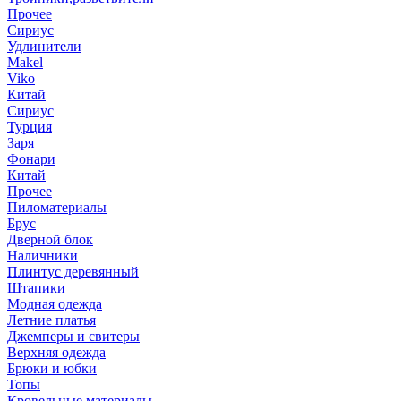
Прочее
Сириус
Удлинители
Makel
Viko
Китай
Сириус
Турция
Заря
Фонари
Китай
Прочее
Пиломатериалы
Брус
Дверной блок
Наличники
Плинтус деревянный
Штапики
Модная одежда
Летние платья
Джемперы и свитеры
Верхняя одежда
Брюки и юбки
Топы
Кровельные материалы