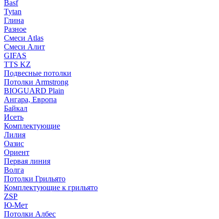
Basf
Tytan
Глина
Разное
Смеси Atlas
Смеси Алит
GIFAS
TTS KZ
Подвесные потолки
Потолки Armstrong
BIOGUARD Plain
Ангара, Европа
Байкал
Исеть
Комплектующие
Лилия
Оазис
Ориент
Первая линия
Волга
Потолки Грильято
Комплектующие к грильято
ZSP
Ю-Мет
Потолки Албес