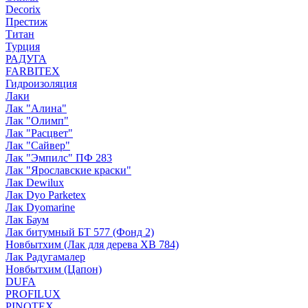
Decorix
Престиж
Титан
Турция
РАДУГА
FARBITEX
Гидроизоляция
Лаки
Лак "Алина"
Лак "Олимп"
Лак "Расцвет"
Лак "Сайвер"
Лак "Эмпилс" ПФ 283
Лак "Ярославские краски"
Лак Dewilux
Лак Dyo Parketex
Лак Dyomarine
Лак Баум
Лак битумный БТ 577 (Фонд 2)
Новбытхим (Лак для дерева ХВ 784)
Лак Радугамалер
Новбытхим (Цапон)
DUFA
PROFILUX
PINOTEX