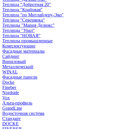
Теплица "Добротная 20"
Теплица "Крабовая"
Теплица "по Митлайдеру-Эко"
Теплица "Северянка"
Теплицы "Мария Делюкс"
Теплицы "Урал"
Теплица "НОВАЯ"
Теплицы промышленные
Комплектующие
Фасадные материалы
Сайдинг
Виниловый
Металлический
WINAL
Фасадные панели
Docke
Fineber
Nordside
Vox
Альта-профиль
GrandLine
Водосточная система
Стандарт
DOCKE
FINEBER