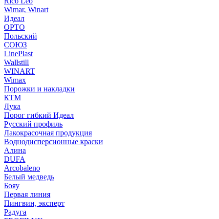
Rico Leo
Wimar, Winart
Идеал
ОРТО
Польский
СОЮЗ
LinePlast
Wallstill
WINART
Wimax
Порожки и накладки
КТМ
Лука
Порог гибкий Идеал
Русский профиль
Лакокрасочная продукция
Воднодисперсионные краски
Алина
DUFA
Arcobaleno
Белый медведь
Бояу
Первая линия
Пингвин, эксперт
Радуга