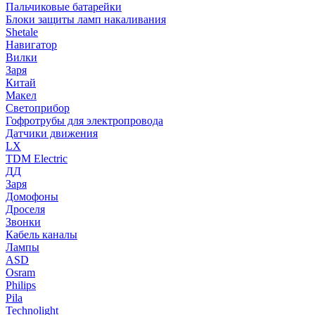
Пальчиковые батарейки
Блоки защиты ламп накаливания
Shetale
Навигатор
Вилки
Заря
Китай
Макел
Светоприбор
Гофротрубы для электропровода
Датчики движения
LX
TDM Electric
ДД
Заря
Домофоны
Дроселя
Звонки
Кабель каналы
Лампы
ASD
Osram
Philips
Pila
Technolight