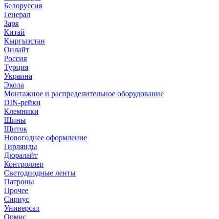
Белоруссия
Генерал
Заря
Китай
Кыргызстан
Онлайт
Россия
Турция
Украина
Экола
Монтажное и распределительное оборудование
DIN-рейки
Клемники
Шины
Щиток
Новогоднее оформление
Гирлянды
Дюралайт
Контроллер
Светодиодные ленты
Патроны
Прочее
Сириус
Универсал
Ормис