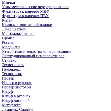
Маячки
Углы металлические перфорированные
Фурнитура к панелям МДФ
Фурнитура к панелям ПВХ
Китай
Клипсы к монтажной планке
Люкс цветной
Монтажная планка
Прочее
Россия
Молдинги
Утеплители и тепло-звуко-пароизоляция
Экструдированный пенополистирол
Стирэкс
Технониколь
Пеноплекс
Техноплекс
Изовер
Изовер в рулонах
Изовер листовой
Кнауф
Кнауф в рулонах
Кнауф листовой
Мегафлекс
Ламинек, СпанЭл