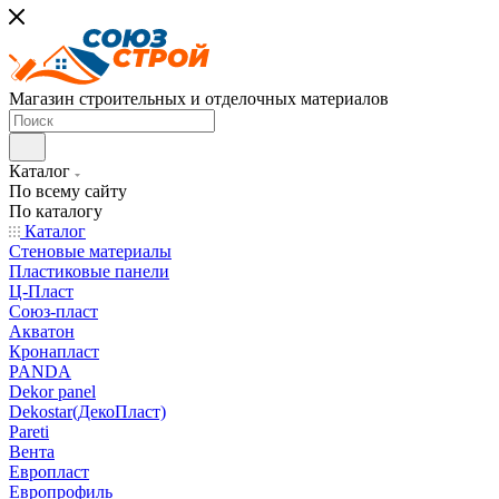
Магазин строительных и отделочных материалов
Каталог
По всему сайту
По каталогу
Каталог
Стеновые материалы
Пластиковые панели
Ц-Пласт
Союз-пласт
Акватон
Кронапласт
PANDA
Dekor panel
Dekostar(ДекоПласт)
Pareti
Вента
Европласт
Европрофиль