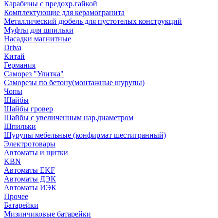
Карабины с предохр.гайкой
Комплектующие для керамогранита
Металлический дюбель для пустотелых конструкций
Муфты для шпильки
Насадки магнитные
Driva
Китай
Германия
Саморез "Улитка"
Саморезы по бетону(монтажные шурупы)
Чопы
Шайбы
Шайбы гровер
Шайбы с увеличенным нар.диаметром
Шпильки
Шурупы мебельные (конфирмат шестигранный)
Электротовары
Автоматы и щитки
KBN
Автоматы EKF
Автоматы ДЭК
Автоматы ИЭК
Прочее
Батарейки
Мизинчиковые батарейки