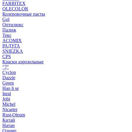
FARBITEX
OLECOLOR
Колеровочные пасты
Gol
Оптилюкс
Палиж
Текс
ACOMIX
РАДУГА
SNIEZKA
CPS
Краски аэрозольные
"7"
Cyclon
Dazzle
Green
Hao li se
Inral
Jobi
Michel
Nicarter
Rust-Oleum
Китай
Натан
Олимп