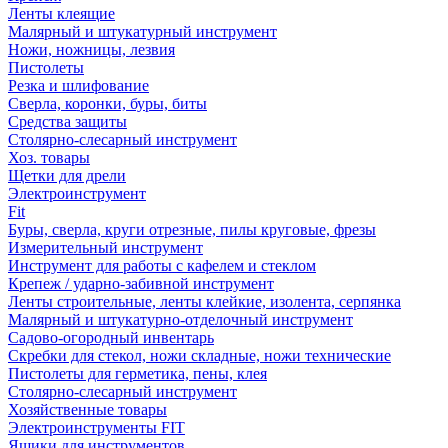
Ленты клеящие
Малярный и штукатурный инструмент
Ножи, ножницы, лезвия
Пистолеты
Резка и шлифование
Сверла, коронки, буры, биты
Средства защиты
Столярно-слесарный инструмент
Хоз. товары
Щетки для дрели
Электроинструмент
Fit
Буры, сверла, круги отрезные, пилы круговые, фрезы
Измерительный инструмент
Инструмент для работы с кафелем и стеклом
Крепеж / ударно-забивной инструмент
Ленты строительные, ленты клейкие, изолента, серпянка
Малярный и штукатурно-отделочный инструмент
Садово-огородный инвентарь
Скребки для стекол, ножи складные, ножи технические
Пистолеты для герметика, пены, клея
Столярно-слесарный инструмент
Хозяйственные товары
Электроинструменты FIT
Ящики для инструментов