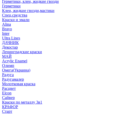
Герметики, клеи, жидкие гвозди
Герметики
Клеи, жидкие гвозди,мастики
Спец.средства
Краски и эмали
Alina
Bravo
Inter
Ultra Lines
ДАЧНИК
Декостар
Ленинградские краски
МАЙ
Acrylic Enamel
Олимп
Омега(Украина)
Радуга
Радугамалер
Молотковая краска
Расцвет
Elcon
Сайвер
Краски по металлу 3в1
КРАФОР
Старт