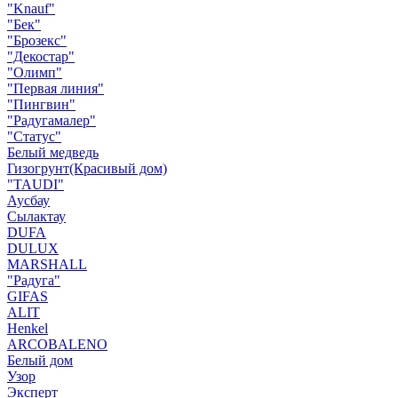
"Knauf"
"Бек"
"Брозекс"
"Декостар"
"Олимп"
"Первая линия"
"Пингвин"
"Радугамалер"
"Статус"
Белый медведь
Гизогрунт(Красивый дом)
"TAUDI"
Аусбау
Сылактау
DUFA
DULUX
MARSHALL
"Радуга"
GIFAS
ALIT
Henkel
ARCOBALENO
Белый дом
Узор
Эксперт