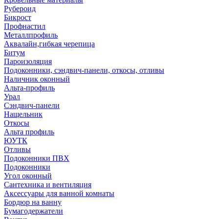
Рубероид
Бикрост
Профнастил
Металлпрофиль
Аквалайн,гибкая черепица
Битум
Пароизоляция
Подоконники, сэндвич-панели, откосы, отливы
Наличник оконный
Альта-профиль
Урал
Сэндвич-панели
Нащельник
Откосы
Альта профиль
ЮУТК
Отливы
Подоконники ПВХ
Подоконники
Угол оконный
Сантехника и вентиляция
Аксессуары для ванной комнаты
Бордюр на ванну
Бумагодержатели