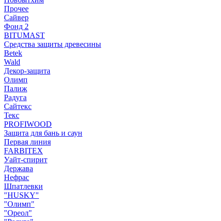
Прочее
Сайвер
Фонд 2
BITUMAST
Средства защиты древесины
Betek
Wald
Декор-защита
Олимп
Палиж
Радуга
Сайтекс
Текс
PROFIWOOD
Защита для бань и саун
Первая линия
FARBITEX
Уайт-спирит
Держава
Нефрас
Шпатлевки
"HUSKY"
"Олимп"
"Ореол"