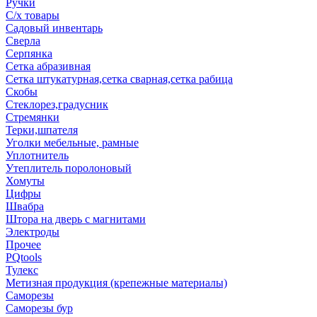
Ручки
С/х товары
Садовый инвентарь
Сверла
Серпянка
Сетка абразивная
Сетка штукатурная,сетка сварная,сетка рабица
Скобы
Стеклорез,градусник
Стремянки
Терки,шпателя
Уголки мебельные, рамные
Уплотнитель
Утеплитель поролоновый
Хомуты
Цифры
Швабра
Штора на дверь с магнитами
Электроды
Прочее
PQtools
Тулекс
Метизная продукция (крепежные материалы)
Саморезы
Саморезы бур