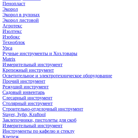
Пенопласт
Экорол
Экорол в рулонах
Экорол листовой
Агротекс
Изолтекс
Изобокс
Техноблок
Урса
Ручные инструменты и Хоз.товары
Matrix
Измерительный инструмент
Крепежный инструмент
Осветительное и электротехническое оборудование
Прочий инструмент
Режущий инструмент
Садовый инвентарь
Слесарный инструмент
Столярный инструмент
Строительно-отделочный инструмент
Stayer, Зубр, Kraftool
Заклепочники, пистолеты для скоб
Измерительный инструмент
Инструменты по кафелю и стеклу
Крепеж