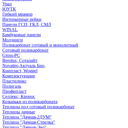
Урал
ЮУТК
Гибкий мрамор
Интерьерные рейки
Панели ГСП, ГКЛ, СМЛ
WINAL
Бамбуковые панели
Молдинги
Поликарбонат сотовый и монолитный
Сотовый поликарбонат
Gross-PC
Berolux, Соталайт
Novattro,Актуаль Био,
Кинпласт, Woggel
Комплектующие
Пластилюкс
Полигаль
Профипласт
Селлекс, Кронос
Козырьки из поликарбоната
Теплицы под сотовый поликарбонат
Теплицы дачные
Теплица "Дачная-2ДУМ"
Теплица "Дачная-Стрелка"
Теплица "Дачная-Эко"