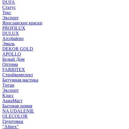
DUFA
Статус
Текс
Эксперт
Ярославские краски
PROFILUX
DULUX
Arcobaleno
Эмаль
DEKOR GOLD
APOLLO
Белый Дом
Оптима
FARBITEX
Стройкомплект
Битумная мастика
Титан
Эксперт
Класс
АкваМаст
Бытовая химия
NA UDALENIE
OLECOLOR
Грунтовки
"Alinex"