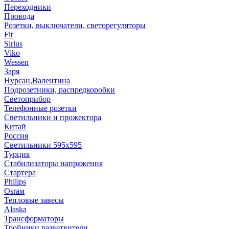
Переходники
Провода
Розетки, выключатели, светорегуляторы
Fit
Sirius
Viko
Wessen
Заря
Нурсан,Валентина
Подрозетники, распредкоробки
Светоприбор
Телефонные розетки
Светильники и прожектора
Китай
Россия
Светильники 595х595
Турция
Стабилизаторы напряжения
Стартера
Philips
Оsrам
Тепловые завесы
Alaska
Трансформаторы
Тройники,разветвители