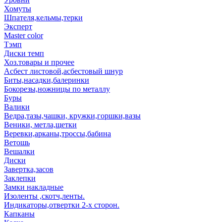
Хомуты
Шпателя,кельмы,терки
Эксперт
Master color
Тэмп
Диски темп
Хоз.товары и прочее
Асбест листовой,асбестовый шнур
Биты,насадки,балеринки
Бокорезы,ножницы по металлу
Буры
Валики
Ведра,тазы,чашки, кружки,горшки,вазы
Веники, метла,щетки
Веревки,арканы,троссы,бабина
Ветошь
Вешалки
Диски
Завертка,засов
Заклепки
Замки накладные
Изоленты ,скотч,ленты.
Индикаторы,отвертки 2-х сторон.
Капканы