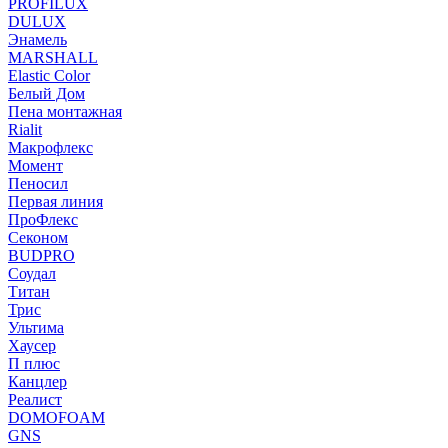
PROFILUX
DULUX
Энамель
MARSHALL
Elastic Color
Белый Дом
Пена монтажная
Rialit
Макрофлекс
Момент
Пеносил
Первая линия
ПроФлекс
Секоном
BUDPRO
Соудал
Титан
Трис
Ультима
Хаусер
П плюс
Канцлер
Реалист
DOMOFOAM
GNS