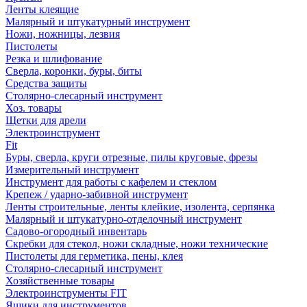
Ленты клеящие
Малярный и штукатурный инструмент
Ножи, ножницы, лезвия
Пистолеты
Резка и шлифование
Сверла, коронки, буры, биты
Средства защиты
Столярно-слесарный инструмент
Хоз. товары
Щетки для дрели
Электроинструмент
Fit
Буры, сверла, круги отрезные, пилы круговые, фрезы
Измерительный инструмент
Инструмент для работы с кафелем и стеклом
Крепеж / ударно-забивной инструмент
Ленты строительные, ленты клейкие, изолента, серпянка
Малярный и штукатурно-отделочный инструмент
Садово-огородный инвентарь
Скребки для стекол, ножи складные, ножи технические
Пистолеты для герметика, пены, клея
Столярно-слесарный инструмент
Хозяйственные товары
Электроинструменты FIT
Ящики для инструментов