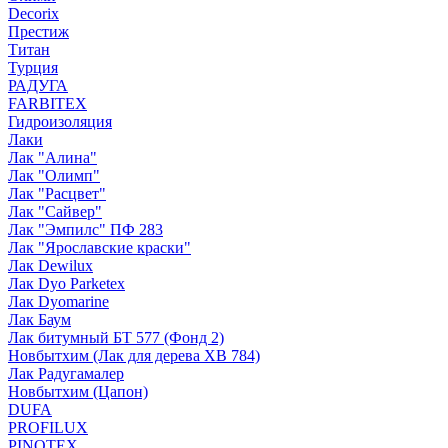
Decorix
Престиж
Титан
Турция
РАДУГА
FARBITEX
Гидроизоляция
Лаки
Лак "Алина"
Лак "Олимп"
Лак "Расцвет"
Лак "Сайвер"
Лак "Эмпилс" ПФ 283
Лак "Ярославские краски"
Лак Dewilux
Лак Dyo Parketex
Лак Dyomarine
Лак Баум
Лак битумный БТ 577 (Фонд 2)
Новбытхим (Лак для дерева ХВ 784)
Лак Радугамалер
Новбытхим (Цапон)
DUFA
PROFILUX
PINOTEX