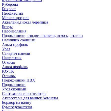
Рубероид
Бикрост
Профнастил
Металлпрофиль
Аквалайн,гибкая черепица
Битум
Пароизоляция
Подоконники, сэндвич-панели, откосы, отливы
Наличник оконный
Альта-профиль
Урал
Сэндвич-панели
Нащельник
Откосы
Альта профиль
ЮУТК
Отливы
Подоконники ПВХ
Подоконники
Угол оконный
Сантехника и вентиляция
Аксессуары для ванной комнаты
Бордюр на ванну
Бумагодержатели