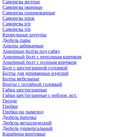
Саморезы желтые
Саморезы оконные
Саморезы оцинкованные
Саморезы прок
Саморезы р/р
Саморезы ч/р
Кровельные шурупы
Дюбель пары
Анкера забиваемые
Анкерные болты под гайку
Анкерный болт с неполным крючком
Анкерный болт с полным крючком
Болт с шестигранной головкой
Болты для деревянных изделий
Болты мебельные
Винты с потайной головкой
Гайки шестигранные
Гайки шестигранные с нейлон. вст.
Гвозди
Грибки
Грибки на дымоход
Дюбель бабочка
Дюбель металлический
Дюбель универсальный
Карабины винтовые