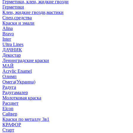
Герметики, клеи, жидкие гвозди
Герметики
Клеи, жидкие гвозди,мастики
Спец.средства
Краски и эмали
Alina
Bravo
Inter
Ultra Lines
ДАЧНИК
Декостар
Ленинградские краски
МАЙ
Acrylic Enamel
Олимп
Омега(Украина)
Радуга
Радугамалер
Молотковая краска
Расцвет
Elcon
Сайвер
Краски по металлу 3в1
КРАФОР
Старт