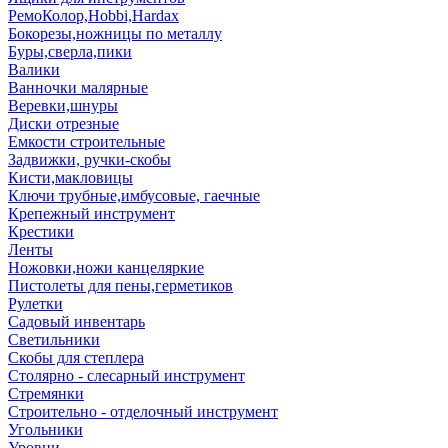
РемоКолор,Hobbi,Hardax
Бокорезы,ножницы по металлу
Буры,сверла,пики
Валики
Ванночки малярные
Веревки,шнуры
Диски отрезные
Емкости строительные
Задвижки, ручки-скобы
Кисти,макловицы
Ключи трубные,имбусовые, гаечные
Крепежный инструмент
Крестики
Ленты
Ножовки,ножи канцеляркие
Пистолеты для пены,герметиков
Рулетки
Садовый инвентарь
Светильники
Скобы для степлера
Столярно - слесарный инструмент
Стремянки
Строительно - отделочный инструмент
Угольники
Уровни