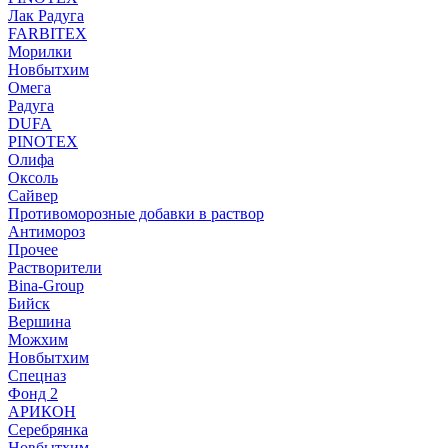
Лак Радуга
FARBITEX
Морилки
Новбытхим
Омега
Радуга
DUFA
PINOTEX
Олифа
Оксоль
Сайвер
Противоморозные добавки в раствор
Антимороз
Прочее
Растворители
Bina-Group
Бийск
Вершина
Можхим
Новбытхим
Спецназ
Фонд 2
АРИКОН
Серебрянка
Новбытхим