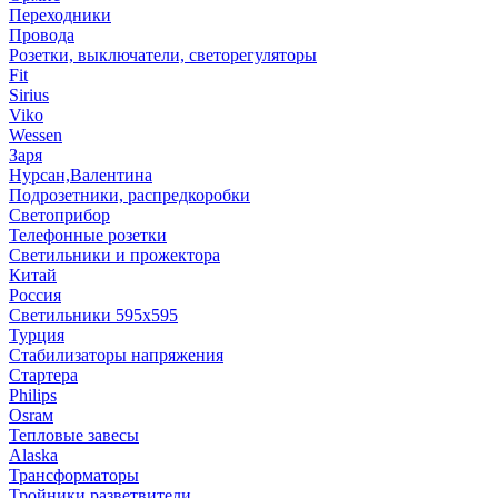
Переходники
Провода
Розетки, выключатели, светорегуляторы
Fit
Sirius
Viko
Wessen
Заря
Нурсан,Валентина
Подрозетники, распредкоробки
Светоприбор
Телефонные розетки
Светильники и прожектора
Китай
Россия
Светильники 595х595
Турция
Стабилизаторы напряжения
Стартера
Philips
Оsrам
Тепловые завесы
Alaska
Трансформаторы
Тройники,разветвители