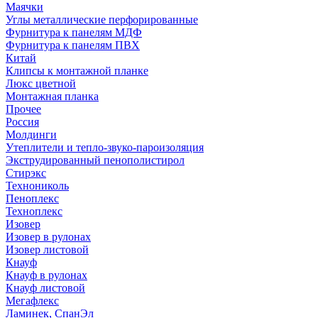
Маячки
Углы металлические перфорированные
Фурнитура к панелям МДФ
Фурнитура к панелям ПВХ
Китай
Клипсы к монтажной планке
Люкс цветной
Монтажная планка
Прочее
Россия
Молдинги
Утеплители и тепло-звуко-пароизоляция
Экструдированный пенополистирол
Стирэкс
Технониколь
Пеноплекс
Техноплекс
Изовер
Изовер в рулонах
Изовер листовой
Кнауф
Кнауф в рулонах
Кнауф листовой
Мегафлекс
Ламинек, СпанЭл