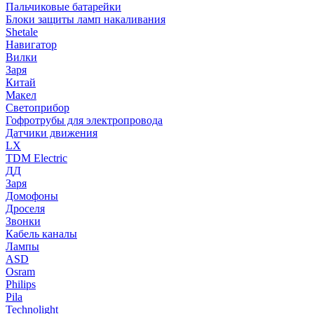
Пальчиковые батарейки
Блоки защиты ламп накаливания
Shetale
Навигатор
Вилки
Заря
Китай
Макел
Светоприбор
Гофротрубы для электропровода
Датчики движения
LX
TDM Electric
ДД
Заря
Домофоны
Дроселя
Звонки
Кабель каналы
Лампы
ASD
Osram
Philips
Pila
Technolight