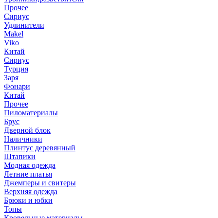
Прочее
Сириус
Удлинители
Makel
Viko
Китай
Сириус
Турция
Заря
Фонари
Китай
Прочее
Пиломатериалы
Брус
Дверной блок
Наличники
Плинтус деревянный
Штапики
Модная одежда
Летние платья
Джемперы и свитеры
Верхняя одежда
Брюки и юбки
Топы
Кровельные материалы