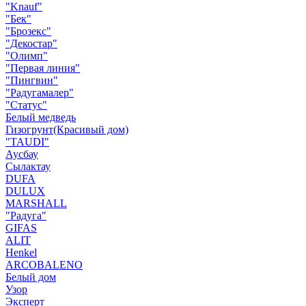
"Knauf"
"Бек"
"Брозекс"
"Декостар"
"Олимп"
"Первая линия"
"Пингвин"
"Радугамалер"
"Статус"
Белый медведь
Гизогрунт(Красивый дом)
"TAUDI"
Аусбау
Сылактау
DUFA
DULUX
MARSHALL
"Радуга"
GIFAS
ALIT
Henkel
ARCOBALENO
Белый дом
Узор
Эксперт