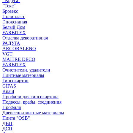
"Радуга"
"Текс"
Брозекс
Полипласт
Эпоксидная
Белый Дом
FARBITEX
Отделка декоративная
РАДУГА
ARCOBALENO
VGT
MAITRE DECO
FARBITEX
Очистители, удалители
Плитные материалы
Гипсокартон
GIFAS
Knauf
Профили для гипсокартона
Подвесы, крабы, соединения
Профиля
Древесно-плитные материалы
Плита "OSB"
ДВП
ДСП