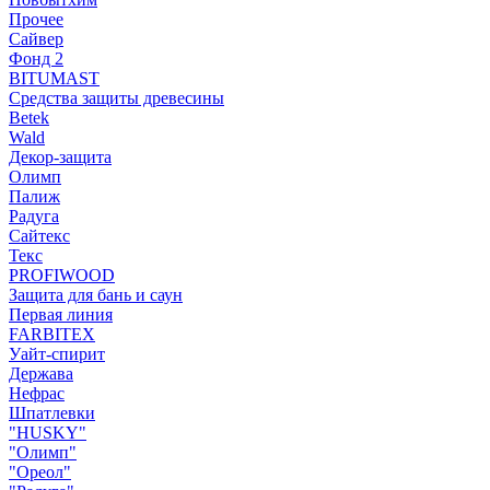
Прочее
Сайвер
Фонд 2
BITUMAST
Средства защиты древесины
Betek
Wald
Декор-защита
Олимп
Палиж
Радуга
Сайтекс
Текс
PROFIWOOD
Защита для бань и саун
Первая линия
FARBITEX
Уайт-спирит
Держава
Нефрас
Шпатлевки
"HUSKY"
"Олимп"
"Ореол"