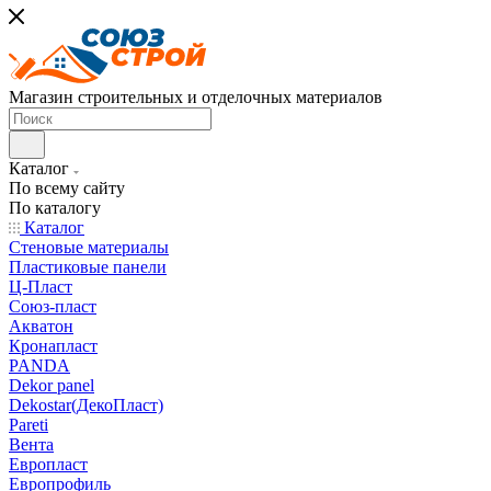
Магазин строительных и отделочных материалов
Каталог
По всему сайту
По каталогу
Каталог
Стеновые материалы
Пластиковые панели
Ц-Пласт
Союз-пласт
Акватон
Кронапласт
PANDA
Dekor panel
Dekostar(ДекоПласт)
Pareti
Вента
Европласт
Европрофиль