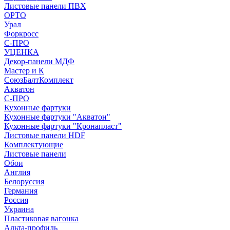
Листовые панели ПВХ
ОРТО
Урал
Форкросс
С-ПРО
УЦЕНКА
Декор-панели МДФ
Мастер и К
СоюзБалтКомплект
Акватон
С-ПРО
Кухонные фартуки
Кухонные фартуки "Акватон"
Кухонные фартуки "Кронапласт"
Листовые панели HDF
Комплектующие
Листовые панели
Обои
Англия
Белоруссия
Германия
Россия
Украина
Пластиковая вагонка
Альта-профиль