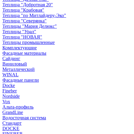
Теплица "Добротная 20"
Теплица "Крабовая"
Теплица "по Митлайдеру-Эко"
Теплица "Северянка"
Теплицы "Мария Делюкс"
Теплицы "Урал"
Теплица "НОВАЯ"
Теплицы промышленные
Комплектующие
Фасадные материалы
Сайдинг
Виниловый
Металлический
WINAL
Фасадные панели
Docke
Fineber
Nordside
Vox
Альта-профиль
GrandLine
Водосточная система
Стандарт
DOCKE
FINEBER