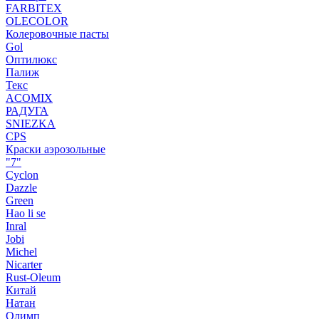
FARBITEX
OLECOLOR
Колеровочные пасты
Gol
Оптилюкс
Палиж
Текс
ACOMIX
РАДУГА
SNIEZKA
CPS
Краски аэрозольные
"7"
Cyclon
Dazzle
Green
Hao li se
Inral
Jobi
Michel
Nicarter
Rust-Oleum
Китай
Натан
Олимп