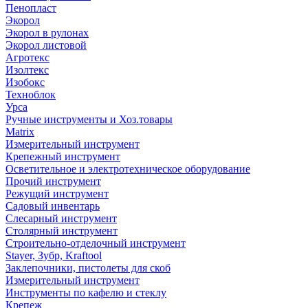
Пенопласт
Экорол
Экорол в рулонах
Экорол листовой
Агротекс
Изолтекс
Изобокс
Техноблок
Урса
Ручные инструменты и Хоз.товары
Matrix
Измерительный инструмент
Крепежный инструмент
Осветительное и электротехническое оборудование
Прочий инструмент
Режущий инструмент
Садовый инвентарь
Слесарный инструмент
Столярный инструмент
Строительно-отделочный инструмент
Stayer, Зубр, Kraftool
Заклепочники, пистолеты для скоб
Измерительный инструмент
Инструменты по кафелю и стеклу
Крепеж