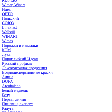
Rico Leo
Wimar, Winart
Идеал
ОРТО
Польский
СОЮЗ
LinePlast
Wallstill
WINART
Wimax
Порожки и накладки
КТМ
Лука
Порог гибкий Идеал
Русский профиль
Лакокрасочная продукция
Воднодисперсионные краски
Алина
DUFA
Arcobaleno
Белый медведь
Бояу
Первая линия
Пингвин, эксперт
Радуга