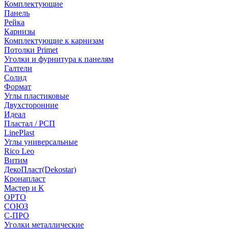
Комплектующие
Панель
Рейка
Карнизы
Комплектующие к карнизам
Потолки Primet
Уголки и фурнитура к панелям
Галтели
Солид
Формат
Углы пластиковые
Двухсторонние
Идеал
Пластал / РСП
LinePlast
Углы универсальные
Rico Leo
Витим
ДекоПласт(Dekostar)
Кронапласт
Мастер и К
ОРТО
СОЮЗ
С-ПРО
Уголки металлические