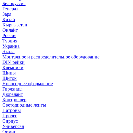
Белоруссия
Генерал
Заря
Китай
Кыргызстан
Онлайт
Россия
Турция
Украина
Экола
Монтажное и распределительное оборудование
DIN-рейки
Клемники
Шины
Щиток
Новогоднее оформление
Гирлянды
Дюралайт
Контроллер
Светодиодные ленты
Патроны
Прочее
Сириус
Универсал
Ормис