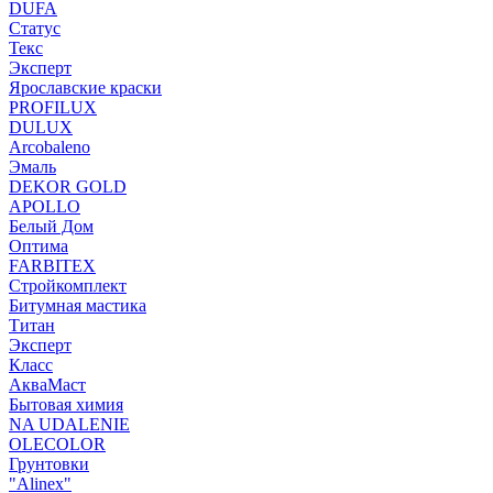
DUFA
Статус
Текс
Эксперт
Ярославские краски
PROFILUX
DULUX
Arcobaleno
Эмаль
DEKOR GOLD
APOLLO
Белый Дом
Оптима
FARBITEX
Стройкомплект
Битумная мастика
Титан
Эксперт
Класс
АкваМаст
Бытовая химия
NA UDALENIE
OLECOLOR
Грунтовки
"Alinex"