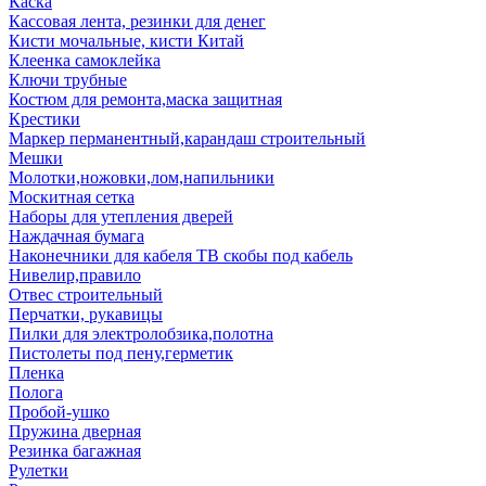
Каска
Кассовая лента, резинки для денег
Кисти мочальные, кисти Китай
Клеенка самоклейка
Ключи трубные
Костюм для ремонта,маска защитная
Крестики
Маркер перманентный,карандаш строительный
Мешки
Молотки,ножовки,лом,напильники
Москитная сетка
Наборы для утепления дверей
Наждачная бумага
Наконечники для кабеля ТВ скобы под кабель
Нивелир,правило
Отвес строительный
Перчатки, рукавицы
Пилки для электролобзика,полотна
Пистолеты под пену,герметик
Пленка
Полога
Пробой-ушко
Пружина дверная
Резинка багажная
Рулетки