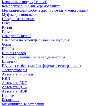
Карабины с предохр.гайкой
Комплектующие для керамогранита
Металлический дюбель для пустотелых конструкций
Муфты для шпильки
Насадки магнитные
Driva
Китай
Германия
Саморез "Улитка"
Саморезы по бетону(монтажные шурупы)
Чопы
Шайбы
Шайбы гровер
Шайбы с увеличенным нар.диаметром
Шпильки
Шурупы мебельные (конфирмат шестигранный)
Электротовары
Автоматы и щитки
KBN
Автоматы EKF
Автоматы ДЭК
Автоматы ИЭК
Прочее
Батарейки
Мизинчиковые батарейки