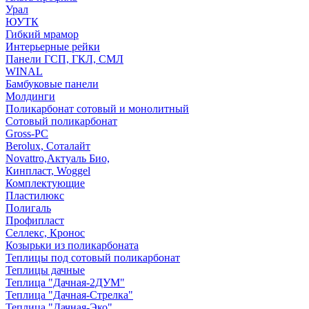
Урал
ЮУТК
Гибкий мрамор
Интерьерные рейки
Панели ГСП, ГКЛ, СМЛ
WINAL
Бамбуковые панели
Молдинги
Поликарбонат сотовый и монолитный
Сотовый поликарбонат
Gross-PC
Berolux, Соталайт
Novattro,Актуаль Био,
Кинпласт, Woggel
Комплектующие
Пластилюкс
Полигаль
Профипласт
Селлекс, Кронос
Козырьки из поликарбоната
Теплицы под сотовый поликарбонат
Теплицы дачные
Теплица "Дачная-2ДУМ"
Теплица "Дачная-Стрелка"
Теплица "Дачная-Эко"