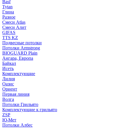
Basf
Tytan
Глина
Разное
Смеси Atlas
Смеси Алит
GIFAS
TTS KZ
Подвесные потолки
Потолки Armstrong
BIOGUARD Plain
Ангара, Европа
Байкал
Исеть
Комплектующие
Лилия
Оазис
Ориент
Первая линия
Волга
Потолки Грильято
Комплектующие к грильято
ZSP
Ю-Мет
Потолки Албес