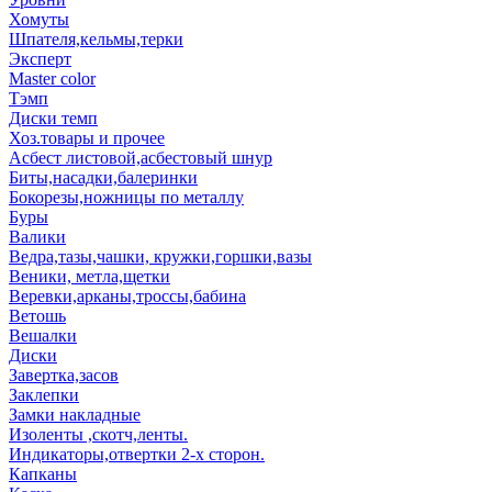
Хомуты
Шпателя,кельмы,терки
Эксперт
Master color
Тэмп
Диски темп
Хоз.товары и прочее
Асбест листовой,асбестовый шнур
Биты,насадки,балеринки
Бокорезы,ножницы по металлу
Буры
Валики
Ведра,тазы,чашки, кружки,горшки,вазы
Веники, метла,щетки
Веревки,арканы,троссы,бабина
Ветошь
Вешалки
Диски
Завертка,засов
Заклепки
Замки накладные
Изоленты ,скотч,ленты.
Индикаторы,отвертки 2-х сторон.
Капканы