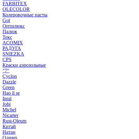
FARBITEX
OLECOLOR
Колеровочные пасты
Gol
Оптилюкс
Палиж
Текс
ACOMIX
РАДУГА
SNIEZKA
CPS
Краски аэрозольные
"7"
Cyclon
Dazzle
Green
Hao li se
Inral
Jobi
Michel
Nicarter
Rust-Oleum
Китай
Натан
Олимп