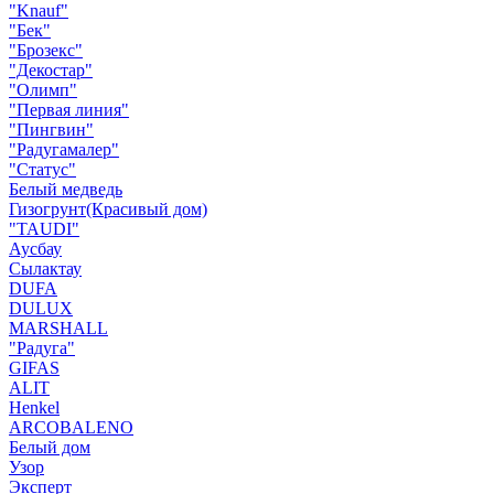
"Knauf"
"Бек"
"Брозекс"
"Декостар"
"Олимп"
"Первая линия"
"Пингвин"
"Радугамалер"
"Статус"
Белый медведь
Гизогрунт(Красивый дом)
"TAUDI"
Аусбау
Сылактау
DUFA
DULUX
MARSHALL
"Радуга"
GIFAS
ALIT
Henkel
ARCOBALENO
Белый дом
Узор
Эксперт