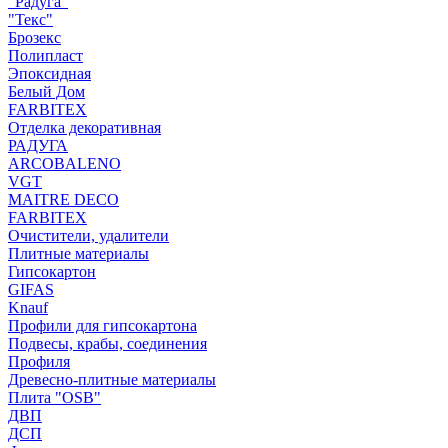
"Радуга"
"Текс"
Брозекс
Полипласт
Эпоксидная
Белый Дом
FARBITEX
Отделка декоративная
РАДУГА
ARCOBALENO
VGT
MAITRE DECO
FARBITEX
Очистители, удалители
Плитные материалы
Гипсокартон
GIFAS
Knauf
Профили для гипсокартона
Подвесы, крабы, соединения
Профиля
Древесно-плитные материалы
Плита "OSB"
ДВП
ДСП