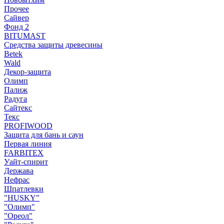
Прочее
Сайвер
Фонд 2
BITUMAST
Средства защиты древесины
Betek
Wald
Декор-защита
Олимп
Палиж
Радуга
Сайтекс
Текс
PROFIWOOD
Защита для бань и саун
Первая линия
FARBITEX
Уайт-спирит
Держава
Нефрас
Шпатлевки
"HUSKY"
"Олимп"
"Ореол"