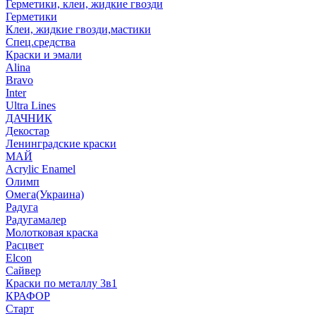
Герметики, клеи, жидкие гвозди
Герметики
Клеи, жидкие гвозди,мастики
Спец.средства
Краски и эмали
Alina
Bravo
Inter
Ultra Lines
ДАЧНИК
Декостар
Ленинградские краски
МАЙ
Acrylic Enamel
Олимп
Омега(Украина)
Радуга
Радугамалер
Молотковая краска
Расцвет
Elcon
Сайвер
Краски по металлу 3в1
КРАФОР
Старт