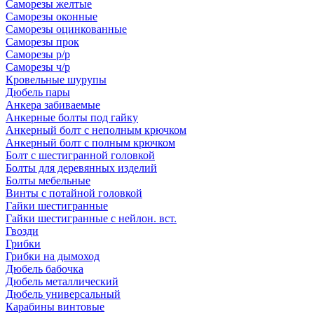
Саморезы желтые
Саморезы оконные
Саморезы оцинкованные
Саморезы прок
Саморезы р/р
Саморезы ч/р
Кровельные шурупы
Дюбель пары
Анкера забиваемые
Анкерные болты под гайку
Анкерный болт с неполным крючком
Анкерный болт с полным крючком
Болт с шестигранной головкой
Болты для деревянных изделий
Болты мебельные
Винты с потайной головкой
Гайки шестигранные
Гайки шестигранные с нейлон. вст.
Гвозди
Грибки
Грибки на дымоход
Дюбель бабочка
Дюбель металлический
Дюбель универсальный
Карабины винтовые