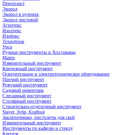
Пенопласт
Экорол
Экорол в рулонах
Экорол листовой
Агротекс
Изолтекс
Изобокс
Техноблок
Урса
Ручные инструменты и Хоз.товары
Matrix
Измерительный инструмент
Крепежный инструмент
Осветительное и электротехническое оборудование
Прочий инструмент
Режущий инструмент
Садовый инвентарь
Слесарный инструмент
Столярный инструмент
Строительно-отделочный инструмент
Stayer, Зубр, Kraftool
Заклепочники, пистолеты для скоб
Измерительный инструмент
Инструменты по кафелю и стеклу
Крепеж