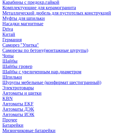
Карабины с предохр.гайкой
Комплектующие для керамогранита
Металлический дюбель для пустотелых конструкций
Муфты для шпильки
Насадки магнитные
Driva
Китай
Германия
Саморез "Улитка"
Саморезы по бетону(монтажные шурупы)
Чопы
Шайбы
Шайбы гровер
Шайбы с увеличенным нар.диаметром
Шпильки
Шурупы мебельные (конфирмат шестигранный)
Электротовары
Автоматы и щитки
KBN
Автоматы EKF
Автоматы ДЭК
Автоматы ИЭК
Прочее
Батарейки
Мизинчиковые батарейки