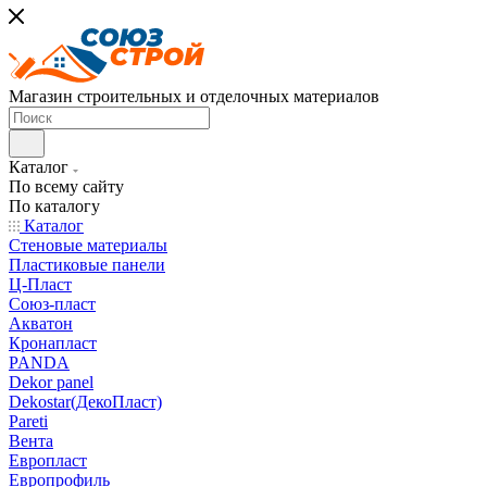
Магазин строительных и отделочных материалов
Каталог
По всему сайту
По каталогу
Каталог
Стеновые материалы
Пластиковые панели
Ц-Пласт
Союз-пласт
Акватон
Кронапласт
PANDA
Dekor panel
Dekostar(ДекоПласт)
Pareti
Вента
Европласт
Европрофиль