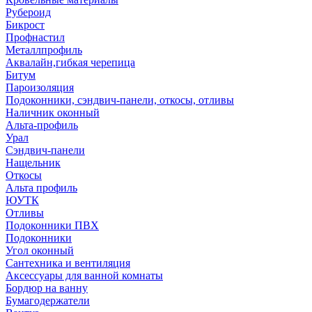
Рубероид
Бикрост
Профнастил
Металлпрофиль
Аквалайн,гибкая черепица
Битум
Пароизоляция
Подоконники, сэндвич-панели, откосы, отливы
Наличник оконный
Альта-профиль
Урал
Сэндвич-панели
Нащельник
Откосы
Альта профиль
ЮУТК
Отливы
Подоконники ПВХ
Подоконники
Угол оконный
Сантехника и вентиляция
Аксессуары для ванной комнаты
Бордюр на ванну
Бумагодержатели