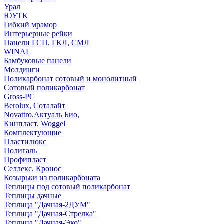
Урал
ЮУТК
Гибкий мрамор
Интерьерные рейки
Панели ГСП, ГКЛ, СМЛ
WINAL
Бамбуковые панели
Молдинги
Поликарбонат сотовый и монолитный
Сотовый поликарбонат
Gross-PC
Berolux, Соталайт
Novattro,Актуаль Био,
Кинпласт, Woggel
Комплектующие
Пластилюкс
Полигаль
Профипласт
Селлекс, Кронос
Козырьки из поликарбоната
Теплицы под сотовый поликарбонат
Теплицы дачные
Теплица "Дачная-2ДУМ"
Теплица "Дачная-Стрелка"
Теплица "Дачная-Эко"