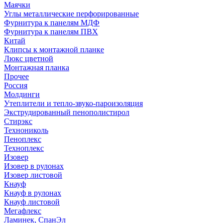
Маячки
Углы металлические перфорированные
Фурнитура к панелям МДФ
Фурнитура к панелям ПВХ
Китай
Клипсы к монтажной планке
Люкс цветной
Монтажная планка
Прочее
Россия
Молдинги
Утеплители и тепло-звуко-пароизоляция
Экструдированный пенополистирол
Стирэкс
Технониколь
Пеноплекс
Техноплекс
Изовер
Изовер в рулонах
Изовер листовой
Кнауф
Кнауф в рулонах
Кнауф листовой
Мегафлекс
Ламинек, СпанЭл