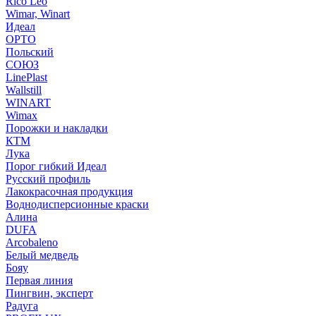
Rico Leo
Wimar, Winart
Идеал
ОРТО
Польский
СОЮЗ
LinePlast
Wallstill
WINART
Wimax
Порожки и накладки
КТМ
Лука
Порог гибкий Идеал
Русский профиль
Лакокрасочная продукция
Воднодисперсионные краски
Алина
DUFA
Arcobaleno
Белый медведь
Бояу
Первая линия
Пингвин, эксперт
Радуга