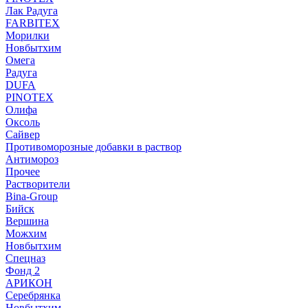
Лак Радуга
FARBITEX
Морилки
Новбытхим
Омега
Радуга
DUFA
PINOTEX
Олифа
Оксоль
Сайвер
Противоморозные добавки в раствор
Антимороз
Прочее
Растворители
Bina-Group
Бийск
Вершина
Можхим
Новбытхим
Спецназ
Фонд 2
АРИКОН
Серебрянка
Новбытхим