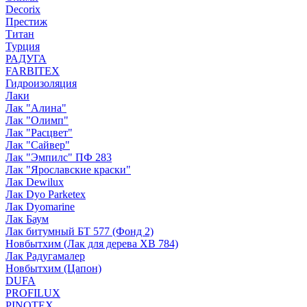
Decorix
Престиж
Титан
Турция
РАДУГА
FARBITEX
Гидроизоляция
Лаки
Лак "Алина"
Лак "Олимп"
Лак "Расцвет"
Лак "Сайвер"
Лак "Эмпилс" ПФ 283
Лак "Ярославские краски"
Лак Dewilux
Лак Dyo Parketex
Лак Dyomarine
Лак Баум
Лак битумный БТ 577 (Фонд 2)
Новбытхим (Лак для дерева ХВ 784)
Лак Радугамалер
Новбытхим (Цапон)
DUFA
PROFILUX
PINOTEX