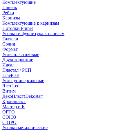
Комплектующие
Панель
Рейка
Карнизы
Комплектующие к карнизам
Потолки Primet
Уголки и фурнитура к панелям
Галтели
Солид
Формат
Углы пластиковые
Двухсторонние
Идеал
Пластал / РСП
LinePlast
Углы универсальные
Rico Leo
Витим
ДекоПласт(Dekostar)
Кронапласт
Мастер и К
ОРТО
СОЮЗ
С-ПРО
Уголки металлические