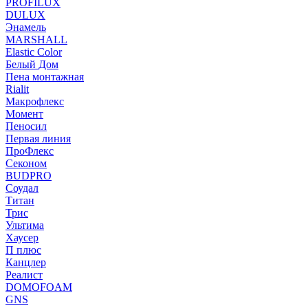
PROFILUX
DULUX
Энамель
MARSHALL
Elastic Color
Белый Дом
Пена монтажная
Rialit
Макрофлекс
Момент
Пеносил
Первая линия
ПроФлекс
Секоном
BUDPRO
Соудал
Титан
Трис
Ультима
Хаусер
П плюс
Канцлер
Реалист
DOMOFOAM
GNS