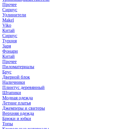
Прочее
Сириус
Удлинители
Makel
Viko
Китай
Сириус
Турция
Заря
Фонари
Китай
Прочее
Пиломатериалы
Брус
Дверной блок
Наличники
Плинтус деревянный
Штапики
Модная одежда
Летние платья
Джемперы и свитеры
Верхняя одежда
Брюки и юбки
Топы
Кровельные материалы