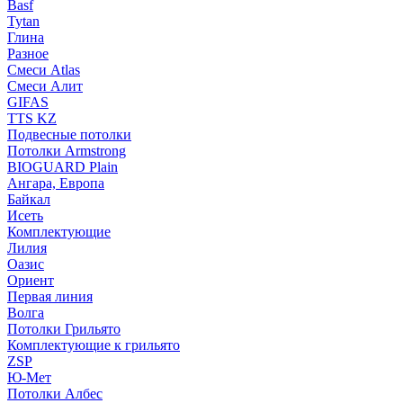
Basf
Tytan
Глина
Разное
Смеси Atlas
Смеси Алит
GIFAS
TTS KZ
Подвесные потолки
Потолки Armstrong
BIOGUARD Plain
Ангара, Европа
Байкал
Исеть
Комплектующие
Лилия
Оазис
Ориент
Первая линия
Волга
Потолки Грильято
Комплектующие к грильято
ZSP
Ю-Мет
Потолки Албес