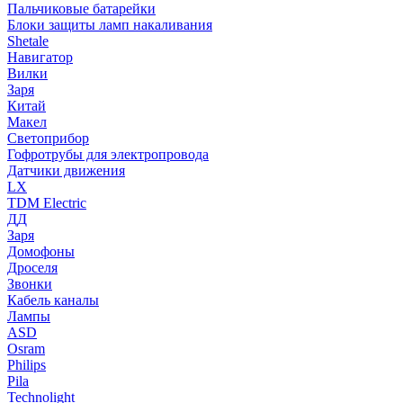
Пальчиковые батарейки
Блоки защиты ламп накаливания
Shetale
Навигатор
Вилки
Заря
Китай
Макел
Светоприбор
Гофротрубы для электропровода
Датчики движения
LX
TDM Electric
ДД
Заря
Домофоны
Дроселя
Звонки
Кабель каналы
Лампы
ASD
Osram
Philips
Pila
Technolight