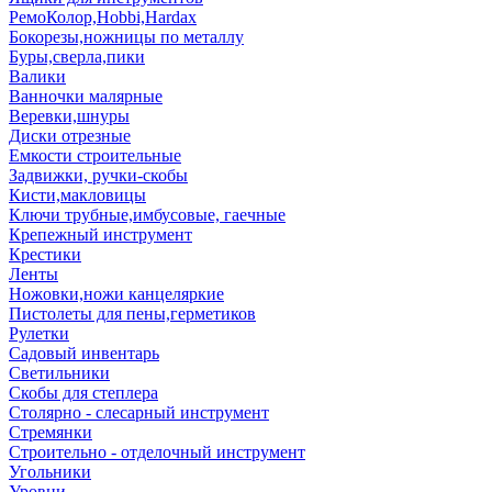
РемоКолор,Hobbi,Hardax
Бокорезы,ножницы по металлу
Буры,сверла,пики
Валики
Ванночки малярные
Веревки,шнуры
Диски отрезные
Емкости строительные
Задвижки, ручки-скобы
Кисти,макловицы
Ключи трубные,имбусовые, гаечные
Крепежный инструмент
Крестики
Ленты
Ножовки,ножи канцеляркие
Пистолеты для пены,герметиков
Рулетки
Садовый инвентарь
Светильники
Скобы для степлера
Столярно - слесарный инструмент
Стремянки
Строительно - отделочный инструмент
Угольники
Уровни