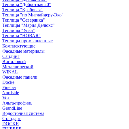
Теплица "Добротная 20"
Теплица "Крабовая"
Теплица "по Митлайдеру-Эко"
Теплица "Северянка"
Теплицы "Мария Делюкс"
Теплицы "Урал"
Теплица "НОВАЯ"
Теплицы промышленные
Комплектующие
Фасадные материалы
Сайдинг
Виниловый
Металлический
WINAL
Фасадные панели
Docke
Fineber
Nordside
Vox
Альта-профиль
GrandLine
Водосточная система
Стандарт
DOCKE
FINEBER