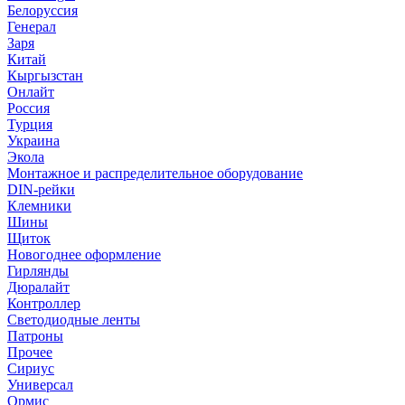
Белоруссия
Генерал
Заря
Китай
Кыргызстан
Онлайт
Россия
Турция
Украина
Экола
Монтажное и распределительное оборудование
DIN-рейки
Клемники
Шины
Щиток
Новогоднее оформление
Гирлянды
Дюралайт
Контроллер
Светодиодные ленты
Патроны
Прочее
Сириус
Универсал
Ормис