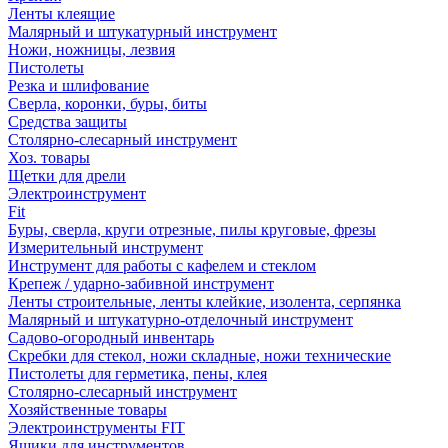
Ленты клеящие
Малярный и штукатурный инструмент
Ножи, ножницы, лезвия
Пистолеты
Резка и шлифование
Сверла, коронки, буры, биты
Средства защиты
Столярно-слесарный инструмент
Хоз. товары
Щетки для дрели
Электроинструмент
Fit
Буры, сверла, круги отрезные, пилы круговые, фрезы
Измерительный инструмент
Инструмент для работы с кафелем и стеклом
Крепеж / ударно-забивной инструмент
Ленты строительные, ленты клейкие, изолента, серпянка
Малярный и штукатурно-отделочный инструмент
Садово-огородный инвентарь
Скребки для стекол, ножи складные, ножи технические
Пистолеты для герметика, пены, клея
Столярно-слесарный инструмент
Хозяйственные товары
Электроинструменты FIT
Ящики для инструментов