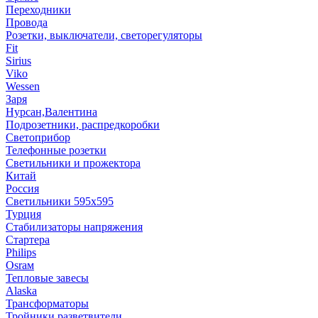
Переходники
Провода
Розетки, выключатели, светорегуляторы
Fit
Sirius
Viko
Wessen
Заря
Нурсан,Валентина
Подрозетники, распредкоробки
Светоприбор
Телефонные розетки
Светильники и прожектора
Китай
Россия
Светильники 595х595
Турция
Стабилизаторы напряжения
Стартера
Philips
Оsrам
Тепловые завесы
Alaska
Трансформаторы
Тройники,разветвители