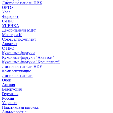
Листовые панели ПВХ
ОРТО
Урал
Форкросс
С-ПРО
УЦЕНКА
Декор-панели МДФ
Мастер и К
СоюзБалтКомплект
Акватон
С-ПРО
Кухонные фартуки
Кухонные фартуки "Акватон"
Кухонные фартуки "Кронапласт"
Листовые панели HDF
Комплектующие
Листовые панели
Обои
Англия
Белоруссия
Германия
Россия
Украина
Пластиковая вагонка
Альта-профиль