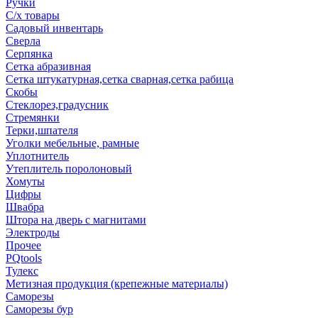
Ручки
С/х товары
Садовый инвентарь
Сверла
Серпянка
Сетка абразивная
Сетка штукатурная,сетка сварная,сетка рабица
Скобы
Стеклорез,градусник
Стремянки
Терки,шпателя
Уголки мебельные, рамные
Уплотнитель
Утеплитель поролоновый
Хомуты
Цифры
Швабра
Штора на дверь с магнитами
Электроды
Прочее
PQtools
Тулекс
Метизная продукция (крепежные материалы)
Саморезы
Саморезы бур