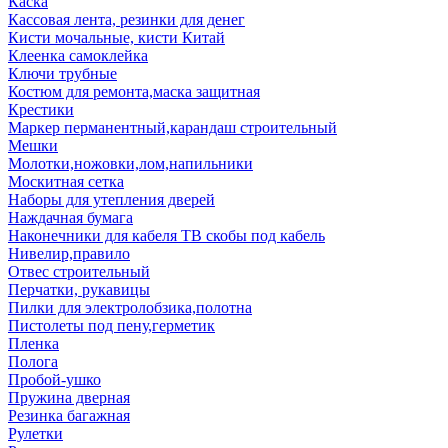
Каска
Кассовая лента, резинки для денег
Кисти мочальные, кисти Китай
Клеенка самоклейка
Ключи трубные
Костюм для ремонта,маска защитная
Крестики
Маркер перманентный,карандаш строительный
Мешки
Молотки,ножовки,лом,напильники
Москитная сетка
Наборы для утепления дверей
Наждачная бумага
Наконечники для кабеля ТВ скобы под кабель
Нивелир,правило
Отвес строительный
Перчатки, рукавицы
Пилки для электролобзика,полотна
Пистолеты под пену,герметик
Пленка
Полога
Пробой-ушко
Пружина дверная
Резинка багажная
Рулетки