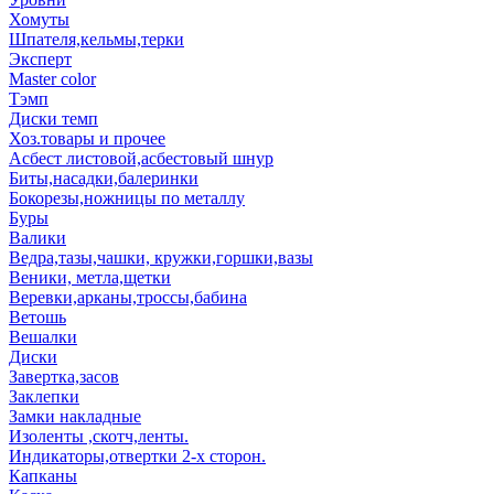
Хомуты
Шпателя,кельмы,терки
Эксперт
Master color
Тэмп
Диски темп
Хоз.товары и прочее
Асбест листовой,асбестовый шнур
Биты,насадки,балеринки
Бокорезы,ножницы по металлу
Буры
Валики
Ведра,тазы,чашки, кружки,горшки,вазы
Веники, метла,щетки
Веревки,арканы,троссы,бабина
Ветошь
Вешалки
Диски
Завертка,засов
Заклепки
Замки накладные
Изоленты ,скотч,ленты.
Индикаторы,отвертки 2-х сторон.
Капканы