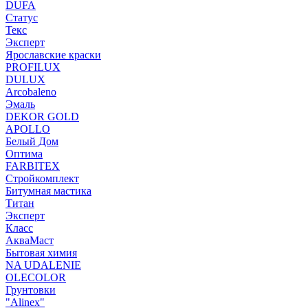
DUFA
Статус
Текс
Эксперт
Ярославские краски
PROFILUX
DULUX
Arcobaleno
Эмаль
DEKOR GOLD
APOLLO
Белый Дом
Оптима
FARBITEX
Стройкомплект
Битумная мастика
Титан
Эксперт
Класс
АкваМаст
Бытовая химия
NA UDALENIE
OLECOLOR
Грунтовки
"Alinex"