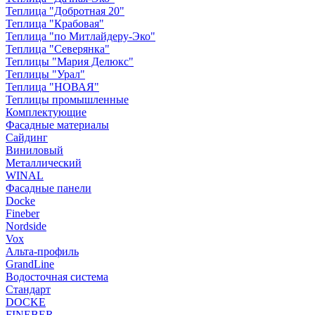
Теплица "Добротная 20"
Теплица "Крабовая"
Теплица "по Митлайдеру-Эко"
Теплица "Северянка"
Теплицы "Мария Делюкс"
Теплицы "Урал"
Теплица "НОВАЯ"
Теплицы промышленные
Комплектующие
Фасадные материалы
Сайдинг
Виниловый
Металлический
WINAL
Фасадные панели
Docke
Fineber
Nordside
Vox
Альта-профиль
GrandLine
Водосточная система
Стандарт
DOCKE
FINEBER