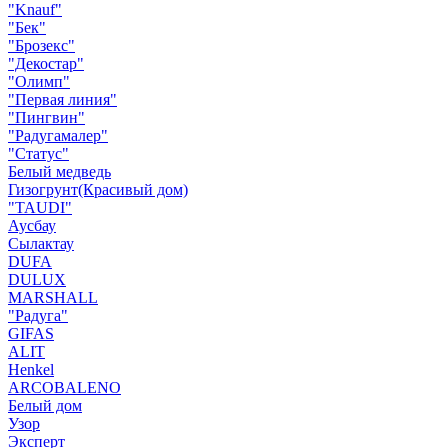
"Knauf"
"Бек"
"Брозекс"
"Декостар"
"Олимп"
"Первая линия"
"Пингвин"
"Радугамалер"
"Статус"
Белый медведь
Гизогрунт(Красивый дом)
"TAUDI"
Аусбау
Сылактау
DUFA
DULUX
MARSHALL
"Радуга"
GIFAS
ALIT
Henkel
ARCOBALENO
Белый дом
Узор
Эксперт