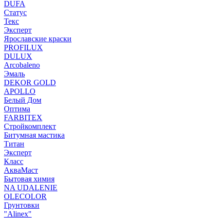
DUFA
Статус
Текс
Эксперт
Ярославские краски
PROFILUX
DULUX
Arcobaleno
Эмаль
DEKOR GOLD
APOLLO
Белый Дом
Оптима
FARBITEX
Стройкомплект
Битумная мастика
Титан
Эксперт
Класс
АкваМаст
Бытовая химия
NA UDALENIE
OLECOLOR
Грунтовки
"Alinex"