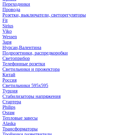
Переходники
Провода
Розетки, выключатели, светорегуляторы
Fit
Sirius
Viko
Wessen
Заря
Нурсан,Валентина
Подрозетники, распредкоробки
Светоприбор
Телефонные розетки
Светильники и прожектора
Китай
Россия
Светильники 595х595
Турция
Стабилизаторы напряжения
Стартера
Philips
Оsrам
Тепловые завесы
Alaska
Трансформаторы
Тройники,разветвители