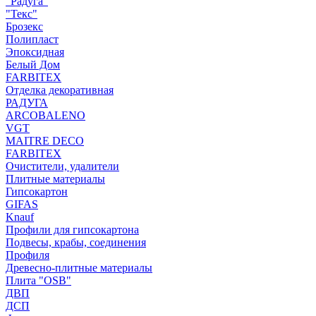
"Радуга"
"Текс"
Брозекс
Полипласт
Эпоксидная
Белый Дом
FARBITEX
Отделка декоративная
РАДУГА
ARCOBALENO
VGT
MAITRE DECO
FARBITEX
Очистители, удалители
Плитные материалы
Гипсокартон
GIFAS
Knauf
Профили для гипсокартона
Подвесы, крабы, соединения
Профиля
Древесно-плитные материалы
Плита "OSB"
ДВП
ДСП