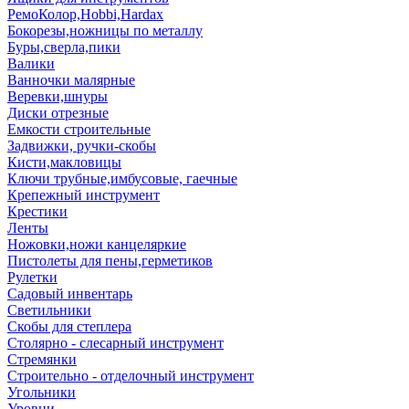
РемоКолор,Hobbi,Hardax
Бокорезы,ножницы по металлу
Буры,сверла,пики
Валики
Ванночки малярные
Веревки,шнуры
Диски отрезные
Емкости строительные
Задвижки, ручки-скобы
Кисти,макловицы
Ключи трубные,имбусовые, гаечные
Крепежный инструмент
Крестики
Ленты
Ножовки,ножи канцеляркие
Пистолеты для пены,герметиков
Рулетки
Садовый инвентарь
Светильники
Скобы для степлера
Столярно - слесарный инструмент
Стремянки
Строительно - отделочный инструмент
Угольники
Уровни