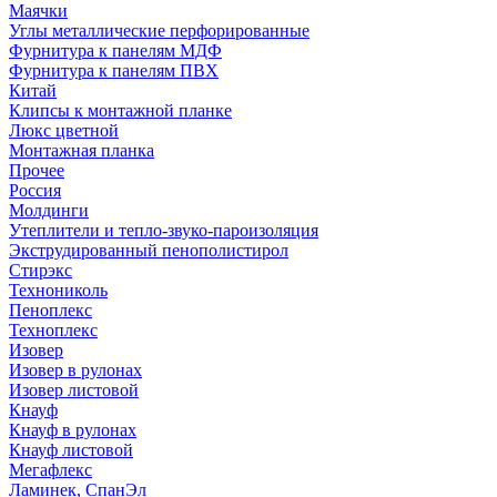
Маячки
Углы металлические перфорированные
Фурнитура к панелям МДФ
Фурнитура к панелям ПВХ
Китай
Клипсы к монтажной планке
Люкс цветной
Монтажная планка
Прочее
Россия
Молдинги
Утеплители и тепло-звуко-пароизоляция
Экструдированный пенополистирол
Стирэкс
Технониколь
Пеноплекс
Техноплекс
Изовер
Изовер в рулонах
Изовер листовой
Кнауф
Кнауф в рулонах
Кнауф листовой
Мегафлекс
Ламинек, СпанЭл