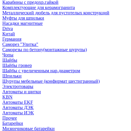
Карабины с предохр.гайкой
Комплектующие для керамогранита
Металлический дюбель для пустотелых конструкций
Муфты для шпильки
Насадки магнитные
Driva
Китай
Германия
Саморез "Улитка"
Саморезы по бетону(монтажные шурупы)
Чопы
Шайбы
Шайбы гровер
Шайбы с увеличенным нар.диаметром
Шпильки
Шурупы мебельные (конфирмат шестигранный)
Электротовары
Автоматы и щитки
KBN
Автоматы EKF
Автоматы ДЭК
Автоматы ИЭК
Прочее
Батарейки
Мизинчиковые батарейки