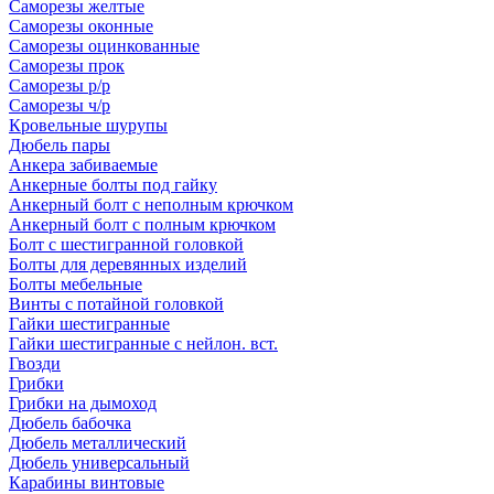
Саморезы желтые
Саморезы оконные
Саморезы оцинкованные
Саморезы прок
Саморезы р/р
Саморезы ч/р
Кровельные шурупы
Дюбель пары
Анкера забиваемые
Анкерные болты под гайку
Анкерный болт с неполным крючком
Анкерный болт с полным крючком
Болт с шестигранной головкой
Болты для деревянных изделий
Болты мебельные
Винты с потайной головкой
Гайки шестигранные
Гайки шестигранные с нейлон. вст.
Гвозди
Грибки
Грибки на дымоход
Дюбель бабочка
Дюбель металлический
Дюбель универсальный
Карабины винтовые