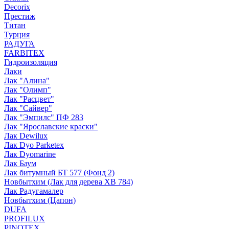
Decorix
Престиж
Титан
Турция
РАДУГА
FARBITEX
Гидроизоляция
Лаки
Лак "Алина"
Лак "Олимп"
Лак "Расцвет"
Лак "Сайвер"
Лак "Эмпилс" ПФ 283
Лак "Ярославские краски"
Лак Dewilux
Лак Dyo Parketex
Лак Dyomarine
Лак Баум
Лак битумный БТ 577 (Фонд 2)
Новбытхим (Лак для дерева ХВ 784)
Лак Радугамалер
Новбытхим (Цапон)
DUFA
PROFILUX
PINOTEX