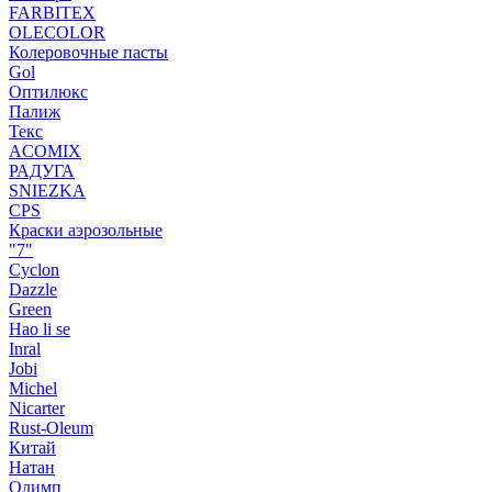
FARBITEX
OLECOLOR
Колеровочные пасты
Gol
Оптилюкс
Палиж
Текс
ACOMIX
РАДУГА
SNIEZKA
CPS
Краски аэрозольные
"7"
Cyclon
Dazzle
Green
Hao li se
Inral
Jobi
Michel
Nicarter
Rust-Oleum
Китай
Натан
Олимп