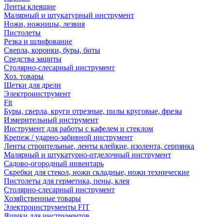
Ленты клеящие
Малярный и штукатурный инструмент
Ножи, ножницы, лезвия
Пистолеты
Резка и шлифование
Сверла, коронки, буры, биты
Средства защиты
Столярно-слесарный инструмент
Хоз. товары
Щетки для дрели
Электроинструмент
Fit
Буры, сверла, круги отрезные, пилы круговые, фрезы
Измерительный инструмент
Инструмент для работы с кафелем и стеклом
Крепеж / ударно-забивной инструмент
Ленты строительные, ленты клейкие, изолента, серпянка
Малярный и штукатурно-отделочный инструмент
Садово-огородный инвентарь
Скребки для стекол, ножи складные, ножи технические
Пистолеты для герметика, пены, клея
Столярно-слесарный инструмент
Хозяйственные товары
Электроинструменты FIT
Ящики для инструментов