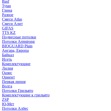
Basf
Tytan
Глина
Разное
Смеси Atlas
Смеси Алит
GIFAS
TTS KZ
Подвесные потолки
Потолки Armstrong
BIOGUARD Plain
Ангара, Европа
Байкал
Исеть
Комплектующие
Лилия
Оазис
Ориент
Первая линия
Волга
Потолки Грильято
Комплектующие к грильято
ZSP
Ю-Мет
Потолки Албес