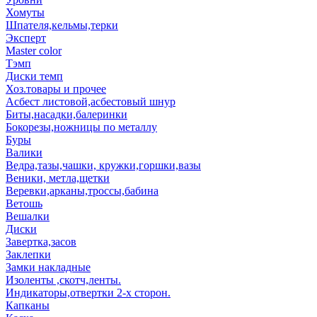
Хомуты
Шпателя,кельмы,терки
Эксперт
Master color
Тэмп
Диски темп
Хоз.товары и прочее
Асбест листовой,асбестовый шнур
Биты,насадки,балеринки
Бокорезы,ножницы по металлу
Буры
Валики
Ведра,тазы,чашки, кружки,горшки,вазы
Веники, метла,щетки
Веревки,арканы,троссы,бабина
Ветошь
Вешалки
Диски
Завертка,засов
Заклепки
Замки накладные
Изоленты ,скотч,ленты.
Индикаторы,отвертки 2-х сторон.
Капканы