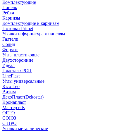
Комплектующие
Панель
Рейка
Карнизы
Комплектующие к карнизам
Потолки Primet
Уголки и фурнитура к панелям
Галтели
Солид
Формат
Углы пластиковые
Двухсторонние
Идеал
Пластал / РСП
LinePlast
Углы универсальные
Rico Leo
Витим
ДекоПласт(Dekostar)
Кронапласт
Мастер и К
ОРТО
СОЮЗ
С-ПРО
Уголки металлические