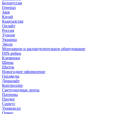
Белоруссия
Генерал
Заря
Китай
Кыргызстан
Онлайт
Россия
Турция
Украина
Экола
Монтажное и распределительное оборудование
DIN-рейки
Клемники
Шины
Щиток
Новогоднее оформление
Гирлянды
Дюралайт
Контроллер
Светодиодные ленты
Патроны
Прочее
Сириус
Универсал
Ормис