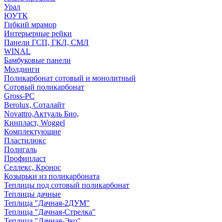
Урал
ЮУТК
Гибкий мрамор
Интерьерные рейки
Панели ГСП, ГКЛ, СМЛ
WINAL
Бамбуковые панели
Молдинги
Поликарбонат сотовый и монолитный
Сотовый поликарбонат
Gross-PC
Berolux, Соталайт
Novattro,Актуаль Био,
Кинпласт, Woggel
Комплектующие
Пластилюкс
Полигаль
Профипласт
Селлекс, Кронос
Козырьки из поликарбоната
Теплицы под сотовый поликарбонат
Теплицы дачные
Теплица "Дачная-2ДУМ"
Теплица "Дачная-Стрелка"
Теплица "Дачная-Эко"