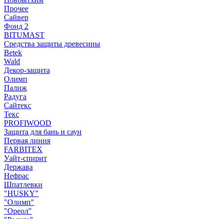
Прочее
Сайвер
Фонд 2
BITUMAST
Средства защиты древесины
Betek
Wald
Декор-защита
Олимп
Палиж
Радуга
Сайтекс
Текс
PROFIWOOD
Защита для бань и саун
Первая линия
FARBITEX
Уайт-спирит
Держава
Нефрас
Шпатлевки
"HUSKY"
"Олимп"
"Ореол"