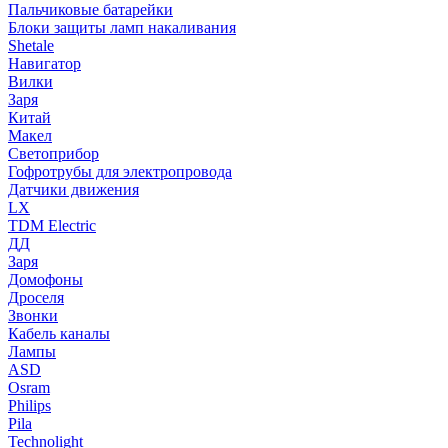
Пальчиковые батарейки
Блоки защиты ламп накаливания
Shetale
Навигатор
Вилки
Заря
Китай
Макел
Светоприбор
Гофротрубы для электропровода
Датчики движения
LX
TDM Electric
ДД
Заря
Домофоны
Дроселя
Звонки
Кабель каналы
Лампы
ASD
Osram
Philips
Pila
Technolight