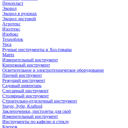
Пенопласт
Экорол
Экорол в рулонах
Экорол листовой
Агротекс
Изолтекс
Изобокс
Техноблок
Урса
Ручные инструменты и Хоз.товары
Matrix
Измерительный инструмент
Крепежный инструмент
Осветительное и электротехническое оборудование
Прочий инструмент
Режущий инструмент
Садовый инвентарь
Слесарный инструмент
Столярный инструмент
Строительно-отделочный инструмент
Stayer, Зубр, Kraftool
Заклепочники, пистолеты для скоб
Измерительный инструмент
Инструменты по кафелю и стеклу
Крепеж