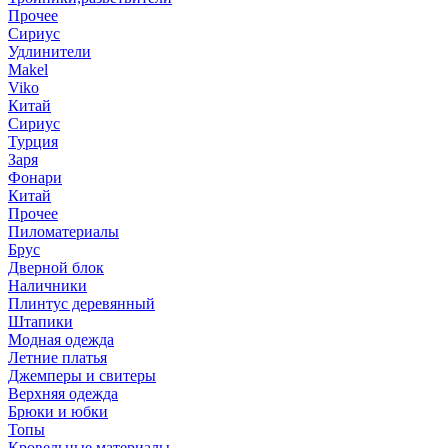
Прочее
Сириус
Удлинители
Makel
Viko
Китай
Сириус
Турция
Заря
Фонари
Китай
Прочее
Пиломатериалы
Брус
Дверной блок
Наличники
Плинтус деревянный
Штапики
Модная одежда
Летние платья
Джемперы и свитеры
Верхняя одежда
Брюки и юбки
Топы
Кровельные материалы