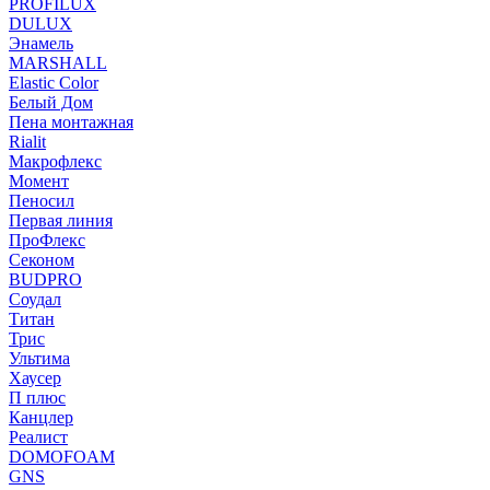
PROFILUX
DULUX
Энамель
MARSHALL
Elastic Color
Белый Дом
Пена монтажная
Rialit
Макрофлекс
Момент
Пеносил
Первая линия
ПроФлекс
Секоном
BUDPRO
Соудал
Титан
Трис
Ультима
Хаусер
П плюс
Канцлер
Реалист
DOMOFOAM
GNS