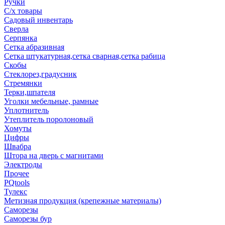
Ручки
С/х товары
Садовый инвентарь
Сверла
Серпянка
Сетка абразивная
Сетка штукатурная,сетка сварная,сетка рабица
Скобы
Стеклорез,градусник
Стремянки
Терки,шпателя
Уголки мебельные, рамные
Уплотнитель
Утеплитель поролоновый
Хомуты
Цифры
Швабра
Штора на дверь с магнитами
Электроды
Прочее
PQtools
Тулекс
Метизная продукция (крепежные материалы)
Саморезы
Саморезы бур