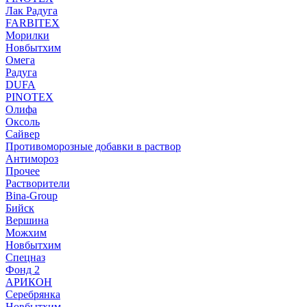
Лак Радуга
FARBITEX
Морилки
Новбытхим
Омега
Радуга
DUFA
PINOTEX
Олифа
Оксоль
Сайвер
Противоморозные добавки в раствор
Антимороз
Прочее
Растворители
Bina-Group
Бийск
Вершина
Можхим
Новбытхим
Спецназ
Фонд 2
АРИКОН
Серебрянка
Новбытхим