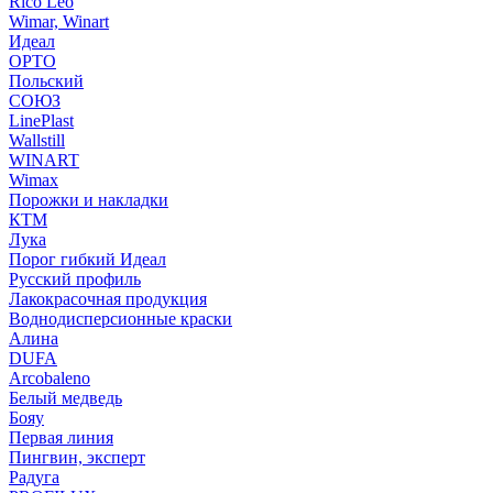
Rico Leo
Wimar, Winart
Идеал
ОРТО
Польский
СОЮЗ
LinePlast
Wallstill
WINART
Wimax
Порожки и накладки
КТМ
Лука
Порог гибкий Идеал
Русский профиль
Лакокрасочная продукция
Воднодисперсионные краски
Алина
DUFA
Arcobaleno
Белый медведь
Бояу
Первая линия
Пингвин, эксперт
Радуга