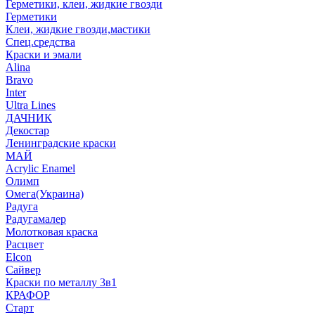
Герметики, клеи, жидкие гвозди
Герметики
Клеи, жидкие гвозди,мастики
Спец.средства
Краски и эмали
Alina
Bravo
Inter
Ultra Lines
ДАЧНИК
Декостар
Ленинградские краски
МАЙ
Acrylic Enamel
Олимп
Омега(Украина)
Радуга
Радугамалер
Молотковая краска
Расцвет
Elcon
Сайвер
Краски по металлу 3в1
КРАФОР
Старт