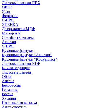
Листовые панели ПВХ
ОРТО
Урал
Форкросс
С-ПРО
УЦЕНКА
Декор-панели МДФ
Мастер и К
СоюзБалтКомплект
Акватон
С-ПРО
Кухонные фартуки
Кухонные фартуки "Акватон"
Кухонные фартуки "Кронапласт"
Листовые панели HDF
Комплектующие
Листовые панели
Обои
Англия
Белоруссия
Германия
Россия
Украина
Пластиковая вагонка
Альта-профиль