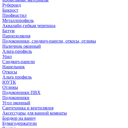
Рубероид
Бикрост
Профнастил
Металлпрофиль
Аквалайн,гибкая черепица
Битум
Пароизоляция
Подоконники, сэндвич-панели, откосы, отливы
Наличник оконный
Альта-профиль
Урал
Сэндвич-панели
Нащельник
Откосы
Альта профиль
ЮУТК
Отливы
Подоконники ПВХ
Подоконники
Угол оконный
Сантехника и вентиляция
Аксессуары для ванной комнаты
Бордюр на ванну
Бумагодержатели