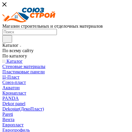
Магазин строительных и отделочных материалов
Каталог
По всему сайту
По каталогу
Каталог
Стеновые материалы
Пластиковые панели
Ц-Пласт
Союз-пласт
Акватон
Кронапласт
PANDA
Dekor panel
Dekostar(ДекоПласт)
Pareti
Вента
Европласт
Европрофиль