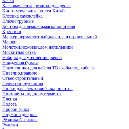
Каска
Кассовая лента, резинки для денег
Кисти мочальные, кисти Китай
Клеенка самоклейка
Ключи трубные
Костюм для ремонта,маска защитная
Крестики
Маркер перманентный,карандаш строительный
Мешки
Молотки,ножовки,лом,напильники
Москитная сетка
Наборы для утепления дверей
Наждачная бумага
Наконечники для кабеля ТВ скобы под кабель
Нивелир,правило
Отвес строительный
Перчатки, рукавицы
Пилки для электролобзика,полотна
Пистолеты под пену,герметик
Пленка
Полога
Пробой-ушко
Пружина дверная
Резинка багажная
Рулетки