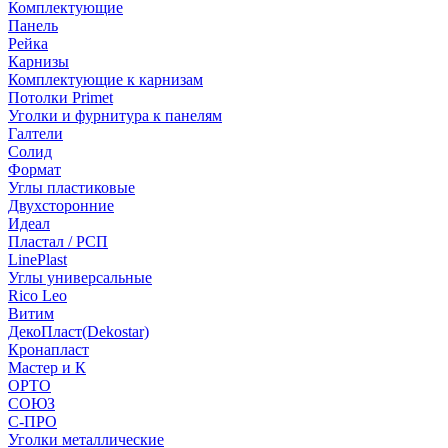
Комплектующие
Панель
Рейка
Карнизы
Комплектующие к карнизам
Потолки Primet
Уголки и фурнитура к панелям
Галтели
Солид
Формат
Углы пластиковые
Двухсторонние
Идеал
Пластал / РСП
LinePlast
Углы универсальные
Rico Leo
Витим
ДекоПласт(Dekostar)
Кронапласт
Мастер и К
ОРТО
СОЮЗ
С-ПРО
Уголки металлические