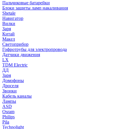
Пальчиковые батарейки
Блоки защиты ламп накаливания
Shetale
Навигатор
Вилки
Заря
Китай
Макел
Светоприбор
Гофротрубы для электропровода
Датчики движения
LX
TDM Electric
ДД
Заря
Домофоны
Дроселя
Звонки
Кабель каналы
Лампы
ASD
Osram
Philips
Pila
Technolight