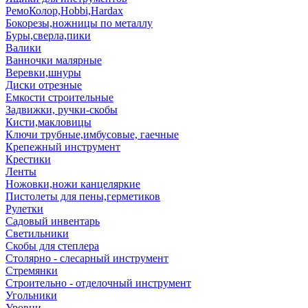
РемоКолор,Hobbi,Hardax
Бокорезы,ножницы по металлу
Буры,сверла,пики
Валики
Ванночки малярные
Веревки,шнуры
Диски отрезные
Емкости строительные
Задвижки, ручки-скобы
Кисти,макловицы
Ключи трубные,имбусовые, гаечные
Крепежный инструмент
Крестики
Ленты
Ножовки,ножи канцеляркие
Пистолеты для пены,герметиков
Рулетки
Садовый инвентарь
Светильники
Скобы для степлера
Столярно - слесарный инструмент
Стремянки
Строительно - отделочный инструмент
Угольники
Уровни