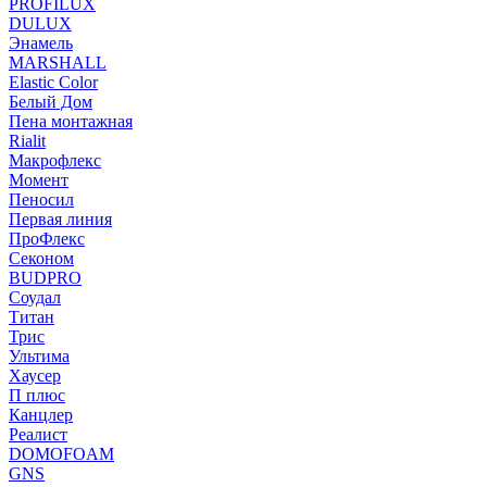
PROFILUX
DULUX
Энамель
MARSHALL
Elastic Color
Белый Дом
Пена монтажная
Rialit
Макрофлекс
Момент
Пеносил
Первая линия
ПроФлекс
Секоном
BUDPRO
Соудал
Титан
Трис
Ультима
Хаусер
П плюс
Канцлер
Реалист
DOMOFOAM
GNS