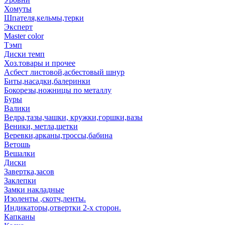
Хомуты
Шпателя,кельмы,терки
Эксперт
Master color
Тэмп
Диски темп
Хоз.товары и прочее
Асбест листовой,асбестовый шнур
Биты,насадки,балеринки
Бокорезы,ножницы по металлу
Буры
Валики
Ведра,тазы,чашки, кружки,горшки,вазы
Веники, метла,щетки
Веревки,арканы,троссы,бабина
Ветошь
Вешалки
Диски
Завертка,засов
Заклепки
Замки накладные
Изоленты ,скотч,ленты.
Индикаторы,отвертки 2-х сторон.
Капканы