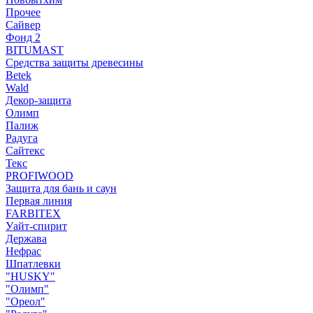
Прочее
Сайвер
Фонд 2
BITUMAST
Средства защиты древесины
Betek
Wald
Декор-защита
Олимп
Палиж
Радуга
Сайтекс
Текс
PROFIWOOD
Защита для бань и саун
Первая линия
FARBITEX
Уайт-спирит
Держава
Нефрас
Шпатлевки
"HUSKY"
"Олимп"
"Ореол"