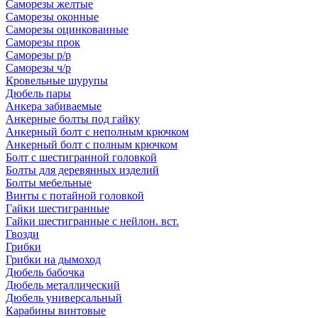
Саморезы желтые
Саморезы оконные
Саморезы оцинкованные
Саморезы прок
Саморезы р/р
Саморезы ч/р
Кровельные шурупы
Дюбель пары
Анкера забиваемые
Анкерные болты под гайку
Анкерный болт с неполным крючком
Анкерный болт с полным крючком
Болт с шестигранной головкой
Болты для деревянных изделий
Болты мебельные
Винты с потайной головкой
Гайки шестигранные
Гайки шестигранные с нейлон. вст.
Гвозди
Грибки
Грибки на дымоход
Дюбель бабочка
Дюбель металлический
Дюбель универсальный
Карабины винтовые