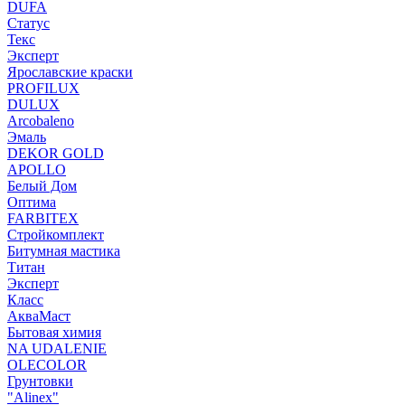
DUFA
Статус
Текс
Эксперт
Ярославские краски
PROFILUX
DULUX
Arcobaleno
Эмаль
DEKOR GOLD
APOLLO
Белый Дом
Оптима
FARBITEX
Стройкомплект
Битумная мастика
Титан
Эксперт
Класс
АкваМаст
Бытовая химия
NA UDALENIE
OLECOLOR
Грунтовки
"Alinex"