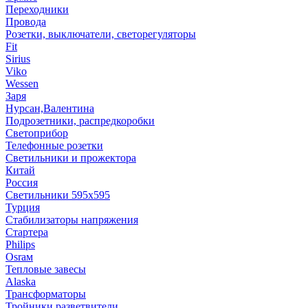
Переходники
Провода
Розетки, выключатели, светорегуляторы
Fit
Sirius
Viko
Wessen
Заря
Нурсан,Валентина
Подрозетники, распредкоробки
Светоприбор
Телефонные розетки
Светильники и прожектора
Китай
Россия
Светильники 595х595
Турция
Стабилизаторы напряжения
Стартера
Philips
Оsrам
Тепловые завесы
Alaska
Трансформаторы
Тройники,разветвители