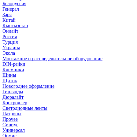
Белоруссия
Генерал
Заря
Китай
Кыргызстан
Онлайт
Россия
Турция
Украина
Экола
Монтажное и распределительное оборудование
DIN-рейки
Клемники
Шины
Щиток
Новогоднее оформление
Гирлянды
Дюралайт
Контроллер
Светодиодные ленты
Патроны
Прочее
Сириус
Универсал
Ормис