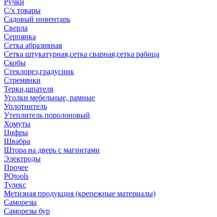
Ручки
С/х товары
Садовый инвентарь
Сверла
Серпянка
Сетка абразивная
Сетка штукатурная,сетка сварная,сетка рабица
Скобы
Стеклорез,градусник
Стремянки
Терки,шпателя
Уголки мебельные, рамные
Уплотнитель
Утеплитель поролоновый
Хомуты
Цифры
Швабра
Штора на дверь с магнитами
Электроды
Прочее
PQtools
Тулекс
Метизная продукция (крепежные материалы)
Саморезы
Саморезы бур