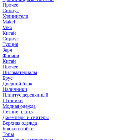
Прочее
Сириус
Удлинители
Makel
Viko
Китай
Сириус
Турция
Заря
Фонари
Китай
Прочее
Пиломатериалы
Брус
Дверной блок
Наличники
Плинтус деревянный
Штапики
Модная одежда
Летние платья
Джемперы и свитеры
Верхняя одежда
Брюки и юбки
Топы
Кровельные материалы