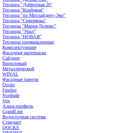
Теплица "Добротная 20"
Теплица "Крабовая"
Теплица "по Митлайдеру-Эко"
Теплица "Северянка"
Теплицы "Мария Делюкс"
Теплицы "Урал"
Теплица "НОВАЯ"
Теплицы промышленные
Комплектующие
Фасадные материалы
Сайдинг
Виниловый
Металлический
WINAL
Фасадные панели
Docke
Fineber
Nordside
Vox
Альта-профиль
GrandLine
Водосточная система
Стандарт
DOCKE
FINEBER