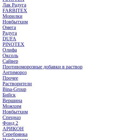
Лак Радуга
FARBITEX
Морилки
Новбытхим
Омега
Радуга
DUFA
PINOTEX
Олифа
Оксоль
Сайвер
Противоморозные добавки в раствор
Антимороз
Прочее
Растворители
Bina-Group
Бийск
Вершина
Можхим
Новбытхим
Спецназ
Фонд 2
АРИКОН
Серебрянка
Новбытхим