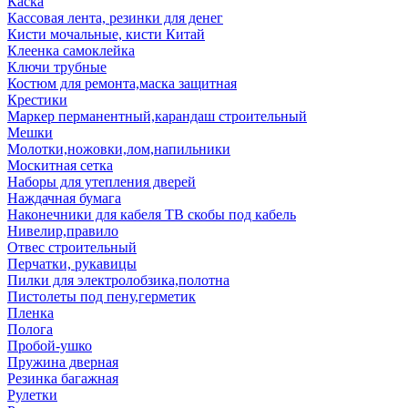
Каска
Кассовая лента, резинки для денег
Кисти мочальные, кисти Китай
Клеенка самоклейка
Ключи трубные
Костюм для ремонта,маска защитная
Крестики
Маркер перманентный,карандаш строительный
Мешки
Молотки,ножовки,лом,напильники
Москитная сетка
Наборы для утепления дверей
Наждачная бумага
Наконечники для кабеля ТВ скобы под кабель
Нивелир,правило
Отвес строительный
Перчатки, рукавицы
Пилки для электролобзика,полотна
Пистолеты под пену,герметик
Пленка
Полога
Пробой-ушко
Пружина дверная
Резинка багажная
Рулетки