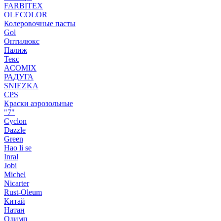
FARBITEX
OLECOLOR
Колеровочные пасты
Gol
Оптилюкс
Палиж
Текс
ACOMIX
РАДУГА
SNIEZKA
CPS
Краски аэрозольные
"7"
Cyclon
Dazzle
Green
Hao li se
Inral
Jobi
Michel
Nicarter
Rust-Oleum
Китай
Натан
Олимп