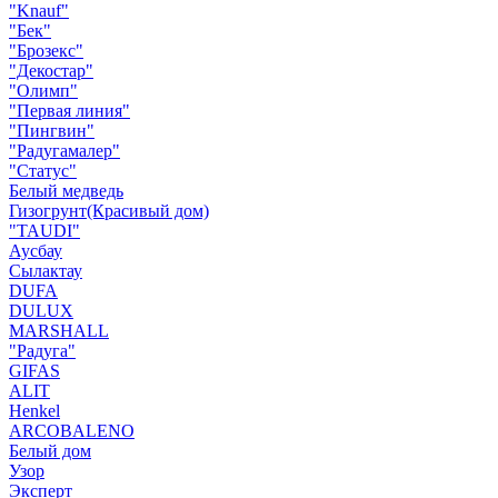
"Knauf"
"Бек"
"Брозекс"
"Декостар"
"Олимп"
"Первая линия"
"Пингвин"
"Радугамалер"
"Статус"
Белый медведь
Гизогрунт(Красивый дом)
"TAUDI"
Аусбау
Сылактау
DUFA
DULUX
MARSHALL
"Радуга"
GIFAS
ALIT
Henkel
ARCOBALENO
Белый дом
Узор
Эксперт