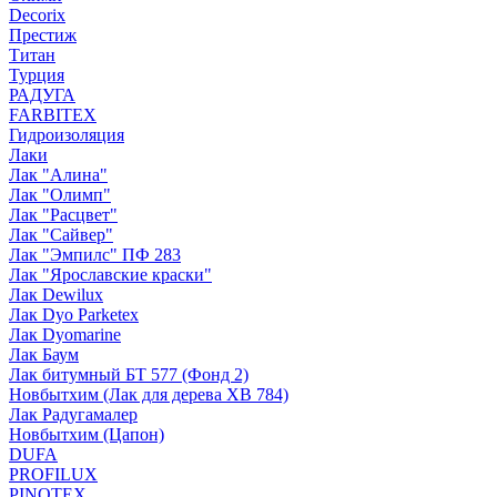
Decorix
Престиж
Титан
Турция
РАДУГА
FARBITEX
Гидроизоляция
Лаки
Лак "Алина"
Лак "Олимп"
Лак "Расцвет"
Лак "Сайвер"
Лак "Эмпилс" ПФ 283
Лак "Ярославские краски"
Лак Dewilux
Лак Dyo Parketex
Лак Dyomarine
Лак Баум
Лак битумный БТ 577 (Фонд 2)
Новбытхим (Лак для дерева ХВ 784)
Лак Радугамалер
Новбытхим (Цапон)
DUFA
PROFILUX
PINOTEX