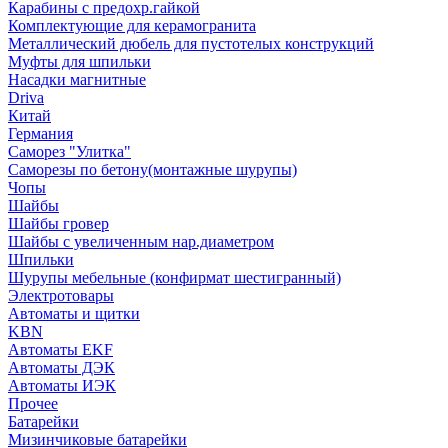
Карабины с предохр.гайкой
Комплектующие для керамогранита
Металлический дюбель для пустотелых конструкций
Муфты для шпильки
Насадки магнитные
Driva
Китай
Германия
Саморез "Улитка"
Саморезы по бетону(монтажные шурупы)
Чопы
Шайбы
Шайбы гровер
Шайбы с увеличенным нар.диаметром
Шпильки
Шурупы мебельные (конфирмат шестигранный)
Электротовары
Автоматы и щитки
KBN
Автоматы EKF
Автоматы ДЭК
Автоматы ИЭК
Прочее
Батарейки
Мизинчиковые батарейки