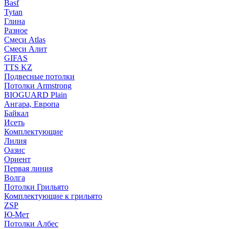
Basf
Tytan
Глина
Разное
Смеси Atlas
Смеси Алит
GIFAS
TTS KZ
Подвесные потолки
Потолки Armstrong
BIOGUARD Plain
Ангара, Европа
Байкал
Исеть
Комплектующие
Лилия
Оазис
Ориент
Первая линия
Волга
Потолки Грильято
Комплектующие к грильято
ZSP
Ю-Мет
Потолки Албес