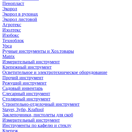
Пенопласт
Экорол
Экорол в рулонах
Экорол листовой
Агротекс
Изолтекс
Изобокс
Техноблок
Урса
Ручные инструменты и Хоз.товары
Matrix
Измерительный инструмент
Крепежный инструмент
Осветительное и электротехническое оборудование
Прочий инструмент
Режущий инструмент
Садовый инвентарь
Слесарный инструмент
Столярный инструмент
Строительно-отделочный инструмент
Stayer, Зубр, Kraftool
Заклепочники, пистолеты для скоб
Измерительный инструмент
Инструменты по кафелю и стеклу
Крепеж