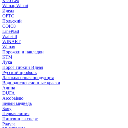
Rico Leo
Wimar, Winart
Идеал
ОРТО
Польский
СОЮЗ
LinePlast
Wallstill
WINART
Wimax
Порожки и накладки
КТМ
Лука
Порог гибкий Идеал
Русский профиль
Лакокрасочная продукция
Воднодисперсионные краски
Алина
DUFA
Arcobaleno
Белый медведь
Бояу
Первая линия
Пингвин, эксперт
Радуга