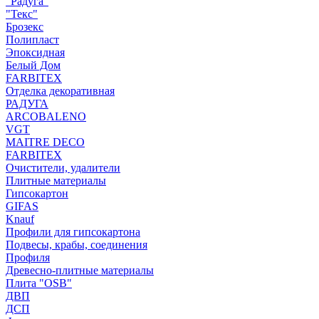
"Радуга"
"Текс"
Брозекс
Полипласт
Эпоксидная
Белый Дом
FARBITEX
Отделка декоративная
РАДУГА
ARCOBALENO
VGT
MAITRE DECO
FARBITEX
Очистители, удалители
Плитные материалы
Гипсокартон
GIFAS
Knauf
Профили для гипсокартона
Подвесы, крабы, соединения
Профиля
Древесно-плитные материалы
Плита "OSB"
ДВП
ДСП