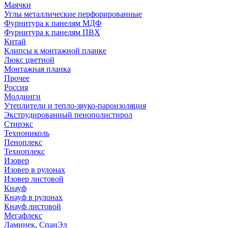
Маячки
Углы металлические перфорированные
Фурнитура к панелям МДФ
Фурнитура к панелям ПВХ
Китай
Клипсы к монтажной планке
Люкс цветной
Монтажная планка
Прочее
Россия
Молдинги
Утеплители и тепло-звуко-пароизоляция
Экструдированный пенополистирол
Стирэкс
Технониколь
Пеноплекс
Техноплекс
Изовер
Изовер в рулонах
Изовер листовой
Кнауф
Кнауф в рулонах
Кнауф листовой
Мегафлекс
Ламинек, СпанЭл