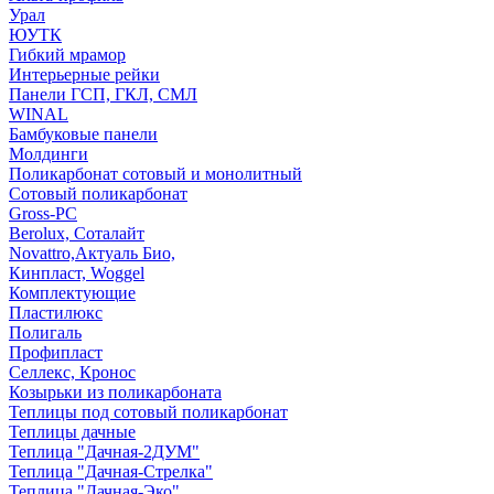
Урал
ЮУТК
Гибкий мрамор
Интерьерные рейки
Панели ГСП, ГКЛ, СМЛ
WINAL
Бамбуковые панели
Молдинги
Поликарбонат сотовый и монолитный
Сотовый поликарбонат
Gross-PC
Berolux, Соталайт
Novattro,Актуаль Био,
Кинпласт, Woggel
Комплектующие
Пластилюкс
Полигаль
Профипласт
Селлекс, Кронос
Козырьки из поликарбоната
Теплицы под сотовый поликарбонат
Теплицы дачные
Теплица "Дачная-2ДУМ"
Теплица "Дачная-Стрелка"
Теплица "Дачная-Эко"