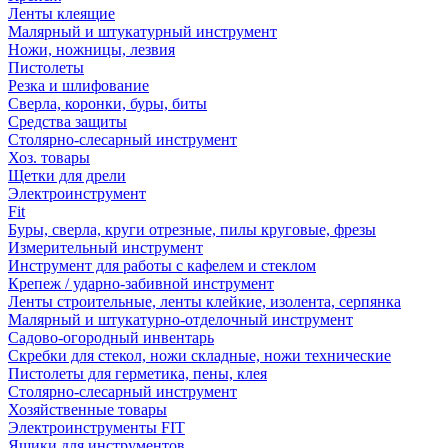
Ленты клеящие
Малярный и штукатурный инструмент
Ножи, ножницы, лезвия
Пистолеты
Резка и шлифование
Сверла, коронки, буры, биты
Средства защиты
Столярно-слесарный инструмент
Хоз. товары
Щетки для дрели
Электроинструмент
Fit
Буры, сверла, круги отрезные, пилы круговые, фрезы
Измерительный инструмент
Инструмент для работы с кафелем и стеклом
Крепеж / ударно-забивной инструмент
Ленты строительные, ленты клейкие, изолента, серпянка
Малярный и штукатурно-отделочный инструмент
Садово-огородный инвентарь
Скребки для стекол, ножи складные, ножи технические
Пистолеты для герметика, пены, клея
Столярно-слесарный инструмент
Хозяйственные товары
Электроинструменты FIT
Ящики для инструментов