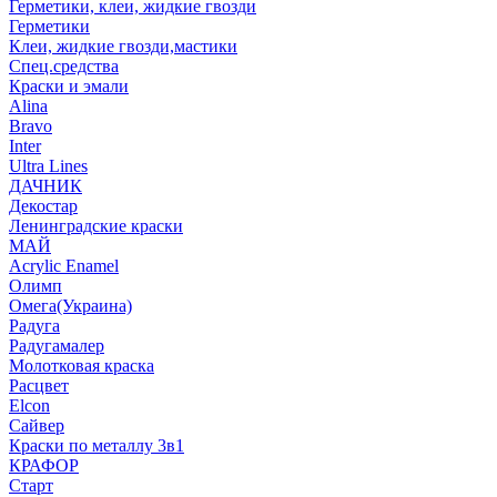
Герметики, клеи, жидкие гвозди
Герметики
Клеи, жидкие гвозди,мастики
Спец.средства
Краски и эмали
Alina
Bravo
Inter
Ultra Lines
ДАЧНИК
Декостар
Ленинградские краски
МАЙ
Acrylic Enamel
Олимп
Омега(Украина)
Радуга
Радугамалер
Молотковая краска
Расцвет
Elcon
Сайвер
Краски по металлу 3в1
КРАФОР
Старт