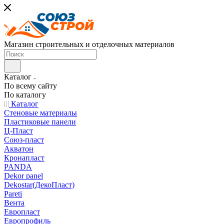
Магазин строительных и отделочных материалов
Каталог
По всему сайту
По каталогу
Каталог
Стеновые материалы
Пластиковые панели
Ц-Пласт
Союз-пласт
Акватон
Кронапласт
PANDA
Dekor panel
Dekostar(ДекоПласт)
Pareti
Вента
Европласт
Европрофиль