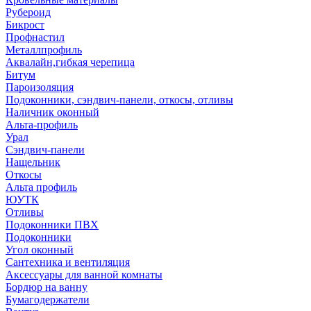
Рубероид
Бикрост
Профнастил
Металлпрофиль
Аквалайн,гибкая черепица
Битум
Пароизоляция
Подоконники, сэндвич-панели, откосы, отливы
Наличник оконный
Альта-профиль
Урал
Сэндвич-панели
Нащельник
Откосы
Альта профиль
ЮУТК
Отливы
Подоконники ПВХ
Подоконники
Угол оконный
Сантехника и вентиляция
Аксессуары для ванной комнаты
Бордюр на ванну
Бумагодержатели