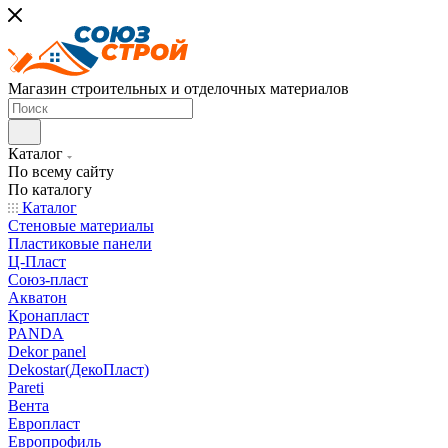
Магазин строительных и отделочных материалов
Каталог
По всему сайту
По каталогу
Каталог
Стеновые материалы
Пластиковые панели
Ц-Пласт
Союз-пласт
Акватон
Кронапласт
PANDA
Dekor panel
Dekostar(ДекоПласт)
Pareti
Вента
Европласт
Европрофиль