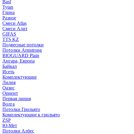
Basf
Tytan
Глина
Разное
Смеси Atlas
Смеси Алит
GIFAS
TTS KZ
Подвесные потолки
Потолки Armstrong
BIOGUARD Plain
Ангара, Европа
Байкал
Исеть
Комплектующие
Лилия
Оазис
Ориент
Первая линия
Волга
Потолки Грильято
Комплектующие к грильято
ZSP
Ю-Мет
Потолки Албес