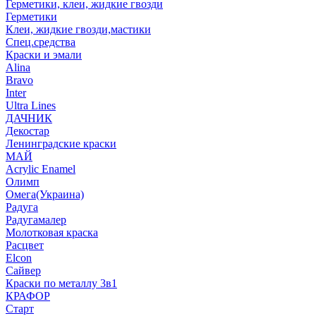
Герметики, клеи, жидкие гвозди
Герметики
Клеи, жидкие гвозди,мастики
Спец.средства
Краски и эмали
Alina
Bravo
Inter
Ultra Lines
ДАЧНИК
Декостар
Ленинградские краски
МАЙ
Acrylic Enamel
Олимп
Омега(Украина)
Радуга
Радугамалер
Молотковая краска
Расцвет
Elcon
Сайвер
Краски по металлу 3в1
КРАФОР
Старт