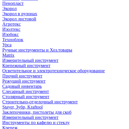
Пенопласт
Экорол
Экорол в рулонах
Экорол листовой
Агротекс
Изолтекс
Изобокс
Техноблок
Урса
Ручные инструменты и Хоз.товары
Matrix
Измерительный инструмент
Крепежный инструмент
Осветительное и электротехническое оборудование
Прочий инструмент
Режущий инструмент
Садовый инвентарь
Слесарный инструмент
Столярный инструмент
Строительно-отделочный инструмент
Stayer, Зубр, Kraftool
Заклепочники, пистолеты для скоб
Измерительный инструмент
Инструменты по кафелю и стеклу
Крепеж