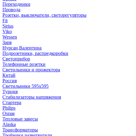
Переходники
Провода
Розетки, выключатели, светорегуляторы
Fit
Sirius
Viko
Wessen
Заря
Нурсан,Валентина
Подрозетники, распредкоробки
Светоприбор
Телефонные розетки
Светильники и прожектора
Китай
Россия
Светильники 595х595
Турция
Стабилизаторы напряжения
Стартера
Philips
Оsrам
Тепловые завесы
Alaska
Трансформаторы
Тройники,разветвители