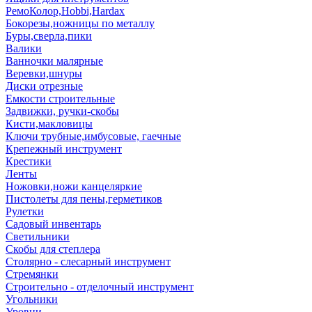
РемоКолор,Hobbi,Hardax
Бокорезы,ножницы по металлу
Буры,сверла,пики
Валики
Ванночки малярные
Веревки,шнуры
Диски отрезные
Емкости строительные
Задвижки, ручки-скобы
Кисти,макловицы
Ключи трубные,имбусовые, гаечные
Крепежный инструмент
Крестики
Ленты
Ножовки,ножи канцеляркие
Пистолеты для пены,герметиков
Рулетки
Садовый инвентарь
Светильники
Скобы для степлера
Столярно - слесарный инструмент
Стремянки
Строительно - отделочный инструмент
Угольники
Уровни