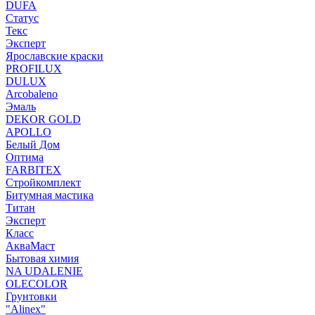
DUFA
Статус
Текс
Эксперт
Ярославские краски
PROFILUX
DULUX
Arcobaleno
Эмаль
DEKOR GOLD
APOLLO
Белый Дом
Оптима
FARBITEX
Стройкомплект
Битумная мастика
Титан
Эксперт
Класс
АкваМаст
Бытовая химия
NA UDALENIE
OLECOLOR
Грунтовки
"Alinex"