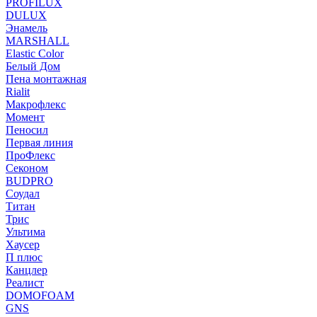
PROFILUX
DULUX
Энамель
MARSHALL
Elastic Color
Белый Дом
Пена монтажная
Rialit
Макрофлекс
Момент
Пеносил
Первая линия
ПроФлекс
Секоном
BUDPRO
Соудал
Титан
Трис
Ультима
Хаусер
П плюс
Канцлер
Реалист
DOMOFOAM
GNS