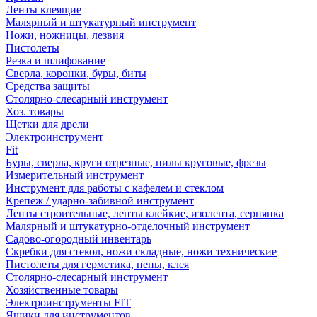
Ленты клеящие
Малярный и штукатурный инструмент
Ножи, ножницы, лезвия
Пистолеты
Резка и шлифование
Сверла, коронки, буры, биты
Средства защиты
Столярно-слесарный инструмент
Хоз. товары
Щетки для дрели
Электроинструмент
Fit
Буры, сверла, круги отрезные, пилы круговые, фрезы
Измерительный инструмент
Инструмент для работы с кафелем и стеклом
Крепеж / ударно-забивной инструмент
Ленты строительные, ленты клейкие, изолента, серпянка
Малярный и штукатурно-отделочный инструмент
Садово-огородный инвентарь
Скребки для стекол, ножи складные, ножи технические
Пистолеты для герметика, пены, клея
Столярно-слесарный инструмент
Хозяйственные товары
Электроинструменты FIT
Ящики для инструментов