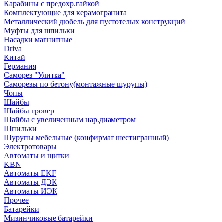
Карабины с предохр.гайкой
Комплектующие для керамогранита
Металлический дюбель для пустотелых конструкций
Муфты для шпильки
Насадки магнитные
Driva
Китай
Германия
Саморез "Улитка"
Саморезы по бетону(монтажные шурупы)
Чопы
Шайбы
Шайбы гровер
Шайбы с увеличенным нар.диаметром
Шпильки
Шурупы мебельные (конфирмат шестигранный)
Электротовары
Автоматы и щитки
KBN
Автоматы EKF
Автоматы ДЭК
Автоматы ИЭК
Прочее
Батарейки
Мизинчиковые батарейки