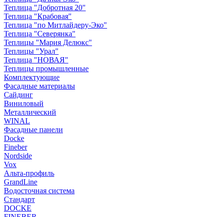
Теплица "Добротная 20"
Теплица "Крабовая"
Теплица "по Митлайдеру-Эко"
Теплица "Северянка"
Теплицы "Мария Делюкс"
Теплицы "Урал"
Теплица "НОВАЯ"
Теплицы промышленные
Комплектующие
Фасадные материалы
Сайдинг
Виниловый
Металлический
WINAL
Фасадные панели
Docke
Fineber
Nordside
Vox
Альта-профиль
GrandLine
Водосточная система
Стандарт
DOCKE
FINEBER