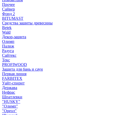
Прочее
Сайвер
Фонд 2
BITUMAST
Средства защиты древесины
Betek
Wald
Декор-защита
Олимп
Палиж
Радуга
Сайтекс
Текс
PROFIWOOD
Защита для бань и саун
Первая линия
FARBITEX
Уайт-спирит
Держава
Нефрас
Шпатлевки
"HUSKY"
"Олимп"
"Ореол"