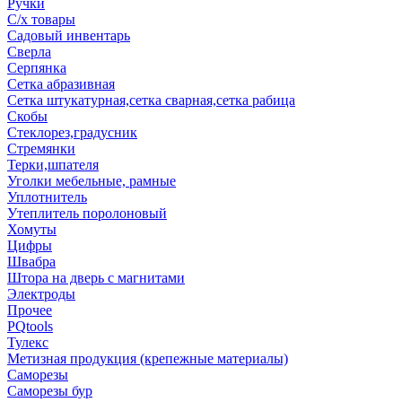
Ручки
С/х товары
Садовый инвентарь
Сверла
Серпянка
Сетка абразивная
Сетка штукатурная,сетка сварная,сетка рабица
Скобы
Стеклорез,градусник
Стремянки
Терки,шпателя
Уголки мебельные, рамные
Уплотнитель
Утеплитель поролоновый
Хомуты
Цифры
Швабра
Штора на дверь с магнитами
Электроды
Прочее
PQtools
Тулекс
Метизная продукция (крепежные материалы)
Саморезы
Саморезы бур