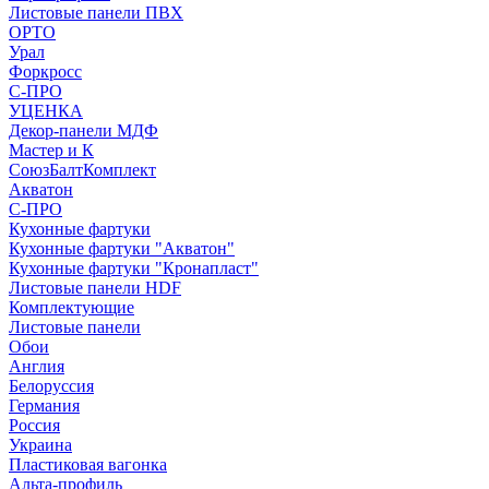
Листовые панели ПВХ
ОРТО
Урал
Форкросс
С-ПРО
УЦЕНКА
Декор-панели МДФ
Мастер и К
СоюзБалтКомплект
Акватон
С-ПРО
Кухонные фартуки
Кухонные фартуки "Акватон"
Кухонные фартуки "Кронапласт"
Листовые панели HDF
Комплектующие
Листовые панели
Обои
Англия
Белоруссия
Германия
Россия
Украина
Пластиковая вагонка
Альта-профиль