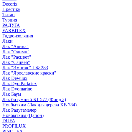
Decorix
Престиж
Титан
Турция
РАДУГА
FARBITEX
Гидроизоляция
Лаки
Лак "Алина"
Лак "Олимп"
Лак "Расцвет"
Лак "Сайвер"
Лак "Эмпилс" ПФ 283
Лак "Ярославские краски"
Лак Dewilux
Лак Dyo Parketex
Лак Dyomarine
Лак Баум
Лак битумный БТ 577 (Фонд 2)
Новбытхим (Лак для дерева ХВ 784)
Лак Радугамалер
Новбытхим (Цапон)
DUFA
PROFILUX
PINOTEX