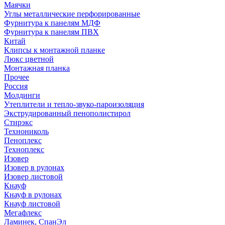
Маячки
Углы металлические перфорированные
Фурнитура к панелям МДФ
Фурнитура к панелям ПВХ
Китай
Клипсы к монтажной планке
Люкс цветной
Монтажная планка
Прочее
Россия
Молдинги
Утеплители и тепло-звуко-пароизоляция
Экструдированный пенополистирол
Стирэкс
Технониколь
Пеноплекс
Техноплекс
Изовер
Изовер в рулонах
Изовер листовой
Кнауф
Кнауф в рулонах
Кнауф листовой
Мегафлекс
Ламинек, СпанЭл