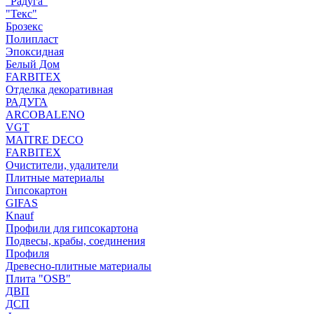
"Радуга"
"Текс"
Брозекс
Полипласт
Эпоксидная
Белый Дом
FARBITEX
Отделка декоративная
РАДУГА
ARCOBALENO
VGT
MAITRE DECO
FARBITEX
Очистители, удалители
Плитные материалы
Гипсокартон
GIFAS
Knauf
Профили для гипсокартона
Подвесы, крабы, соединения
Профиля
Древесно-плитные материалы
Плита "OSB"
ДВП
ДСП