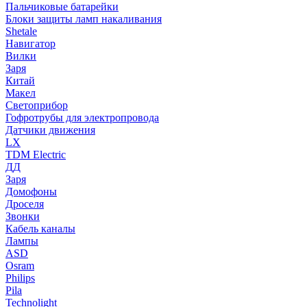
Пальчиковые батарейки
Блоки защиты ламп накаливания
Shetale
Навигатор
Вилки
Заря
Китай
Макел
Светоприбор
Гофротрубы для электропровода
Датчики движения
LX
TDM Electric
ДД
Заря
Домофоны
Дроселя
Звонки
Кабель каналы
Лампы
ASD
Osram
Philips
Pila
Technolight