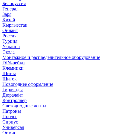
Белоруссия
Генерал
Заря
Китай
Кыргызстан
Онлайт
Россия
Турция
Украина
Экола
Монтажное и распределительное оборудование
DIN-рейки
Клемники
Шины
Щиток
Новогоднее оформление
Гирлянды
Дюралайт
Контроллер
Светодиодные ленты
Патроны
Прочее
Сириус
Универсал
Ормис