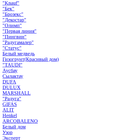
"Knauf"
"Бек"
"Брозекс"
"Декостар"
"Олимп"
"Первая линия"
"Пингвин"
"Радугамалер"
"Статус"
Белый медведь
Гизогрунт(Красивый дом)
"TAUDI"
Аусбау
Сылактау
DUFA
DULUX
MARSHALL
"Радуга"
GIFAS
ALIT
Henkel
ARCOBALENO
Белый дом
Узор
Эксперт