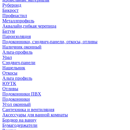
Рубероид
Бикрост
Профнастил
Металлпрофиль
Аквалайн,гибкая черепица
Битум
Пароизоляция
Подоконники, сэндвич-панели, откосы, отливы
Наличник оконный
Альта-профиль
Урал
Сэндвич-панели
Нащельник
Откосы
Альта профиль
ЮУТК
Отливы
Подоконники ПВХ
Подоконники
Угол оконный
Сантехника и вентиляция
Аксессуары для ванной комнаты
Бордюр на ванну
Бумагодержатели