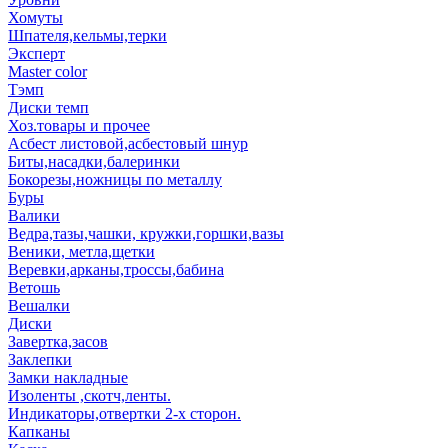
Хомуты
Шпателя,кельмы,терки
Эксперт
Master color
Тэмп
Диски темп
Хоз.товары и прочее
Асбест листовой,асбестовый шнур
Биты,насадки,балеринки
Бокорезы,ножницы по металлу
Буры
Валики
Ведра,тазы,чашки, кружки,горшки,вазы
Веники, метла,щетки
Веревки,арканы,троссы,бабина
Ветошь
Вешалки
Диски
Завертка,засов
Заклепки
Замки накладные
Изоленты ,скотч,ленты.
Индикаторы,отвертки 2-х сторон.
Капканы