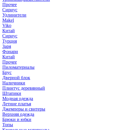
Прочее
Сириус
Удлинители
Makel
Viko
Китай
Сириус
Турция
Заря
Фонари
Китай
Прочее
Пиломатериалы
Брус
Дверной блок
Наличники
Плинтус деревянный
Штапики
Модная одежда
Летние платья
Джемперы и свитеры
Верхняя одежда
Брюки и юбки
Топы
Кровельные материалы