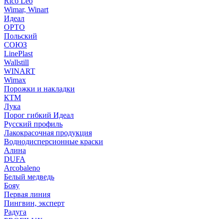
Rico Leo
Wimar, Winart
Идеал
ОРТО
Польский
СОЮЗ
LinePlast
Wallstill
WINART
Wimax
Порожки и накладки
КТМ
Лука
Порог гибкий Идеал
Русский профиль
Лакокрасочная продукция
Воднодисперсионные краски
Алина
DUFA
Arcobaleno
Белый медведь
Бояу
Первая линия
Пингвин, эксперт
Радуга