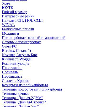
Урал
ЮУТК
Гибкий мрамор
Интерьерные рейки
Панели ГСП, ГКЛ, СМЛ
WINAL
Бамбуковые панели
Молдинги
Поликарбонат сотовый и монолитный
Сотовый поликарбонат
Gross-PC
Berolux, Соталайт
Novattro,Актуаль Био,
Кинпласт, Woggel
Комплектующие
Пластилюкс
Полигаль
Профипласт
Селлекс, Кронос
Козырьки из поликарбоната
Теплицы под сотовый поликарбонат
Теплицы дачные
Теплица "Дачная-2ДУМ"
Теплица "Дачная-Стрелка"
Теплица "Дачная-Эко"