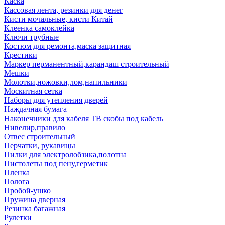
Каска
Кассовая лента, резинки для денег
Кисти мочальные, кисти Китай
Клеенка самоклейка
Ключи трубные
Костюм для ремонта,маска защитная
Крестики
Маркер перманентный,карандаш строительный
Мешки
Молотки,ножовки,лом,напильники
Москитная сетка
Наборы для утепления дверей
Наждачная бумага
Наконечники для кабеля ТВ скобы под кабель
Нивелир,правило
Отвес строительный
Перчатки, рукавицы
Пилки для электролобзика,полотна
Пистолеты под пену,герметик
Пленка
Полога
Пробой-ушко
Пружина дверная
Резинка багажная
Рулетки