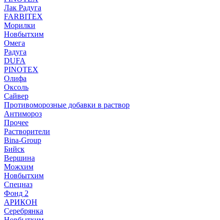
Лак Радуга
FARBITEX
Морилки
Новбытхим
Омега
Радуга
DUFA
PINOTEX
Олифа
Оксоль
Сайвер
Противоморозные добавки в раствор
Антимороз
Прочее
Растворители
Bina-Group
Бийск
Вершина
Можхим
Новбытхим
Спецназ
Фонд 2
АРИКОН
Серебрянка
Новбытхим