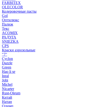
FARBITEX
OLECOLOR
Колеровочные пасты
Gol
Оптилюкс
Палиж
Текс
ACOMIX
РАДУГА
SNIEZKA
CPS
Краски аэрозольные
"7"
Cyclon
Dazzle
Green
Hao li se
Inral
Jobi
Michel
Nicarter
Rust-Oleum
Китай
Натан
Олимп