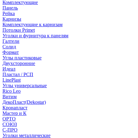
Комплектующие
Панель
Рейка
Карнизы
Комплектующие к карнизам
Потолки Primet
Уголки и фурнитура к панелям
Галтели
Солид
Формат
Углы пластиковые
Двухсторонние
Идеал
Пластал / РСП
LinePlast
Углы универсальные
Rico Leo
Витим
ДекоПласт(Dekostar)
Кронапласт
Мастер и К
ОРТО
СОЮЗ
С-ПРО
Уголки металлические