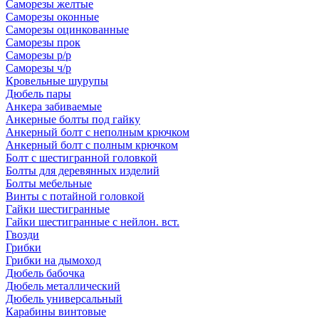
Саморезы желтые
Саморезы оконные
Саморезы оцинкованные
Саморезы прок
Саморезы р/р
Саморезы ч/р
Кровельные шурупы
Дюбель пары
Анкера забиваемые
Анкерные болты под гайку
Анкерный болт с неполным крючком
Анкерный болт с полным крючком
Болт с шестигранной головкой
Болты для деревянных изделий
Болты мебельные
Винты с потайной головкой
Гайки шестигранные
Гайки шестигранные с нейлон. вст.
Гвозди
Грибки
Грибки на дымоход
Дюбель бабочка
Дюбель металлический
Дюбель универсальный
Карабины винтовые