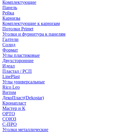
Комплектующие
Панель
Рейка
Карнизы
Комплектующие к карнизам
Потолки Primet
Уголки и фурнитура к панелям
Галтели
Солид
Формат
Углы пластиковые
Двухсторонние
Идеал
Пластал / РСП
LinePlast
Углы универсальные
Rico Leo
Витим
ДекоПласт(Dekostar)
Кронапласт
Мастер и К
ОРТО
СОЮЗ
С-ПРО
Уголки металлические