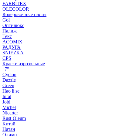
FARBITEX
OLECOLOR
Колеровочные пасты
Gol
Оптилюкс
Палиж
Текс
ACOMIX
РАДУГА
SNIEZKA
CPS
Краски аэрозольные
"7"
Cyclon
Dazzle
Green
Hao li se
Inral
Jobi
Michel
Nicarter
Rust-Oleum
Китай
Натан
Олимп