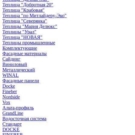
Теплица "Добротная 20"
Теплица "Крабовая"
Теплица "по Митлайдеру-Эко"
Теплица "Северянка"
Теплицы "Мария Делюкс"
Теплицы "Урал"
Теплица "НОВАЯ"
Теплицы промышленные
Комплектующие
Фасадные материалы
Сайдинг
Виниловый
Металлический
WINAL
Фасадные панели
Docke
Fineber
Nordside
Vox
Альта-профиль
GrandLine
Водосточная система
Стандарт
DOCKE
FINEBER