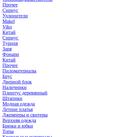
Прочее
Сириус
Удлинители
Makel
Viko
Китай
Сириус
Турция
Заря
Фонари
Китай
Прочее
Пиломатериалы
Брус
Дверной блок
Наличники
Плинтус деревянный
Штапики
Модная одежда
Летние платья
Джемперы и свитеры
Верхняя одежда
Брюки и юбки
Топы
Кровельные материалы