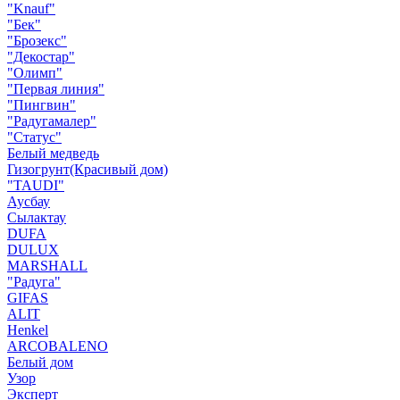
"Knauf"
"Бек"
"Брозекс"
"Декостар"
"Олимп"
"Первая линия"
"Пингвин"
"Радугамалер"
"Статус"
Белый медведь
Гизогрунт(Красивый дом)
"TAUDI"
Аусбау
Сылактау
DUFA
DULUX
MARSHALL
"Радуга"
GIFAS
ALIT
Henkel
ARCOBALENO
Белый дом
Узор
Эксперт