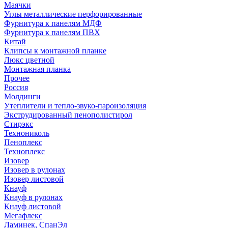
Маячки
Углы металлические перфорированные
Фурнитура к панелям МДФ
Фурнитура к панелям ПВХ
Китай
Клипсы к монтажной планке
Люкс цветной
Монтажная планка
Прочее
Россия
Молдинги
Утеплители и тепло-звуко-пароизоляция
Экструдированный пенополистирол
Стирэкс
Технониколь
Пеноплекс
Техноплекс
Изовер
Изовер в рулонах
Изовер листовой
Кнауф
Кнауф в рулонах
Кнауф листовой
Мегафлекс
Ламинек, СпанЭл