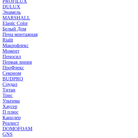
PROFILUX
DULUX
Энамель
MARSHALL
Elastic Color
Белый Дом
Пена монтажная
Rialit
Макрофлекс
Момент
Пеносил
Первая линия
ПроФлекс
Секоном
BUDPRO
Соудал
Титан
Трис
Ультима
Хаусер
П плюс
Канцлер
Реалист
DOMOFOAM
GNS