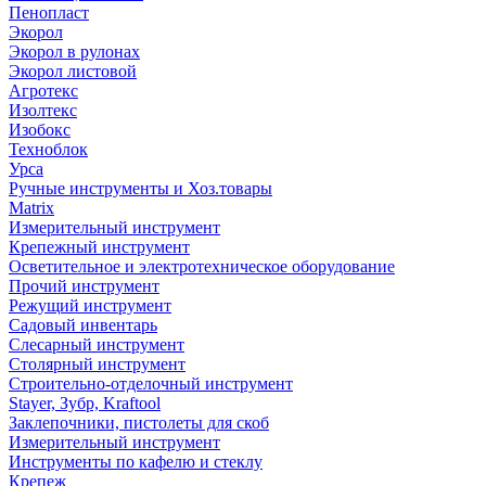
Пенопласт
Экорол
Экорол в рулонах
Экорол листовой
Агротекс
Изолтекс
Изобокс
Техноблок
Урса
Ручные инструменты и Хоз.товары
Matrix
Измерительный инструмент
Крепежный инструмент
Осветительное и электротехническое оборудование
Прочий инструмент
Режущий инструмент
Садовый инвентарь
Слесарный инструмент
Столярный инструмент
Строительно-отделочный инструмент
Stayer, Зубр, Kraftool
Заклепочники, пистолеты для скоб
Измерительный инструмент
Инструменты по кафелю и стеклу
Крепеж