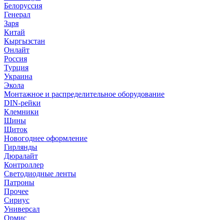
Белоруссия
Генерал
Заря
Китай
Кыргызстан
Онлайт
Россия
Турция
Украина
Экола
Монтажное и распределительное оборудование
DIN-рейки
Клемники
Шины
Щиток
Новогоднее оформление
Гирлянды
Дюралайт
Контроллер
Светодиодные ленты
Патроны
Прочее
Сириус
Универсал
Ормис