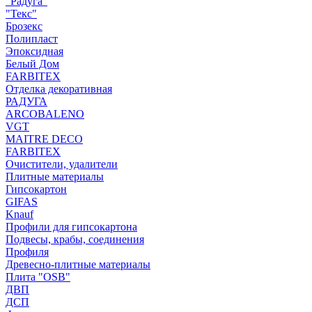
"Радуга"
"Текс"
Брозекс
Полипласт
Эпоксидная
Белый Дом
FARBITEX
Отделка декоративная
РАДУГА
ARCOBALENO
VGT
MAITRE DECO
FARBITEX
Очистители, удалители
Плитные материалы
Гипсокартон
GIFAS
Knauf
Профили для гипсокартона
Подвесы, крабы, соединения
Профиля
Древесно-плитные материалы
Плита "OSB"
ДВП
ДСП