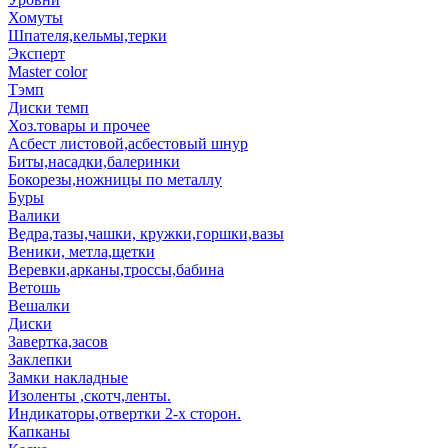
Хомуты
Шпателя,кельмы,терки
Эксперт
Master color
Тэмп
Диски темп
Хоз.товары и прочее
Асбест листовой,асбестовый шнур
Биты,насадки,балеринки
Бокорезы,ножницы по металлу
Буры
Валики
Ведра,тазы,чашки, кружки,горшки,вазы
Веники, метла,щетки
Веревки,арканы,троссы,бабина
Ветошь
Вешалки
Диски
Завертка,засов
Заклепки
Замки накладные
Изоленты ,скотч,ленты.
Индикаторы,отвертки 2-х сторон.
Капканы