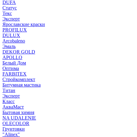
DUFA
Статус
Текс
Эксперт
Ярославские краски
PROFILUX
DULUX
Arcobaleno
Эмаль
DEKOR GOLD
APOLLO
Белый Дом
Оптима
FARBITEX
Стройкомплект
Битумная мастика
Титан
Эксперт
Класс
АкваМаст
Бытовая химия
NA UDALENIE
OLECOLOR
Грунтовки
"Alinex"