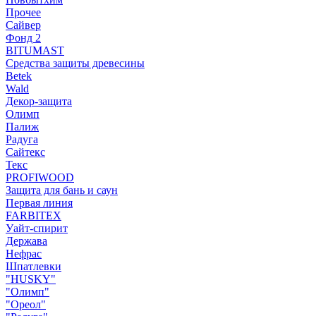
Прочее
Сайвер
Фонд 2
BITUMAST
Средства защиты древесины
Betek
Wald
Декор-защита
Олимп
Палиж
Радуга
Сайтекс
Текс
PROFIWOOD
Защита для бань и саун
Первая линия
FARBITEX
Уайт-спирит
Держава
Нефрас
Шпатлевки
"HUSKY"
"Олимп"
"Ореол"