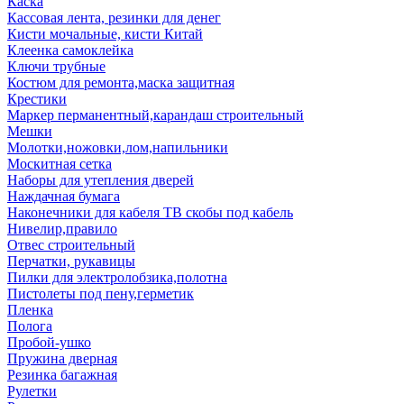
Каска
Кассовая лента, резинки для денег
Кисти мочальные, кисти Китай
Клеенка самоклейка
Ключи трубные
Костюм для ремонта,маска защитная
Крестики
Маркер перманентный,карандаш строительный
Мешки
Молотки,ножовки,лом,напильники
Москитная сетка
Наборы для утепления дверей
Наждачная бумага
Наконечники для кабеля ТВ скобы под кабель
Нивелир,правило
Отвес строительный
Перчатки, рукавицы
Пилки для электролобзика,полотна
Пистолеты под пену,герметик
Пленка
Полога
Пробой-ушко
Пружина дверная
Резинка багажная
Рулетки