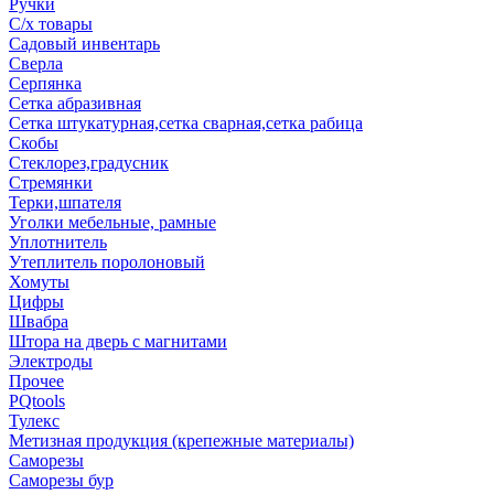
Ручки
С/х товары
Садовый инвентарь
Сверла
Серпянка
Сетка абразивная
Сетка штукатурная,сетка сварная,сетка рабица
Скобы
Стеклорез,градусник
Стремянки
Терки,шпателя
Уголки мебельные, рамные
Уплотнитель
Утеплитель поролоновый
Хомуты
Цифры
Швабра
Штора на дверь с магнитами
Электроды
Прочее
PQtools
Тулекс
Метизная продукция (крепежные материалы)
Саморезы
Саморезы бур