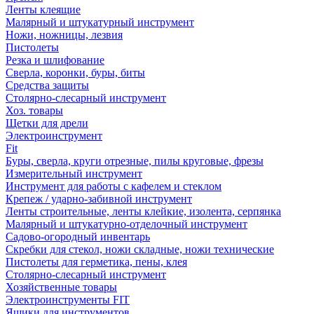
Ленты клеящие
Малярный и штукатурный инструмент
Ножи, ножницы, лезвия
Пистолеты
Резка и шлифование
Сверла, коронки, буры, биты
Средства защиты
Столярно-слесарный инструмент
Хоз. товары
Щетки для дрели
Электроинструмент
Fit
Буры, сверла, круги отрезные, пилы круговые, фрезы
Измерительный инструмент
Инструмент для работы с кафелем и стеклом
Крепеж / ударно-забивной инструмент
Ленты строительные, ленты клейкие, изолента, серпянка
Малярный и штукатурно-отделочный инструмент
Садово-огородный инвентарь
Скребки для стекол, ножи складные, ножи технические
Пистолеты для герметика, пены, клея
Столярно-слесарный инструмент
Хозяйственные товары
Электроинструменты FIT
Ящики для инструментов