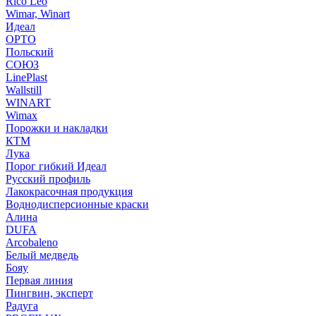
Rico Leo
Wimar, Winart
Идеал
ОРТО
Польский
СОЮЗ
LinePlast
Wallstill
WINART
Wimax
Порожки и накладки
КТМ
Лука
Порог гибкий Идеал
Русский профиль
Лакокрасочная продукция
Воднодисперсионные краски
Алина
DUFA
Arcobaleno
Белый медведь
Бояу
Первая линия
Пингвин, эксперт
Радуга