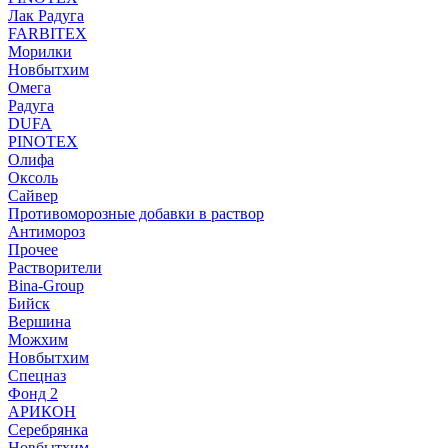
Лак Радуга
FARBITEX
Морилки
Новбытхим
Омега
Радуга
DUFA
PINOTEX
Олифа
Оксоль
Сайвер
Противоморозные добавки в раствор
Антимороз
Прочее
Растворители
Bina-Group
Бийск
Вершина
Можхим
Новбытхим
Спецназ
Фонд 2
АРИКОН
Серебрянка
Новбытхим