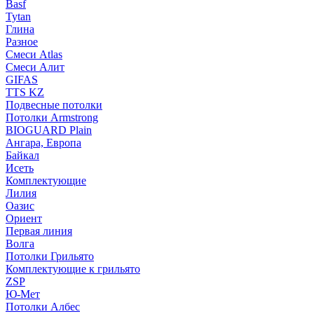
Basf
Tytan
Глина
Разное
Смеси Atlas
Смеси Алит
GIFAS
TTS KZ
Подвесные потолки
Потолки Armstrong
BIOGUARD Plain
Ангара, Европа
Байкал
Исеть
Комплектующие
Лилия
Оазис
Ориент
Первая линия
Волга
Потолки Грильято
Комплектующие к грильято
ZSP
Ю-Мет
Потолки Албес