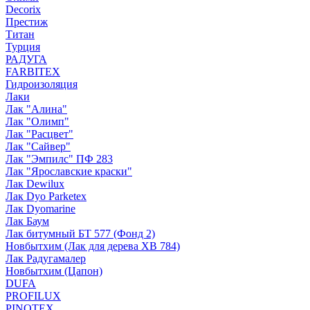
Decorix
Престиж
Титан
Турция
РАДУГА
FARBITEX
Гидроизоляция
Лаки
Лак "Алина"
Лак "Олимп"
Лак "Расцвет"
Лак "Сайвер"
Лак "Эмпилс" ПФ 283
Лак "Ярославские краски"
Лак Dewilux
Лак Dyo Parketex
Лак Dyomarine
Лак Баум
Лак битумный БТ 577 (Фонд 2)
Новбытхим (Лак для дерева ХВ 784)
Лак Радугамалер
Новбытхим (Цапон)
DUFA
PROFILUX
PINOTEX