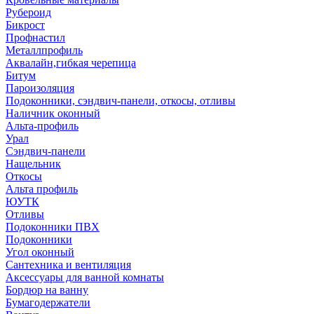
Рубероид
Бикрост
Профнастил
Металлпрофиль
Аквалайн,гибкая черепица
Битум
Пароизоляция
Подоконники, сэндвич-панели, откосы, отливы
Наличник оконный
Альта-профиль
Урал
Сэндвич-панели
Нащельник
Откосы
Альта профиль
ЮУТК
Отливы
Подоконники ПВХ
Подоконники
Угол оконный
Сантехника и вентиляция
Аксессуары для ванной комнаты
Бордюр на ванну
Бумагодержатели