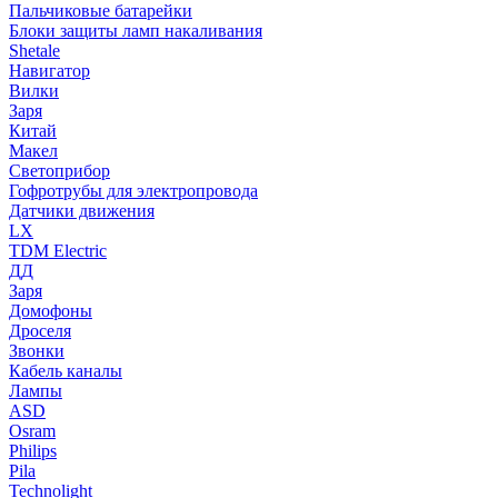
Пальчиковые батарейки
Блоки защиты ламп накаливания
Shetale
Навигатор
Вилки
Заря
Китай
Макел
Светоприбор
Гофротрубы для электропровода
Датчики движения
LX
TDM Electric
ДД
Заря
Домофоны
Дроселя
Звонки
Кабель каналы
Лампы
ASD
Osram
Philips
Pila
Technolight