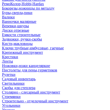
РемоКолор,Hobbi,Hardax
Бокорезы,ножницы по металлу
Буры,сверла,пики
Валики
Ванночки малярные
Веревки,шнуры
Диски отрезные
Емкости строительные
Задвижки, ручки-скобы
Кисти,макловицы
Ключи трубные,имбусовые, гаечные
Крепежный инструмент
Крестики
Ленты
Ножовки,ножи канцеляркие
Пистолеты для пены,герметиков
Рулетки
Садовый инвентарь
Светильники
Скобы для степлера
Столярно - слесарный инструмент
Стремянки
Строительно - отделочный инструмент
Угольники
Уровни