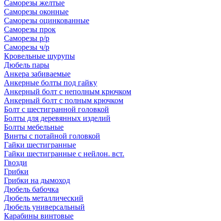
Саморезы желтые
Саморезы оконные
Саморезы оцинкованные
Саморезы прок
Саморезы р/р
Саморезы ч/р
Кровельные шурупы
Дюбель пары
Анкера забиваемые
Анкерные болты под гайку
Анкерный болт с неполным крючком
Анкерный болт с полным крючком
Болт с шестигранной головкой
Болты для деревянных изделий
Болты мебельные
Винты с потайной головкой
Гайки шестигранные
Гайки шестигранные с нейлон. вст.
Гвозди
Грибки
Грибки на дымоход
Дюбель бабочка
Дюбель металлический
Дюбель универсальный
Карабины винтовые