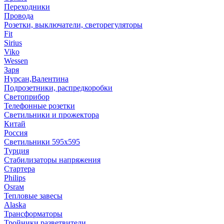
Переходники
Провода
Розетки, выключатели, светорегуляторы
Fit
Sirius
Viko
Wessen
Заря
Нурсан,Валентина
Подрозетники, распредкоробки
Светоприбор
Телефонные розетки
Светильники и прожектора
Китай
Россия
Светильники 595х595
Турция
Стабилизаторы напряжения
Стартера
Philips
Оsrам
Тепловые завесы
Alaska
Трансформаторы
Тройники,разветвители