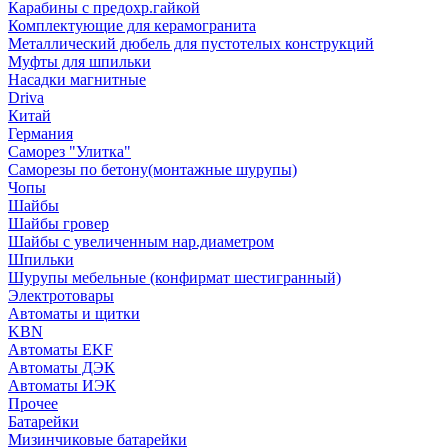
Карабины с предохр.гайкой
Комплектующие для керамогранита
Металлический дюбель для пустотелых конструкций
Муфты для шпильки
Насадки магнитные
Driva
Китай
Германия
Саморез "Улитка"
Саморезы по бетону(монтажные шурупы)
Чопы
Шайбы
Шайбы гровер
Шайбы с увеличенным нар.диаметром
Шпильки
Шурупы мебельные (конфирмат шестигранный)
Электротовары
Автоматы и щитки
KBN
Автоматы EKF
Автоматы ДЭК
Автоматы ИЭК
Прочее
Батарейки
Мизинчиковые батарейки