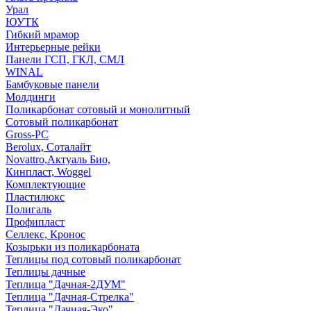
Урал
ЮУТК
Гибкий мрамор
Интерьерные рейки
Панели ГСП, ГКЛ, СМЛ
WINAL
Бамбуковые панели
Молдинги
Поликарбонат сотовый и монолитный
Сотовый поликарбонат
Gross-PC
Berolux, Соталайт
Novattro,Актуаль Био,
Кинпласт, Woggel
Комплектующие
Пластилюкс
Полигаль
Профипласт
Селлекс, Кронос
Козырьки из поликарбоната
Теплицы под сотовый поликарбонат
Теплицы дачные
Теплица "Дачная-2ДУМ"
Теплица "Дачная-Стрелка"
Теплица "Дачная-Эко"