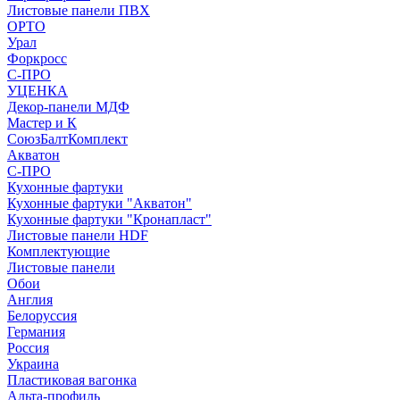
Листовые панели ПВХ
ОРТО
Урал
Форкросс
С-ПРО
УЦЕНКА
Декор-панели МДФ
Мастер и К
СоюзБалтКомплект
Акватон
С-ПРО
Кухонные фартуки
Кухонные фартуки "Акватон"
Кухонные фартуки "Кронапласт"
Листовые панели HDF
Комплектующие
Листовые панели
Обои
Англия
Белоруссия
Германия
Россия
Украина
Пластиковая вагонка
Альта-профиль