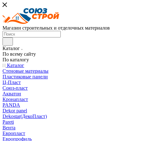
Магазин строительных и отделочных материалов
Каталог
По всему сайту
По каталогу
Каталог
Стеновые материалы
Пластиковые панели
Ц-Пласт
Союз-пласт
Акватон
Кронапласт
PANDA
Dekor panel
Dekostar(ДекоПласт)
Pareti
Вента
Европласт
Европрофиль