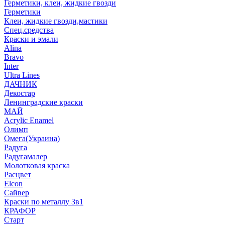
Герметики, клеи, жидкие гвозди
Герметики
Клеи, жидкие гвозди,мастики
Спец.средства
Краски и эмали
Alina
Bravo
Inter
Ultra Lines
ДАЧНИК
Декостар
Ленинградские краски
МАЙ
Acrylic Enamel
Олимп
Омега(Украина)
Радуга
Радугамалер
Молотковая краска
Расцвет
Elcon
Сайвер
Краски по металлу 3в1
КРАФОР
Старт