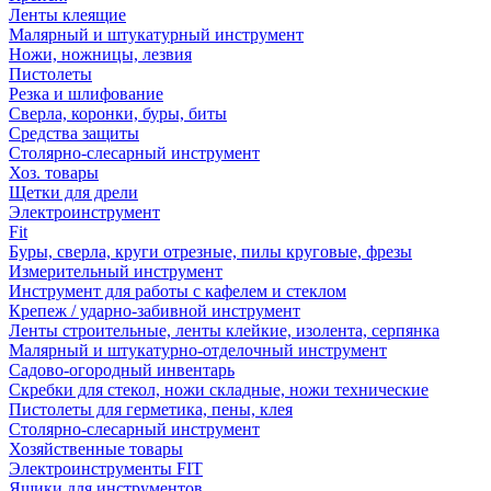
Ленты клеящие
Малярный и штукатурный инструмент
Ножи, ножницы, лезвия
Пистолеты
Резка и шлифование
Сверла, коронки, буры, биты
Средства защиты
Столярно-слесарный инструмент
Хоз. товары
Щетки для дрели
Электроинструмент
Fit
Буры, сверла, круги отрезные, пилы круговые, фрезы
Измерительный инструмент
Инструмент для работы с кафелем и стеклом
Крепеж / ударно-забивной инструмент
Ленты строительные, ленты клейкие, изолента, серпянка
Малярный и штукатурно-отделочный инструмент
Садово-огородный инвентарь
Скребки для стекол, ножи складные, ножи технические
Пистолеты для герметика, пены, клея
Столярно-слесарный инструмент
Хозяйственные товары
Электроинструменты FIT
Ящики для инструментов