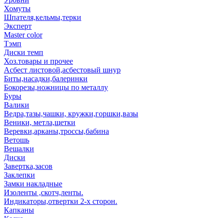
Хомуты
Шпателя,кельмы,терки
Эксперт
Master color
Тэмп
Диски темп
Хоз.товары и прочее
Асбест листовой,асбестовый шнур
Биты,насадки,балеринки
Бокорезы,ножницы по металлу
Буры
Валики
Ведра,тазы,чашки, кружки,горшки,вазы
Веники, метла,щетки
Веревки,арканы,троссы,бабина
Ветошь
Вешалки
Диски
Завертка,засов
Заклепки
Замки накладные
Изоленты ,скотч,ленты.
Индикаторы,отвертки 2-х сторон.
Капканы