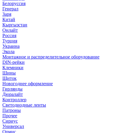
Белоруссия
Генерал
Заря
Китай
Кыргызстан
Онлайт
Россия
Турция
Украина
Экола
Монтажное и распределительное оборудование
DIN-рейки
Клемники
Шины
Щиток
Новогоднее оформление
Гирлянды
Дюралайт
Контроллер
Светодиодные ленты
Патроны
Прочее
Сириус
Универсал
Ормис