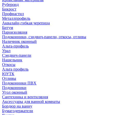
Рубероид
Бикрост
Профнастил
Металлпрофиль
Аквалайн,гибкая черепица
Битум
Пароизоляция
Подоконники, сэндвич-панели, откосы, отливы
Наличник оконный
Альта-профиль
Урал
Сэндвич-панели
Нащельник
Откосы
Альта профиль
ЮУТК
Отливы
Подоконники ПВХ
Подоконники
Угол оконный
Сантехника и вентиляция
Аксессуары для ванной комнаты
Бордюр на ванну
Бумагодержатели