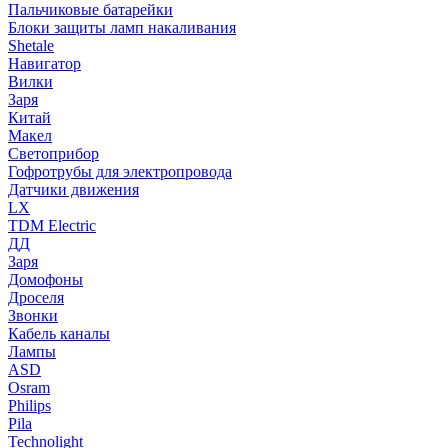
Пальчиковые батарейки
Блоки защиты ламп накаливания
Shetale
Навигатор
Вилки
Заря
Китай
Макел
Светоприбор
Гофротрубы для электропровода
Датчики движения
LX
TDM Electric
ДД
Заря
Домофоны
Дроселя
Звонки
Кабель каналы
Лампы
ASD
Osram
Philips
Pila
Technolight