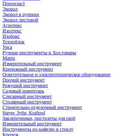
Пенопласт
Экорол
Экорол в рулонах
Экорол листовой
Агротекс
Изолтекс
Изобокс
Техноблок
Урса
Ручные инструменты и Хоз.товары
Matrix
Измерительный инструмент
Крепежный инструмент
Осветительное и электротехническое оборудование
Прочий инструмент
Режущий инструмент
Садовый инвентарь
Слесарный инструмент
Столярный инструмент
Строительно-отделочный инструмент
Stayer, Зубр, Kraftool
Заклепочники, пистолеты для скоб
Измерительный инструмент
Инструменты по кафелю и стеклу
Крепеж