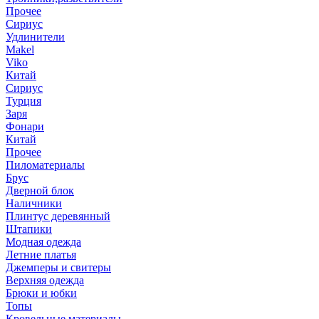
Прочее
Сириус
Удлинители
Makel
Viko
Китай
Сириус
Турция
Заря
Фонари
Китай
Прочее
Пиломатериалы
Брус
Дверной блок
Наличники
Плинтус деревянный
Штапики
Модная одежда
Летние платья
Джемперы и свитеры
Верхняя одежда
Брюки и юбки
Топы
Кровельные материалы