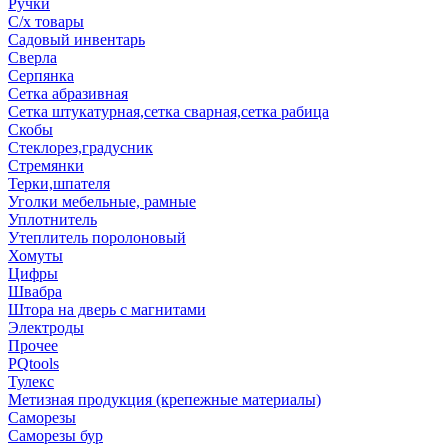
Ручки
С/х товары
Садовый инвентарь
Сверла
Серпянка
Сетка абразивная
Сетка штукатурная,сетка сварная,сетка рабица
Скобы
Стеклорез,градусник
Стремянки
Терки,шпателя
Уголки мебельные, рамные
Уплотнитель
Утеплитель поролоновый
Хомуты
Цифры
Швабра
Штора на дверь с магнитами
Электроды
Прочее
PQtools
Тулекс
Метизная продукция (крепежные материалы)
Саморезы
Саморезы бур