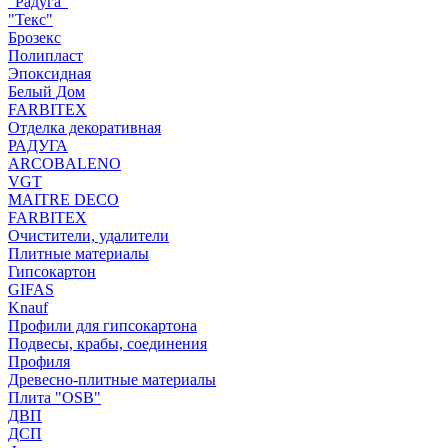
"Радуга"
"Текс"
Брозекс
Полипласт
Эпоксидная
Белый Дом
FARBITEX
Отделка декоративная
РАДУГА
ARCOBALENO
VGT
MAITRE DECO
FARBITEX
Очистители, удалители
Плитные материалы
Гипсокартон
GIFAS
Knauf
Профили для гипсокартона
Подвесы, крабы, соединения
Профиля
Древесно-плитные материалы
Плита "OSB"
ДВП
ДСП