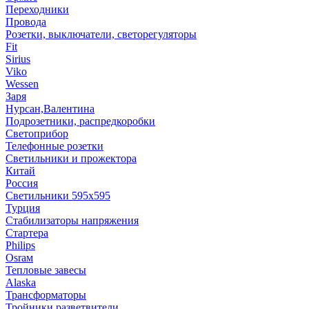
Переходники
Провода
Розетки, выключатели, светорегуляторы
Fit
Sirius
Viko
Wessen
Заря
Нурсан,Валентина
Подрозетники, распредкоробки
Светоприбор
Телефонные розетки
Светильники и прожектора
Китай
Россия
Светильники 595х595
Турция
Стабилизаторы напряжения
Стартера
Philips
Оsrам
Тепловые завесы
Alaska
Трансформаторы
Тройники,разветвители