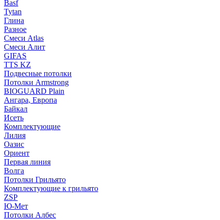
Basf
Tytan
Глина
Разное
Смеси Atlas
Смеси Алит
GIFAS
TTS KZ
Подвесные потолки
Потолки Armstrong
BIOGUARD Plain
Ангара, Европа
Байкал
Исеть
Комплектующие
Лилия
Оазис
Ориент
Первая линия
Волга
Потолки Грильято
Комплектующие к грильято
ZSP
Ю-Мет
Потолки Албес