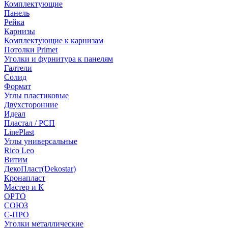
Комплектующие
Панель
Рейка
Карнизы
Комплектующие к карнизам
Потолки Primet
Уголки и фурнитура к панелям
Галтели
Солид
Формат
Углы пластиковые
Двухсторонние
Идеал
Пластал / РСП
LinePlast
Углы универсальные
Rico Leo
Витим
ДекоПласт(Dekostar)
Кронапласт
Мастер и К
ОРТО
СОЮЗ
С-ПРО
Уголки металлические