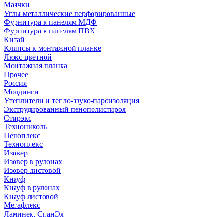
Маячки
Углы металлические перфорированные
Фурнитура к панелям МДФ
Фурнитура к панелям ПВХ
Китай
Клипсы к монтажной планке
Люкс цветной
Монтажная планка
Прочее
Россия
Молдинги
Утеплители и тепло-звуко-пароизоляция
Экструдированный пенополистирол
Стирэкс
Технониколь
Пеноплекс
Техноплекс
Изовер
Изовер в рулонах
Изовер листовой
Кнауф
Кнауф в рулонах
Кнауф листовой
Мегафлекс
Ламинек, СпанЭл