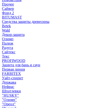
Прочее
Сайвер
Фонд 2
BITUMAST
Средства защиты древесины
Betek
Wald
Декор-защита
Олимп
Палиж
Радуга
Сайтекс
Текс
PROFIWOOD
Защита для бань и саун
Первая линия
FARBITEX
Уайт-спирит
Держава
Нефрас
Шпатлевки
"HUSKY"
"Олимп"
"Ореол"