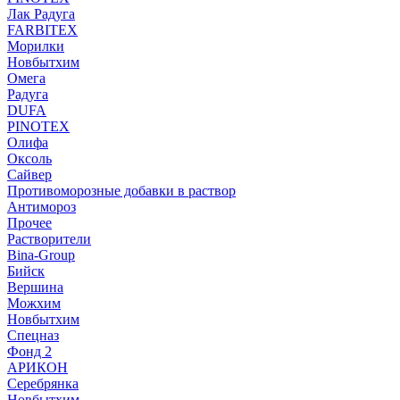
Лак Радуга
FARBITEX
Морилки
Новбытхим
Омега
Радуга
DUFA
PINOTEX
Олифа
Оксоль
Сайвер
Противоморозные добавки в раствор
Антимороз
Прочее
Растворители
Bina-Group
Бийск
Вершина
Можхим
Новбытхим
Спецназ
Фонд 2
АРИКОН
Серебрянка
Новбытхим