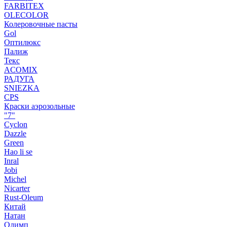
FARBITEX
OLECOLOR
Колеровочные пасты
Gol
Оптилюкс
Палиж
Текс
ACOMIX
РАДУГА
SNIEZKA
CPS
Краски аэрозольные
"7"
Cyclon
Dazzle
Green
Hao li se
Inral
Jobi
Michel
Nicarter
Rust-Oleum
Китай
Натан
Олимп