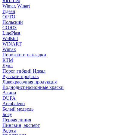
Rico Leo
Wimar, Winart
Идеал
ОРТО
Польский
СОЮЗ
LinePlast
Wallstill
WINART
Wimax
Порожки и накладки
КТМ
Лука
Порог гибкий Идеал
Русский профиль
Лакокрасочная продукция
Воднодисперсионные краски
Алина
DUFA
Arcobaleno
Белый медведь
Бояу
Первая линия
Пингвин, эксперт
Радуга