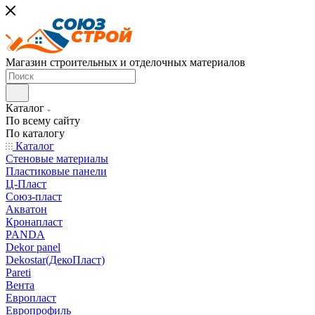
Магазин строительных и отделочных материалов
Каталог
По всему сайту
По каталогу
Каталог
Стеновые материалы
Пластиковые панели
Ц-Пласт
Союз-пласт
Акватон
Кронапласт
PANDA
Dekor panel
Dekostar(ДекоПласт)
Pareti
Вента
Европласт
Европрофиль