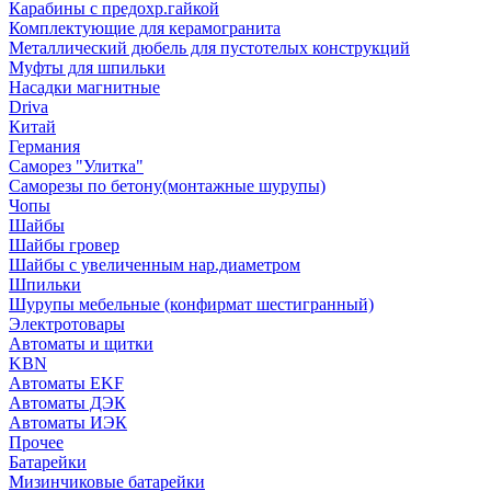
Карабины с предохр.гайкой
Комплектующие для керамогранита
Металлический дюбель для пустотелых конструкций
Муфты для шпильки
Насадки магнитные
Driva
Китай
Германия
Саморез "Улитка"
Саморезы по бетону(монтажные шурупы)
Чопы
Шайбы
Шайбы гровер
Шайбы с увеличенным нар.диаметром
Шпильки
Шурупы мебельные (конфирмат шестигранный)
Электротовары
Автоматы и щитки
KBN
Автоматы EKF
Автоматы ДЭК
Автоматы ИЭК
Прочее
Батарейки
Мизинчиковые батарейки