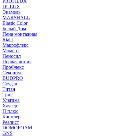
PROFILUX
DULUX
Энамель
MARSHALL
Elastic Color
Белый Дом
Пена монтажная
Rialit
Макрофлекс
Момент
Пеносил
Первая линия
ПроФлекс
Секоном
BUDPRO
Соудал
Титан
Трис
Ультима
Хаусер
П плюс
Канцлер
Реалист
DOMOFOAM
GNS