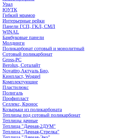
Урал
ЮУТК
Гибкий мрамор
Интерьерные рейки
Панели ГСП, ГКЛ, СМЛ
WINAL
Бамбуковые панели
Молдинги
Поликарбонат сотовый и монолитный
Сотовый поликарбонат
Gross-PC
Berolux, Соталайт
Novattro,Актуаль Био,
Кинпласт, Woggel
Комплектующие
Пластилюкс
Полигаль
Профипласт
Селлекс, Кронос
Козырьки из поликарбоната
Теплицы под сотовый поликарбонат
Теплицы дачные
Теплица "Дачная-2ДУМ"
Теплица "Дачная-Стрелка"
Теплица "Дачная-Эко"