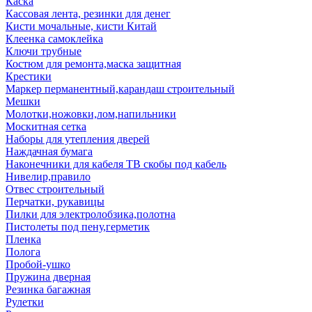
Каска
Кассовая лента, резинки для денег
Кисти мочальные, кисти Китай
Клеенка самоклейка
Ключи трубные
Костюм для ремонта,маска защитная
Крестики
Маркер перманентный,карандаш строительный
Мешки
Молотки,ножовки,лом,напильники
Москитная сетка
Наборы для утепления дверей
Наждачная бумага
Наконечники для кабеля ТВ скобы под кабель
Нивелир,правило
Отвес строительный
Перчатки, рукавицы
Пилки для электролобзика,полотна
Пистолеты под пену,герметик
Пленка
Полога
Пробой-ушко
Пружина дверная
Резинка багажная
Рулетки