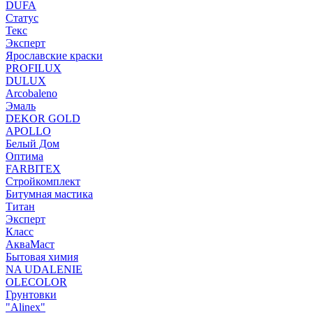
DUFA
Статус
Текс
Эксперт
Ярославские краски
PROFILUX
DULUX
Arcobaleno
Эмаль
DEKOR GOLD
APOLLO
Белый Дом
Оптима
FARBITEX
Стройкомплект
Битумная мастика
Титан
Эксперт
Класс
АкваМаст
Бытовая химия
NA UDALENIE
OLECOLOR
Грунтовки
"Alinex"