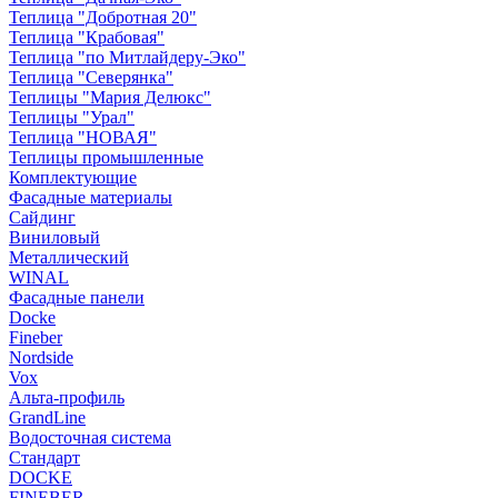
Теплица "Добротная 20"
Теплица "Крабовая"
Теплица "по Митлайдеру-Эко"
Теплица "Северянка"
Теплицы "Мария Делюкс"
Теплицы "Урал"
Теплица "НОВАЯ"
Теплицы промышленные
Комплектующие
Фасадные материалы
Сайдинг
Виниловый
Металлический
WINAL
Фасадные панели
Docke
Fineber
Nordside
Vox
Альта-профиль
GrandLine
Водосточная система
Стандарт
DOCKE
FINEBER