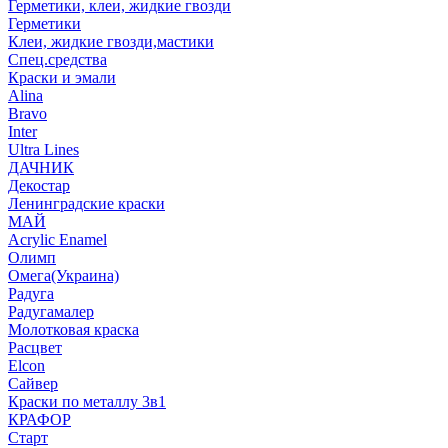
Герметики, клеи, жидкие гвозди
Герметики
Клеи, жидкие гвозди,мастики
Спец.средства
Краски и эмали
Alina
Bravo
Inter
Ultra Lines
ДАЧНИК
Декостар
Ленинградские краски
МАЙ
Acrylic Enamel
Олимп
Омега(Украина)
Радуга
Радугамалер
Молотковая краска
Расцвет
Elcon
Сайвер
Краски по металлу 3в1
КРАФОР
Старт