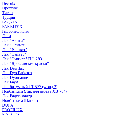
Decorix
Престиж
Титан
Турция
РАДУГА
FARBITEX
Гидроизоляция
Лаки
Лак "Алина"
Лак "Олимп"
Лак "Расцвет"
Лак "Сайвер"
Лак "Эмпилс" ПФ 283
Лак "Ярославские краски"
Лак Dewilux
Лак Dyo Parketex
Лак Dyomarine
Лак Баум
Лак битумный БТ 577 (Фонд 2)
Новбытхим (Лак для дерева ХВ 784)
Лак Радугамалер
Новбытхим (Цапон)
DUFA
PROFILUX
PINOTEX