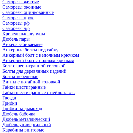
Саморезы желтые
Саморезы оконные
Саморезы оцинкованные
Саморезы прок
Саморезы р/р
Саморезы ч/р
Кровельные шурупы
Дюбель пары
Анкера забиваемые
Анкерные болты под гайку
Анкерный болт с неполным крючком
Анкерный болт с полным крючком
Болт с шестигранной головкой
Болты для деревянных изделий
Болты мебельные
Винты с потайной головкой
Гайки шестигранные
Гайки шестигранные с нейлон. вст.
Гвозди
Грибки
Грибки на дымоход
Дюбель бабочка
Дюбель металлический
Дюбель универсальный
Карабины винтовые