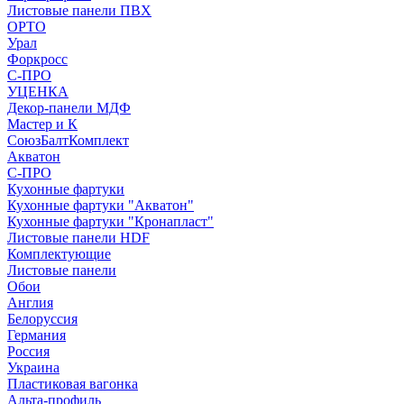
Листовые панели ПВХ
ОРТО
Урал
Форкросс
С-ПРО
УЦЕНКА
Декор-панели МДФ
Мастер и К
СоюзБалтКомплект
Акватон
С-ПРО
Кухонные фартуки
Кухонные фартуки "Акватон"
Кухонные фартуки "Кронапласт"
Листовые панели HDF
Комплектующие
Листовые панели
Обои
Англия
Белоруссия
Германия
Россия
Украина
Пластиковая вагонка
Альта-профиль