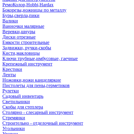
РемоКолор,Hobbi,Hardax
Бокорезы,ножницы по металлу
Буры,сверла,пики
Валики
Ванночки малярные
Веревки,шнуры
Диски отрезные
Емкости строительные
Задвижки, ручки-скобы
Кисти,макловицы
Ключи трубные,имбусовые, гаечные
Крепежный инструмент
Крестики
Ленты
Ножовки,ножи канцеляркие
Пистолеты для пены,герметиков
Рулетки
Садовый инвентарь
Светильники
Скобы для степлера
Столярно - слесарный инструмент
Стремянки
Строительно - отделочный инструмент
Угольники
Уровни