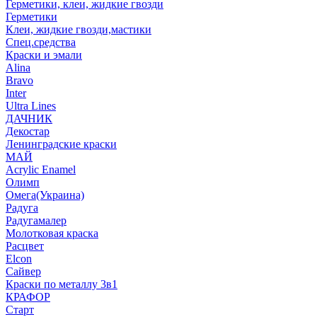
Герметики, клеи, жидкие гвозди
Герметики
Клеи, жидкие гвозди,мастики
Спец.средства
Краски и эмали
Alina
Bravo
Inter
Ultra Lines
ДАЧНИК
Декостар
Ленинградские краски
МАЙ
Acrylic Enamel
Олимп
Омега(Украина)
Радуга
Радугамалер
Молотковая краска
Расцвет
Elcon
Сайвер
Краски по металлу 3в1
КРАФОР
Старт