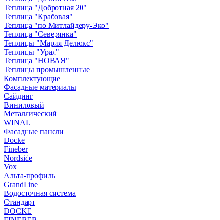
Теплица "Добротная 20"
Теплица "Крабовая"
Теплица "по Митлайдеру-Эко"
Теплица "Северянка"
Теплицы "Мария Делюкс"
Теплицы "Урал"
Теплица "НОВАЯ"
Теплицы промышленные
Комплектующие
Фасадные материалы
Сайдинг
Виниловый
Металлический
WINAL
Фасадные панели
Docke
Fineber
Nordside
Vox
Альта-профиль
GrandLine
Водосточная система
Стандарт
DOCKE
FINEBER