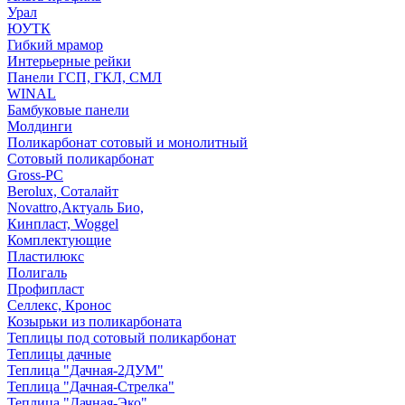
Урал
ЮУТК
Гибкий мрамор
Интерьерные рейки
Панели ГСП, ГКЛ, СМЛ
WINAL
Бамбуковые панели
Молдинги
Поликарбонат сотовый и монолитный
Сотовый поликарбонат
Gross-PC
Berolux, Соталайт
Novattro,Актуаль Био,
Кинпласт, Woggel
Комплектующие
Пластилюкс
Полигаль
Профипласт
Селлекс, Кронос
Козырьки из поликарбоната
Теплицы под сотовый поликарбонат
Теплицы дачные
Теплица "Дачная-2ДУМ"
Теплица "Дачная-Стрелка"
Теплица "Дачная-Эко"