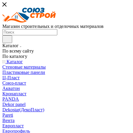
Магазин строительных и отделочных материалов
Каталог
По всему сайту
По каталогу
Каталог
Стеновые материалы
Пластиковые панели
Ц-Пласт
Союз-пласт
Акватон
Кронапласт
PANDA
Dekor panel
Dekostar(ДекоПласт)
Pareti
Вента
Европласт
Европрофиль