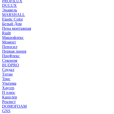
PROFILUX
DULUX
Энамель
MARSHALL
Elastic Color
Белый Дом
Пена монтажная
Rialit
Макрофлекс
Момент
Пеносил
Первая линия
ПроФлекс
Секоном
BUDPRO
Соудал
Титан
Трис
Ультима
Хаусер
П плюс
Канцлер
Реалист
DOMOFOAM
GNS