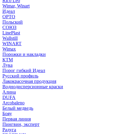
Rico Leo
Wimar, Winart
Идеал
ОРТО
Польский
СОЮЗ
LinePlast
Wallstill
WINART
Wimax
Порожки и накладки
КТМ
Лука
Порог гибкий Идеал
Русский профиль
Лакокрасочная продукция
Воднодисперсионные краски
Алина
DUFA
Arcobaleno
Белый медведь
Бояу
Первая линия
Пингвин, эксперт
Радуга