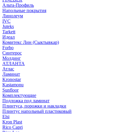
Альта-Профиль
Напольные покрытия
Линолеум
IVC
Juteks
Tarkett
Идеал
Комитекс Лин (Сыктывкар)
Forbo
Синтерос
Молдинг
АТЛАНТА
Атлас
Ламинат
Kronostar
Kastamonu
Sunfloor
Комплектующие
Подложка под ламинат
Плинтуса, порожки и накладки
Плинтус напольный пластиковый
Elsi
Kron Plast
Rico Capri