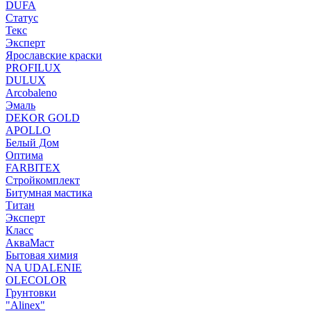
DUFA
Статус
Текс
Эксперт
Ярославские краски
PROFILUX
DULUX
Arcobaleno
Эмаль
DEKOR GOLD
APOLLO
Белый Дом
Оптима
FARBITEX
Стройкомплект
Битумная мастика
Титан
Эксперт
Класс
АкваМаст
Бытовая химия
NA UDALENIE
OLECOLOR
Грунтовки
"Alinex"