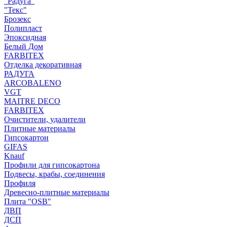
"Радуга"
"Текс"
Брозекс
Полипласт
Эпоксидная
Белый Дом
FARBITEX
Отделка декоративная
РАДУГА
ARCOBALENO
VGT
MAITRE DECO
FARBITEX
Очистители, удалители
Плитные материалы
Гипсокартон
GIFAS
Knauf
Профили для гипсокартона
Подвесы, крабы, соединения
Профиля
Древесно-плитные материалы
Плита "OSB"
ДВП
ДСП