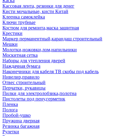
Каска
Кассовая лента, резинки для денег
Кисти мочальные, кисти Китай
Клеенка самоклейка
Ключи трубные
Костюм для ремонта,маска защитная
Крестики
Маркер перманентный,карандаш строительный
Мешки
Молотки,ножовки,лом,напильники
Москитная сетка
Наборы для утепления дверей
Наждачная бумага
Наконечники для кабеля ТВ скобы под кабель
Нивелир,правило
Отвес строительный
Перчатки, рукавицы
Пилки для электролобзика,полотна
Пистолеты под пену,герметик
Пленка
Полога
Пробой-ушко
Пружина дверная
Резинка багажная
Рулетки