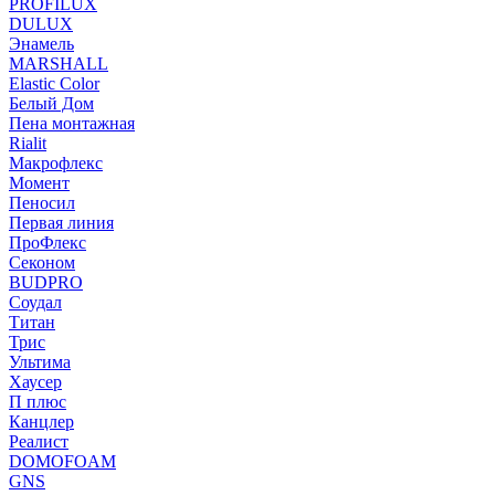
PROFILUX
DULUX
Энамель
MARSHALL
Elastic Color
Белый Дом
Пена монтажная
Rialit
Макрофлекс
Момент
Пеносил
Первая линия
ПроФлекс
Секоном
BUDPRO
Соудал
Титан
Трис
Ультима
Хаусер
П плюс
Канцлер
Реалист
DOMOFOAM
GNS