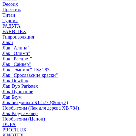
Decorix
Престиж
Титан
Турция
РАДУГА
FARBITEX
Гидроизоляция
Лаки
Лак "Алина"
Лак "Олимп"
Лак "Расцвет"
Лак "Сайвер"
Лак "Эмпилс" ПФ 283
Лак "Ярославские краски"
Лак Dewilux
Лак Dyo Parketex
Лак Dyomarine
Лак Баум
Лак битумный БТ 577 (Фонд 2)
Новбытхим (Лак для дерева ХВ 784)
Лак Радугамалер
Новбытхим (Цапон)
DUFA
PROFILUX
PINOTEX