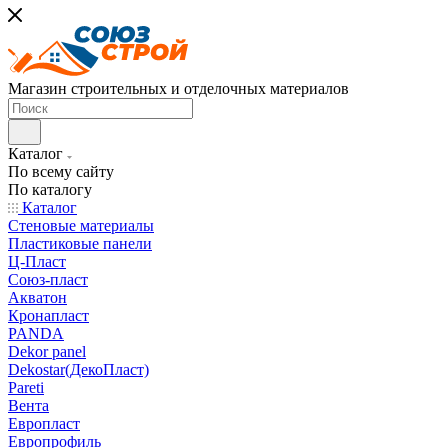
Магазин строительных и отделочных материалов
Каталог
По всему сайту
По каталогу
Каталог
Стеновые материалы
Пластиковые панели
Ц-Пласт
Союз-пласт
Акватон
Кронапласт
PANDA
Dekor panel
Dekostar(ДекоПласт)
Pareti
Вента
Европласт
Европрофиль