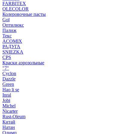
FARBITEX
OLECOLOR
Колеровочные пасты
Gol
Оптилюкс
Палиж
Текс
ACOMIX
РАДУГА
SNIEZKA
CPS
Краски аэрозольные
"7"
Cyclon
Dazzle
Green
Hao li se
Inral
Jobi
Michel
Nicarter
Rust-Oleum
Китай
Натан
Олимп