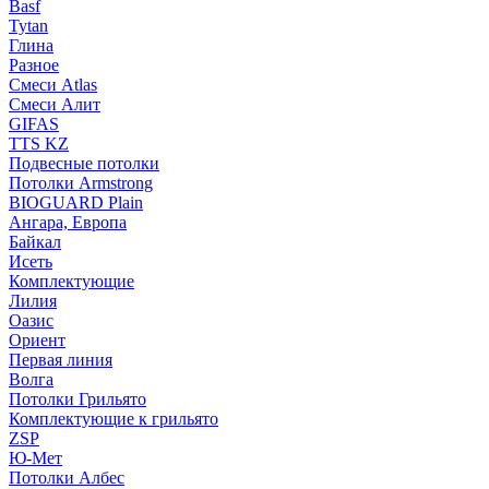
Basf
Tytan
Глина
Разное
Смеси Atlas
Смеси Алит
GIFAS
TTS KZ
Подвесные потолки
Потолки Armstrong
BIOGUARD Plain
Ангара, Европа
Байкал
Исеть
Комплектующие
Лилия
Оазис
Ориент
Первая линия
Волга
Потолки Грильято
Комплектующие к грильято
ZSP
Ю-Мет
Потолки Албес