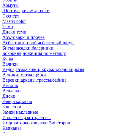
Хомуты
Шпателя,кельмы,терки
Эксперт
Master color
Тэмп
Диски темп
Хоз.товары и прочее
Асбест листовой,асбестовый шнур
Биты,насадки,балеринки
Бокорезы,ножницы по металлу
Буры
Валики
Ведра,тазы,чашки, кружки,горшки,вазы
Веники, метла,щетки
Веревки,арканы,троссы,бабина
Ветошь
Вешалки
Диски
Завертка,засов
Заклепки
Замки накладные
Изоленты ,скотч,ленты.
Индикаторы,отвертки 2-х сторон.
Капканы