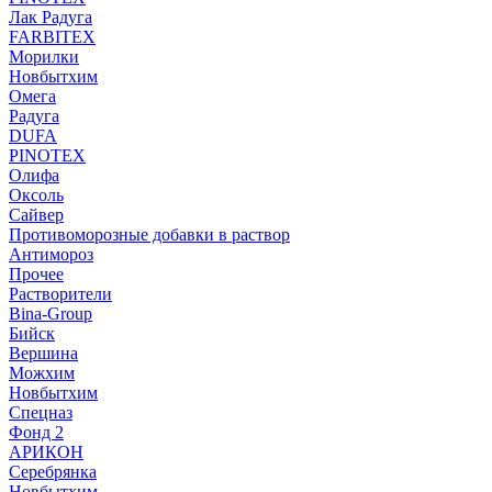
Лак Радуга
FARBITEX
Морилки
Новбытхим
Омега
Радуга
DUFA
PINOTEX
Олифа
Оксоль
Сайвер
Противоморозные добавки в раствор
Антимороз
Прочее
Растворители
Bina-Group
Бийск
Вершина
Можхим
Новбытхим
Спецназ
Фонд 2
АРИКОН
Серебрянка
Новбытхим