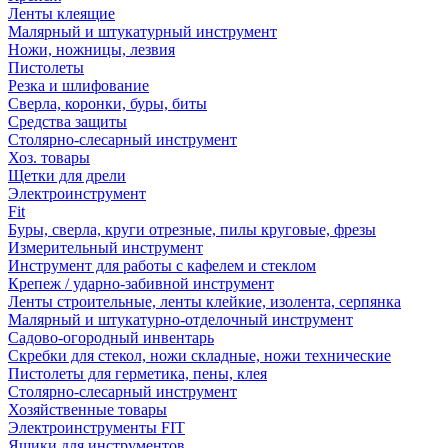
Ленты клеящие
Малярный и штукатурный инструмент
Ножи, ножницы, лезвия
Пистолеты
Резка и шлифование
Сверла, коронки, буры, биты
Средства защиты
Столярно-слесарный инструмент
Хоз. товары
Щетки для дрели
Электроинструмент
Fit
Буры, сверла, круги отрезные, пилы круговые, фрезы
Измерительный инструмент
Инструмент для работы с кафелем и стеклом
Крепеж / ударно-забивной инструмент
Ленты строительные, ленты клейкие, изолента, серпянка
Малярный и штукатурно-отделочный инструмент
Садово-огородный инвентарь
Скребки для стекол, ножи складные, ножи технические
Пистолеты для герметика, пены, клея
Столярно-слесарный инструмент
Хозяйственные товары
Электроинструменты FIT
Ящики для инструментов