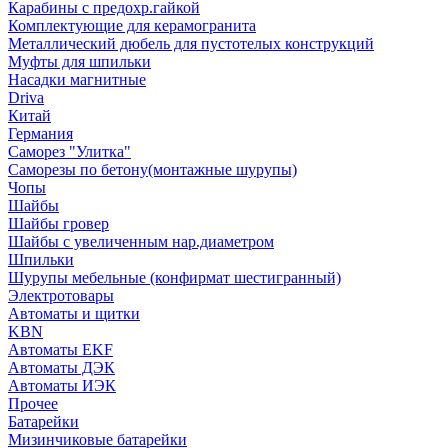
Карабины с предохр.гайкой
Комплектующие для керамогранита
Металлический дюбель для пустотелых конструкций
Муфты для шпильки
Насадки магнитные
Driva
Китай
Германия
Саморез "Улитка"
Саморезы по бетону(монтажные шурупы)
Чопы
Шайбы
Шайбы гровер
Шайбы с увеличенным нар.диаметром
Шпильки
Шурупы мебельные (конфирмат шестигранный)
Электротовары
Автоматы и щитки
KBN
Автоматы EKF
Автоматы ДЭК
Автоматы ИЭК
Прочее
Батарейки
Мизинчиковые батарейки