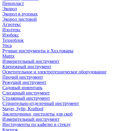
Пенопласт
Экорол
Экорол в рулонах
Экорол листовой
Агротекс
Изолтекс
Изобокс
Техноблок
Урса
Ручные инструменты и Хоз.товары
Matrix
Измерительный инструмент
Крепежный инструмент
Осветительное и электротехническое оборудование
Прочий инструмент
Режущий инструмент
Садовый инвентарь
Слесарный инструмент
Столярный инструмент
Строительно-отделочный инструмент
Stayer, Зубр, Kraftool
Заклепочники, пистолеты для скоб
Измерительный инструмент
Инструменты по кафелю и стеклу
Крепеж