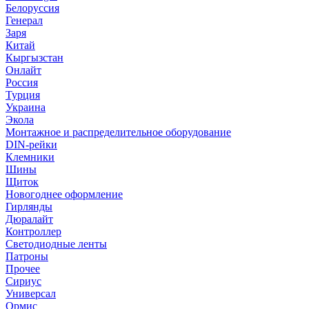
Белоруссия
Генерал
Заря
Китай
Кыргызстан
Онлайт
Россия
Турция
Украина
Экола
Монтажное и распределительное оборудование
DIN-рейки
Клемники
Шины
Щиток
Новогоднее оформление
Гирлянды
Дюралайт
Контроллер
Светодиодные ленты
Патроны
Прочее
Сириус
Универсал
Ормис