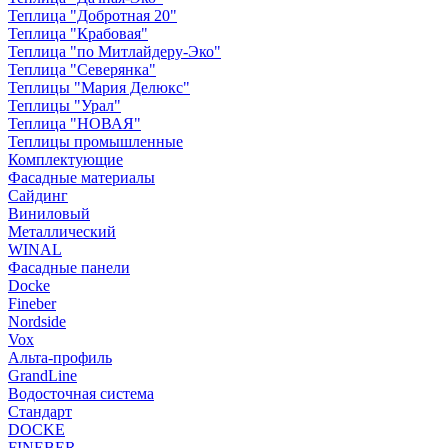
Теплица "Добротная 20"
Теплица "Крабовая"
Теплица "по Митлайдеру-Эко"
Теплица "Северянка"
Теплицы "Мария Делюкс"
Теплицы "Урал"
Теплица "НОВАЯ"
Теплицы промышленные
Комплектующие
Фасадные материалы
Сайдинг
Виниловый
Металлический
WINAL
Фасадные панели
Docke
Fineber
Nordside
Vox
Альта-профиль
GrandLine
Водосточная система
Стандарт
DOCKE
FINEBER