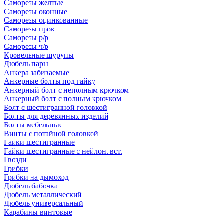
Саморезы желтые
Саморезы оконные
Саморезы оцинкованные
Саморезы прок
Саморезы р/р
Саморезы ч/р
Кровельные шурупы
Дюбель пары
Анкера забиваемые
Анкерные болты под гайку
Анкерный болт с неполным крючком
Анкерный болт с полным крючком
Болт с шестигранной головкой
Болты для деревянных изделий
Болты мебельные
Винты с потайной головкой
Гайки шестигранные
Гайки шестигранные с нейлон. вст.
Гвозди
Грибки
Грибки на дымоход
Дюбель бабочка
Дюбель металлический
Дюбель универсальный
Карабины винтовые