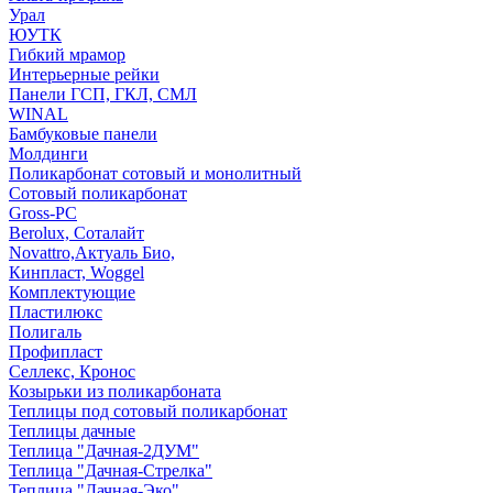
Урал
ЮУТК
Гибкий мрамор
Интерьерные рейки
Панели ГСП, ГКЛ, СМЛ
WINAL
Бамбуковые панели
Молдинги
Поликарбонат сотовый и монолитный
Сотовый поликарбонат
Gross-PC
Berolux, Соталайт
Novattro,Актуаль Био,
Кинпласт, Woggel
Комплектующие
Пластилюкс
Полигаль
Профипласт
Селлекс, Кронос
Козырьки из поликарбоната
Теплицы под сотовый поликарбонат
Теплицы дачные
Теплица "Дачная-2ДУМ"
Теплица "Дачная-Стрелка"
Теплица "Дачная-Эко"