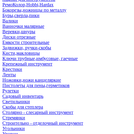
РемоКолор,Hobbi,Hardax
Бокорезы,ножницы по металлу
Буры,сверла,пики
Валики
Ванночки малярные
Веревки,шнуры
Диски отрезные
Емкости строительные
Задвижки, ручки-скобы
Кисти,макловицы
Ключи трубные,имбусовые, гаечные
Крепежный инструмент
Крестики
Ленты
Ножовки,ножи канцеляркие
Пистолеты для пены,герметиков
Рулетки
Садовый инвентарь
Светильники
Скобы для степлера
Столярно - слесарный инструмент
Стремянки
Строительно - отделочный инструмент
Угольники
Уровни