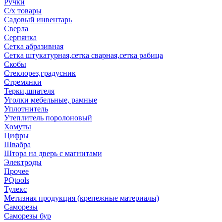
Ручки
С/х товары
Садовый инвентарь
Сверла
Серпянка
Сетка абразивная
Сетка штукатурная,сетка сварная,сетка рабица
Скобы
Стеклорез,градусник
Стремянки
Терки,шпателя
Уголки мебельные, рамные
Уплотнитель
Утеплитель поролоновый
Хомуты
Цифры
Швабра
Штора на дверь с магнитами
Электроды
Прочее
PQtools
Тулекс
Метизная продукция (крепежные материалы)
Саморезы
Саморезы бур