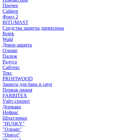
Прочее
Сайвер
Фонд 2
BITUMAST
Средства защиты древесины
Betek
Wald
Декор-защита
Олимп
Палиж
Радуга
Сайтекс
Текс
PROFIWOOD
Защита для бань и саун
Первая линия
FARBITEX
Уайт-спирит
Держава
Нефрас
Шпатлевки
"HUSKY"
"Олимп"
"Ореол"