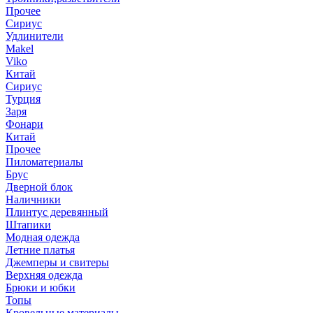
Прочее
Сириус
Удлинители
Makel
Viko
Китай
Сириус
Турция
Заря
Фонари
Китай
Прочее
Пиломатериалы
Брус
Дверной блок
Наличники
Плинтус деревянный
Штапики
Модная одежда
Летние платья
Джемперы и свитеры
Верхняя одежда
Брюки и юбки
Топы
Кровельные материалы