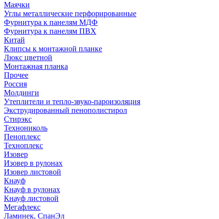
Маячки
Углы металлические перфорированные
Фурнитура к панелям МДФ
Фурнитура к панелям ПВХ
Китай
Клипсы к монтажной планке
Люкс цветной
Монтажная планка
Прочее
Россия
Молдинги
Утеплители и тепло-звуко-пароизоляция
Экструдированный пенополистирол
Стирэкс
Технониколь
Пеноплекс
Техноплекс
Изовер
Изовер в рулонах
Изовер листовой
Кнауф
Кнауф в рулонах
Кнауф листовой
Мегафлекс
Ламинек, СпанЭл