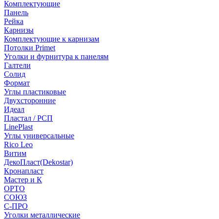
Комплектующие
Панель
Рейка
Карнизы
Комплектующие к карнизам
Потолки Primet
Уголки и фурнитура к панелям
Галтели
Солид
Формат
Углы пластиковые
Двухсторонние
Идеал
Пластал / РСП
LinePlast
Углы универсальные
Rico Leo
Витим
ДекоПласт(Dekostar)
Кронапласт
Мастер и К
ОРТО
СОЮЗ
С-ПРО
Уголки металлические