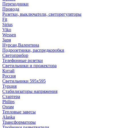
Переходники
Провода
Розетки, выключатели, светорегуляторы
Fit
Sirius
Viko
Wessen
Заря
Нурсан,Валентина
Подрозетники, распредкоробки
Светоприбор
Телефонные розетки
Светильники и прожектора
Китай
Россия
Светильники 595х595
Турция
Стабилизаторы напряжения
Стартера
Philips
Оsrам
Тепловые завесы
Alaska
Трансформаторы
Тройники,разветвители