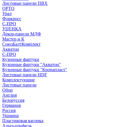
Листовые панели ПВХ
ОРТО
Урал
Форкросс
С-ПРО
УЦЕНКА
Декор-панели МДФ
Мастер и К
СоюзБалтКомплект
Акватон
С-ПРО
Кухонные фартуки
Кухонные фартуки "Акватон"
Кухонные фартуки "Кронапласт"
Листовые панели HDF
Комплектующие
Листовые панели
Обои
Англия
Белоруссия
Германия
Россия
Украина
Пластиковая вагонка
Альта-профиль