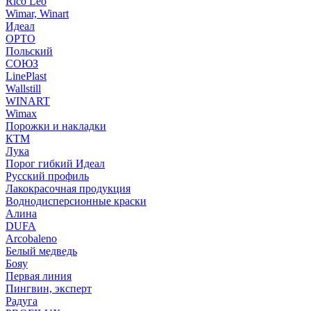
Rico Leo
Wimar, Winart
Идеал
ОРТО
Польский
СОЮЗ
LinePlast
Wallstill
WINART
Wimax
Порожки и накладки
КТМ
Лука
Порог гибкий Идеал
Русский профиль
Лакокрасочная продукция
Воднодисперсионные краски
Алина
DUFA
Arcobaleno
Белый медведь
Бояу
Первая линия
Пингвин, эксперт
Радуга