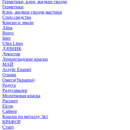
Герметики, клеи, жидкие гвозди
Герметики
Клеи, жидкие гвозди,мастики
Спец.средства
Краски и эмали
Alina
Bravo
Inter
Ultra Lines
ДАЧНИК
Декостар
Ленинградские краски
МАЙ
Acrylic Enamel
Олимп
Омега(Украина)
Радуга
Радугамалер
Молотковая краска
Расцвет
Elcon
Сайвер
Краски по металлу 3в1
КРАФОР
Старт