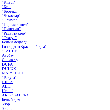
"Knauf"
"Бек"
"Брозекс"
"Декостар"
"Олимп"
"Первая линия"
"Пингвин"
"Радугамалер"
"Статус"
Белый медведь
Гизогрунт(Красивый дом)
"TAUDI"
Аусбау
Сылактау
DUFA
DULUX
MARSHALL
"Радуга"
GIFAS
ALIT
Henkel
ARCOBALENO
Белый дом
Узор
Эксперт