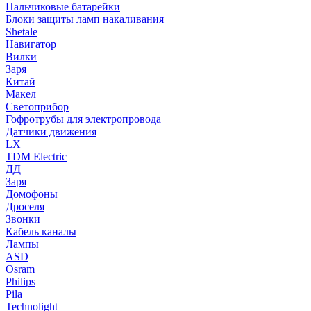
Пальчиковые батарейки
Блоки защиты ламп накаливания
Shetale
Навигатор
Вилки
Заря
Китай
Макел
Светоприбор
Гофротрубы для электропровода
Датчики движения
LX
TDM Electric
ДД
Заря
Домофоны
Дроселя
Звонки
Кабель каналы
Лампы
ASD
Osram
Philips
Pila
Technolight