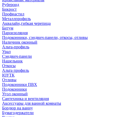
Рубероид
Бикрост
Профнастил
Металлпрофиль
Аквалайн,гибкая черепица
Битум
Пароизоляция
Подоконники, сэндвич-панели, откосы, отливы
Наличник оконный
Альта-профиль
Урал
Сэндвич-панели
Нащельник
Откосы
Альта профиль
ЮУТК
Отливы
Подоконники ПВХ
Подоконники
Угол оконный
Сантехника и вентиляция
Аксессуары для ванной комнаты
Бордюр на ванну
Бумагодержатели