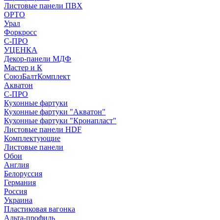
Листовые панели ПВХ
ОРТО
Урал
Форкросс
С-ПРО
УЦЕНКА
Декор-панели МДФ
Мастер и К
СоюзБалтКомплект
Акватон
С-ПРО
Кухонные фартуки
Кухонные фартуки "Акватон"
Кухонные фартуки "Кронапласт"
Листовые панели HDF
Комплектующие
Листовые панели
Обои
Англия
Белоруссия
Германия
Россия
Украина
Пластиковая вагонка
Альта-профиль