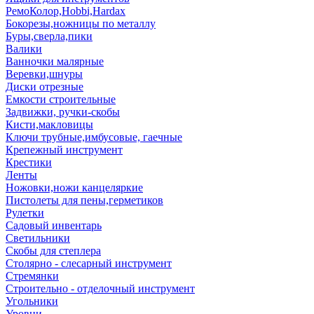
РемоКолор,Hobbi,Hardax
Бокорезы,ножницы по металлу
Буры,сверла,пики
Валики
Ванночки малярные
Веревки,шнуры
Диски отрезные
Емкости строительные
Задвижки, ручки-скобы
Кисти,макловицы
Ключи трубные,имбусовые, гаечные
Крепежный инструмент
Крестики
Ленты
Ножовки,ножи канцеляркие
Пистолеты для пены,герметиков
Рулетки
Садовый инвентарь
Светильники
Скобы для степлера
Столярно - слесарный инструмент
Стремянки
Строительно - отделочный инструмент
Угольники
Уровни