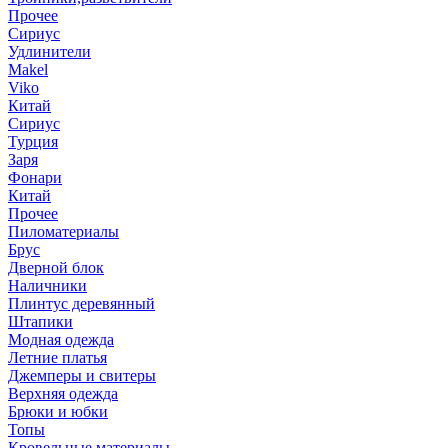
Прочее
Сириус
Удлинители
Makel
Viko
Китай
Сириус
Турция
Заря
Фонари
Китай
Прочее
Пиломатериалы
Брус
Дверной блок
Наличники
Плинтус деревянный
Штапики
Модная одежда
Летние платья
Джемперы и свитеры
Верхняя одежда
Брюки и юбки
Топы
Кровельные материалы