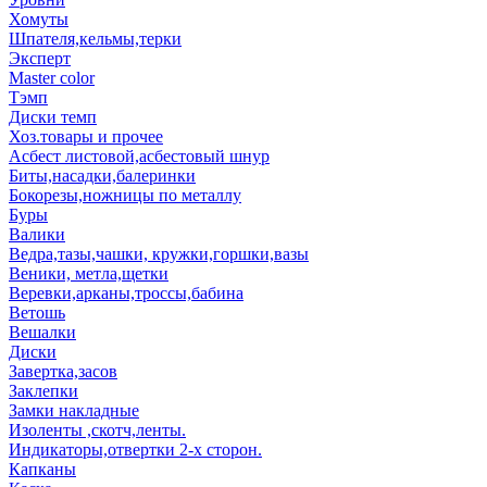
Хомуты
Шпателя,кельмы,терки
Эксперт
Master color
Тэмп
Диски темп
Хоз.товары и прочее
Асбест листовой,асбестовый шнур
Биты,насадки,балеринки
Бокорезы,ножницы по металлу
Буры
Валики
Ведра,тазы,чашки, кружки,горшки,вазы
Веники, метла,щетки
Веревки,арканы,троссы,бабина
Ветошь
Вешалки
Диски
Завертка,засов
Заклепки
Замки накладные
Изоленты ,скотч,ленты.
Индикаторы,отвертки 2-х сторон.
Капканы