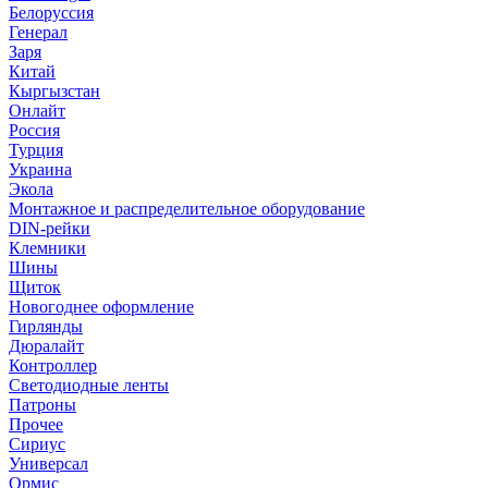
Белоруссия
Генерал
Заря
Китай
Кыргызстан
Онлайт
Россия
Турция
Украина
Экола
Монтажное и распределительное оборудование
DIN-рейки
Клемники
Шины
Щиток
Новогоднее оформление
Гирлянды
Дюралайт
Контроллер
Светодиодные ленты
Патроны
Прочее
Сириус
Универсал
Ормис