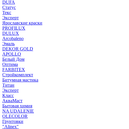
DUFA
Статус
Текс
Эксперт
Ярославские краски
PROFILUX
DULUX
Arcobaleno
Эмаль
DEKOR GOLD
APOLLO
Белый Дом
Оптима
FARBITEX
Стройкомплект
Битумная мастика
Титан
Эксперт
Класс
АкваМаст
Бытовая химия
NA UDALENIE
OLECOLOR
Грунтовки
"Alinex"