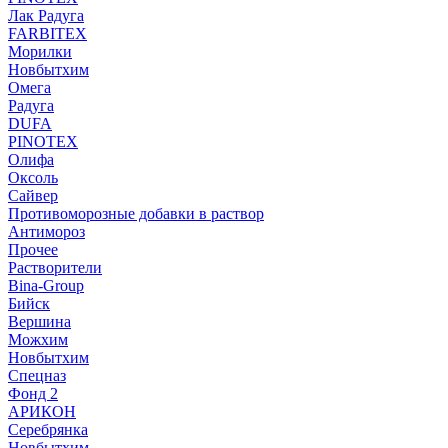
Лак Радуга
FARBITEX
Морилки
Новбытхим
Омега
Радуга
DUFA
PINOTEX
Олифа
Оксоль
Сайвер
Противоморозные добавки в раствор
Антимороз
Прочее
Растворители
Bina-Group
Бийск
Вершина
Можхим
Новбытхим
Спецназ
Фонд 2
АРИКОН
Серебрянка
Новбытхим