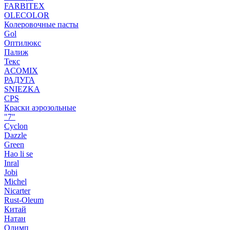
FARBITEX
OLECOLOR
Колеровочные пасты
Gol
Оптилюкс
Палиж
Текс
ACOMIX
РАДУГА
SNIEZKA
CPS
Краски аэрозольные
"7"
Cyclon
Dazzle
Green
Hao li se
Inral
Jobi
Michel
Nicarter
Rust-Oleum
Китай
Натан
Олимп