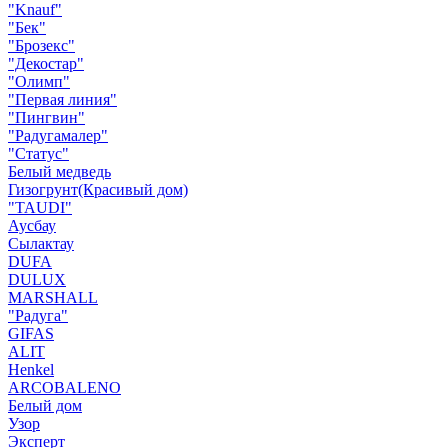
"Knauf"
"Бек"
"Брозекс"
"Декостар"
"Олимп"
"Первая линия"
"Пингвин"
"Радугамалер"
"Статус"
Белый медведь
Гизогрунт(Красивый дом)
"TAUDI"
Аусбау
Сылактау
DUFA
DULUX
MARSHALL
"Радуга"
GIFAS
ALIT
Henkel
ARCOBALENO
Белый дом
Узор
Эксперт