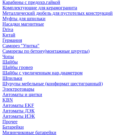
Карабины с предохр.гайкой
Комплектующие для керамогранита
Металлический дюбель для пустотелых конструкций
Муфты для шпильки
Насадки магнитные
Driva
Китай
Германия
Саморез "Улитка"
Саморезы по бетону(монтажные шурупы)
Чопы
Шайбы
Шайбы гровер
Шайбы с увеличенным нар.диаметром
Шпильки
Шурупы мебельные (конфирмат шестигранный)
Электротовары
Автоматы и щитки
KBN
Автоматы EKF
Автоматы ДЭК
Автоматы ИЭК
Прочее
Батарейки
Мизинчиковые батарейки