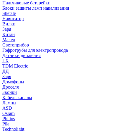
Пальчиковые батарейки
Блоки защиты ламп накаливания
Shetale
Навигатор
Вилки
Заря
Китай
Макел
Светоприбор
Гофротрубы для электропровода
Датчики движения
LX
TDM Electric
ДД
Заря
Домофоны
Дроселя
Звонки
Кабель каналы
Лампы
ASD
Osram
Philips
Pila
Technolight