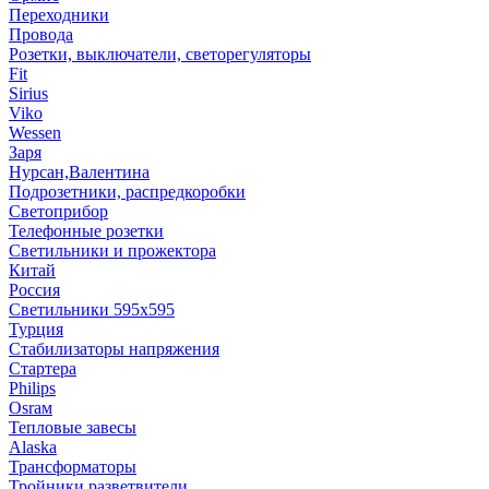
Переходники
Провода
Розетки, выключатели, светорегуляторы
Fit
Sirius
Viko
Wessen
Заря
Нурсан,Валентина
Подрозетники, распредкоробки
Светоприбор
Телефонные розетки
Светильники и прожектора
Китай
Россия
Светильники 595х595
Турция
Стабилизаторы напряжения
Стартера
Philips
Оsrам
Тепловые завесы
Alaska
Трансформаторы
Тройники,разветвители