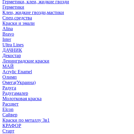
Герметики, клеи, жидкие гвозди
Герметики
Клеи, жидкие гвозди,мастики
Спец.средства
Краски и эмали
Alina
Bravo
Inter
Ultra Lines
ДАЧНИК
Декостар
Ленинградские краски
МАЙ
Acrylic Enamel
Олимп
Омега(Украина)
Радуга
Радугамалер
Молотковая краска
Расцвет
Elcon
Сайвер
Краски по металлу 3в1
КРАФОР
Старт