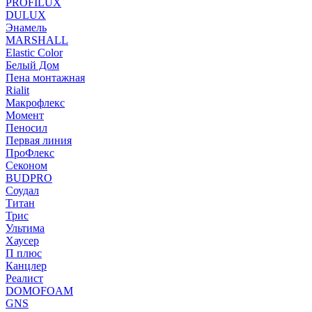
PROFILUX
DULUX
Энамель
MARSHALL
Elastic Color
Белый Дом
Пена монтажная
Rialit
Макрофлекс
Момент
Пеносил
Первая линия
ПроФлекс
Секоном
BUDPRO
Соудал
Титан
Трис
Ультима
Хаусер
П плюс
Канцлер
Реалист
DOMOFOAM
GNS