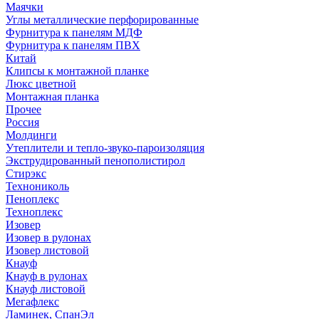
Маячки
Углы металлические перфорированные
Фурнитура к панелям МДФ
Фурнитура к панелям ПВХ
Китай
Клипсы к монтажной планке
Люкс цветной
Монтажная планка
Прочее
Россия
Молдинги
Утеплители и тепло-звуко-пароизоляция
Экструдированный пенополистирол
Стирэкс
Технониколь
Пеноплекс
Техноплекс
Изовер
Изовер в рулонах
Изовер листовой
Кнауф
Кнауф в рулонах
Кнауф листовой
Мегафлекс
Ламинек, СпанЭл