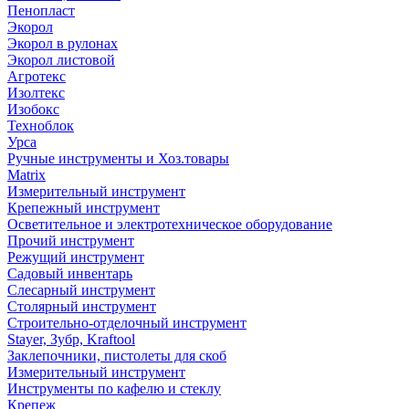
Пенопласт
Экорол
Экорол в рулонах
Экорол листовой
Агротекс
Изолтекс
Изобокс
Техноблок
Урса
Ручные инструменты и Хоз.товары
Matrix
Измерительный инструмент
Крепежный инструмент
Осветительное и электротехническое оборудование
Прочий инструмент
Режущий инструмент
Садовый инвентарь
Слесарный инструмент
Столярный инструмент
Строительно-отделочный инструмент
Stayer, Зубр, Kraftool
Заклепочники, пистолеты для скоб
Измерительный инструмент
Инструменты по кафелю и стеклу
Крепеж