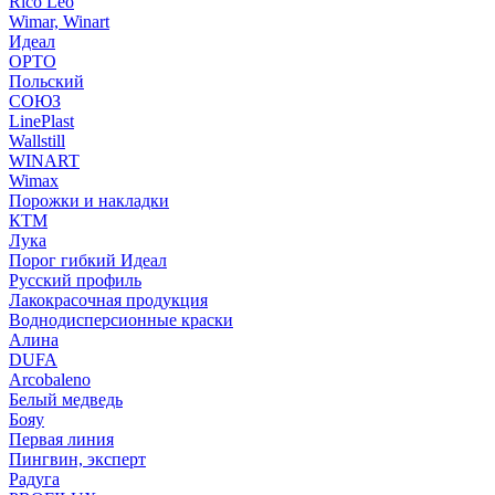
Rico Leo
Wimar, Winart
Идеал
ОРТО
Польский
СОЮЗ
LinePlast
Wallstill
WINART
Wimax
Порожки и накладки
КТМ
Лука
Порог гибкий Идеал
Русский профиль
Лакокрасочная продукция
Воднодисперсионные краски
Алина
DUFA
Arcobaleno
Белый медведь
Бояу
Первая линия
Пингвин, эксперт
Радуга