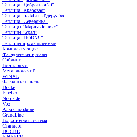
Теплица "Добротная 20"
Теплица "Крабовая"
Теплица "по Митлайдеру-Эко"
Теплица "Северянка"
Теплицы "Мария Делюкс"
Теплицы "Урал"
Теплица "НОВАЯ"
Теплицы промышленные
Комплектующие
Фасадные материалы
Сайдинг
Виниловый
Металлический
WINAL
Фасадные панели
Docke
Fineber
Nordside
Vox
Альта-профиль
GrandLine
Водосточная система
Стандарт
DOCKE
FINEBER