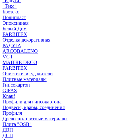
"Радуга"
"Текс"
Брозекс
Полипласт
Эпоксидная
Белый Дом
FARBITEX
Отделка декоративная
РАДУГА
ARCOBALENO
VGT
MAITRE DECO
FARBITEX
Очистители, удалители
Плитные материалы
Гипсокартон
GIFAS
Knauf
Профили для гипсокартона
Подвесы, крабы, соединения
Профиля
Древесно-плитные материалы
Плита "OSB"
ДВП
ДСП