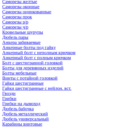
Саморезы желтые
Саморезы оконные
Саморезы оцинкованные
Саморезы прок
Саморезы р/р
Саморезы ч/р
Кровельные шурупы
Дюбель пары
Анкера забиваемые
Анкерные болты под гайку
Анкерный болт с неполным крючком
Анкерный болт с полным крючком
Болт с шестигранной головкой
Болты для деревянных изделий
Болты мебельные
Винты с потайной головкой
Гайки шестигранные
Гайки шестигранные с нейлон. вст.
Гвозди
Грибки
Грибки на дымоход
Дюбель бабочка
Дюбель металлический
Дюбель универсальный
Карабины винтовые