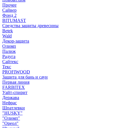
Прочее
Сайвер
Фонд 2
BITUMAST
Средства защиты древесины
Betek
Wald
Декор-защита
Олимп
Палиж
Радуга
Сайтекс
Текс
PROFIWOOD
Защита для бань и саун
Первая линия
FARBITEX
Уайт-спирит
Держава
Нефрас
Шпатлевки
"HUSKY"
"Олимп"
"Ореол"