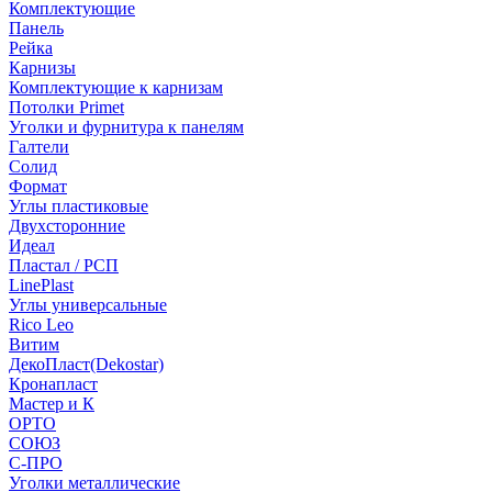
Комплектующие
Панель
Рейка
Карнизы
Комплектующие к карнизам
Потолки Primet
Уголки и фурнитура к панелям
Галтели
Солид
Формат
Углы пластиковые
Двухсторонние
Идеал
Пластал / РСП
LinePlast
Углы универсальные
Rico Leo
Витим
ДекоПласт(Dekostar)
Кронапласт
Мастер и К
ОРТО
СОЮЗ
С-ПРО
Уголки металлические