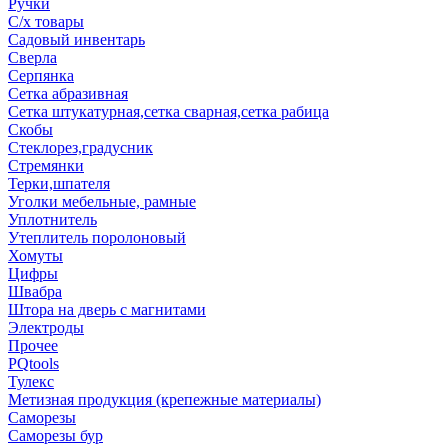
Ручки
С/х товары
Садовый инвентарь
Сверла
Серпянка
Сетка абразивная
Сетка штукатурная,сетка сварная,сетка рабица
Скобы
Стеклорез,градусник
Стремянки
Терки,шпателя
Уголки мебельные, рамные
Уплотнитель
Утеплитель поролоновый
Хомуты
Цифры
Швабра
Штора на дверь с магнитами
Электроды
Прочее
PQtools
Тулекс
Метизная продукция (крепежные материалы)
Саморезы
Саморезы бур