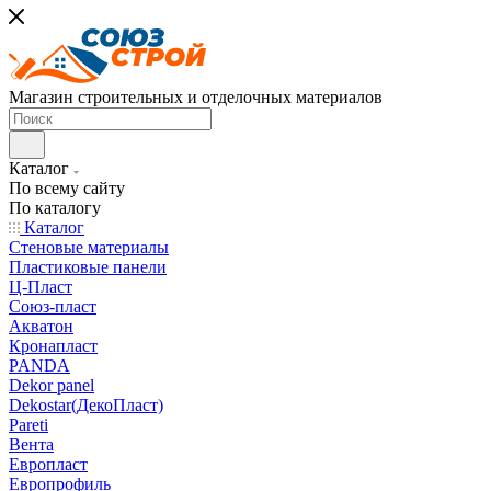
Магазин строительных и отделочных материалов
Каталог
По всему сайту
По каталогу
Каталог
Стеновые материалы
Пластиковые панели
Ц-Пласт
Союз-пласт
Акватон
Кронапласт
PANDA
Dekor panel
Dekostar(ДекоПласт)
Pareti
Вента
Европласт
Европрофиль