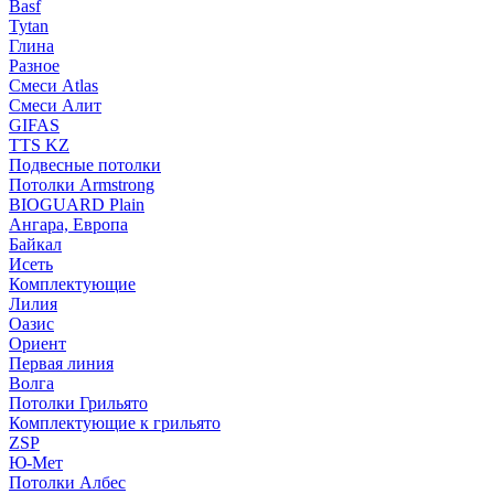
Basf
Tytan
Глина
Разное
Смеси Atlas
Смеси Алит
GIFAS
TTS KZ
Подвесные потолки
Потолки Armstrong
BIOGUARD Plain
Ангара, Европа
Байкал
Исеть
Комплектующие
Лилия
Оазис
Ориент
Первая линия
Волга
Потолки Грильято
Комплектующие к грильято
ZSP
Ю-Мет
Потолки Албес