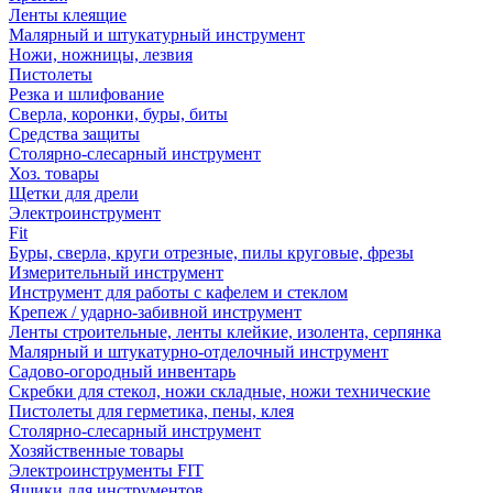
Ленты клеящие
Малярный и штукатурный инструмент
Ножи, ножницы, лезвия
Пистолеты
Резка и шлифование
Сверла, коронки, буры, биты
Средства защиты
Столярно-слесарный инструмент
Хоз. товары
Щетки для дрели
Электроинструмент
Fit
Буры, сверла, круги отрезные, пилы круговые, фрезы
Измерительный инструмент
Инструмент для работы с кафелем и стеклом
Крепеж / ударно-забивной инструмент
Ленты строительные, ленты клейкие, изолента, серпянка
Малярный и штукатурно-отделочный инструмент
Садово-огородный инвентарь
Скребки для стекол, ножи складные, ножи технические
Пистолеты для герметика, пены, клея
Столярно-слесарный инструмент
Хозяйственные товары
Электроинструменты FIT
Ящики для инструментов