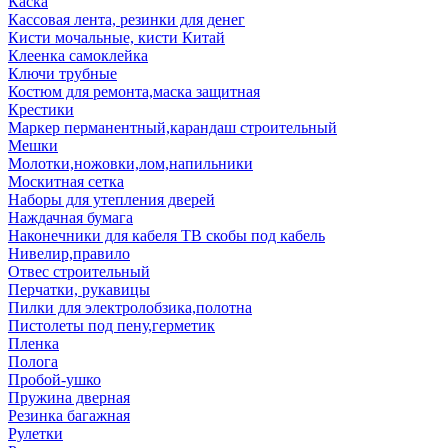
Каска
Кассовая лента, резинки для денег
Кисти мочальные, кисти Китай
Клеенка самоклейка
Ключи трубные
Костюм для ремонта,маска защитная
Крестики
Маркер перманентный,карандаш строительный
Мешки
Молотки,ножовки,лом,напильники
Москитная сетка
Наборы для утепления дверей
Наждачная бумага
Наконечники для кабеля ТВ скобы под кабель
Нивелир,правило
Отвес строительный
Перчатки, рукавицы
Пилки для электролобзика,полотна
Пистолеты под пену,герметик
Пленка
Полога
Пробой-ушко
Пружина дверная
Резинка багажная
Рулетки