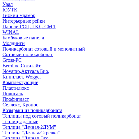
Урал
ЮУТК
Гибкий мрамор
Интерьерные рейки
Панели ГСП, ГКЛ, СМЛ
WINAL
Бамбуковые панели
Молдинги
Поликарбонат сотовый и монолитный
Сотовый поликарбонат
Gross-PC
Berolux, Соталайт
Novattro,Актуаль Био,
Кинпласт, Woggel
Комплектующие
Пластилюкс
Полигаль
Профипласт
Селлекс, Кронос
Козырьки из поликарбоната
Теплицы под сотовый поликарбонат
Теплицы дачные
Теплица "Дачная-2ДУМ"
Теплица "Дачная-Стрелка"
Теплица "Дачная-Эко"