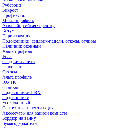
Рубероид
Бикрост
Профнастил
Металлпрофиль
Аквалайн,гибкая черепица
Битум
Пароизоляция
Подоконники, сэндвич-панели, откосы, отливы
Наличник оконный
Альта-профиль
Урал
Сэндвич-панели
Нащельник
Откосы
Альта профиль
ЮУТК
Отливы
Подоконники ПВХ
Подоконники
Угол оконный
Сантехника и вентиляция
Аксессуары для ванной комнаты
Бордюр на ванну
Бумагодержатели