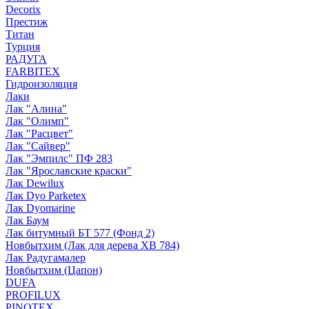
Decorix
Престиж
Титан
Турция
РАДУГА
FARBITEX
Гидроизоляция
Лаки
Лак "Алина"
Лак "Олимп"
Лак "Расцвет"
Лак "Сайвер"
Лак "Эмпилс" ПФ 283
Лак "Ярославские краски"
Лак Dewilux
Лак Dyo Parketex
Лак Dyomarine
Лак Баум
Лак битумный БТ 577 (Фонд 2)
Новбытхим (Лак для дерева ХВ 784)
Лак Радугамалер
Новбытхим (Цапон)
DUFA
PROFILUX
PINOTEX