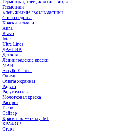
Герметики, клеи, жидкие гвозди
Герметики
Клеи, жидкие гвозди,мастики
Спец.средства
Краски и эмали
Alina
Bravo
Inter
Ultra Lines
ДАЧНИК
Декостар
Ленинградские краски
МАЙ
Acrylic Enamel
Олимп
Омега(Украина)
Радуга
Радугамалер
Молотковая краска
Расцвет
Elcon
Сайвер
Краски по металлу 3в1
КРАФОР
Старт