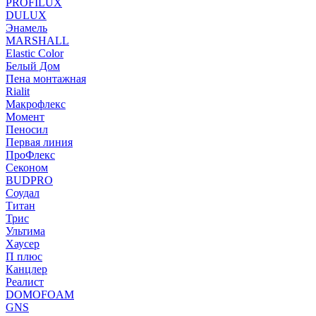
PROFILUX
DULUX
Энамель
MARSHALL
Elastic Color
Белый Дом
Пена монтажная
Rialit
Макрофлекс
Момент
Пеносил
Первая линия
ПроФлекс
Секоном
BUDPRO
Соудал
Титан
Трис
Ультима
Хаусер
П плюс
Канцлер
Реалист
DOMOFOAM
GNS