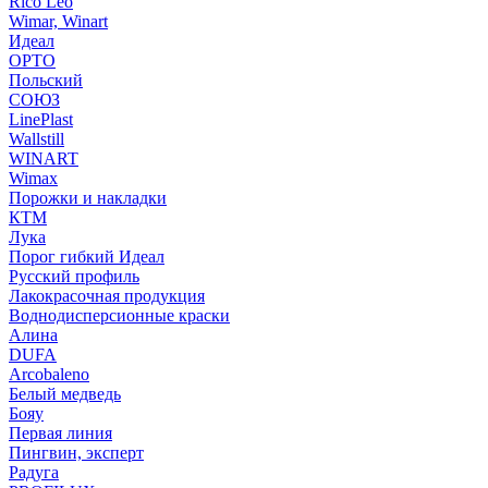
Rico Leo
Wimar, Winart
Идеал
ОРТО
Польский
СОЮЗ
LinePlast
Wallstill
WINART
Wimax
Порожки и накладки
КТМ
Лука
Порог гибкий Идеал
Русский профиль
Лакокрасочная продукция
Воднодисперсионные краски
Алина
DUFA
Arcobaleno
Белый медведь
Бояу
Первая линия
Пингвин, эксперт
Радуга