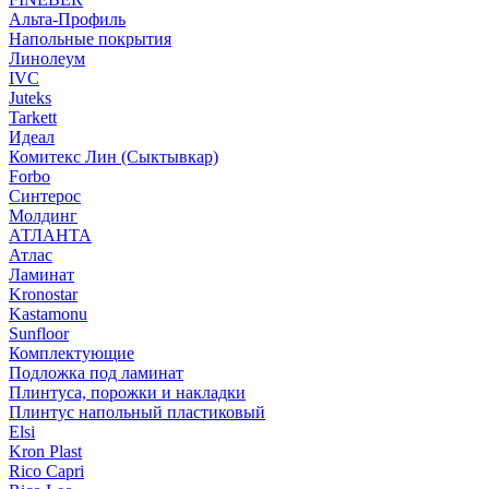
Альта-Профиль
Напольные покрытия
Линолеум
IVC
Juteks
Tarkett
Идеал
Комитекс Лин (Сыктывкар)
Forbo
Синтерос
Молдинг
АТЛАНТА
Атлас
Ламинат
Kronostar
Kastamonu
Sunfloor
Комплектующие
Подложка под ламинат
Плинтуса, порожки и накладки
Плинтус напольный пластиковый
Elsi
Kron Plast
Rico Capri