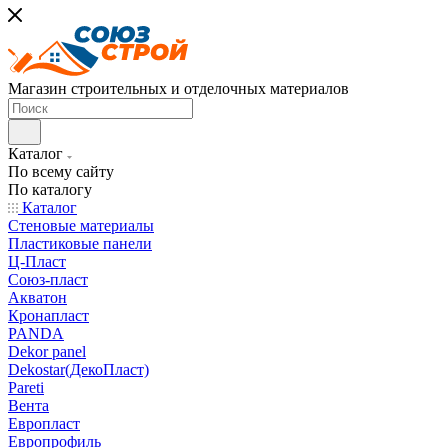
Магазин строительных и отделочных материалов
Каталог
По всему сайту
По каталогу
Каталог
Стеновые материалы
Пластиковые панели
Ц-Пласт
Союз-пласт
Акватон
Кронапласт
PANDA
Dekor panel
Dekostar(ДекоПласт)
Pareti
Вента
Европласт
Европрофиль