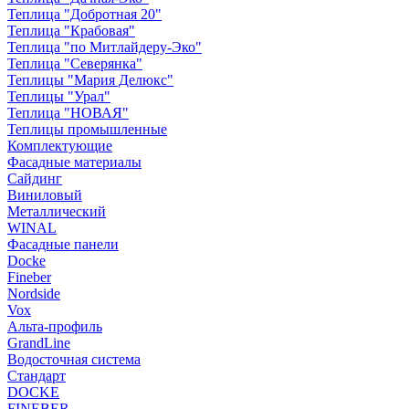
Теплица "Добротная 20"
Теплица "Крабовая"
Теплица "по Митлайдеру-Эко"
Теплица "Северянка"
Теплицы "Мария Делюкс"
Теплицы "Урал"
Теплица "НОВАЯ"
Теплицы промышленные
Комплектующие
Фасадные материалы
Сайдинг
Виниловый
Металлический
WINAL
Фасадные панели
Docke
Fineber
Nordside
Vox
Альта-профиль
GrandLine
Водосточная система
Стандарт
DOCKE
FINEBER