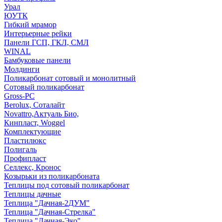
Урал
ЮУТК
Гибкий мрамор
Интерьерные рейки
Панели ГСП, ГКЛ, СМЛ
WINAL
Бамбуковые панели
Молдинги
Поликарбонат сотовый и монолитный
Сотовый поликарбонат
Gross-PC
Berolux, Соталайт
Novattro,Актуаль Био,
Кинпласт, Woggel
Комплектующие
Пластилюкс
Полигаль
Профипласт
Селлекс, Кронос
Козырьки из поликарбоната
Теплицы под сотовый поликарбонат
Теплицы дачные
Теплица "Дачная-2ДУМ"
Теплица "Дачная-Стрелка"
Теплица "Дачная-Эко"