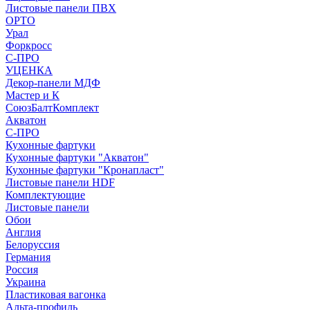
Листовые панели ПВХ
ОРТО
Урал
Форкросс
С-ПРО
УЦЕНКА
Декор-панели МДФ
Мастер и К
СоюзБалтКомплект
Акватон
С-ПРО
Кухонные фартуки
Кухонные фартуки "Акватон"
Кухонные фартуки "Кронапласт"
Листовые панели HDF
Комплектующие
Листовые панели
Обои
Англия
Белоруссия
Германия
Россия
Украина
Пластиковая вагонка
Альта-профиль