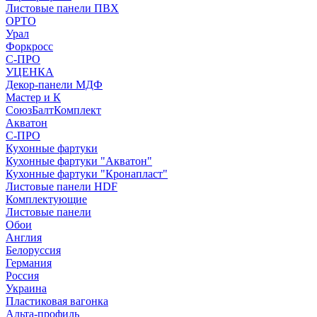
Листовые панели ПВХ
ОРТО
Урал
Форкросс
С-ПРО
УЦЕНКА
Декор-панели МДФ
Мастер и К
СоюзБалтКомплект
Акватон
С-ПРО
Кухонные фартуки
Кухонные фартуки "Акватон"
Кухонные фартуки "Кронапласт"
Листовые панели HDF
Комплектующие
Листовые панели
Обои
Англия
Белоруссия
Германия
Россия
Украина
Пластиковая вагонка
Альта-профиль