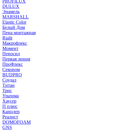
PROFILUX
DULUX
Энамель
MARSHALL
Elastic Color
Белый Дом
Пена монтажная
Rialit
Макрофлекс
Момент
Пеносил
Первая линия
ПроФлекс
Секоном
BUDPRO
Соудал
Титан
Трис
Ультима
Хаусер
П плюс
Канцлер
Реалист
DOMOFOAM
GNS