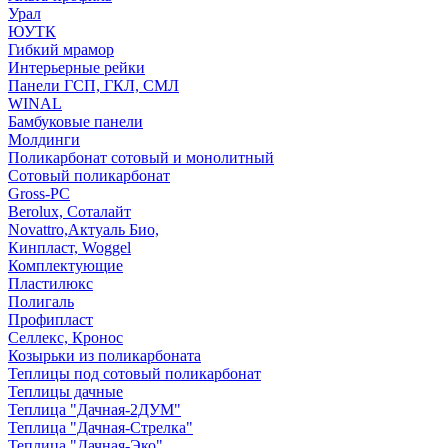
Урал
ЮУТК
Гибкий мрамор
Интерьерные рейки
Панели ГСП, ГКЛ, СМЛ
WINAL
Бамбуковые панели
Молдинги
Поликарбонат сотовый и монолитный
Сотовый поликарбонат
Gross-PC
Berolux, Соталайт
Novattro,Актуаль Био,
Кинпласт, Woggel
Комплектующие
Пластилюкс
Полигаль
Профипласт
Селлекс, Кронос
Козырьки из поликарбоната
Теплицы под сотовый поликарбонат
Теплицы дачные
Теплица "Дачная-2ДУМ"
Теплица "Дачная-Стрелка"
Теплица "Дачная-Эко"