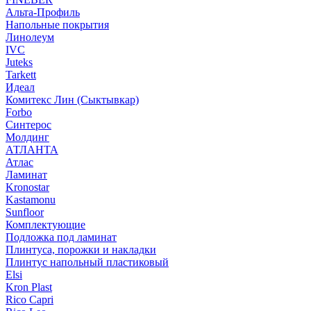
Альта-Профиль
Напольные покрытия
Линолеум
IVC
Juteks
Tarkett
Идеал
Комитекс Лин (Сыктывкар)
Forbo
Синтерос
Молдинг
АТЛАНТА
Атлас
Ламинат
Kronostar
Kastamonu
Sunfloor
Комплектующие
Подложка под ламинат
Плинтуса, порожки и накладки
Плинтус напольный пластиковый
Elsi
Kron Plast
Rico Capri