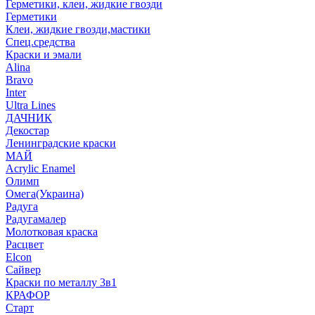
Герметики, клеи, жидкие гвозди
Герметики
Клеи, жидкие гвозди,мастики
Спец.средства
Краски и эмали
Alina
Bravo
Inter
Ultra Lines
ДАЧНИК
Декостар
Ленинградские краски
МАЙ
Acrylic Enamel
Олимп
Омега(Украина)
Радуга
Радугамалер
Молотковая краска
Расцвет
Elcon
Сайвер
Краски по металлу 3в1
КРАФОР
Старт