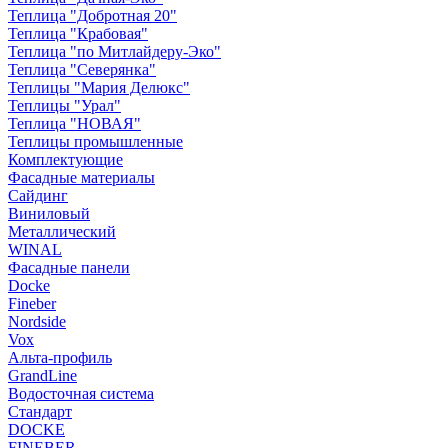
Теплица "Добротная 20"
Теплица "Крабовая"
Теплица "по Митлайдеру-Эко"
Теплица "Северянка"
Теплицы "Мария Делюкс"
Теплицы "Урал"
Теплица "НОВАЯ"
Теплицы промышленные
Комплектующие
Фасадные материалы
Сайдинг
Виниловый
Металлический
WINAL
Фасадные панели
Docke
Fineber
Nordside
Vox
Альта-профиль
GrandLine
Водосточная система
Стандарт
DOCKE
FINEBER