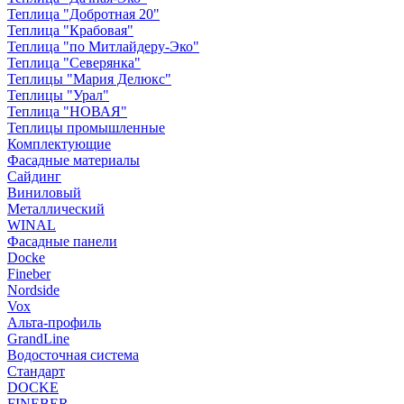
Теплица "Добротная 20"
Теплица "Крабовая"
Теплица "по Митлайдеру-Эко"
Теплица "Северянка"
Теплицы "Мария Делюкс"
Теплицы "Урал"
Теплица "НОВАЯ"
Теплицы промышленные
Комплектующие
Фасадные материалы
Сайдинг
Виниловый
Металлический
WINAL
Фасадные панели
Docke
Fineber
Nordside
Vox
Альта-профиль
GrandLine
Водосточная система
Стандарт
DOCKE
FINEBER