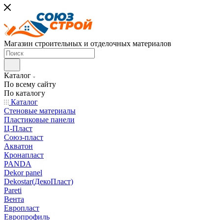
Магазин строительных и отделочных материалов
Каталог
По всему сайту
По каталогу
Каталог
Стеновые материалы
Пластиковые панели
Ц-Пласт
Союз-пласт
Акватон
Кронапласт
PANDA
Dekor panel
Dekostar(ДекоПласт)
Pareti
Вента
Европласт
Европрофиль