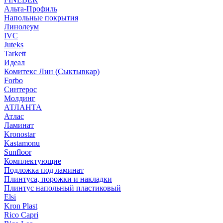
Альта-Профиль
Напольные покрытия
Линолеум
IVC
Juteks
Tarkett
Идеал
Комитекс Лин (Сыктывкар)
Forbo
Синтерос
Молдинг
АТЛАНТА
Атлас
Ламинат
Kronostar
Kastamonu
Sunfloor
Комплектующие
Подложка под ламинат
Плинтуса, порожки и накладки
Плинтус напольный пластиковый
Elsi
Kron Plast
Rico Capri