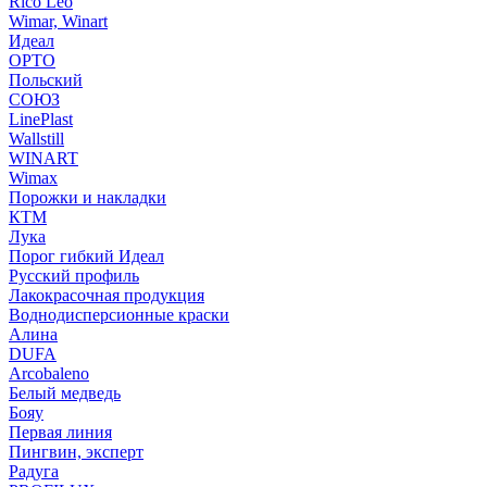
Rico Leo
Wimar, Winart
Идеал
ОРТО
Польский
СОЮЗ
LinePlast
Wallstill
WINART
Wimax
Порожки и накладки
КТМ
Лука
Порог гибкий Идеал
Русский профиль
Лакокрасочная продукция
Воднодисперсионные краски
Алина
DUFA
Arcobaleno
Белый медведь
Бояу
Первая линия
Пингвин, эксперт
Радуга