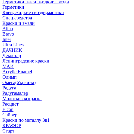
Герметики, клеи, жидкие гвозди
Герметики
Клеи, жидкие гвозди,мастики
Спец.средства
Краски и эмали
Alina
Bravo
Inter
Ultra Lines
ДАЧНИК
Декостар
Ленинградские краски
МАЙ
Acrylic Enamel
Олимп
Омега(Украина)
Радуга
Радугамалер
Молотковая краска
Расцвет
Elcon
Сайвер
Краски по металлу 3в1
КРАФОР
Старт