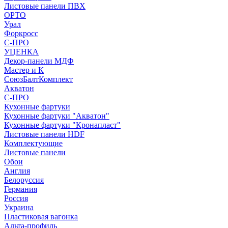
Листовые панели ПВХ
ОРТО
Урал
Форкросс
С-ПРО
УЦЕНКА
Декор-панели МДФ
Мастер и К
СоюзБалтКомплект
Акватон
С-ПРО
Кухонные фартуки
Кухонные фартуки "Акватон"
Кухонные фартуки "Кронапласт"
Листовые панели HDF
Комплектующие
Листовые панели
Обои
Англия
Белоруссия
Германия
Россия
Украина
Пластиковая вагонка
Альта-профиль