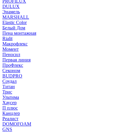
PROFILUX
DULUX
Энамель
MARSHALL
Elastic Color
Белый Дом
Пена монтажная
Rialit
Макрофлекс
Момент
Пеносил
Первая линия
ПроФлекс
Секоном
BUDPRO
Соудал
Титан
Трис
Ультима
Хаусер
П плюс
Канцлер
Реалист
DOMOFOAM
GNS