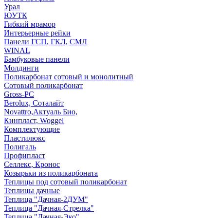
Урал
ЮУТК
Гибкий мрамор
Интерьерные рейки
Панели ГСП, ГКЛ, СМЛ
WINAL
Бамбуковые панели
Молдинги
Поликарбонат сотовый и монолитный
Сотовый поликарбонат
Gross-PC
Berolux, Соталайт
Novattro,Актуаль Био,
Кинпласт, Woggel
Комплектующие
Пластилюкс
Полигаль
Профипласт
Селлекс, Кронос
Козырьки из поликарбоната
Теплицы под сотовый поликарбонат
Теплицы дачные
Теплица "Дачная-2ДУМ"
Теплица "Дачная-Стрелка"
Теплица "Дачная-Эко"