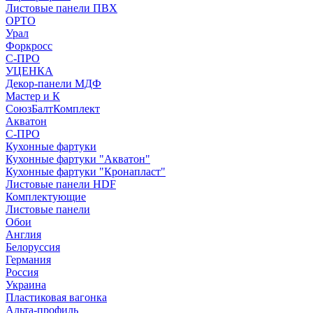
Листовые панели ПВХ
ОРТО
Урал
Форкросс
С-ПРО
УЦЕНКА
Декор-панели МДФ
Мастер и К
СоюзБалтКомплект
Акватон
С-ПРО
Кухонные фартуки
Кухонные фартуки "Акватон"
Кухонные фартуки "Кронапласт"
Листовые панели HDF
Комплектующие
Листовые панели
Обои
Англия
Белоруссия
Германия
Россия
Украина
Пластиковая вагонка
Альта-профиль