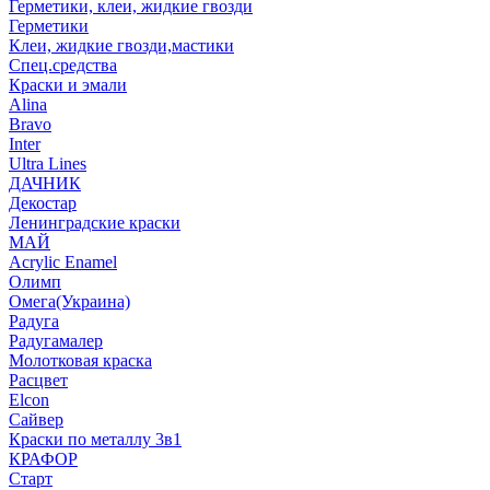
Герметики, клеи, жидкие гвозди
Герметики
Клеи, жидкие гвозди,мастики
Спец.средства
Краски и эмали
Alina
Bravo
Inter
Ultra Lines
ДАЧНИК
Декостар
Ленинградские краски
МАЙ
Acrylic Enamel
Олимп
Омега(Украина)
Радуга
Радугамалер
Молотковая краска
Расцвет
Elcon
Сайвер
Краски по металлу 3в1
КРАФОР
Старт