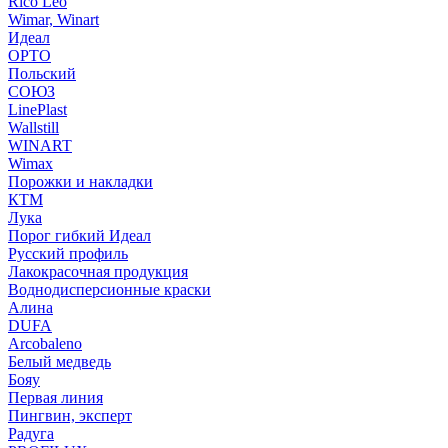
Rico Leo
Wimar, Winart
Идеал
ОРТО
Польский
СОЮЗ
LinePlast
Wallstill
WINART
Wimax
Порожки и накладки
КТМ
Лука
Порог гибкий Идеал
Русский профиль
Лакокрасочная продукция
Воднодисперсионные краски
Алина
DUFA
Arcobaleno
Белый медведь
Бояу
Первая линия
Пингвин, эксперт
Радуга