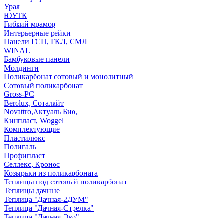
Урал
ЮУТК
Гибкий мрамор
Интерьерные рейки
Панели ГСП, ГКЛ, СМЛ
WINAL
Бамбуковые панели
Молдинги
Поликарбонат сотовый и монолитный
Сотовый поликарбонат
Gross-PC
Berolux, Соталайт
Novattro,Актуаль Био,
Кинпласт, Woggel
Комплектующие
Пластилюкс
Полигаль
Профипласт
Селлекс, Кронос
Козырьки из поликарбоната
Теплицы под сотовый поликарбонат
Теплицы дачные
Теплица "Дачная-2ДУМ"
Теплица "Дачная-Стрелка"
Теплица "Дачная-Эко"