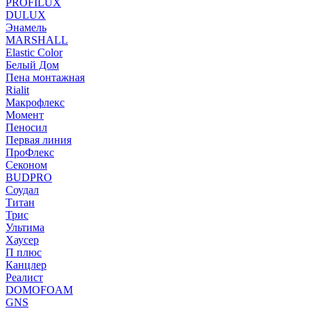
PROFILUX
DULUX
Энамель
MARSHALL
Elastic Color
Белый Дом
Пена монтажная
Rialit
Макрофлекс
Момент
Пеносил
Первая линия
ПроФлекс
Секоном
BUDPRO
Соудал
Титан
Трис
Ультима
Хаусер
П плюс
Канцлер
Реалист
DOMOFOAM
GNS