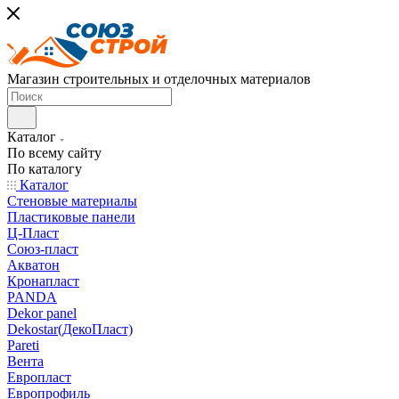
Магазин строительных и отделочных материалов
Каталог
По всему сайту
По каталогу
Каталог
Стеновые материалы
Пластиковые панели
Ц-Пласт
Союз-пласт
Акватон
Кронапласт
PANDA
Dekor panel
Dekostar(ДекоПласт)
Pareti
Вента
Европласт
Европрофиль