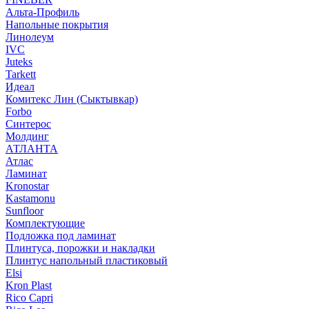
Альта-Профиль
Напольные покрытия
Линолеум
IVC
Juteks
Tarkett
Идеал
Комитекс Лин (Сыктывкар)
Forbo
Синтерос
Молдинг
АТЛАНТА
Атлас
Ламинат
Kronostar
Kastamonu
Sunfloor
Комплектующие
Подложка под ламинат
Плинтуса, порожки и накладки
Плинтус напольный пластиковый
Elsi
Kron Plast
Rico Capri