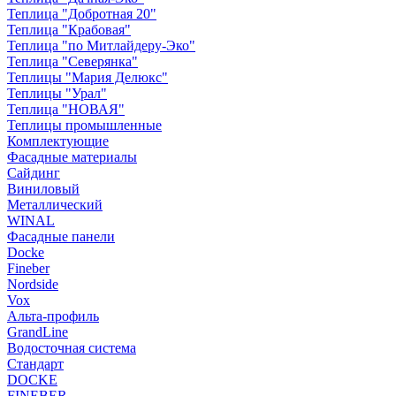
Теплица "Добротная 20"
Теплица "Крабовая"
Теплица "по Митлайдеру-Эко"
Теплица "Северянка"
Теплицы "Мария Делюкс"
Теплицы "Урал"
Теплица "НОВАЯ"
Теплицы промышленные
Комплектующие
Фасадные материалы
Сайдинг
Виниловый
Металлический
WINAL
Фасадные панели
Docke
Fineber
Nordside
Vox
Альта-профиль
GrandLine
Водосточная система
Стандарт
DOCKE
FINEBER